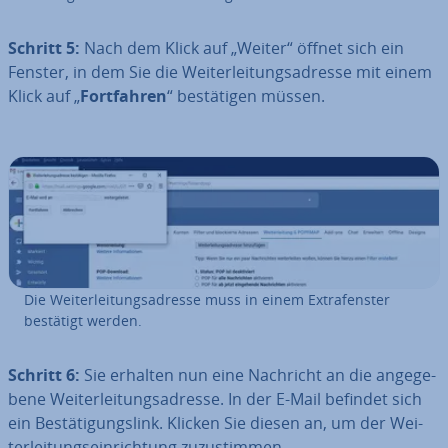
Schritt 5:
Nach dem Klick auf „Weiter“ öffnet sich ein
Fenster, in dem Sie die Wei­ter­lei­tungs­adres­se mit einem
Klick auf „
Fort­fah­ren
“ be­stä­ti­gen müssen.
Die Wei­ter­lei­tungs­adres­se muss in einem Ex­tra­fens­ter
bestätigt werden.
Schritt 6:
Sie erhalten nun eine Nachricht an die an­ge­ge­
be­ne Wei­ter­lei­tungs­adres­se. In der E-Mail befindet sich
ein Be­stä­ti­gungs­link. Klicken Sie diesen an, um der Wei­
ter­lei­tungs­ein­rich­tung zu­zu­stim­men.