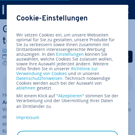
Digital Guide
Cookie-Einstellungen
Zum Haupt­in­halt springen
Gmail-Wei­ter­lei­tung ein­rich­
Wir setzen Cookies ein, um unsere Webseiten
ten: Einfach erklärt
optimal für Sie zu gestalten, unsere Produkte für
Sie zu verbessern sowie Ihnen zusammen mit
Drittanbietern interessengerechte Werbung
IONOS Redaktion
anzuzeigen. In den
Einstellungen
können Sie
Auf Facebook teilen
Auf Twitter teilen
Auf LinkedIn tei
15.05.2020
auswählen, welche Cookies Sie zulassen wollen,
4 mins
sowie Ihre Auswahl jederzeit ändern. Weitere
Infos finden Sie in unserer
Richtlinie zur
Verwendung von Cookies
und in unseren
Datenschutzhinweisen
. Technisch notwendige
Cookies werden auch bei der Auswahl von
In­halts­ver­zeich­nis
ablehnen
gesetzt.
Heut­zu­ta­ge ist es nicht un­ge­wöhn­lich,
mehrere E-Mail-
Mit einem Klick auf "
Akzeptieren
" stimmen Sie der
Verarbeitung und der Übermittlung Ihrer Daten
Accounts bei un­ter­schied­li­chen Anbietern
zu pflegen.
an Drittländer zu.
Viele Menschen haben einen privaten E-Mail-Account bei
einem Anbieter und ein be­ruf­li­ches E-Mail-Konto bei
Impressum
einem anderen. Der ständige Wechsel zwischen den
Konten ist zeit­rau­bend und äußerst un­prak­tisch. Viel