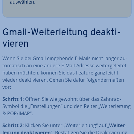
auswählen.
Gmail-Wei­ter­lei­tung de­ak­ti­
vie­ren
Wenn Sie bei Gmail ein­ge­hen­de E-Mails nicht länger au­
to­ma­tisch an eine andere E-Mail-Adresse wei­ter­ge­lei­tet
haben möchten, können Sie das Feature ganz leicht
wieder de­ak­ti­vie­ren. Gehen Sie dafür fol­gen­der­ma­ßen
vor:
Schritt 1:
Öffnen Sie wie gewohnt über das Zahnrad-
Symbol die „Ein­stel­lun­gen“ und den Reiter „Wei­ter­lei­tung
& POP/IMAP“.
Schritt 2:
Klicken Sie unter „Wei­ter­lei­tung“ auf „
Wei­ter­
lei­tung de­ak­ti­vie­ren
“. Be­stä­ti­gen Sie die De­ak­ti­vie­rung