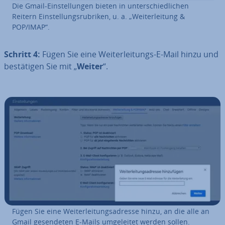
Die Gmail-Ein­stel­lun­gen bieten in un­ter­schied­li­chen
Reitern Ein­stel­lungs­ru­bri­ken, u. a. „Wei­ter­lei­tung &
POP/IMAP“.
Schritt 4:
Fügen Sie eine Wei­ter­lei­tungs-E-Mail hinzu und
be­stä­ti­gen Sie mit „
Weiter
“.
Fügen Sie eine Wei­ter­lei­tungs­adres­se hinzu, an die alle an
Gmail ge­sen­de­ten E-Mails um­ge­lei­tet werden sollen.