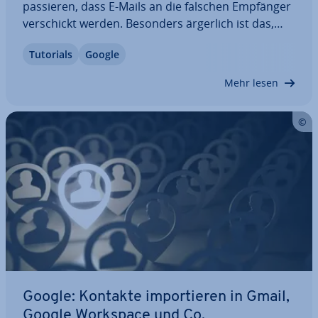
passieren, dass E-Mails an die falschen Empfänger
ver­schickt werden. Besonders ärgerlich ist das,
wenn die Mail sensible In­for­ma­tio­nen enthält. Mit
Tutorials
Google
Gmail können E-Mails zu­rück­ge­holt werden, sollte
ein solcher Fall ein­tref­fen. Wie das…
Mehr lesen
Google: Kontakte im­por­tie­ren in Gmail,
Google Workspace und Co.