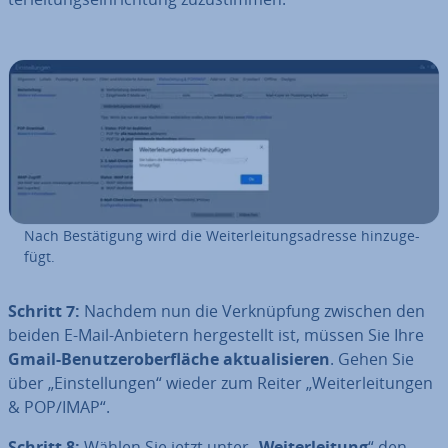
Nach Be­stä­ti­gung wird die Wei­ter­lei­tungs­adres­se hin­zu­ge­
fügt.
Schritt 7:
Nachdem nun die Ver­knüp­fung zwischen den
beiden E-Mail-Anbietern her­ge­stellt ist, müssen Sie Ihre
Gmail-Be­nut­zer­ober­flä­che ak­tua­li­sie­ren
. Gehen Sie
über „Ein­stel­lun­gen“ wieder zum Reiter „Wei­ter­lei­tun­gen
& POP/IMAP“.
Schritt 8:
Wählen Sie jetzt unter „
Wei­ter­lei­tung
“ den