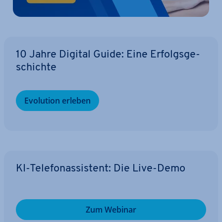
10 Jahre Digital Guide: Eine Er­folgs­ge­
schich­te
Evolution erleben
KI-Te­le­fon­as­sis­tent: Die Live-Demo
Zum Webinar