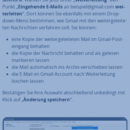
Punkt „
Ein­ge­hen­de E-Mails
an beispiel@gmail.com
wei­
ter­lei­ten
“. Dort können Sie ebenfalls mit einem Drop-
down-Menü bestimmen, wie Gmail mit den wei­ter­ge­lei­te­
ten Nach­rich­ten verfahren soll. Sie können:
eine Kopie der wei­ter­ge­lei­te­ten Mail im Gmail-Post­
ein­gang behalten
die Kopie der Nachricht behalten und als gelesen
markieren lassen
die Mail au­to­ma­tisch ins Archiv ver­schie­ben lassen
die E-Mail im Gmail-Account nach Wei­ter­lei­tung
löschen lassen
Be­stä­ti­gen Sie Ihre Auswahl ab­schlie­ßend unbedingt mit
Klick auf „
Änderung speichern
“.