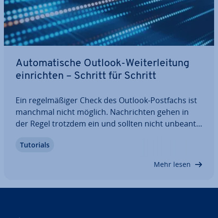
Au­to­ma­ti­sche Outlook-Wei­ter­lei­tung
ein­rich­ten – Schritt für Schritt
Ein re­gel­mä­ßi­ger Check des Outlook-Postfachs ist
manchmal nicht möglich. Nach­rich­ten gehen in
der Regel trotzdem ein und sollten nicht un­be­ant­
wor­tet bleiben. Eine Ab­we­sen­heits­no­tiz in­for­miert
Tutorials
den Absender über Ihre Ab­we­sen­heit – doch was,
wenn die An­ge­le­gen­heit keinen Aufschub…
Mehr lesen