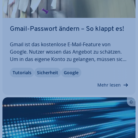
Gmail-Passwort ändern – So klappt es!
Gmail ist das kos­ten­lo­se E-Mail-Feature von
Google. Nutzer wissen das Angebot zu schätzen.
Um in das eigene Konto zu gelangen, müssen sich
Anwender per Passwort einloggen. Doch was
Tutorials
Si­cher­heit
Google
passiert, wenn man sein Passwort vergisst oder
ändern muss? Wir zeigen Ihnen Schritt für Schritt,
Mehr lesen
…