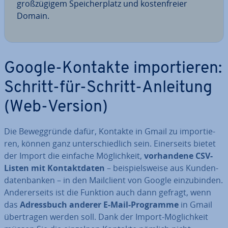
groß­zü­gi­gem Spei­cher­platz und kos­ten­frei­er
Domain.
Google-Kontakte im­por­tie­ren:
Schritt-für-Schritt-Anleitung
(Web-Version)
Die Be­weg­grün­de dafür, Kontakte in Gmail zu im­por­tie­
ren, können ganz un­ter­schied­lich sein. Ei­ner­seits bietet
der Import die einfache Mög­lich­keit,
vor­han­de­ne CSV-
Listen mit Kon­takt­da­ten
– bei­spiels­wei­se aus Kun­den­
da­ten­ban­ken – in den Mail­cli­ent von Google ein­zu­bin­den.
An­de­rer­seits ist die Funktion auch dann gefragt, wenn
das
Adress­buch anderer E-Mail-Programme
in Gmail
über­tra­gen werden soll. Dank der Import-Mög­lich­keit