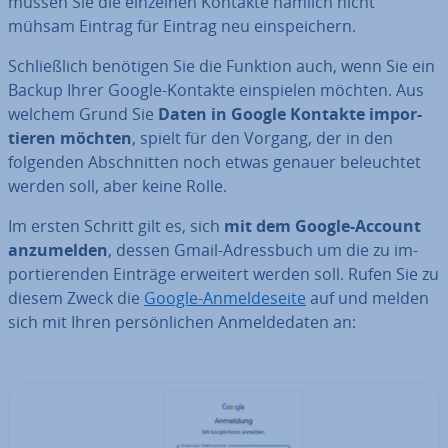
müssen Sie die einzelnen Kontakte nämlich nicht
mühsam Eintrag für Eintrag neu ein­spei­chern.
Schließ­lich benötigen Sie die Funktion auch, wenn Sie ein
Backup Ihrer Google-Kontakte ein­spie­len möchten. Aus
welchem Grund Sie
Daten in Google Kontakte im­por­
tie­ren möchten
, spielt für den Vorgang, der in den
folgenden Ab­schnit­ten noch etwas genauer be­leuch­tet
werden soll, aber keine Rolle.
Im ersten Schritt gilt es, sich
mit dem Google-Account
an­zu­mel­den
, dessen Gmail-Adress­buch um die zu im­
por­tie­ren­den Einträge erweitert werden soll. Rufen Sie zu
diesem Zweck die
Google-An­mel­de­sei­te
auf und melden
sich mit Ihren per­sön­li­chen An­mel­de­da­ten an: