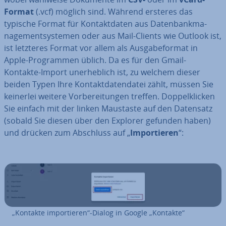
Format
(.vcf) möglich sind. Während ersteres das
typische Format für Kon­takt­da­ten aus Da­ten­bank­ma­
nage­ment­sys­te­men oder aus Mail-Clients wie Outlook ist,
ist letzteres Format vor allem als Aus­ga­be­for­mat in
Apple-Pro­gram­men üblich. Da es für den Gmail-
Kontakte-Import un­er­heb­lich ist, zu welchem dieser
beiden Typen Ihre Kon­takt­da­ten­da­tei zählt, müssen Sie
keinerlei weitere Vor­be­rei­tun­gen treffen. Dop­pel­kli­cken
Sie einfach mit der linken Maustaste auf den Datensatz
(sobald Sie diesen über den Explorer gefunden haben)
und drücken zum Abschluss auf „
Im­por­tie­ren
“:
„Kontakte im­por­tie­ren“-Dialog in Google „Kontakte“