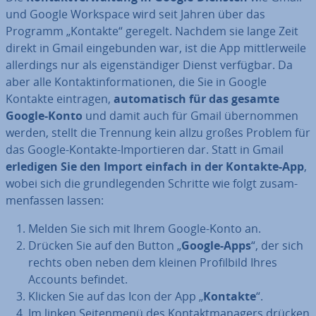
und Google Workspace wird seit Jahren über das
Programm „Kontakte“ geregelt. Nachdem sie lange Zeit
direkt in Gmail ein­ge­bun­den war, ist die App mitt­ler­wei­le
al­ler­dings nur als ei­gen­stän­di­ger Dienst verfügbar. Da
aber alle Kon­takt­in­for­ma­tio­nen, die Sie in Google
Kontakte eintragen,
au­to­ma­tisch für das gesamte
Google-Konto
und damit auch für Gmail über­nom­men
werden, stellt die Trennung kein allzu großes Problem für
das Google-Kontakte-Im­por­tie­ren dar. Statt in Gmail
erledigen Sie den Import einfach in der Kontakte-App
,
wobei sich die grund­le­gen­den Schritte wie folgt zu­sam­
men­fas­sen lassen:
Melden Sie sich mit Ihrem Google-Konto an.
Drücken Sie auf den Button „
Google-Apps
“, der sich
rechts oben neben dem kleinen Pro­fil­bild Ihres
Accounts befindet.
Klicken Sie auf das Icon der App „
Kontakte
“.
Im linken Sei­ten­me­nü des Kon­takt­ma­na­gers drücken