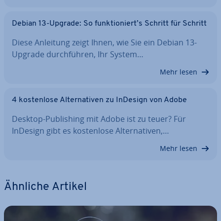
Debian 13-Upgrade: So funk­tio­niert’s Schritt für Schritt
Diese Anleitung zeigt Ihnen, wie Sie ein Debian 13-
Upgrade durch­füh­ren, Ihr System…
Mehr lesen
4 kos­ten­lo­se Al­ter­na­ti­ven zu InDesign von Adobe
Desktop-Pu­bli­shing mit Adobe ist zu teuer? Für
InDesign gibt es kos­ten­lo­se Al­ter­na­ti­ven,…
Mehr lesen
Ähnliche Artikel