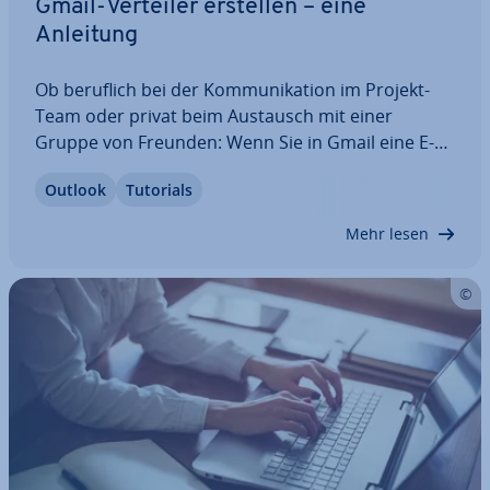
Gmail-Verteiler erstellen – eine
Anleitung
Ob beruflich bei der Kom­mu­ni­ka­ti­on im Projekt-
Team oder privat beim Austausch mit einer
Gruppe von Freunden: Wenn Sie in Gmail eine E-
Mail an mehrere Personen gleich­zei­tig senden
Outlook
Tutorials
wollen, können Sie dafür ganz einfach eine Gmail-
Gruppe erstellen. In diesem Artikel zeigen wir
Mehr lesen
Ihnen…