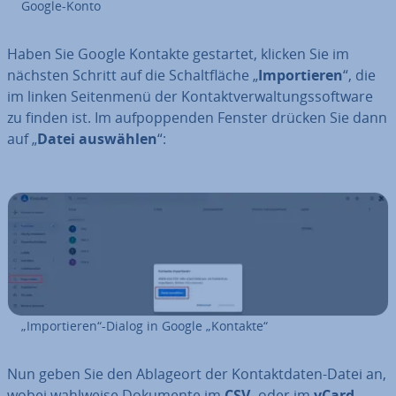
Google-Konto
Haben Sie Google Kontakte gestartet, klicken Sie im
nächsten Schritt auf die Schalt­flä­che „
Im­por­tie­ren
“, die
im linken Sei­ten­me­nü der Kon­takt­ver­wal­tungs­soft­ware
zu finden ist. Im auf­pop­pen­den Fenster drücken Sie dann
auf „
Datei auswählen
“:
„Im­por­tie­ren“-Dialog in Google „Kontakte“
Nun geben Sie den Ablageort der Kon­takt­da­ten-Datei an,
wobei wahlweise Dokumente im
CSV-
oder im
vCard-