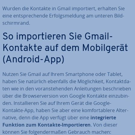
Wurden die Kontakte in Gmail im­por­tiert, erhalten Sie
eine ent­spre­chen­de Er­folgs­mel­dung am unteren Bild­
schirm­rand.
So im­por­tie­ren Sie Gmail-
Kontakte auf dem Mo­bil­ge­rät
(Android-App)
Nutzen Sie Gmail auf Ihrem Smart­phone oder Tablet,
haben Sie natürlich ebenfalls die Mög­lich­keit, Kon­takt­da­
ten wie in den vor­an­ste­hen­den An­lei­tun­gen be­schrie­ben
über die Brow­ser­ver­si­on von Google Kontakte ein­zu­bin­
den. In­stal­lie­ren Sie auf Ihrem Gerät die Google-
Kontakte-App, haben Sie aber eine kom­for­ta­ble­re Al­ter­
na­ti­ve, denn die App verfügt über eine
in­te­grier­te
Funktion zum Kontakte-Im­por­tie­ren
. Von dieser
können Sie fol­gen­der­ma­ßen Gebrauch machen: