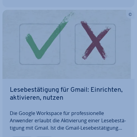
Le­se­be­stä­ti­gung für Gmail: Ein­rich­ten,
ak­ti­vie­ren, nutzen
Die Google Workspace für pro­fes­sio­nel­le
Anwender erlaubt die Ak­ti­vie­rung einer Le­se­be­stä­
ti­gung mit Gmail. Ist die Gmail-Le­se­be­stä­ti­gung
aktiviert, wird der Sender einer Nachricht in­for­