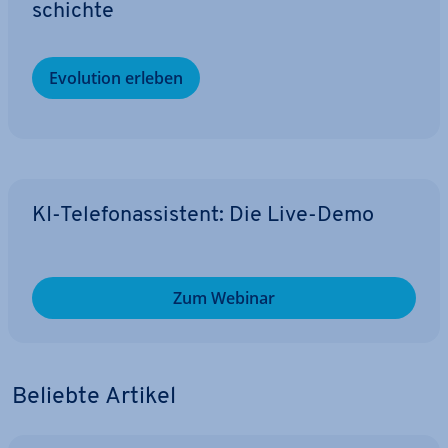
schich­te
Evolution erleben
KI-Te­le­fon­as­sis­tent: Die Live-Demo
Zum Webinar
Beliebte Artikel