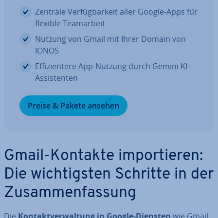
Zentrale Ver­füg­bar­keit aller Google-Apps für
flexible Team­ar­beit
Nutzung von Gmail mit Ihrer Domain von
IONOS
Ef­fi­zi­en­te­re App-Nutzung durch Gemini KI-
As­sis­ten­ten
Preise & Pakete ansehen
Gmail-Kontakte im­por­tie­ren:
Die wich­tigs­ten Schritte in der
Zu­sam­men­fas­sung
Die
Kon­takt­ver­wal­tung in Google-Diensten
wie Gmail