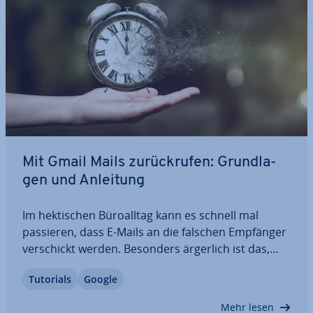
Mit Gmail Mails zu­rück­ru­fen: Grund­la­
gen und Anleitung
Im hek­ti­schen Bü­ro­all­tag kann es schnell mal
passieren, dass E-Mails an die falschen Empfänger
ver­schickt werden. Besonders ärgerlich ist das,
wenn die Mail sensible In­for­ma­tio­nen enthält. Mit
Tutorials
Google
Gmail können E-Mails zu­rück­ge­holt werden, sollte
ein solcher Fall ein­tref­fen. Wie das…
Mehr lesen