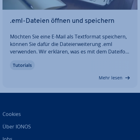
.eml-Dateien öffnen und speichern
Möchten Sie eine E-Mail als Text­for­mat speichern,
können Sie dafür die Da­tei­er­wei­te­rung .eml
verwenden. Wir erklären, was es mit dem Da­tei­for­
mat auf sich hat, welche Vorteile es bietet und
Tutorials
wozu es verwendet wird. Außerdem zeigen wir
Ihnen, mit welchen Pro­gram­men Sie .eml-
Mehr lesen
Dateien…
Cookies
Über IONOS
Jobs