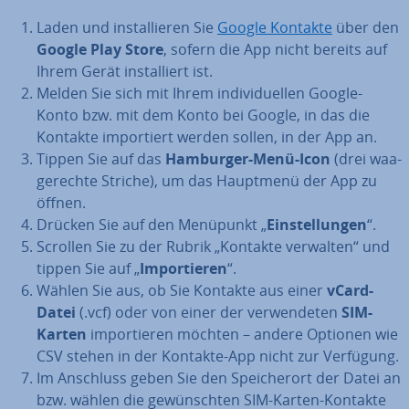
Laden und in­stal­lie­ren Sie
Google Kontakte
über den
Google Play Store
, sofern die App nicht bereits auf
Ihrem Gerät in­stal­liert ist.
Melden Sie sich mit Ihrem in­di­vi­du­el­len Google-
Konto bzw. mit dem Konto bei Google, in das die
Kontakte im­por­tiert werden sollen, in der App an.
Tippen Sie auf das
Hamburger-Menü-Icon
(drei waa­
ge­rech­te Striche), um das Hauptmenü der App zu
öffnen.
Drücken Sie auf den Menüpunkt „
Ein­stel­lun­gen
“.
Scrollen Sie zu der Rubrik „Kontakte verwalten“ und
tippen Sie auf „
Im­por­tie­ren
“.
Wählen Sie aus, ob Sie Kontakte aus einer
vCard-
Datei
(.vcf) oder von einer der ver­wen­de­ten
SIM-
Karten
im­por­tie­ren möchten – andere Optionen wie
CSV stehen in der Kontakte-App nicht zur Verfügung.
Im Anschluss geben Sie den Spei­cher­ort der Datei an
bzw. wählen die ge­wünsch­ten SIM-Karten-Kontakte