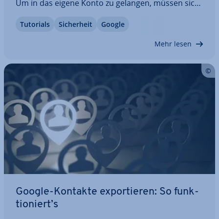
Um in das eigene Konto zu gelangen, müssen sich
Anwender per Passwort einloggen. Doch was
Tutorials
Si­cher­heit
Google
passiert, wenn man sein Passwort vergisst oder
ändern muss? Wir zeigen Ihnen Schritt für Schritt,
Mehr lesen
…
Google-Kontakte ex­por­tie­ren: So funk­
tio­niert’s