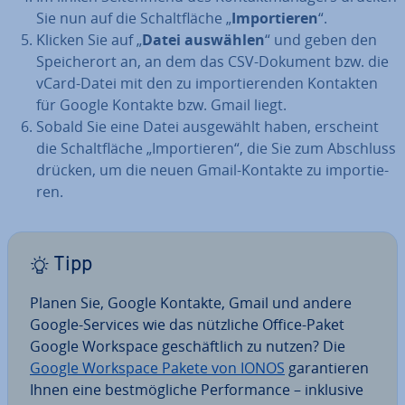
Sie nun auf die Schalt­flä­che „
Im­por­tie­ren
“.
Klicken Sie auf „
Datei auswählen
“ und geben den
Spei­cher­ort an, an dem das CSV-Dokument bzw. die
vCard-Datei mit den zu im­por­tie­ren­den Kontakten
für Google Kontakte bzw. Gmail liegt.
Sobald Sie eine Datei aus­ge­wählt haben, erscheint
die Schalt­flä­che „Im­por­tie­ren“, die Sie zum Abschluss
drücken, um die neuen Gmail-Kontakte zu im­por­tie­
ren.
Tipp
Planen Sie, Google Kontakte, Gmail und andere
Google-Services wie das nützliche Office-Paket
Google Workspace ge­schäft­lich zu nutzen? Die
Google Workspace Pakete von IONOS
ga­ran­tie­ren
Ihnen eine best­mög­li­che Per­for­mance – inklusive