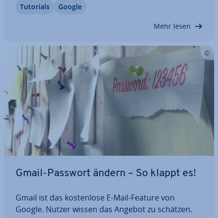
Tutorials
Google
miert, wenn der Empfänger diese geöffnet hat. Die
Emp­fangs­be­stä­ti­gung schafft Ge­wiss­heit, dass…
Mehr lesen
Gmail-Passwort ändern – So klappt es!
Gmail ist das kos­ten­lo­se E-Mail-Feature von
Google. Nutzer wissen das Angebot zu schätzen.