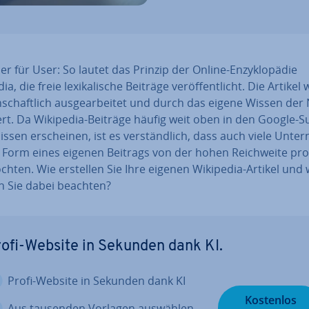
r für User: So lautet das Prinzip der Online-En­zy­klo­pä­die
a, die freie le­xi­ka­li­sche Beiträge ver­öf­fent­licht. Die Artike
­schaft­lich aus­ge­ar­bei­tet und durch das eigene Wissen der
ert. Da Wikipedia-Beiträge häufig weit oben in den Google-S
is­sen er­schei­nen, ist es ver­ständ­lich, dass auch viele Un­ter
Form eines eigenen Beitrags von der hohen Reich­wei­te pro­fi
chten. Wie erstellen Sie Ihre eigenen Wikipedia-Artikel und
 Sie dabei beachten?
ofi-Website in Sekunden dank KI.
Profi-Website in Sekunden dank KI
Kostenlos
Aus tausenden Vorlagen auswählen