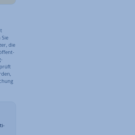
it
 Sie
zer, die
f­fent­
g­
prüft
erden,
schung
ti­