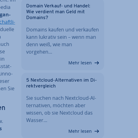
pedia
Domain Verkauf- und Handel:
Wie verdient man Geld mit
g­an­
Domains?
chaft­li­
u­el­le
Domains kaufen und verkaufen
n
kann lukrativ sein – wenn man
 auch
denn weiß, wie man
­se
vorgehen…
 in
Mehr lesen
­stät­
in­no­
ieser
5 Nextcloud-Al­ter­na­ti­ven im Di­
rekt­ver­gleich
nen Sie
Sie suchen nach Nextcloud-Al­
ter­na­ti­ven, möchten aber
en
wissen, ob sie Nextcloud das
Wasser…
w.
s
Mehr lesen