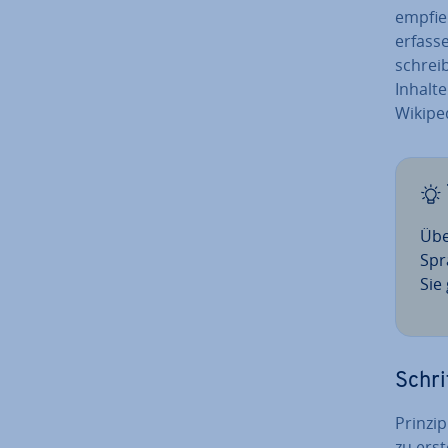
empfie
erfass
schrei
Inhalt
Wikiped
Übe
Spr
Sie 
Schri
Prin­zi­
zu ers