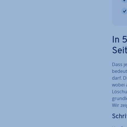
In 
Sei
Dass je
bedeut
darf. D
wobei 
Löschun
grund­l
Wir zei
Schri