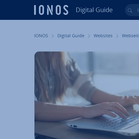
Digital Guide
Ihr
Zum Haupt­in­halt springen
IONOS
Digital Guide
Websites
Webseit