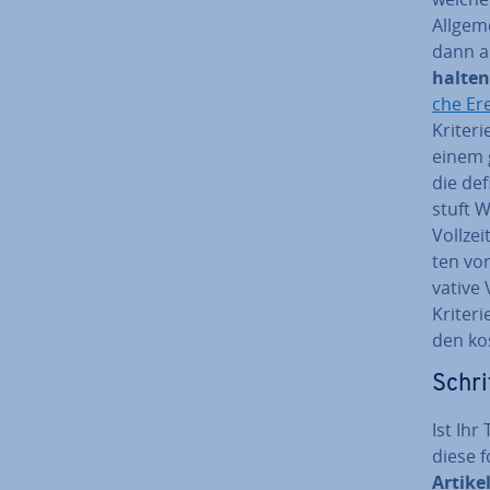
All­ge­
dann a
hal­te
che Er­e
Kriteri
einem g
die de­f
stuft W
Vollzei
ten vor
va­ti­v
Kriteri
den kos
Schri
Ist Ih
diese f
Artikels