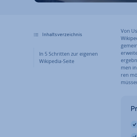
Von Use
In­halts­ver­zeich­nis
Wikipedi
ge­mein
erweit
In 5 Schritten zur eigenen
ergeb­n
Wikipedia-Seite
men in 
ren mö
müssen
Pr