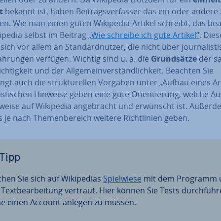
t
bekannt ist, haben Bei­trags­ver­fas­ser das ein oder andere
en. Wie man einen guten Wikipedia-Artikel schreibt,
das be­
ipedia selbst im Beitrag
„Wie schreibe ich gute Artikel“
. Dies
 sich vor allem an Stan­dard­nut­zer, die nicht über jour­na­lis­ti
fah­run­gen verfügen. Wichtig sind u. a. die
Grund­sät­ze
der sac
ch­tig­keit und der All­ge­mein­ver­ständ­lich­keit. Beachten Sie
gt auch die struk­tu­rel­len Vorgaben unter „Aufbau eines Art
­lis­ti­schen Hinweise geben eine gute Ori­en­tie­rung, welche Au
­wei­se auf Wikipedia an­ge­bracht und erwünscht ist. Außer
 je nach The­men­be­reich weitere Richt­li­ni­en geben.
Tipp
en Sie sich auf Wi­ki­pe­di­as
Spiel­wie­se
mit dem Programm 
 Text­be­ar­bei­tung vertraut. Hier können Sie Tests durch­füh­r
e einen Account anlegen zu müssen.