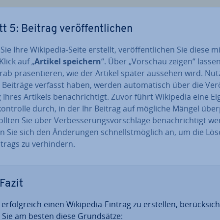
t 5: Beitrag ver­öf­fent­li­chen
ie Ihre Wikipedia-Seite erstellt,
ver­öf­fent­li­chen Sie diese m
lick auf
„
Artikel speichern
“. Über „Vorschau zeigen“ lassen
rab prä­sen­tie­ren, wie der Artikel später aussehen wird. Nut
 Beiträge verfasst haben, werden au­to­ma­tisch über die Ver­ö
g Ihres Artikels be­nach­rich­tigt. Zuvor führt Wikipedia eine Ei
on­trol­le durch, in der Ihr Beitrag auf mögliche Mängel über
ollten Sie über Ver­bes­se­rungs­vor­schlä­ge be­nach­rich­tigt w
Sie sich den Än­de­run­gen schnellst­mög­lich an, um die Lö
trags zu ver­hin­dern.
Fazit
r­folg­reich einen Wikipedia-Eintrag zu erstellen, be­rück­sich­
 Sie am besten diese Grund­sät­ze: