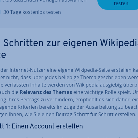
testen
30 Tage kostenlos testen
5 Schritten zur eigenen Wikipedi
te
der Internet-Nutzer eine eigene Wikipedia-Seite erstellen k
et nicht, dass über jedes beliebige Thema ge­schrie­ben wer
ie ver­fass­ten Inhalte werden von Wikipedia ausgiebig überp
auch die
Relevanz des Themas
eine wichtige Rolle spielt. U
g Ihres Beitrags zu ver­hin­dern, empfiehlt es sich daher, ei
e­gen­de Kriterien bereits im Zuge der Aus­ar­bei­tung zu beac
gen Ihnen, wie Sie einen Beitrag Schritt für Schritt erstellen.
tt 1: Einen Account erstellen