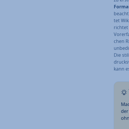
Forma
beacht
tet Wik
richtet
Vor­er­
chen Ri
unbedin
Die sti
drucks
kann es
Mach
der
ohn