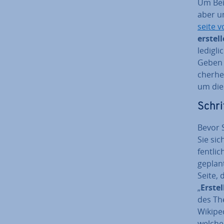
Um Beit
aber un
sei­te 
erstel
ledigli
Geben 
cher­he
um die 
Schri
Bevor S
Sie sic
fent­li
geplant
Seite,
„
Erstel
des The
Wikiped
welchen