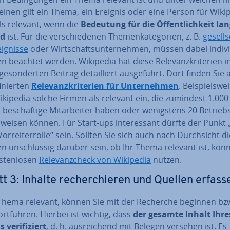
mei­nen gilt ein Thema, ein Ereignis oder eine Person für Wiki
ls relevant, wenn die
Bedeutung für die Öf­fent­lich­keit lan
nd
ist. Für die ver­schie­de­nen The­men­ka­te­go­rien, z. B.
ge­sell­s
ig­nis­se
oder Wirt­schafts­un­ter­neh­men, müssen dabei in­di­vi­d
en beachtet werden. Wikipedia hat diese Re­le­vanz­kri­te­ri­en i
e­son­der­ten Beitrag de­tail­liert aus­ge­führt. Dort finden Sie
i­nier­ten
Re­le­vanz­kri­te­ri­en für Un­ter­neh­men
. Bei­spiels­wei
ikipedia solche Firmen als relevant ein, die zumindest 1.000
t be­schäf­ti­ge Mit­ar­bei­ter haben oder we­nigs­tens 20 Be­triebs
weisen können. Für Start-ups in­ter­es­sant dürfte der Punkt „
e Vor­rei­ter­rol­le“ sein. Sollten Sie sich auch nach Durch­sicht d
en un­schlüs­sig darüber sein, ob Ihr Thema relevant ist, kön
­ten­lo­sen
Re­le­vanz­check von Wikipedia
nutzen.
tt 3: Inhalte re­cher­chie­ren und Quellen erfass
r Thema relevant, können Sie mit der Recherche beginnen bz
ort­füh­ren. Hierbei ist wichtig, dass
der gesamte Inhalt Ihre
 ve­ri­fi­ziert
, d. h. aus­rei­chend mit Belegen versehen ist. Es