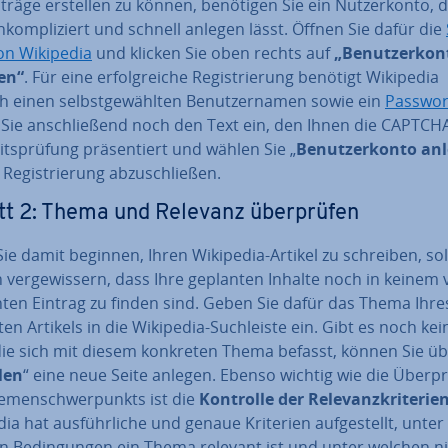
räge erstellen zu können, benötigen Sie ein Nut­zer­kon­to, d
­kom­pli­ziert und schnell anlegen lässt. Öffnen Sie dafür die
von Wikipedia
und klicken Sie oben rechts auf
„Be­nut­zer­kon
len“
. Für eine er­folg­rei­che Re­gis­trie­rung benötigt Wikipedia
ch einen selbst­ge­wähl­ten Be­nut­zer­na­men sowie ein
Passwor
Sie an­schlie­ßend noch den Text ein, den Ihnen die CAPTCHA
its­prü­fung prä­sen­tiert und wählen Sie „
Be­nut­zer­kon­to an
Re­gis­trie­rung ab­zu­schlie­ßen.
tt 2: Thema und Relevanz über­prü­fen
ie damit beginnen, Ihren Wikipedia-Artikel zu schreiben, sol
h ver­ge­wis­sern, dass Ihre geplanten Inhalte noch in keinem v
ch­ten Eintrag zu finden sind. Geben Sie dafür das Thema Ihre
en Artikels in die Wikipedia-Such­leis­te ein. Gibt es noch kei
 die sich mit diesem konkreten Thema befasst, können Sie ü
len
“ eine neue Seite anlegen. Ebenso wichtig wie die Über­pr
­men­schwer­punkts ist die
Kontrolle der Re­le­vanz­kri­te­ri­e
ia hat aus­führ­li­che und genaue Kriterien auf­ge­stellt, unter
 Be­din­gun­gen ein Thema relevant ist und unter welchen ni