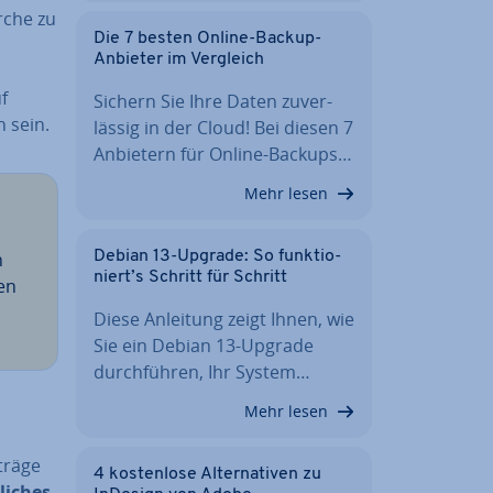
rche zu
Die 7 besten Online-Backup-
Anbieter im Vergleich
f
Sichern Sie Ihre Daten zu­ver­
h sein.
läs­sig in der Cloud! Bei diesen 7
Anbietern für Online-Backups…
Mehr lesen
n
Debian 13-Upgrade: So funk­tio­
niert’s Schritt für Schritt
nen
Diese Anleitung zeigt Ihnen, wie
Sie ein Debian 13-Upgrade
durch­füh­ren, Ihr System…
Mehr lesen
nträge
4 kos­ten­lo­se Al­ter­na­ti­ven zu
­li­ches