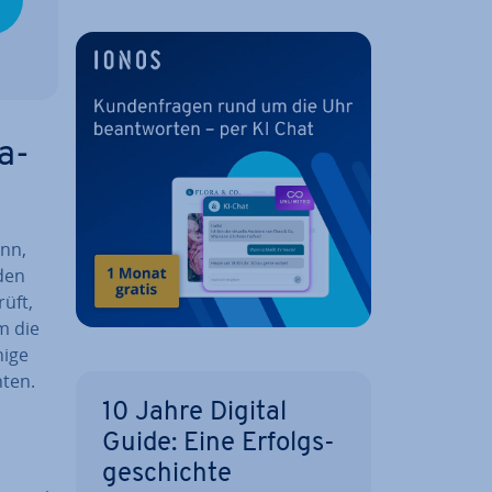
a-
ann,
den
rüft,
m die
nige
hten.
10 Jahre Digital
Guide: Eine Er­folgs­
ge­schich­te