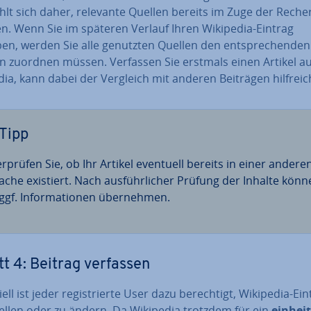
hlt sich daher, relevante Quellen bereits im Zuge der Reche
en. Wenn Sie im späteren Verlauf Ihren Wikipedia-Eintrag
ben, werden Sie alle genutzten Quellen den ent­spre­chen­den
en zuordnen müssen. Verfassen Sie erstmals einen Artikel au
ia, kann dabei der Vergleich mit anderen Beiträgen hilfreic
Tipp
r­prü­fen Sie, ob Ihr Artikel eventuell bereits in einer andere
ache existiert. Nach aus­führ­li­cher Prüfung der Inhalte kön
ggf. In­for­ma­tio­nen über­neh­men.
tt 4: Beitrag verfassen
pi­ell ist jeder re­gis­trier­te User dazu be­rech­tigt, Wikipedia-Ei
tellen oder zu ändern. Da Wikipedia trotzdem für ein
ein­heit