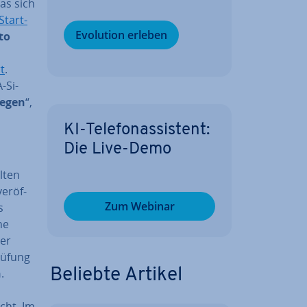
as sich
Start­
Evolution erleben
­to
t
.
-Si­
legen
“,
KI-Te­le­fon­as­sis­tent:
Die Live-Demo
lten
er­öf­
Zum Webinar
s
ne
ber
ü­fung
n
.
Beliebte Artikel
cht. Im