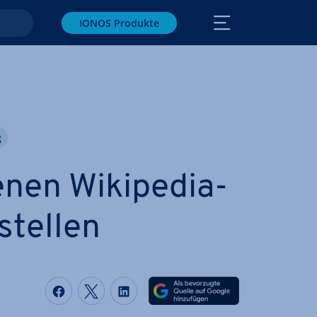
IONOS Produkte
g
enen Wikipedia-
stellen
Auf Facebook teilen
Auf Twitter teilen
Auf LinkedIn teilen