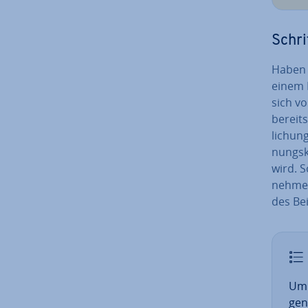
Schrit
Haben S
einem K
sich vo
bereits
li­chun
nungs­k
wird. S
nehmen 
des Bei
Um e
gen