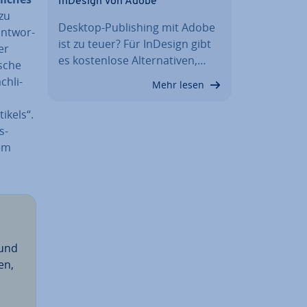
InDesign von Adobe
 zu
Desktop-Pu­bli­shing mit Adobe
ant­wor­
ist zu teuer? Für InDesign gibt
er
es kos­ten­lo­se Al­ter­na­ti­ven,…
­sche
h­li­
Mehr lesen
ikels“.
s­
dem
und
en,