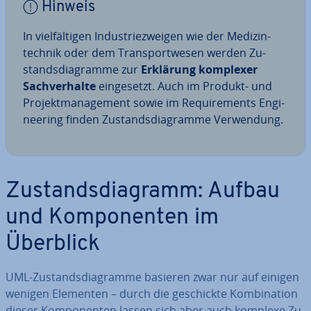
Hinweis
In viel­fäl­ti­gen In­dus­trie­zwei­gen wie der Me­di­zin­
tech­nik oder dem Trans­port­we­sen werden Zu­
stands­dia­gram­me zur
Erklärung komplexer
Sach­ver­hal­te
ein­ge­setzt. Auch im Produkt- und
Pro­jekt­ma­nage­ment sowie im Re­qui­re­ments En­gi­
nee­ring finden Zu­stands­dia­gram­me Ver­wen­dung.
Zu­stands­dia­gramm: Aufbau
und Kom­po­nen­ten im
Überblick
UML-Zu­stands­dia­gram­me basieren zwar nur auf einigen
wenigen Elementen – durch die ge­schick­te Kom­bi­na­ti­on
dieser Kom­po­nen­ten lassen sich aber auch komplexe Zu­