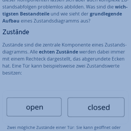
stands­ab­fol­gen pro­blem­los abbilden. Was sind die
wich­
tigs­ten Be­stand­tei­le
und wie sieht der
grund­le­gen­de
Aufbau
eines Zu­stands­dia­gramms aus?
Zustände
Zustände sind die zentrale Kom­po­nen­te eines Zu­stands­
dia­gramms. Alle
echten Zustände
werden dabei immer
mit einem Rechteck dar­ge­stellt, das ab­ge­run­de­te Ecken
hat. Eine Tür kann bei­spiels­wei­se zwei Zu­stands­wer­te
besitzen:
Zwei mögliche Zustände einer Tür: Sie kann geöffnet oder