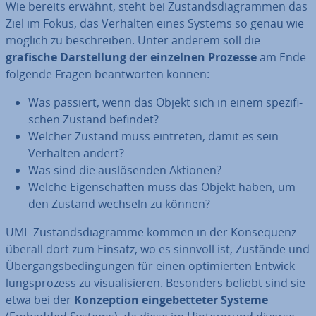
Wie bereits erwähnt, steht bei Zu­stands­dia­gram­men das
Ziel im Fokus, das Verhalten eines Systems so genau wie
möglich zu be­schrei­ben. Unter anderem soll die
grafische Dar­stel­lung der einzelnen Prozesse
am Ende
folgende Fragen be­ant­wor­ten können:
Was passiert, wenn das Objekt sich in einem spe­zi­fi­
schen Zustand befindet?
Welcher Zustand muss eintreten, damit es sein
Verhalten ändert?
Was sind die aus­lö­sen­den Aktionen?
Welche Ei­gen­schaf­ten muss das Objekt haben, um
den Zustand wechseln zu können?
UML-Zu­stands­dia­gram­me kommen in der Kon­se­quenz
überall dort zum Einsatz, wo es sinnvoll ist, Zustände und
Über­gangs­be­din­gun­gen für einen op­ti­mier­ten Ent­wick­
lungs­pro­zess zu vi­sua­li­sie­ren. Besonders beliebt sind sie
etwa bei der
Kon­zep­ti­on ein­ge­bet­te­ter Systeme