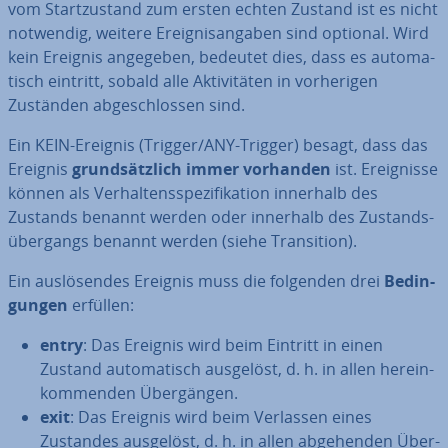
vom Start­zu­stand zum ersten echten Zustand ist es nicht
notwendig, weitere Er­eig­nis­an­ga­ben sind optional. Wird
kein Ereignis angegeben, bedeutet dies, dass es au­to­ma­
tisch eintritt, sobald alle Ak­ti­vi­tä­ten in vor­he­ri­gen
Zuständen ab­ge­schlos­sen sind.
Ein KEIN-Ereignis (Trigger/ANY-Trigger) besagt, dass das
Ereignis
grund­sätz­lich immer vorhanden
ist. Er­eig­nis­se
können als Ver­hal­tens­spe­zi­fi­ka­ti­on innerhalb des
Zustands benannt werden oder innerhalb des Zu­stands­
über­gangs benannt werden (siehe Tran­si­ti­on).
Ein aus­lö­sen­des Ereignis muss die folgenden drei
Be­din­
gun­gen
erfüllen:
entry
: Das Ereignis wird beim Eintritt in einen
Zustand au­to­ma­tisch ausgelöst, d. h. in allen her­ein­
kom­men­den Über­gän­gen.
exit
: Das Ereignis wird beim Verlassen eines
Zustandes ausgelöst, d. h. in allen ab­ge­hen­den Über­