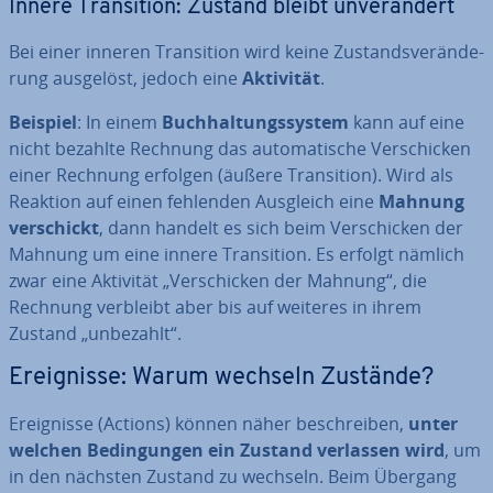
Innere Tran­si­ti­on: Zustand bleibt un­ver­än­dert
Bei einer inneren Tran­si­ti­on wird keine Zu­stands­ver­än­de­
rung ausgelöst, jedoch eine
Aktivität
.
Beispiel
: In einem
Buch­hal­tungs­sys­tem
kann auf eine
nicht bezahlte Rechnung das au­to­ma­ti­sche Ver­schi­cken
einer Rechnung erfolgen (äußere Tran­si­ti­on). Wird als
Reaktion auf einen fehlenden Ausgleich eine
Mahnung
ver­schickt
, dann handelt es sich beim Ver­schi­cken der
Mahnung um eine innere Tran­si­ti­on. Es erfolgt nämlich
zwar eine Aktivität „Ver­schi­cken der Mahnung“, die
Rechnung verbleibt aber bis auf weiteres in ihrem
Zustand „unbezahlt“.
Er­eig­nis­se: Warum wechseln Zustände?
Er­eig­nis­se (Actions) können näher be­schrei­ben,
unter
welchen Be­din­gun­gen ein Zustand verlassen wird
, um
in den nächsten Zustand zu wechseln. Beim Übergang