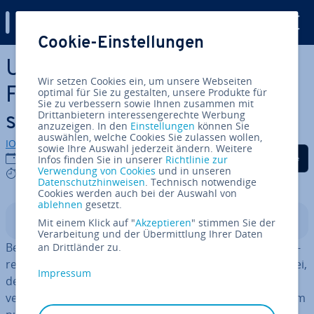
Digital Guide
Cookie-Einstellungen
Zum Haupt­in­halt springen
UML-Zu­stands­dia­gram­me:
Wir setzen Cookies ein, um unsere Webseiten
Folgen von Ob­jekt­zu­stän­den
optimal für Sie zu gestalten, unsere Produkte für
Sie zu verbessern sowie Ihnen zusammen mit
Drittanbietern interessengerechte Werbung
sichtbar machen
anzuzeigen. In den
Einstellungen
können Sie
auswählen, welche Cookies Sie zulassen wollen,
IONOS Redaktion
sowie Ihre Auswahl jederzeit ändern. Weitere
Auf Facebook teilen
Auf Twitter teilen
Auf LinkedIn tei
13.03.2020
Infos finden Sie in unserer
Richtlinie zur
Verwendung von Cookies
und in unseren
9 mins
Datenschutzhinweisen
. Technisch notwendige
Cookies werden auch bei der Auswahl von
ablehnen
gesetzt.
In­halts­ver­zeich­nis
Mit einem Klick auf "
Akzeptieren
" stimmen Sie der
Verarbeitung und der Übermittlung Ihrer Daten
Beim Ent­wi­ckeln eines Produkts oder dem Pro­gram­mie­
an Drittländer zu.
ren von Software helfen UML-Zu­stands­dia­gram­me dabei,
Impressum
den
Le­bens­zy­klus
der einzelnen Objekte bildhaft und
ver­ständ­lich dar­zu­stel­len. Obwohl ein solches Diagramm