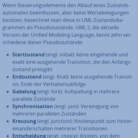
Wenn Steue­rungs­ele­men­te den Ablauf eines Zu­stands­
au­to­ma­ten be­ein­flus­sen, aber keine Wer­te­be­le­gun­gen
besitzen, be­zeich­net man diese in UML-Zu­stands­dia­
gram­men als Pseu­do­zu­stän­de. UML 2, die aktuelle
Version der Unified Modeling Language, kennt zehn ver­
schie­de­ne dieser Pseu­do­zu­stän­de:
Start­zu­stand
(engl. initial): keine ein­ge­hen­de und
exakt eine aus­ge­hen­de Tran­si­ti­on, die den An­fangs­
zu­stand preisgibt
End­zu­stand
(engl. final): keine aus­ge­hen­de Tran­si­ti­
on, Ende der Ver­hal­tens­ab­fol­ge
Gabelung
(engl. fork): Auf­spal­tung in mehrere
parallele Zustände
Syn­chro­ni­sa­ti­on
(engl. join): Ver­ei­ni­gung von
mehreren par­al­le­len Zuständen
Kreuzung
(engl. junction): Kno­ten­punkt zum Hin­ter­
ein­an­der­schal­ten mehrerer Tran­si­tio­nen
Ent­schei­dung
(engl. choice): Knoten, von dem