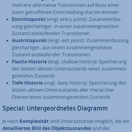
mehrere al­ter­na­ti­ve Tran­si­tio­nen auf Basis einer
zuvor ge­trof­fe­nen Ent­schei­dung starten können
Ein­tritts­punkt
(engl. entry point): Zu­sam­men­fas­
sung gleich­ar­ti­ger, in einen zu­sam­men­ge­setz­ten
Zustand ein­lau­fen­den Tran­si­tio­nen
Aus­tritts­punkt
(engl. exit point): Zu­sam­men­fas­sung
gleich­ar­ti­ger, aus einem zu­sam­men­ge­setz­ten
Zustand aus­lau­fen­der Tran­si­tio­nen
Flache Historie
(engl. shallow history): Spei­che­rung
des letzten aktiven Un­ter­zu­stands eines zu­sam­men­
ge­setz­ten Zustands
Tiefe Historie
(engl. deep history): Spei­che­rung des
letzten aktiven Un­ter­zu­stands aller Hier­ar­chie-
Ebenen eines zu­sam­men­ge­setz­ten Zustands
Special: Un­ter­ge­ord­ne­tes Diagramm
Je nach
Kom­ple­xi­tät
sind Un­ter­zu­stän­de möglich, die ein
de­tail­lier­tes Bild des Ob­jekt­zu­stan­des
und der