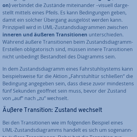
on)
verbindet die Zustände mit­ein­an­der –visuell dar­ge­
stellt mittels eines Pfeils. Es kann Be­din­gun­gen geben,
damit ein solcher Übergang ausgelöst werden kann.
Prin­zi­pi­ell wird in UML-Zu­stands­dia­gram­men zwischen
inneren und äußeren Tran­si­tio­nen
un­ter­schie­den.
Während äußere Tran­si­tio­nen beim Zu­stands­dia­gramm-
Erstellen ob­li­ga­to­risch sind, müssen innere Tran­si­tio­nen
nicht unbedingt Be­stand­teil des Diagramms sein.
In dem Zu­stands­dia­gramm eines Fahr­stuhl­sys­tems kann
bei­spiels­wei­se für die Aktion „Fahr­stuhl­tür schließen“ die
Bedingung angegeben sein, dass diese zuvor min­des­tens
fünf Sekunden geöffnet sein muss, bevor der Zustand
von „auf“ nach „zu“ wechselt.
Äußere Tran­si­ti­on: Zustand wechselt
Bei den Tran­si­tio­nen wie im folgenden Beispiel eines
UML-Zu­stands­dia­gramms handelt es sich um so­ge­nann­