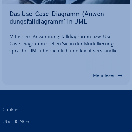
Das Use-Case-Diagramm (An­wen­
dungs­fall­dia­gramm) in UML
Mit einem An­wen­dungs­fall­dia­gramm bzw. Use-
Case-Diagramm stellen Sie in der Mo­del­lie­rungs­
spra­che UML über­sicht­lich und leicht ver­ständ­lich
dar, welches Ergebnis eine bestimmte Aktion hat
oder haben soll. Damit ist es ein hilf­rei­ches Tool
bei der nutzer- und er­geb­nis­ori­en­tier­ten…
Mehr lesen
Cookies
Über IONOS