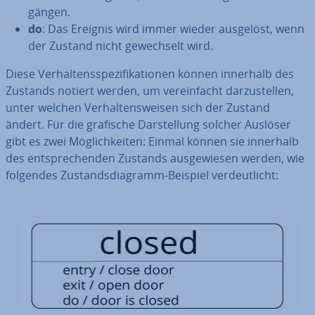
gän­gen.
do
: Das Ereignis wird immer wieder ausgelöst, wenn
der Zustand nicht ge­wech­selt wird.
Diese Ver­hal­tens­spe­zi­fi­ka­tio­nen können innerhalb des
Zustands notiert werden, um ver­ein­facht dar­zu­stel­len,
unter welchen Ver­hal­tens­wei­sen sich der Zustand
ändert.
Für die grafische Dar­stel­lung solcher Auslöser
gibt es zwei Mög­lich­kei­ten: Einmal können sie innerhalb
des ent­spre­chen­den Zustands aus­ge­wie­sen werden, wie
folgendes Zu­stands­dia­gramm-Beispiel ver­deut­licht: