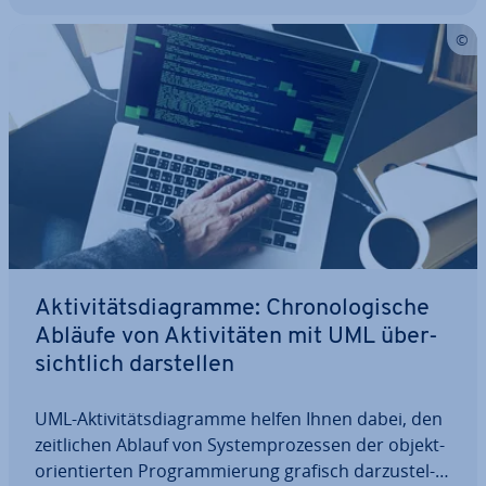
Ak­ti­vi­täts­dia­gram­me: Chro­no­lo­gi­sche
Abläufe von Ak­ti­vi­tä­ten mit UML über­
sicht­lich dar­stel­len
UML-Ak­ti­vi­täts­dia­gram­me helfen Ihnen dabei, den
zeit­li­chen Ablauf von Sys­tem­pro­zes­sen der ob­jekt­
ori­en­tier­ten Pro­gram­mie­rung grafisch dar­zu­stel­