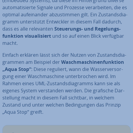
(Embedded Systems), da diese im Hin­ter­grund diverse
au­to­ma­ti­sier­te Signale und Prozesse ver­ar­bei­ten, die es
optimal auf­ein­an­der ab­zu­stim­men gilt. Ein Zu­stands­dia­
gramm un­ter­stützt Ent­wick­ler in diesem Fall dadurch,
dass es alle re­le­van­ten
Steue­rungs- und Re­ge­lungs­
funk­ti­on vi­sua­li­siert
und so auf einen Blick verfügbar
macht.
Einfach erklären lässt sich der Nutzen von Zu­stands­dia­
gram­men am Beispiel der
Wasch­ma­schi­nen­funk­ti­on
„Aqua Stop“
: Diese reguliert, wann die Was­ser­ver­sor­
gung einer Wasch­ma­schi­ne un­ter­bro­chen wird. Im
Rahmen eines UML-Zu­stands­dia­gramms kann sie als
eigenes System ver­stan­den werden. Die grafische Dar­
stel­lung macht in diesem Fall sichtbar, in welchem
Zustand und unter welchen Be­din­gun­gen das Prinzip
„Aqua Stop“ greift.