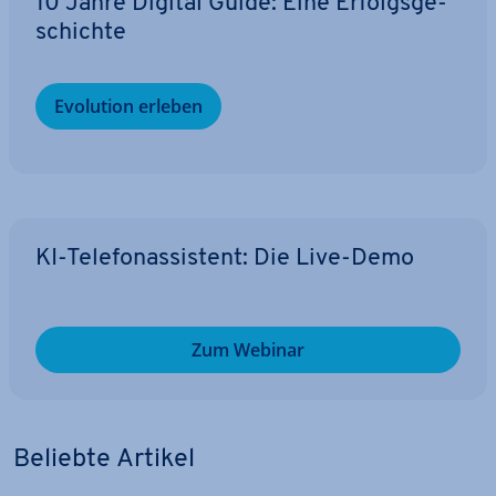
10 Jahre Digital Guide: Eine Er­folgs­ge­
schich­te
Evolution erleben
KI-Te­le­fon­as­sis­tent: Die Live-Demo
Zum Webinar
Beliebte Artikel