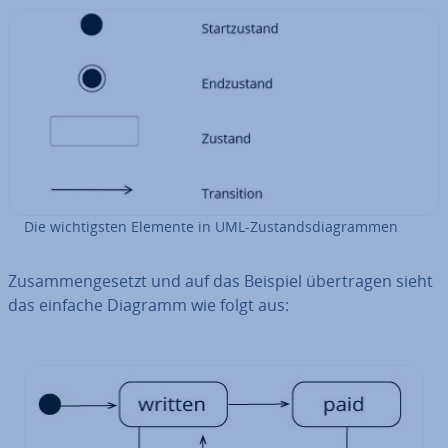
Die wich­tigs­ten Elemente in UML-Zu­stands­dia­gram­men
Zu­sam­men­ge­setzt und auf das Beispiel über­tra­gen sieht
das einfache Diagramm wie folgt aus: