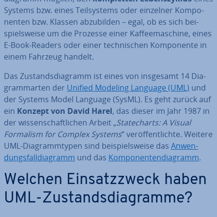
Systems bzw. eines Teil­sys­tems oder einzelner Kom­po­
nen­ten bzw. Klassen ab­zu­bil­den – egal, ob es sich bei­
spiels­wei­se um die Prozesse einer Kaf­fee­ma­schi­ne, eines
E-Book-Readers oder einer tech­ni­schen Kom­po­nen­te in
einem Fahrzeug handelt.
Das Zu­stands­dia­gramm ist eines von insgesamt 14 Dia­
gramm­ar­ten der
Unified Modeling Language (UML)
und
der Systems Model Language (SysML). Es geht zurück auf
ein
Konzept von David Harel
, das dieser im Jahr 1987 in
der wis­sen­schaft­li­chen Arbeit „
Sta­techarts: A Visual
Formalism for Complex Systems
“ ver­öf­fent­lich­te. Weitere
UML-Dia­gramm­ty­pen sind bei­spiels­wei­se das
An­wen­
dungs­fall­dia­gramm
und das
Kom­po­nen­ten­dia­gramm
.
Welchen Ein­satz­zweck haben
UML-Zu­stands­dia­gram­me?