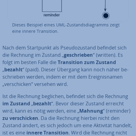
Dieses Beispiel eines UML-Zu­stands­dia­gramms zeigt
eine innere Tran­si­ti­on.
Nach dem Start­punkt als Pseu­do­zu­stand befindet sich
die Rechnung im Zustand „
ge­schrie­ben
“ (written). Es
folgt im besten Falle die
Tran­si­ti­on zum Zustand
„
bezahlt
“ (paid). Dieser Übergang kann noch näher be­
schrie­ben werden, indem er mit dem Er­eig­nis­na­men
„ver­schi­cken“ versehen wird.
Ist die Rechnung beglichen, befindet sich die Rechnung
im Zustand
„
bezahlt
“. Bevor dieser Zustand erreicht
wird, kann es nötig werden, eine „
Mahnung
“ (reminder)
zu ver­schi­cken
. Da die Rechnung hierbei nicht den
Zustand ändert, es sich jedoch um eine Aktivität handelt,
ist es eine
innere Tran­si­ti­on
. Wird die Rechnung nicht