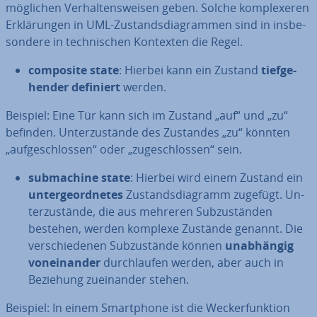
möglichen Ver­hal­tens­wei­sen geben. Solche kom­ple­xe­ren
Er­klä­run­gen in UML-Zu­stands­dia­gram­men sind in ins­be­
son­de­re in tech­ni­schen Kontexten die Regel.
composite state
: Hierbei kann ein Zustand
tief­ge­
hen­der definiert
werden.
Beispiel: Eine Tür kann sich im Zustand „auf“ und „zu“
befinden. Un­ter­zu­stän­de des Zustandes „zu“ könnten
„auf­ge­schlos­sen“ oder „zu­ge­schlos­sen“ sein.
sub­ma­chi­ne state
: Hierbei wird einem Zustand ein
un­ter­ge­ord­ne­tes
Zu­stands­dia­gramm zugefügt. Un­
ter­zu­stän­de, die aus mehreren Sub­zu­stän­den
bestehen, werden komplexe Zustände genannt. Die
ver­schie­de­nen Sub­zu­stän­de können
un­ab­hän­gig
von­ein­an­der
durch­lau­fen werden, aber auch in
Beziehung zu­ein­an­der stehen.
Beispiel: In einem Smart­phone ist die We­cker­funk­ti­on