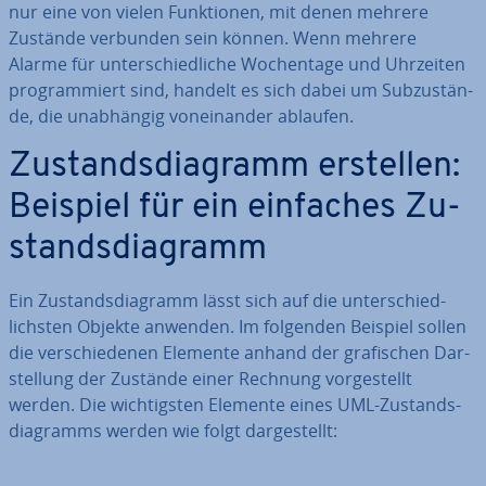
nur eine von vielen Funk­tio­nen, mit denen mehrere
Zustände verbunden sein können. Wenn mehrere
Alarme für un­ter­schied­li­che Wo­chen­ta­ge und Uhrzeiten
pro­gram­miert sind, handelt es sich dabei um Sub­zu­stän­
de, die un­ab­hän­gig von­ein­an­der ablaufen.
Zu­stands­dia­gramm erstellen:
Beispiel für ein einfaches Zu­
stands­dia­gramm
Ein Zu­stands­dia­gramm lässt sich auf die un­ter­schied­
lichs­ten Objekte anwenden. Im folgenden Beispiel sollen
die ver­schie­de­nen Elemente anhand der gra­fi­schen Dar­
stel­lung der Zustände einer Rechnung vor­ge­stellt
werden. Die wich­tigs­ten Elemente eines UML-Zu­stands­
dia­gramms werden wie folgt dar­ge­stellt: