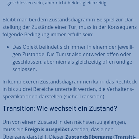
ge­schlos­sen sein, aber nicht beides gleich­zei­tig.
Bleibt man bei dem Zu­stands­dia­gramm-Beispiel zur Dar­
stel­lung der Zustände einer Tür, muss in der Kon­se­quenz
folgende Bedingung immer erfüllt sein:
Das Objekt befindet sich immer in einem der je­wei­li­
gen Zustände: Die Tür ist also entweder offen oder
ge­schlos­sen, aber niemals gleich­zei­tig offen und ge­
schlos­sen.
In kom­ple­xe­ren Zu­stands­dia­gram­men kann das Rechteck
in bis zu drei Bereiche un­ter­teilt werden, die Ver­hal­tens­
spe­zi­fi­ka­tio­nen dar­stel­len (siehe Tran­si­ti­on).
Tran­si­ti­on: Wie wechselt ein Zustand?
Um von einem Zustand in den nächsten zu gelangen,
muss ein
Ereignis ausgelöst
werden, das einen
Übergang darstellt. Dieser
Zu­stands­über­gang (Tran­si­ti­