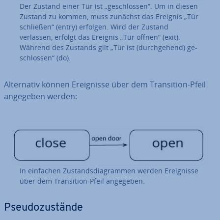
Der Zustand einer Tür ist „ge­schlos­sen“. Um in diesen
Zustand zu kommen, muss zunächst das Ereignis „Tür
schließen“ (entry) erfolgen. Wird der Zustand
verlassen, erfolgt das Ereignis „Tür öffnen“ (exit).
Während des Zustands gilt „Tür ist (durch­ge­hend) ge­
schlos­sen“ (do).
Al­ter­na­tiv können Er­eig­nis­se über dem Tran­si­ti­on-Pfeil
angegeben werden:
In einfachen Zu­stands­dia­gram­men werden Er­eig­nis­se
über dem Tran­si­ti­on-Pfeil angegeben.
Pseu­do­zu­stän­de