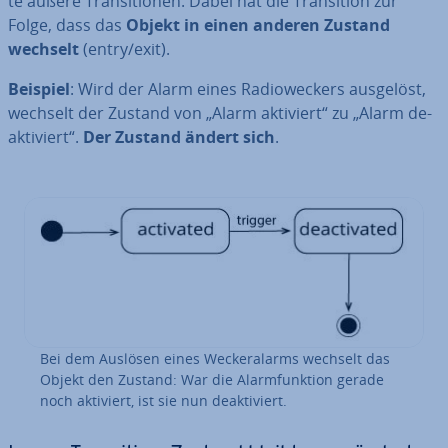
te äußere Tran­si­tio­nen. Dabei hat die Tran­si­ti­on zur
Folge, dass das
Objekt in einen anderen Zustand
wechselt
(entry/exit).
Beispiel
: Wird der Alarm eines Ra­dio­we­ckers ausgelöst,
wechselt der Zustand von „Alarm aktiviert“ zu „Alarm de­
ak­ti­viert“.
Der Zustand ändert sich
.
Bei dem Auslösen eines We­ckeralarms wechselt das
Objekt den Zustand: War die Alarm­funk­ti­on gerade
noch aktiviert, ist sie nun de­ak­ti­viert.