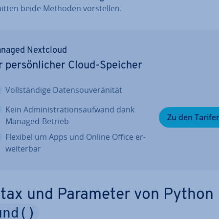
it­ten beide Methoden vor­stel­len.
naged Nextcloud
r per­sön­li­cher Cloud-Speicher
Voll­stän­di­ge Da­ten­sou­ve­rä­ni­tät
Kein Ad­mi­nis­tra­ti­ons­auf­wand dank
Zu den Tarife
Managed-Betrieb
Flexibel um Apps und Online Office er­
wei­ter­bar
tax und Parameter von Python
und()