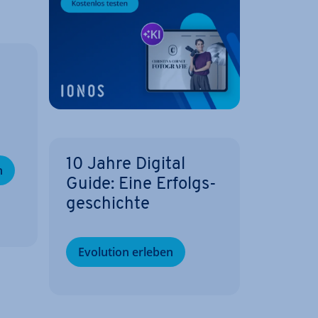
10 Jahre Digital
n
Guide: Eine Er­folgs­
ge­schich­te
Evolution erleben