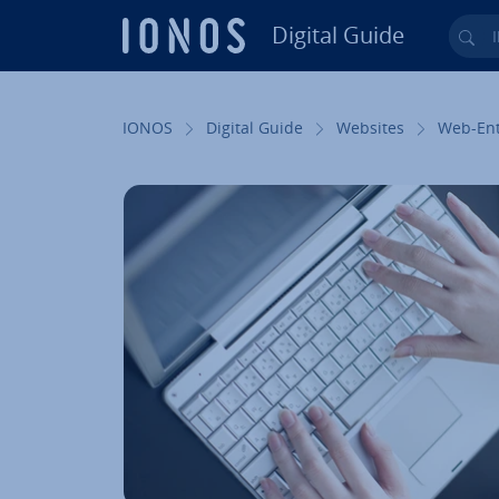
Digital Guide
Ihr
Zum Haupt­in­halt springen
IONOS
Digital Guide
Websites
Web-Ent­