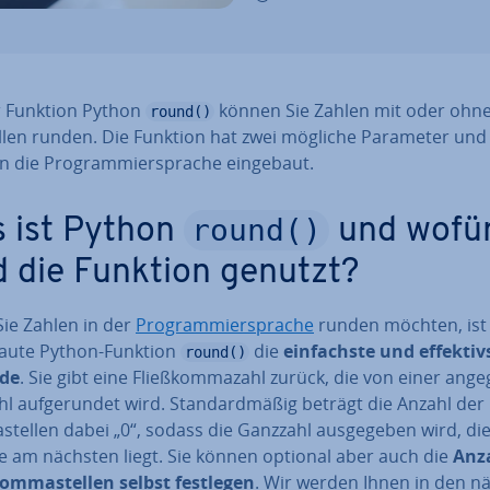
r Funktion Python
können Sie Zahlen mit oder ohne 
round()
l­len runden. Die Funktion hat zwei mögliche Parameter und 
in die Pro­gram­mier­spra­che eingebaut.
round()
 ist Python
und wofü
d die Funktion genutzt?
ie Zahlen in der
Pro­gram­mier­spra­che
runden möchten, ist 
bau­te Python-Funktion
die
ein­fachs­te und ef­fek­tivs
round()
de
. Sie gibt eine Fließ­kom­ma­zahl zurück, die von einer an­ge­
l auf­ge­run­det wird. Stan­dard­mä­ßig beträgt die Anzahl der
stel­len dabei „0“, sodass die Ganzzahl aus­ge­ge­ben wird, die
e am nächsten liegt. Sie können optional aber auch die
Anz
om­ma­stel­len selbst festlegen
. Wir werden Ihnen in den n