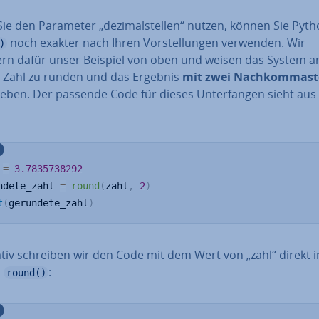
e den Parameter „de­zi­mal­stel­len“ nutzen, können Sie Pyt
noch exakter nach Ihren Vor­stel­lun­gen verwenden. Wir
)
ern dafür unser Beispiel von oben und weisen das System a
 Zahl zu runden und das Ergebnis
mit zwei Nach­kom­ma­ste
ge­ben. Der passende Code für dieses Un­ter­fan­gen sieht aus
 
=
3.7835738292
ndete_zahl 
=
round
(
zahl
,
2
)
t
(
gerundete_zahl
)
na­tiv schreiben wir den Code mit dem Wert von „zahl“ direkt i
n
:
round()