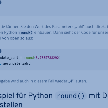
na­tiv können Sie den Wert des Pa­ra­me­ters „zahl“ auch direkt 
on Python
einbauen. Dann sieht der Code für unse
round()
el von oben so aus:
ndete_zahl 
=
round
(
3.7835738292
)
t
(
gerundete_zahl
)
gabe wird auch in diesem Fall wieder „4“ lauten.
round()
spiel für Python
mit De
stel­len