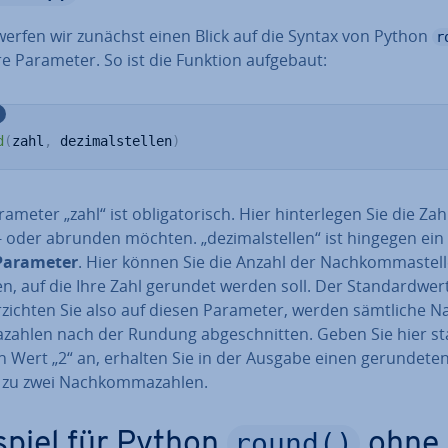
werfen wir zunächst einen Blick auf die Syntax von Python
r
re Parameter. So ist die Funktion aufgebaut:
d
(
zahl
,
 dezimalstellen
)
meter „zahl“ ist ob­li­ga­to­risch. Hier hin­ter­le­gen Sie die Zah
- oder abrunden möchten. „de­zi­mal­stel­len“ ist hingegen ein
 Parameter
. Hier können Sie die Anzahl der Nach­kom­ma­stel­
, auf die Ihre Zahl gerundet werden soll. Der Stan­dard­wert
r­zich­ten Sie also auf diesen Parameter, werden sämtliche N
zah­len nach der Rundung ab­ge­schnit­ten. Geben Sie hier sta
 Wert „2“ an, erhalten Sie in der Ausgabe einen ge­run­de­te
 zu zwei Nach­kom­ma­zah­len.
round()
spiel für Python
ohne 