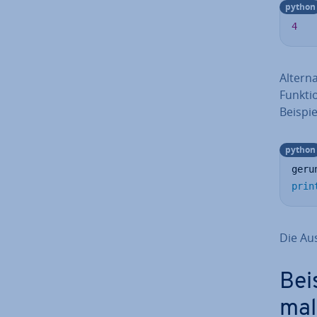
python
4
Al­ter­
Funkti
Beispi
python
geru
prin
Die Aus
Bei
mal­