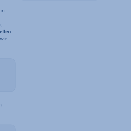
hon
n,
l­len
 wie
n