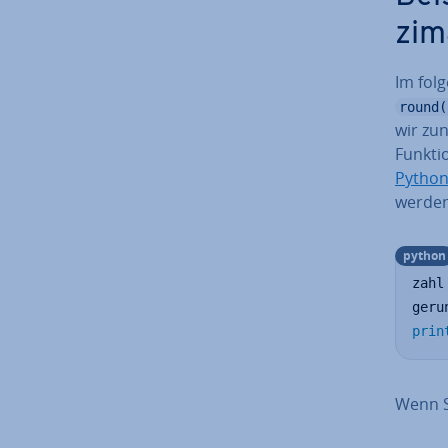
zi­m
Im folg
round(
wir zu
Funktio
Pytho
werden.
python
zahl
geru
prin
Wenn S