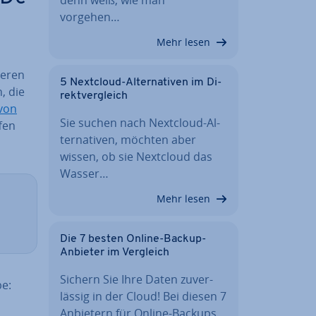
vorgehen…
Mehr lesen
e­ren
5 Nextcloud-Al­ter­na­ti­ven im Di­
, die
rekt­ver­gleich
n von
Sie suchen nach Nextcloud-Al­
fen
ter­na­ti­ven, möchten aber
wissen, ob sie Nextcloud das
Wasser…
Mehr lesen
Die 7 besten Online-Backup-
Anbieter im Vergleich
Sichern Sie Ihre Daten zu­ver­
be:
läs­sig in der Cloud! Bei diesen 7
Anbietern für Online-Backups…