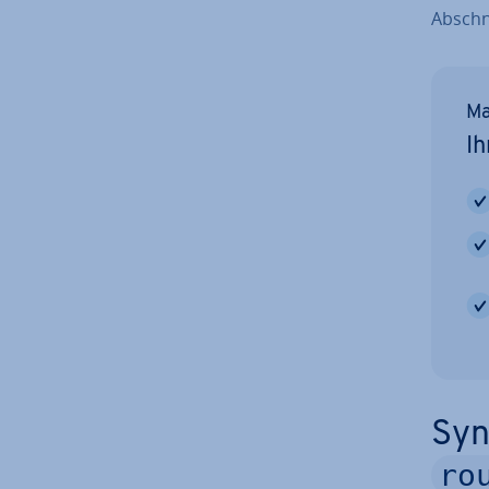
Ab­schn
Ma
Ih
Syn
ro