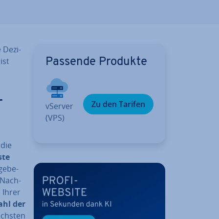
De­zi­
ist
Passende Produkte
r
Zu den Tarifen
vServer
(VPS)
die
­te
ge­be­
 Nach­
 Ihrer
ahl der
ächsten