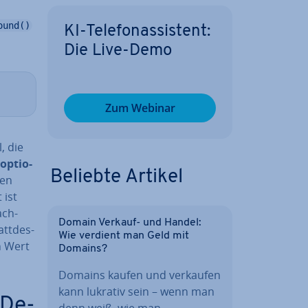
ound()
KI-Te­le­fon­as­sis­tent:
Die Live-Demo
Zum Webinar
l, die
op­tio­
Beliebte Artikel
len
 ist
ach­
Domain Verkauf- und Handel:
tt­des­
Wie verdient man Geld mit
n Wert
Domains?
Domains kaufen und verkaufen
kann lukrativ sein – wenn man
De­
denn weiß, wie man