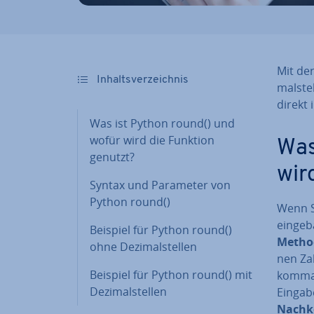
Mit de
In­halts­ver­zeich­nis
mal­ste
direkt 
Was ist Python round() und
wofür wird die Funktion
Was
genutzt?
wir
Syntax und Parameter von
Python round()
Wenn S
ein­ge­
Beispiel für Python round()
Metho
ohne De­zi­mal­stel­len
nen Zah
Beispiel für Python round() mit
kom­ma­
De­zi­mal­stel­len
Eingab
Nach­k