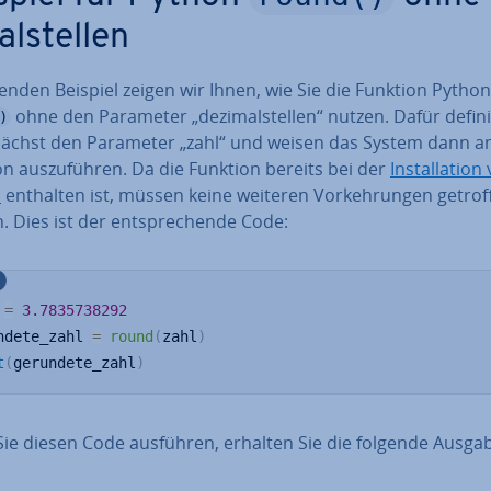
al­stel­len
enden Beispiel zeigen wir Ihnen, wie Sie die Funktion Python
ohne den Parameter „de­zi­mal­stel­len“ nutzen. Dafür de­fi­ni
)
nächst den Parameter „zahl“ und weisen das System dann an
n aus­zu­füh­ren. Da die Funktion bereits bei der
In­stal­la­ti­o
n
enthalten ist, müssen keine weiteren Vor­keh­run­gen getrof
 Dies ist der ent­spre­chen­de Code:
 
=
3.7835738292
ndete_zahl 
=
round
(
zahl
)
t
(
gerundete_zahl
)
ie diesen Code ausführen, erhalten Sie die folgende Ausga