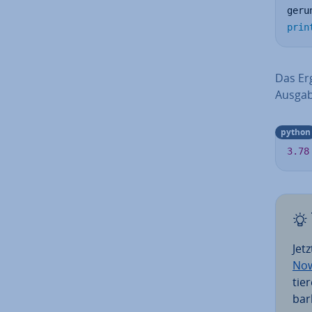
geru
prin
Das Erg
Ausgab
python
3.78
Jet
No
tie
bar