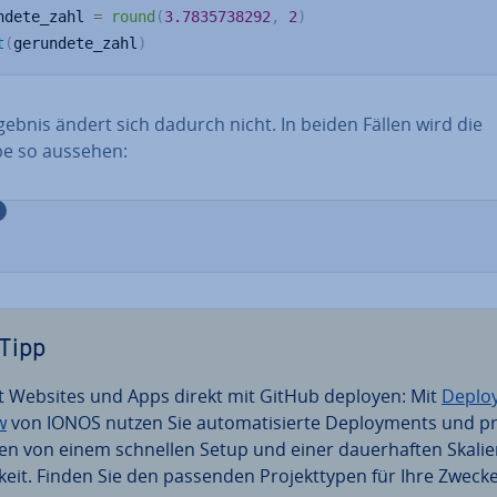
ndete_zahl 
=
round
(
3.7835738292
,
2
)
t
(
gerundete_zahl
)
ebnis ändert sich dadurch nicht. In beiden Fällen wird die
e so aussehen:
Tipp
zt Websites und Apps direkt mit GitHub deployen: Mit
Deplo
w
von IONOS nutzen Sie au­to­ma­ti­sier­te De­ploy­ments und pro
­ren von einem schnellen Setup und einer dau­er­haf­ten Ska­lie
­keit. Finden Sie den passenden Pro­jekt­ty­pen für Ihre Zwecke