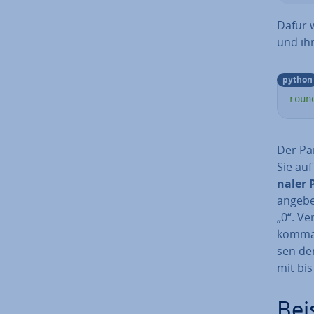
Dafür 
und ih
python
roun
Der Para
Sie auf
na­ler
angeben
„0“. Ve
kom­ma­
sen den
mit bis
Bei