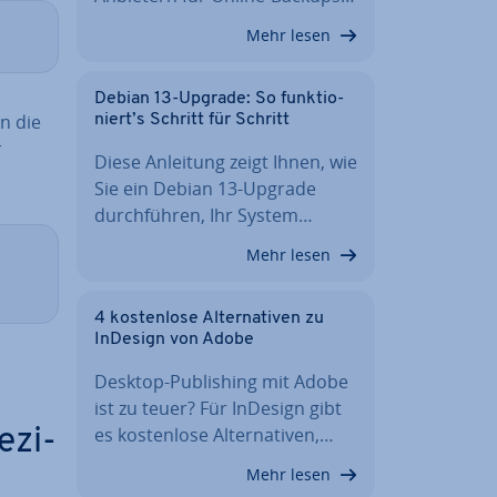
Mehr lesen
Debian 13-Upgrade: So funk­tio­
in die
niert’s Schritt für Schritt
r
Diese Anleitung zeigt Ihnen, wie
Sie ein Debian 13-Upgrade
durch­füh­ren, Ihr System…
Mehr lesen
4 kos­ten­lo­se Al­ter­na­ti­ven zu
InDesign von Adobe
Desktop-Pu­bli­shing mit Adobe
ist zu teuer? Für InDesign gibt
es kos­ten­lo­se Al­ter­na­ti­ven,…
­zi­
Mehr lesen