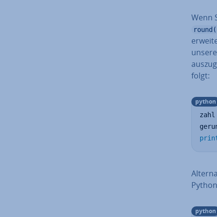
Wenn Si
round(
erweit
unsere
aus­zu­
folgt:
python
zahl
geru
prin
Al­ter­
Pytho
python