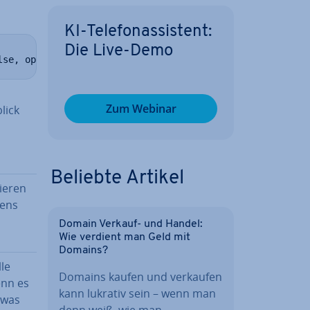
KI-Te­le­fon­as­sis­tent:
Die Live-Demo
lse, optimize = -1)
Zum Webinar
lick
Beliebte Artikel
ie­ren
tens
Domain Verkauf- und Handel:
Wie verdient man Geld mit
Domains?
­le
Domains kaufen und verkaufen
enn es
kann lukrativ sein – wenn man
 was
denn weiß, wie man