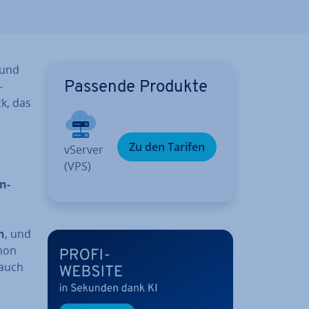
 und
-
Passende Produkte
k, das
Zu den Tarifen
vServer
(VPS)
n-
n
, und
thon
 auch