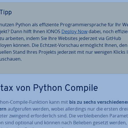
Tipp
nutzen Python als ef­fi­zi­en­te Pro­gram­mier­spra­che für Ihr W
­jekt? Dann hilft Ihnen IONOS
Deploy Now
dabei, noch ef­fi­zi­
 zu arbeiten, indem Sie Ihre Websites jederzeit via GitHub
loyen können. Die Echtzeit-Vorschau er­mög­licht Ihnen, den
uellen Stand Ihres Projekts jederzeit mit nur wenigen Klicks l
u­schau­en.
tax von Python Compile
thon-Compile-Funktion kann mit
bis zu sechs ver­schie­de­n
tern
auf­ge­ru­fen werden, wobei al­ler­dings nur die ersten drei
er zwingend er­for­der­lich sind. Die ver­blei­ben­den Parame
on sind optional und können nach Belieben gesetzt werden