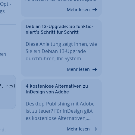
p­ti­
Mehr lesen
ngs
Debian 13-Upgrade: So funk­tio­
niert’s Schritt für Schritt
Diese Anleitung zeigt Ihnen, wie
Sie ein Debian 13-Upgrade
 ein
durch­füh­ren, Ihr System…
Mehr lesen
, res)'

4 kos­ten­lo­se Al­ter­na­ti­ven zu
InDesign von Adobe
Desktop-Pu­bli­shing mit Adobe
ist zu teuer? Für InDesign gibt
es kos­ten­lo­se Al­ter­na­ti­ven,…
Mehr lesen
rd: