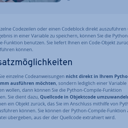
elne Code­zei­len oder einen Codeblock direkt aus­zu­füh­ren
ebnis in einer Variable zu speichern, können Sie die Python
e-Funktion benutzen. Sie liefert Ihnen ein Code-Objekt zurüc
sführen können.
satz­mög­lich­kei­ten
ie einzelne Code­an­wei­sun­gen
nicht direkt in Ihrem Pytho
amm ausführen möchten
, sondern lediglich einer Variable
en wollen, dann können Sie die Python-Compile-Funktion
en. Sie dient dazu,
Quellcode in Ob­jekt­code um­zu­wan­del
nen ein Objekt zurück, das Sie im Anschluss mithilfe von Py
usführen können. Sie können der Python-Compile-Funktion
tei übergeben, aus der der Quellcode ex­tra­hiert wird.