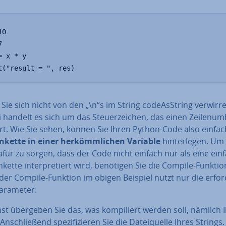
0



= x * y

t("result = ", res)
Sie sich nicht von den „\n“s im String code­As­String verwirr
 handelt es sich um das Steu­er­zei­chen, das einen Zei­len­um
rt. Wie Sie sehen, können Sie Ihren Python-Code also einfac
n­ket­te in einer her­kömm­li­chen Variable
hin­ter­le­gen. U
für zu sorgen, dass der Code nicht einfach nur als eine ein
n­ket­te in­ter­pre­tiert wird, benötigen Sie die Compile-Funkti
der Compile-Funktion im obigen Beispiel nutzt nur die er­for­d
arameter.
t übergeben Sie das, was kom­pi­liert werden soll, nämlich 
An­schlie­ßend spe­zi­fi­zie­ren Sie die Da­tei­quel­le Ihres Strings