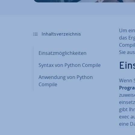
Um einz
In­halts­ver­zeich­nis
das Erg
Compil
Sie au
Ein­satz­mög­lich­kei­ten
Ein­
Syntax von Python Compile
Anwendung von Python
Wenn S
Compile
Progr
zuweis
einsetz
gibt Ih
exec a
eine Da