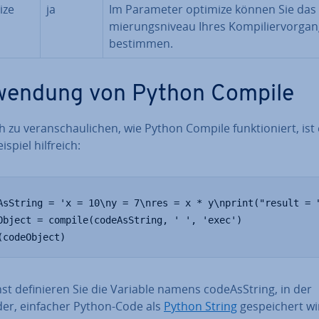
ize
ja
Im Parameter optimize können Sie das O
mie­rungs­ni­veau Ihres Kom­pi­lier­vor­ga
bestimmen.
endung von Python Compile
 zu ver­an­schau­li­chen, wie Python Compile funk­tio­niert, ist
i­spiel hilfreich:
AsString = 'x = 10\ny = 7\nres = x * y\nprint("result = "
Object = compile(codeAsString, ' ', 'exec')

(codeObject)
t de­fi­nie­ren Sie die Variable namens code­As­String, in der
der, einfacher Python-Code als
Python String
ge­spei­chert wi