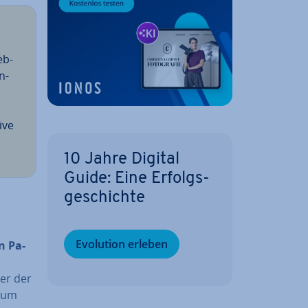
eb­
en­
ive
10 Jahre Digital
Guide: Eine Er­folgs­
ge­schich­te
Evolution erleben
en Pa­
ter der
, um