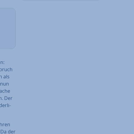
en:
­bruch
h als
m nun
fache
on. Der
er­li­
Ihren
. Da der