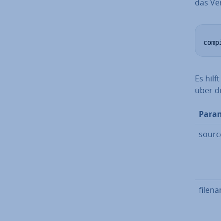
das Ver
comp
Es hilf
über di
Para
sourc
filen