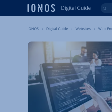
Digital Guide
Ihr
Zum Haupt­in­halt springen
IONOS
Digital Guide
Websites
Web-Ent­