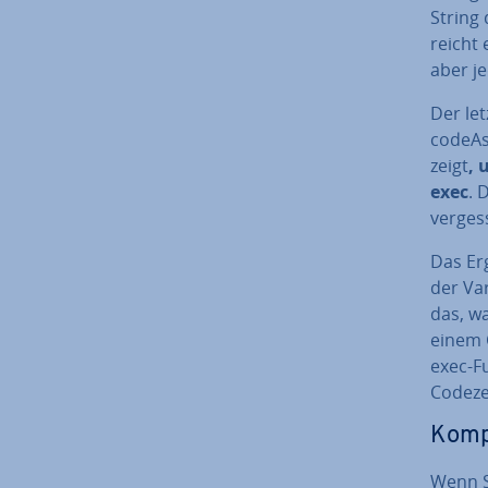
String 
reicht 
aber je
Der le
code­As
zeigt
, 
exec
. 
vergess
Das Er
der Var
das, w
einem 
exec-F
Codeze
Kom­p
Wenn Si