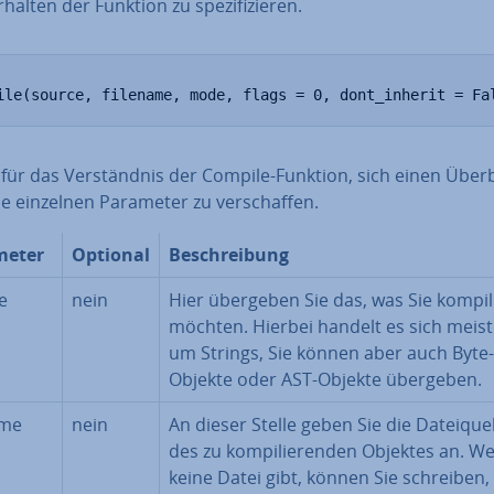
halten der Funktion zu spe­zi­fi­zie­ren.
ile(source, filename, mode, flags = 0, dont_inherit = Fa
t für das Ver­ständ­nis der Compile-Funktion, sich einen Überb
e einzelnen Parameter zu ver­schaf­fen.
meter
Optional
Be­schrei­bung
e
nein
Hier übergeben Sie das, was Sie kom­pi­l
möchten. Hierbei handelt es sich meis
um Strings, Sie können aber auch Byte-
Objekte oder AST-Objekte übergeben.
ame
nein
An dieser Stelle geben Sie die Da­tei­quel
des zu kom­pi­lie­ren­den Objektes an. W
keine Datei gibt, können Sie schreiben,