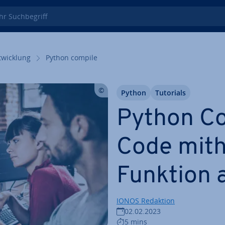
 Such­be­griff
wick­lung
Python compile
Python
Tutorials
Python Co
Code mithi
Funktion 
IONOS Redaktion
02.02.2023
5 mins