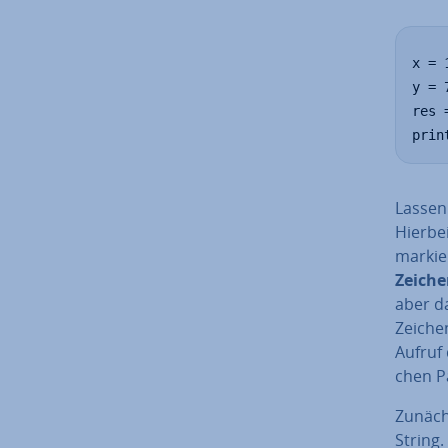
x = 1
y = 7
res 
prin
Lassen 
Hierbei
markie
Zei­che
aber da
Zei­che
Aufruf 
chen P
Zunächs
String. 