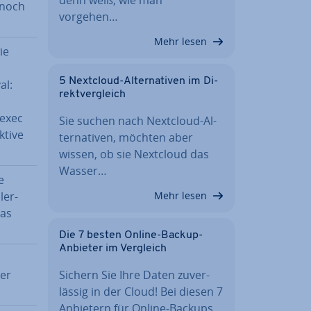
nnoch
vorgehen…
Mehr lesen
ie
5 Nextcloud-Al­ter­na­ti­ven im Di­
al:
rekt­ver­gleich
 exec
Sie suchen nach Nextcloud-Al­
­ti­ve
ter­na­ti­ven, möchten aber
wissen, ob sie Nextcloud das
Wasser…
e
ler­
Mehr lesen
das
Die 7 besten Online-Backup-
Anbieter im Vergleich
rer
Sichern Sie Ihre Daten zu­ver­
läs­sig in der Cloud! Bei diesen 7
Anbietern für Online-Backups…