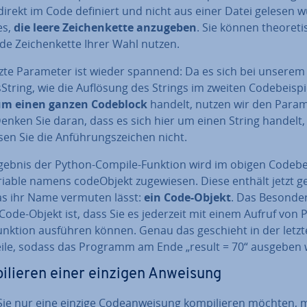
direkt im Code definiert und nicht aus einer Datei gelesen 
es,
die leere Zei­chen­ket­te anzugeben
. Sie können theo­re­ti
de Zei­chen­ket­te Ihrer Wahl nutzen.
tzte Parameter ist wieder spannend: Da es sich bei unserem 
­String, wie die Auflösung des Strings im zweiten Code­bei­spi
um einen ganzen Codeblock
handelt, nutzen wir den Para
Denken Sie daran, dass es sich hier um einen String handelt
en Sie die An­füh­rungs­zei­chen nicht.
gebnis der Python-Compile-Funktion wird im obigen Code­bei
iable namens code­Ob­jekt zu­ge­wie­sen. Diese enthält jetzt 
as ihr Name vermuten lässt:
ein Code-Objekt
. Das Besonde
Code-Objekt ist, dass Sie es jederzeit mit einem Aufruf von 
unktion ausführen können. Genau das geschieht in der letz
ile, sodass das Programm am Ende „result = 70“ ausgeben 
i­lie­ren einer einzigen Anweisung
e nur eine einzige Code­an­wei­sung kom­pi­lie­ren möchten,