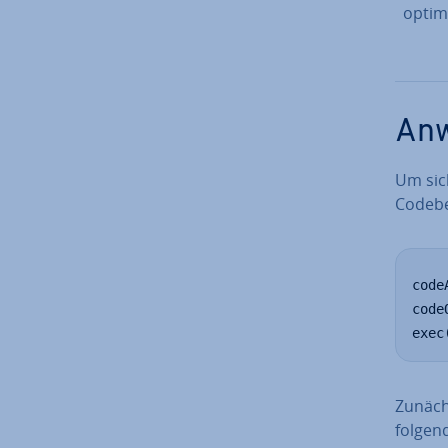
optim
Anw
Um sich
Code­be
code
code
exec
Zunächs
folgen