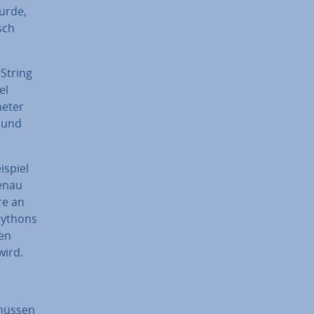
wurde,
sch
String
el
meter
, und
­spiel
genau
re an
Pythons
ten
wird.
 müssen