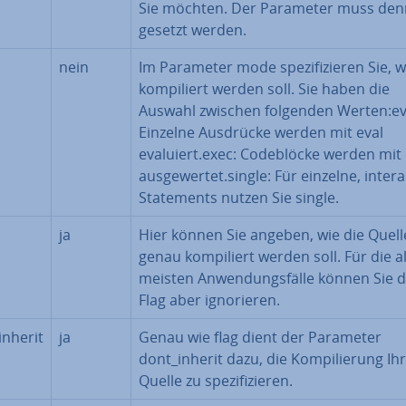
Sie möchten. Der Parameter muss de
gesetzt werden.
nein
Im Parameter mode spe­zi­fi­zie­ren Sie, w
kom­pi­liert werden soll. Sie haben die
Auswahl zwischen folgenden Werten:ev
Einzelne Ausdrücke werden mit eval
evaluiert.exec: Code­blö­cke werden mit
aus­ge­wer­tet.single: Für einzelne, in­ter­ak
State­ments nutzen Sie single.
ja
Hier können Sie angeben, wie die Quell
genau kom­pi­liert werden soll. Für die al­
meis­ten An­wen­dungs­fäl­le können Sie 
Flag aber igno­rie­ren.
inherit
ja
Genau wie flag dient der Parameter
dont_inherit dazu, die Kom­pi­lie­rung Ih
Quelle zu spe­zi­fi­zie­ren.