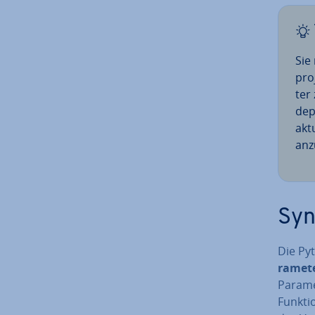
Sie 
pro
ter
dep
akt
an­z
Syn
Die Py
ra­me­
Paramet
Funkti