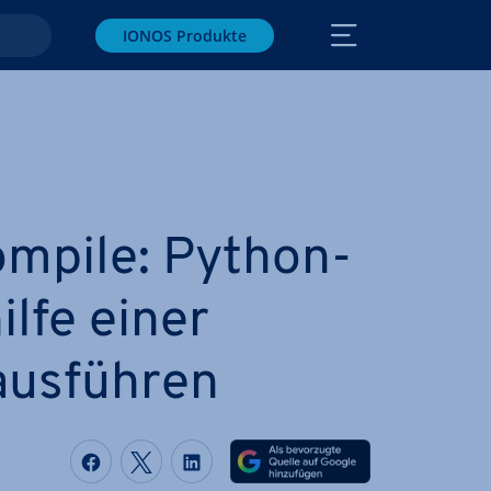
IONOS Produkte
mpile: Python-
lfe einer
ausführen
Auf Facebook teilen
Auf Twitter teilen
Auf LinkedIn teilen