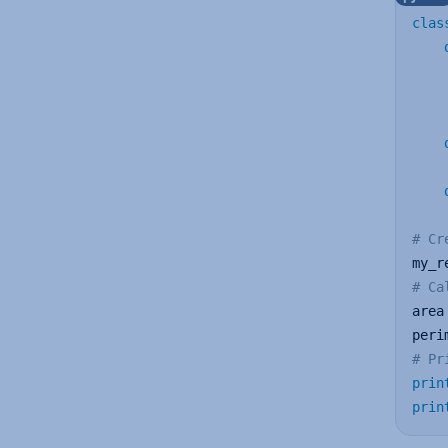
clas
    
    
# Cr
my_r
# Ca
area
peri
# Pr
prin
prin