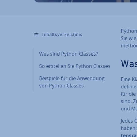
Python
In­halts­ver­zeich­nis
Sie wie
method
Was sind Python Classes?
Was
So erstellen Sie Python Classes
Beispiele für die Anwendung
Eine Kl
von Python Classes
definie
für di
sind. 
und Ma
Jedes O
haben,
tens­r