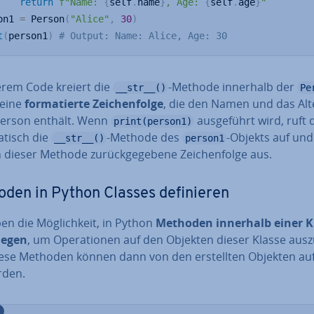
return
f"Name: 
{
self
.
name
}
, Age: 
{
self
.
age
}
"
on1 
=
 Person
(
"Alice"
,
30
)
t
(
person1
)
# Output: Name: Alice, Age: 30
erem Code kreiert die
-Methode innerhalb der
__str__()
Pe
 eine
for­ma­tier­te Zei­chen­fol­ge
, die den Namen und das Alt
Person enthält. Wenn
aus­ge­führt wird, ruft 
print(person1)
a­tisch die
-Methode des
-Objekts auf und
__str__()
person1
 dieser Methode zu­rück­ge­ge­be­ne Zei­chen­fol­ge aus.
den in Python Classes de­fi­nie­ren
en die Mög­lich­keit, in Python
Methoden innerhalb einer K
le­gen
, um Ope­ra­tio­nen auf den Objekten dieser Klasse aus­z
ese Methoden können dann von den er­stell­ten Objekten auf­
rden.