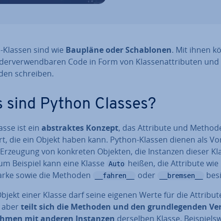
-Klassen sind wie
Baupläne oder Scha­blo­nen
. Mit ihnen 
­der­ver­wend­ba­ren Code in Form von Klas­sen­at­tri­bu­ten und 
en schreiben.
 sind Python Classes?
asse ist ein
abs­trak­tes Konzept
, das Attribute und Method
rt, die ein Objekt haben kann. Python-Klassen dienen als Vo
e Erzeugung von konkreten Objekten, die Instanzen dieser Kl
Zum Beispiel kann eine Klasse
heißen, die Attribute wie
Auto
rke sowie die Methoden
oder
besi
__fahren__
__bremsen__
bjekt einer Klasse darf seine eigenen Werte für die Attribut
 aber
teilt sich die Methoden und den grund­le­gen­den Ver
ah­men mit anderen Instanzen
derselben Klasse. Bei­spiels­w