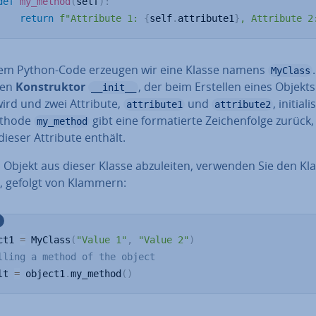
def
my_method
(
self
)
:
return
f"Attribute 1: 
{
self
.
attribute1
}
, Attribute 2
sem Python-Code erzeugen wir eine Klasse namens
MyClass
nen
Kon­struk­tor
, der beim Erstellen eines Objekts 
__init__
wird und zwei Attribute,
und
, in­itia­li
attribute1
attribute2
ethode
gibt eine for­ma­tier­te Zei­chen­fol­ge zurück,
my_method
ieser Attribute enthält.
Objekt aus dieser Klasse ab­zu­lei­ten, verwenden Sie den Kla
, gefolgt von Klammern:
ct1 
=
 MyClass
(
"Value 1"
,
"Value 2"
)
lling a method of the object
lt 
=
 object1
.
my_method
(
)