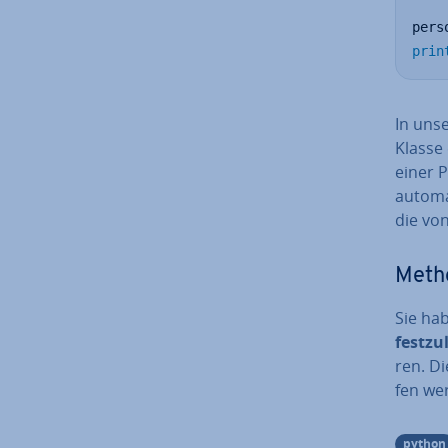
pers
prin
In uns
Klasse
einer 
au­to­m
die von
Metho
Sie hab
fest­zu­
ren. Di
fen we
python