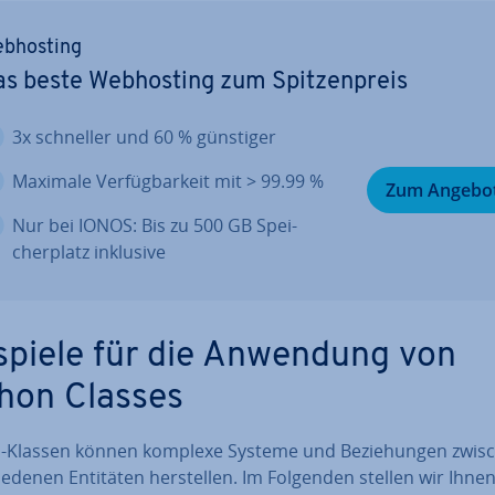
b­hos­ting
s beste Web­hos­ting zum Spit­zen­preis
3x schneller und 60 % günstiger
Maximale Ver­füg­bar­keit mit > 99.99 %
Zum Angebo
Nur bei IONOS: Bis zu 500 GB Spei­
cher­platz inklusive
spiele für die Anwendung von
hon Classes
-Klassen können komplexe Systeme und Be­zie­hun­gen zwis
ie­de­nen Entitäten her­stel­len. Im Folgenden stellen wir Ihn