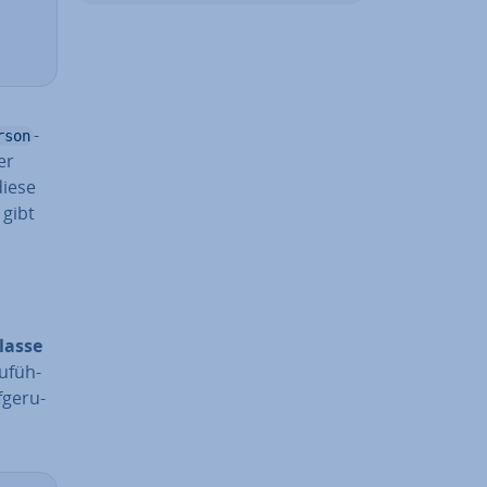
-
rson
er
diese
 gibt
lasse
u­füh­
ge­ru­