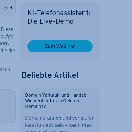
: 
{
self
.
attribute2
}
"
KI-Te­le­fon­as­sis­tent:
Die Live-Demo
. Diese
auf­ge­
­siert.
Zum Webinar
 die die
s­sen­
Beliebte Artikel
Domain Verkauf- und Handel:
Wie verdient man Geld mit
Domains?
Domains kaufen und verkaufen
kann lukrativ sein – wenn man
denn weiß, wie man