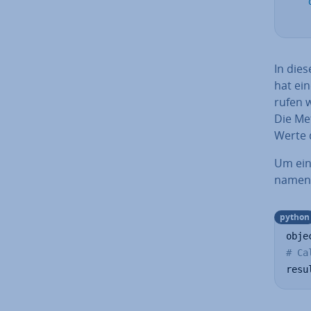
In die
hat ei
ru­fen 
Die M
Werte d
Um ein 
na­men
python
obje
# Ca
resu