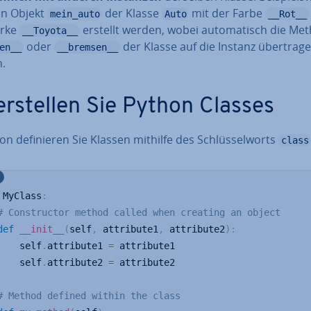
in Objekt
der Klasse
mit der Farbe
mein_auto
Auto
__Rot__
arke
erstellt werden, wobei au­to­ma­tisch die M
__Toyota__
oder
der Klasse auf die Instanz über­tra­g
en__
__bremsen__
.
erstellen Sie Python Classes
on de­fi­nie­ren Sie Klassen mithilfe des Schlüs­sel­worts
class
 MyClass
:
# Constructor method called when creating an object
def
__init__
(
self
,
 attribute1
,
 attribute2
)
:
    self
.
attribute1 
=
 attribute1

    self
.
attribute2 
=
 attribute2

# Method defined within the class