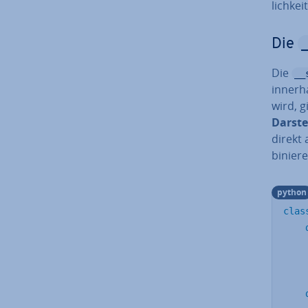
lich­ke
Die
Die
__
innerha
wird, g
Dar­st
direkt
bi­nie­r
python
clas
    
    