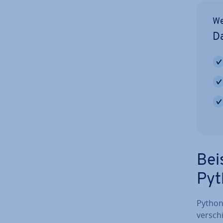
We
Da
Bei
Pyt
Python
ver­sch