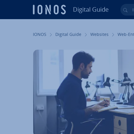
Digital Guide
Ihr
Zum Haupt­in­halt springen
IONOS
Digital Guide
Websites
Web-Ent­