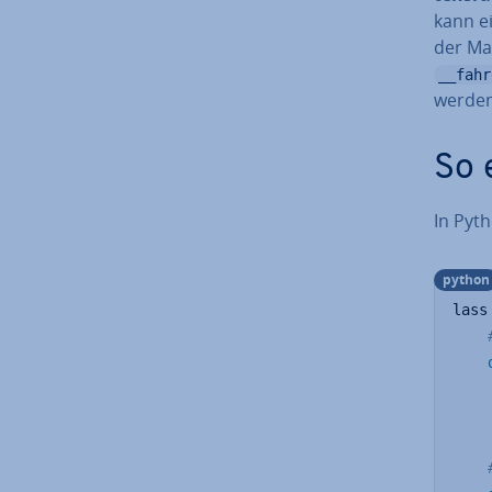
kann e
der M
__fahr
werden
So 
In Pyth
python
lass
    
    