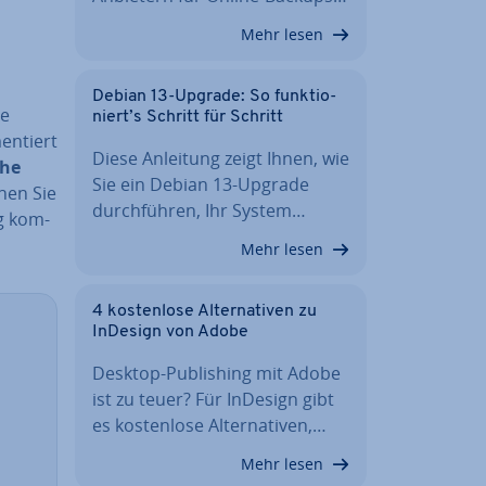
Mehr lesen
Debian 13-Upgrade: So funk­tio­
ie
niert’s Schritt für Schritt
en­tiert
Diese Anleitung zeigt Ihnen, wie
che
Sie ein Debian 13-Upgrade
nen Sie
durch­füh­ren, Ihr System…
g kom­
Mehr lesen
4 kos­ten­lo­se Al­ter­na­ti­ven zu
InDesign von Adobe
Desktop-Pu­bli­shing mit Adobe
ist zu teuer? Für InDesign gibt
es kos­ten­lo­se Al­ter­na­ti­ven,…
Mehr lesen