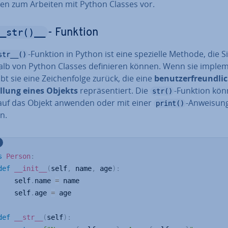
i­ten zum Arbeiten mit Python Classes vor.
__str()__
- Funktion
-Funktion in Python ist eine spezielle Methode, die S
str__()
lb von Python Classes de­fi­nie­ren können. Wenn sie im­ple­m
ibt sie eine Zei­chen­fol­ge zurück, die eine
be­nut­zer­freund­li­
el­lung eines Objekts
re­prä­sen­tiert. Die
-Funktion kön
str()
 auf das Objekt anwenden oder mit einer
-Anweisun
print()
en.
s
Person
:
def
__init__
(
self
,
 name
,
 age
)
:
    self
.
name 
=
 name

    self
.
age 
=
 age

def
__str__
(
self
)
: