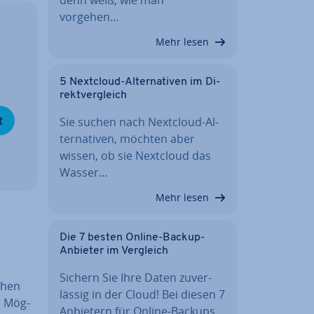
vorgehen…
Mehr lesen
5 Nextcloud-Al­ter­na­ti­ven im Di­
rekt­ver­gleich
t
Sie suchen nach Nextcloud-Al­
ter­na­ti­ven, möchten aber
wissen, ob sie Nextcloud das
Wasser…
Mehr lesen
Die 7 besten Online-Backup-
Anbieter im Vergleich
Sichern Sie Ihre Daten zu­ver­
chen
läs­sig in der Cloud! Bei diesen 7
en Mög­
Anbietern für Online-Backups…