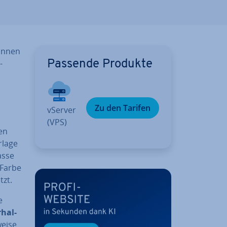
können
-
Passende Produkte
Zu den Tarifen
vServer
(VPS)
en
rlage
asse
 Farbe
tzt.
e
­hal­
ei­se