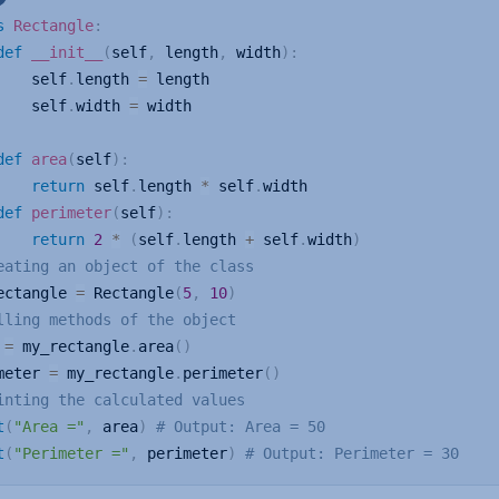
s
Rectangle
:
def
__init__
(
self
,
 length
,
 width
)
:
    self
.
length 
=
 length

    self
.
width 
=
 width

def
area
(
self
)
:
return
 self
.
length 
*
 self
.
width

def
perimeter
(
self
)
:
return
2
*
(
self
.
length 
+
 self
.
width
)
eating an object of the class
ectangle 
=
 Rectangle
(
5
,
10
)
lling methods of the object
 
=
 my_rectangle
.
area
(
)
meter 
=
 my_rectangle
.
perimeter
(
)
inting the calculated values
t
(
"Area ="
,
 area
)
# Output: Area = 50
t
(
"Perimeter ="
,
 perimeter
)
# Output: Perimeter = 30