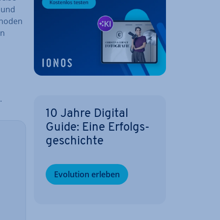
und
ethoden
en
.
10 Jahre Digital
Guide: Eine Er­folgs­
ge­schich­te
Evolution erleben