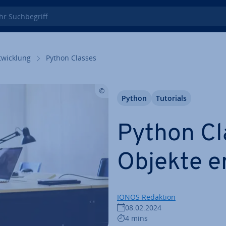
 Such­be­griff
wick­lung
Python Classes
Python
Tutorials
Python Cl
Objekte e
IONOS Redaktion
08.02.2024
4 mins