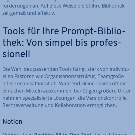
for­de­run­gen an. Auf diese Weise bleibt Ihre Bi­blio­thek
zeitgemäß und effektiv.
Tools für Ihre Prompt-Bi­blio­
thek: Von simpel bis pro­fes­
sio­nell
Die Wahl des passenden Tools hängt stark von in­di­vi­du­
el­len Faktoren wie Or­ga­ni­sa­ti­ons­struk­tur, Teamgröße
oder Tech­nik­af­fi­ni­tät ab. Während kleine Teams oft mit
einfachen Mitteln auskommen, benötigen größere Un­ter­
neh­men spe­zia­li­sier­te Lösungen, die Ver­si­ons­kon­trol­le,
Rech­te­ver­wal­tung und Kol­la­bo­ra­ti­on er­mög­li­chen.
Notion
Notion ist ein
flexibles All-in-One-Tool
, das sich her­vor­