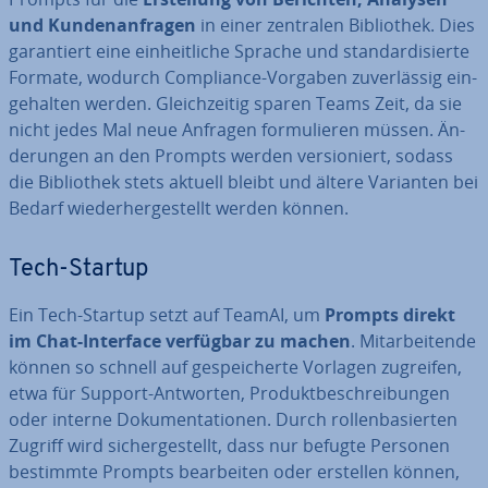
und Kun­den­an­fra­gen
in einer zentralen Bi­blio­thek. Dies
ga­ran­tiert eine ein­heit­li­che Sprache und stan­dar­di­sier­te
Formate, wodurch Com­pli­ance-Vorgaben zu­ver­läs­sig ein­
ge­hal­ten werden. Gleich­zei­tig sparen Teams Zeit, da sie
nicht jedes Mal neue Anfragen for­mu­lie­ren müssen. Än­
de­run­gen an den Prompts werden ver­sio­niert, sodass
die Bi­blio­thek stets aktuell bleibt und ältere Varianten bei
Bedarf wie­der­her­ge­stellt werden können.
Tech-Startup
Ein Tech-Startup setzt auf TeamAI, um
Prompts direkt
im Chat-Interface verfügbar zu machen
. Mit­ar­bei­ten­de
können so schnell auf ge­spei­cher­te Vorlagen zugreifen,
etwa für Support-Antworten, Pro­dukt­be­schrei­bun­gen
oder interne Do­ku­men­ta­tio­nen. Durch rol­len­ba­sier­ten
Zugriff wird si­cher­ge­stellt, dass nur befugte Personen
bestimmte Prompts be­ar­bei­ten oder erstellen können,