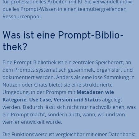
für pro­fes­sio­nel­les Arbeiten mit KI. Sie ver­wan­delt in­di­vi­
du­el­les Prompt-Wissen in einen team­über­grei­fen­den
Res­sour­cen­pool.
Was ist eine Prompt-Bi­blio­
thek?
Eine Prompt-Bi­blio­thek ist ein zentraler Spei­cher­ort, an
dem Prompts sys­te­ma­tisch gesammelt, or­ga­ni­siert und
do­ku­men­tiert werden. Anders als eine lose Sammlung in
Notizen oder Chats bietet sie eine struk­tu­rier­te
Umgebung, in der Prompts mit
Metadaten wie
Kategorie, Use Case, Version und Status
abgelegt
werden. Dadurch lässt sich nicht nur nach­voll­zie­hen, was
ein Prompt macht, sondern auch, wann, wo und von
wem er ent­wi­ckelt wurde.
Die Funk­ti­ons­wei­se ist ver­gleich­bar mit einer Datenbank: