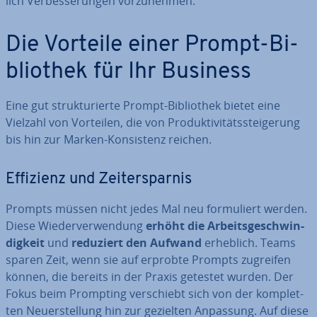
lich Ver­bes­se­run­gen vor­zu­neh­men.
Die Vorteile einer Prompt-Bi­
blio­thek für Ihr Business
Eine gut struk­tu­rier­te Prompt-Bi­blio­thek bietet eine
Vielzahl von Vorteilen, die von Pro­duk­ti­vi­täts­stei­ge­rung
bis hin zur Marken-Kon­sis­tenz reichen.
Effizienz und Zeit­er­spar­nis
Prompts müssen nicht jedes Mal neu for­mu­liert werden.
Diese Wie­der­ver­wen­dung
erhöht die Ar­beits­ge­schwin­
dig­keit
und
reduziert den Aufwand
erheblich. Teams
sparen Zeit, wenn sie auf erprobte Prompts zugreifen
können, die bereits in der Praxis getestet wurden. Der
Fokus beim Prompting ver­schiebt sich von der kom­plet­
ten Neu­erstel­lung hin zur gezielten Anpassung. Auf diese