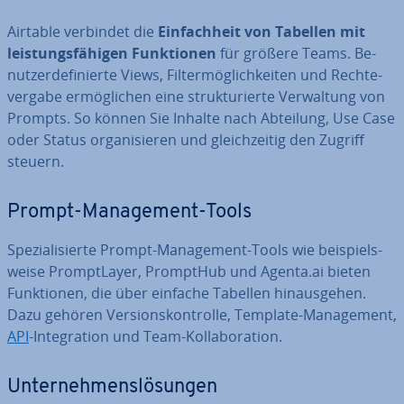
Airtable verbindet die
Ein­fach­heit von Tabellen mit
leis­tungs­fä­hi­gen Funk­tio­nen
für größere Teams. Be­
nut­zer­de­fi­nier­te Views, Fil­ter­mög­lich­kei­ten und Rech­te­
ver­ga­be er­mög­li­chen eine struk­tu­rier­te Ver­wal­tung von
Prompts. So können Sie Inhalte nach Abteilung, Use Case
oder Status or­ga­ni­sie­ren und gleich­zei­tig den Zugriff
steuern.
Prompt-Ma­nage­ment-Tools
Spe­zia­li­sier­te Prompt-Ma­nage­ment-Tools wie bei­spiels­
wei­se Prompt­Lay­er, PromptHub und Agenta.ai bieten
Funk­tio­nen, die über einfache Tabellen hin­aus­ge­hen.
Dazu gehören Ver­si­ons­kon­trol­le, Template-Ma­nage­ment,
API
-In­te­gra­ti­on und Team-Kol­la­bo­ra­ti­on.
Un­ter­neh­mens­lö­sun­gen