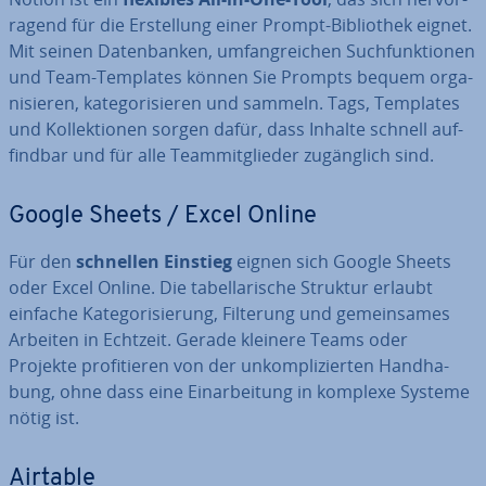
ra­gend für die Er­stel­lung einer Prompt-Bi­blio­thek eignet.
Mit seinen Da­ten­ban­ken, um­fang­rei­chen Such­funk­tio­nen
und Team-Templates können Sie Prompts bequem or­ga­
ni­sie­ren, ka­te­go­ri­sie­ren und sammeln. Tags, Templates
und Kol­lek­tio­nen sorgen dafür, dass Inhalte schnell auf­
find­bar und für alle Team­mit­glie­der zu­gäng­lich sind.
Google Sheets / Excel Online
Für den
schnellen Einstieg
eignen sich Google Sheets
oder Excel Online. Die ta­bel­la­ri­sche Struktur erlaubt
einfache Ka­te­go­ri­sie­rung, Filterung und ge­mein­sa­mes
Arbeiten in Echtzeit. Gerade kleinere Teams oder
Projekte pro­fi­tie­ren von der un­kom­pli­zier­ten Hand­ha­
bung, ohne dass eine Ein­ar­bei­tung in komplexe Systeme
nötig ist.
Airtable