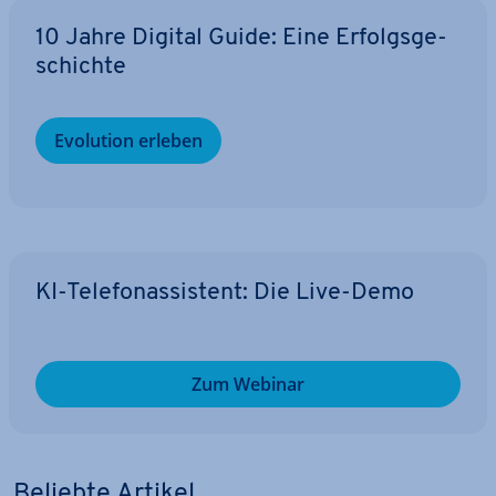
10 Jahre Digital Guide: Eine Er­folgs­ge­
schich­te
Evolution erleben
KI-Te­le­fon­as­sis­tent: Die Live-Demo
Zum Webinar
Beliebte Artikel