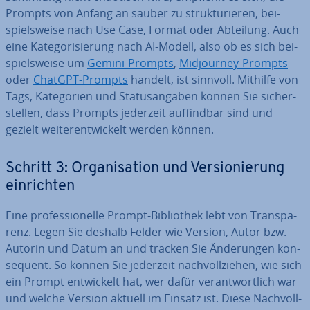
Prompts von Anfang an sauber zu struk­tu­rie­ren, bei­
spiels­wei­se nach Use Case, Format oder Abteilung. Auch
eine Ka­te­go­ri­sie­rung nach AI-Modell, also ob es sich bei­
spiels­wei­se um
Gemini-Prompts
,
Mid­jour­ney-Prompts
oder
ChatGPT-Prompts
handelt, ist sinnvoll. Mithilfe von
Tags, Ka­te­go­rien und Sta­tus­an­ga­ben können Sie si­cher­
stel­len, dass Prompts jederzeit auf­find­bar sind und
gezielt wei­ter­ent­wi­ckelt werden können.
Schritt 3: Or­ga­ni­sa­ti­on und Ver­sio­nie­rung
ein­rich­ten
Eine pro­fes­sio­nel­le Prompt-Bi­blio­thek lebt von Trans­pa­
renz. Legen Sie deshalb Felder wie Version, Autor bzw.
Autorin und Datum an und tracken Sie Än­de­run­gen kon­
se­quent. So können Sie jederzeit nach­voll­zie­hen, wie sich
ein Prompt ent­wi­ckelt hat, wer dafür ver­ant­wort­lich war
und welche Version aktuell im Einsatz ist. Diese Nach­voll­