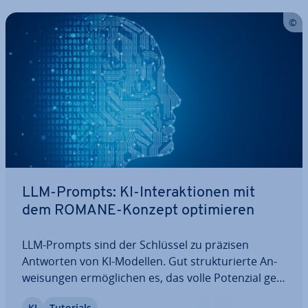
LLM-Prompts: KI-In­ter­ak­tio­nen mit
dem ROMANE-Konzept op­ti­mie­ren
LLM-Prompts sind der Schlüssel zu präzisen
Antworten von KI-Modellen. Gut struk­tu­rier­te An­
wei­sun­gen er­mög­li­chen es, das volle Potenzial ge­
ne­ra­ti­ver KI aus­zu­schöp­fen. In diesem Artikel
KI
Tutorials