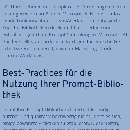
Für Un­ter­neh­men mit komplexen An­for­de­run­gen bieten
Lösungen wie TeamAI oder Microsoft AI Builder um­fas­
sen­de Funk­tio­na­li­tä­ten. TeamAI erlaubt rol­len­ba­sier­te
Zugriffe, Bi­blio­the­ken direkt im Chat-Interface und
enthält vor­ge­fer­tig­te Prompt-Samm­lun­gen. Mi­cro­softs AI
Builder stellt stan­dar­di­sier­te Vorlagen für typische Ge­
schäfts­sze­na­ri­en bereit, etwa für Marketing, IT oder
interne Workflows.
Best-Practices für die
Nutzung Ihrer Prompt-Bi­blio­
thek
Damit Ihre Prompt-Bi­blio­thek dauerhaft lebendig,
nutzbar und qua­li­ta­tiv hoch­wer­tig bleibt, lohnt es sich,
einige bewährte Praktiken zu eta­blie­ren. Diese helfen,