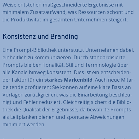
Weise entstehen maß­ge­schnei­der­te Er­geb­nis­se mit
minimalem Zu­satz­auf­wand, was Res­sour­cen schont und
die Pro­duk­ti­vi­tät im gesamten Un­ter­neh­men steigert.
Kon­sis­tenz und Branding
Eine Prompt-Bi­blio­thek un­ter­stützt Un­ter­neh­men dabei,
ein­heit­lich zu kom­mu­ni­zie­ren. Durch stan­dar­di­sier­te
Prompts bleiben Tonalität, Stil und Ter­mi­no­lo­gie über
alle Kanäle hinweg kon­sis­tent. Dies ist ein ent­schei­den­
der Faktor für ein
starkes Mar­ken­bild
. Auch neue Mit­ar­
bei­ten­de pro­fi­tie­ren: Sie können auf eine klare Basis an
Vorlagen zu­rück­grei­fen, was die Ein­ar­bei­tung be­schleu­
nigt und Fehler reduziert. Gleich­zei­tig sichert die Bi­blio­
thek die Qualität der Er­geb­nis­se, da bewährte Prompts
als Leit­plan­ken dienen und spontane Ab­wei­chun­gen
minimiert werden.