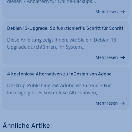
diesen 7 Anbietern für Online-Backups…
Mehr lesen
Debian 13-Upgrade: So funk­tio­niert’s Schritt für Schritt
Diese Anleitung zeigt Ihnen, wie Sie ein Debian 13-
Upgrade durch­füh­ren, Ihr System…
Mehr lesen
4 kos­ten­lo­se Al­ter­na­ti­ven zu InDesign von Adobe
Desktop-Pu­bli­shing mit Adobe ist zu teuer? Für
InDesign gibt es kos­ten­lo­se Al­ter­na­ti­ven,…
Mehr lesen
Ähnliche Artikel