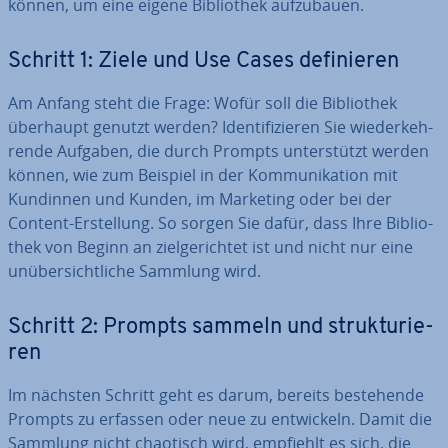
können, um eine eigene Bi­blio­thek auf­zu­bau­en.
Schritt 1: Ziele und Use Cases de­fi­nie­ren
Am Anfang steht die Frage: Wofür soll die Bi­blio­thek
überhaupt genutzt werden? Iden­ti­fi­zie­ren Sie wie­der­keh­
ren­de Aufgaben, die durch Prompts un­ter­stützt werden
können, wie zum Beispiel in der Kom­mu­ni­ka­ti­on mit
Kundinnen und Kunden, im Marketing oder bei der
Content-Er­stel­lung. So sorgen Sie dafür, dass Ihre Bi­blio­
thek von Beginn an ziel­ge­rich­tet ist und nicht nur eine
un­über­sicht­li­che Sammlung wird.
Schritt 2: Prompts sammeln und struk­tu­rie­
ren
Im nächsten Schritt geht es darum, bereits be­stehen­de
Prompts zu erfassen oder neue zu ent­wi­ckeln. Damit die
Sammlung nicht chaotisch wird, empfiehlt es sich, die