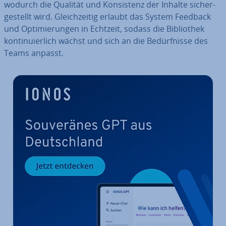
wodurch die Qualität und Kon­sis­tenz der Inhalte si­cher­
ge­stellt wird. Gleich­zei­tig erlaubt das System Feedback
und Op­ti­mie­run­gen in Echtzeit, sodass die Bi­blio­thek
kon­ti­nu­ier­lich wächst und sich an die Be­dürf­nis­se des
Teams anpasst.