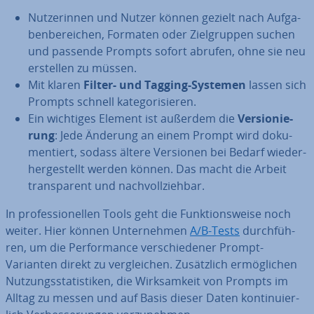
Nut­ze­rin­nen und Nutzer können gezielt nach Auf­ga­
ben­be­rei­chen, Formaten oder Ziel­grup­pen suchen
und passende Prompts sofort abrufen, ohne sie neu
erstellen zu müssen.
Mit klaren
Filter- und Tagging-Systemen
lassen sich
Prompts schnell ka­te­go­ri­sie­ren.
Ein wichtiges Element ist außerdem die
Ver­sio­nie­
rung
: Jede Änderung an einem Prompt wird do­ku­
men­tiert, sodass ältere Versionen bei Bedarf wie­der­
her­ge­stellt werden können. Das macht die Arbeit
trans­pa­rent und nach­voll­zieh­bar.
In pro­fes­sio­nel­len Tools geht die Funk­ti­ons­wei­se noch
weiter. Hier können Un­ter­neh­men
A/B-Tests
durch­füh­
ren, um die Per­for­mance ver­schie­de­ner Prompt-
Varianten direkt zu ver­glei­chen. Zu­sätz­lich er­mög­li­chen
Nut­zungs­sta­tis­ti­ken, die Wirk­sam­keit von Prompts im
Alltag zu messen und auf Basis dieser Daten kon­ti­nu­ier­