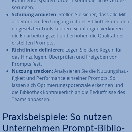
Kom­men­tar­spal­ten fördern kon­ti­nu­ier­li­che Ver­bes­
se­run­gen.
Schulung anbieten
: Stellen Sie sicher, dass alle Mit­
ar­bei­ten­den den Umgang mit der Bi­blio­thek und den
ein­ge­setz­ten Tools kennen. Schu­lun­gen verkürzen
die Ein­ar­bei­tungs­zeit und erhöhen die Qualität der
er­stell­ten Prompts.
Richt­li­ni­en de­fi­nie­ren
: Legen Sie klare Regeln für
das Hin­zu­fü­gen, Über­prü­fen und Freigeben von
Prompts fest.
Nutzung tracken
: Ana­ly­sie­ren Sie die Nut­zungs­häu­
fig­keit und Per­for­mance einzelner Prompts. So
lassen sich Op­ti­mie­rungs­po­ten­zia­le erkennen und
die Bi­blio­thek kon­ti­nu­ier­lich an die Be­dürf­nis­se des
Teams anpassen.
Pra­xis­bei­spie­le: So nutzen
Un­ter­neh­men Prompt-Bi­blio­