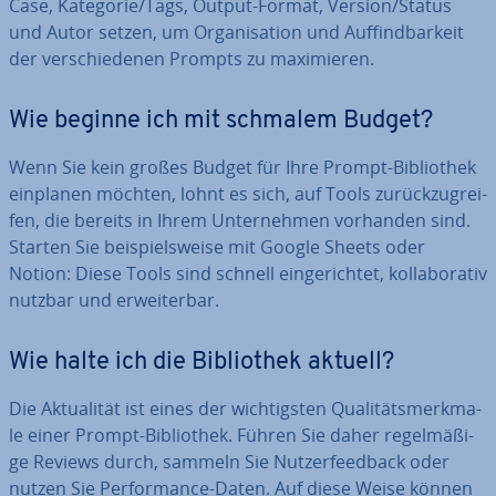
Case, Kategorie/Tags, Output-Format, Version/Status
und Autor setzen, um Or­ga­ni­sa­ti­on und Auf­find­bar­keit
der ver­schie­de­nen Prompts zu ma­xi­mie­ren.
Wie beginne ich mit schmalem Budget?
Wenn Sie kein großes Budget für Ihre Prompt-Bi­blio­thek
einplanen möchten, lohnt es sich, auf Tools zu­rück­zu­grei­
fen, die bereits in Ihrem Un­ter­neh­men vorhanden sind.
Starten Sie bei­spiels­wei­se mit Google Sheets oder
Notion: Diese Tools sind schnell ein­ge­rich­tet, kol­la­bo­ra­tiv
nutzbar und er­wei­ter­bar.
Wie halte ich die Bi­blio­thek aktuell?
Die Ak­tua­li­tät ist eines der wich­tigs­ten Qua­li­täts­merk­ma­
le einer Prompt-Bi­blio­thek. Führen Sie daher re­gel­mä­ßi­
ge Reviews durch, sammeln Sie Nut­zer­feed­back oder
nutzen Sie Per­for­mance-Daten. Auf diese Weise können