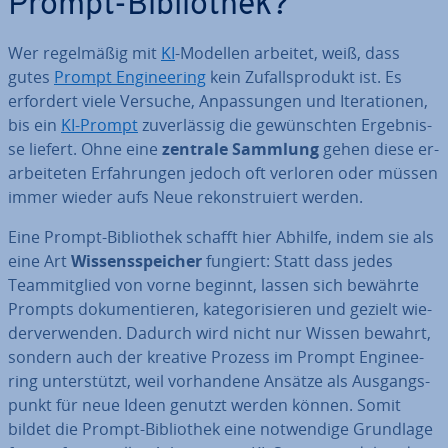
Prompt-Bi­blio­thek?
Wer re­gel­mä­ßig mit
KI
-Modellen arbeitet, weiß, dass
gutes
Prompt En­gi­nee­ring
kein Zu­falls­pro­dukt ist. Es
erfordert viele Versuche, An­pas­sun­gen und Ite­ra­tio­nen,
bis ein
KI-Prompt
zu­ver­läs­sig die ge­wünsch­ten Er­geb­nis­
se liefert. Ohne eine
zentrale Sammlung
gehen diese er­
ar­bei­te­ten Er­fah­run­gen jedoch oft verloren oder müssen
immer wieder aufs Neue re­kon­stru­iert werden.
Eine Prompt-Bi­blio­thek schafft hier Abhilfe, indem sie als
eine Art
Wis­sens­spei­cher
fungiert: Statt dass jedes
Team­mit­glied von vorne beginnt, lassen sich bewährte
Prompts do­ku­men­tie­ren, ka­te­go­ri­sie­ren und gezielt wie­
der­ver­wen­den. Dadurch wird nicht nur Wissen bewahrt,
sondern auch der kreative Prozess im Prompt En­gi­nee­
ring un­ter­stützt, weil vor­han­de­ne Ansätze als Aus­gangs­
punkt für neue Ideen genutzt werden können. Somit
bildet die Prompt-Bi­blio­thek eine not­wen­di­ge Grundlage