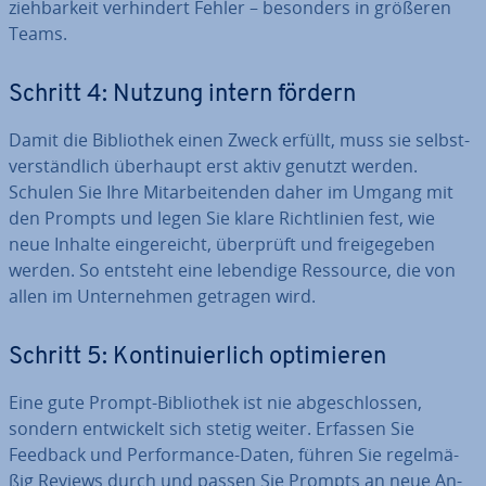
zieh­bar­keit ver­hin­dert Fehler – besonders in größeren
Teams.
Schritt 4: Nutzung intern fördern
Damit die Bi­blio­thek einen Zweck erfüllt, muss sie selbst­
ver­ständ­lich überhaupt erst aktiv genutzt werden.
Schulen Sie Ihre Mit­ar­bei­ten­den daher im Umgang mit
den Prompts und legen Sie klare Richt­li­ni­en fest, wie
neue Inhalte ein­ge­reicht, überprüft und frei­ge­ge­ben
werden. So entsteht eine lebendige Ressource, die von
allen im Un­ter­neh­men getragen wird.
Schritt 5: Kon­ti­nu­ier­lich op­ti­mie­ren
Eine gute Prompt-Bi­blio­thek ist nie ab­ge­schlos­sen,
sondern ent­wi­ckelt sich stetig weiter. Erfassen Sie
Feedback und Per­for­mance-Daten, führen Sie re­gel­mä­
ßig Reviews durch und passen Sie Prompts an neue An­