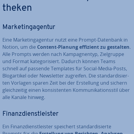
the­ken
Mar­ke­ting­agen­tur
Eine Mar­ke­ting­agen­tur nutzt eine Prompt-Datenbank in
Notion, um die
Content-Planung effizient zu gestalten
.
Alle Prompts werden nach Kam­pagn­en­typ, Ziel­grup­pe
und Format ka­te­go­ri­siert. Dadurch können Teams
schnell auf passende Templates für Social-Media-Posts,
Blog­ar­ti­kel oder News­let­ter zugreifen. Die stan­dar­di­sier­
ten Vorlagen sparen Zeit bei der Er­stel­lung und sichern
gleich­zei­tig einen kon­sis­ten­ten Kom­mu­ni­ka­ti­ons­stil über
alle Kanäle hinweg.
Fi­nanz­dienst­leis­ter
Ein Fi­nanz­dienst­leis­ter speichert stan­dar­di­sier­te
Prompts für die
Er­stel­lung von Berichten, Analysen