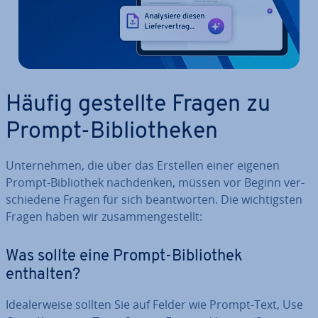
Häufig gestellte Fragen zu
Prompt-Bi­blio­the­ken
Un­ter­neh­men, die über das Erstellen einer eigenen
Prompt-Bi­blio­thek nach­den­ken, müssen vor Beginn ver­
schie­de­ne Fragen für sich be­ant­wor­ten. Die wich­tigs­ten
Fragen haben wir zu­sam­men­ge­stellt:
Was sollte eine Prompt-Bi­blio­thek
enthalten?
Idea­ler­wei­se sollten Sie auf Felder wie Prompt-Text, Use