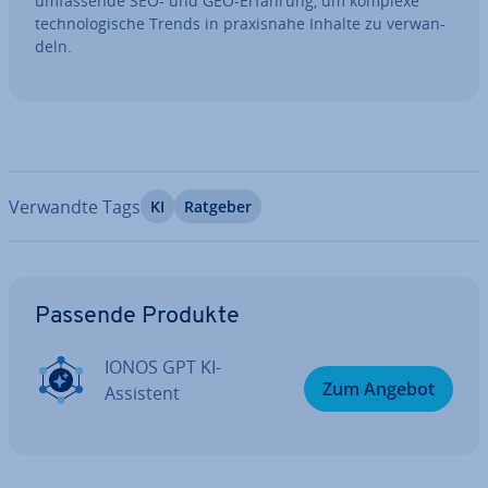
um­fas­sen­de SEO- und GEO-Erfahrung, um komplexe
tech­no­lo­gi­sche Trends in pra­xis­na­he Inhalte zu ver­wan­
deln.
Verwandte Tags
KI
Ratgeber
Zum Hauptmenü
Passende Produkte
IONOS GPT KI-
Zum Angebot
Assistent