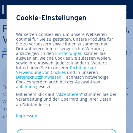
Digital Guide
Cookie-Einstellungen
Zum Haupt­in­halt springen
Prompt-Bi­blio­thek: Erklärung,
Wir setzen Cookies ein, um unsere Webseiten
Vorteile und Best Practices
optimal für Sie zu gestalten, unsere Produkte für
Sie zu verbessern sowie Ihnen zusammen mit
Drittanbietern interessengerechte Werbung
IONOS Redaktion
Auf Facebo
Auf Tw
A
anzuzeigen. In den
Einstellungen
können Sie
11.09.2025
auswählen, welche Cookies Sie zulassen wollen,
sowie Ihre Auswahl jederzeit ändern. Weitere
Infos finden Sie in unserer
Richtlinie zur
Verwendung von Cookies
und in unseren
In­halts­ver­zeich­nis
Datenschutzhinweisen
. Technisch notwendige
Cookies werden auch bei der Auswahl von
ablehnen
gesetzt.
Eine Prompt-Bi­blio­thek ist eine struk­tu­rier­te, zentrale Zu­
sam­men­stel­lung vor­de­fi­nier­ter KI-Prompts, die einfache
Mit einem Klick auf "
Akzeptieren
" stimmen Sie der
Verarbeitung und der Übermittlung Ihrer Daten
Wie­der­ver­wen­dung, Or­ga­ni­sa­ti­on und Op­ti­mie­rung er­
an Drittländer zu.
mög­licht. Sie dient als zu­ver­läs­si­ge Wis­sens­ba­sis für ef­fi­
zi­en­tes und kon­sis­ten­tes Arbeiten mit ge­ne­ra­ti­ver KI.
Impressum