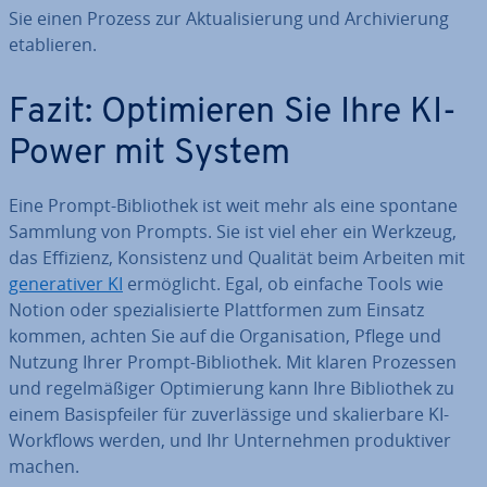
Sie einen Prozess zur Ak­tua­li­sie­rung und Ar­chi­vie­rung
eta­blie­ren.
Fazit: Op­ti­mie­ren Sie Ihre KI-
Power mit System
Eine Prompt-Bi­blio­thek ist weit mehr als eine spontane
Sammlung von Prompts. Sie ist viel eher ein Werkzeug,
das Effizienz, Kon­sis­tenz und Qualität beim Arbeiten mit
ge­ne­ra­ti­ver KI
er­mög­licht. Egal, ob einfache Tools wie
Notion oder spe­zia­li­sier­te Platt­for­men zum Einsatz
kommen, achten Sie auf die Or­ga­ni­sa­ti­on, Pflege und
Nutzung Ihrer Prompt-Bi­blio­thek. Mit klaren Prozessen
und re­gel­mä­ßi­ger Op­ti­mie­rung kann Ihre Bi­blio­thek zu
einem Ba­sis­pfei­ler für zu­ver­läs­si­ge und ska­lier­ba­re KI-
Workflows werden, und Ihr Un­ter­neh­men pro­duk­ti­ver
machen.