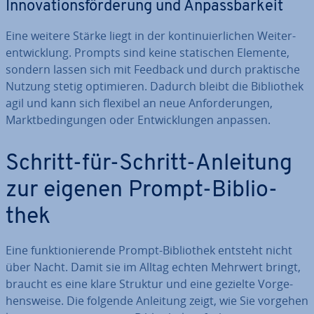
In­no­va­ti­ons­för­de­rung und An­pass­bar­keit
Eine weitere Stärke liegt in der kon­ti­nu­ier­li­chen Wei­ter­
ent­wick­lung. Prompts sind keine sta­ti­schen Elemente,
sondern lassen sich mit Feedback und durch prak­ti­sche
Nutzung stetig op­ti­mie­ren. Dadurch bleibt die Bi­blio­thek
agil und kann sich flexibel an neue An­for­de­run­gen,
Markt­be­din­gun­gen oder Ent­wick­lun­gen anpassen.
Schritt-für-Schritt-Anleitung
zur eigenen Prompt-Bi­blio­
thek
Eine funk­tio­nie­ren­de Prompt-Bi­blio­thek entsteht nicht
über Nacht. Damit sie im Alltag echten Mehrwert bringt,
braucht es eine klare Struktur und eine gezielte Vor­ge­
hens­wei­se. Die folgende Anleitung zeigt, wie Sie vorgehen