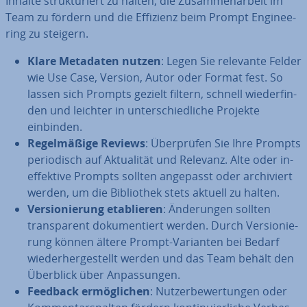
Inhalte struk­tu­riert zu halten, die Zu­sam­men­ar­beit im
Team zu fördern und die Effizienz beim Prompt En­gi­nee­
ring zu steigern.
Klare Metadaten nutzen
: Legen Sie relevante Felder
wie Use Case, Version, Autor oder Format fest. So
lassen sich Prompts gezielt filtern, schnell wie­der­fin­
den und leichter in un­ter­schied­li­che Projekte
einbinden.
Re­gel­mä­ßi­ge Reviews
: Über­prü­fen Sie Ihre Prompts
pe­ri­odisch auf Ak­tua­li­tät und Relevanz. Alte oder in­
ef­fek­ti­ve Prompts sollten angepasst oder ar­chi­viert
werden, um die Bi­blio­thek stets aktuell zu halten.
Ver­sio­nie­rung eta­blie­ren
: Än­de­run­gen sollten
trans­pa­rent do­ku­men­tiert werden. Durch Ver­sio­nie­
rung können ältere Prompt-Varianten bei Bedarf
wie­der­her­ge­stellt werden und das Team behält den
Überblick über An­pas­sun­gen.
Feedback er­mög­li­chen
: Nut­zer­be­wer­tun­gen oder