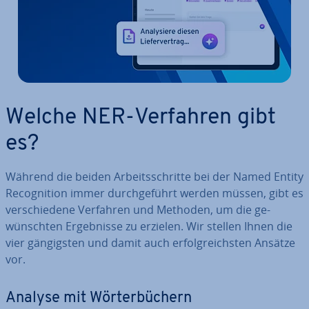
Welche NER-Verfahren gibt
es?
Während die beiden Ar­beits­schrit­te bei der Named Entity
Re­co­gni­ti­on immer durch­ge­führt werden müssen, gibt es
ver­schie­de­ne Verfahren und Methoden, um die ge­
wünsch­ten Er­geb­nis­se zu erzielen. Wir stellen Ihnen die
vier gän­gigs­ten und damit auch er­folg­reichs­ten Ansätze
vor.
Analyse mit Wör­ter­bü­chern