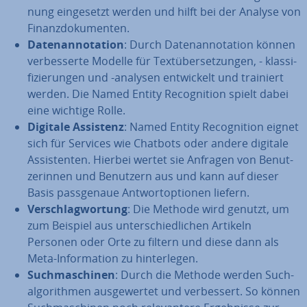
nung ein­ge­setzt werden und hilft bei der Analyse von
Fi­nanz­do­ku­men­ten.
Da­ten­an­no­ta­ti­on
: Durch Da­ten­an­no­ta­ti­on können
ver­bes­ser­te Modelle für Text­über­set­zun­gen, - klas­si­
fi­zie­run­gen und -analysen ent­wi­ckelt und trainiert
werden. Die Named Entity Re­co­gni­ti­on spielt dabei
eine wichtige Rolle.
Digitale Assistenz
: Named Entity Re­co­gni­ti­on eignet
sich für Services wie Chatbots oder andere digitale
As­sis­ten­ten. Hierbei wertet sie Anfragen von Be­nut­
ze­rin­nen und Benutzern aus und kann auf dieser
Basis pass­ge­naue Ant­wort­op­tio­nen liefern.
Ver­schlag­wor­tung
: Die Methode wird genutzt, um
zum Beispiel aus un­ter­schied­li­chen Artikeln
Personen oder Orte zu filtern und diese dann als
Meta-In­for­ma­ti­on zu hin­ter­le­gen.
Such­ma­schi­nen
: Durch die Methode werden Such­
al­go­rith­men aus­ge­wer­tet und ver­bes­sert. So können