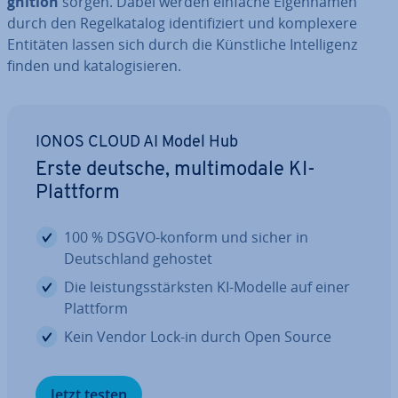
gni­ti­on
sorgen. Dabei werden einfache Ei­gen­na­men
durch den Re­gel­ka­ta­log iden­ti­fi­ziert und kom­ple­xe­re
Entitäten lassen sich durch die Künst­li­che In­tel­li­genz
finden und ka­ta­lo­gi­sie­ren.
IONOS CLOUD AI Model Hub
Erste deutsche, mul­ti­mo­da­le KI-
Plattform
100 % DSGVO-konform und sicher in
Deutsch­land gehostet
Die leis­tungs­stärks­ten KI-Modelle auf einer
Plattform
Kein Vendor Lock-in durch Open Source
Jetzt testen