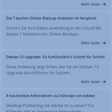
Mehr lesen
Die 7 besten Online-Backup-Anbieter im Vergleich
Sichern Sie Ihre Daten zu­ver­läs­sig in der Cloud! Bei
diesen 7 Anbietern für Online-Backups…
Mehr lesen
Debian 13-Upgrade: So funk­tio­niert’s Schritt für Schritt
Diese Anleitung zeigt Ihnen, wie Sie ein Debian 13-
Upgrade durch­füh­ren, Ihr System…
Mehr lesen
4 kos­ten­lo­se Al­ter­na­ti­ven zu InDesign von Adobe
Desktop-Pu­bli­shing mit Adobe ist zu teuer? Für
InDesign gibt es kos­ten­lo­se Al­ter­na­ti­ven,…