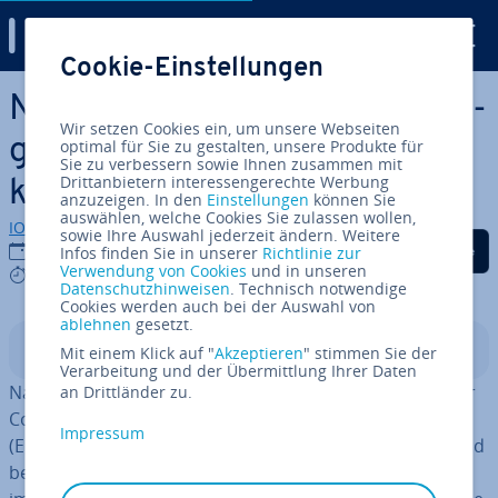
Digital Guide
Cookie-Einstellungen
Zum Haupt­in­halt springen
Named Entity Re­co­gni­ti­on: Ei­
Wir setzen Cookies ein, um unsere Webseiten
gen­na­men iden­ti­fi­zie­ren und
optimal für Sie zu gestalten, unsere Produkte für
Sie zu verbessern sowie Ihnen zusammen mit
Drittanbietern interessengerechte Werbung
ka­ta­lo­gi­sie­ren
anzuzeigen. In den
Einstellungen
können Sie
auswählen, welche Cookies Sie zulassen wollen,
IONOS Redaktion
sowie Ihre Auswahl jederzeit ändern. Weitere
Auf Facebook teilen
Auf Twitter teilen
Auf LinkedIn tei
18.09.2024
Infos finden Sie in unserer
Richtlinie zur
Verwendung von Cookies
und in unseren
6 mins
Datenschutzhinweisen
. Technisch notwendige
Cookies werden auch bei der Auswahl von
ablehnen
gesetzt.
In­halts­ver­zeich­nis
Mit einem Klick auf "
Akzeptieren
" stimmen Sie der
Verarbeitung und der Übermittlung Ihrer Daten
Named Entity Re­co­gni­ti­on (NER) ist eine Teil­dis­zi­plin der
an Drittländer zu.
Com­pu­ter­lin­gu­is­tik, die dazu dient, benannte Entitäten
Impressum
(Ei­gen­na­men) in einem Text zu iden­ti­fi­zie­ren und anhand
be­stimm­ter Parameter zu ka­ta­lo­gi­sie­ren. Ins­be­son­de­re