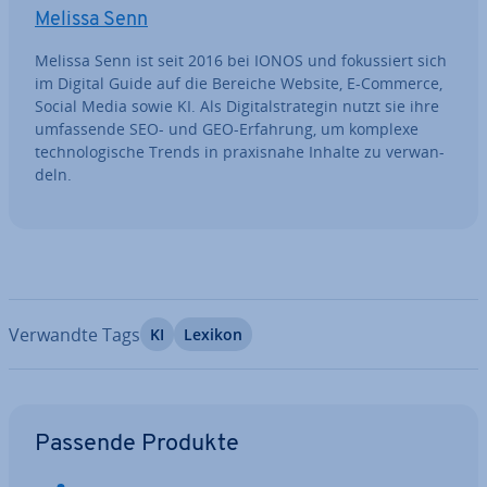
Melissa Senn
Melissa Senn ist seit 2016 bei IONOS und fo­kus­siert sich
im Digital Guide auf die Bereiche Website, E-Commerce,
Social Media sowie KI. Als Di­gi­tal­stra­te­gin nutzt sie ihre
um­fas­sen­de SEO- und GEO-Erfahrung, um komplexe
tech­no­lo­gi­sche Trends in pra­xis­na­he Inhalte zu ver­wan­
deln.
Verwandte Tags
KI
Lexikon
Zum Hauptmenü
Passende Produkte