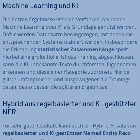
Machine Learning und KI
Die besten Er­geb­nis­se erzielen Verfahren, bei denen
Machine Learning oder KI als Grundlage genutzt werden.
Dafür werden Da­ten­sät­ze her­an­ge­zo­gen, mit denen die
ent­spre­chen­den Systeme trainiert werden. Ins­be­son­de­re
die Erkennung
sta­tis­ti­scher Zu­sam­men­hän­ge
spielt
hierbei eine große Rolle. Ist das Training ab­ge­schlos­sen,
kann die KI un­be­kann­te Texte durch­fors­ten, Ei­gen­na­men
erkennen und diese einer Kategorie zuordnen. Hierbei
gilt: Je um­fang­rei­cher und aus­ge­wo­ge­ner die Trai­nings­
da­ten, desto besser die späteren Er­geb­nis­se.
Hybrid aus re­gel­ba­sier­ter und KI-ge­stütz­ter
NER
Für sehr gute Resultate kann auch ein Hybrid-Ansatz von
re­gel­ba­sier­ter und KI-ge­stütz­ter Named Entity Re­co­