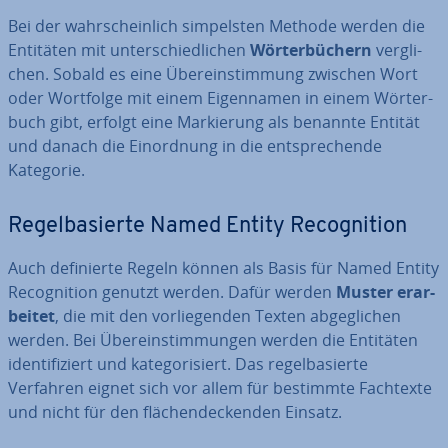
Bei der wahr­schein­lich sim­pels­ten Methode werden die
Entitäten mit un­ter­schied­li­chen
Wör­ter­bü­chern
ver­gli­
chen. Sobald es eine Über­ein­stim­mung zwischen Wort
oder Wortfolge mit einem Ei­gen­na­men in einem Wör­ter­
buch gibt, erfolgt eine Mar­kie­rung als benannte Entität
und danach die Ein­ord­nung in die ent­spre­chen­de
Kategorie.
Re­gel­ba­sier­te Named Entity Re­co­gni­ti­on
Auch de­fi­nier­te Regeln können als Basis für Named Entity
Re­co­gni­ti­on genutzt werden. Dafür werden
Muster er­ar­
bei­tet
, die mit den vor­lie­gen­den Texten ab­ge­gli­chen
werden. Bei Über­ein­stim­mun­gen werden die Entitäten
iden­ti­fi­ziert und ka­te­go­ri­siert. Das re­gel­ba­sier­te
Verfahren eignet sich vor allem für bestimmte Fachtexte
und nicht für den flä­chen­de­cken­den Einsatz.