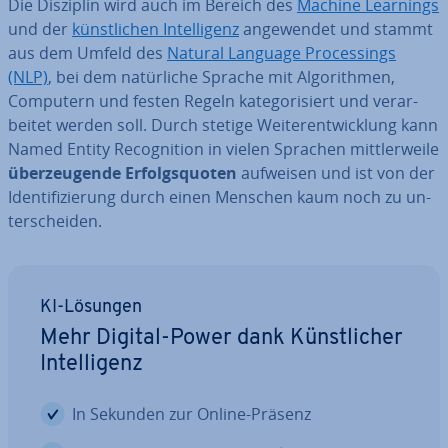
Die Disziplin wird auch im Bereich des
Machine Learnings
und der
künst­li­chen In­tel­li­genz
an­ge­wen­det und stammt
aus dem Umfeld des
Natural Language Pro­ces­sings
(NLP)
, bei dem na­tür­li­che Sprache mit Al­go­rith­men,
Computern und festen Regeln ka­te­go­ri­siert und ver­ar­
bei­tet werden soll. Durch stetige Wei­ter­ent­wick­lung kann
Named Entity Re­co­gni­ti­on in vielen Sprachen mitt­ler­wei­le
über­zeu­gen­de Er­folgs­quo­ten
aufweisen und ist von der
Iden­ti­fi­zie­rung durch einen Menschen kaum noch zu un­
ter­schei­den.
KI-Lösungen
Mehr Digital-Power dank Künst­li­cher
In­tel­li­genz
In Sekunden zur Online-Präsenz