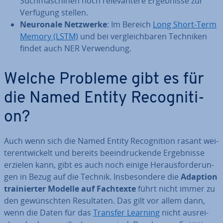
Such­ma­schi­nen noch re­le­van­te­re Er­geb­nis­se zur
Verfügung stellen.
Neuronale Netzwerke
: Im Bereich
Long Short-Term
Memory (LSTM)
und bei ver­gleich­ba­ren Techniken
findet auch NER Ver­wen­dung.
Welche Probleme gibt es für
die Named Entity Re­co­gni­ti­
on?
Auch wenn sich die Named Entity Re­co­gni­ti­on rasant wei­
ter­ent­wi­ckelt und bereits be­ein­dru­cken­de Er­geb­nis­se
erzielen kann, gibt es auch noch einige Her­aus­for­de­run­
gen in Bezug auf die Technik. Ins­be­son­de­re die
Adaption
trai­nier­ter Modelle auf Fachtexte
führt nicht immer zu
den ge­wünsch­ten Re­sul­ta­ten. Das gilt vor allem dann,
wenn die Daten für das
Transfer Learning
nicht aus­rei­