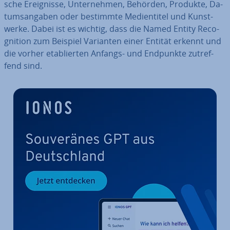
sche Er­eig­nis­se, Un­ter­neh­men, Behörden, Produkte, Da­
tums­an­ga­ben oder bestimmte Me­di­en­ti­tel und Kunst­
wer­ke. Dabei ist es wichtig, dass die Named Entity Re­co­
gni­ti­on zum Beispiel Varianten einer Entität erkennt und
die vorher eta­blier­ten Anfangs- und Endpunkte zu­tref­
fend sind.