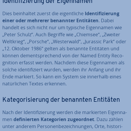
Iden­ti­fi­zie­rung der Ei­gen­na­men
Dies be­inhal­tet zuerst die ei­gent­li­che
Iden­ti­fi­zie­rung
einer oder mehrerer benannter Entitäten
. Dabei
handelt es sich nicht nur um typische Ei­gen­na­men wie
„Peter Schulz“. Auch Begriffe wie „Chiemsee“, „Zweiter
Weltkrieg“, „Porsche“, „Wes­ter­wald“, „Jurassic Park“ oder
„12. Oktober 1986“ gelten als benannte Entitäten und
können dem­entspre­chend von der Named Entity Re­co­
gni­ti­on erfasst werden. Nachdem diese Ei­gen­na­men als
solche iden­ti­fi­ziert wurden, werden ihr Anfang und ihr
Ende markiert. So kann ein System sie innerhalb eines
na­tür­li­chen Textes erkennen.
Ka­te­go­ri­sie­rung der benannten Entitäten
Nach der Iden­ti­fi­zie­rung werden die mar­kier­ten Ei­gen­na­
men
de­fi­nier­ten Ka­te­go­rien zu­ge­ord­net
. Dazu zählen
unter anderem Per­so­nen­be­zeich­nun­gen, Orte, his­to­ri­