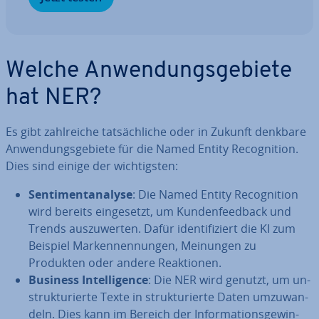
Welche An­wen­dungs­ge­bie­te
hat NER?
Es gibt zahl­rei­che tat­säch­li­che oder in Zukunft denkbare
An­wen­dungs­ge­bie­te für die Named Entity Re­co­gni­ti­on.
Dies sind einige der wich­tigs­ten:
Sen­ti­ment­ana­ly­se
: Die Named Entity Re­co­gni­ti­on
wird bereits ein­ge­setzt, um Kun­den­feed­back und
Trends aus­zu­wer­ten. Dafür iden­ti­fi­ziert die KI zum
Beispiel Mar­ken­nen­nun­gen, Meinungen zu
Produkten oder andere Re­ak­tio­nen.
Business In­tel­li­gence
: Die NER wird genutzt, um un­
struk­tu­rier­te Texte in struk­tu­rier­te Daten um­zu­wan­
deln. Dies kann im Bereich der In­for­ma­ti­ons­ge­win­