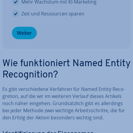
Mehr Wachstum mit KI-Marketing
Zeit und Res­sour­cen sparen
Weiter
Wie funk­tio­niert Named Entity
Re­co­gni­ti­on?
Es gibt ver­schie­de­ne Verfahren für Named Entity Re­co­
gni­ti­on, auf die wir im weiteren Verlauf dieses Artikels
noch näher eingehen. Grund­sätz­lich gibt es al­ler­dings
bei jeder Methode zwei wichtige Ar­beits­schrit­te, die für
den Erfolg der Aktion besonders wichtig sind.