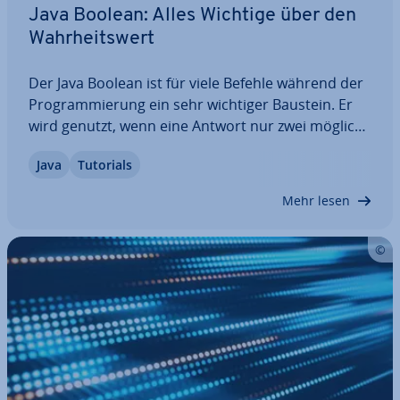
Java Boolean: Alles Wichtige über den
Wahr­heits­wert
Der Java Boolean ist für viele Befehle während der
Pro­gram­mie­rung ein sehr wichtiger Baustein. Er
wird genutzt, wenn eine Antwort nur zwei mögliche
Werte haben soll. Innerhalb des Codes kann er ein­
Java
Tutorials
ge­setzt werden, um Aktionen durch­zu­füh­ren oder
zu un­ter­bin­den. In diesem Artikel…
Mehr lesen