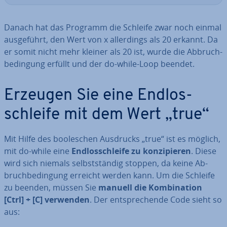
Danach hat das Programm die Schleife zwar noch einmal
aus­ge­führt, den Wert von x al­ler­dings als 20 erkannt. Da
er somit nicht mehr kleiner als 20 ist, wurde die Ab­bruch­
be­din­gung erfüllt und der do-while-Loop beendet.
Erzeugen Sie eine End­los­
schlei­fe mit dem Wert „true“
Mit Hilfe des boole­schen Ausdrucks „true“ ist es möglich,
mit do-while eine
End­los­schlei­fe zu kon­zi­pie­ren
. Diese
wird sich niemals selbst­stän­dig stoppen, da keine Ab­
bruch­be­din­gung erreicht werden kann. Um die Schleife
zu beenden, müssen Sie
manuell die Kom­bi­na­ti­on
[Ctrl] + [C] verwenden
. Der ent­spre­chen­de Code sieht so
aus: