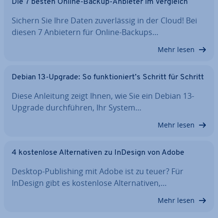
Die 7 besten Online-Backup-Anbieter im Vergleich
Sichern Sie Ihre Daten zu­ver­läs­sig in der Cloud! Bei
diesen 7 Anbietern für Online-Backups…
Mehr lesen
Debian 13-Upgrade: So funk­tio­niert’s Schritt für Schritt
Diese Anleitung zeigt Ihnen, wie Sie ein Debian 13-
Upgrade durch­füh­ren, Ihr System…
Mehr lesen
4 kos­ten­lo­se Al­ter­na­ti­ven zu InDesign von Adobe
Desktop-Pu­bli­shing mit Adobe ist zu teuer? Für
InDesign gibt es kos­ten­lo­se Al­ter­na­ti­ven,…
Mehr lesen