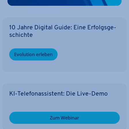
10 Jahre Digital Guide: Eine Er­folgs­ge­
schich­te
Evolution erleben
KI-Te­le­fon­as­sis­tent: Die Live-Demo
Zum Webinar