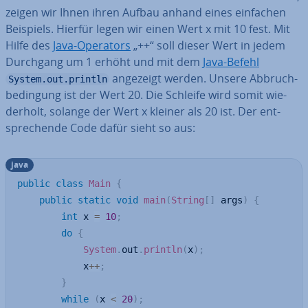
zeigen wir Ihnen ihren Aufbau anhand eines einfachen
Beispiels. Hierfür legen wir einen Wert x mit 10 fest. Mit
Hilfe des
Java-Operators
„++“ soll dieser Wert in jedem
Durchgang um 1 erhöht und mit dem
Java-Befehl
angezeigt werden. Unsere Ab­bruch­
System.out.println
be­din­gung ist der Wert 20. Die Schleife wird somit wie­
der­holt, solange der Wert x kleiner als 20 ist. Der ent­
spre­chen­de Code dafür sieht so aus:
java
public
class
Main
{
public
static
void
main
(
String
[
]
 args
)
{
int
 x 
=
10
;
do
{
System
.
out
.
println
(
x
)
;
			x
++
;
}
while
(
x 
<
20
)
;