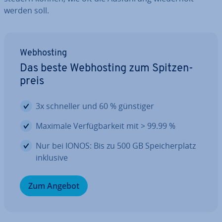
werden soll.
Web­hos­ting
Das beste Web­hos­ting zum Spit­zen­
preis
3x schneller und 60 % günstiger
Maximale Ver­füg­bar­keit mit > 99.99 %
Nur bei IONOS: Bis zu 500 GB Spei­cher­platz
inklusive
Zum Angebot