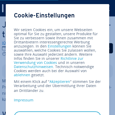
Digital Guide
Cookie-Einstellungen
Zum Haupt­in­halt springen
Java-do-while-Loop: So funk­
Wir setzen Cookies ein, um unsere Webseiten
tio­niert die Schleife
optimal für Sie zu gestalten, unsere Produkte für
Sie zu verbessern sowie Ihnen zusammen mit
Drittanbietern interessengerechte Werbung
IONOS Redaktion
anzuzeigen. In den
Einstellungen
können Sie
Auf Facebook teilen
Auf Twitter teilen
Auf LinkedIn tei
24.01.2024
auswählen, welche Cookies Sie zulassen wollen,
4 mins
sowie Ihre Auswahl jederzeit ändern. Weitere
Infos finden Sie in unserer
Richtlinie zur
Verwendung von Cookies
und in unseren
Datenschutzhinweisen
. Technisch notwendige
Cookies werden auch bei der Auswahl von
In­halts­ver­zeich­nis
ablehnen
gesetzt.
Mit dem Java-do-while-Loop sorgen Sie dafür, dass das
Mit einem Klick auf "
Akzeptieren
" stimmen Sie der
Verarbeitung und der Übermittlung Ihrer Daten
Programm An­wei­sun­gen so lange ausführt, bis eine de­fi­
an Drittländer zu.
nier­te Ab­bruch­be­din­gung erreicht wurde. Die Schleife
kann auch mit anderen Funk­tio­nen kom­bi­niert werden.
Impressum