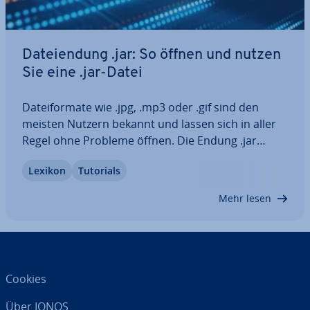
Da­tei­endung .jar: So öffnen und nutzen
Sie eine .jar-Datei
Da­tei­for­ma­te wie .jpg, .mp3 oder .gif sind den
meisten Nutzern bekannt und lassen sich in aller
Regel ohne Probleme öffnen. Die Endung .jar
hingegen ist weniger geläufig. Solche Dateien
Lexikon
Tutorials
benötigen spezielle Programme zum Ausführen.
Wir erklären, worum es sich bei diesem…
Mehr lesen
Cookies
Über IONOS