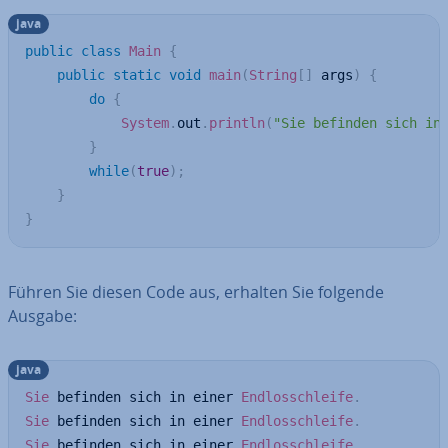
java
public
class
Main
{
public
static
void
main
(
String
[
]
 args
)
{
do
{
System
.
out
.
println
(
"Sie befinden sich in
}
while
(
true
)
;
}
}
Führen Sie diesen Code aus, erhalten Sie folgende
Ausgabe:
java
Sie
 befinden sich in einer 
Endlosschleife
.
Sie
 befinden sich in einer 
Endlosschleife
.
Sie
 befinden sich in einer 
Endlosschleife
.