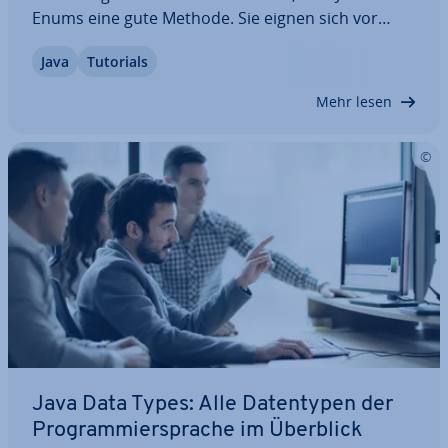
Enums eine gute Methode. Sie eignen sich vor
allem für Variablen, die nur eine kleine Anzahl von
Java
Tutorials
möglichen Zuständen haben sollen. Das betrifft
zum Beispiel Monate, Wo­chen­ta­ge,…
Mehr lesen
Java Data Types: Alle Da­ten­ty­pen der
Pro­gram­mier­spra­che im Überblick