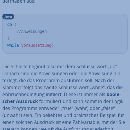
der­ma­ßen aus:
java
do
{
//Anweisungen
}
while
(
Voraussetzung
)
;
Die Schleife beginnt also mit dem Schlüs­sel­wort „do“.
Danach sind die An­wei­sun­gen oder die Anweisung hin­
ter­legt, die das Programm ausführen soll. Nach der
Klammer folgt das zweite Schlüs­sel­wort „while“, das die
Ab­bruch­be­din­gung initiiert. Diese ist immer als
boole­
scher Ausdruck
for­mu­liert und kann somit in der Logik
des Programms entweder „true“ (wahr) oder „false“
(unwahr) sein. Ein beliebtes und prak­ti­sches Beispiel für
einen solchen Ausdruck ist eine Zähl­va­ria­ble, mit der Sie
steuern können, wie oft die Aus­füh­rung wie­der­holt