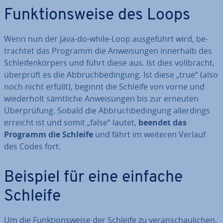
Funk­ti­ons­wei­se des Loops
Wenn nun der Java-do-while-Loop aus­ge­führt wird, be­
trach­tet das Programm die An­wei­sun­gen innerhalb des
Schlei­fen­kör­pers und führt diese aus. Ist dies voll­bracht,
überprüft es die Ab­bruch­be­din­gung. Ist diese „true“ (also
noch nicht erfüllt), beginnt die Schleife von vorne und
wie­der­holt sämtliche An­wei­sun­gen bis zur erneuten
Über­prü­fung. Sobald die Ab­bruch­be­din­gung al­ler­dings
erreicht ist und somit „false“ lautet,
beendet das
Programm die Schleife
und fährt im weiteren Verlauf
des Codes fort.
Beispiel für eine einfache
Schleife
Um die Funk­ti­ons­wei­se der Schleife zu ver­an­schau­li­chen,