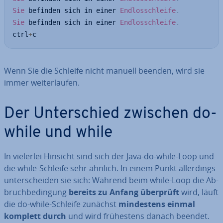
Sie
 befinden sich in einer 
Endlosschleife
.
Sie
 befinden sich in einer 
Endlosschleife
.
ctrl
+
c
Wenn Sie die Schleife nicht manuell beenden, wird sie
immer wei­ter­lau­fen.
Der Un­ter­schied zwischen do-
while und while
In vielerlei Hinsicht sind sich der Java-do-while-Loop und
die while-Schleife sehr ähnlich. In einem Punkt al­ler­dings
un­ter­schei­den sie sich: Während beim while-Loop die Ab­
bruch­be­din­gung
bereits zu Anfang überprüft
wird, läuft
die do-while-Schleife zunächst
min­des­tens einmal
komplett durch
und wird frü­hes­tens danach beendet.