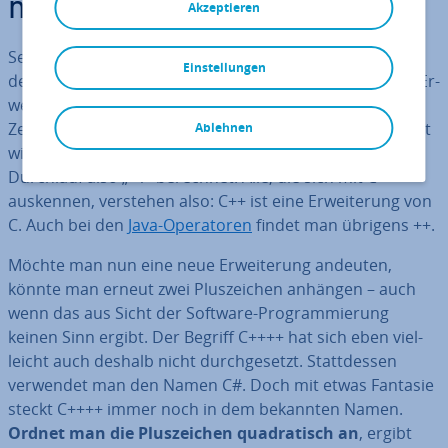
nung C++++?
Akzeptieren
Seit 1972 arbeiten Ent­wick­le­rin­nen und Ent­wick­ler mit
Einstellungen
der Pro­gram­mier­spra­che C. Bereits 1979 entstand die Er­
wei­te­rung C++. Der neue Name erklärt sich so: Das
Zeichen ++ gehört zu den C- und
C++-Ope­ra­to­ren
. Damit
Ablehnen
wird eine in­kre­men­tel­le Stei­ge­rung erzeugt, bei jedem
Durchlauf also „+1“ berechnet. Alle, die sich mit C
auskennen, verstehen also: C++ ist eine Er­wei­te­rung von
C. Auch bei den
Java-Ope­ra­to­ren
findet man übrigens ++.
Möchte man nun eine neue Er­wei­te­rung andeuten,
könnte man erneut zwei Plus­zei­chen anhängen – auch
wenn das aus Sicht der Software-Pro­gram­mie­rung
keinen Sinn ergibt. Der Begriff C++++ hat sich eben viel­
leicht auch deshalb nicht durch­ge­setzt. Statt­des­sen
verwendet man den Namen C#. Doch mit etwas Fantasie
steckt C++++ immer noch in dem bekannten Namen.
Ordnet man die Plus­zei­chen qua­dra­tisch an
, ergibt