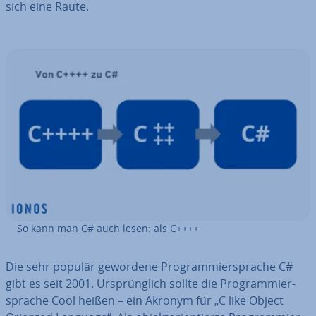
sich eine Raute.
So kann man C# auch lesen: als C++++
Die sehr populär gewordene Pro­gram­mier­spra­che C#
gibt es seit 2001. Ur­sprüng­lich sollte die Pro­gram­mier­
spra­che Cool heißen – ein Akronym für „C like Object