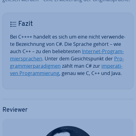
Fazit
Bei C++++ handelt es sich um eine nicht ver­wen­de­
te Be­zeich­nung von C#. Die Sprache gehört – wie
auch C++ – zu den be­lieb­tes­ten
Internet-Pro­gram­
mier­spra­chen
. Unter dem Ge­sichts­punkt der
Pro­
gram­mier­pa­ra­dig­men
zählt man C# zur
im­pe­ra­ti­
ven Pro­gram­mie­rung
, genau wie C, C++ und Java.
Reviewer