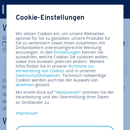
Digital Guide
Cookie-Einstellungen
Zum Haupt­in­halt springen
Was ist C++++?
Wir setzen Cookies ein, um unsere Webseiten
IONOS Redaktion
optimal für Sie zu gestalten, unsere Produkte für
Auf Facebo
Auf Tw
A
Sie zu verbessern sowie Ihnen zusammen mit
10.08.2022
Drittanbietern interessengerechte Werbung
2 mins
anzuzeigen. In den
Einstellungen
können Sie
auswählen, welche Cookies Sie zulassen wollen,
sowie Ihre Auswahl jederzeit ändern. Weitere
Infos finden Sie in unserer
Richtlinie zur
In­halts­ver­zeich­nis
Verwendung von Cookies
und in unseren
Datenschutzhinweisen
. Technisch notwendige
Der Begriff C++++ ist die Lösung dafür, warum man die
Cookies werden auch bei der Auswahl von
ablehnen
gesetzt.
Pro­gram­mier­spra­che C# so seltsam benannt hat. Hinter
Mit einem Klick auf "
Akzeptieren
" stimmen Sie der
dem Begriff steht also keine eigene Sprache, wie man
Verarbeitung und der Übermittlung Ihrer Daten
denken könnte. Statt­des­sen gibt der Name Auf­schluss
an Drittländer zu.
über die Ent­wick­lung von C#.
Impressum
Woher kommt die Be­zeich­