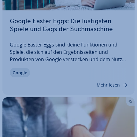
Google Easter Eggs: Die lus­tigs­ten
Spiele und Gags der Such­ma­schi­ne
Google Easter Eggs sind kleine Funk­tio­nen und
Spiele, die sich auf den Er­geb­nis­sei­ten und
Produkten von Google ver­ste­cken und dem Nutzer
beim Entdecken eine kleine Freude bereiten sollen.
Google
Wir haben für Sie eine kleine Auswahl der be­lieb­
tes­ten Google Easter Eggs zu­sam­men­ge­stellt…
Mehr lesen