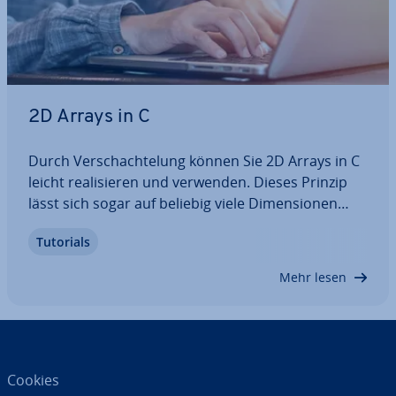
2D Arrays in C
Durch Ver­schach­te­lung können Sie 2D Arrays in C
leicht rea­li­sie­ren und verwenden. Dieses Prinzip
lässt sich sogar auf beliebig viele Di­men­sio­nen
erweitern. So er­mög­licht Ihnen C, Da­ten­struk­tu­ren
Tutorials
mit mehreren Di­men­sio­nen zu erstellen und zu
verwalten. Wir erklären Ihnen die…
Mehr lesen
Cookies