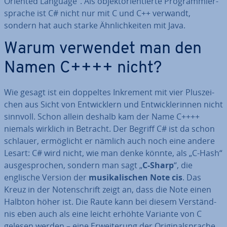
Oriented Language“. Als ob­jekt­ori­en­tier­te Pro­gram­mier­
spra­che ist C# nicht nur mit C und C++ verwandt,
sondern hat auch starke Ähn­lich­kei­ten mit Java.
Warum verwendet man den
Namen C++++ nicht?
Wie gesagt ist ein doppeltes Inkrement mit vier Plus­zei­
chen aus Sicht von Ent­wick­lern und Ent­wick­le­rin­nen nicht
sinnvoll. Schon allein deshalb kam der Name C++++
niemals wirklich in Betracht. Der Begriff C# ist da schon
schlauer, er­mög­licht er nämlich auch noch eine andere
Lesart: C# wird nicht, wie man denke könnte, als „C-Hash“
aus­ge­spro­chen, sondern man sagt „
C-Sharp
“, die
englische Version der
mu­si­ka­li­schen Note cis
. Das
Kreuz in der No­ten­schrift zeigt an, dass die Note einen
Halbton höher ist. Die Raute kann bei diesem Ver­ständ­
nis eben auch als eine leicht erhöhte Variante von C
gelesen werden – eine Er­wei­te­rung der Ori­gi­nal­spra­che.