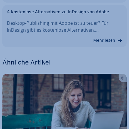
4 kos­ten­lo­se Al­ter­na­ti­ven zu InDesign von Adobe
Desktop-Pu­bli­shing mit Adobe ist zu teuer? Für
InDesign gibt es kos­ten­lo­se Al­ter­na­ti­ven,…
Mehr lesen
Ähnliche Artikel