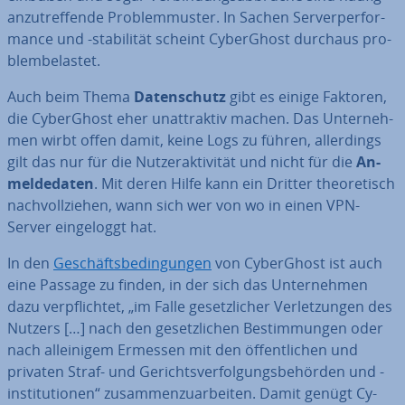
an­zu­tref­fen­de Pro­blem­mus­ter. In Sachen Ser­ver­per­for­
mance und -sta­bi­li­tät scheint Cy­berG­host durchaus pro­
blem­be­las­tet.
Auch beim Thema
Da­ten­schutz
gibt es einige Faktoren,
die Cy­berG­host eher un­at­trak­tiv machen. Das Un­ter­neh­
men wirbt offen damit, keine Logs zu führen, al­ler­dings
gilt das nur für die Nut­zer­ak­ti­vi­tät und nicht für die
An­
mel­de­da­ten
. Mit deren Hilfe kann ein Dritter theo­re­tisch
nach­voll­zie­hen, wann sich wer von wo in einen VPN-
Server ein­ge­loggt hat.
In den
Ge­schäfts­be­din­gun­gen
von Cy­berG­host ist auch
eine Passage zu finden, in der sich das Un­ter­neh­men
dazu ver­pflich­tet, „im Falle ge­setz­li­cher Ver­let­zun­gen des
Nutzers […] nach den ge­setz­li­chen Be­stim­mun­gen oder
nach al­lei­ni­gem Ermessen mit den öf­fent­li­chen und
privaten Straf- und Ge­richts­ver­fol­gungs­be­hör­den und -
in­sti­tu­tio­nen“ zu­sam­men­zu­ar­bei­ten. Damit genügt Cy­