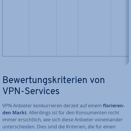
Be­wer­tungs­kri­te­ri­en von
VPN-Services
VPN-Anbieter kon­kur­rie­ren derzeit auf einem
flo­rie­ren­
den Markt
. Al­ler­dings ist für den Kon­su­men­ten nicht
immer er­sicht­lich, wie sich diese Anbieter von­ein­an­der
un­ter­schei­den. Dies sind die Kriterien, die für einen