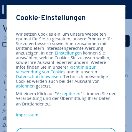
Digital Guide
Cookie-Einstellungen
Zum Haupt­in­halt springen
VPN-Services im Vergleich
Wir setzen Cookies ein, um unsere Webseiten
IONOS Redaktion
optimal für Sie zu gestalten, unsere Produkte für
Auf Facebook teilen
Auf Twitter teilen
Auf LinkedIn tei
Sie zu verbessern sowie Ihnen zusammen mit
21.08.2020
Drittanbietern interessengerechte Werbung
anzuzeigen. In den
Einstellungen
können Sie
auswählen, welche Cookies Sie zulassen wollen,
sowie Ihre Auswahl jederzeit ändern. Weitere
In­halts­ver­zeich­nis
Infos finden Sie in unserer
Richtlinie zur
Verwendung von Cookies
und in unseren
Da­ten­schutz ist in der heutigen Zeit ein immer be­deu­ten­
Datenschutzhinweisen
. Technisch notwendige
Cookies werden auch bei der Auswahl von
de­res Thema. Viele sensible Daten wie per­sön­li­che
ablehnen
gesetzt.
Details, Bank­ver­bin­dun­gen und ver­trau­li­che In­for­ma­tio­
Mit einem Klick auf "
Akzeptieren
" stimmen Sie der
nen werden über das Internet geteilt – ver­schlüs­selt wie
Verarbeitung und der Übermittlung Ihrer Daten
un­ver­schlüs­selt. Nicht zuletzt hat das Medium auch die
an Drittländer zu.
Ar­beits­welt re­vo­lu­tio­niert: Das Internet er­mög­licht zum
Impressum
einen die De­zen­tra­li­sie­rung der Arbeit, indem es den
Zugang zu Ar­beits­platt­for­men und -servern von theo­re­