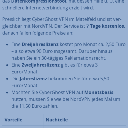
das
Da­ten­kom­pres­si­ons­tool
, mit dessen Hilfe u. U. eine
schnel­le­re In­ter­net­ver­bin­dung erzielt wird.
Preislich liegt Cy­berG­host VPN im Mit­tel­feld und ist ver­
gleich­bar mit NordVPN. Der Service ist
7 Tage kostenlos
,
danach fallen folgende Preise an:
Eine
Drei­jah­res­li­zenz
kostet pro Monat ca. 2,50 Euro
– also etwa 90 Euro insgesamt. Darüber hinaus
haben Sie ein 30-tägiges Re­kla­ma­ti­ons­recht.
Eine
Zwei­jah­res­li­zenz
gibt es für etwa 3
Euro/Monat.
Die
Jah­res­li­zenz
bekommen Sie für etwa 5,50
Euro/Monat.
Möchten Sie Cy­berG­host VPN auf
Mo­nats­ba­sis
nutzen, müssen Sie wie bei NordVPN jedes Mal um
die 11,50 Euro zahlen.
Vorteile
Nachteile