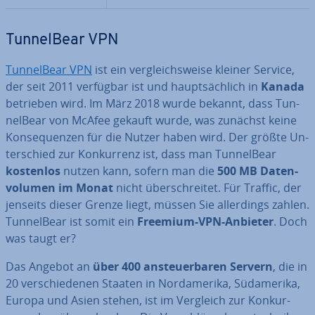
Tun­nel­Bear VPN
Tun­nel­Bear VPN
ist ein ver­gleichs­wei­se kleiner Service,
der seit 2011 verfügbar ist und haupt­säch­lich in
Kanada
betrieben wird. Im März 2018 wurde bekannt, dass Tun­
nel­Bear von McAfee gekauft
wurde, was zunächst keine
Kon­se­quen­zen für die Nutzer haben wird. Der größte Un­
ter­schied zur Kon­kur­renz ist, dass man Tun­nel­Bear
kostenlos
nutzen kann, sofern man die
500 MB Da­ten­
vo­lu­men
im Monat
nicht über­schrei­tet. Für Traffic, der
jenseits dieser Grenze liegt, müssen Sie al­ler­dings zahlen.
Tun­nel­Bear ist somit ein
Freemium-VPN-Anbieter
. Doch
was taugt er?
Das Angebot an
über 400 an­steu­er­ba­ren Servern
, die in
20 ver­schie­de­nen Staaten in Nord­ame­ri­ka, Süd­ame­ri­ka,
Europa und Asien stehen, ist im Vergleich zur Kon­kur­