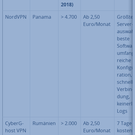
2018)
NordVPN
Panama
> 4.700
Ab 2,50
Größte
Euro/Monat
Ser­ver­
aus­wahl
beste
Softwar
um­fang
rei­che
Kon­fi­gu
ra­ti­on,
schnell
Ver­bin­
dung,
keinerle
Logs
Cy­berG­
Rumänien
> 2.000
Ab 2,50
7 Tage
host VPN
Euro/Monat
kostenl