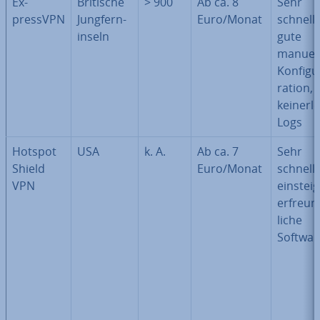
Ex­
Britische
> 900
Ab ca. 8
Sehr
pressVPN
Jung­fern­
Euro/Monat
schnell,
in­seln
gute
manuel
Kon­fi­gu
ra­ti­on,
keinerle
Logs
Hotspot
USA
k. A.
Ab ca. 7
Sehr
Shield
Euro/Monat
schnell,
VPN
ein­steig
er­freun
li­che
Softwar