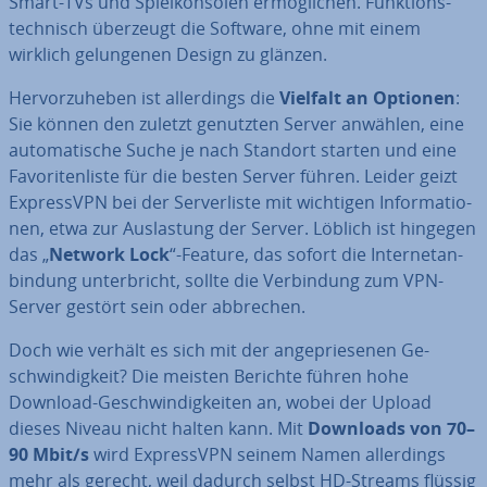
Smart-TVs und Spiel­kon­so­len er­mög­li­chen. Funk­ti­ons­
tech­nisch überzeugt die Software, ohne mit einem
wirklich ge­lun­ge­nen Design zu glänzen.
Her­vor­zu­he­ben ist al­ler­dings die
Vielfalt an Optionen
:
Sie können den zuletzt genutzten Server anwählen, eine
au­to­ma­ti­sche Suche je nach Standort starten und eine
Fa­vo­ri­ten­lis­te für die besten Server führen. Leider geizt
Ex­pressVPN bei der Ser­ver­lis­te mit wichtigen In­for­ma­tio­
nen, etwa zur Aus­las­tung der Server. Löblich ist hingegen
das „
Network Lock
“-Feature, das sofort die In­ter­net­an­
bin­dung un­ter­bricht, sollte die Ver­bin­dung zum VPN-
Server gestört sein oder abbrechen.
Doch wie verhält es sich mit der an­ge­prie­se­nen Ge­
schwin­dig­keit? Die meisten Berichte führen hohe
Download-Ge­schwin­dig­kei­ten an, wobei der Upload
dieses Niveau nicht halten kann. Mit
Downloads von 70–
90 Mbit/s
wird Ex­pressVPN seinem Namen al­ler­dings
mehr als gerecht, weil dadurch selbst HD-Streams flüssig