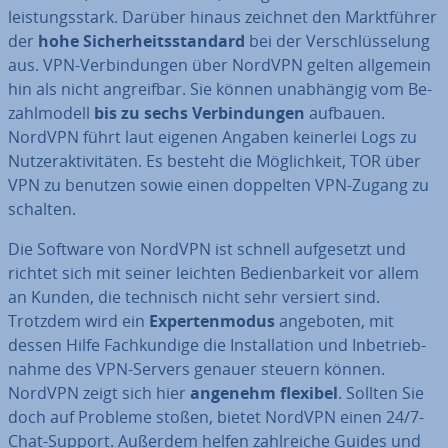
leis­tungs­stark. Darüber hinaus zeichnet den Markt­füh­rer
der
hohe Si­cher­heits­stan­dard
bei der Ver­schlüs­se­lung
aus. VPN-Ver­bin­dun­gen über NordVPN gelten allgemein
hin als nicht an­greif­bar. Sie können un­ab­hän­gig vom Be­
zahl­mo­dell
bis zu
sechs Ver­bin­dun­gen
aufbauen.
NordVPN führt laut eigenen Angaben keinerlei Logs zu
Nut­zer­ak­ti­vi­tä­ten. Es besteht die Mög­lich­keit, TOR über
VPN zu benutzen sowie einen doppelten VPN-Zugang zu
schalten.
Die Software von NordVPN ist schnell auf­ge­setzt und
richtet sich mit seiner leichten Be­dien­bar­keit vor allem
an Kunden, die technisch nicht sehr versiert sind.
Trotzdem wird ein
Ex­per­ten­mo­dus
angeboten, mit
dessen Hilfe Fach­kun­di­ge die In­stal­la­ti­on und In­be­trieb­
nah­me des VPN-Servers genauer steuern können.
NordVPN zeigt sich hier
angenehm flexibel
. Sollten Sie
doch auf Probleme stoßen, bietet NordVPN einen 24/7-
Chat-Support. Außerdem helfen zahl­rei­che Guides und