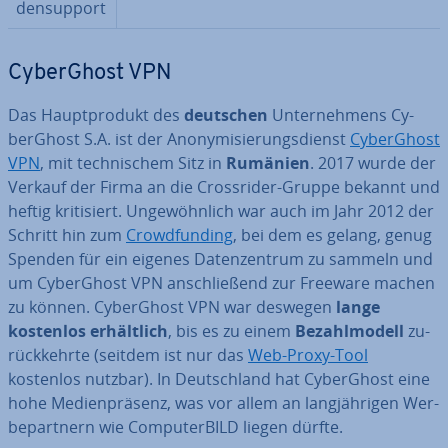
den­sup­port
Cy­berG­host VPN
Das Haupt­pro­dukt des
deutschen
Un­ter­neh­mens Cy­
berG­host S.A. ist der An­ony­mi­sie­rungs­dienst
Cy­berG­host
VPN
, mit tech­ni­schem Sitz in
Rumänien
. 2017 wurde der
Verkauf der Firma an die Cross­ri­der-Gruppe bekannt und
heftig kri­ti­siert. Un­ge­wöhn­lich war auch im Jahr 2012 der
Schritt hin zum
Crowd­fun­ding
, bei dem es gelang, genug
Spenden für ein eigenes Da­ten­zen­trum zu sammeln und
um Cy­berG­host VPN an­schlie­ßend zur Freeware machen
zu können. Cy­berG­host VPN war deswegen
lange
kostenlos er­hält­lich
, bis es zu einem
Be­zahl­mo­dell
zu­
rück­kehr­te (seitdem ist nur das
Web-Proxy-Tool
kostenlos nutzbar). In Deutsch­land hat Cy­berG­host eine
hohe Me­di­en­prä­senz, was vor allem an lang­jäh­ri­gen Wer­
be­part­nern wie Com­pu­ter­BILD liegen dürfte.