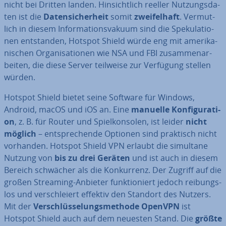
nicht bei Dritten landen. Hin­sicht­lich reeller Nut­zungs­da­
ten ist die
Da­ten­si­cher­heit
somit
zwei­fel­haft
. Ver­mut­
lich in diesem In­for­ma­ti­ons­va­ku­um sind die Spe­ku­la­tio­
nen ent­stan­den, Hotspot Shield würde eng mit ame­ri­ka­
ni­schen Or­ga­ni­sa­tio­nen wie NSA und FBI zu­sam­men­ar­
bei­ten, die diese Server teilweise zur Verfügung stellen
würden.
Hotspot Shield bietet seine Software für Windows,
Android, macOS und iOS an. Eine
manuelle Kon­fi­gu­ra­ti­
on
, z. B. für Router und Spiel­kon­so­len, ist leider
nicht
möglich
– ent­spre­chen­de Optionen sind praktisch nicht
vorhanden. Hotspot Shield VPN erlaubt die simultane
Nutzung von
bis zu
drei Geräten
und ist auch in diesem
Bereich schwächer als die Kon­kur­renz. Der Zugriff auf die
großen Streaming-Anbieter funk­tio­niert jedoch rei­bungs­
los und ver­schlei­ert effektiv den Standort des Nutzers.
Mit der
Ver­schlüs­se­lungs­me­tho­de OpenVPN
ist
Hotspot Shield auch auf dem neuesten Stand. Die
größte