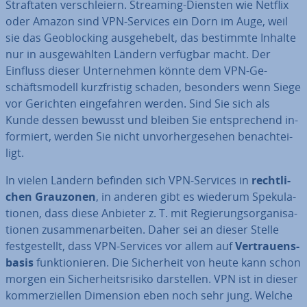
Straf­ta­ten ver­schlei­ern. Streaming-Diensten wie Netflix
oder Amazon sind VPN-Services ein Dorn im Auge, weil
sie das Ge­o­blo­cking aus­ge­he­belt, das bestimmte Inhalte
nur in aus­ge­wähl­ten Ländern verfügbar macht. Der
Einfluss dieser Un­ter­neh­men könnte dem VPN-Ge­
schäfts­mo­dell kurz­fris­tig schaden, besonders wenn Siege
vor Gerichten ein­ge­fah­ren werden. Sind Sie sich als
Kunde dessen bewusst und bleiben Sie ent­spre­chend in­
for­miert, werden Sie nicht un­vor­her­ge­se­hen be­nach­tei­
ligt.
In vielen Ländern befinden sich VPN-Services in
recht­li­
chen Grauzonen
, in anderen gibt es wiederum Spe­ku­la­
tio­nen, dass diese Anbieter z. T. mit Re­gie­rungs­or­ga­ni­sa­
tio­nen zu­sam­men­ar­bei­ten. Daher sei an dieser Stelle
fest­ge­stellt, dass VPN-Services vor allem auf
Ver­trau­ens­
ba­sis
funk­tio­nie­ren. Die Si­cher­heit von heute kann schon
morgen ein Si­cher­heits­ri­si­ko dar­stel­len. VPN ist in dieser
kom­mer­zi­el­len Dimension eben noch sehr jung. Welche