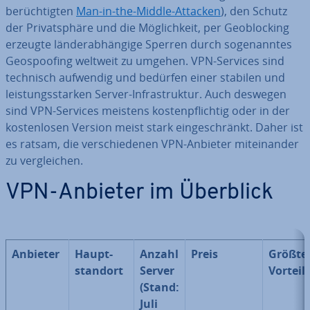
be­rüch­tig­ten
Man-in-the-Middle-Attacken
), den Schutz
der Pri­vat­sphä­re
und die Mög­lich­keit, per Ge­o­blo­cking
erzeugte län­der­ab­hän­gi­ge Sperren durch so­ge­nann­tes
Geos­poo­fing weltweit zu umgehen. VPN-Services sind
technisch aufwendig und bedürfen einer stabilen und
leis­tungs­star­ken Server-In­fra­struk­tur. Auch deswegen
sind VPN-Services meistens kos­ten­pflich­tig oder in der
kos­ten­lo­sen Version meist stark ein­ge­schränkt. Daher ist
es ratsam, die ver­schie­de­nen VPN-Anbieter mit­ein­an­der
zu ver­glei­chen.
VPN-Anbieter im Überblick
Anbieter
Haupt­
Anzahl
Preis
Größte
stand­ort
Server
Vorteil
(Stand:
Juli