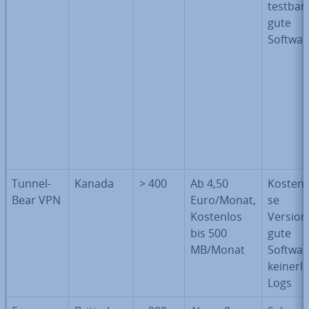
testbar,
gute
Softwar
Tun­nel­
Kanada
> 400
Ab 4,50
Kos­ten­l
Bear VPN
Euro/Monat,
se
Kostenlos
Version
bis 500
gute
MB/Monat
Softwar
keinerle
Logs