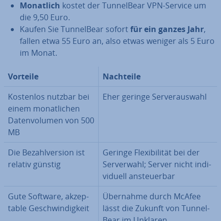
Monatlich
kostet der Tun­nel­Bear VPN-Service um
die 9,50 Euro.
Kaufen Sie Tun­nel­Bear sofort
für ein ganzes Jahr
,
fallen etwa 55 Euro an, also etwas weniger als 5 Euro
im Monat.
Vorteile
Nachteile
Kostenlos nutzbar bei
Eher geringe Ser­ver­aus­wahl
einem mo­nat­li­chen
Da­ten­vo­lu­men von 500
MB
Die Be­zahl­ver­si­on ist
Geringe Fle­xi­bi­li­tät bei der
relativ günstig
Ser­ver­wahl; Server nicht in­di­
vi­du­ell an­steu­er­bar
Gute Software, ak­zep­
Übernahme durch McAfee
ta­ble Ge­schwin­dig­keit
lässt die Zukunft von Tun­nel­
Bear im Unklaren