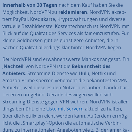
Innerhalb von 30 Tagen
nach dem Kauf haben Sie die
Mög­lich­keit, NordVPN zu
re­kla­mie­ren
. NordVPN ak­zep­
tiert PayPal, Kre­dit­kar­te, Kryp­to­wäh­run­gen und diverse
virtuelle Be­zahl­diens­te. Kos­ten­tech­nisch ist NordVPN mit
Blick auf die Qualität des Services als fair ein­zu­stu­fen. Für
kleine Geld­bör­sen gibt es güns­ti­ge­re Anbieter, die in
Sachen Qualität al­ler­dings klar hinter NordVPN liegen.
Bei NordVPN sind er­wäh­nens­wer­te Mankos rar gesät. Ein
‚
Nachteil
‘ von NordVPN ist die
Be­kannt­heit des
Anbieters
. Streaming-Dienste wie Hulu, Netflix und
Amazon Prime sperren vehement die be­kann­tes­ten VPN-
Anbieter, weil diese es den Nutzern erlauben, Län­der­bar­
rie­ren zu umgehen. Gerade deswegen wollen sich
Streaming-Dienste gegen VPN wehren. NordVPN ist al­ler­
dings bemüht, eine
Liste mit Servern
aktuell zu halten,
über die Netflix erreicht werden kann. Außerdem er­mög­
licht die „Smartplay“-Option die au­to­ma­ti­sche Ver­bin­
dung zu in­ter­na­tio­na­len Angeboten wie z. B. der ame­ri­ka­