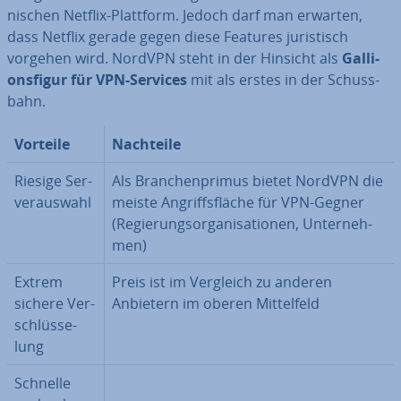
ni­schen Netflix-Plattform. Jedoch darf man erwarten,
dass Netflix gerade gegen diese Features ju­ris­tisch
vorgehen wird. NordVPN steht in der Hinsicht als
Gal­li­
ons­fi­gur
für VPN-Services
mit als erstes in der Schuss­
bahn.
Vorteile
Nachteile
Riesige Ser­
Als Bran­chen­pri­mus bietet NordVPN die
ver­aus­wahl
meiste An­griffs­flä­che für VPN-Gegner
(Re­gie­rungs­or­ga­ni­sa­tio­nen, Un­ter­neh­
men)
Extrem
Preis ist im Vergleich zu anderen
sichere Ver­
Anbietern im oberen Mit­tel­feld
schlüs­se­
lung
Schnelle