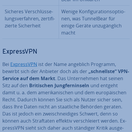
Sicheres Ver­schlüs­se­
Wenige Kon­fi­gu­ra­ti­ons­op­tio­
lungs­ver­fah­ren, zer­ti­fi­
nen, was Tun­nel­Bear für
zier­te Si­cher­heit
einige Geräte un­zu­gäng­lich
macht
Ex­pressVPN
Bei
Ex­pressVPN
ist der Name angeblich Programm,
bewirbt sich der Anbieter doch als der
„schnells­te“ VPN-
Service auf dem Markt
. Das Un­ter­neh­men hat seinen
Sitz auf den
Bri­ti­schen Jung­fern­in­seln
und entgeht
damit u. a. dem ame­ri­ka­ni­schen und dem eu­ro­päi­schen
Recht. Dadurch können Sie sich als Nutzer sicher sein,
dass Ihre Daten nicht an staat­li­che Behörden geraten.
Das ist jedoch ein zwei­schnei­di­ges Schwert, denn so
können auch Straf­ta­ten effektiv ver­schlei­ert werden. Ex­
pressVPN sieht sich daher auch ständiger Kritik aus­ge­