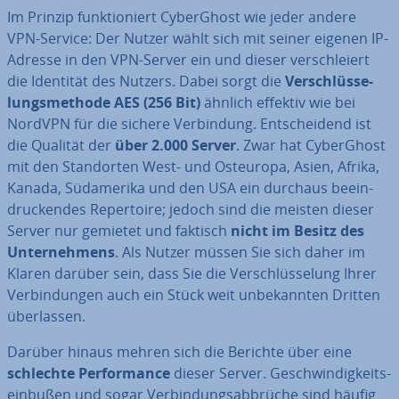
Im Prinzip funk­tio­niert Cy­berG­host wie jeder andere
VPN-Service: Der Nutzer wählt sich mit seiner eigenen IP-
Adresse in den VPN-Server ein und dieser ver­schlei­ert
die Identität des Nutzers. Dabei sorgt die
Ver­schlüs­se­
lungs­me­tho­de AES (256 Bit)
ähnlich effektiv wie bei
NordVPN für die sichere Ver­bin­dung. Ent­schei­dend ist
die Qualität der
über 2.000 Server
. Zwar hat Cy­berG­host
mit den Stand­or­ten West- und Osteuropa, Asien, Afrika,
Kanada, Süd­ame­ri­ka und den USA ein durchaus be­ein­
dru­cken­des Re­per­toire; jedoch sind die meisten dieser
Server nur gemietet und faktisch
nicht im Besitz des
Un­ter­neh­mens
. Als Nutzer müssen Sie sich daher im
Klaren darüber sein, dass Sie die Ver­schlüs­se­lung Ihrer
Ver­bin­dun­gen auch ein Stück weit un­be­kann­ten Dritten
über­las­sen.
Darüber hinaus mehren sich die Berichte über eine
schlechte Per­for­mance
dieser Server. Ge­schwin­dig­keits­
ein­bu­ßen und sogar Ver­bin­dungs­ab­brü­che sind häufig