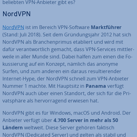
beliebten VPN-Anbieter gibt es?
NordVPN
NordVPN
ist im Bereich VPN-Software
Markt­füh­rer
(Stand: Juli 2018). Seit dem Grün­dungs­jahr 2012 hat sich
NordVPN als Bran­chen­pri­mus etabliert und wird mit
dafür ver­ant­wort­lich gemacht, dass VPN-Services mitt­ler­
wei­le in aller Munde sind. Dabei halfen zum einen die Fo­
kus­sie­rung auf ein Konzept, nämlich das anonyme
Surfen, und zum anderen ein daraus re­sul­tie­ren­der
Internet-Hype, der NordVPN schnell zum VPN-Anbieter
Nummer 1 machte. Mit Hauptsitz in
Panama
verfügt
NordVPN auch über einen Standort, der sich für die Pri­
vat­sphä­re als her­vor­ra­gend erwiesen hat.
NordVPN gibt es für Windows, macOS und Android. Der
Anbieter verfügt über
4.700 Server in mehr als 50
Ländern
weltweit. Diese Server gehören faktisch
NordVPN (Dedicated Server) und gelten als stabil und