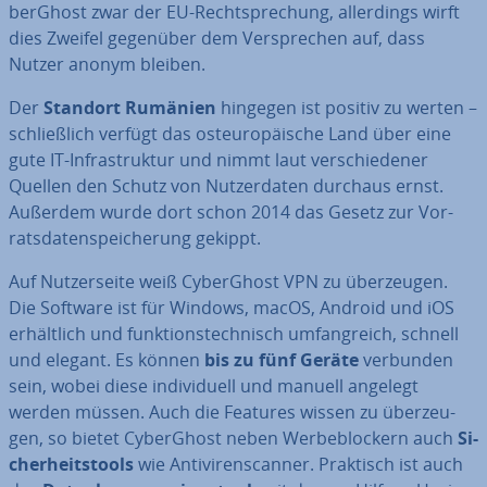
berG­host zwar der EU-Recht­spre­chung, al­ler­dings wirft
dies Zweifel gegenüber dem Ver­spre­chen auf, dass
Nutzer anonym bleiben.
Der
Standort Rumänien
hingegen ist positiv zu werten –
schließ­lich verfügt das ost­eu­ro­päi­sche Land über eine
gute IT-In­fra­struk­tur und nimmt laut ver­schie­de­ner
Quellen den Schutz von Nut­zer­da­ten durchaus ernst.
Außerdem wurde dort schon 2014 das Gesetz zur Vor­
rats­da­ten­spei­che­rung gekippt.
Auf Nut­zer­sei­te weiß Cy­berG­host VPN zu über­zeu­gen.
Die Software ist für Windows, macOS, Android und iOS
er­hält­lich und funk­ti­ons­tech­nisch um­fang­reich, schnell
und elegant. Es können
bis zu
fünf Geräte
verbunden
sein, wobei diese in­di­vi­du­ell und manuell angelegt
werden müssen. Auch die Features wissen zu über­zeu­
gen, so bietet Cy­berG­host neben Wer­be­blo­ckern auch
Si­
cher­heits­tools
wie An­ti­vi­ren­scan­ner. Praktisch ist auch