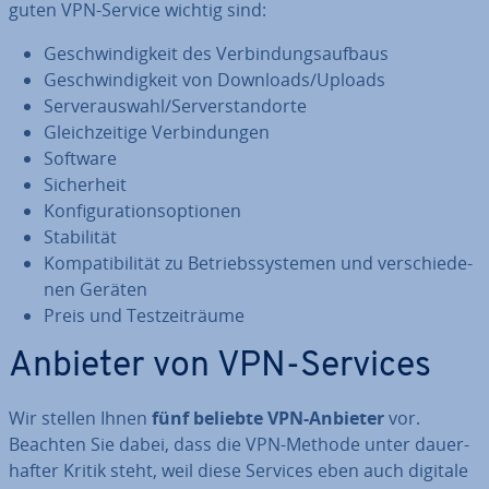
guten VPN-Service wichtig sind:
Ge­schwin­dig­keit des Ver­bin­dungs­auf­baus
Ge­schwin­dig­keit von Downloads/Uploads
Ser­ver­aus­wahl/Ser­ver­stand­or­te
Gleich­zei­ti­ge Ver­bin­dun­gen
Software
Si­cher­heit
Kon­fi­gu­ra­ti­ons­op­tio­nen
Sta­bi­li­tät
Kom­pa­ti­bi­li­tät zu Be­triebs­sys­te­men und ver­schie­de­
nen Geräten
Preis und Test­zeit­räu­me
Anbieter von VPN-Services
Wir stellen Ihnen
fünf beliebte VPN-Anbieter
vor.
Beachten Sie dabei, dass die VPN-Methode unter dau­er­
haf­ter Kritik steht, weil diese Services eben auch digitale