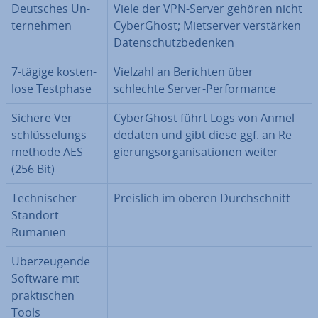
Deutsches Un­
Viele der VPN-Server gehören nicht
ter­neh­men
Cy­berG­host; Miet­ser­ver ver­stär­ken
Da­ten­schutz­be­den­ken
7-tägige kos­ten­
Vielzahl an Berichten über
lo­se Testphase
schlechte Server-Per­for­mance
Sichere Ver­
Cy­berG­host führt Logs von An­mel­
schlüs­se­lungs­
de­da­ten und gibt diese ggf. an Re­
me­tho­de AES
gie­rungs­or­ga­ni­sa­tio­nen weiter
(256 Bit)
Tech­ni­scher
Preislich im oberen Durch­schnitt
Standort
Rumänien
Über­zeu­gen­de
Software mit
prak­ti­schen
Tools