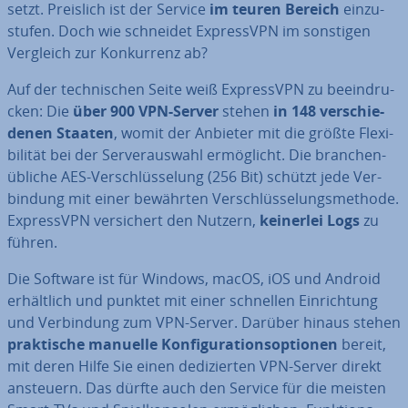
setzt. Preislich ist der Service
im
teuren Bereich
ein­zu­
stu­fen. Doch wie schneidet Ex­pressVPN im sonstigen
Vergleich zur Kon­kur­renz ab?
Auf der tech­ni­schen Seite weiß Ex­pressVPN zu be­ein­dru­
cken: Die
über 900 VPN-Server
stehen
in
148 ver­schie­
de­nen Staaten
, womit der Anbieter mit die größte Fle­xi­
bi­li­tät bei der Ser­ver­aus­wahl er­mög­licht. Die bran­chen­
üb­li­che AES-Ver­schlüs­se­lung (256 Bit) schützt jede Ver­
bin­dung mit einer bewährten Ver­schlüs­se­lungs­me­tho­de.
Ex­pressVPN ver­si­chert den Nutzern,
keinerlei Logs
zu
führen.
Die Software ist für Windows, macOS, iOS und Android
er­hält­lich und punktet mit einer schnellen Ein­rich­tung
und Ver­bin­dung zum VPN-Server. Darüber hinaus stehen
prak­ti­sche manuelle Kon­fi­gu­ra­ti­ons­op­tio­nen
bereit,
mit deren Hilfe Sie einen de­di­zier­ten VPN-Server direkt
ansteuern. Das dürfte auch den Service für die meisten