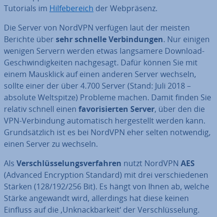
Tutorials im
Hil­fe­be­reich
der Web­prä­senz.
Die Server von NordVPN verfügen laut der meisten
Berichte über
sehr schnelle Ver­bin­dun­gen
. Nur einigen
wenigen Servern werden etwas lang­sa­me­re Download-
Ge­schwin­dig­kei­ten nach­ge­sagt. Dafür können Sie mit
einem Mausklick auf einen anderen Server wechseln,
sollte einer der über 4.700 Server (Stand: Juli 2018 –
absolute Welt­spit­ze) Probleme machen. Damit finden Sie
relativ schnell einen
fa­vo­ri­sier­ten Server
, über den die
VPN-Ver­bin­dung au­to­ma­tisch her­ge­stellt werden kann.
Grund­sätz­lich ist es bei NordVPN eher selten notwendig,
einen Server zu wechseln.
Als
Ver­schlüs­se­lungs­ver­fah­ren
nutzt NordVPN
AES
(Advanced En­cryp­ti­on Standard) mit drei ver­schie­de­nen
Stärken (128/192/256 Bit). Es hängt von Ihnen ab, welche
Stärke angewandt wird, al­ler­dings hat diese keinen
Einfluss auf die ‚Un­knack­bar­keit‘ der Ver­schlüs­se­lung.