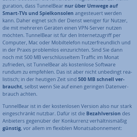
gu­ra­ti­on, dass Tun­nel­Bear
nur über Umwege auf
Smart-TVs und Spiel­kon­so­len
an­ge­steu­ert werden
kann. Daher eignet sich der Dienst weniger für Nutzer,
die mit mehreren Geräten einen VPN-Server nutzen
möchten. Tun­nel­Bear ist für den In­ter­net­zu­griff per
Computer, Mac oder Mo­bil­te­le­fon nut­zer­freund­lich und
in der Praxis pro­blem­los ein­zu­rich­ten. Sind Sie dann
noch mit 500 MB ver­schlüs­sel­tem Traffic im Monat
zufrieden, ist Tun­nel­Bear als kos­ten­lo­se Software
rundum zu empfehlen. Das ist aber nicht unbedingt rea­
lis­tisch; in der heutigen Zeit sind
500 MB schnell ver­
braucht
, selbst wenn Sie auf einen geringen Da­ten­ver­
brauch achten.
Tun­nel­Bear ist in der kos­ten­lo­sen Version also nur stark
ein­ge­schränkt nutzbar. Dafür ist die
Be­zahl­ver­si­on
des
Anbieters gegenüber der Kon­kur­renz ver­hält­nis­mä­ßig
günstig
, vor allem im flexiblen Mo­nats­abon­ne­ment: