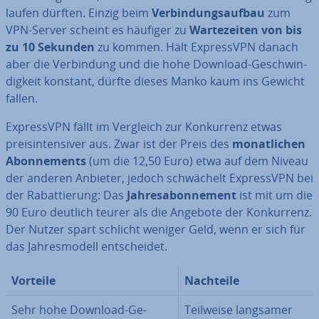
laufen dürften. Einzig beim
Ver­bin­dungs­auf­bau
zum
VPN-Server scheint es häufiger zu
War­te­zei­ten
von bis
zu
10 Sekunden
zu kommen. Hält Ex­pressVPN danach
aber die Ver­bin­dung und die hohe Download-Ge­schwin­
dig­keit konstant, dürfte dieses Manko kaum ins Gewicht
fallen.
Ex­pressVPN fällt im Vergleich zur Kon­kur­renz etwas
preis­in­ten­si­ver aus. Zwar ist der Preis des
mo­nat­li­chen
Abon­ne­ments
(um die 12,50 Euro) etwa auf dem Niveau
der anderen Anbieter, jedoch schwä­chelt Ex­pressVPN bei
der Ra­bat­tie­rung: Das
Jah­res­abon­ne­ment
ist mit um die
90 Euro deutlich teurer als die Angebote der Kon­kur­renz.
Der Nutzer spart schlicht weniger Geld, wenn er sich für
das Jah­res­mo­dell ent­schei­det.
Vorteile
Nachteile
Sehr hohe Download-Ge­
Teilweise langsamer