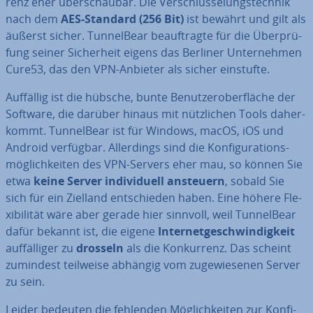
renz eher über­schau­bar. Die Ver­schlüs­se­lungs­tech­nik
nach dem
AES-Standard (256 Bit)
ist bewährt und gilt als
äußerst sicher. Tun­nel­Bear be­auf­trag­te für die Über­prü­
fung seiner Si­cher­heit eigens das Berliner Un­ter­neh­men
Cure53, das den VPN-Anbieter als sicher einstufte.
Auffällig ist die hübsche, bunte Be­nut­zer­ober­flä­che der
Software, die darüber hinaus mit nütz­li­chen Tools da­her­
kommt. Tun­nel­Bear ist für Windows, macOS, iOS und
Android verfügbar. Al­ler­dings sind die Kon­fi­gu­ra­ti­ons­
mög­lich­kei­ten des VPN-Servers eher mau, so können Sie
etwa
keine Server in­di­vi­du­ell ansteuern
, sobald Sie
sich für ein Zielland ent­schie­den haben. Eine höhere Fle­
xi­bi­li­tät wäre aber gerade hier sinnvoll, weil Tun­nel­Bear
dafür bekannt ist, die eigene
In­ter­net­ge­schwin­dig­keit
auf­fäl­li­ger zu
drosseln
als die Kon­kur­renz. Das scheint
zumindest teilweise abhängig vom zu­ge­wie­se­nen Server
zu sein.
Leider bedeuten die fehlenden Mög­lich­kei­ten zur Kon­fi­