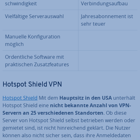
schwin­dig­keit
Ver­bin­dungs­auf­bau
Viel­fäl­ti­ge Ser­ver­aus­wahl
Jah­res­abon­ne­ment ist
sehr teuer
Manuelle Kon­fi­gu­ra­ti­on
möglich
Or­dent­li­che Software mit
prak­ti­schen Zu­satz­fea­tures
Hotspot Shield VPN
Hotspot Shield
Mit dem
Hauptsitz in den USA
unterhält
Hotspot Shield eine
nicht bekannte Anzahl von VPN-
Servern an 25 ver­schie­de­nen Stand­or­ten
. Ob diese
Server von Hotspot Shield selbst betrieben werden oder
gemietet sind, ist nicht hin­rei­chend geklärt. Die Nutzer
können also nicht sicher sein, dass ihre An­mel­de­da­ten