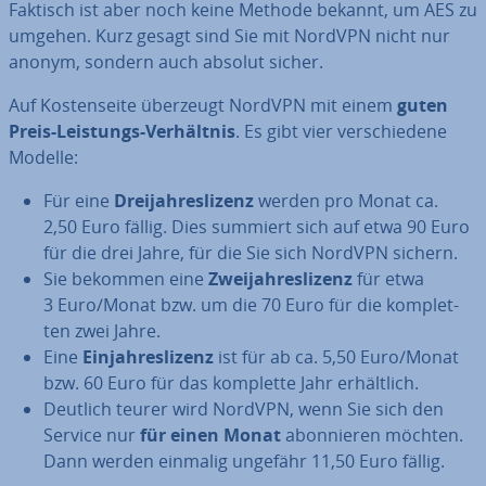
Faktisch ist aber noch keine Methode bekannt, um AES zu
umgehen. Kurz gesagt sind Sie mit NordVPN nicht nur
anonym, sondern auch absolut sicher.
Auf Kos­ten­sei­te überzeugt NordVPN mit einem
guten
Preis-Leistungs-Ver­hält­nis
. Es gibt vier ver­schie­de­ne
Modelle:
Für eine
Drei­jah­res­li­zenz
werden pro Monat ca.
2,50 Euro fällig. Dies summiert sich auf etwa 90 Euro
für die drei Jahre, für die Sie sich NordVPN sichern.
Sie bekommen eine
Zwei­jah­res­li­zenz
für etwa
3 Euro/Monat bzw. um die 70 Euro für die kom­plet­
ten zwei Jahre.
Eine
Ein­jah­res­li­zenz
ist für ab ca. 5,50 Euro/Monat
bzw. 60 Euro für das komplette Jahr er­hält­lich.
Deutlich teurer wird NordVPN, wenn Sie sich den
Service nur
für einen Monat
abon­nie­ren möchten.
Dann werden einmalig ungefähr 11,50 Euro fällig.