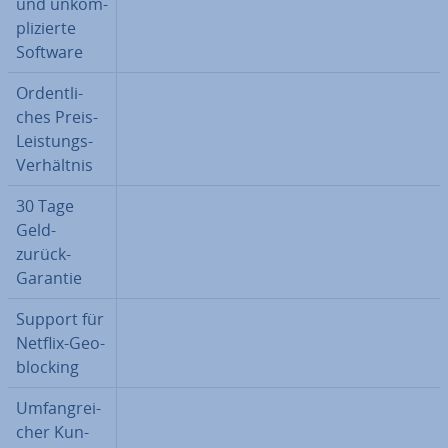
und un­kom­
pli­zier­te
Software
Or­dent­li­
ches Preis-
Leistungs-
Ver­hält­nis
30 Tage
Geld-
zurück-
Garantie
Support für
Netflix-Ge­o­
blo­cking
Um­fang­rei­
cher Kun­