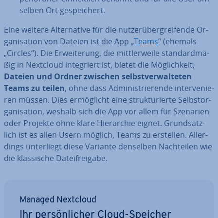
selben Ort ge­spei­chert.
Eine weitere Al­ter­na­ti­ve für die nut­zer­über­grei­fen­de Or­
ga­ni­sa­ti­on von Dateien ist die App „
Teams
“ (ehemals
„Circles“). Die Er­wei­te­rung, die mitt­ler­wei­le stan­dard­mä­
ßig in Nextcloud in­te­griert ist, bietet die Mög­lich­keit,
Dateien und Ordner zwischen selbst­ver­wal­te­ten
Teams zu teilen
, ohne dass Ad­mi­nis­trie­ren­de in­ter­ve­nie­
ren müssen. Dies er­mög­licht eine struk­tu­rier­te Selbst­or­
ga­ni­sa­ti­on, weshalb sich die App vor allem für Szenarien
oder Projekte ohne klare Hier­ar­chie eignet. Grund­sätz­
lich ist es allen Usern möglich, Teams zu erstellen. Al­ler­
dings un­ter­liegt diese Variante denselben Nach­tei­len wie
die klas­si­sche Da­tei­frei­ga­be.
Managed Nextcloud
Ihr per­sön­li­cher Cloud-Speicher