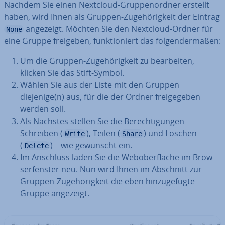
Nachdem Sie einen Nextcloud-Grup­pen­ord­ner erstellt
haben, wird Ihnen als Gruppen-Zu­ge­hö­rig­keit der Eintrag
angezeigt. Möchten Sie den Nextcloud-Ordner für
None
eine Gruppe freigeben, funk­tio­niert das fol­gen­der­ma­ßen:
Um die Gruppen-Zu­ge­hö­rig­keit zu be­ar­bei­ten,
klicken Sie das Stift-Symbol.
Wählen Sie aus der Liste mit den Gruppen
diejenige(n) aus, für die der Ordner frei­ge­ge­ben
werden soll.
Als Nächstes stellen Sie die Be­rech­ti­gun­gen –
Schreiben (
), Teilen (
) und Löschen
Write
Share
(
) – wie gewünscht ein.
Delete
Im Anschluss laden Sie die Web­ober­flä­che im Brow­
ser­fens­ter neu. Nun wird Ihnen im Abschnitt zur
Gruppen-Zu­ge­hö­rig­keit die eben hin­zu­ge­füg­te
Gruppe angezeigt.