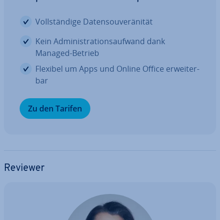
Voll­stän­di­ge Da­ten­sou­ve­rä­ni­tät
Kein Ad­mi­nis­tra­ti­ons­auf­wand dank
Managed-Betrieb
Flexibel um Apps und Online Office er­wei­ter­
bar
Zu den Tarifen
Reviewer