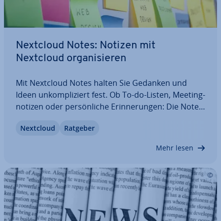
Nextcloud Notes: Notizen mit
Nextcloud or­ga­ni­sie­ren
Mit Nextcloud Notes halten Sie Gedanken und
Ideen un­kom­pli­ziert fest. Ob To-do-Listen, Mee­ting­
no­ti­zen oder per­sön­li­che Er­in­ne­run­gen: Die Notes-
App er­mög­licht es Ihnen, Notizen bequem und
Nextcloud
Ratgeber
sicher zu verwalten. In diesem Guide erfahren Sie,
welche Funk­tio­nen die App bietet, wie Sie…
Mehr lesen