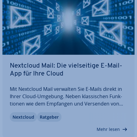
Nextcloud Mail: Die viel­sei­ti­ge E-Mail-
App für Ihre Cloud
Mit Nextcloud Mail verwalten Sie E-Mails direkt in
Ihrer Cloud-Umgebung. Neben klas­si­schen Funk­
tio­nen wie dem Empfangen und Versenden von
Nach­rich­ten liefert die App weitere hilf­rei­che
Nextcloud
Ratgeber
Tools, die zu einem ef­fi­zi­en­ten Workflow beitragen.
In diesem Guide verraten wir Ihnen, mit…
Mehr lesen