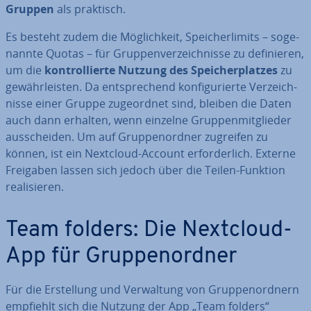
Gruppen
als praktisch.
Es besteht zudem die Mög­lich­keit, Spei­cher­li­mits – so­ge­
nann­te Quotas – für Grup­pen­ver­zeich­nis­se zu de­fi­nie­ren,
um die
kon­trol­lier­te Nutzung des Spei­cher­plat­zes
zu
ge­währ­leis­ten. Da ent­spre­chend kon­fi­gu­rier­te Ver­zeich­
nis­se einer Gruppe zu­ge­ord­net sind, bleiben die Daten
auch dann erhalten, wenn einzelne Grup­pen­mit­glie­der
aus­schei­den. Um auf Grup­pen­ord­ner zugreifen zu
können, ist ein Nextcloud-Account er­for­der­lich. Externe
Freigaben lassen sich jedoch über die Teilen-Funktion
rea­li­sie­ren.
Team folders: Die Nextcloud-
App für Grup­pen­ord­ner
Für die Er­stel­lung und Ver­wal­tung von Grup­pen­ord­nern
empfiehlt sich die Nutzung der App „Team folders“