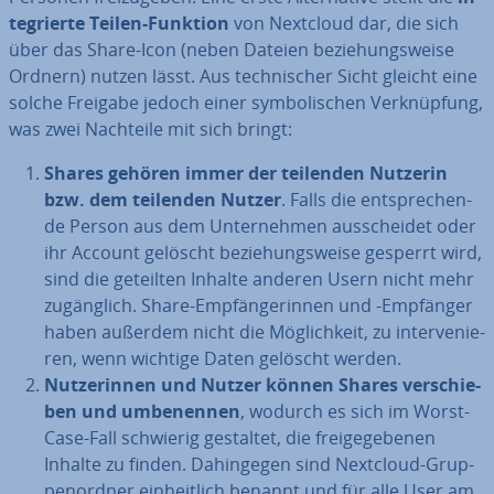
te­grier­te Teilen-Funktion
von Nextcloud dar, die sich
über das Share-Icon (neben Dateien be­zie­hungs­wei­se
Ordnern) nutzen lässt. Aus tech­ni­scher Sicht gleicht eine
solche Freigabe jedoch einer sym­bo­li­schen Ver­knüp­fung,
was zwei Nachteile mit sich bringt:
Shares gehören immer der teilenden Nutzerin
bzw. dem teilenden Nutzer
. Falls die ent­spre­chen­
de Person aus dem Un­ter­neh­men aus­schei­det oder
ihr Account gelöscht be­zie­hungs­wei­se gesperrt wird,
sind die geteilten Inhalte anderen Usern nicht mehr
zu­gäng­lich. Share-Emp­fän­ge­rin­nen und -Empfänger
haben außerdem nicht die Mög­lich­keit, zu in­ter­ve­nie­
ren, wenn wichtige Daten gelöscht werden.
Nut­ze­rin­nen und Nutzer können Shares ver­schie­
ben und um­be­nen­nen
, wodurch es sich im Worst-
Case-Fall schwierig gestaltet, die frei­ge­ge­be­nen
Inhalte zu finden. Da­hin­ge­gen sind Nextcloud-Grup­
pen­ord­ner ein­heit­lich benannt und für alle User am