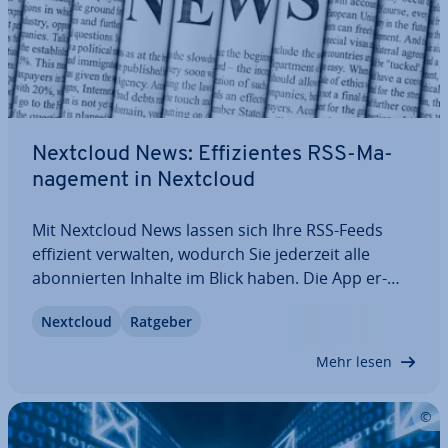
Nextcloud News: Ef­fi­zi­en­tes RSS-Ma­
nage­ment in Nextcloud
Mit Nextcloud News lassen sich Ihre RSS-Feeds
effizient verwalten, wodurch Sie jederzeit alle
abon­nier­ten Inhalte im Blick haben. Die App er­
mög­licht den zentralen Zugriff auf Ihre Feeds –
Nextcloud
Ratgeber
sowohl vom PC als auch mit mobilen End­ge­rä­ten.
Von Features über Vor­aus­set­zun­gen und…
Mehr lesen