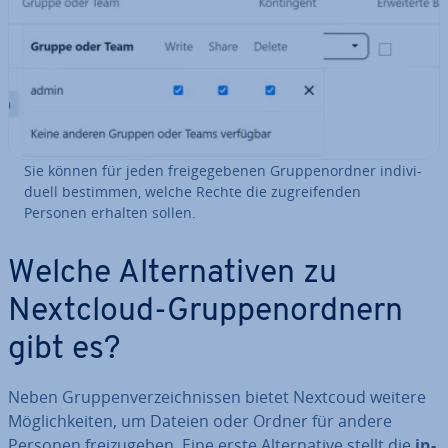
Sie können für jeden frei­ge­ge­be­nen Grup­pen­ord­ner in­di­vi­
du­ell bestimmen, welche Rechte die zu­grei­fen­den
Personen erhalten sollen.
Welche Al­ter­na­ti­ven zu
Nextcloud-Grup­pen­ord­nern
gibt es?
Neben Grup­pen­ver­zeich­nis­sen bietet Nextcoud weitere
Mög­lich­kei­ten, um Dateien oder Ordner für andere
Personen frei­zu­ge­ben. Eine erste Al­ter­na­ti­ve stellt die
in­