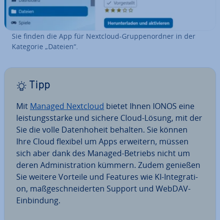
Sie finden die App für Nextcloud-Grup­pen­ord­ner in der
Kategorie „Dateien“.
Tipp
Mit
Managed Nextcloud
bietet Ihnen IONOS eine
leis­tungs­star­ke und sichere Cloud-Lösung, mit der
Sie die volle Da­ten­ho­heit behalten. Sie können
Ihre Cloud flexibel um Apps erweitern, müssen
sich aber dank des Managed-Betriebs nicht um
deren Ad­mi­nis­tra­ti­on kümmern. Zudem genießen
Sie weitere Vorteile und Features wie KI-In­te­gra­ti­
on, maß­ge­schnei­der­ten Support und WebDAV-
Ein­bin­dung.