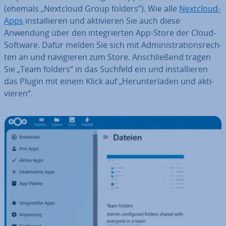
(ehemals „Nextcloud Group folders”). Wie alle
Nextcloud-
Apps
in­stal­lie­ren und ak­ti­vie­ren Sie auch diese
Anwendung über den in­te­grier­ten App-Store der Cloud-
Software. Dafür melden Sie sich mit Ad­mi­nis­tra­ti­ons­rech­
ten an und na­vi­gie­ren zum Store. An­schlie­ßend tragen
Sie „Team folders“ in das Suchfeld ein und in­stal­lie­ren
das Plugin mit einem Klick auf „Her­un­ter­la­den und ak­ti­
vie­ren“.