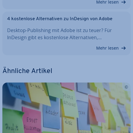
Mehr lesen
4 kos­ten­lo­se Al­ter­na­ti­ven zu InDesign von Adobe
Desktop-Pu­bli­shing mit Adobe ist zu teuer? Für
InDesign gibt es kos­ten­lo­se Al­ter­na­ti­ven,…
Mehr lesen
Ähnliche Artikel