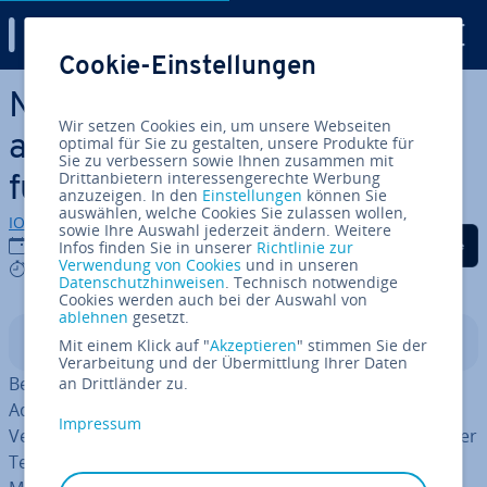
Digital Guide
Cookie-Einstellungen
Zum Haupt­in­halt springen
Nextcloud-Grup­pen­ord­ner
Wir setzen Cookies ein, um unsere Webseiten
anlegen und freigeben: So
optimal für Sie zu gestalten, unsere Produkte für
Sie zu verbessern sowie Ihnen zusammen mit
Drittanbietern interessengerechte Werbung
funk­tio­niert’s
anzuzeigen. In den
Einstellungen
können Sie
auswählen, welche Cookies Sie zulassen wollen,
IONOS Redaktion
sowie Ihre Auswahl jederzeit ändern. Weitere
Auf Facebook teilen
Auf Twitter teilen
Auf LinkedIn tei
31.03.2025
Infos finden Sie in unserer
Richtlinie zur
Verwendung von Cookies
und in unseren
5 mins
Datenschutzhinweisen
. Technisch notwendige
Cookies werden auch bei der Auswahl von
ablehnen
gesetzt.
In­halts­ver­zeich­nis
Mit einem Klick auf "
Akzeptieren
" stimmen Sie der
Verarbeitung und der Übermittlung Ihrer Daten
Bei Nextcloud-Grup­pen­ord­nern handelt es sich um von
an Drittländer zu.
Ad­mi­nis­tra­to­rin­nen und Ad­mi­nis­tra­to­ren kon­fi­gu­rier­te
Impressum
Ver­zeich­nis­se, die für alle Mit­glie­der eines oder mehrerer
Teams frei­ge­ge­ben sind. Die prä­de­sti­nier­te App für das