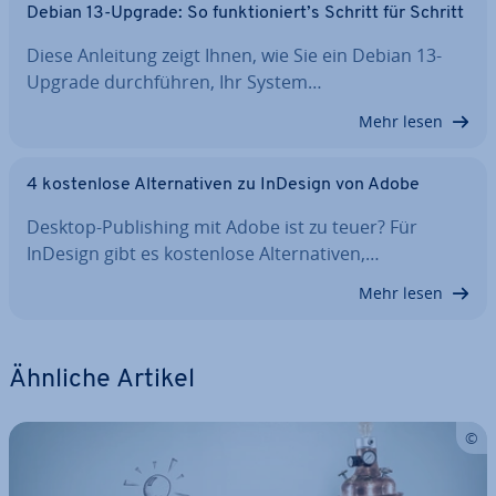
Debian 13-Upgrade: So funk­tio­niert’s Schritt für Schritt
Diese Anleitung zeigt Ihnen, wie Sie ein Debian 13-
Upgrade durch­füh­ren, Ihr System…
Mehr lesen
4 kos­ten­lo­se Al­ter­na­ti­ven zu InDesign von Adobe
Desktop-Pu­bli­shing mit Adobe ist zu teuer? Für
InDesign gibt es kos­ten­lo­se Al­ter­na­ti­ven,…
Mehr lesen
Ähnliche Artikel