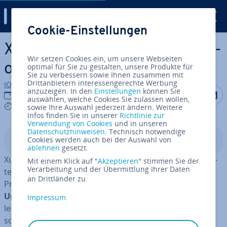
Digital Guide
Cookie-Einstellungen
Zum Haupt­in­halt springen
Xubuntu: Die Linux-Dis­tri­bu­ti­
Wir setzen Cookies ein, um unsere Webseiten
on für maximale Leistung
optimal für Sie zu gestalten, unsere Produkte für
Sie zu verbessern sowie Ihnen zusammen mit
Drittanbietern interessengerechte Werbung
IONOS Redaktion
anzuzeigen. In den
Einstellungen
können Sie
Auf Facebo
Auf Tw
A
10.08.2023
auswählen, welche Cookies Sie zulassen wollen,
5 mins
sowie Ihre Auswahl jederzeit ändern. Weitere
Infos finden Sie in unserer
Richtlinie zur
Verwendung von Cookies
und in unseren
Datenschutzhinweisen
. Technisch notwendige
Cookies werden auch bei der Auswahl von
In­halts­ver­zeich­nis
ablehnen
gesetzt.
Xubuntu ist ein be­nut­zer­freund­li­ches Linux-Be­triebs­sys­
Mit einem Klick auf "
Akzeptieren
" stimmen Sie der
Verarbeitung und der Übermittlung Ihrer Daten
tem, das als ge­mein­schaft­lich ent­wi­ckel­tes Community-
an Drittländer zu.
Projekt gestartet wurde. Da Xubuntu die
Desktop-
Umgebung Xfce
verwendet, ist das
Ubuntu-Derivat
Impressum
leichter, in hohem Maße anpassbar und we­sent­lich res­
sour­cen­scho­nen­der als andere Desktop-Um­ge­bun­gen.