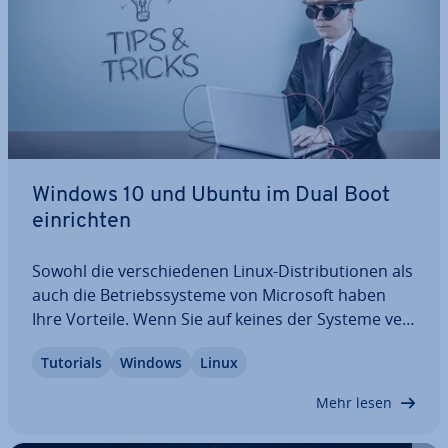
Windows 10 und Ubuntu im Dual Boot
ein­rich­ten
Sowohl die ver­schie­de­nen Linux-Dis­tri­bu­tio­nen als
auch die Be­triebs­sys­te­me von Microsoft haben
Ihre Vorteile. Wenn Sie auf keines der Systeme ver­
zich­ten möchten, verwenden Sie einfach beide
Tutorials
Windows
Linux
parallel. Mit Dual Boot können Sie Windows 10 und
Ubuntu ne­ben­ein­an­der in­stal­lie­ren. Bei…
Mehr lesen