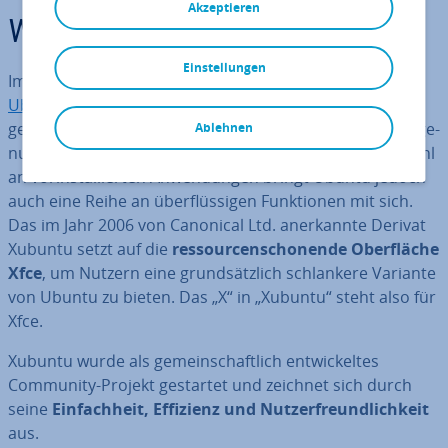
Akzeptieren
Was ist Xubuntu?
Einstellungen
Im Jahr 2004 erschien das Open-Source-Be­triebs­sys­tem
Ubuntu
, dessen Nut­zer­zahl heute auf über 25 Millionen
geschätzt wird. Es zählt daher in­zwi­schen zu den meist­ge­
Ablehnen
nutz­ten Linux-Dis­tri­bu­tio­nen weltweit. Mit seiner Vielzahl
an vor­in­stal­lier­ten An­wen­dun­gen bringt Ubuntu jedoch
auch eine Reihe an über­flüs­si­gen Funk­tio­nen mit sich.
Das im Jahr 2006 von Canonical Ltd. an­er­kann­te Derivat
Xubuntu setzt auf die
res­sour­cen­scho­nen­de Ober­flä­che
Xfce
, um Nutzern eine grund­sätz­lich schlan­ke­re Variante
von Ubuntu zu bieten. Das „X“ in „Xubuntu“ steht also für
Xfce.
Xubuntu wurde als ge­mein­schaft­lich ent­wi­ckel­tes
Community-Projekt gestartet und zeichnet sich durch
seine
Ein­fach­heit, Effizienz und Nut­zer­freund­lich­keit
aus.