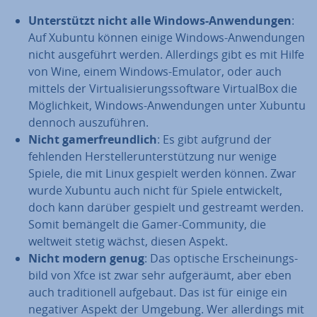
Un­ter­stützt nicht alle Windows-An­wen­dun­gen
:
Auf Xubuntu können einige Windows-An­wen­dun­gen
nicht aus­ge­führt werden. Al­ler­dings gibt es mit Hilfe
von Wine, einem Windows-Emulator, oder auch
mittels der Vir­tua­li­sie­rungs­soft­ware Vir­tu­al­Box die
Mög­lich­keit, Windows-An­wen­dun­gen unter Xubuntu
dennoch aus­zu­füh­ren.
Nicht gam­er­freund­lich
: Es gibt aufgrund der
fehlenden Her­stel­ler­un­ter­stüt­zung nur wenige
Spiele, die mit Linux gespielt werden können. Zwar
wurde Xubuntu auch nicht für Spiele ent­wi­ckelt,
doch kann darüber gespielt und gestreamt werden.
Somit bemängelt die Gamer-Community, die
weltweit stetig wächst, diesen Aspekt.
Nicht modern genug
: Das optische Er­schei­nungs­
bild von Xfce ist zwar sehr auf­ge­räumt, aber eben
auch tra­di­tio­nell aufgebaut. Das ist für einige ein
negativer Aspekt der Umgebung. Wer al­ler­dings mit