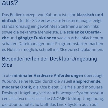
aus?
Das Be­dien­kon­zept von Xubuntu ist sehr
klassisch und
einfach
. Der für Xfce ent­wi­ckel­te Fens­ter­ma­na­ger zeigt
stan­dard­mä­ßig ein gewohntes Startmenü unten links
sowie die bekannte Me­nü­leis­te. Die
schlanke Ober­flä­
che
und
gängige Funk­tio­nen
wie ein Ar­beits­flä­chen­um­
schal­ter, Da­tei­ma­na­ger oder Pro­gramm­star­ter machen
es Nutzern möglich, schnell mit Xfce zu­recht­zu­kom­men.
Be­son­der­hei­ten der Desktop-Umgebung
Xfce
Trotz
minimaler Hardware-An­for­de­run­gen
überzeugt
Xubuntu seine Nutzer durch die visuell
an­spre­chen­de,
moderne Optik
, die Xfce bietet. Die freie und modulare
Desktop-Umgebung ver­braucht weniger Sys­tem­res­sour­
cen als etwa die klas­si­sche GNOME-Desktop-Umgebung,
die Ubuntu nutzt. So läuft das Linux-System auch auf