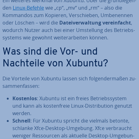
Ein weiteres Merkmal von Xubuntu: Über die grund­le­gen­
den
Linux-Befehle
wie „cp“, „mv“ und „rm“ – also die
Kommandos zum Kopieren, Ver­schie­ben, Um­be­nen­nen
oder Löschen – wird die
Da­tei­ver­wal­tung ver­ein­facht
,
wodurch Nutzer auch bei einer Um­stel­lung des Be­triebs­
sys­tems wie gewohnt wei­ter­ar­bei­ten können.
Was sind die Vor- und
Nachteile von Xubuntu?
Die Vorteile von Xubuntu lassen sich fol­gen­der­ma­ßen zu­
sam­men­fas­sen:
Kostenlos
: Xubuntu ist ein freies Be­triebs­sys­tem
und kann als kos­ten­freie Linux-Dis­tri­bu­ti­on genutzt
werden.
Schnell
: Für Xubuntu spricht die vielmals betonte,
schlanke Xfce-Desktop-Umgebung. Xfce ver­braucht
weniger Res­sour­cen als aktuelle Desktop-Um­ge­bun­