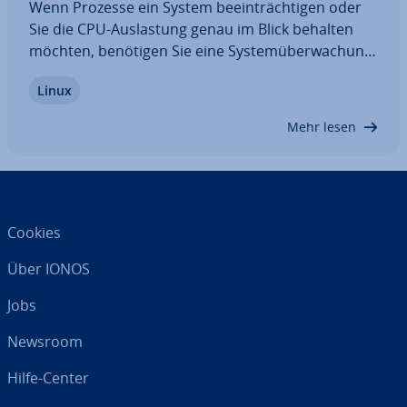
Wenn Prozesse ein System be­ein­träch­ti­gen oder
Sie die CPU-Aus­las­tung genau im Blick behalten
möchten, benötigen Sie eine Sys­tem­über­wa­chung.
Auch Ubuntu hat einen Task­ma­na­ger für diesen
Linux
Zweck. Hier erfahren Sie, wie Sie den Ubuntu-Task­
ma­na­ger öffnen, welche Funk­tio­nen er Ihnen…
Mehr lesen
Cookies
Über IONOS
Jobs
Newsroom
Hilfe-Center