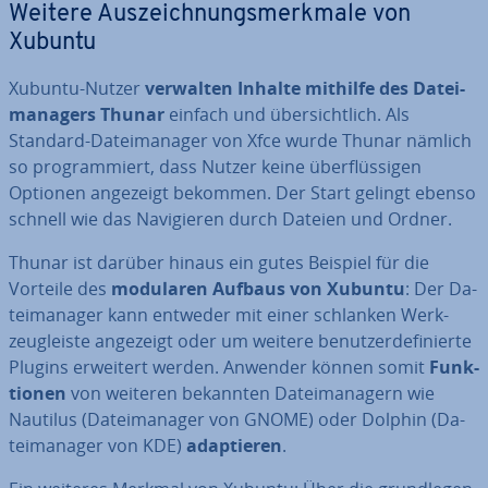
Weitere Aus­zeich­nungs­merk­ma­le von
Xubuntu
Xubuntu-Nutzer
verwalten Inhalte mithilfe des Da­tei­
ma­na­gers
Thunar
einfach und über­sicht­lich. Als
Standard-Da­tei­ma­na­ger von Xfce wurde Thunar nämlich
so pro­gram­miert, dass Nutzer keine über­flüs­si­gen
Optionen angezeigt bekommen. Der Start gelingt ebenso
schnell wie das Na­vi­gie­ren durch Dateien und Ordner.
Thunar ist darüber hinaus ein gutes Beispiel für die
Vorteile des
modularen Aufbaus von Xubuntu
: Der Da­
tei­ma­na­ger kann entweder mit einer schlanken Werk­
zeug­leis­te angezeigt oder um weitere be­nut­zer­de­fi­nier­te
Plugins erweitert werden. Anwender können somit
Funk­
tio­nen
von weiteren bekannten Da­tei­ma­na­gern wie
Nautilus (Da­tei­ma­na­ger von GNOME) oder Dolphin (Da­
tei­ma­na­ger von KDE)
ad­ap­tie­ren
.