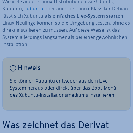
Wie viele andere Linux-Dis­tri­bu­tio­nen wie Ubuntu,
Kubuntu,
Lubuntu
oder auch der Linux-Klassiker Debian
lässt sich Xubuntu
als einfaches Live-System starten
.
Linux-Neulinge können so die Umgebung testen, ohne es
direkt in­stal­lie­ren zu müssen. Auf diese Weise ist das
System al­ler­dings langsamer als bei einer ge­wöhn­li­chen
In­stal­la­ti­on.
Hinweis
Sie können Xubuntu entweder aus dem Live-
System heraus oder direkt über das Boot-Menü
des Xubuntu-In­stal­la­ti­ons­me­di­ums in­stal­lie­ren.
Was zeichnet das Derivat