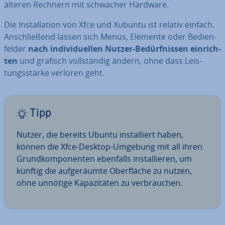
älteren Rechnern mit schwacher Hardware.
Die In­stal­la­ti­on von Xfce und Xubuntu ist relativ einfach.
An­schlie­ßend lassen sich Menüs, Elemente oder Be­dien­
fel­der
nach in­di­vi­du­el­len Nutzer-Be­dürf­nis­sen ein­rich­
ten
und grafisch voll­stän­dig ändern, ohne dass Leis­
tungs­stär­ke verloren geht.
Tipp
Nutzer, die bereits Ubuntu in­stal­liert haben,
können die Xfce-Desktop-Umgebung mit all ihren
Grund­kom­po­nen­ten ebenfalls in­stal­lie­ren, um
künftig die auf­ge­räum­te Ober­flä­che zu nutzen,
ohne unnötige Ka­pa­zi­tä­ten zu ver­brau­chen.