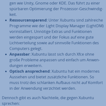
gen wie Unity, Gnome oder KDE. Das führt zu einer
spürbaren Op­ti­mie­rung der Prozessor-Ge­schwin­dig­
keit.
Res­sour­cen­spa­rend
: Unter Xubuntu sind zahl­rei­che
Programme wie der Light Display Manager (LightDM)
vor­in­stal­liert. Unnötige Extras und Funk­tio­nen
werden ein­ge­spart und der Fokus auf eine gute
Licht­ver­tei­lung sowie auf sinnvolle Funk­tio­nen des
Computers gelegt.
Anpassbar
: Xubuntu lässt sich durch Xfce ohne
große Probleme anpassen und einfach um An­wen­
dun­gen erweitern.
Optisch an­spre­chend
: Xubuntu hat ein modernes
Aussehen und bietet zu­sätz­li­che Funk­tio­nen. So
muss trotz des schlanken Aufbaus nicht auf Komfort
in der Anwendung ver­zich­tet werden.
Dennoch gibt es auch Nachteile, die gegen Xubuntu
sprechen: