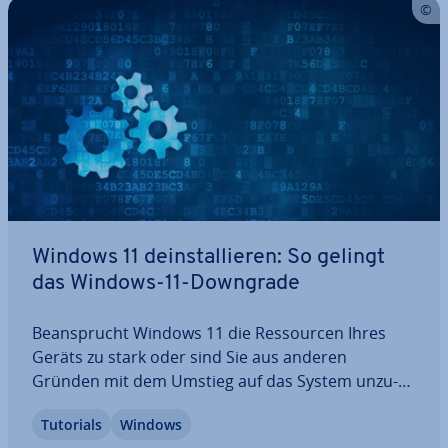
Windows 11 de­instal­lie­ren: So gelingt
das Windows-11-Downgrade
Be­an­sprucht Windows 11 die Res­sour­cen Ihres
Geräts zu stark oder sind Sie aus anderen
Gründen mit dem Umstieg auf das System un­zu­
frie­den? In diesem Fall können Sie in den ersten
Tutorials
Windows
Tagen nach dem Upgrade von der Mög­lich­keit des