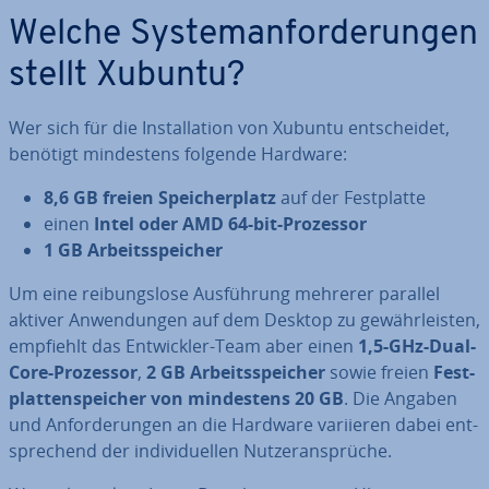
Welche Sys­tem­an­for­de­run­gen
stellt Xubuntu?
Wer sich für die In­stal­la­ti­on von Xubuntu ent­schei­det,
benötigt min­des­tens folgende Hardware:
8,6 GB freien Spei­cher­platz
auf der Fest­plat­te
einen
Intel oder AMD 64-bit-Prozessor
1 GB Ar­beits­spei­cher
Um eine rei­bungs­lo­se Aus­füh­rung mehrerer parallel
aktiver An­wen­dun­gen auf dem Desktop zu ge­währ­leis­ten,
empfiehlt das Ent­wick­ler-Team aber einen
1,5-GHz-Dual-
Core-Prozessor
,
2 GB Ar­beits­spei­cher
sowie freien
Fest­
plat­ten­spei­cher von min­des­tens 20 GB
. Die Angaben
und An­for­de­run­gen an die Hardware variieren dabei ent­
spre­chend der in­di­vi­du­el­len Nut­zer­an­sprü­che.