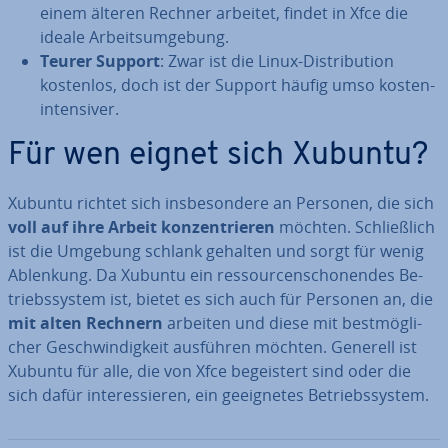
einem älteren Rechner arbeitet, findet in Xfce die
ideale Ar­beits­um­ge­bung.
Teurer Support
: Zwar ist die Linux-Dis­tri­bu­ti­on
kostenlos, doch ist der Support häufig umso kos­ten­
in­ten­si­ver.
Für wen eignet sich Xubuntu?
Xubuntu richtet sich ins­be­son­de­re an Personen, die sich
voll auf ihre Arbeit kon­zen­trie­ren
möchten. Schließ­lich
ist die Umgebung schlank gehalten und sorgt für wenig
Ablenkung. Da Xubuntu ein res­sour­cen­scho­nen­des Be­
triebs­sys­tem ist, bietet es sich auch für Personen an, die
mit alten Rechnern
arbeiten und diese mit best­mög­li­
cher Ge­schwin­dig­keit ausführen möchten. Generell ist
Xubuntu für alle, die von Xfce be­geis­tert sind oder die
sich dafür in­ter­es­sie­ren, ein ge­eig­ne­tes Be­triebs­sys­tem.