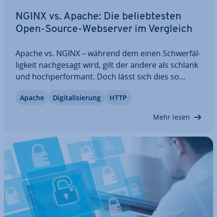
NGINX vs. Apache: Die be­lieb­tes­ten
Open-Source-Webserver im Vergleich
Apache vs. NGINX – während dem einen Schwer­fäl­
lig­keit nach­ge­sagt wird, gilt der andere als schlank
und hoch­per­for­mant. Doch lässt sich dies so
pauschal sagen? Tat­säch­lich stützen sich beide
Apache
Di­gi­ta­li­sie­rung
HTTP
Webserver auf grund­ver­schie­de­ne Konzepte in
Bezug auf das Ver­bin­dungs­ma­nage­ment, die…
Mehr lesen