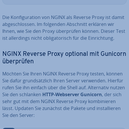
Die Kon­fi­gu­ra­ti­on von NGINX als Reverse Proxy ist damit
ab­ge­schlos­sen. Im folgenden Abschnitt erklären wir
Ihnen, wie Sie den Proxy über­prü­fen können. Dieser Test
ist al­ler­dings nicht ob­li­ga­to­risch für die Ein­rich­tung.
NGINX Reverse Proxy optional mit Gunicorn
über­prü­fen
Möchten Sie Ihren NGINX Reverse Proxy testen, können
Sie dafür grund­sätz­lich Ihren Server verwenden. Hierfür
rufen Sie ihn einfach über die Shell auf. Al­ter­na­tiv nutzen
Sie den schlanken
HTTP-Webserver Gunicorn
, der sich
sehr gut mit dem NGINX Reverse Proxy kom­bi­nie­ren
lässt. Updaten Sie zunächst die Pakete und in­stal­lie­ren
Sie den Server: