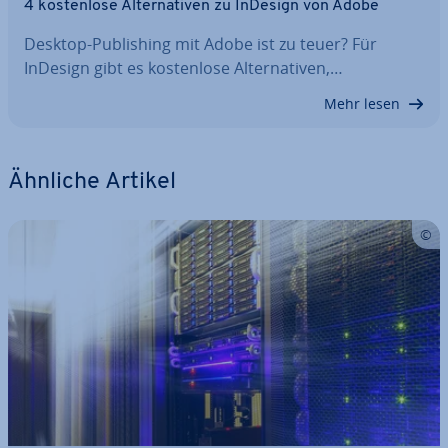
4 kos­ten­lo­se Al­ter­na­ti­ven zu InDesign von Adobe
Desktop-Pu­bli­shing mit Adobe ist zu teuer? Für
InDesign gibt es kos­ten­lo­se Al­ter­na­ti­ven,…
Mehr lesen
Ähnliche Artikel