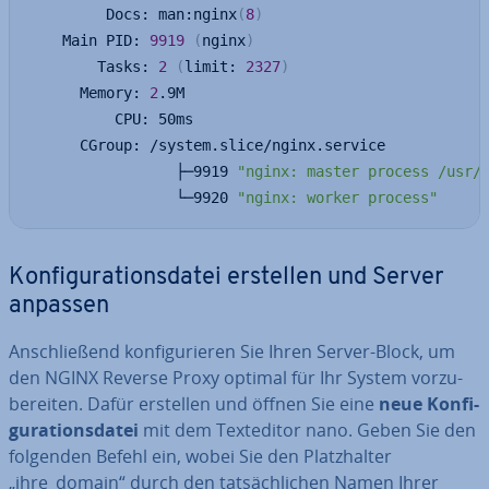
         Docs: man:nginx
(
8
)
    Main PID: 
9919
(
nginx
)
        Tasks: 
2
(
limit: 
2327
)
      Memory: 
2
.9M

          CPU: 50ms

      CGroup: /system.slice/nginx.service

                 ├─9919 
"nginx: master process /usr/
                 └─9920 
"nginx: worker process"
Kon­fi­gu­ra­ti­ons­da­tei erstellen und Server
anpassen
An­schlie­ßend kon­fi­gu­rie­ren Sie Ihren Server-Block, um
den NGINX Reverse Proxy optimal für Ihr System vor­zu­
be­rei­ten. Dafür erstellen und öffnen Sie eine
neue Kon­fi­
gu­ra­ti­ons­da­tei
mit dem Text­edi­tor nano. Geben Sie den
folgenden Befehl ein, wobei Sie den Platz­hal­ter
„ihre_domain“ durch den tat­säch­li­chen Namen Ihrer