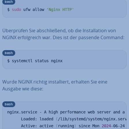
bash
$ 
sudo
 ufw allow 
'Nginx HTTP'
Über­prü­fen Sie ab­schlie­ßend, ob die In­stal­la­ti­on von
NGINX er­folg­reich war. Dies ist der passende Command:
bash
$ systemctl status nginx
Wurde NGINX richtig in­stal­liert, erhalten Sie eine
Ausgabe wie diese:
bash
nginx.service - A high performance web server and a r
      Loaded: loaded 
(
/lib/systemd/system/nginx.serv
      Active: active 
(
running
)
 since Mon 
2024
-06-24 