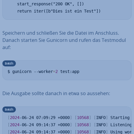
	start_response("200 OK", [])

	return iter([b"Dies ist ein Test"])
Speichern und schließen Sie die Datei im Anschluss.
Danach starten Sie Gunicorn und rufen das Testmodul
auf:
bash
$ gunicorn --worker
=
2
 test:app
Die Ausgabe sollte danach in etwa so aussehen:
bash
[
2024
-06-24 07:09:29 +0000
]
[
10568
]
[
INFO
]
 Starting 
[
2024
-06-24 09:14:37 +0000
]
[
10568
]
[
INFO
]
 Listening
[
2024
-06-24 09:14:37 +0000
]
[
10568
]
[
INFO
]
 Using wor