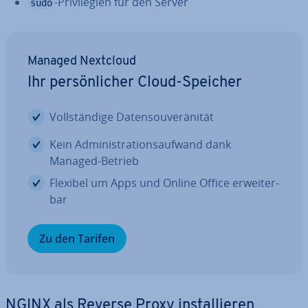
-Pri­vi­le­gi­en für den Server
sudo
Managed Nextcloud
Ihr per­sön­li­cher Cloud-Speicher
Voll­stän­di­ge Da­ten­sou­ve­rä­ni­tät
Kein Ad­mi­nis­tra­ti­ons­auf­wand dank
Managed-Betrieb
Flexibel um Apps und Online Office er­wei­ter­
bar
Zu den Tarifen
NGINX als Reverse Proxy in­stal­lie­ren