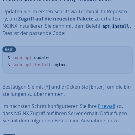
Updaten Sie im ersten Schritt via Terminal Ihr Re­po­si­to­
ry, um
Zugriff auf die neuesten Pakete
zu erhalten.
NGINX in­stal­lie­ren Sie dann mit dem Befehl
.
apt install
Dies ist der passende Code:
bash
$ 
sudo
apt
 update

$ 
sudo
apt
install
 nginx
Be­stä­ti­gen Sie mit [Y] und drücken Sie [Enter], um die Ein­
stel­lun­gen zu über­neh­men.
Im nächsten Schritt kon­fi­gu­rie­ren Sie Ihre
Firewall
so,
dass NGINX Zugriff auf Ihren Server erhält. Dafür fügen
Sie mit dem folgenden Befehl eine Ausnahme hinzu: