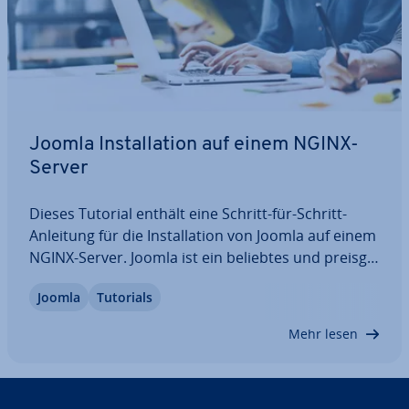
Joomla In­stal­la­ti­on auf einem NGINX-
Server
Dieses Tutorial enthält eine Schritt-für-Schritt-
Anleitung für die In­stal­la­ti­on von Joomla auf einem
NGINX-Server. Joomla ist ein beliebtes und preis­ge­
krön­tes Content Ma­nage­ment System (CMS), das
Joomla
Tutorials
dank seiner Be­nut­zer­freund­lich­keit Millionen von
Nutzern überzeugt hat.
Mehr lesen