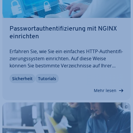
Pass­wort­au­then­ti­fi­zie­rung mit NGINX
ein­rich­ten
Erfahren Sie, wie Sie ein einfaches HTTP-Au­then­ti­fi­
zie­rungs­sys­tem ein­rich­ten. Auf diese Weise
können Sie bestimmte Ver­zeich­nis­se auf Ihrer
Website mit einem Passwort schützen.
Si­cher­heit
Tutorials
Mehr lesen