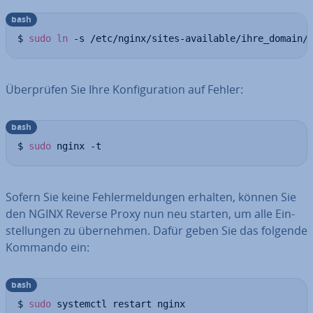
bash
$ 
sudo
ln
 -s /etc/nginx/sites-available/ihre_domain/
Über­prü­fen Sie Ihre Kon­fi­gu­ra­ti­on auf Fehler:
bash
$ 
sudo
 nginx -t
Sofern Sie keine Feh­ler­mel­dun­gen erhalten, können Sie
den NGINX Reverse Proxy nun neu starten, um alle Ein­
stel­lun­gen zu über­neh­men. Dafür geben Sie das folgende
Kommando ein:
bash
$ 
sudo
 systemctl restart nginx