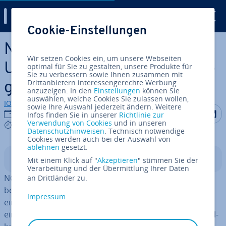
Digital Guide
Cookie-Einstellungen
Zum Haupt­in­halt springen
NGINX Reverse Proxy auf
Wir setzen Cookies ein, um unsere Webseiten
Ubuntu 22.04 ein­rich­ten – so
optimal für Sie zu gestalten, unsere Produkte für
Sie zu verbessern sowie Ihnen zusammen mit
Drittanbietern interessengerechte Werbung
geht‘s
anzuzeigen. In den
Einstellungen
können Sie
auswählen, welche Cookies Sie zulassen wollen,
IONOS Redaktion
sowie Ihre Auswahl jederzeit ändern. Weitere
Auf Facebo
Auf Tw
A
04.07.2024
Infos finden Sie in unserer
Richtlinie zur
Verwendung von Cookies
und in unseren
5 mins
Datenschutzhinweisen
. Technisch notwendige
Cookies werden auch bei der Auswahl von
ablehnen
gesetzt.
In­halts­ver­zeich­nis
Mit einem Klick auf "
Akzeptieren
" stimmen Sie der
Verarbeitung und der Übermittlung Ihrer Daten
NGINX als Reverse Proxy ein­zu­set­zen, ist eine sehr
an Drittländer zu.
beliebte und emp­feh­lens­wer­te Option. Um die Lösung
Impressum
ein­zu­rich­ten, müssen Sie lediglich NGINX in­stal­lie­ren,
eine Kon­fi­gu­ra­ti­ons­da­tei erstellen und die Ser­ver­ein­stel­