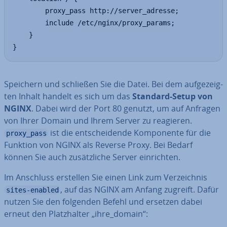
        proxy_pass http://server_adresse;

        include /etc/nginx/proxy_params;

    }

}
Speichern und schließen Sie die Datei. Bei dem auf­ge­zeig­
ten Inhalt handelt es sich um das
Standard-Setup von
NGINX
. Dabei wird der Port 80 genutzt, um auf Anfragen
von Ihrer Domain und Ihrem Server zu reagieren.
ist die ent­schei­den­de Kom­po­nen­te für die
proxy_pass
Funktion von NGINX als Reverse Proxy. Bei Bedarf
können Sie auch zu­sätz­li­che Server ein­rich­ten.
Im Anschluss erstellen Sie einen Link zum Ver­zeich­nis
, auf das NGINX am Anfang zugreift. Dafür
sites-enabled
nutzen Sie den folgenden Befehl und ersetzen dabei
erneut den Platz­hal­ter „ihre_domain“: