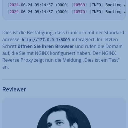
[
2024
-06-24 09:14:37 +0000
]
[
10569
]
[
INFO
]
 Booting w
[
2024
-06-24 09:14:37 +0000
]
[
10570
]
[
INFO
]
 Booting w
Dies ist die Be­stä­ti­gung, dass Gunicorn mit der Stan­dard­
adres­se
in­ter­agiert. Im letzten
http://127.0.0.1:8000
Schritt
öffnen Sie Ihren Browser
und rufen die Domain
auf, die Sie mit NGINX kon­fi­gu­riert haben. Der NGINX
Reverse Proxy zeigt nun die Meldung „Dies ist ein Test“
an.
Reviewer