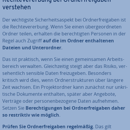
Rech­te­ver­er­bung bei Ord­ner­frei­ga­ben
verstehen
Der wich­tigs­te Si­cher­heits­aspekt bei Ord­ner­frei­ga­ben ist
die Rech­te­ver­er­bung. Wenn Sie einen über­ge­ord­ne­ten
Ordner teilen, erhalten die be­rech­tig­ten Personen in der
Regel auch Zugriff
auf die im Ordner ent­hal­te­nen
Dateien und Un­ter­ord­ner
.
Das ist praktisch, wenn Sie einen ge­mein­sa­men Ar­beits­
be­reich verwalten. Gleich­zei­tig steigt aber das Risiko, ver­
se­hent­lich sensible Daten frei­zu­ge­ben. Besonders
kritisch wird dies, wenn Ord­ner­struk­tu­ren über längere
Zeit wachsen. Ein Pro­jekt­ord­ner kann zunächst nur un­kri­
ti­sche Dokumente enthalten, später aber Angebote,
Verträge oder per­so­nen­be­zo­ge­ne Daten aufnehmen.
Setzen Sie
Be­rech­ti­gun­gen bei Ord­ner­frei­ga­ben daher
so re­strik­tiv wie möglich
.
Prüfen Sie Ord­ner­frei­ga­ben re­gel­mä­ßig
. Das gilt