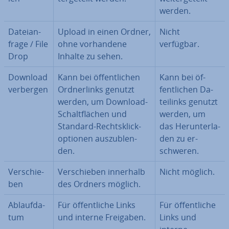
werden.
Da­tei­an­
Upload in einen Ordner,
Nicht
fra­ge / File
ohne vor­han­de­ne
verfügbar.
Drop
Inhalte zu sehen.
Download
Kann bei öf­fent­li­chen
Kann bei öf­
verbergen
Ord­ner­links genutzt
fent­li­chen Da­
werden, um Download-
tei­links genutzt
Schalt­flä­chen und
werden, um
Standard-Rechts­klick­
das Her­un­ter­la­
op­tio­nen aus­zu­blen­
den zu er­
den.
schwe­ren.
Ver­schie­
Ver­schie­ben innerhalb
Nicht möglich.
ben
des Ordners möglich.
Ab­lauf­da­
Für öf­fent­li­che Links
Für öf­fent­li­che
tum
und interne Freigaben.
Links und