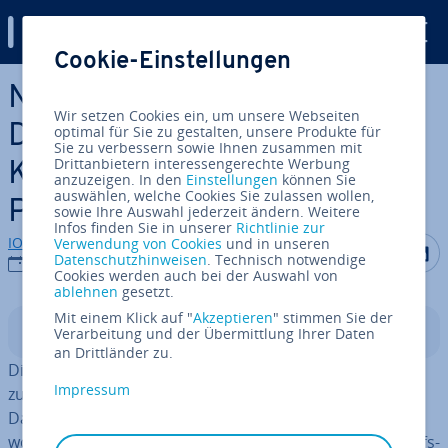
Digital Guide
Cookie-Einstellungen
Zum Haupt­in­halt springen
Nextcloud Ordner und
Wir setzen Cookies ein, um unsere Webseiten
Dateien sicher freigeben:
optimal für Sie zu gestalten, unsere Produkte für
Sie zu verbessern sowie Ihnen zusammen mit
Drittanbietern interessengerechte Werbung
Kon­fi­gu­ra­ti­on und Best
anzuzeigen. In den
Einstellungen
können Sie
auswählen, welche Cookies Sie zulassen wollen,
Practices
sowie Ihre Auswahl jederzeit ändern. Weitere
Infos finden Sie in unserer
Richtlinie zur
IONOS Redaktion
Verwendung von Cookies
und in unseren
Auf Facebo
Auf Tw
A
Datenschutzhinweisen
. Technisch notwendige
11.05.2026
Cookies werden auch bei der Auswahl von
ablehnen
gesetzt.
Mit einem Klick auf "
Akzeptieren
" stimmen Sie der
In­halts­ver­zeich­nis
Verarbeitung und der Übermittlung Ihrer Daten
an Drittländer zu.
Die Nextcloud-Freigabe ist ein ad­mi­nis­tra­ti­ver Prozess
Impressum
zur kon­trol­lier­ten Be­reit­stel­lung von Ordnern und
Dateien. Durch den Einsatz von Ver­schlüs­se­lung, Pass­
wort­schutz und Ab­lauf­da­ten wird eine granulare Zu­griffs­