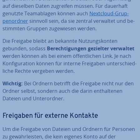
auf dieselben Daten zugreifen müssen. Für dauerhaft
genutzte Team­ab­la­gen können auch
Nextcloud-Grup­
pen­ord­ner
sinnvoll sein, da sie zentral verwaltet und be­
stimm­ten Gruppen zu­ge­wie­sen werden.
Die Freigabe bleibt an bekannte Nut­zungs­kon­ten
gebunden, sodass
Be­rech­ti­gun­gen gezielter verwaltet
werden können als bei einem öf­fent­li­chen Link. Je nach
Kon­fi­gu­ra­ti­on können für interne Freigaben un­ter­schied­
li­che Rechte vergeben werden.
Wichtig:
Bei Ordnern betrifft die Freigabe nicht nur den
Ordner selbst, sondern auch die darin ent­hal­te­nen
Dateien und Un­ter­ord­ner.
Freigaben für externe Kontakte
Um die Freigabe von Dateien und Ordnern für Personen
zu ge­währ­leis­ten, die kein eigenes Konto auf der