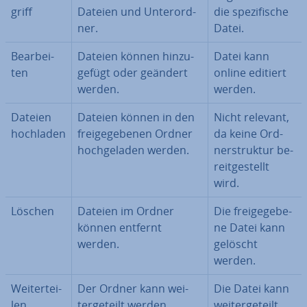
griff
Dateien und Un­ter­ord­
die spe­zi­fi­sche
ner.
Datei.
Be­ar­bei­
Dateien können hin­zu­
Datei kann
ten
ge­fügt oder geändert
online editiert
werden.
werden.
Dateien
Dateien können in den
Nicht relevant,
hochladen
frei­ge­ge­be­nen Ordner
da keine Ord­
hoch­ge­la­den werden.
ner­struk­tur be­
reit­ge­stellt
wird.
Löschen
Dateien im Ordner
Die frei­ge­ge­be­
können entfernt
ne Datei kann
werden.
gelöscht
werden.
Wei­ter­tei­
Der Ordner kann wei­
Die Datei kann
len
ter­ge­teilt werden.
wei­ter­ge­teilt