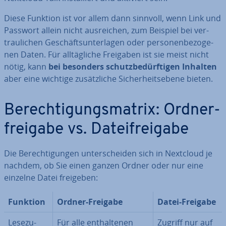
Diese Funktion ist vor allem dann sinnvoll, wenn Link und
Passwort allein nicht aus­rei­chen, zum Beispiel bei ver­
trau­li­chen Ge­schäfts­un­ter­la­gen oder per­so­nen­be­zo­ge­
nen Daten. Für all­täg­li­che Freigaben ist sie meist nicht
nötig, kann
bei besonders schutz­be­dürf­ti­gen Inhalten
aber eine wichtige zu­sätz­li­che Si­cher­heits­ebe­ne bieten.
Be­rech­ti­gungs­ma­trix: Ord­ner­
frei­ga­be vs. Da­tei­frei­ga­be
Die Be­rech­ti­gun­gen un­ter­schei­den sich in Nextcloud je
nachdem, ob Sie einen ganzen Ordner oder nur eine
einzelne Datei freigeben:
Funktion
Ordner-Freigabe
Datei-Freigabe
Le­se­zu­
Für alle ent­hal­te­nen
Zugriff nur auf