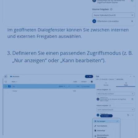
Im ge­öff­ne­ten Dia­log­fens­ter können Sie zwischen internen
und externen Freigaben auswählen.
De­fi­nie­ren Sie einen passenden Zu­griffs­mo­dus (z. B.
„Nur anzeigen“ oder „Kann be­ar­bei­ten“).