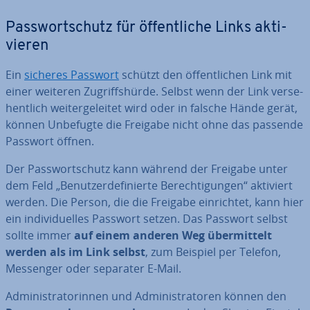
Pass­wort­schutz für öf­fent­li­che Links ak­ti­
vie­ren
Ein
sicheres Passwort
schützt den öf­fent­li­chen Link mit
einer weiteren Zu­griffs­hür­de. Selbst wenn der Link ver­se­
hent­lich wei­ter­ge­lei­tet wird oder in falsche Hände gerät,
können Unbefugte die Freigabe nicht ohne das passende
Passwort öffnen.
Der Pass­wort­schutz kann während der Freigabe unter
dem Feld „Be­nut­zer­de­fi­nier­te Be­rech­ti­gun­gen“ aktiviert
werden. Die Person, die die Freigabe ein­rich­tet, kann hier
ein in­di­vi­du­el­les Passwort setzen. Das Passwort selbst
sollte immer
auf einem anderen Weg über­mit­telt
werden als im Link selbst
, zum Beispiel per Telefon,
Messenger oder separater E-Mail.
Ad­mi­nis­tra­to­rin­nen und Ad­mi­nis­tra­to­ren können den