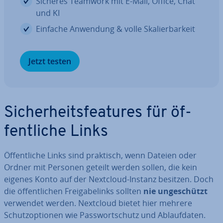
Sicheres Teamwork mit E-Mail, Office, Chat
und KI
Einfache Anwendung & volle Ska­lier­bar­keit
Jetzt testen
Si­cher­heits­fea­tures für öf­
fent­li­che Links
Öf­fent­li­che Links sind praktisch, wenn Dateien oder
Ordner mit Personen geteilt werden sollen, die kein
eigenes Konto auf der Nextcloud-Instanz besitzen. Doch
die öf­fent­li­chen Frei­ga­be­l­inks sollten
nie un­ge­schützt
verwendet werden. Nextcloud bietet hier mehrere
Schutz­op­tio­nen wie Pass­wort­schutz und Ab­lauf­da­ten.