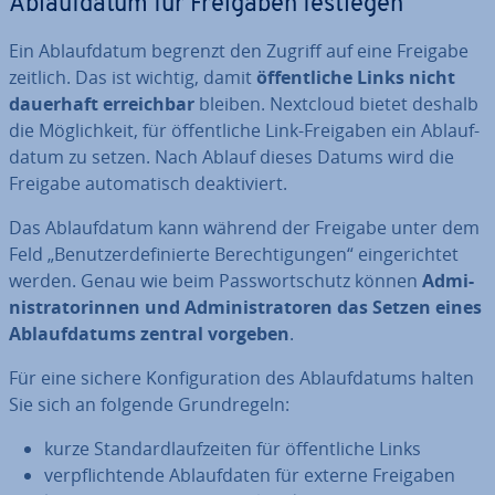
Ab­lauf­da­tum für Freigaben festlegen
Ein Ab­lauf­da­tum begrenzt den Zugriff auf eine Freigabe
zeitlich. Das ist wichtig, damit
öf­fent­li­che Links nicht
dauerhaft er­reich­bar
bleiben. Nextcloud bietet deshalb
die Mög­lich­keit, für öf­fent­li­che Link-Freigaben ein Ab­lauf­
da­tum zu setzen. Nach Ablauf dieses Datums wird die
Freigabe au­to­ma­tisch de­ak­ti­viert.
Das Ab­lauf­da­tum kann während der Freigabe unter dem
Feld „Be­nut­zer­de­fi­nier­te Be­rech­ti­gun­gen“ ein­ge­rich­tet
werden. Genau wie beim Pass­wort­schutz können
Ad­mi­
nis­tra­to­rin­nen und Ad­mi­nis­tra­to­ren das Setzen eines
Ab­lauf­da­tums zentral vorgeben
.
Für eine sichere Kon­fi­gu­ra­ti­on des Ab­lauf­da­tums halten
Sie sich an folgende Grund­re­geln:
kurze Stan­dard­lauf­zei­ten für öf­fent­li­che Links
ver­pflich­ten­de Ab­lauf­da­ten für externe Freigaben