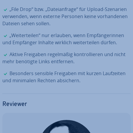
✓
„File Drop“ bzw. „Da­tei­an­fra­ge“ für Upload-Szenarien
verwenden, wenn externe Personen keine vor­han­de­nen
Dateien sehen sollen.
✓
„Wei­ter­tei­len“ nur erlauben, wenn Emp­fän­ge­rin­nen
und Empfänger Inhalte wirklich wei­ter­tei­len dürfen.
✓
Aktive Freigaben re­gel­mä­ßig kon­trol­lie­ren und nicht
mehr benötigte Links entfernen.
✓
Besonders sensible Freigaben mit kurzen Lauf­zei­ten
und minimalen Rechten absichern.
Reviewer