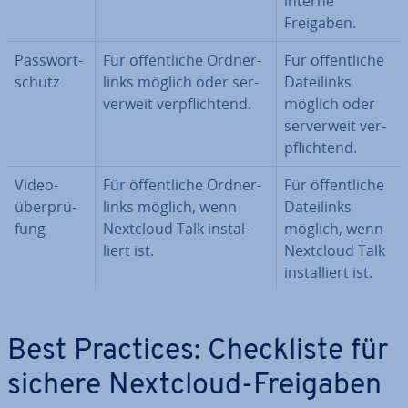
interne
Freigaben.
Pass­wort­
Für öf­fent­li­che Ord­ner­
Für öf­fent­li­che
schutz
links möglich oder ser­
Da­tei­links
ver­weit ver­pflich­tend.
möglich oder
ser­ver­weit ver­
pflich­tend.
Vi­deo­
Für öf­fent­li­che Ord­ner­
Für öf­fent­li­che
über­prü­
links möglich, wenn
Da­tei­links
fung
Nextcloud Talk in­stal­
möglich, wenn
liert ist.
Nextcloud Talk
in­stal­liert ist.
Best Practices: Check­lis­te für
sichere Nextcloud-Freigaben