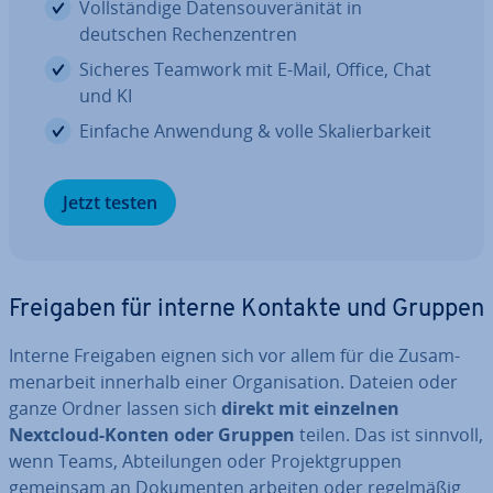
Voll­stän­di­ge Da­ten­sou­ve­rä­ni­tät in
deutschen Re­chen­zen­tren
Sicheres Teamwork mit E-Mail, Office, Chat
und KI
Einfache Anwendung & volle Ska­lier­bar­keit
Jetzt testen
Freigaben für interne Kontakte und Gruppen
Interne Freigaben eignen sich vor allem für die Zu­sam­
men­ar­beit innerhalb einer Or­ga­ni­sa­ti­on. Dateien oder
ganze Ordner lassen sich
direkt mit einzelnen
Nextcloud-Konten oder Gruppen
teilen. Das ist sinnvoll,
wenn Teams, Ab­tei­lun­gen oder Pro­jekt­grup­pen
gemeinsam an Do­ku­men­ten arbeiten oder re­gel­mä­ßig