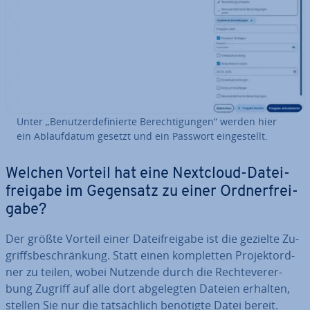
Unter „Be­nut­zer­de­fi­nier­te Be­rech­ti­gun­gen“ werden hier
ein Ab­lauf­da­tum gesetzt und ein Passwort ein­ge­stellt.
Welchen Vorteil hat eine Nextcloud-Da­tei­
frei­ga­be im Gegensatz zu einer Ord­ner­frei­
ga­be?
Der größte Vorteil einer Da­tei­frei­ga­be ist die gezielte Zu­
griffs­be­schrän­kung. Statt einen kom­plet­ten Pro­jekt­ord­
ner zu teilen, wobei Nutzende durch die Rech­te­ver­er­
bung Zugriff auf alle dort ab­ge­leg­ten Dateien erhalten,
stellen Sie nur die tat­säch­lich benötigte Datei bereit.