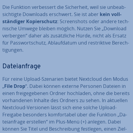
Die Funktion ver­bes­sert die Si­cher­heit, weil sie un­be­ab­
sich­tig­te Downloads erschwert. Sie ist aber
kein voll­
stän­di­ger Ko­pier­schutz
: Screen­shots oder andere tech­
ni­sche Umwege bleiben möglich. Nutzen Sie „Download
verbergen“ daher als zu­sätz­li­che Hürde, nicht als Ersatz
für Pass­wort­schutz, Ab­lauf­da­tum und re­strik­ti­ve Be­rech­
ti­gun­gen.
Da­tei­an­fra­ge
Für reine Upload-Szenarien bietet Nextcloud den Modus
„
File Drop
“. Dabei können externe Personen Dateien in
einen frei­ge­ge­be­nen Ordner hochladen, ohne die bereits
vor­han­de­nen Inhalte des Ordners zu sehen. In aktuellen
Nextcloud-Versionen lässt sich eine solche Upload-
Freigabe besonders kom­for­ta­bel über die Funktion „Da­
tei­an­fra­ge erstellen“ im Plus-Menü (+) anlegen. Dabei
können Sie Titel und Be­schrei­bung festlegen, einen Ziel­