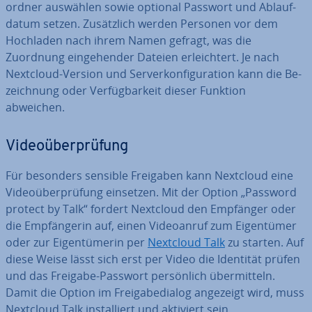
ord­ner auswählen sowie optional Passwort und Ab­lauf­
da­tum setzen. Zu­sätz­lich werden Personen vor dem
Hochladen nach ihrem Namen gefragt, was die
Zuordnung ein­ge­hen­der Dateien er­leich­tert. Je nach
Nextcloud-Version und Ser­ver­kon­fi­gu­ra­ti­on kann die Be­
zeich­nung oder Ver­füg­bar­keit dieser Funktion
abweichen.
Vi­deo­über­prü­fung
Für besonders sensible Freigaben kann Nextcloud eine
Vi­deo­über­prü­fung einsetzen. Mit der Option „Password
protect by Talk“ fordert Nextcloud den Empfänger oder
die Emp­fän­ge­rin auf, einen Vi­deo­an­ruf zum Ei­gen­tü­mer
oder zur Ei­gen­tü­me­rin per
Nextcloud Talk
zu starten. Auf
diese Weise lässt sich erst per Video die Identität prüfen
und das Freigabe-Passwort per­sön­lich über­mit­teln.
Damit die Option im Frei­ga­be­dia­log angezeigt wird, muss
Nextcloud Talk in­stal­liert und aktiviert sein.