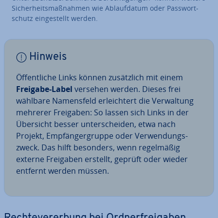
Si­cher­heits­maß­nah­men wie Ab­lauf­da­tum oder Pass­wort­
schutz ein­ge­stellt werden.
Hinweis
Öf­fent­li­che Links können zu­sätz­lich mit einem
Freigabe-Label
versehen werden. Dieses frei
wählbare Na­mens­feld er­leich­tert die Ver­wal­tung
mehrerer Freigaben: So lassen sich Links in der
Übersicht besser un­ter­schei­den, etwa nach
Projekt, Emp­fän­ger­grup­pe oder Ver­wen­dungs­
zweck. Das hilft besonders, wenn re­gel­mä­ßig
externe Freigaben erstellt, geprüft oder wieder
entfernt werden müssen.