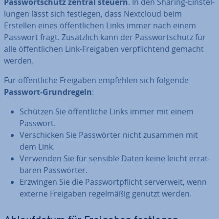
Pass­wort­schutz zentral steuern
. In den Sharing-Ein­stel­
lun­gen lässt sich festlegen, dass Nextcloud beim
Erstellen eines öf­fent­li­chen Links immer nach einem
Passwort fragt. Zu­sätz­lich kann der Pass­wort­schutz für
alle öf­fent­li­chen Link-Freigaben ver­pflich­tend gemacht
werden.
Für öf­fent­li­che Freigaben empfehlen sich folgende
Passwort-Grund­re­geln
:
Schützen Sie öf­fent­li­che Links immer mit einem
Passwort.
Ver­schi­cken Sie Pass­wör­ter nicht zusammen mit
dem Link.
Verwenden Sie für sensible Daten keine leicht er­rat­
ba­ren Pass­wör­ter.
Erzwingen Sie die Pass­wort­pflicht ser­ver­weit, wenn
externe Freigaben re­gel­mä­ßig genutzt werden.