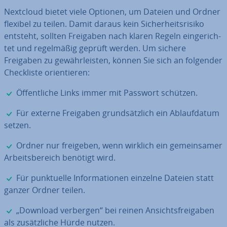
Nextcloud bietet viele Optionen, um Dateien und Ordner
flexibel zu teilen. Damit daraus kein Si­cher­heits­ri­si­ko
entsteht, sollten Freigaben nach klaren Regeln ein­ge­rich­
tet und re­gel­mä­ßig geprüft werden. Um sichere
Freigaben zu ge­währ­leis­ten, können Sie sich an folgender
Check­lis­te ori­en­tie­ren:
✓
Öf­fent­li­che Links immer mit Passwort schützen.
✓
Für externe Freigaben grund­sätz­lich ein Ab­lauf­da­tum
setzen.
✓
Ordner nur freigeben, wenn wirklich ein ge­mein­sa­mer
Ar­beits­be­reich benötigt wird.
✓
Für punk­tu­el­le In­for­ma­tio­nen einzelne Dateien statt
ganzer Ordner teilen.
✓
„Download verbergen“ bei reinen An­sichts­frei­ga­ben
als zu­sätz­li­che Hürde nutzen.