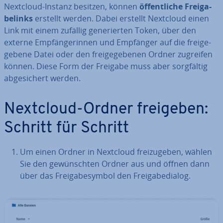
Nextcloud-Instanz besitzen, können
öf­fent­li­che Frei­ga­
be­l­inks
erstellt werden. Dabei erstellt Nextcloud einen
Link mit einem zufällig ge­ne­rier­ten Token, über den
externe Emp­fän­ge­rin­nen und Empfänger auf die frei­ge­
ge­be­ne Datei oder den frei­ge­ge­be­nen Ordner zugreifen
können. Diese Form der Freigabe muss aber sorg­fäl­tig
ab­ge­si­chert werden.
Nextcloud-Ordner freigeben:
Schritt für Schritt
Um einen Ordner in Nextcloud frei­zu­ge­ben, wählen
Sie den ge­wünsch­ten Ordner aus und öffnen dann
über das Frei­ga­be­sym­bol den Frei­ga­be­dia­log.