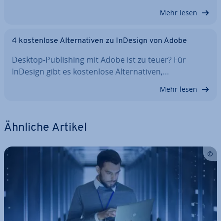
Mehr lesen
4 kos­ten­lo­se Al­ter­na­ti­ven zu InDesign von Adobe
Desktop-Pu­bli­shing mit Adobe ist zu teuer? Für
InDesign gibt es kos­ten­lo­se Al­ter­na­ti­ven,…
Mehr lesen
Ähnliche Artikel