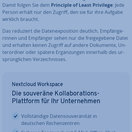
Damit folgen Sie dem
Principle of Least Privilege
: Jede
Person erhält nur den Zugriff, den sie für ihre Aufgabe
wirklich braucht.
Das reduziert die Da­ten­ex­po­si­ti­on deutlich. Emp­fän­ge­
rin­nen und Empfänger sehen nur die frei­ge­ge­be­ne Datei
und erhalten keinen Zugriff auf andere Dokumente, Un­
ter­ord­ner oder spätere Er­gän­zun­gen innerhalb des ur­
sprüng­li­chen Ver­zeich­nis­ses.
Nextcloud Workspace
Die souveräne Kol­la­bo­ra­ti­ons-
Plattform für Ihr Un­ter­neh­men
Voll­stän­di­ge Da­ten­sou­ve­rä­ni­tät in
deutschen Re­chen­zen­tren