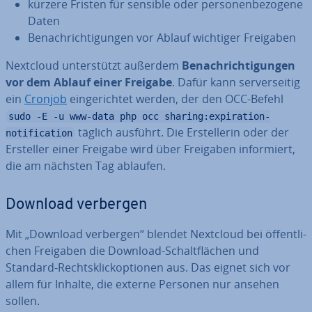
kürzere Fristen für sensible oder per­so­nen­be­zo­ge­ne
Daten
Be­nach­rich­ti­gun­gen vor Ablauf wichtiger Freigaben
Nextcloud un­ter­stützt außerdem
Be­nach­rich­ti­gun­gen
vor dem Ablauf einer Freigabe
. Dafür kann ser­ver­sei­tig
ein
Cronjob
ein­ge­rich­tet werden, der den OCC-Befehl
sudo -E -u www-data php occ sharing:expiration-
täglich ausführt. Die Er­stel­le­rin oder der
notification
Ersteller einer Freigabe wird über Freigaben in­for­miert,
die am nächsten Tag ablaufen.
Download verbergen
Mit „Download verbergen“ blendet Nextcloud bei öf­fent­li­
chen Freigaben die Download-Schalt­flä­chen und
Standard-Rechts­klick­op­tio­nen aus. Das eignet sich vor
allem für Inhalte, die externe Personen nur ansehen
sollen.