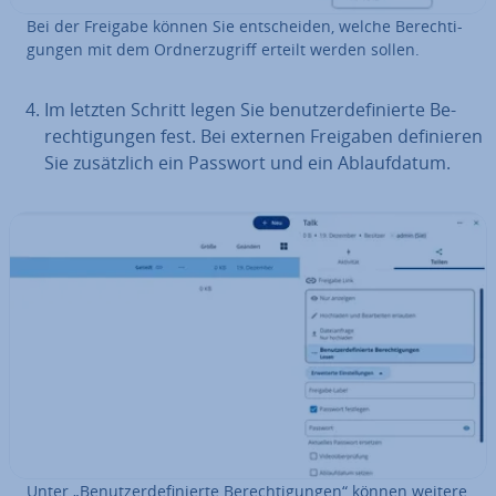
Bei der Freigabe können Sie ent­schei­den, welche Be­rech­ti­
gun­gen mit dem Ord­ner­zu­griff erteilt werden sollen.
Im letzten Schritt legen Sie be­nut­zer­de­fi­nier­te Be­
rech­ti­gun­gen fest. Bei externen Freigaben de­fi­nie­ren
Sie zu­sätz­lich ein Passwort und ein Ab­lauf­da­tum.
Unter „Be­nut­zer­de­fi­nier­te Be­rech­ti­gun­gen“ können weitere