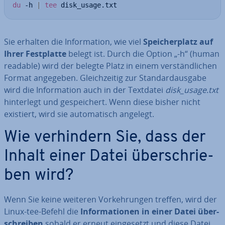
du
 -h 
|
tee
 disk_usage.txt
Sie erhalten die In­for­ma­ti­on, wie viel
Spei­cher­platz auf
Ihrer Fest­plat­te
belegt ist. Durch die Option „-h“ (human
readable) wird der belegte Platz in einem ver­ständ­li­chen
Format angegeben. Gleich­zei­tig zur Stan­dard­aus­ga­be
wird die In­for­ma­ti­on auch in der Textdatei
disk_usage.txt
hin­ter­legt und ge­spei­chert. Wenn diese bisher nicht
existiert, wird sie au­to­ma­tisch angelegt.
Wie ver­hin­dern Sie, dass der
Inhalt einer Datei über­schrie­
ben wird?
Wenn Sie keine weiteren Vor­keh­run­gen treffen, wird der
Linux-tee-Befehl die
In­for­ma­tio­nen in einer Datei über­
schrei­ben
sobald er erneut ein­ge­setzt und diese Datei