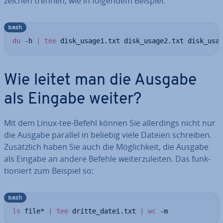
zei­chen trennen, wie in folgendem Beispiel:
bash
du
 -h 
|
tee
 disk_usage1.txt disk_usage2.txt disk_usa
Wie leitet man die Ausgabe
als Eingabe weiter?
Mit dem Linux-tee-Befehl können Sie al­ler­dings nicht nur
die Ausgabe parallel in beliebig viele Dateien schreiben.
Zu­sätz­lich haben Sie auch die Mög­lich­keit, die Ausgabe
als Eingabe an andere Befehle wei­ter­zu­lei­ten. Das funk­
tio­niert zum Beispiel so:
bash
ls
 file* 
|
tee
 dritte_datei.txt 
|
wc
 -m