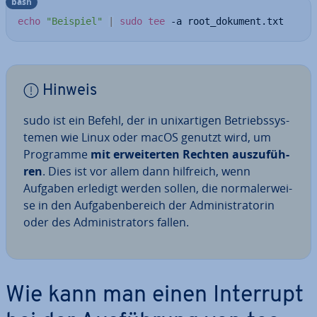
bash
echo
"Beispiel"
|
sudo
tee
 -a root_dokument.txt
Hinweis
sudo ist ein Befehl, der in unix­ar­ti­gen Be­triebs­sys­
te­men wie Linux oder macOS genutzt wird, um
Programme
mit er­wei­ter­ten Rechten aus­zu­füh­
ren
. Dies ist vor allem dann hilfreich, wenn
Aufgaben erledigt werden sollen, die nor­ma­ler­wei­
se in den Auf­ga­ben­be­reich der Ad­mi­nis­tra­to­rin
oder des Ad­mi­nis­tra­tors fallen.
Wie kann man einen Interrupt