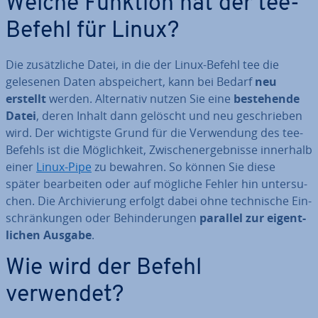
Welche Funktion hat der tee-
Befehl für Linux?
Die zu­sätz­li­che Datei, in die der Linux-Befehl tee die
gelesenen Daten ab­spei­chert, kann bei Bedarf
neu
erstellt
werden. Al­ter­na­tiv nutzen Sie eine
be­stehen­de
Datei
, deren Inhalt dann gelöscht und neu ge­schrie­ben
wird. Der wich­tigs­te Grund für die Ver­wen­dung des tee-
Befehls ist die Mög­lich­keit, Zwi­schen­er­geb­nis­se innerhalb
einer
Linux-Pipe
zu bewahren. So können Sie diese
später be­ar­bei­ten oder auf mögliche Fehler hin un­ter­su­
chen. Die Ar­chi­vie­rung erfolgt dabei ohne tech­ni­sche Ein­
schrän­kun­gen oder Be­hin­de­run­gen
parallel zur ei­gent­
li­chen Ausgabe
.
Wie wird der Befehl
verwendet?