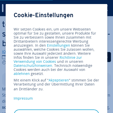
Digital Guide
Cookie-Einstellungen
Zum Haupt­in­halt springen
tee-Befehl in Linux: So
Wir setzen Cookies ein, um unsere Webseiten
schreiben Sie Stan­dard­aus­ga­
optimal für Sie zu gestalten, unsere Produkte für
Sie zu verbessern sowie Ihnen zusammen mit
Drittanbietern interessengerechte Werbung
ben parallel in Dateien
anzuzeigen. In den
Einstellungen
können Sie
auswählen, welche Cookies Sie zulassen wollen,
IONOS Redaktion
sowie Ihre Auswahl jederzeit ändern. Weitere
Auf Facebook teilen
Auf Twitter teilen
Auf LinkedIn tei
04.07.2022
Infos finden Sie in unserer
Richtlinie zur
Verwendung von Cookies
und in unseren
4 mins
Datenschutzhinweisen
. Technisch notwendige
Cookies werden auch bei der Auswahl von
ablehnen
gesetzt.
In­halts­ver­zeich­nis
Mit einem Klick auf "
Akzeptieren
" stimmen Sie der
Verarbeitung und der Übermittlung Ihrer Daten
Mit dem tee-Befehl bietet
Linux
die Mög­lich­keit, eine
an Drittländer zu.
Stan­dard­ein­ga­be nicht nur normal aus­zu­ge­ben, sondern
Impressum
diese
zu­sätz­lich in eine oder mehrere Dateien zu
schreiben
. Damit ist dieser Befehl eine nützliche Lösung,