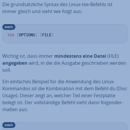
Die grund­sätz­li­che Syntax des Linux-tee-Befehls ist
immer gleich und sieht wie folgt aus:
bash
tee
[
OPTIONS
]
[
FILE
]
Wichtig ist, dass immer
min­des­tens eine Datei
(FILE)
angegeben
wird, in die die Ausgabe ge­schrie­ben werden
soll.
Ein einfaches Beispiel für die Anwendung des Linux-
Kommandos ist die Kom­bi­na­ti­on mit dem Befehl du (Disc
Usage). Dieser zeigt an, welcher Teil einer Fest­plat­te
belegt ist. Der voll­stän­di­ge Befehl sieht dann fol­gen­der­
ma­ßen aus:
bash