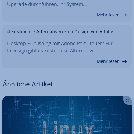
Upgrade durch­füh­ren, Ihr System…
Mehr lesen
4 kos­ten­lo­se Al­ter­na­ti­ven zu InDesign von Adobe
Desktop-Pu­bli­shing mit Adobe ist zu teuer? Für
InDesign gibt es kos­ten­lo­se Al­ter­na­ti­ven,…
Mehr lesen
Ähnliche Artikel