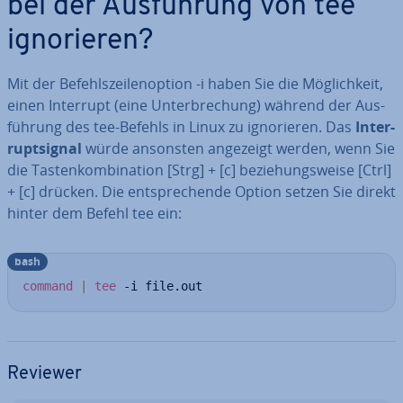
bei der Aus­füh­rung von tee
igno­rie­ren?
Mit der Be­fehls­zei­len­op­ti­on -i haben Sie die Mög­lich­keit,
einen Interrupt (eine Un­ter­bre­chung) während der Aus­
füh­rung des tee-Befehls in Linux zu igno­rie­ren. Das
In­ter­
rupt­si­gnal
würde ansonsten angezeigt werden, wenn Sie
die Tas­ten­kom­bi­na­ti­on [Strg] + [c] be­zie­hungs­wei­se [Ctrl]
+ [c] drücken. Die ent­spre­chen­de Option setzen Sie direkt
hinter dem Befehl tee ein:
bash
command
|
tee
 -i file.out
Reviewer