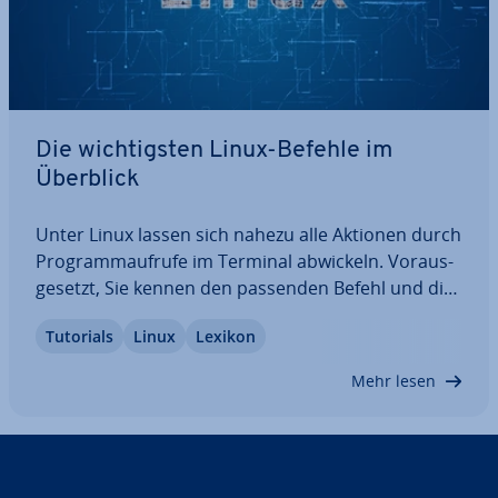
Die wich­tigs­ten Linux-Befehle im
Überblick
Unter Linux lassen sich nahezu alle Aktionen durch
Pro­gramm­auf­ru­fe im Terminal abwickeln. Vor­aus­
ge­setzt, Sie kennen den passenden Befehl und die
korrekte Syntax dazu. Wir möchten Ihnen den
Tutorials
Linux
Lexikon
Einstig in die Arbeit mit dem Terminal er­leich­tern.
In diesem Artikel bekommen Sie eine…
Mehr lesen