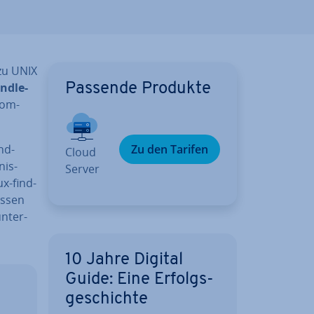
e zu UNIX
nd­le­
Passende Produkte
Kom­
nd-
Zu den Tarifen
Cloud
nis-
Server
ux-find-
s­sen
n­ter­
10 Jahre Digital
Guide: Eine Er­folgs­
ge­schich­te