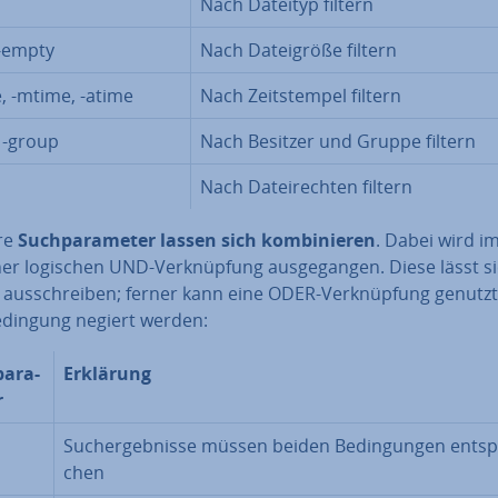
Nach Dateityp filtern
 -empty
Nach Da­tei­grö­ße filtern
, -mtime, -atime
Nach Zeit­stem­pel filtern
, -group
Nach Besitzer und Gruppe filtern
m
Nach Da­tei­rech­ten filtern
re
Such­pa­ra­me­ter lassen sich kom­bi­nie­ren
. Dabei wird im
er logischen UND-Ver­knüp­fung aus­ge­gan­gen. Diese lässt s
t aus­schrei­ben; ferner kann eine ODER-Ver­knüp­fung genutz
edingung negiert werden:
a­ra­
Erklärung
r
Such­ergeb­nis­se müssen beiden Be­din­gun­gen ent­sp
chen