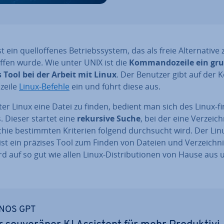
t ein quell­of­fe­nes Be­triebs­sys­tem, das als freie Al­ter­na­ti­v
f­fen wurde. Wie unter UNIX ist die
Kom­man­do­zei­le ein gru
s Tool bei der Arbeit mit Linux
. Der Benutzer gibt auf der 
zei­le
Linux-Befehle
ein und führt diese aus.
r Linux eine Datei zu finden, bedient man sich des Linux-fi
. Dieser startet eine
rekursive Suche
, bei der eine Ver­zeich­
­chie be­stimm­ten Kriterien folgend durch­sucht wird. Der Lin
ist ein präzises Tool zum Finden von Dateien und Ver­zeich­ni
d auf so gut wie allen Linux-Dis­tri­bu­tio­nen von Hause aus u
NOS GPT