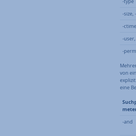
-type
-size,
-ctime
-user
-per
Mehre
von ein
explizi
eine B
Such­p
me­te
-and