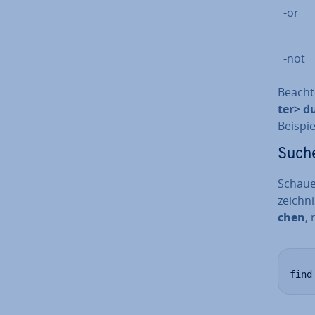
-or
-not
Beachte
ter> du
Beispie
Suche
Schauen
zeich­
chen
, 
find