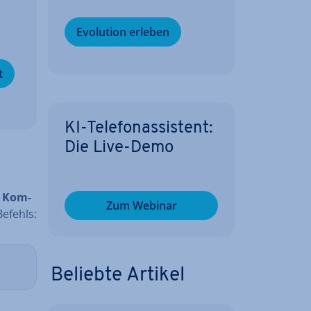
­
Evolution erleben
t
KI-Te­le­fon­as­sis­tent:
Die Live-Demo
e
Kom­
Zum Webinar
Befehls:
Beliebte Artikel