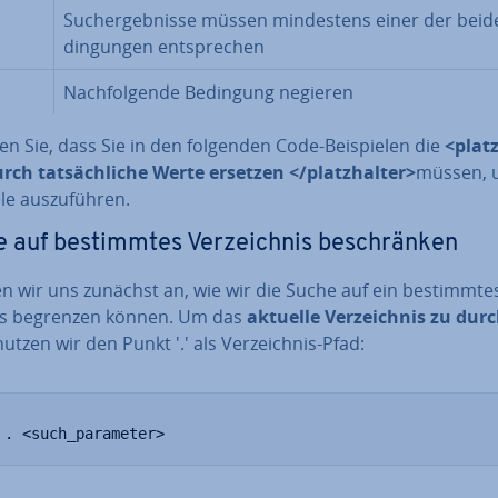
Such­ergeb­nis­se müssen min­des­tens einer der beid
din­gun­gen ent­spre­chen
Nach­fol­gen­de Bedingung negieren
n Sie, dass Sie in den folgenden Code-Bei­spie­len die
<platz
rch tat­säch­li­che Werte ersetzen </platz­hal­ter>
müssen, 
le aus­zu­füh­ren.
 auf be­stimm­tes Ver­zeich­nis be­schrän­ken
 wir uns zunächst an, wie wir die Suche auf ein be­stimm­te
nis begrenzen können. Um das
aktuelle Ver­zeich­nis zu durc
nutzen wir den Punkt '.' als Ver­zeich­nis-Pfad:
 . <such_parameter>