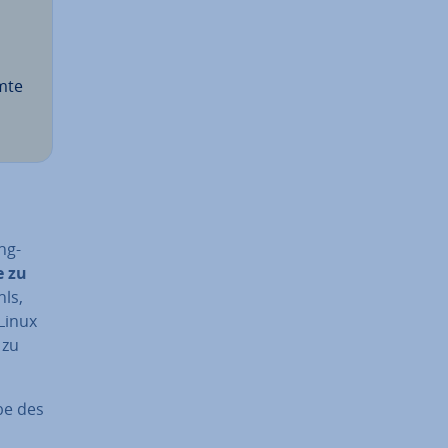
amte
ng­
e zu
ls,
Linux
 zu
abe des