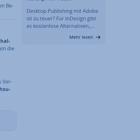
en Be­
Desktop-Pu­bli­shing mit Adobe
ist zu teuer? Für InDesign gibt
es kos­ten­lo­se Al­ter­na­ti­ven,…
Mehr lesen
­hal­
um die
s Ver­
h­su­