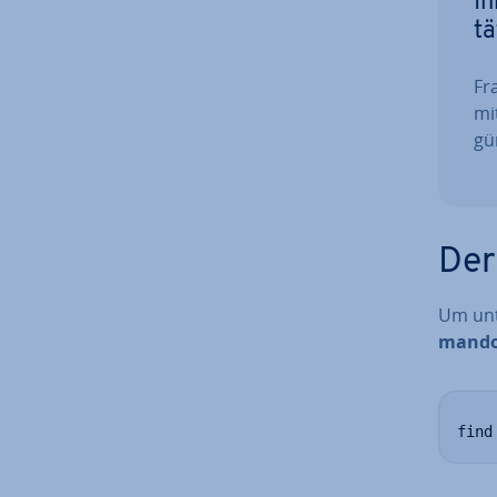
Ih
tä
Fra
mi
gün
Der
Um unt
man­do­
find