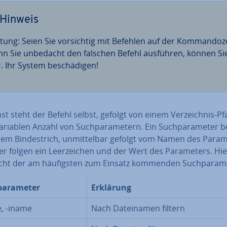
Hinweis
tung: Seien Sie vor­sich­tig mit Befehlen auf der Kom­man­do­zei
n Sie unbedacht den falschen Befehl ausführen, können Si
. Ihr System be­schä­di­gen!
t steht der Befehl selbst, gefolgt von einem Ver­zeich­nis-P
ariablen Anzahl von Such­pa­ra­me­tern. Ein Such­pa­ra­me­ter 
em Bin­de­strich, un­mit­tel­bar gefolgt vom Namen des Pa­ra­m
r folgen ein Leer­zei­chen und der Wert des Pa­ra­me­ters. Hie
cht der am häu­figs­ten zum Einsatz kommenden Such­pa­ra­me
a­ra­me­ter
Erklärung
, -iname
Nach Da­tei­na­men filtern