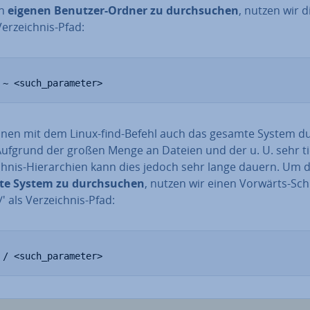
en
eigenen Benutzer-Ordner zu durch­su­chen
, nutzen wir d
Ver­zeich­nis-Pfad:
 ~ <such_parameter>
nnen mit dem Linux-find-Befehl auch das gesamte System du
Aufgrund der großen Menge an Dateien und der u. U. sehr t
ch­nis-Hier­ar­chien kann dies jedoch sehr lange dauern. Um 
e System zu durch­su­chen
, nutzen wir einen Vorwärts-Sch
/' als Ver­zeich­nis-Pfad:
 / <such_parameter>