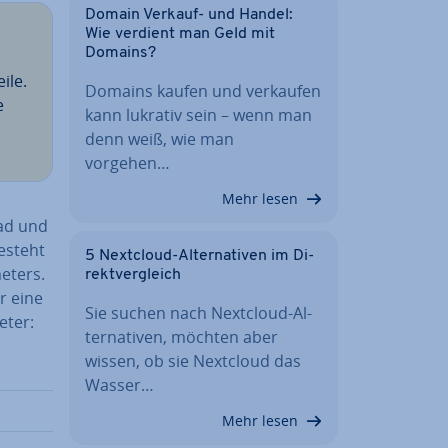
Domain Verkauf- und Handel:
Wie verdient man Geld mit
Domains?
­le.
Domains kaufen und verkaufen
e
kann lukrativ sein – wenn man
denn weiß, wie man
vorgehen…
Mehr lesen
fad und
besteht
5 Nextcloud-Al­ter­na­ti­ven im Di­
e­ters.
rekt­ver­gleich
r eine
Sie suchen nach Nextcloud-Al­
­ter:
ter­na­ti­ven, möchten aber
wissen, ob sie Nextcloud das
Wasser…
Mehr lesen