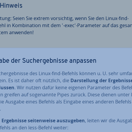
Hinweis
tung: Seien Sie extrem vor­sich­tig, wenn Sie den Linux-find-
ehl in Kom­bi­na­ti­on mit dem '-exec'-Parameter auf das ges
tem anwenden!
be der Such­ergeb­nis­se anpassen
h­ergeb­nis­se des Linux-find-Befehls können u. U. sehr um­fa
ein. Es ist daher oft nützlich, die
Dar­stel­lung der Er­geb­nis­s
flus­sen
. Wir nutzen dafür keine eigenen Parameter des Befeh
 greifen auf so­ge­nann­te Pipes zurück. Diese dienen unter 
die Ausgabe eines Befehls als Eingabe eines anderen Befehls
.
e
Er­geb­nis­se sei­ten­wei­se aus­zu­ge­ben
, leiten wir die Ausg
fehls an den less-Befehl weiter: