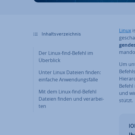
Linux
is
In­halts­ver­zeich­nis
ge­scha
gen­de
man­do­
Der Linux-find-Befehl im
Überblick
Um unte
Befehls
Unter Linux Dateien finden:
Hier­ar
einfache An­wen­dungs­fäl­le
Befehl 
Mit dem Linux-find-Befehl
und wir
Dateien finden und ver­ar­bei­
stützt.
ten
IO