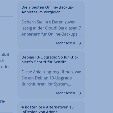
Die 7 besten Online-Backup-
Anbieter im Vergleich
Sichern Sie Ihre Daten zu­ver­
läs­sig in der Cloud! Bei diesen 7
Anbietern für Online-Backups…
Mehr lesen
plizit
Debian 13-Upgrade: So funk­tio­
ich
niert’s Schritt für Schritt
t oder
Diese Anleitung zeigt Ihnen, wie
Sie ein Debian 13-Upgrade
durch­füh­ren, Ihr System…
Mehr lesen
re­
4 kos­ten­lo­se Al­ter­na­ti­ven zu
InDesign von Adobe