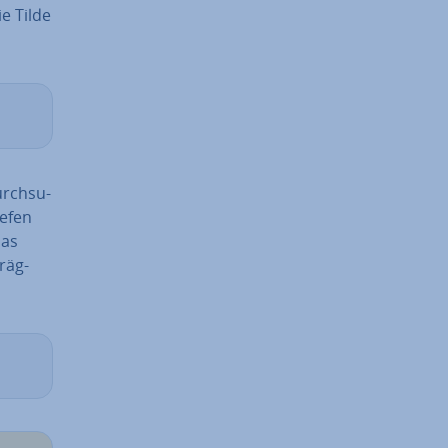
ie Tilde
rch­su­
iefen
das
räg­