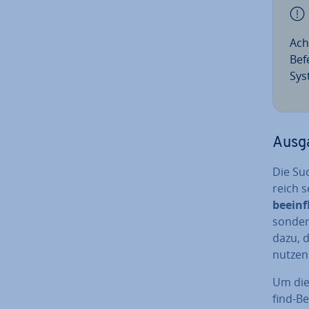
Ach
Bef
Sys
Ausga
Die Suc
reich s
be­ein­
sondern
dazu, 
nutzen
Um di
find-Be