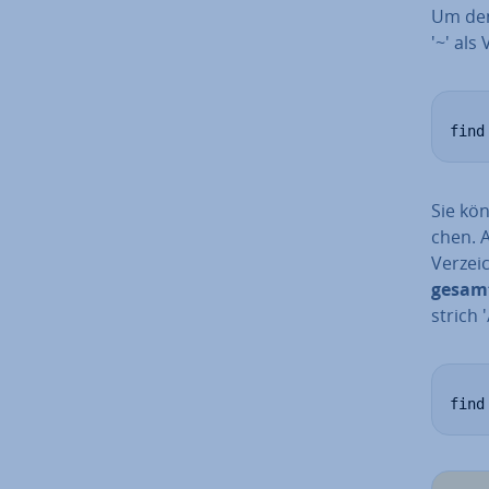
Um d
'~' als 
find
Sie kö
chen. 
Ver­zei
gesamt
strich '
find