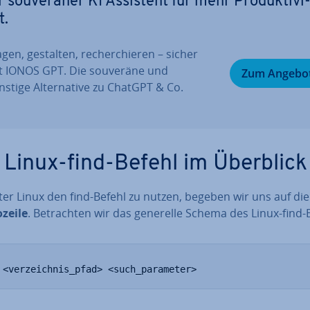
r sou­ve­rä­ner KI Assistent für mehr Pro­duk­ti­vi
t.
gen, gestalten, re­cher­chie­ren – sicher
t IONOS GPT. Die souveräne und
Zum Angebo
stige Al­ter­na­ti­ve zu ChatGPT & Co.
 Linux-find-Befehl im Überblick
er Linux den find-Befehl zu nutzen, begeben wir uns auf di
zei­le
. Be­trach­ten wir das generelle Schema des Linux-find-
 <verzeichnis_pfad> <such_parameter>