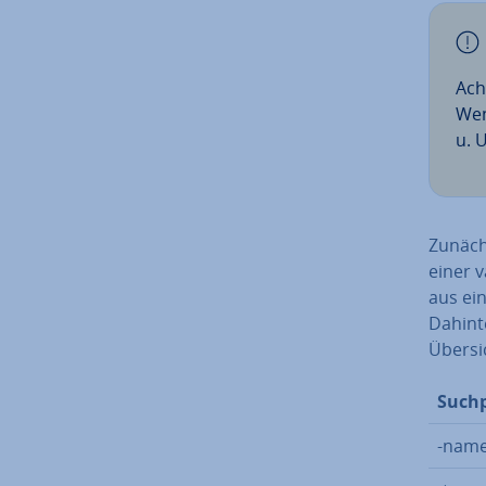
Ach
Wen
u. U
Zunächs
einer v
aus ein
Dahinte
Übersi
Such­p
-name