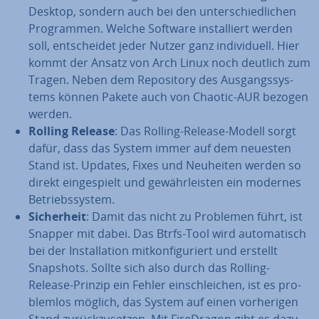
Desktop, sondern auch bei den un­ter­schied­li­chen
Pro­gram­men. Welche Software in­stal­liert werden
soll, ent­schei­det jeder Nutzer ganz in­di­vi­du­ell. Hier
kommt der Ansatz von Arch Linux noch deutlich zum
Tragen. Neben dem Re­po­si­to­ry des Aus­gangs­sys­
tems können Pakete auch von Chaotic-AUR bezogen
werden.
Rolling Release
: Das Rolling-Release-Modell sorgt
dafür, dass das System immer auf dem neuesten
Stand ist. Updates, Fixes und Neuheiten werden so
direkt ein­ge­spielt und ge­währ­leis­ten ein modernes
Be­triebs­sys­tem.
Si­cher­heit
: Damit das nicht zu Problemen führt, ist
Snapper mit dabei. Das Btrfs-Tool wird au­to­ma­tisch
bei der In­stal­la­ti­on mit­kon­fi­gu­riert und erstellt
Snapshots. Sollte sich also durch das Rolling-
Release-Prinzip ein Fehler ein­schlei­chen, ist es pro­
blem­los möglich, das System auf einen vor­he­ri­gen