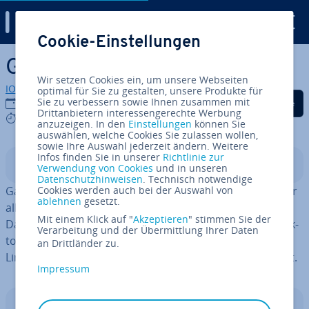
Digital Guide
Cookie-Einstellungen
Zum Haupt­in­halt springen
Garuda Linux
Wir setzen Cookies ein, um unsere Webseiten
IONOS Redaktion
optimal für Sie zu gestalten, unsere Produkte für
Auf Facebook teilen
Auf Twitter teilen
Auf LinkedIn tei
Sie zu verbessern sowie Ihnen zusammen mit
04.08.2023
Drittanbietern interessengerechte Werbung
5 mins
anzuzeigen. In den
Einstellungen
können Sie
auswählen, welche Cookies Sie zulassen wollen,
sowie Ihre Auswahl jederzeit ändern. Weitere
Infos finden Sie in unserer
Richtlinie zur
In­halts­ver­zeich­nis
Verwendung von Cookies
und in unseren
Datenschutzhinweisen
. Technisch notwendige
Garuda Linux ist ein junges Be­triebs­sys­tem, das sich vor
Cookies werden auch bei der Auswahl von
ablehnen
gesetzt.
allem in der Gaming-Szene großer Be­liebt­heit erfreut.
Mit einem Klick auf "
Akzeptieren
" stimmen Sie der
Das
Arch-Linux-Derivat
bietet zwölf ver­schie­de­ne Desk­
Verarbeitung und der Übermittlung Ihrer Daten
top­um­ge­bun­gen und zahl­rei­che Gra­fik­tools. Garuda
an Drittländer zu.
Linux wird nach dem Rolling-Release-Prinzip ak­tua­li­siert.
Impressum