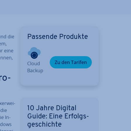
ind die
Passende Produkte
lem,
ur eine
önnen,
Zu den Tarifen
Cloud
Backup
ro­
er­wei­
10 Jahre Digital
 die
Guide: Eine Er­folgs­
ie In­
indows
ge­schich­te