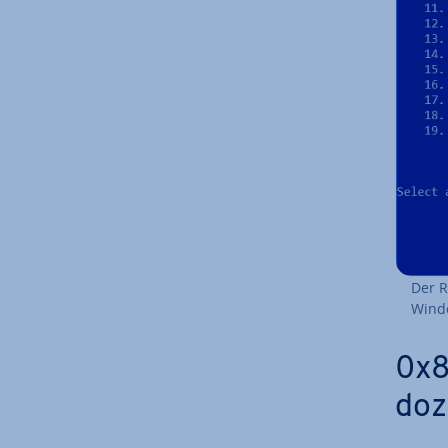
Der 
Wind
0x8
do­