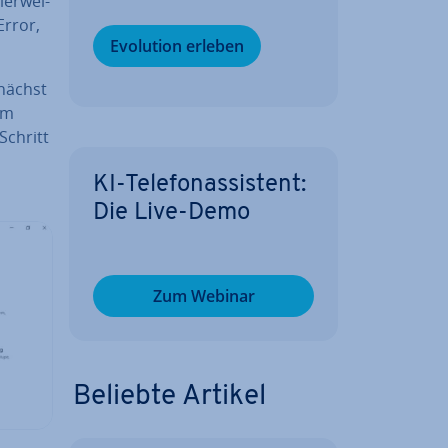
er­wei­
Error,
Evolution erleben
unächst
 im
Schritt
KI-Te­le­fon­as­sis­tent:
Die Live-Demo
Zum Webinar
Beliebte Artikel