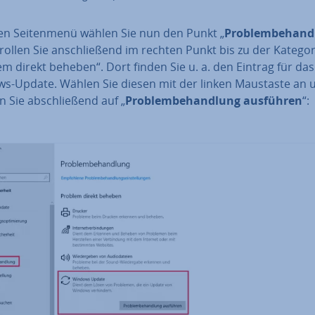
en Sei­ten­me­nü wählen Sie nun den Punkt „
Pro­blem­be­hand
rollen Sie an­schlie­ßend im rechten Punkt bis zu der Kategor
m direkt beheben“. Dort finden Sie u. a. den Eintrag für das
s-Update. Wählen Sie diesen mit der linken Maustaste an 
 Sie ab­schlie­ßend auf „
Pro­blem­be­hand­lung ausführen
“: