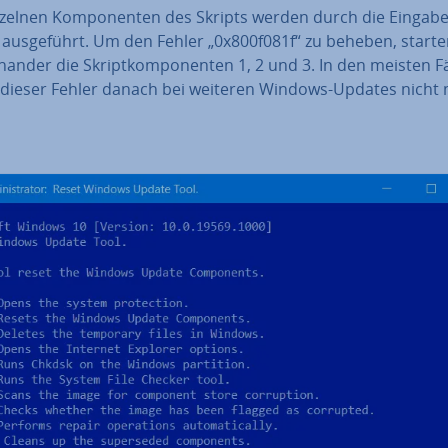
nzelnen Kom­po­nen­ten des Skripts werden durch die Eingab
aus­ge­führt. Um den Fehler „0x800f081f“ zu beheben, starte
n­an­der die Skript­kom­po­nen­ten 1, 2 und 3. In den meisten F
 dieser Fehler danach bei weiteren Windows-Updates nicht