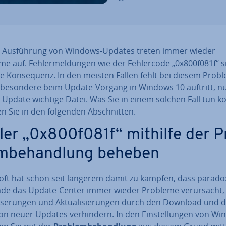
r Aus­füh­rung von Windows-Updates treten immer wieder
e auf. Feh­ler­mel­dun­gen wie der Feh­ler­code „0x800f081f“ s
e Kon­se­quenz. In den meisten Fällen fehlt bei diesem Prob
­be­son­de­re beim Update-Vorgang in Windows 10 auftritt, n
 Update wichtige Datei. Was Sie in einem solchen Fall tun k
n Sie in den folgenden Ab­schnit­ten.
ler „0x800f081f“ mithilfe der P
m­be­hand­lung beheben
ft hat schon seit längerem damit zu kämpfen, dass pa­ra­do­x
ade das Update-Center immer wieder Probleme ver­ur­sacht,
­se­run­gen und Ak­tua­li­sie­run­gen durch den Download und d
­ti­on neuer Updates ver­hin­dern. In den Ein­stel­lun­gen von W