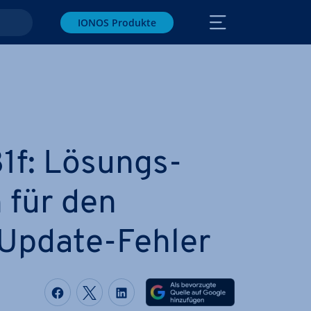
IONOS Produkte
f: Lö­sungs­
n für den
Update-Fehler
Auf Facebook teilen
Auf Twitter teilen
Auf LinkedIn teilen