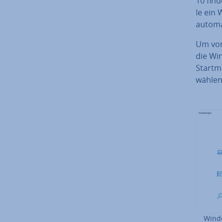
10 find
le ein 
au­to­m
Um von
die Win
Startme
wählen 
Windo