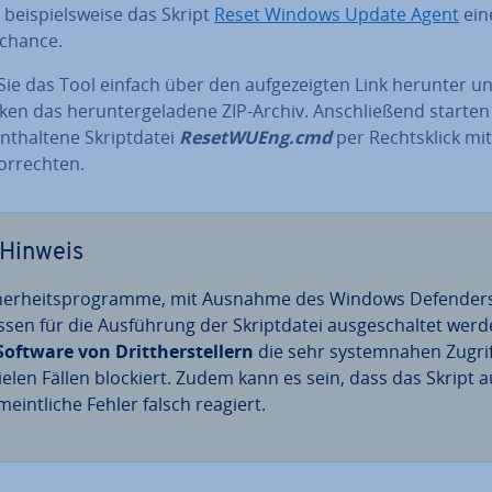
 bei­spiels­wei­se das Skript
Reset Windows Update Agent
ein
­chan­ce.
ie das Tool einfach über den auf­ge­zeig­ten Link herunter u
en das her­un­ter­ge­la­de­ne ZIP-Archiv. An­schlie­ßend starten
t­hal­te­ne Skript­da­tei
Re­set­WUEng.cmd
per Rechts­klick mit
tor­rech­ten.
Hinweis
cher­heits­pro­gram­me, mit Ausnahme des Windows Defender
sen für die Aus­füh­rung der Skript­da­tei aus­ge­schal­tet werd
Software von Dritt­her­stel­lern
die sehr sys­tem­na­hen Zugri
vielen Fällen blockiert. Zudem kann es sein, dass das Skript a
meint­li­che Fehler falsch reagiert.