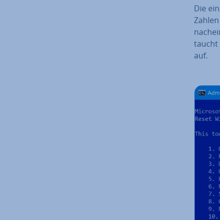
Die ei
Zahlen 
nach­ei
taucht
auf.