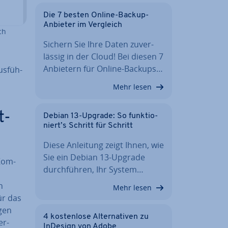
Die 7 besten Online-Backup-
Anbieter im Vergleich
ch
Sichern Sie Ihre Daten zu­ver­
läs­sig in der Cloud! Bei diesen 7
Anbietern für Online-Backups…
s­füh­
Mehr lesen
t-
Debian 13-Upgrade: So funk­tio­
niert’s Schritt für Schritt
Diese Anleitung zeigt Ihnen, wie
Sie ein Debian 13-Upgrade
 Kom­
durch­füh­ren, Ihr System…
n
Mehr lesen
ür das
­gen
4 kos­ten­lo­se Al­ter­na­ti­ven zu
er­
InDesign von Adobe