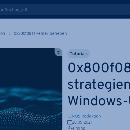
 Such­be­griff
i­on
0x800f081f Fehler beheben
Tutorials
0x800f081
stra­te­gie
Windows-
IONOS Redaktion
20.09.2021
4 mins