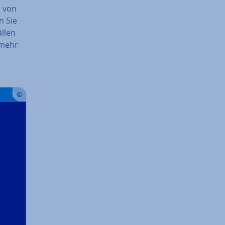
e von
n Sie
ällen
 mehr