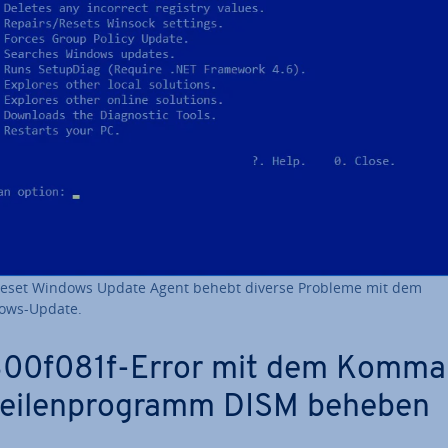
Reset Windows Update Agent behebt diverse Probleme mit dem
ows-Update.
00f081f-Error mit dem Kom­ma
zei­len­pro­gramm DISM beheben