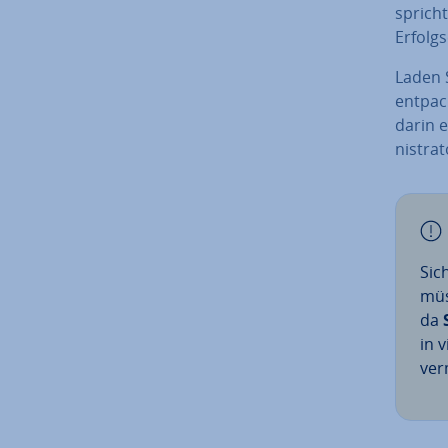
spricht
Er­folgs
Laden S
entpack
darin en
nis­tra­
Si­
müs
da
in 
ver­