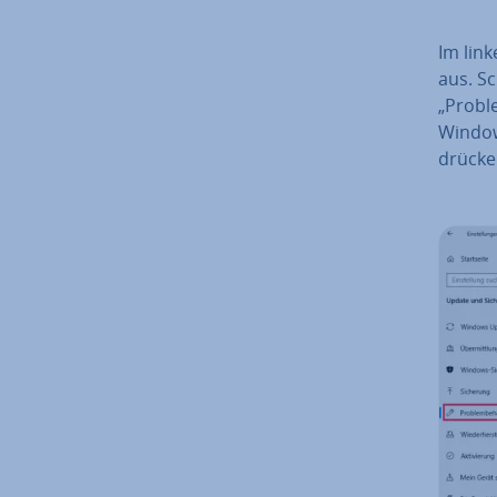
Im link
aus. Sc
„Proble
Window
drücken