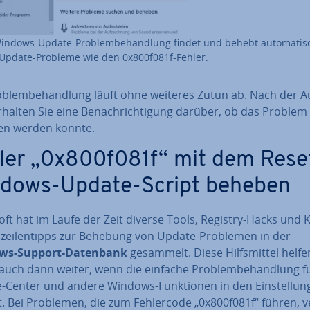
indows-Update-Pro­blem­be­hand­lung findet und behebt au­to­ma­tis
 Update-Probleme wie den 0x800f081f-Fehler.
­blem­be­hand­lung läuft ohne weiteres Zutun ab. Nach der Au
halten Sie eine Be­nach­rich­ti­gung darüber, ob das Problem
n werden konnte.
ler „0x800f081f“ mit dem Rese
dows-Update-Script beheben
oft hat im Laufe der Zeit diverse Tools, Registry-Hacks und
­zei­len­tipps zur Behebung von Update-Problemen in der
ws-Support-Datenbank
gesammelt. Diese Hilfs­mit­tel helfe
auch dann weiter, wenn die einfache Pro­blem­be­hand­lung f
-Center und andere Windows-Funk­tio­nen in den Ein­stel­lun
. Bei Problemen, die zum Feh­ler­code „0x800f081f“ führen, v