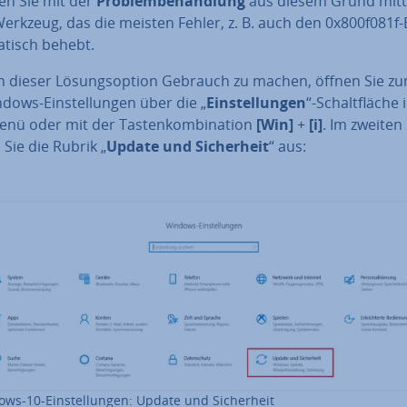
en Sie mit der
Pro­blem­be­hand­lung
aus diesem Grund mitt­l
Werkzeug, das die meisten Fehler, z. B. auch den 0x800f081f-
a­tisch behebt.
 dieser Lö­sungs­op­ti­on Gebrauch zu machen, öffnen Sie z
dows-Ein­stel­lun­gen über die „
Ein­stel­lun­gen
“-Schalt­flä­che
nü oder mit der Tas­ten­kom­bi­na­ti­on
[Win]
+
[i]
. Im zweiten 
Sie die Rubrik „
Update und Si­cher­heit
“ aus:
ws-10-Ein­stel­lun­gen: Update und Si­cher­heit