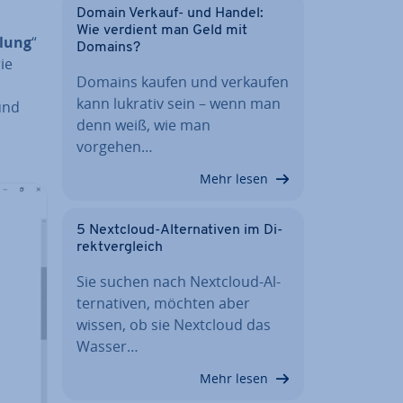
Domain Verkauf- und Handel:
Wie verdient man Geld mit
­lung
“
Domains?
ie
Domains kaufen und verkaufen
kann lukrativ sein – wenn man
und
denn weiß, wie man
vorgehen…
Mehr lesen
5 Nextcloud-Al­ter­na­ti­ven im Di­
rekt­ver­gleich
Sie suchen nach Nextcloud-Al­
ter­na­ti­ven, möchten aber
wissen, ob sie Nextcloud das
Wasser…
Mehr lesen