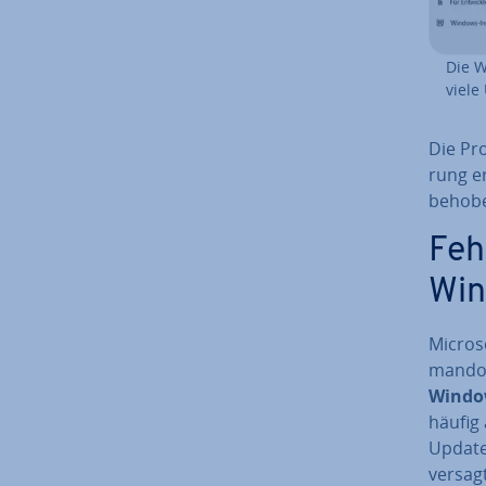
Die W
viele
Die Pro
rung er
behobe
Feh
Win
Micros
man­do
Windo
häufig 
Update
versagt