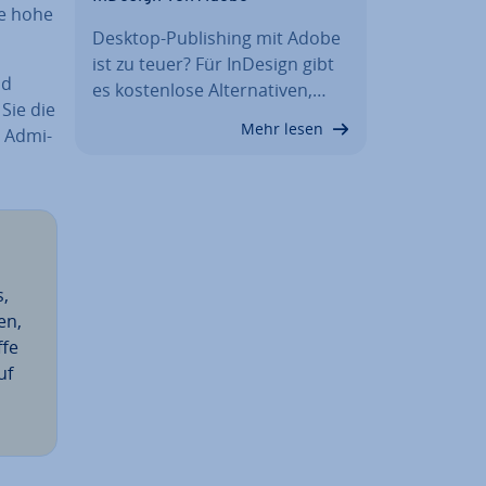
e hohe
Desktop-Pu­bli­shing mit Adobe
ist zu teuer? Für InDesign gibt
nd
es kos­ten­lo­se Al­ter­na­ti­ven,…
 Sie die
Mehr lesen
 Ad­mi­
s,
en,
ffe
uf