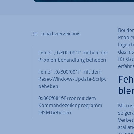
Bei de
In­halts­ver­zeich­nis
Problem
logisch
das ins
Fehler „0x800f081f“ mithilfe der
für das
Pro­blem­be­hand­lung beheben
erfahre
Fehler „0x800f081f“ mit dem
Feh
Reset-Windows-Update-Script
beheben
ble
0x800f081f-Error mit dem
Kom­man­do­zei­len­pro­gramm
Microso
DISM beheben
se ger
Ver­bes
stal­la