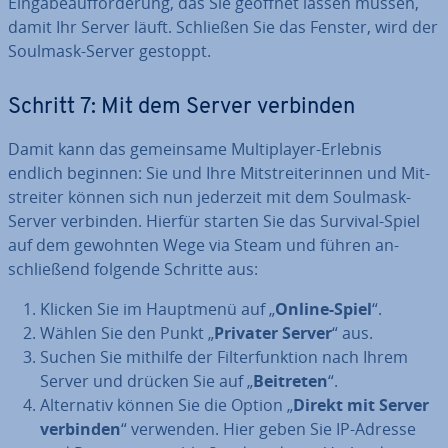
Ein­ga­be­auf­for­de­rung, das Sie geöffnet lassen müssen,
damit Ihr Server läuft. Schließen Sie das Fenster, wird der
Soulmask-Server gestoppt.
Schritt 7: Mit dem Server verbinden
Damit kann das ge­mein­sa­me Mul­ti­play­er-Erlebnis
endlich beginnen: Sie und Ihre Mit­strei­te­rin­nen und Mit­
strei­ter können sich nun jederzeit mit dem Soulmask-
Server verbinden. Hierfür starten Sie das Survival-Spiel
auf dem gewohnten Wege via Steam und führen an­
schlie­ßend folgende Schritte aus:
Klicken Sie im Hauptmenü auf „
Online-Spiel
“.
Wählen Sie den Punkt „
Privater Server
“ aus.
Suchen Sie mithilfe der Fil­ter­funk­ti­on nach Ihrem
Server und drücken Sie auf „
Beitreten
“.
Al­ter­na­tiv können Sie die Option „
Direkt mit Server
verbinden
“ verwenden. Hier geben Sie IP-Adresse