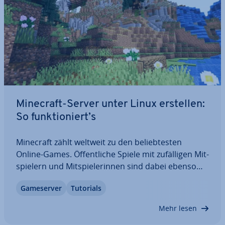
Minecraft-Server unter Linux erstellen:
So funk­tio­niert’s
Minecraft zählt weltweit zu den be­lieb­tes­ten
Online-Games. Öf­fent­li­che Spiele mit zu­fäl­li­gen Mit­
spie­lern und Mit­spie­le­rin­nen sind dabei ebenso
reizvoll wie private Games mit Freunden und
Game­ser­ver
Tutorials
Bekannten. Für maximale Frei­hei­ten empfiehlt sich
der Einsatz eines eigenen…
Mehr lesen