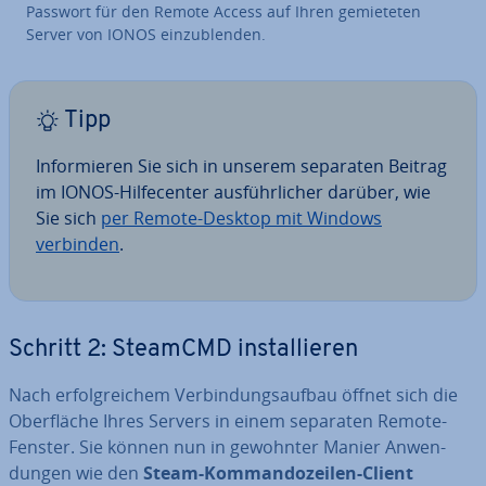
Passwort für den Remote Access auf Ihren ge­mie­te­ten
Server von IONOS ein­zu­blen­den.
Tipp
In­for­mie­ren Sie sich in unserem separaten Beitrag
im IONOS-Hilfe­cen­ter aus­führ­li­cher darüber, wie
Sie sich
per Remote-Desktop mit Windows
verbinden
.
Schritt 2: SteamCMD in­stal­lie­ren
Nach er­folg­rei­chem Ver­bin­dungs­auf­bau öffnet sich die
Ober­flä­che Ihres Servers in einem separaten Remote-
Fenster. Sie können nun in gewohnter Manier An­wen­
dun­gen wie den
Steam-Kom­man­do­zei­len-Client