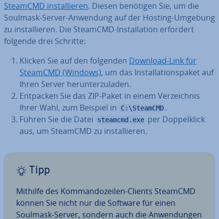
SteamCMD in­stal­lie­ren
. Diesen benötigen Sie, um die
Soulmask-Server-Anwendung auf der Hosting-Umgebung
zu in­stal­lie­ren. Die SteamCMD-In­stal­la­ti­on erfordert
folgende drei Schritte:
Klicken Sie auf den folgenden
Download-Link für
SteamCMD (Windows)
, um das In­stal­la­ti­ons­pa­ket auf
Ihren Server her­un­ter­zu­la­den.
Entpacken Sie das ZIP-Paket in einem Ver­zeich­nis
Ihrer Wahl, zum Beispiel in
.
C:\SteamCMD
Führen Sie die Datei
per Dop­pel­klick
steamcmd.exe
aus, um SteamCMD zu in­stal­lie­ren.
Tipp
Mithilfe des Kom­man­do­zei­len-Clients SteamCMD
können Sie nicht nur die Software für einen
Soulmask-Server, sondern auch die An­wen­dun­gen