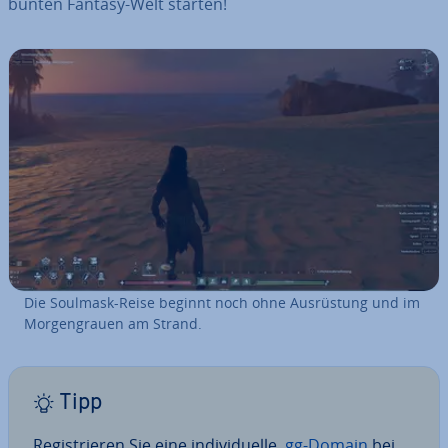
bunten Fantasy-Welt starten!
Die Soulmask-Reise beginnt noch ohne Aus­rüs­tung und im
Mor­gen­grau­en am Strand.
Tipp
Re­gis­trie­ren Sie eine in­di­vi­du­el­le
.gg-Domain
bei