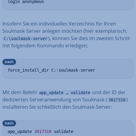
login anonymous
Insofern Sie ein in­di­vi­du­el­les Ver­zeich­nis für Ihren
Soulmask-Server anlegen möchten (hier ex­em­pla­risch:
), können Sie dies im zweiten Schritt
C:\soulmask-server
mit folgendem Kommando erledigen:
bash
force_install_dir C:
\
soulmask-server
Mit dem Befehl
und der ID der
app_update … validate
de­di­zier­ten Ser­ver­an­wen­dung von Soulmask (
)
3017310
in­stal­lie­ren Sie schließ­lich den Soulmask-Server:
bash
app_update 
3017310
 validate