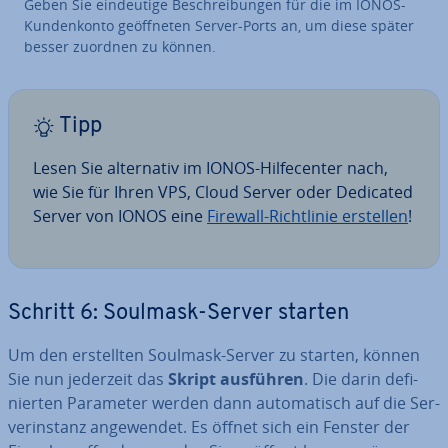
Geben Sie ein­deu­ti­ge Be­schrei­bun­gen für die im IONOS-
Kun­den­kon­to ge­öff­ne­ten Server-Ports an, um diese später
besser zuordnen zu können.
Tipp
Lesen Sie al­ter­na­tiv im IONOS-Hilfe­cen­ter nach,
wie Sie für Ihren VPS, Cloud Server oder Dedicated
Server von IONOS eine
Firewall-Richt­li­nie erstellen
!
Schritt 6: Soulmask-Server starten
Um den er­stell­ten Soulmask-Server zu starten, können
Sie nun jederzeit das
Skript ausführen
. Die darin de­fi­
nier­ten Parameter werden dann au­to­ma­tisch auf die Ser­
ver­in­stanz an­ge­wen­det. Es öffnet sich ein Fenster der