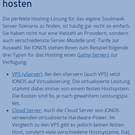
hosten
Die perfekte Hosting-Lösung für das eigene Soulmask-
Server-Szenario zu finden, ist häufig gar nicht so einfach.
Sie haben nicht nur eine Vielzahl an Providern, sondern
auch ver­schie­dens­te Server-Modelle und -Tarife zur
Auswahl. Bei IONOS stehen Ihnen zum Beispiel folgende
drei Typen für das Hosting eines
Game-Servers
zur
Verfügung:
VPS (vServer)
: Bei den vServern (auch VPS) setzt
IONOS auf Vir­tua­li­sie­rung. Die vir­tua­li­sier­te Leistung
stammt dabei immer von einem festen Host­sys­tem.
Die Kosten sind fix, je nach gewähltem Leis­tungs­pa­
ket.
Cloud Server
: Auch die Cloud Server von IONOS
verwenden vir­tua­li­sier­te Hardware-Power. Im
Vergleich zu den VPS gibt es jedoch keinen festen
Host, sondern viele ver­schie­de­ne Host­sys­te­me. Das