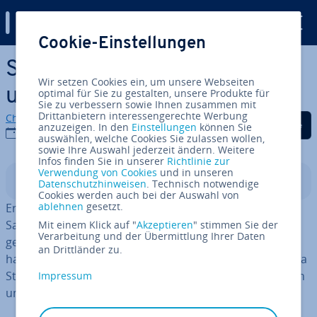
Digital Guide
Cookie-Einstellungen
Zum Haupt­in­halt springen
Soulmask Server erstellen
Wir setzen Cookies ein, um unsere Webseiten
und hosten
optimal für Sie zu gestalten, unsere Produkte für
Sie zu verbessern sowie Ihnen zusammen mit
Drittanbietern interessengerechte Werbung
Christian Heldmaier
Auf Facebook teilen
Auf Twitter teilen
Auf LinkedIn tei
anzuzeigen. In den
Einstellungen
können Sie
11.07.2024
auswählen, welche Cookies Sie zulassen wollen,
sowie Ihre Auswahl jederzeit ändern. Weitere
Infos finden Sie in unserer
Richtlinie zur
Verwendung von Cookies
und in unseren
In­halts­ver­zeich­nis
Datenschutzhinweisen
. Technisch notwendige
Cookies werden auch bei der Auswahl von
ablehnen
gesetzt.
Erstellen Sie einen de­di­zier­ten Server, können Sie das
Sandbox-Survival-Game Soulmask mit allen Frei­hei­ten
Mit einem Klick auf "
Akzeptieren
" stimmen Sie der
Verarbeitung und der Übermittlung Ihrer Daten
genießen. Sobald Sie die passende Hardware parat
an Drittländer zu.
haben, können Sie den Soulmask-Server ganz einfach via
SteamCMD her­un­ter­la­den und im Anschluss in­stal­lie­ren
Impressum
und ein­rich­ten.