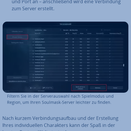
und Port an – an­schlie­ßend wird eine Ver­bin­dung
zum Server erstellt.
Filtern Sie in der Ser­ver­aus­wahl nach Spiel­mo­dus und
Region, um Ihren Soulmask-Server leichter zu finden.
Nach kurzem Ver­bin­dungs­auf­bau und der Er­stel­lung
Ihres in­di­vi­du­el­len Cha­rak­ters kann der Spaß in der