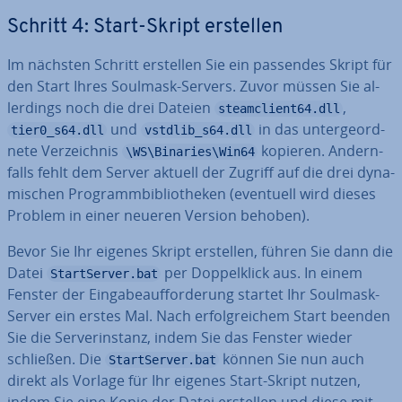
Schritt 4: Start-Skript erstellen
Im nächsten Schritt erstellen Sie ein passendes Skript für
den Start Ihres Soulmask-Servers. Zuvor müssen Sie al­
ler­dings noch die drei Dateien
,
steamclient64.dll
und
in das un­ter­ge­ord­
tier0_s64.dll
vstdlib_s64.dll
ne­te Ver­zeich­nis
kopieren. An­dern­
\WS\Binaries\Win64
falls fehlt dem Server aktuell der Zugriff auf die drei dy­na­
mi­schen Pro­gramm­bi­blio­the­ken (eventuell wird dieses
Problem in einer neueren Version behoben).
Bevor Sie Ihr eigenes Skript erstellen, führen Sie dann die
Datei
per Dop­pel­klick aus. In einem
StartServer.bat
Fenster der Ein­ga­be­auf­for­de­rung startet Ihr Soulmask-
Server ein erstes Mal. Nach er­folg­rei­chem Start beenden
Sie die Ser­ver­in­stanz, indem Sie das Fenster wieder
schließen. Die
können Sie nun auch
StartServer.bat
direkt als Vorlage für Ihr eigenes Start-Skript nutzen,