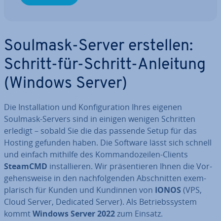
Soulmask-Server erstellen:
Schritt-für-Schritt-Anleitung
(Windows Server)
Die In­stal­la­ti­on und Kon­fi­gu­ra­ti­on Ihres eigenen
Soulmask-Servers sind in einigen wenigen Schritten
erledigt – sobald Sie die das passende Setup für das
Hosting gefunden haben. Die Software lässt sich schnell
und einfach mithilfe des Kom­man­do­zei­len-Clients
SteamCMD
in­stal­lie­ren. Wir prä­sen­tie­ren Ihnen die Vor­
ge­hens­wei­se in den nach­fol­gen­den Ab­schnit­ten ex­em­
pla­risch für Kunden und Kundinnen von
IONOS
(VPS,
Cloud Server, Dedicated Server). Als Be­triebs­sys­tem
kommt
Windows Server 2022
zum Einsatz.