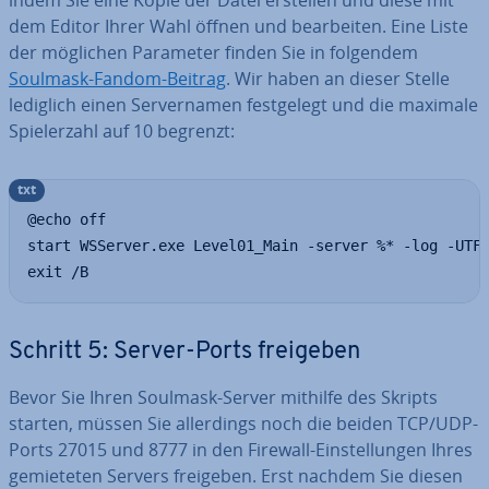
indem Sie eine Kopie der Datei erstellen und diese mit
dem Editor Ihrer Wahl öffnen und be­ar­bei­ten. Eine Liste
der möglichen Parameter finden Sie in folgendem
Soulmask-Fandom-Beitrag
. Wir haben an dieser Stelle
lediglich einen Ser­ver­na­men fest­ge­legt und die maximale
Spie­ler­zahl auf 10 begrenzt:
txt
@echo off

start WSServer.exe Level01_Main -server %* -log -UTF8
exit /B
Schritt 5: Server-Ports freigeben
Bevor Sie Ihren Soulmask-Server mithilfe des Skripts
starten, müssen Sie al­ler­dings noch die beiden TCP/UDP-
Ports 27015 und 8777 in den Firewall-Ein­stel­lun­gen Ihres
ge­mie­te­ten Servers freigeben. Erst nachdem Sie diesen