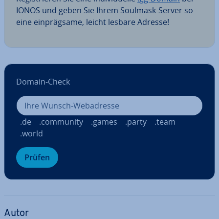
IONOS und geben Sie Ihrem Soulmask-Server so
eine ein­präg­sa­me, leicht lesbare Adresse!
Domain-Check
.de
.community
.games
.party
.team
.world
Prüfen
Autor