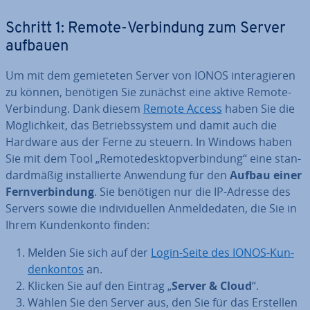
Schritt 1: Remote-Ver­bin­dung zum Server
aufbauen
Um mit dem ge­mie­te­ten Server von IONOS in­ter­agie­ren
zu können, benötigen Sie zunächst eine aktive Remote-
Ver­bin­dung. Dank diesem
Remote Access
haben Sie die
Mög­lich­keit, das Be­triebs­sys­tem und damit auch die
Hardware aus der Ferne zu steuern. In Windows haben
Sie mit dem Tool „Re­mo­te­de­sk­top­ver­bin­dung“ eine stan­
dard­mä­ßig in­stal­lier­te Anwendung für den
Aufbau einer
Fern­ver­bin­dung
. Sie benötigen nur die IP-Adresse des
Servers sowie die in­di­vi­du­el­len An­mel­de­da­ten, die Sie in
Ihrem Kun­den­kon­to finden:
Melden Sie sich auf der
Login-Seite des IONOS-Kun­
den­kon­tos
an.
Klicken Sie auf den Eintrag „
Server & Cloud
“.
Wählen Sie den Server aus, den Sie für das Erstellen