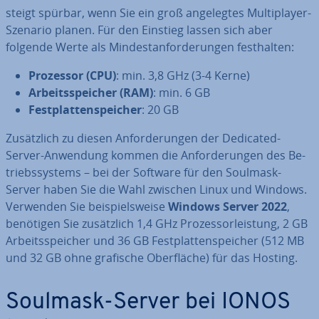
steigt spürbar, wenn Sie ein groß an­ge­leg­tes Mul­ti­play­er-
Szenario planen. Für den Einstieg lassen sich aber
folgende Werte als Min­dest­an­for­de­run­gen fest­hal­ten:
Prozessor (CPU)
: min. 3,8 GHz (3-4 Kerne)
Ar­beits­spei­cher (RAM)
: min. 6 GB
Fest­plat­ten­spei­cher
: 20 GB
Zu­sätz­lich zu diesen An­for­de­run­gen der Dedicated-
Server-Anwendung kommen die An­for­de­run­gen des Be­
triebs­sys­tems – bei der Software für den Soulmask-
Server haben Sie die Wahl zwischen Linux und Windows.
Verwenden Sie bei­spiels­wei­se
Windows Server 2022
,
benötigen Sie zu­sätz­lich 1,4 GHz Pro­zes­sor­leis­tung, 2 GB
Ar­beits­spei­cher und 36 GB Fest­plat­ten­spei­cher (512 MB
und 32 GB ohne grafische Ober­flä­che) für das Hosting.
Soulmask-Server bei IONOS