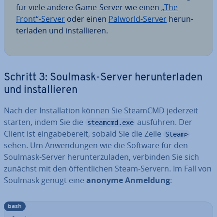
für viele andere Game-Server wie einen
„The
Front“-Server
oder einen
Palworld-Server
her­un­
ter­la­den und in­stal­lie­ren.
Schritt 3: Soulmask-Server her­un­ter­la­den
und in­stal­lie­ren
Nach der In­stal­la­ti­on können Sie SteamCMD jederzeit
starten, indem Sie die
ausführen. Der
steamcmd.exe
Client ist ein­ga­be­be­reit, sobald Sie die Zeile
Steam>
sehen. Um An­wen­dun­gen wie die Software für den
Soulmask-Server her­un­ter­zu­la­den, verbinden Sie sich
zunächst mit den öf­fent­li­chen Steam-Servern. Im Fall von
Soulmask genügt eine
anonyme Anmeldung
:
bash