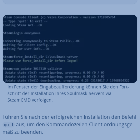
Im Fenster der Ein­ga­be­auf­for­de­rung können Sie den Fort­
schritt der In­stal­la­ti­on Ihres Soulmask-Servers via
SteamCMD verfolgen.
Führen Sie nach der er­folg­rei­chen In­stal­la­ti­on den Befehl
aus, um den Kom­man­do­zei­len-Client ord­nungs­ge­
quit
mäß zu beenden.