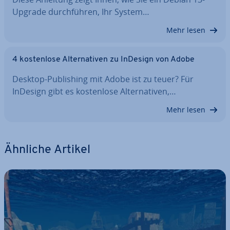
Upgrade durch­füh­ren, Ihr System…
Mehr lesen
4 kos­ten­lo­se Al­ter­na­ti­ven zu InDesign von Adobe
Desktop-Pu­bli­shing mit Adobe ist zu teuer? Für
InDesign gibt es kos­ten­lo­se Al­ter­na­ti­ven,…
Mehr lesen
Ähnliche Artikel