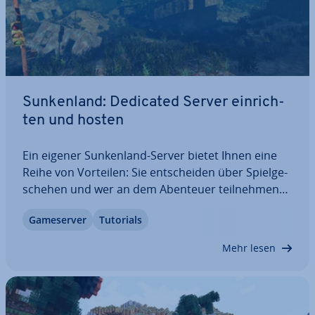
Sun­ken­land: Dedicated Server ein­rich­
ten und hosten
Ein eigener Sun­ken­land-Server bietet Ihnen eine
Reihe von Vorteilen: Sie ent­schei­den über Spiel­ge­
sche­hen und wer an dem Abenteuer teil­neh­men
kann. Falls Sie das Hosting auslagern, können Sie
Game­ser­ver
Tutorials
Ihren Server sogar rund um die Uhr laufen lassen.
Erfahren Sie, welche An­for­de­run­gen ein…
Mehr lesen