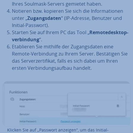
Ihres Soulmask-Servers gemietet haben.
Notieren bzw. kopieren Sie sich die In­for­ma­tio­nen
unter „
Zu­gangs­da­ten
“ (IP-Adresse, Benutzer und
Initial-Passwort).
Starten Sie auf Ihrem PC das Tool „
Re­mo­te­de­sk­top­
ver­bin­dung
“.
Eta­blie­ren Sie mithilfe der Zu­gangs­da­ten eine
Remote-Ver­bin­dung zu Ihrem Server. Be­stä­ti­gen Sie
das Ser­ver­zer­ti­fi­kat, falls es sich dabei um Ihren
ersten Ver­bin­dungs­auf­bau handelt.
Klicken Sie auf „Passwort anzeigen“, um das Initial-