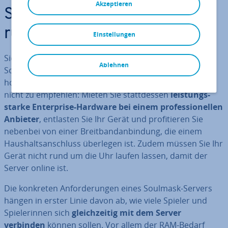
Akzeptieren
Soulmask-Server: An­for­de­
run­gen
Einstellungen
Sie können die Dedicated-Server-Anwendung von
Ablehnen
Soulmask theo­re­tisch auf Ihrem privaten Rechner
hosten. Al­ler­dings ist dies aus Per­for­mance-Gründen
nicht zu empfehlen: Mieten Sie statt­des­sen
leis­tungs­
star­ke En­ter­pri­se-Hardware bei einem pro­fes­sio­nel­len
Anbieter
, entlasten Sie Ihr Gerät und pro­fi­tie­ren Sie
nebenbei von einer Breit­band­an­bin­dung, die einem
Haus­halts­an­schluss überlegen ist. Zudem müssen Sie Ihr
Gerät nicht rund um die Uhr laufen lassen, damit der
Server online ist.
Die konkreten An­for­de­run­gen eines Soulmask-Servers
hängen in erster Linie davon ab, wie viele Spieler und
Spie­le­rin­nen sich
gleich­zei­tig mit dem Server
verbinden
können sollen. Vor allem der RAM-Bedarf