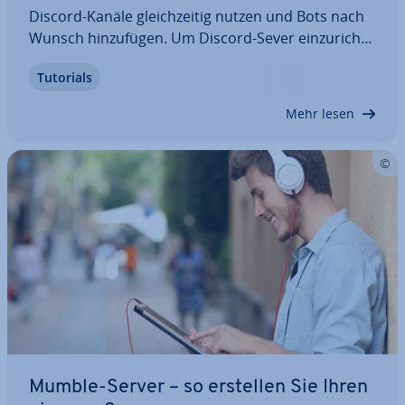
Discord-Kanäle gleich­zei­tig nutzen und Bots nach
Wunsch hin­zu­fü­gen. Um Discord-Sever ein­zu­rich­
ten, sind lediglich ein kos­ten­lo­ser Discord-Account
Tutorials
und die Discord-App er­for­der­lich. Sobald der
Server auf­ge­setzt ist, lässt sich zum…
Mehr lesen
Mumble-Server – so erstellen Sie Ihren