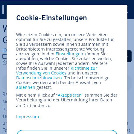
Digital Guide
Cookie-Einstellungen
Zum Haupt­in­halt springen
Was ist Ray­tra­cing? Die
Wir setzen Cookies ein, um unsere Webseiten
Grafik-Technik erklärt!
optimal für Sie zu gestalten, unsere Produkte für
Sie zu verbessern sowie Ihnen zusammen mit
Drittanbietern interessengerechte Werbung
IONOS Redaktion
anzuzeigen. In den
Einstellungen
können Sie
Auf Facebook teilen
Auf Twitter teilen
Auf LinkedIn tei
15.10.2021
auswählen, welche Cookies Sie zulassen wollen,
4 mins
sowie Ihre Auswahl jederzeit ändern. Weitere
Infos finden Sie in unserer
Richtlinie zur
Verwendung von Cookies
und in unseren
Datenschutzhinweisen
. Technisch notwendige
Cookies werden auch bei der Auswahl von
In­halts­ver­zeich­nis
ablehnen
gesetzt.
Ray­tra­cing steht für eine Grafik-Tech­no­lo­gie, die
Mit einem Klick auf "
Akzeptieren
" stimmen Sie der
Verarbeitung und der Übermittlung Ihrer Daten
sichtbare und nicht sichtbare Licht­strah­len rea­lis­tisch
an Drittländer zu.
berechnet. Sie er­mög­licht eine
le­bens­ech­te Be­leuch­
tung
in Com­pu­ter­spie­len und ani­mier­ten 3D-Grafiken
Impressum
und kommt zunehmend als hard­ware­sei­ti­ges Feature in
Form von
Echtzeit-Ray­tra­cing
zum Einsatz. Doch was ist