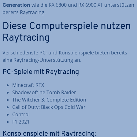
Ge­ne­ra­ti­on
wie die RX 6800 und RX 6900 XT un­ter­stüt­zen
bereits Ray­tra­cing.
Diese Com­pu­ter­spie­le nutzen
Ray­tra­cing
Ver­schie­dens­te PC- und Kon­so­len­spie­le bieten bereits
eine Ray­tra­cing-Un­ter­stüt­zung an.
PC-Spiele mit Ray­tra­cing
Minecraft RTX
Shadow oft he Tomb Raider
The Witcher 3: Complete Edition
Call of Duty: Black Ops Cold War
Control
F1 2021
Kon­so­len­spie­le mit Ray­tra­cing: