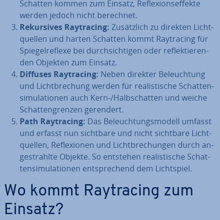
Schatten kommen zum Einsatz, Re­fle­xi­ons­ef­fek­te
werden jedoch nicht berechnet.
Re­kur­si­ves Ray­tra­cing:
Zu­sätz­lich zu direkten Licht­
quel­len und harten Schatten kommt Ray­tra­cing für
Spie­gel­re­fle­xe bei durch­sich­ti­gen oder re­flek­tie­ren­
den Objekten zum Einsatz.
Diffuses Ray­tra­cing:
Neben direkter Be­leuch­tung
und Licht­bre­chung werden für rea­lis­ti­sche Schat­ten­
si­mu­la­tio­nen auch Kern-/Halb­schat­ten und weiche
Schat­ten­gren­zen gerendert.
Path Ray­tra­cing:
Das Be­leuch­tungs­mo­dell umfasst
und erfasst nun sichtbare und nicht sichtbare Licht­
quel­len, Re­fle­xio­nen und Licht­bre­chun­gen durch an­
ge­strahl­te Objekte. So entstehen rea­lis­ti­sche Schat­
ten­si­mu­la­tio­nen ent­spre­chend dem Licht­spiel.
Wo kommt Ray­tra­cing zum
Einsatz?