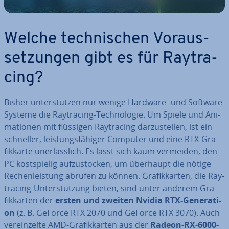
Welche tech­ni­schen Vor­aus­
set­zun­gen gibt es für Ray­tra­
cing?
Bisher un­ter­stüt­zen nur wenige Hardware- und Software-
Systeme die Ray­tra­cing-Tech­no­lo­gie. Um Spiele und Ani­
ma­tio­nen mit flüssigen Ray­tra­cing dar­zu­stel­len, ist ein
schneller, leis­tungs­fä­hi­ger Computer und eine RTX-Gra­
fik­kar­te un­er­läss­lich. Es lässt sich kaum vermeiden, den
PC kost­spie­lig auf­zu­sto­cken, um überhaupt die nötige
Re­chen­leis­tung abrufen zu können. Gra­fik­kar­ten, die Ray­
tra­cing-Un­ter­stüt­zung bieten, sind unter anderem Gra­
fik­kar­ten der
ersten und zweiten Nvidia RTX-Ge­ne­ra­ti­
on
(z. B. GeForce RTX 2070 und GeForce RTX 3070). Auch
ver­ein­zel­te AMD-Gra­fik­kar­ten aus der
Radeon-RX-6000-