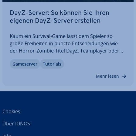
DayZ-Server: So können Sie Ihren
eigenen DayZ-Server erstellen
Kaum ein Survival-Game lässt dem Spieler so
große Frei­hei­ten in puncto Ent­schei­dun­gen wie
der Horror-Zombie-Titel DayZ. Team­play­er oder
Solo-Abenteuer– die Wahl liegt ganz bei den Nut­ze­
Game­ser­ver
Tutorials
rin­nen und Nutzern. Wer gemeinsam mit anderen
spielen und die Kontrolle über Mods, Welt und…
Mehr lesen
Cookies
Über IONOS
Jobs