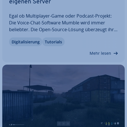
eigenen Server
Egal ob Mul­ti­play­er-Game oder Podcast-Projekt:
Die Voice-Chat-Software Mumble wird immer
beliebter. Die Open-Source-Lösung überzeugt ihre
Nutzer durch einen schlanken Aufbau trotz vieler
Di­gi­ta­li­sie­rung
Tutorials
Funk­tio­nen. Ein weiterer Vorteil: Jeder kann einen
eigenen Mumble-Server erstellen. Wir…
Mehr lesen