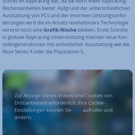
Schritt im Ray­tra­cing dar, da sie noch mehr Ray­tra­cing-
Re­chen­ein­hei­ten bietet. Aufgrund der un­ter­schied­li­chen
Aus­stat­tung von PCs und der enormen Leis­tungs­an­for­
de­run­gen wird die im Ansatz re­vo­lu­tio­nä­re Tech­no­lo­gie
vorerst noch eine
Grafik-Nische
bleiben. Erste Schritte
in globale Ray­tra­cing-Un­ter­stüt­zung machen neue Kon­
so­len­ge­ne­ra­tio­nen mit ein­heit­li­cher Aus­stat­tung wie die
Xbox Series X oder die Play­sta­ti­on 5.
Zur Anzeige dieses Videos sind Cookies von
Drittanbietern erforderlich. Ihre Cookie-
Einstellungen können Sie
hier
aufrufen und
ändern.