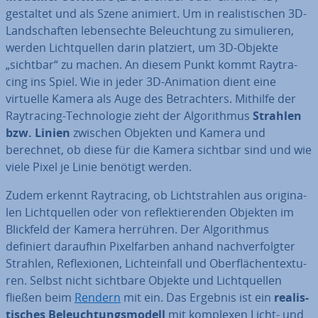
gestaltet und als Szene animiert. Um in rea­lis­ti­schen 3D-
Land­schaf­ten le­bens­ech­te Be­leuch­tung zu si­mu­lie­ren,
werden Licht­quel­len darin platziert, um 3D-Objekte
„sichtbar“ zu machen. An diesem Punkt kommt Ray­tra­
cing ins Spiel. Wie in jeder 3D-Animation dient eine
virtuelle Kamera als Auge des Be­trach­ters. Mithilfe der
Ray­tra­cing-Tech­no­lo­gie zieht der Al­go­rith­mus
Strahlen
bzw. Linien
zwischen Objekten und Kamera und
berechnet, ob diese für die Kamera sichtbar sind und wie
viele Pixel je Linie benötigt werden.
Zudem erkennt Ray­tra­cing, ob Licht­strah­len aus ori­gi­na­
len Licht­quel­len oder von re­flek­tie­ren­den Objekten im
Blickfeld der Kamera herrühren. Der Al­go­rith­mus
definiert daraufhin Pi­xel­far­ben anhand nach­ver­folg­ter
Strahlen, Re­fle­xio­nen, Licht­ein­fall und Ober­flä­chen­tex­tu­
ren. Selbst nicht sichtbare Objekte und Licht­quel­len
fließen beim
Rendern
mit ein. Das Ergebnis ist ein
rea­lis­
ti­sches Be­leuch­tungs­mo­dell
mit komplexen Licht- und