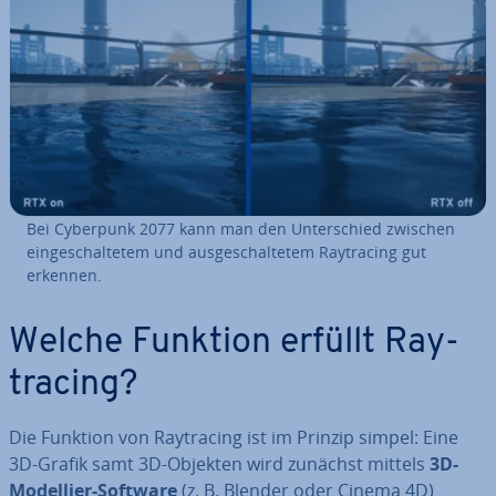
Bei Cyberpunk 2077 kann man den Un­ter­schied zwischen
ein­ge­schal­te­tem und aus­ge­schal­te­tem Ray­tra­cing gut
erkennen.
Welche Funktion erfüllt Ray­
tra­cing?
Die Funktion von Ray­tra­cing ist im Prinzip simpel: Eine
3D-Grafik samt 3D-Objekten wird zunächst mittels
3D-
Modellier-Software
(z. B. Blender oder Cinema 4D)