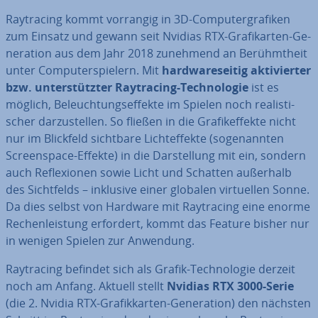
Ray­tra­cing kommt vorrangig in 3D-Com­pu­ter­gra­fi­ken
zum Einsatz und gewann seit Nvidias RTX-Gra­fi­kar­ten-Ge­
ne­ra­ti­on aus dem Jahr 2018 zunehmend an Be­rühmt­heit
unter Com­pu­ter­spie­lern. Mit
hard­ware­sei­tig ak­ti­vier­ter
bzw. un­ter­stütz­ter Ray­tra­cing-Tech­no­lo­gie
ist es
möglich, Be­leuch­tungs­ef­fek­te im Spielen noch rea­lis­ti­
scher dar­zu­stel­len. So fließen in die Gra­fik­ef­fek­te nicht
nur im Blickfeld sichtbare Licht­ef­fek­te (so­ge­nann­ten
Screen­space-Effekte) in die Dar­stel­lung mit ein, sondern
auch Re­fle­xio­nen sowie Licht und Schatten außerhalb
des Sicht­felds – inklusive einer globalen vir­tu­el­len Sonne.
Da dies selbst von Hardware mit Ray­tra­cing eine enorme
Re­chen­leis­tung erfordert, kommt das Feature bisher nur
in wenigen Spielen zur Anwendung.
Ray­tra­cing befindet sich als Grafik-Tech­no­lo­gie derzeit
noch am Anfang. Aktuell stellt
Nvidias RTX 3000-Serie
(die 2. Nvidia RTX-Gra­fik­kar­ten-Ge­ne­ra­ti­on) den nächsten