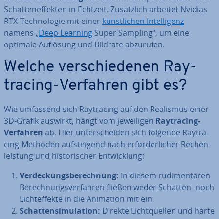
Schat­ten­ef­fek­ten in Echtzeit. Zu­sätz­lich arbeitet Nvidias
RTX-Tech­no­lo­gie mit einer
künst­li­chen In­tel­li­genz
namens „
Deep Learning
Super Sampling“, um eine
optimale Auflösung und Bildrate abzurufen.
Welche ver­schie­de­nen Ray­
tra­cing-Verfahren gibt es?
Wie umfassend sich Ray­tra­cing auf den Realismus einer
3D-Grafik auswirkt, hängt vom je­wei­li­gen
Ray­tra­cing-
Verfahren
ab. Hier un­ter­schei­den sich folgende Ray­tra­
cing-Methoden auf­stei­gend nach er­for­der­li­cher Re­chen­
leis­tung und his­to­ri­scher Ent­wick­lung:
Ver­de­ckungs­be­rech­nung:
In diesem ru­di­men­tä­ren
Be­rech­nungs­ver­fah­ren fließen weder Schatten- noch
Licht­ef­fek­te in die Animation mit ein.
Schat­ten­si­mu­la­ti­on:
Direkte Licht­quel­len und harte