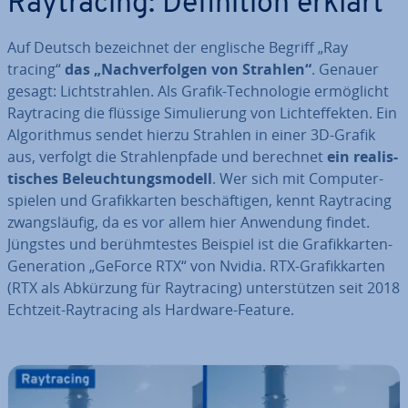
Ray­tra­cing: De­fi­ni­ti­on erklärt
Auf Deutsch be­zeich­net der englische Begriff „Ray
tracing“
das „Nach­ver­fol­gen von Strahlen“
. Genauer
gesagt: Licht­strah­len. Als Grafik-Tech­no­lo­gie er­mög­licht
Ray­tra­cing die flüssige Si­mu­lie­rung von Licht­ef­fek­ten. Ein
Al­go­rith­mus sendet hierzu Strahlen in einer 3D-Grafik
aus, verfolgt die Strah­len­pfa­de und berechnet
ein rea­lis­
ti­sches Be­leuch­tungs­mo­dell
. Wer sich mit Com­pu­ter­
spie­len und Gra­fik­kar­ten be­schäf­ti­gen, kennt Ray­tra­cing
zwangs­läu­fig, da es vor allem hier Anwendung findet.
Jüngstes und be­rühm­tes­tes Beispiel ist die Gra­fik­kar­ten-
Ge­ne­ra­ti­on „GeForce RTX“ von Nvidia. RTX-Gra­fik­kar­ten
(RTX als Abkürzung für Ray­tra­cing) un­ter­stüt­zen seit 2018
Echtzeit-Ray­tra­cing als Hardware-Feature.