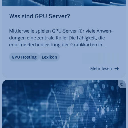
Was sind GPU Server?
Mitt­ler­wei­le spielen GPU-Server für viele An­wen­
dun­gen eine zentrale Rolle: Die Fähigkeit, die
enorme Re­chen­leis­tung der Gra­fik­kar­ten in
Anspruch zu nehmen, hilft in vielen modernen An­
GPU Hosting
Lexikon
wen­dungs­ge­bie­ten wie zum Beispiel Machine
Learning. Doch was genau ist ein GPU-Server,
Mehr lesen
welche…