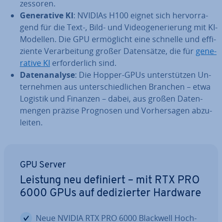
zes­so­ren.
Ge­ne­ra­ti­ve KI
: NVIDIAs H100 eignet sich her­vor­ra­
gend für die Text-, Bild- und Vi­deo­ge­ne­rie­rung mit KI-
Modellen. Die GPU er­mög­licht eine schnelle und ef­fi­
zi­en­te Ver­ar­bei­tung großer Da­ten­sät­ze, die für
ge­ne­
ra­ti­ve KI
er­for­der­lich sind.
Da­ten­ana­ly­se
: Die Hopper-GPUs un­ter­stüt­zen Un­
ter­neh­men aus un­ter­schied­li­chen Branchen – etwa
Logistik und Finanzen – dabei, aus großen Da­ten­
men­gen präzise Prognosen und Vor­her­sa­gen ab­zu­
lei­ten.
GPU Server
Leistung neu definiert – mit RTX PRO
6000 GPUs auf de­di­zier­ter Hardware
Neue NVIDIA RTX PRO 6000 Blackwell Hoch­