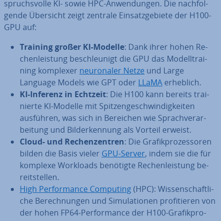
spruchs­vol­le KI- sowie HPC-An­wen­dun­gen. Die nach­fol­
gen­de Übersicht zeigt zentrale Ein­satz­ge­bie­te der H100-
GPU auf:
Training großer KI-Modelle
: Dank ihrer hohen Re­
chen­leis­tung be­schleu­nigt die GPU das Mo­dell­trai­
ning komplexer
neu­ro­na­ler Netze
und Large
Language Models wie GPT oder
LLaMA
erheblich.
KI-Inferenz in Echtzeit
: Die H100 kann bereits trai­
nier­te KI-Modelle mit Spit­zen­ge­schwin­dig­kei­ten
ausführen, was sich in Bereichen wie Sprach­ver­ar­
bei­tung und Bil­der­ken­nung als Vorteil erweist.
Cloud- und Re­chen­zen­tren
: Die Gra­fik­pro­zes­so­ren
bilden die Basis vieler
GPU-Server
, indem sie die für
komplexe Workloads benötigte Re­chen­leis­tung be­
reit­stel­len.
High Per­for­mance Computing
(HPC): Wis­sen­schaft­li­
che Be­rech­nun­gen und Si­mu­la­tio­nen pro­fi­tie­ren von
der hohen FP64-Per­for­mance der H100-Gra­fik­pro­