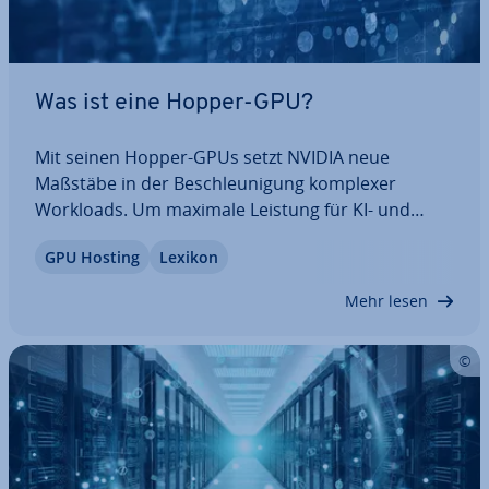
Was ist eine Hopper-GPU?
Mit seinen Hopper-GPUs setzt NVIDIA neue
Maßstäbe in der Be­schleu­ni­gung komplexer
Workloads. Um maximale Leistung für KI- und
HPC-An­wen­dun­gen zu bieten, wurde die neuste
GPU Hosting
Lexikon
GPU-Ge­ne­ra­ti­on mit einer Vielzahl bahn­bre­chen­
der In­no­va­tio­nen aus­ge­stat­tet. Wir erläutern, was
Mehr lesen
Hopper-GPUs so…