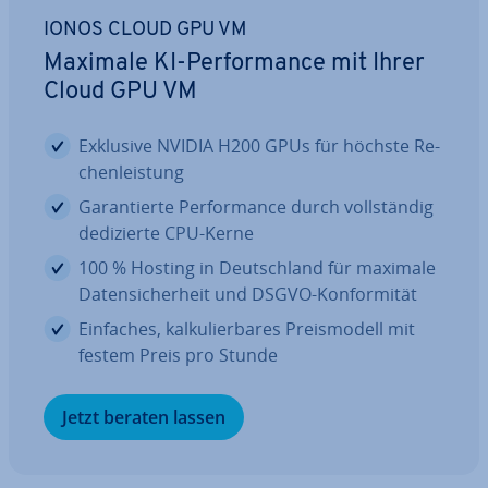
IONOS CLOUD GPU VM
Maximale KI-Per­for­mance mit Ihrer
Cloud GPU VM
Exklusive NVIDIA H200 GPUs für höchste Re­
chen­leis­tung
Ga­ran­tier­te Per­for­mance durch voll­stän­dig
de­di­zier­te CPU-Kerne
100 % Hosting in Deutsch­land für maximale
Da­ten­si­cher­heit und DSGVO-Kon­for­mi­tät
Einfaches, kal­ku­lier­ba­res Preis­mo­dell mit
festem Preis pro Stunde
Jetzt beraten lassen