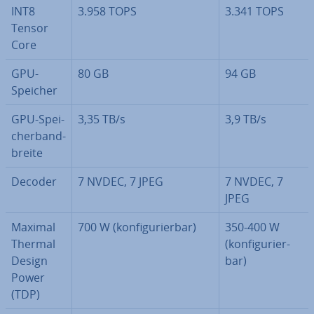
INT8
3.958 TOPS
3.341 TOPS
Tensor
Core
GPU-
80 GB
94 GB
Speicher
GPU-Spei­
3,35 TB/s
3,9 TB/s
cher­band­
brei­te
Decoder
7 NVDEC, 7 JPEG
7 NVDEC, 7
JPEG
Maximal
700 W (kon­fi­gu­rier­bar)
350-400 W
Thermal
(kon­fi­gu­rier­
Design
bar)
Power
(TDP)