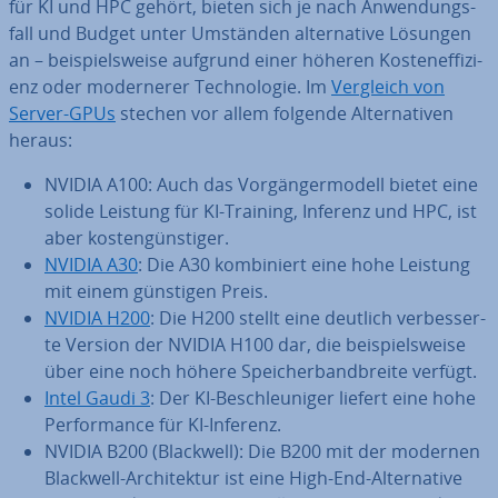
für KI und HPC gehört, bieten sich je nach An­wen­dungs­
fall und Budget unter Umständen al­ter­na­ti­ve Lösungen
an – bei­spiels­wei­se aufgrund einer höheren Kos­ten­ef­fi­zi­
enz oder mo­der­ne­rer Tech­no­lo­gie. Im
Vergleich von
Server-GPUs
stechen vor allem folgende Al­ter­na­ti­ven
heraus:
NVIDIA A100: Auch das Vor­gän­ger­mo­dell bietet eine
solide Leistung für KI-Training, Inferenz und HPC, ist
aber kos­ten­güns­ti­ger.
NVIDIA A30
: Die A30 kom­bi­niert eine hohe Leistung
mit einem günstigen Preis.
NVIDIA H200
: Die H200 stellt eine deutlich ver­bes­ser­
te Version der NVIDIA H100 dar, die bei­spiels­wei­se
über eine noch höhere Spei­cher­band­brei­te verfügt.
Intel Gaudi 3
: Der KI-Be­schleu­ni­ger liefert eine hohe
Per­for­mance für KI-Inferenz.
NVIDIA B200 (Blackwell): Die B200 mit der modernen
Blackwell-Ar­chi­tek­tur ist eine High-End-Al­ter­na­ti­ve