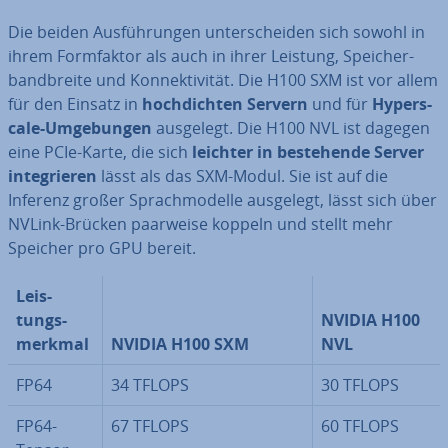
Die beiden Aus­füh­run­gen un­ter­schei­den sich sowohl in
ihrem Form­fak­tor als auch in ihrer Leistung, Spei­cher­
band­brei­te und Kon­nek­ti­vi­tät. Die H100 SXM ist vor allem
für den Einsatz in
hoch­dich­ten Servern
und für
Hy­pers­
ca­le-Um­ge­bun­gen
ausgelegt. Die H100 NVL ist dagegen
eine PCIe-Karte, die sich
leichter in be­stehen­de Server
in­te­grie­ren
lässt als das SXM-Modul. Sie ist auf die
Inferenz großer Sprach­mo­del­le ausgelegt, lässt sich über
NVLink-Brücken paarweise koppeln und stellt mehr
Speicher pro GPU bereit.
Leis­
tungs­
NVIDIA H100
merk­mal
NVIDIA H100 SXM
NVL
FP64
34 TFLOPS
30 TFLOPS
FP64-
67 TFLOPS
60 TFLOPS