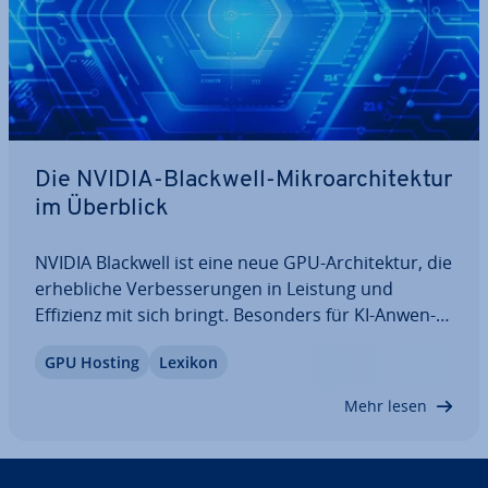
Die NVIDIA-Blackwell-Mi­kro­ar­chi­tek­tur
im Überblick
NVIDIA Blackwell ist eine neue GPU-Ar­chi­tek­tur, die
er­heb­li­che Ver­bes­se­run­gen in Leistung und
Effizienz mit sich bringt. Besonders für KI-An­wen­
dun­gen und Re­chen­zen­tren ist die Blackwell-Mi­kro­
GPU Hosting
Lexikon
ar­chi­tek­tur viel­ver­spre­chend, aber auch für Ga­me­
rin­nen und Gamer sowie Ent­wick­le­rin­nen…
Mehr lesen