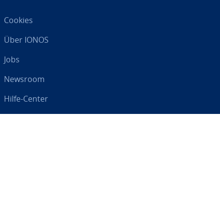
Cookies
Über IONOS
Jobs
Newsroom
Hilfe-Center
AGB
Da­ten­schutz
Impressum
Digital an Ihrer Seite