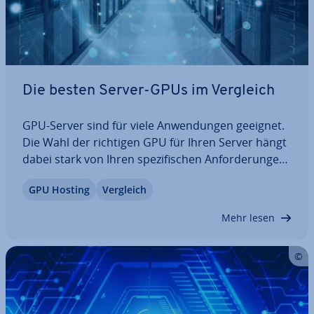
Die besten Server-GPUs im Vergleich
GPU-Server sind für viele An­wen­dun­gen geeignet.
Die Wahl der richtigen GPU für Ihren Server hängt
dabei stark von Ihren spe­zi­fi­schen An­for­de­run­gen
ab. Wir ver­glei­chen die neuesten GPUs von NVIDIA
GPU Hosting
Vergleich
H100 und A30 mit den Intel Gaudi 2 und Gaudi 3.
Dabei werfen wir einen de­tail­lier­ten…
Mehr lesen