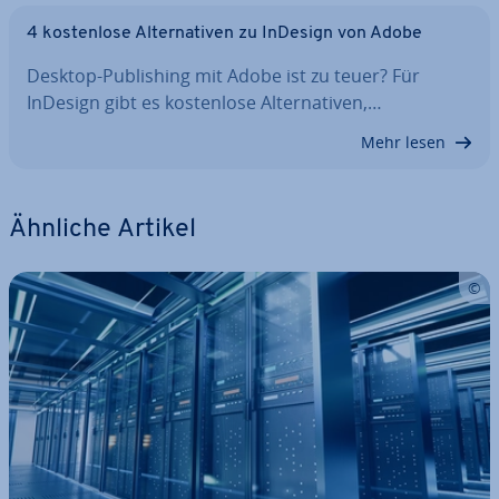
4 kos­ten­lo­se Al­ter­na­ti­ven zu InDesign von Adobe
Desktop-Pu­bli­shing mit Adobe ist zu teuer? Für
InDesign gibt es kos­ten­lo­se Al­ter­na­ti­ven,…
Mehr lesen
Ähnliche Artikel