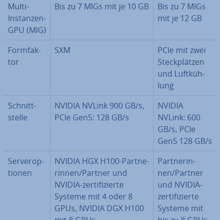
Multi-
Bis zu 7 MIGs mit je 10 GB
Bis zu 7 MIGs
Instanzen-
mit je 12 GB
GPU (MIG)
Form­fak­
SXM
PCIe mit zwei
tor
Steck­plät­zen
und Luft­küh­
lung
Schnitt­
NVIDIA NVLink 900 GB/s,
NVIDIA
stel­le
PCIe Gen5: 128 GB/s
NVLink: 600
GB/s, PCIe
Gen5 128 GB/s
Ser­ver­op­
NVIDIA HGX H100-Part­ne­
Part­ne­rin­
tio­nen
rin­nen/Partner und
nen/Partner
NVIDIA-zer­ti­fi­zier­te
und NVIDIA-
Systeme mit 4 oder 8
zer­ti­fi­zier­te
GPUs, NVIDIA DGX H100
Systeme mit