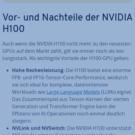
Vor- und Nachteile der NVIDIA
H100
Auch wenn die NVIDIA H100 nicht mehr zu den neuesten
GPUs auf dem Markt zählt, gilt sie immer noch als leis­
tungs­stark. Als wich­tigs­te Vorteile der H100-GPU gelten:
Hohe Re­chen­leis­tung
: Die H100 bietet eine enorme
FP8- und FP16-Tensor-Core-Per­for­mance, wodurch
sie sich ideal für komplexe, da­ten­in­ten­si­ve
Workloads wie
Large Language Models
(LLMs) eignet.
Das Zu­sam­men­spiel aus Tensor-Kernen der vierten
Ge­ne­ra­ti­on und Trans­for­mer Engine kann die
Effizienz von KI-Ope­ra­tio­nen noch einmal deutlich
steigern.
NVLink und NVSwitch
: Die NVIDIA H100 un­ter­stützt