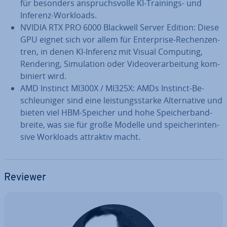
für besonders an­spruchs­vol­le KI-Trainings- und
Inferenz-Workloads.
NVIDIA RTX PRO 6000 Blackwell Server Edition: Diese
GPU eignet sich vor allem für En­ter­pri­se-Re­chen­zen­
tren, in denen KI-Inferenz mit Visual Computing,
Rendering, Si­mu­la­ti­on oder Vi­deo­ver­ar­bei­tung kom­
bi­niert wird.
AMD Instinct MI300X / MI325X: AMDs Instinct-Be­
schleu­ni­ger sind eine leis­tungs­star­ke Al­ter­na­ti­ve und
bieten viel HBM-Speicher und hohe Spei­cher­band­
brei­te, was sie für große Modelle und spei­cher­in­ten­
si­ve Workloads attraktiv macht.
Reviewer