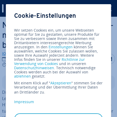
Digital Guide
Cookie-Einstellungen
Zum Haupt­in­halt springen
NVIDIA H100: Leis­tungs­merk­
Wir setzen Cookies ein, um unsere Webseiten
ma­le, Vorteile und Ein­satz­ge­
optimal für Sie zu gestalten, unsere Produkte für
Sie zu verbessern sowie Ihnen zusammen mit
Drittanbietern interessengerechte Werbung
bie­te
anzuzeigen. In den
Einstellungen
können Sie
auswählen, welche Cookies Sie zulassen wollen,
IONOS Redaktion
sowie Ihre Auswahl jederzeit ändern. Weitere
Auf Facebo
Auf Tw
A
10.06.2026
Infos finden Sie in unserer
Richtlinie zur
Verwendung von Cookies
und in unseren
6 mins
Datenschutzhinweisen
. Technisch notwendige
Cookies werden auch bei der Auswahl von
ablehnen
gesetzt.
In­halts­ver­zeich­nis
Mit einem Klick auf "
Akzeptieren
" stimmen Sie der
Verarbeitung und der Übermittlung Ihrer Daten
Die NVIDIA H100 ist eine GPU, die speziell für KI, Deep
an Drittländer zu.
Learning und HPC-An­wen­dun­gen ent­wi­ckelt wurde. Die
Impressum
H100-GPU basiert auf der in­no­va­ti­ven Hopper-Ar­chi­tek­
tur und arbeitet mit leis­tungs­star­ken Tensor-Kernen der