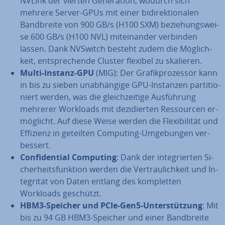
NVLink der vierten Ge­ne­ra­ti­on, wodurch sich
mehrere Server-GPUs mit einer bi­di­rek­tio­na­len
Band­brei­te von 900 GB/s (H100 SXM) be­zie­hungs­wei­
se 600 GB/s (H100 NVL) mit­ein­an­der verbinden
lassen. Dank NVSwitch besteht zudem die Mög­lich­
keit, ent­spre­chen­de Cluster flexibel zu skalieren.
Multi-Instanz-GPU
(MIG): Der Gra­fik­pro­zes­sor kann
in bis zu sieben un­ab­hän­gi­ge GPU-Instanzen par­ti­tio­
niert werden, was die gleich­zei­ti­ge Aus­füh­rung
mehrerer Workloads mit de­zi­dier­ten Res­sour­cen er­
mög­licht. Auf diese Weise werden die Fle­xi­bi­li­tät und
Effizienz in geteilten Computing-Um­ge­bun­gen ver­
bes­sert.
Con­fi­den­ti­al Computing
: Dank der in­te­grier­ten Si­
cher­heits­funk­ti­on werden die Ver­trau­lich­keit und In­
te­gri­tät von Daten entlang des kom­plet­ten
Workloads geschützt.
HBM3-Speicher und PCIe-Gen5-Un­ter­stüt­zung
: Mit
bis zu 94 GB HBM3-Speicher und einer Band­brei­te