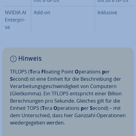
mit 8 GPUs
bis zu 8 GPUs
NVIDIA AI
Add-on
Inklusive
En­ter­pri­
se
Hinweis
TFLOPS (
T
era
Fl
oating Point
O
perations
p
er
S
econd) ist eine Einheit für die Be­schrei­bung der
Ver­ar­bei­tungs­ge­schwin­dig­keit von Computern
(Gleit­kom­ma). Ein TFLOPS ent­spricht einer Billion
Be­rech­nun­gen pro Sekunde. Gleiches gilt für die
Einheit TOPS (
T
era
O
perations
p
er
S
econd) – mit
dem Un­ter­schied, dass hier Ganzzahl-Ope­ra­tio­nen
wie­der­ge­ge­ben werden.