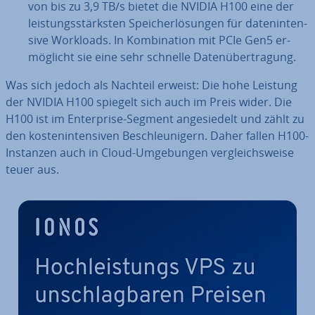
von bis zu 3,9 TB/s bietet die NVIDIA H100 eine der
leis­tungs­stärks­ten Spei­cher­lö­sun­gen für da­ten­in­ten­
si­ve Workloads. In Kom­bi­na­ti­on mit PCIe Gen5 er­
mög­licht sie eine sehr schnelle Da­ten­über­tra­gung.
Was sich jedoch als Nachteil erweist: Die hohe Leistung
der NVIDIA H100 spiegelt sich auch im Preis wider. Die
H100 ist im En­ter­pri­se-Segment an­ge­sie­delt und zählt zu
den kos­ten­in­ten­si­ven Be­schleu­ni­gern. Daher fallen H100-
Instanzen auch in Cloud-Um­ge­bun­gen ver­gleichs­wei­se
teuer aus.