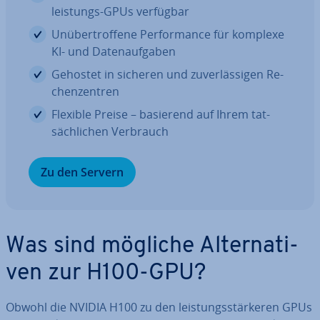
leis­tungs-GPUs verfügbar
Un­über­trof­fe­ne Per­for­mance für komplexe
KI- und Da­ten­auf­ga­ben
Gehostet in sicheren und zu­ver­läs­si­gen Re­
chen­zen­tren
Flexible Preise – basierend auf Ihrem tat­
säch­li­chen Verbrauch
Zu den Servern
Was sind mögliche Al­ter­na­ti­
ven zur H100-GPU?
Obwohl die NVIDIA H100 zu den leis­tungs­stär­ke­ren GPUs