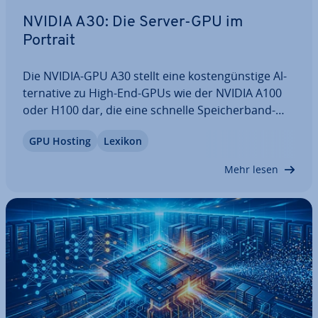
NVIDIA A30: Die Server-GPU im
Portrait
Die NVIDIA-GPU A30 stellt eine kos­ten­güns­ti­ge Al­
ter­na­ti­ve zu High-End-GPUs wie der NVIDIA A100
oder H100 dar, die eine schnelle Spei­cher­band­
brei­te mit hoher En­er­gie­ef­fi­zi­enz kom­bi­niert.
GPU Hosting
Lexikon
Unser Guide ver­an­schau­licht, wie sich die A30 in
puncto Leistung schlägt, welche Vor-…
Mehr lesen