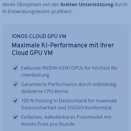
deren Ökosystem von der
breiten Un­ter­stüt­zung
durch
KI-Ent­wick­lungs­teams pro­fi­tiert.
IONOS CLOUD GPU VM
Maximale KI-Per­for­mance mit Ihrer
Cloud GPU VM
Exklusive NVIDIA H200 GPUs für höchste Re­
chen­leis­tung
Ga­ran­tier­te Per­for­mance durch voll­stän­dig
de­di­zier­te CPU-Kerne
100 % Hosting in Deutsch­land für maximale
Da­ten­si­cher­heit und DSGVO-Kon­for­mi­tät
Einfaches, kal­ku­lier­ba­res Preis­mo­dell mit
festem Preis pro Stunde