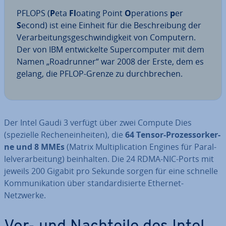
PFLOPS (
P
eta
Fl
oating Point
O
perations
p
er
S
econd) ist eine Einheit für die Be­schrei­bung der
Ver­ar­bei­tungs­ge­schwin­dig­keit von Computern.
Der von IBM ent­wi­ckel­te Su­per­com­pu­ter mit dem
Namen „Ro­ad­run­ner“ war 2008 der Erste, dem es
gelang, die PFLOP-Grenze zu durch­bre­chen.
Der Intel Gaudi 3 verfügt über zwei Compute Dies
(spezielle Re­chen­ein­hei­ten), die
64 Tensor-Pro­zes­sor­ker­
ne und 8 MMEs
(Matrix Mul­ti­pli­ca­ti­on Engines für Par­al­
lel­ver­ar­bei­tung) be­inhal­ten. Die 24 RDMA-NIC-Ports mit
jeweils 200 Gigabit pro Sekunde sorgen für eine schnelle
Kom­mu­ni­ka­ti­on über stan­dar­di­sier­te Ethernet-
Netzwerke.