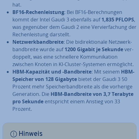
hat.
BF16-Re­chen­leis­tung
: Bei BF16-Be­rech­nun­gen
kommt der Intel Gaudi 3 ebenfalls auf
1,835 PFLOPS
,
was gegenüber dem Gaudi 2 eine Ver­vier­fa­chung der
Re­chen­leis­tung darstellt.
Netz­werk­band­brei­te
: Die bi­di­rek­tio­na­le Netz­werk­
band­brei­te wurde auf
1200 Gigabit je Sekunde
ver­
dop­pelt, was eine schnel­le­re Kom­mu­ni­ka­ti­on
zwischen Knoten in KI-Cluster-Systemen er­mög­licht.
HBM-Kapazität und -Band­brei­te
: Mit seinem
HBM-
Speicher von 128 Gigabyte
bietet der Gaudi 3 50
Prozent mehr Spei­cher­band­brei­te als die vorherige
Ge­ne­ra­ti­on. Die
HBM-Band­brei­te von 3,7 Terabyte
pro Sekunde
ent­spricht einem Anstieg von 33
Prozent.
Hinweis