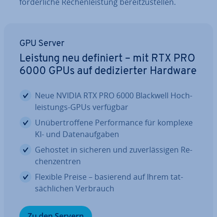
for­der­li­che Re­chen­leis­tung be­reit­zu­stel­len.
GPU Server
Leistung neu definiert – mit RTX PRO
6000 GPUs auf de­di­zier­ter Hardware
Neue NVIDIA RTX PRO 6000 Blackwell Hoch­
leis­tungs-GPUs verfügbar
Un­über­trof­fe­ne Per­for­mance für komplexe
KI- und Da­ten­auf­ga­ben
Gehostet in sicheren und zu­ver­läs­si­gen Re­
chen­zen­tren
Flexible Preise – basierend auf Ihrem tat­
säch­li­chen Verbrauch
Zu den Servern