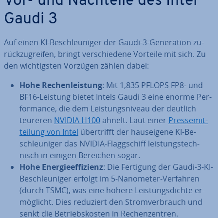
Vor- und Nachteile des Intel
Gaudi 3
Auf einen KI-Be­schleu­ni­ger der Gaudi-3-Ge­ne­ra­ti­on zu­
rück­zu­grei­fen, bringt ver­schie­de­ne Vorteile mit sich. Zu
den wich­tigs­ten Vorzügen zählen dabei:
Hohe Re­chen­leis­tung
: Mit 1,835 PFLOPS FP8- und
BF16-Leistung bietet Intels Gaudi 3 eine enorme Per­
for­mance, die dem Leis­tungs­ni­veau der deutlich
teureren
NVIDIA H100
ähnelt. Laut einer
Pres­se­mit­
tei­lung von Intel
über­trifft der haus­ei­ge­ne KI-Be­
schleu­ni­ger das NVIDIA-Flagg­schiff leis­tungs­tech­
nisch in einigen Bereichen sogar.
Hohe En­er­gie­ef­fi­zi­enz
: Die Fertigung der Gaudi-3-KI-
Be­schleu­ni­ger erfolgt im 5-Nanometer-Verfahren
(durch TSMC), was eine höhere Leis­tungs­dich­te er­
mög­licht. Dies reduziert den Strom­ver­brauch und
senkt die Be­triebs­kos­ten in Re­chen­zen­tren.