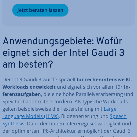
Jetzt beraten lassen
An­wen­dungs­ge­bie­te: Wofür
eignet sich der Intel Gaudi 3
am besten?
Der Intel Gaudi 3 wurde speziell
für re­chen­in­ten­si­ve KI-
Workloads ent­wi­ckelt
und eignet sich vor allem für
In­
fe­renz­auf­ga­ben
, die eine hohe Par­al­lel­ver­ar­bei­tung und
Spei­cher­band­brei­te erfordern. Als typische Workloads
gelten bei­spiels­wei­se die Tex­terstel­lung mit
Large
Language Models (LLMs)
, Bild­ge­ne­rie­rung und
Speech
Synthesis
. Dank der hohen In­fe­renz­ge­schwin­dig­keit und
der op­ti­mier­ten FP8-Ar­chi­tek­tur er­mög­licht der Gaudi 3