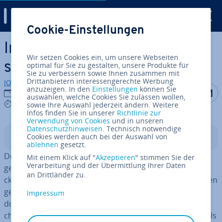
Digital Guide
Cookie-Einstellungen
Zum Haupt­in­halt springen
Intel Gaudi 3: Der KI-Be­
Wir setzen Cookies ein, um unsere Webseiten
schleu­ni­ger im Portrait
optimal für Sie zu gestalten, unsere Produkte für
Sie zu verbessern sowie Ihnen zusammen mit
Drittanbietern interessengerechte Werbung
IONOS Redaktion
anzuzeigen. In den
Einstellungen
können Sie
Auf Facebo
Auf Tw
A
25.02.2025
auswählen, welche Cookies Sie zulassen wollen,
5 mins
sowie Ihre Auswahl jederzeit ändern. Weitere
Infos finden Sie in unserer
Richtlinie zur
Verwendung von Cookies
und in unseren
Datenschutzhinweisen
. Technisch notwendige
Cookies werden auch bei der Auswahl von
In­halts­ver­zeich­nis
ablehnen
gesetzt.
Der Intel Gaudi 3 ist ein leis­tungs­star­ker KI-Be­schleu­ni­
Mit einem Klick auf "
Akzeptieren
" stimmen Sie der
Verarbeitung und der Übermittlung Ihrer Daten
ger, der speziell für an­spruchs­vol­le KI-Workloads ent­wi­
an Drittländer zu.
ckelt wurde. Der Gaudi 3 wird im 5-Nanometer-Verfahren
gefertigt, verfügt über 64 Tensor-Kerne und bietet
Impressum
doppelt so viel FP8-Leistung sowie die vierfache KI-Re­
chen­leis­tung wie sein Vorgänger. Damit eignet sich Intels