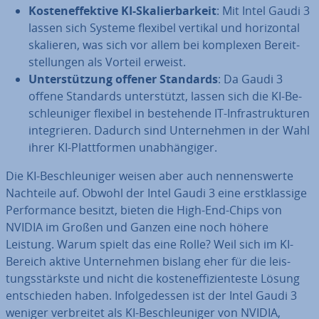
Kos­ten­ef­fek­ti­ve KI-Ska­lier­bar­keit
: Mit Intel Gaudi 3
lassen sich Systeme flexibel vertikal und ho­ri­zon­tal
skalieren, was sich vor allem bei komplexen Be­reit­
stel­lun­gen als Vorteil erweist.
Un­ter­stüt­zung offener Standards
: Da Gaudi 3
offene Standards un­ter­stützt, lassen sich die KI-Be­
schleu­ni­ger flexibel in be­stehen­de IT-In­fra­struk­tu­ren
in­te­grie­ren. Dadurch sind Un­ter­neh­men in der Wahl
ihrer KI-Platt­for­men un­ab­hän­gi­ger.
Die KI-Be­schleu­ni­ger weisen aber auch nen­nens­wer­te
Nachteile auf. Obwohl der Intel Gaudi 3 eine erst­klas­si­ge
Per­for­mance besitzt, bieten die High-End-Chips von
NVIDIA im Großen und Ganzen eine noch höhere
Leistung. Warum spielt das eine Rolle? Weil sich im KI-
Bereich aktive Un­ter­neh­men bislang eher für die leis­
tungs­stärks­te und nicht die kos­ten­ef­fi­zi­en­tes­te Lösung
ent­schie­den haben. In­fol­ge­des­sen ist der Intel Gaudi 3
weniger ver­brei­tet als KI-Be­schleu­ni­ger von NVIDIA,