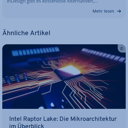
InDesign gibt es kos­ten­lo­se Al­ter­na­ti­ven,…
Mehr lesen
Ähnliche Artikel
Intel Raptor Lake: Die Mi­kro­ar­chi­tek­tur
im Überblick