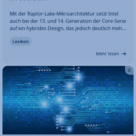
Mit der Raptor-Lake-Mi­kro­ar­chi­tek­tur setzt Intel
auch bei der 13. und 14. Ge­ne­ra­ti­on der Core-Serie
auf ein hybrides Design, das jedoch deutlich mehr
Re­chen­power liefert als die Vor­gän­ger­va­ri­an­te
Lexikon
Alder Lake. Welche Vor- und Nachteile die Intel-
Raptor-Lake-Ar­chi­tek­tur mit sich…
Mehr lesen