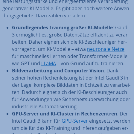
eine leis­tungs­star­ke und en­er­gie­ef­fi­zi­en­te Ver­ar­bei­tung
ge­ne­ra­ti­ver KI-Modelle. Es gibt aber noch weitere An­wen­
dungs­ge­bie­te. Dazu zählen vor allem:
Grund­le­gen­des Training großer KI-Modelle
: Gaudi
3 er­mög­licht es, große Da­ten­sät­ze effizient zu ver­ar­
bei­ten. Daher eignen sich die KI-Be­schleu­ni­ger her­
vor­ra­gend, um KI-Modelle – etwa
neuronale Netze
für ma­schi­nel­les Lernen oder Trans­for­mer-Modelle
wie GPT und
LLaMA
– von Grund auf zu trai­nie­ren.
Bild­ver­ar­bei­tung und Computer Vision
: Dank
seiner hohen Re­chen­leis­tung ist der Intel Gaudi 3 in
der Lage, komplexe Bilddaten in Echtzeit zu ver­ar­bei­
ten. Dadurch eignet sich der KI-Be­schleu­ni­ger auch
für An­wen­dun­gen wie Si­cher­heits­über­wa­chung oder
in­dus­tri­el­le Au­to­ma­ti­sie­rung.
GPU-Server und KI-Cluster in Re­chen­zen­tren
: Der
Intel Gaudi 3 kann für
GPU-Server
ein­ge­setzt werden,
um die für das KI-Training und In­fe­renz­auf­ga­ben er­