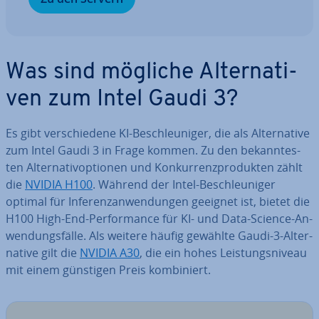
Was sind mögliche Al­ter­na­ti­
ven zum Intel Gaudi 3?
Es gibt ver­schie­de­ne KI-Be­schleu­ni­ger, die als Al­ter­na­ti­ve
zum Intel Gaudi 3 in Frage kommen. Zu den be­kann­tes­
ten Al­ter­na­tiv­op­tio­nen und Kon­kur­renz­pro­duk­ten zählt
die
NVIDIA H100
. Während der Intel-Be­schleu­ni­ger
optimal für In­fe­renz­an­wen­dun­gen geeignet ist, bietet die
H100 High-End-Per­for­mance für KI- und Data-Science-An­
wen­dungs­fäl­le. Als weitere häufig gewählte Gaudi-3-Al­ter­
na­ti­ve gilt die
NVIDIA A30
, die ein hohes Leis­tungs­ni­veau
mit einem günstigen Preis kom­bi­niert.