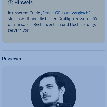
Hinweis
In unserem Guide „
Server GPUs im Vergleich
“
stellen wir Ihnen die besten Gra­fik­pro­zes­so­ren für
den Einsatz in Re­chen­zen­tren und Hoch­leis­tungs­
ser­vern vor.
Reviewer