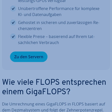
leis­tungs-GPUs verfügbar
Un­über­trof­fe­ne Per­for­mance für komplexe
KI- und Da­ten­auf­ga­ben
Gehostet in sicheren und zu­ver­läs­si­gen Re­
chen­zen­tren
Flexible Preise – basierend auf Ihrem tat­
säch­li­chen Verbrauch
Zu den Servern
Wie viele FLOPS ent­spre­chen
einem GigaFLOPS?
Die Um­rech­nung eines GigaFLOPS in FLOPS basiert auf
dem De­zi­mal­sys­tem und folgt der Zeh­ner­po­tenz­re­gel.