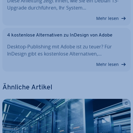
Diese Anleitung zeigt Ihnen, wie Sie ein Debian 13-
Upgrade durch­füh­ren, Ihr System…
Mehr lesen
4 kos­ten­lo­se Al­ter­na­ti­ven zu InDesign von Adobe
Desktop-Pu­bli­shing mit Adobe ist zu teuer? Für
InDesign gibt es kos­ten­lo­se Al­ter­na­ti­ven,…
Mehr lesen
Ähnliche Artikel