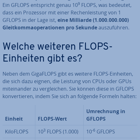
9
Ein GFLOPS ent­spricht genau 10
FLOPS, was bedeutet,
dass ein Prozessor mit einer Re­chen­leis­tung von 1
GFLOPS in der Lage ist,
eine Milliarde (1.000.000.000)
Gleit­kom­ma­ope­ra­tio­nen pro Sekunde
aus­zu­füh­ren.
Welche weiteren FLOPS-
Einheiten gibt es?
Neben dem GigaFLOPS gibt es weitere FLOPS-Einheiten,
die sich dazu eignen, die Leistung von CPUs oder GPUs
mit­ein­an­der zu ver­glei­chen. Sie können diese in GFLOPS
kon­ver­tie­ren, indem Sie sich an folgende Formeln halten:
Um­rech­nung in
Einheit
FLOPS-Wert
GFLOPS
3
-6
KiloFLOPS
10
FLOPS (1.000)
10
GFLOPS