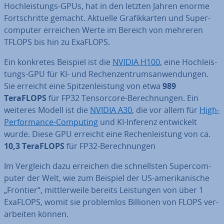
Hoch­leis­tungs-GPUs, hat in den letzten Jahren enorme
Fort­schrit­te gemacht. Aktuelle Gra­fik­kar­ten und Su­per­
com­pu­ter erreichen Werte im Bereich von mehreren
TFLOPS bis hin zu ExaFLOPS.
Ein konkretes Beispiel ist die
NVIDIA H100
, eine Hoch­leis­
tungs-GPU für KI- und Re­chen­zen­trums­an­wen­dun­gen.
Sie erreicht eine Spit­zen­leis­tung von etwa
989
TeraFLOPS
für FP32 Ten­sor­co­re-Be­rech­nun­gen. Ein
weiteres Modell ist die
NVIDIA A30
, die vor allem für
High-
Per­for­mance-Computing
und KI-Inferenz ent­wi­ckelt
wurde. Diese GPU erreicht eine Re­chen­leis­tung von ca.
10,3 TeraFLOPS
für FP32-Be­rech­nun­gen
Im Vergleich dazu erreichen die schnells­ten Su­per­com­
pu­ter der Welt, wie zum Beispiel der US-ame­ri­ka­ni­sche
„Frontier“, mitt­ler­wei­le bereits Leis­tun­gen von über 1
ExaFLOPS, womit sie pro­blem­los Billionen von FLOPS ver­
ar­bei­ten können.