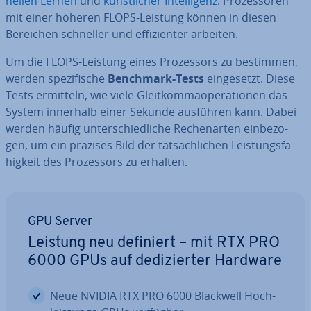
nel­len Lernen
und
künst­li­cher In­tel­li­genz
. Pro­zes­so­ren
mit einer höheren FLOPS-Leistung können in diesen
Bereichen schneller und ef­fi­zi­en­ter arbeiten.
Um die FLOPS-Leistung eines Pro­zes­sors zu bestimmen,
werden spe­zi­fi­sche
Benchmark-Tests
ein­ge­setzt. Diese
Tests ermitteln, wie viele Gleit­kom­ma­ope­ra­tio­nen das
System innerhalb einer Sekunde ausführen kann. Dabei
werden häufig un­ter­schied­li­che Re­chen­ar­ten ein­be­zo­
gen, um ein präzises Bild der tat­säch­li­chen Leis­tungs­fä­
hig­keit des Pro­zes­sors zu erhalten.
GPU Server
Leistung neu definiert – mit RTX PRO
6000 GPUs auf de­di­zier­ter Hardware
Neue NVIDIA RTX PRO 6000 Blackwell Hoch­