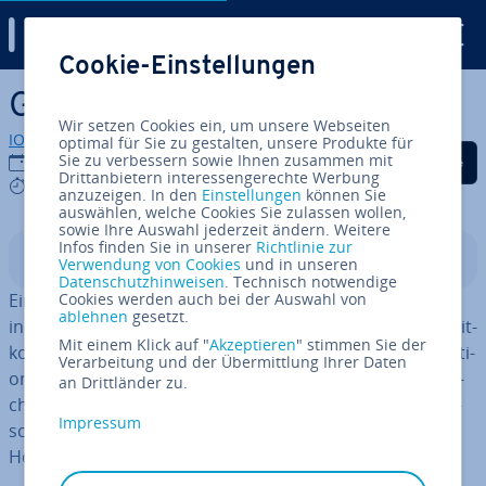
Digital Guide
Cookie-Einstellungen
Zum Haupt­in­halt springen
GigaFLOPS (GFLOPS)
Wir setzen Cookies ein, um unsere Webseiten
IONOS Redaktion
optimal für Sie zu gestalten, unsere Produkte für
Auf Facebook teilen
Auf Twitter teilen
Auf LinkedIn tei
Sie zu verbessern sowie Ihnen zusammen mit
26.03.2025
Drittanbietern interessengerechte Werbung
3 mins
anzuzeigen. In den
Einstellungen
können Sie
auswählen, welche Cookies Sie zulassen wollen,
sowie Ihre Auswahl jederzeit ändern. Weitere
Infos finden Sie in unserer
Richtlinie zur
In­halts­ver­zeich­nis
Verwendung von Cookies
und in unseren
Datenschutzhinweisen
. Technisch notwendige
Ein GigaFLOPS (GFLOPS) be­zeich­net eine Re­chen­ein­heit
Cookies werden auch bei der Auswahl von
ablehnen
gesetzt.
in der Com­pu­ter­tech­nik und steht für eine Milliarde Gleit­
Mit einem Klick auf "
Akzeptieren
" stimmen Sie der
kom­ma­ope­ra­tio­nen pro Sekunde (Floating Point Ope­ra­ti­
Verarbeitung und der Übermittlung Ihrer Daten
ons per Second). FLOPS sind eine Maß­ein­heit für die Re­
an Drittländer zu.
chen­leis­tung von Pro­zes­so­ren, ins­be­son­de­re in wis­sen­
Impressum
schaft­li­chen An­wen­dun­gen, ma­schi­nel­lem Lernen und
Hoch­leis­tungs­rech­nern.