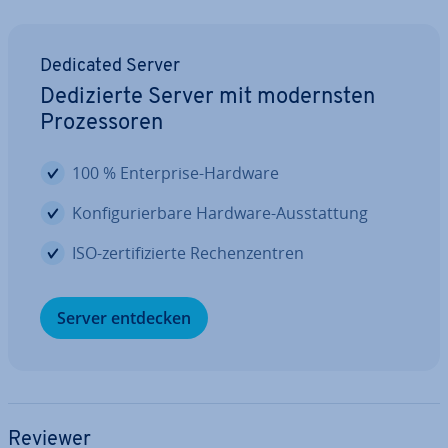
Dedicated Server
De­di­zier­te Server mit mo­derns­ten
Pro­zes­so­ren
100 % En­ter­pri­se-Hardware
Kon­fi­gu­rier­ba­re Hardware-Aus­stat­tung
ISO-zer­ti­fi­zier­te Re­chen­zen­tren
Server entdecken
Reviewer