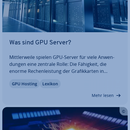
Was sind GPU Server?
Mitt­ler­wei­le spielen GPU-Server für viele An­wen­
dun­gen eine zentrale Rolle: Die Fähigkeit, die
enorme Re­chen­leis­tung der Gra­fik­kar­ten in
Anspruch zu nehmen, hilft in vielen modernen An­
GPU Hosting
Lexikon
wen­dungs­ge­bie­ten wie zum Beispiel Machine
Learning. Doch was genau ist ein GPU-Server,
Mehr lesen
welche…