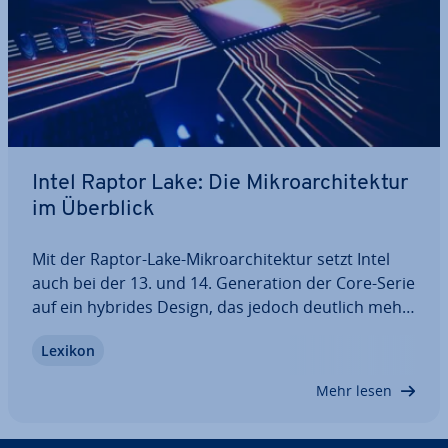
Intel Raptor Lake: Die Mi­kro­ar­chi­tek­tur
im Überblick
Mit der Raptor-Lake-Mi­kro­ar­chi­tek­tur setzt Intel
auch bei der 13. und 14. Ge­ne­ra­ti­on der Core-Serie
auf ein hybrides Design, das jedoch deutlich mehr
Re­chen­power liefert als die Vor­gän­ger­va­ri­an­te
Lexikon
Alder Lake. Welche Vor- und Nachteile die Intel-
Raptor-Lake-Ar­chi­tek­tur mit sich…
Mehr lesen