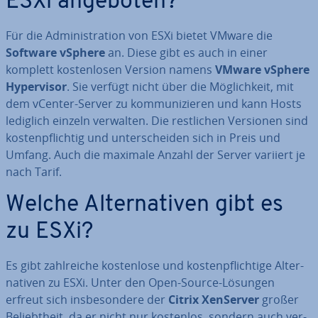
ESXi angeboten?
Für die Ad­mi­nis­tra­ti­on von ESXi bietet VMware die
Software vSphere
an. Diese gibt es auch in einer
komplett
kos­ten­lo­sen Version namens
VMware vSphere
Hy­per­vi­sor
. Sie verfügt nicht über die Mög­lich­keit, mit
dem vCenter-Server zu kom­mu­ni­zie­ren und kann Hosts
lediglich einzeln verwalten. Die rest­li­chen Versionen sind
kos­ten­pflich­tig und un­ter­schei­den sich in Preis und
Umfang. Auch die maximale Anzahl der Server variiert je
nach Tarif.
Welche Al­ter­na­ti­ven gibt es
zu ESXi?
Es gibt zahl­rei­che kos­ten­lo­se und kos­ten­pflich­ti­ge Al­ter­
na­ti­ven zu ESXi. Unter den Open-Source-Lösungen
erfreut sich ins­be­son­de­re der
Citrix XenServer
großer
Be­liebt­heit, da er nicht nur kostenlos, sondern auch ver­