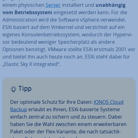
einem phy­si­schen
Server
in­stal­liert und
un­ab­hän­gig
vom Be­triebs­sys­tem
ein­ge­setzt werden kann. Für die
Ad­mi­nis­tra­ti­on wird die Software vSphere verwendet.
ESXi
basiert auf dem Vmkernel und ver­zich­tet auf ein
eigenes Kon­so­len­be­triebs­sys­tem, wodurch der Hy­per­vi­
sor bedeutend weniger Spei­cher­platz als andere
Optionen benötigt. VMware stellte ESXi erstmals 2001 vor
und bietet ihn auch heute noch an. ESXi steht dabei für
„Elastic Sky X in­te­gra­ted“.
Tipp
Der optimale Schutz für Ihre Daten:
IONOS Cloud
Backup
erlaubt es Ihnen, ESXi-basierte Systeme
einfach zentral zu sichern und zu steuern. Dabei
haben Sie die Wahl zwischen einem er­wei­ter­ba­ren
Paket oder der Flex-Variante, die nach tat­säch­li­