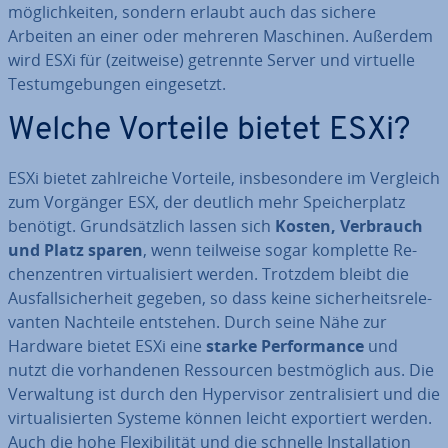
mög­lich­kei­ten, sondern erlaubt auch das sichere
Arbeiten an einer oder mehreren Maschinen. Außerdem
wird ESXi für (zeitweise) getrennte Server und virtuelle
Test­um­ge­bun­gen ein­ge­setzt.
Welche Vorteile bietet ESXi?
ESXi bietet zahl­rei­che Vorteile, ins­be­son­de­re im Vergleich
zum Vorgänger ESX, der deutlich mehr Spei­cher­platz
benötigt. Grund­sätz­lich lassen sich
Kosten, Verbrauch
und Platz sparen
, wenn teilweise sogar komplette Re­
chen­zen­tren vir­tua­li­siert werden. Trotzdem bleibt die
Aus­fall­si­cher­heit gegeben, so dass keine si­cher­heits­re­le­
van­ten Nachteile entstehen. Durch seine Nähe zur
Hardware bietet ESXi eine
starke Per­for­mance
und
nutzt die vor­han­de­nen Res­sour­cen best­mög­lich aus. Die
Ver­wal­tung ist durch den Hy­per­vi­sor zen­tra­li­siert und die
vir­tua­li­sier­ten Systeme können leicht ex­por­tiert werden.
Auch die hohe Fle­xi­bi­li­tät und die schnelle In­stal­la­ti­on