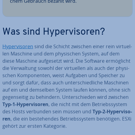
chem Gebrauch bezahlt wird.
Was sind Hy­per­vi­so­ren?
Hy­per­vi­so­ren
sind die Schicht zwischen einer rein vir­tu­el­
len Maschine und dem phy­si­schen System, auf dem
diese Maschine auf­ge­setzt wird. Die Software er­mög­licht
die Ver­wal­tung sowohl der vir­tu­el­len als auch der phy­si­
schen Kom­po­nen­ten, weist Aufgaben und Speicher zu
und sorgt dafür, dass auch un­ter­schied­li­che Maschinen
auf ein und demselben System laufen können, ohne sich
ge­gen­sei­tig zu behindern. Un­ter­schie­den wird zwischen
Typ-1-Hy­per­vi­so­ren
, die nicht mit dem Be­triebs­sys­tem
des Hosts verbunden sein müssen und
Typ-2-Hy­per­vi­so­
ren
, die ein be­stehen­des Be­triebs­sys­tem benötigen. ESXi
gehört zur ersten Kategorie.