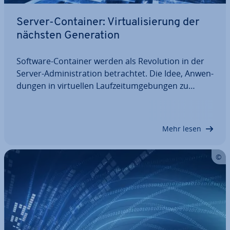
Server-Container: Vir­tua­li­sie­rung der
nächsten Ge­ne­ra­ti­on
Software-Container werden als Re­vo­lu­ti­on in der
Server-Ad­mi­nis­tra­ti­on be­trach­tet. Die Idee, An­wen­
dun­gen in vir­tu­el­len Lauf­zeit­um­ge­bun­gen zu
isolieren, ist zwar nicht neu, mit Platt­for­men wie
Docker stehen Nutzern nun jedoch weit­rei­chen­de
Funk­tio­na­li­tä­ten zur Verfügung, die den…
Mehr lesen