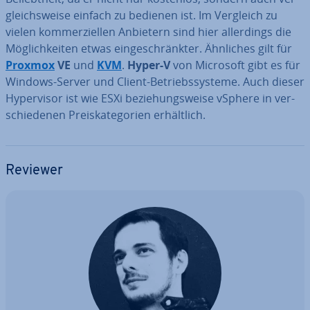
gleichs­wei­se einfach zu bedienen ist. Im Vergleich zu
vielen kom­mer­zi­el­len Anbietern sind hier al­ler­dings die
Mög­lich­kei­ten etwas ein­ge­schränk­ter. Ähnliches gilt für
Proxmox
VE
und
KVM
.
Hyper-V
von Microsoft gibt es für
Windows-Server und Client-Be­triebs­sys­te­me. Auch dieser
Hy­per­vi­sor ist wie ESXi be­zie­hungs­wei­se vSphere in ver­
schie­de­nen Preis­ka­te­go­rien er­hält­lich.
Reviewer