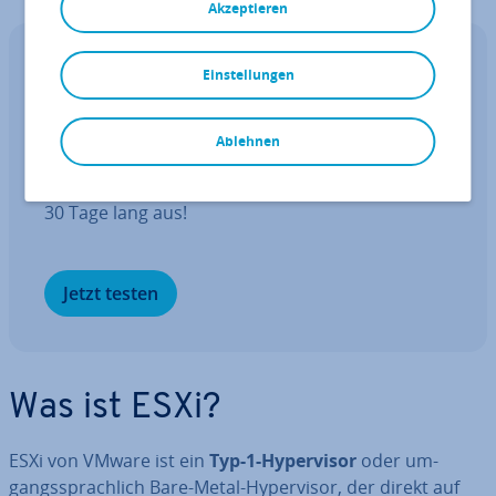
Akzeptieren
Free VPS Trial
Einstellungen
vServer kostenlos testen für 30 Tage
Ablehnen
Lassen Sie sich von den Vorteilen über­zeu­gen.
Probieren Sie Ihren Virtual Server ganz in Ruhe
30 Tage lang aus!
Jetzt testen
Was ist ESXi?
ESXi von VMware ist ein
Typ-1-Hy­per­vi­sor
oder um­
gangs­sprach­lich Bare-Metal-Hy­per­vi­sor, der direkt auf