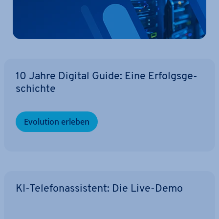
10 Jahre Digital Guide: Eine Er­folgs­ge­
schich­te
Evolution erleben
KI-Te­le­fon­as­sis­tent: Die Live-Demo