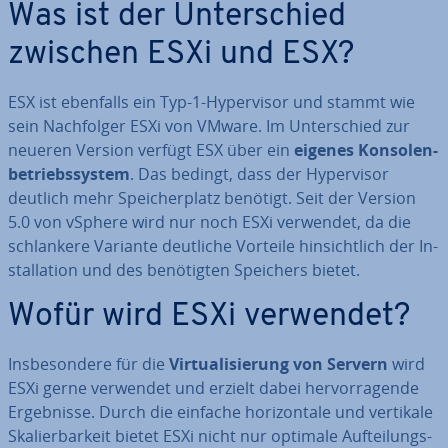
Was ist der Un­ter­schied
zwischen ESXi und ESX?
ESX ist ebenfalls ein Typ-1-Hy­per­vi­sor und stammt wie
sein Nach­fol­ger ESXi von VMware. Im Un­ter­schied zur
neueren Version verfügt ESX über ein
eigenes Kon­so­len­
be­triebs­sys­tem
. Das bedingt, dass der Hy­per­vi­sor
deutlich mehr Spei­cher­platz benötigt. Seit der Version
5.0 von vSphere wird nur noch ESXi verwendet, da die
schlan­ke­re Variante deutliche Vorteile hin­sicht­lich der In­
stal­la­ti­on und des be­nö­tig­ten Speichers bietet.
Wofür wird ESXi verwendet?
Ins­be­son­de­re für die
Vir­tua­li­sie­rung von Servern
wird
ESXi gerne verwendet und erzielt dabei her­vor­ra­gen­de
Er­geb­nis­se. Durch die einfache ho­ri­zon­ta­le und vertikale
Ska­lier­bar­keit bietet ESXi nicht nur optimale Auf­tei­lungs­