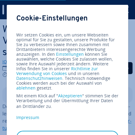
Digital Guide
Cookie-Einstellungen
Zum Haupt­in­halt springen
Was ist ESXi und welche
Wir setzen Cookies ein, um unsere Webseiten
Vorteile bietet der Hy­per­vi­
optimal für Sie zu gestalten, unsere Produkte für
Sie zu verbessern sowie Ihnen zusammen mit
Drittanbietern interessengerechte Werbung
sor?
anzuzeigen. In den
Einstellungen
können Sie
auswählen, welche Cookies Sie zulassen wollen,
IONOS Redaktion
sowie Ihre Auswahl jederzeit ändern. Weitere
Auf Facebook teilen
Auf Twitter teilen
Auf LinkedIn tei
21.12.2021
Infos finden Sie in unserer
Richtlinie zur
Verwendung von Cookies
und in unseren
4 mins
Datenschutzhinweisen
. Technisch notwendige
Cookies werden auch bei der Auswahl von
ablehnen
gesetzt.
In­halts­ver­zeich­nis
Mit einem Klick auf "
Akzeptieren
" stimmen Sie der
Verarbeitung und der Übermittlung Ihrer Daten
Der Native Hy­per­vi­sor ESXi benötigt kein eigenes Kon­so­
an Drittländer zu.
len­be­triebs­sys­tem und ist dadurch besonders platz- und
Impressum
res­sour­cen­scho­nend. ESXi wird ins­be­son­de­re für die
Vir­
tua­li­sie­rung
von Servern ein­ge­setzt.