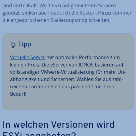
sind vor­teil­haft. Wird ESXi auf ge­mie­te­ten Servern
genutzt, sinken auch dadurch die Kosten. Hinzu kommen
die an­ge­spro­che­nen Ska­lie­rungs­mög­lich­kei­ten.
Tipp
Virtuelle Server
mit optimaler Per­for­mance zum
kleinen Preis: Die vServer von IONOS basieren auf
voll­stän­di­ger VMware-Vir­tua­li­sie­rung für mehr Un­
ab­hän­gig­keit und Si­cher­heit. Wählen Sie aus zahl­
rei­chen Ta­rif­mo­del­len das passende für Ihren
Bedarf!
In welchen Versionen wird