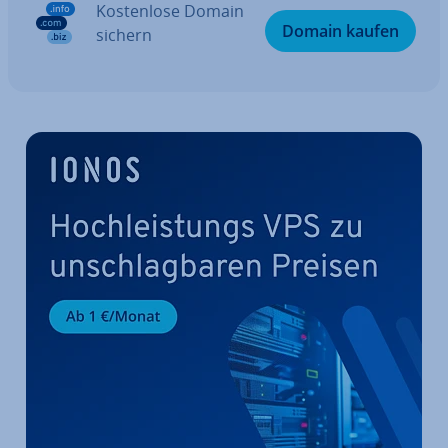
Kos­ten­lo­se Domain
Domain kaufen
sichern