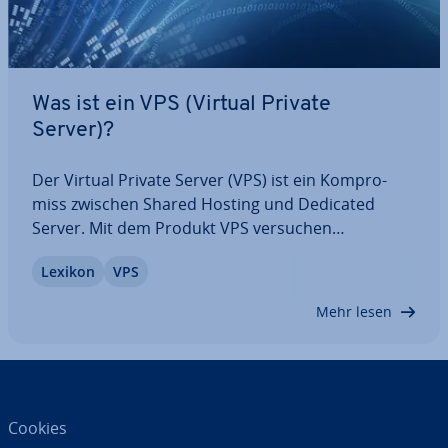
Was ist ein VPS (Virtual Private
Server)?
Der Virtual Private Server (VPS) ist ein Kom­pro­
miss zwischen Shared Hosting und Dedicated
Server. Mit dem Produkt VPS versuchen
Webhoster die Stärken beider Hosting-Modelle in
Lexikon
VPS
einer kos­ten­ef­fi­zi­en­ten IaaS-Lösung zu vereinen.
Wir erklären Ihnen, wie ein Virtual Private Server…
Mehr lesen
Cookies