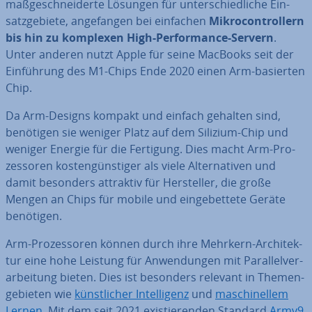
maß­ge­schnei­der­te Lösungen für un­ter­schied­li­che Ein­
satz­ge­bie­te, an­ge­fan­gen bei einfachen
Mi­kro­con­trol­lern
bis hin zu komplexen High-Per­for­mance-Servern
.
Unter anderen nutzt Apple für seine MacBooks seit der
Ein­füh­rung des M1-Chips Ende 2020 einen Arm-basierten
Chip.
Da Arm-Designs kompakt und einfach gehalten sind,
benötigen sie weniger Platz auf dem Silizium-Chip und
weniger Energie für die Fertigung. Dies macht Arm-Pro­
zes­so­ren kos­ten­güns­ti­ger als viele Al­ter­na­ti­ven und
damit besonders attraktiv für Her­stel­ler, die große
Mengen an Chips für mobile und ein­ge­bet­te­te Geräte
benötigen.
Arm-Pro­zes­so­ren können durch ihre Mehrkern-Ar­chi­tek­
tur eine hohe Leistung für An­wen­dun­gen mit Par­al­lel­ver­
ar­bei­tung bieten. Dies ist besonders relevant in The­men­
ge­bie­ten wie
künst­li­cher In­tel­li­genz
und
ma­schi­nel­lem
Lernen
. Mit dem seit 2021 exis­tie­ren­den Standard
Armv9