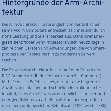
Hin­ter­grün­de der Arm-Ar­chi­
tek­tur
Die Arm-Ar­chi­tek­tur, ur­sprüng­lich von der bri­ti­schen
Firma Acorn Computers ent­wi­ckelt, zeichnet sich durch
hohe Leistung und Ska­lier­bar­keit aus. Dank ihrer En­er­
gie­ef­fi­zi­enz finden Arm-Pro­zes­so­ren sich heut­zu­ta­ge in
zahl­rei­chen Geräten und An­wen­dun­gen, die von Smart­
phones über Tablets bis hin zu modernen Servern
reichen.
Die Pro­zes­sor­ar­chi­tek­tur basiert auf dem Prinzip der
RISC-Ar­chi­tek­tur (
R
educed
I
ns­truc­tion
S
et
C
omputer).
Mithilfe dieses Be­fehls­sat­zes, der nur eine begrenzte
Anzahl von einfachen und schnellen In­struk­tio­nen be­
inhal­tet, ist es Arm-Pro­zes­so­ren möglich, schneller und
en­er­gie­ef­fi­zi­en­ter zu arbeiten als Kon­kur­renz­pro­duk­te
mit einem um­fang­rei­chen Be­fehls­satz (CISC, wie bei x86).