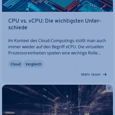
CPU vs. vCPU: Die wich­tigs­ten Un­ter­
schie­de
Im Kontext des Cloud-Com­pu­tings stößt man auch
immer wieder auf den Begriff vCPU. Die vir­tu­el­len
Pro­zes­sor­ein­hei­ten spielen eine wichtige Rolle
beim Ma­nage­ment vir­tu­el­ler Maschinen, wobei sie
Cloud
Vergleich
sich in einigen Punkten von phy­si­schen CPUs un­
ter­schei­den. In unserem Vergleich CPU vs.…
Mehr lesen