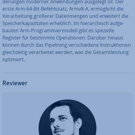
de­run­gen moderner An­wen­dun­gen ausgelegt ist. Der
erste Arm-64-Bit-Be­fehls­satz, Armv8-A, er­mög­licht die
Ver­ar­bei­tung größerer Da­ten­men­gen und erweitert die
Spei­cher­ka­pa­zi­tä­ten erheblich. Im hier­ar­chisch auf­ge­
bau­ten Arm-Pro­gram­mier­mo­dell gibt es spezielle
Register für bestimmte Ope­ra­tio­nen. Darüber hinaus
können durch das Pipe­lining ver­schie­de­ne In­struk­tio­nen
gleich­zei­tig ver­ar­bei­tet werden, was die Ge­samt­leis­tung
optimiert.
Reviewer