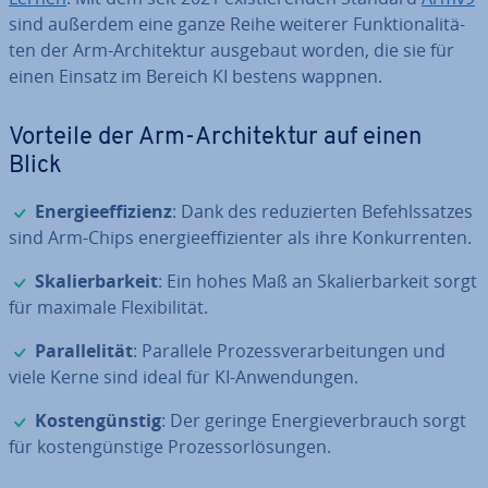
sind außerdem eine ganze Reihe weiterer Funk­tio­na­li­tä­
ten der Arm-Ar­chi­tek­tur ausgebaut worden, die sie für
einen Einsatz im Bereich KI bestens wappnen.
Vorteile der Arm-Ar­chi­tek­tur auf einen
Blick
✓
En­er­gie­ef­fi­zi­enz
: Dank des re­du­zier­ten Be­fehls­sat­zes
sind Arm-Chips en­er­gie­ef­fi­zi­en­ter als ihre Kon­kur­ren­ten.
✓
Ska­lier­bar­keit
: Ein hohes Maß an Ska­lier­bar­keit sorgt
für maximale Fle­xi­bi­li­tät.
✓
Par­al­le­li­tät
: Parallele Pro­zess­ver­ar­bei­tun­gen und
viele Kerne sind ideal für KI-An­wen­dun­gen.
✓
Kos­ten­güns­tig
: Der geringe En­er­gie­ver­brauch sorgt
für kos­ten­güns­ti­ge Pro­zes­sor­lö­sun­gen.