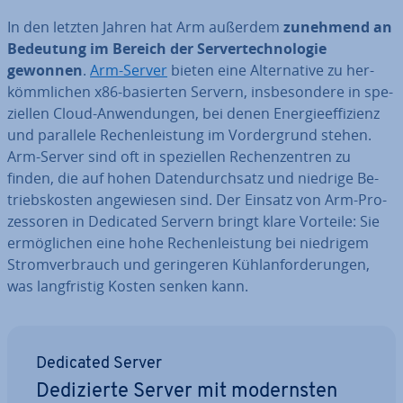
In den letzten Jahren hat Arm außerdem
zunehmend an
Bedeutung im Bereich der Ser­ver­tech­no­lo­gie
gewonnen
.
Arm-Server
bieten eine Al­ter­na­ti­ve zu her­
kömm­li­chen x86-basierten Servern, ins­be­son­de­re in spe­
zi­el­len Cloud-An­wen­dun­gen, bei denen En­er­gie­ef­fi­zi­enz
und parallele Re­chen­leis­tung im Vor­der­grund stehen.
Arm-Server sind oft in spe­zi­el­len Re­chen­zen­tren zu
finden, die auf hohen Da­ten­durch­satz und niedrige Be­
triebs­kos­ten an­ge­wie­sen sind. Der Einsatz von Arm-Pro­
zes­so­ren in Dedicated Servern bringt klare Vorteile: Sie
er­mög­li­chen eine hohe Re­chen­leis­tung bei niedrigem
Strom­ver­brauch und ge­rin­ge­ren Kühl­an­for­de­run­gen,
was lang­fris­tig Kosten senken kann.
Dedicated Server
De­di­zier­te Server mit mo­derns­ten