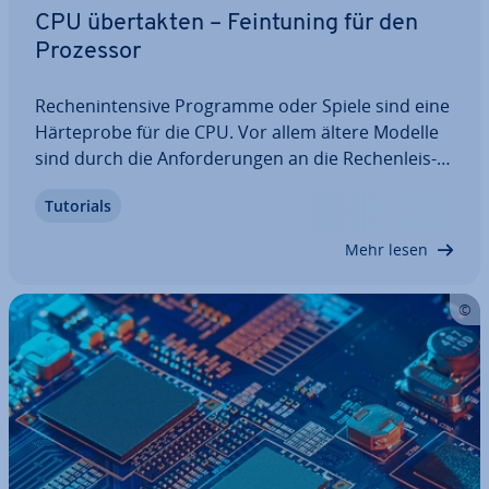
CPU über­tak­ten – Fein­tu­ning für den
Prozessor
Re­chen­in­ten­si­ve Programme oder Spiele sind eine
Här­te­pro­be für die CPU. Vor allem ältere Modelle
sind durch die An­for­de­run­gen an die Re­chen­leis­
tung schnell über­las­tet. Wenn Sie die CPU über­tak­
Tutorials
ten, lässt sich die Leistung oft noch deutlich
steigern und sie benötigen keinen neuen…
Mehr lesen