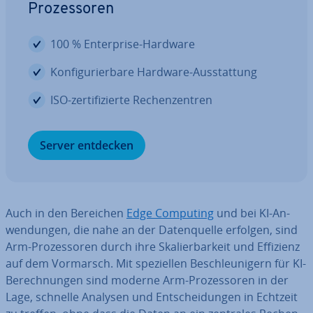
Pro­zes­so­ren
100 % En­ter­pri­se-Hardware
Kon­fi­gu­rier­ba­re Hardware-Aus­stat­tung
ISO-zer­ti­fi­zier­te Re­chen­zen­tren
Server entdecken
Auch in den Bereichen
Edge Computing
und bei KI-An­
wen­dun­gen, die nahe an der Da­ten­quel­le erfolgen, sind
Arm-Pro­zes­so­ren durch ihre Ska­lier­bar­keit und Effizienz
auf dem Vormarsch. Mit spe­zi­el­len Be­schleu­ni­gern für KI-
Be­rech­nun­gen sind moderne Arm-Pro­zes­so­ren in der
Lage, schnelle Analysen und Ent­schei­dun­gen in Echtzeit