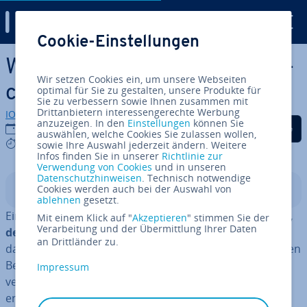
Digital Guide
Cookie-Einstellungen
Zum Haupt­in­halt springen
Was ist die Arm-Pro­zes­sor­ar­
Wir setzen Cookies ein, um unsere Webseiten
chi­tek­tur?
optimal für Sie zu gestalten, unsere Produkte für
Sie zu verbessern sowie Ihnen zusammen mit
Drittanbietern interessengerechte Werbung
IONOS Redaktion
anzuzeigen. In den
Einstellungen
können Sie
Auf Facebook teilen
Auf Twitter teilen
Auf LinkedIn tei
04.11.2024
auswählen, welche Cookies Sie zulassen wollen,
5 mins
sowie Ihre Auswahl jederzeit ändern. Weitere
Infos finden Sie in unserer
Richtlinie zur
Verwendung von Cookies
und in unseren
Datenschutzhinweisen
. Technisch notwendige
Cookies werden auch bei der Auswahl von
In­halts­ver­zeich­nis
ablehnen
gesetzt.
Ein Arm-Prozessor ist ein
en­er­gie­ef­fi­zi­en­ter Prozessor,
Mit einem Klick auf "
Akzeptieren
" stimmen Sie der
Verarbeitung und der Übermittlung Ihrer Daten
der auf der Arm-Ar­chi­tek­tur basiert
. Diese ist speziell
an Drittländer zu.
darauf ausgelegt, mit einem re­du­zier­ten und op­ti­mier­ten
Be­fehls­satz zu arbeiten. So werden die Re­chen­pro­zes­se
Impressum
ver­ein­facht und die Leis­tungs­fä­hig­keit bei geringem En­
er­gie­ver­brauch erhöht.