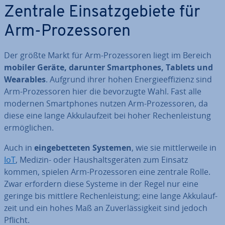
Zentrale Ein­satz­ge­bie­te für
Arm-Pro­zes­so­ren
Der größte Markt für Arm-Pro­zes­so­ren liegt im Bereich
mobiler Geräte, darunter Smart­phones, Tablets und
Wearables
. Aufgrund ihrer hohen En­er­gie­ef­fi­zi­enz sind
Arm-Pro­zes­so­ren hier die be­vor­zug­te Wahl. Fast alle
modernen Smart­phones nutzen Arm-Pro­zes­so­ren, da
diese eine lange Ak­ku­lauf­zeit bei hoher Re­chen­leis­tung
er­mög­li­chen.
Auch in
ein­ge­bet­te­ten Systemen
, wie sie mitt­ler­wei­le in
IoT
, Medizin- oder Haus­halts­ge­rä­ten zum Einsatz
kommen, spielen Arm-Pro­zes­so­ren eine zentrale Rolle.
Zwar erfordern diese Systeme in der Regel nur eine
geringe bis mittlere Re­chen­leis­tung; eine lange Ak­ku­lauf­
zeit und ein hohes Maß an Zu­ver­läs­sig­keit sind jedoch
Pflicht.