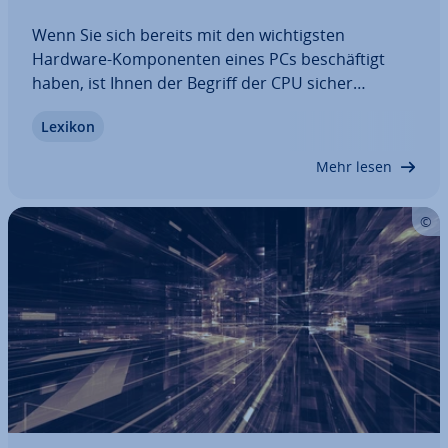
Wenn Sie sich bereits mit den wich­tigs­ten
Hardware-Kom­po­nen­ten eines PCs be­schäf­tigt
haben, ist Ihnen der Begriff der CPU sicher
geläufig. Doch wie funk­tio­niert der Prozessor ei­
Lexikon
gent­lich genau und welche ver­schie­de­nen Pro­zes­
sor­ty­pen gibt es? Wir be­ant­wor­ten nicht nur diese
Mehr lesen
Fragen,…