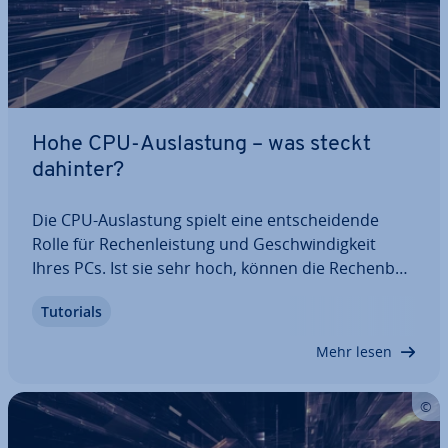
Hohe CPU-Aus­las­tung – was steckt
dahinter?
Die CPU-Aus­las­tung spielt eine ent­schei­den­de
Rolle für Re­chen­leis­tung und Ge­schwin­dig­keit
Ihres PCs. Ist sie sehr hoch, können die Re­chen­be­
feh­le nicht optimal ver­ar­bei­tet werden und
Tutorials
sämtliche Prozesse laufen deutlich langsamer ab.
Doch wann ist eine hohe Pro­zes­sor­aus­las­tung…
Mehr lesen