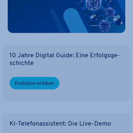
10 Jahre Digital Guide: Eine Er­folgs­ge­
schich­te
Evolution erleben
KI-Te­le­fon­as­sis­tent: Die Live-Demo