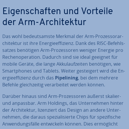
Ei­gen­schaf­ten und Vorteile
der Arm-Ar­chi­tek­tur
Das wohl be­deut­sams­te Merkmal der Arm-Pro­zes­sor­ar­
chi­tek­tur ist ihre En­er­gie­ef­fi­zi­enz. Dank des RISC-Be­fehls­
sat­zes benötigen Arm-Pro­zes­so­ren weniger Energie pro
Re­chen­ope­ra­ti­on. Dadurch sind sie ideal geeignet für
mobile Geräte, die lange Ak­ku­lauf­zei­ten benötigen, wie
Smart­phones und Tablets. Weiter ge­stei­gert wird die En­
er­gie­ef­fi­zi­enz durch das
Pipe­lining
, bei dem mehrere
Befehle gleich­zei­tig ver­ar­bei­tet werden können.
Darüber hinaus sind Arm-Pro­zes­so­ren äußerst skalier-
und anpassbar. Arm Holdings, das Un­ter­neh­men hinter
der Ar­chi­tek­tur, li­zen­ziert das Design an andere Un­ter­
neh­men, die daraus spe­zia­li­sier­te Chips für spe­zi­fi­sche
An­wen­dungs­fäl­le ent­wi­ckeln können. Dies er­mög­licht