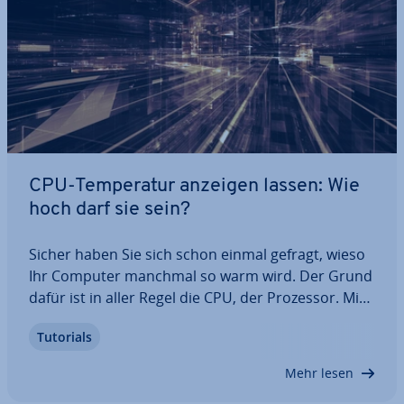
CPU-Tem­pe­ra­tur anzeigen lassen: Wie
hoch darf sie sein?
Sicher haben Sie sich schon einmal gefragt, wieso
Ihr Computer manchmal so warm wird. Der Grund
dafür ist in aller Regel die CPU, der Prozessor. Mit
Tem­pe­ra­tu­ren von bis zu 100 Grad Celsius kann
Tutorials
sie nämlich sehr heiß werden. Wie warm Ihre CPU
im Durch­schnitt sein sollte und wie…
Mehr lesen