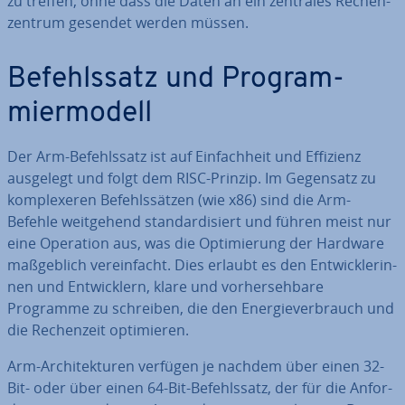
zu treffen, ohne dass die Daten an ein zentrales Re­chen­
zen­trum gesendet werden müssen.
Be­fehls­satz und Pro­gram­
mier­mo­dell
Der Arm-Be­fehls­satz ist auf Ein­fach­heit und Effizienz
ausgelegt und folgt dem RISC-Prinzip. Im Gegensatz zu
kom­ple­xe­ren Be­fehls­sät­zen (wie x86) sind die Arm-
Befehle weit­ge­hend stan­dar­di­siert und führen meist nur
eine Operation aus, was die Op­ti­mie­rung der Hardware
maß­geb­lich ver­ein­facht. Dies erlaubt es den Ent­wick­le­rin­
nen und Ent­wick­lern, klare und vor­her­seh­ba­re
Programme zu schreiben, die den En­er­gie­ver­brauch und
die Re­chen­zeit op­ti­mie­ren.
Arm-Ar­chi­tek­tu­ren verfügen je nachdem über einen 32-
Bit- oder über einen 64-Bit-Be­fehls­satz, der für die An­for­