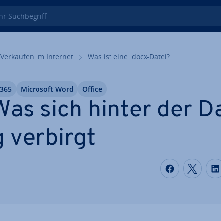
 Such­be­griff
Verkaufen im Internet
Was ist eine .docx-Datei?
 365
Microsoft Word
Office
Was sich hinter der Da
 verbirgt
Auf Faceb
Auf T