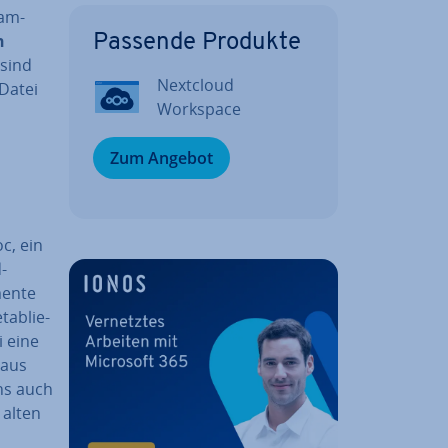
ram­
n
Passende Produkte
 sind
Nextcloud
-Datei
Workspace
Zum Angebot
c, ein
-
en­te
ta­blie­
i eine
 aus
ens auch
 alten