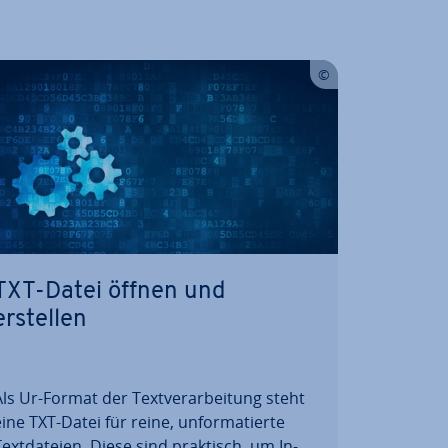
TXT-Datei öffnen und
erstellen
ls Ur-Format der Text­ver­ar­bei­tung steht
ine TXT-Datei für reine, un­for­ma­tier­te
ext­da­tei­en. Diese sind praktisch, um In­