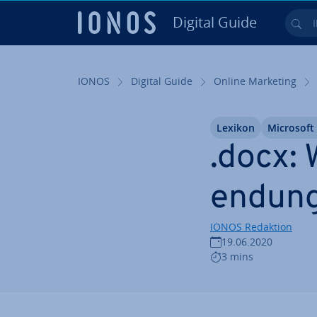
Digital Guide
Ihr
Zum Haupt­in­halt springen
IONOS
Digital Guide
Online Marketing
Lexikon
Microsoft
.docx: 
endung
IONOS Redaktion
19.06.2020
3 mins