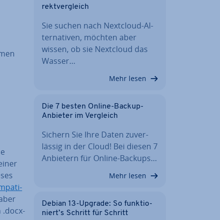
rekt­ver­gleich
Sie suchen nach Nextcloud-Al­
ter­na­ti­ven, möchten aber
wissen, ob sie Nextcloud das
­men
Wasser…
Mehr lesen
Die 7 besten Online-Backup-
Anbieter im Vergleich
Sichern Sie Ihre Daten zu­ver­
läs­sig in der Cloud! Bei diesen 7
ie
Anbietern für Online-Backups…
einer
eses
Mehr lesen
­pa­ti­
 aber
Debian 13-Upgrade: So funk­tio­
n .docx-
niert’s Schritt für Schritt