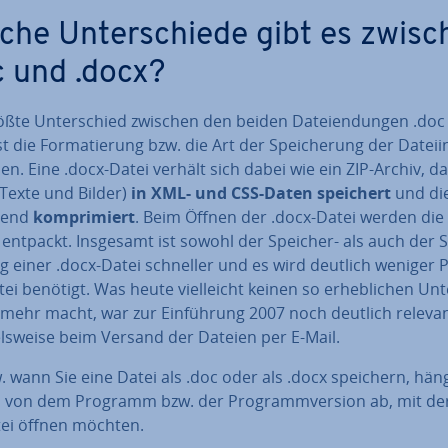
che Un­ter­schie­de gibt es zwis
c und .docx?
ößte Un­ter­schied zwischen den beiden Da­tei­endun­gen .do
st die For­ma­tie­rung bzw. die Art der Spei­che­rung der Da­tei­in
nen. Eine .docx-Datei verhält sich dabei wie ein ZIP-Archiv, d
(Texte und Bilder)
in XML- und CSS-Daten speichert
und di
­ßend
kom­pri­miert
. Beim Öffnen der .docx-Datei werden die 
entpackt. Insgesamt ist sowohl der Speicher- als auch der S
g einer .docx-Datei schneller und es wird deutlich weniger P
ei benötigt. Was heute viel­leicht keinen so er­heb­li­chen Un­t
mehr macht, war zur Ein­füh­rung 2007 noch deutlich re­le­van
els­wei­se beim Versand der Dateien per E-Mail.
. wann Sie eine Datei als .doc oder als .docx speichern, hän
ch von dem Programm bzw. der Pro­gramm­ver­si­on ab, mit der
tei öffnen möchten.