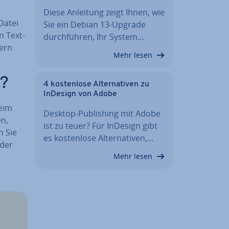
Diese Anleitung zeigt Ihnen, wie
Datei
Sie ein Debian 13-Upgrade
n Text­
durch­füh­ren, Ihr System…
dern
Mehr lesen
i?
4 kos­ten­lo­se Al­ter­na­ti­ven zu
InDesign von Adobe
beim
Desktop-Pu­bli­shing mit Adobe
en,
ist zu teuer? Für InDesign gibt
n Sie
es kos­ten­lo­se Al­ter­na­ti­ven,…
 der
Mehr lesen