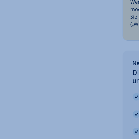
Wen
möc
Sie
(„W
Ne
Di
u