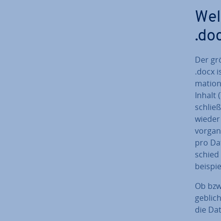
Wel
.do
Der gr
.docx i
ma­tio­
Inhalt 
schlie
wieder 
vor­gan
pro Dat
schied 
bei­spi
Ob bzw
geb­li
die Da