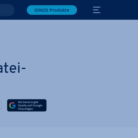
IONOS Produkte
­tei­
ook teilen
witter teilen
Auf LinkedIn teilen