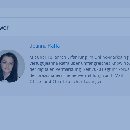
wer
Jeanna Raffa
Mit über 18 Jahren Erfahrung im Online-Marketing
verfügt Jeanna Raffa über um­fang­rei­ches Know-ho
der digitalen Ver­mark­tung. Seit 2020 liegt ihr Fokus
der pra­xis­na­hen The­men­ver­mitt­lung von E-Mail-,
Office- und Cloud-Speicher-Lösungen.
uptmenü