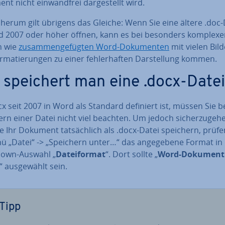
t nicht ein­wand­frei dar­ge­stellt wird.
­her­um gilt übrigens das Gleiche: Wenn Sie eine ältere .doc-
d 2007 oder höher öffnen, kann es bei besonders komplexe
en wie
zu­sam­men­ge­füg­ten Word-Do­ku­men­ten
mit vielen Bil
­ma­tie­run­gen zu einer feh­ler­haf­ten Dar­stel­lung kommen.
 speichert man eine .docx-Date
x seit 2007 in Word als Standard definiert ist, müssen Sie 
rn einer Datei nicht viel beachten. Um jedoch si­cher­zu­ge­h
e Ihr Dokument tat­säch­lich als .docx-Datei speichern, prüfe
 „Datei“ -> „Speichern unter…“ das an­ge­ge­be­ne Format in
own-Auswahl „
Da­tei­for­mat
“. Dort sollte „
Word-Dokument
“ aus­ge­wählt sein.
Tipp