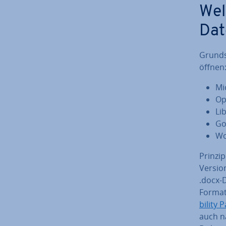
Wel
Dat
Grund­
öffnen
Mi
Op
Lib
Go
Wo
Prin­zi
Versio
.docx-
Format 
bi­li­ty 
auch na