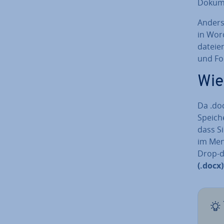
Dokumen
An­ders
in Wor
da­tei­
und For
Wie
Da .doc
Speiche
dass Si
im Menü
Drop-d
(.docx)