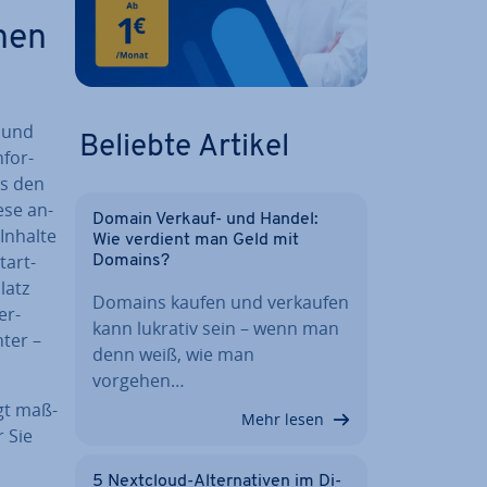
chen
c und
Beliebte Artikel
­for­
as den
ese an­
Domain Verkauf- und Handel:
Inhalte
Wie verdient man Geld mit
tart­
Domains?
latz
Domains kaufen und verkaufen
er­
kann lukrativ sein – wenn man
­ter –
denn weiß, wie man
vorgehen…
gt maß­
Mehr lesen
 Sie
5 Nextcloud-Al­ter­na­ti­ven im Di­