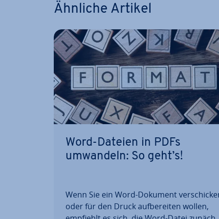
Ähnliche Artikel
Word-Dateien in PDFs
umwandeln: So geht’s!
Wenn Sie ein Word-Dokument ver­schi­cke
oder für den Druck auf­be­rei­ten wollen,
empfiehlt es sich, die Word-Datei zunächs