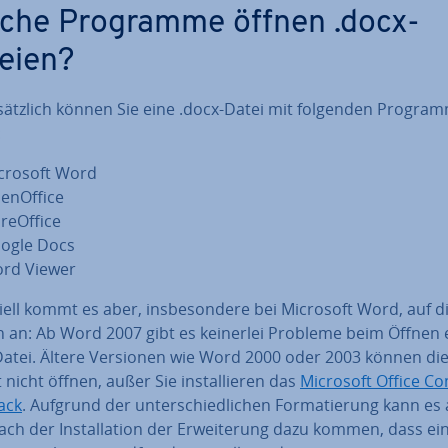
che Programme öffnen .docx-
eien?
sätz­lich können Sie eine .docx-Datei mit folgenden Pro­gram
:
crosoft Word
en­Of­fice
re­Of­fice
ogle Docs
rd Viewer
­pi­ell kommt es aber, ins­be­son­de­re bei Microsoft Word, auf d
n an: Ab Word 2007 gibt es keinerlei Probleme beim Öffnen 
Datei. Ältere Versionen wie Word 2000 oder 2003 können di
nicht öffnen, außer Sie in­stal­lie­ren das
Microsoft Office Com
Pack
. Aufgrund der un­ter­schied­li­chen For­ma­tie­rung kann es
ch der In­stal­la­ti­on der Er­wei­te­rung dazu kommen, dass ei