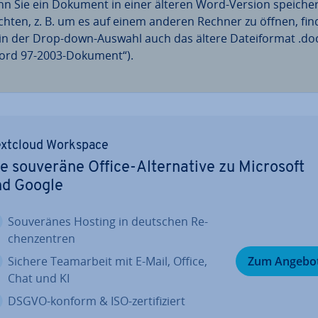
n Sie ein Dokument in einer älteren Word-Version speiche
hten, z. B. um es auf einem anderen Rechner zu öffnen, fi
 in der Drop-down-Auswahl auch das ältere Da­tei­for­mat .do
ord 97-2003-Dokument“).
xtcloud Workspace
e souveräne Office-Al­ter­na­ti­ve zu Microsoft
nd Google
Sou­ve­rä­nes Hosting in deutschen Re­
chen­zen­tren
Sichere Team­ar­beit mit E-Mail, Office,
Zum Angebo
Chat und KI
DSGVO-konform & ISO-zer­ti­fi­ziert