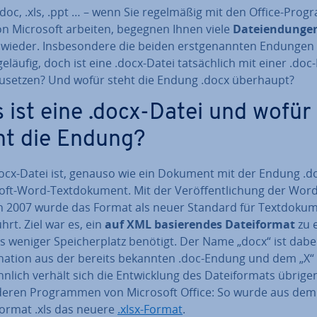
.doc, .xls, .ppt … – wenn Sie re­gel­mä­ßig mit den Office-Pro­g
n Microsoft arbeiten, begegnen Ihnen viele
Da­tei­endun­ge
ieder. Ins­be­son­de­re die beiden erst­ge­nann­ten Endungen
geläufig, doch ist eine .docx-Datei tat­säch­lich mit einer .doc
zu­set­zen? Und wofür steht die Endung .docx überhaupt?
 ist eine .docx-Datei und wofür
ht die Endung?
docx-Datei ist, genauso wie ein Dokument mit der Endung .do
ft-Word-Text­do­ku­ment. Mit der Ver­öf­fent­li­chung der Word
n 2007 wurde das Format als neuer Standard für Text­do­ku­m
führt. Ziel war es, ein
auf XML ba­sie­ren­des Da­tei­for­mat
zu e
s weniger Spei­cher­platz benötigt. Der Name „docx“ ist dabe
­na­ti­on aus der bereits bekannten .doc-Endung und dem „X“
nlich verhält sich die Ent­wick­lung des Da­tei­for­mats übrig
deren Pro­gram­men von Microsoft Office: So wurde aus dem
Format .xls das neuere
.xlsx-Format
.