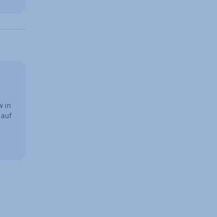
w in
 auf