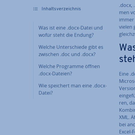
.docx, 
In­halts­ver­zeich­nis
men vo
immer w
vielen 
Was ist eine .docx-Datei und
gleich­
wofür steht die Endung?
Was
Welche Un­ter­schie­de gibt es
zwischen .doc und .docx?
ste
Welche Programme öffnen
.docx-Dateien?
Eine .
Microso
Wie speichert man eine .docx-
Versio
Datei?
ein­ge­
ren, da
Kom­bi
XML. Äh
bei an
Excel-