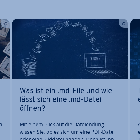
Was ist ein .md-File und wie
lässt sich eine .md-Datei
öffnen?
n
Mit einem Blick auf die Da­tei­endung
A
wissen Sie, ob es sich um eine PDF-Datei
e
t
oder eine Bilddatei handelt. Doch ist Ihnen
T