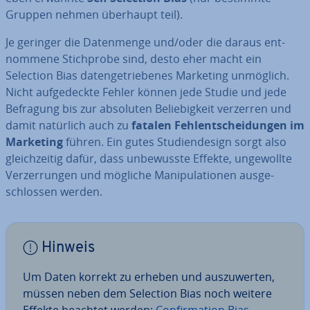
Gruppen nehmen überhaupt teil).
Je geringer die Da­ten­men­ge und/oder die daraus ent­
nom­me­ne Stich­pro­be sind, desto eher macht ein
Selection Bias da­ten­ge­trie­be­nes Marketing unmöglich.
Nicht auf­ge­deck­te Fehler können jede Studie und jede
Befragung bis zur absoluten Be­lie­big­keit verzerren und
damit natürlich auch zu
fatalen Fehl­ent­schei­dun­gen im
Marketing
führen. Ein gutes Stu­di­en­de­sign sorgt also
gleich­zei­tig dafür, dass un­be­wuss­te Effekte, un­ge­woll­te
Ver­zer­run­gen und mögliche Ma­ni­pu­la­tio­nen aus­ge­
schlos­sen werden.
Hinweis
Um Daten korrekt zu erheben und aus­zu­wer­ten,
müssen neben dem Selection Bias noch weitere