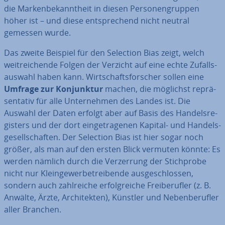
die Mar­ken­be­kannt­heit in diesen Per­so­nen­grup­pen
höher ist – und diese ent­spre­chend nicht neutral
gemessen wurde.
Das zweite Beispiel für den Selection Bias zeigt, welch
weit­rei­chen­de Folgen der Verzicht auf eine echte Zu­falls­
aus­wahl haben kann. Wirt­schafts­for­scher sollen eine
Umfrage zur Kon­junk­tur
machen, die möglichst re­prä­
sen­ta­tiv für alle Un­ter­neh­men des Landes ist. Die
Auswahl der Daten erfolgt aber auf Basis des Han­dels­re­
gis­ters und der dort ein­ge­tra­ge­nen Kapital- und Han­dels­
ge­sell­schaf­ten. Der Selection Bias ist hier sogar noch
größer, als man auf den ersten Blick vermuten könnte: Es
werden nämlich durch die Ver­zer­rung der Stich­pro­be
nicht nur Klein­ge­wer­be­trei­ben­de aus­ge­schlos­sen,
sondern auch zahl­rei­che er­folg­rei­che Frei­be­ruf­ler (z. B.
Anwälte, Ärzte, Ar­chi­tek­ten), Künstler und Ne­ben­be­ruf­ler
aller Branchen.