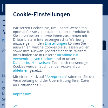
Digital Guide
Cookie-Einstellungen
Zum Haupt­in­halt springen
Der Selection Bias im
Wir setzen Cookies ein, um unsere Webseiten
Marketing
optimal für Sie zu gestalten, unsere Produkte für
Sie zu verbessern sowie Ihnen zusammen mit
Drittanbietern interessengerechte Werbung
IONOS Redaktion
anzuzeigen. In den
Einstellungen
können Sie
Auf Facebook teilen
Auf Twitter teilen
Auf LinkedIn tei
23.04.2020
auswählen, welche Cookies Sie zulassen wollen,
5 mins
sowie Ihre Auswahl jederzeit ändern. Weitere
Infos finden Sie in unserer
Richtlinie zur
Verwendung von Cookies
und in unseren
Datenschutzhinweisen
. Technisch notwendige
Cookies werden auch bei der Auswahl von
In­halts­ver­zeich­nis
ablehnen
gesetzt.
Nahezu jede Ent­schei­dung, die wir fällen, wird durch Vor­
Mit einem Klick auf "
Akzeptieren
" stimmen Sie der
Verarbeitung und der Übermittlung Ihrer Daten
ur­tei­le getrübt – und zwar ganz unbewusst. Der Fach­be­
an Drittländer zu.
griff für diesen psy­cho­lo­gi­schen Effekt lautet „Selection
Bias“, auch bekannt als Stich­pro­ben­ver­zer­rung oder
Impressum
Sampling Bias
. Diese kognitive Ver­zer­rung be­schreibt,
dass ein falsches Ergebnis durch Aus­wahl­feh­ler entsteht,