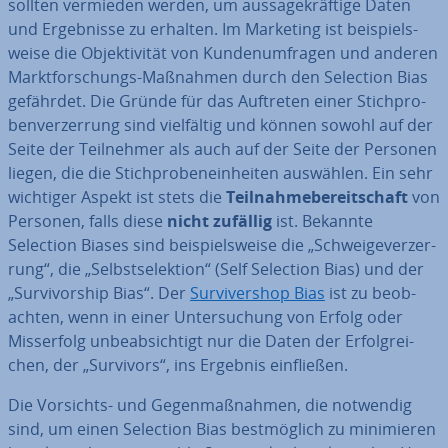
sollten vermieden werden, um aus­sa­ge­kräf­ti­ge Daten
und Er­geb­nis­se zu erhalten. Im Marketing ist bei­spiels­
wei­se die Ob­jek­ti­vi­tät von Kun­den­um­fra­gen und anderen
Markt­for­schungs-Maßnahmen durch den Selection Bias
gefährdet. Die Gründe für das Auftreten einer Stich­pro­
ben­ver­zer­rung sind viel­fäl­tig und können sowohl auf der
Seite der Teil­neh­mer als auch auf der Seite der Personen
liegen, die die Stich­pro­ben­ein­hei­ten auswählen. Ein sehr
wichtiger Aspekt ist stets die
Teil­nah­me­be­reit­schaft
von
Personen, falls diese
nicht zufällig
ist. Bekannte
Selection Biases sind bei­spiels­wei­se die „Schwei­ge­ver­zer­
rung“, die „Selbst­se­lek­ti­on“ (Self Selection Bias) und der
„Sur­vi­vor­ship Bias“. Der
Sur­vi­ver­shop Bias
ist zu be­ob­
ach­ten, wenn in einer Un­ter­su­chung von Erfolg oder
Miss­erfolg un­be­ab­sich­tigt nur die Daten der Er­folg­rei­
chen, der „Survivors“, ins Ergebnis ein­flie­ßen.
Die Vorsichts- und Ge­gen­maß­nah­men, die notwendig
sind, um einen Selection Bias best­mög­lich zu mi­ni­mie­ren