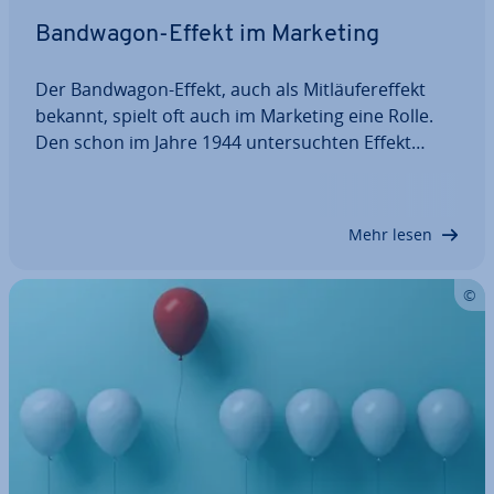
Bandwagon-Effekt im Marketing
Der Bandwagon-Effekt, auch als Mit­läu­fer­ef­fekt
bekannt, spielt oft auch im Marketing eine Rolle.
Den schon im Jahre 1944 un­ter­such­ten Effekt
machen sich wer­be­trei­ben­de Un­ter­neh­men unter
anderem bei Markt­ein­füh­run­gen zunutze. Denn
die meisten Menschen stehen am liebsten auf
Mehr lesen
der…