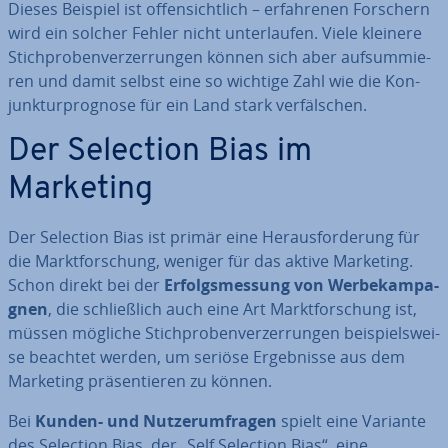
Dieses Beispiel ist of­fen­sicht­lich – er­fah­re­nen Forschern
wird ein solcher Fehler nicht un­ter­lau­fen. Viele kleinere
Stich­pro­ben­ver­zer­run­gen können sich aber auf­sum­mie­
ren und damit selbst eine so wichtige Zahl wie die Kon­
junk­tur­pro­gno­se für ein Land stark ver­fäl­schen.
Der Selection Bias im
Marketing
Der Selection Bias ist primär eine Her­aus­for­de­rung für
die Markt­for­schung, weniger für das aktive Marketing.
Schon direkt bei der
Er­folgs­mes­sung von Wer­be­kam­pa­
gnen
, die schließ­lich auch eine Art Markt­for­schung ist,
müssen mögliche Stich­pro­ben­ver­zer­run­gen bei­spiels­wei­
se beachtet werden, um seriöse Er­geb­nis­se aus dem
Marketing prä­sen­tie­ren zu können.
Bei
Kunden- und Nut­zer­um­fra­gen
spielt eine Variante
des Selection Bias, der „Self Selection Bias“, eine