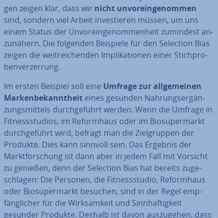
gen zeigen klar, dass wir
nicht un­vor­ein­ge­nom­men
sind, sondern viel Arbeit in­ves­tie­ren müssen, um uns
einem Status der Un­vor­ein­ge­nom­men­heit zumindest an­
zu­nä­hern. Die folgenden Beispiele für den Selection Bias
zeigen die weit­rei­chen­den Im­pli­ka­tio­nen einer Stich­pro­
ben­ver­zer­rung.
Im ersten Beispiel soll eine
Umfrage zur all­ge­mei­nen
Mar­ken­be­kannt­heit
eines gesunden Nah­rungs­er­gän­
zungs­mit­tels durch­ge­führt werden. Wenn die Umfrage in
Fit­ness­stu­di­os, im Re­form­haus oder im Bio­super­markt
durch­ge­führt wird, befragt man die Ziel­grup­pen der
Produkte. Dies kann sinnvoll sein. Das Ergebnis der
Markt­for­schung ist dann aber in jedem Fall mit Vorsicht
zu genießen, denn der Selection Bias hat bereits zu­ge­
schla­gen: Die Personen, die Fit­ness­stu­dio, Re­form­haus
oder Bio­super­markt besuchen, sind in der Regel emp­
fäng­li­cher für die Wirk­sam­keit und Sinn­haf­tig­keit
gesunder Produkte. Deshalb ist davon aus­zu­ge­hen, dass