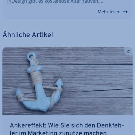
InDesign gibt es kos­ten­lo­se Al­ter­na­ti­ven,…
Mehr lesen
Ähnliche Artikel
An­ker­ef­fekt: Wie Sie sich den Denk­feh­
ler im Marketing zunutze machen