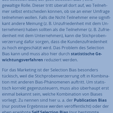
gewaltige Rolle. Dieser tritt überall dort auf, wo Teil­neh­
mer selbst ent­schei­den können, ob sie an einer Umfrage
teil­neh­men wollen. Falls die Nicht-Teil­neh­mer eine si­gni­fi­
kant andere Meinung (z. B. Un­zu­frie­den­heit mit dem Un­
ter­neh­men) haben sollten als die Teil­neh­mer (z. B. Zu­frie­
den­heit mit dem Un­ter­neh­men), kann die Stich­pro­ben­
ver­zer­rung dafür sorgen, dass die Kun­den­zu­frie­den­heit
zu hoch ein­ge­schätzt wird. Das Problem des Selection
Bias kann und muss also hier durch
sta­tis­ti­sche Ge­
wich­tungs­ver­fah­ren
reduziert werden.
Für das Marketing ist der Selection Bias besonders
tückisch, weil die Stich­pro­ben­ver­zer­rung oft in Kom­bi­na­
ti­on mit anderen Bias-Phä­no­me­nen auftritt. Um sta­tis­
tisch korrekt ge­gen­zu­steu­ern, muss also überhaupt erst
einmal bekannt sein, welche Kom­bi­na­ti­on von Biases
vorliegt. Zu nennen sind hier u. a. der
Pu­bli­ca­ti­on Bias
(nur positive Er­geb­nis­se werden ver­öf­fent­licht) oder der
eben erwähnte
Self Selection Bias
(nur bestimmte