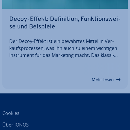
Decoy-Effekt: De­fi­ni­ti­on, Funk­ti­ons­wei­
se und Beispiele
Der Decoy-Effekt ist ein bewährtes Mittel in Ver­
kaufs­pro­zes­sen, was ihn auch zu einem wichtigen
In­stru­ment für das Marketing macht. Das klas­si­
sche Decoy-Effekt-Beispiel ist ein „Köder“-Produkt,
das asym­me­trisch do­mi­nie­ren­de Ei­gen­schaf­ten
hat und Kunden zu einer Ent­schei­dung…
Mehr lesen
Cookies
Über IONOS