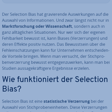
Der Selection Bias hat gra­vie­ren­de Aus­wir­kun­gen auf die
Auswahl von In­for­ma­tio­nen. Und zwar längst nicht nur in
Markt­for­schung oder Wis­sen­schaft
, sondern auch in
ganz all­täg­li­chen Si­tua­tio­nen. Nur wer sich der eigenen
Fehl­bar­keit bewusst ist, kann Biases (Ver­zer­run­gen) und
deren Effekte positiv nutzen. Das Be­wusst­sein über die
Fehl­ein­schät­zun­gen kann für Un­ter­neh­men ent­schei­den­
de Vorteile bringen. Wenn man versucht, der Stich­pro­
ben­ver­zer­rung bewusst ent­ge­gen­zu­wir­ken, kann man bei
Studien aus­sa­ge­kräf­ti­ge­re Er­geb­nis­se erzielen.
Wie funk­tio­niert der Selection
Bias?
Selection Bias ist eine
sta­tis­ti­sche Ver­zer­rung
bei der
Auswahl von Stich­pro­ben­ein­hei­ten. Diese Ver­zer­run­gen