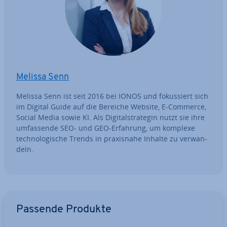
Melissa Senn
Melissa Senn ist seit 2016 bei IONOS und fo­kus­siert sich
im Digital Guide auf die Bereiche Website, E-Commerce,
Social Media sowie KI. Als Di­gi­tal­stra­te­gin nutzt sie ihre
um­fas­sen­de SEO- und GEO-Erfahrung, um komplexe
tech­no­lo­gi­sche Trends in pra­xis­na­he Inhalte zu ver­wan­
deln.
Zum Hauptmenü
Passende Produkte