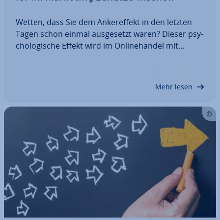
Wetten, dass Sie dem An­ker­ef­fekt in den letzten
Tagen schon einmal aus­ge­setzt waren? Dieser psy­
cho­lo­gi­sche Effekt wird im On­line­han­del mit
großen Erfolg an­ge­wen­det. Denn er wirkt
unbewusst. Menschen haben in der Regel kaum
eine Chance, sich diesem Denk­feh­ler zu entziehen.
Mehr lesen
Wir…