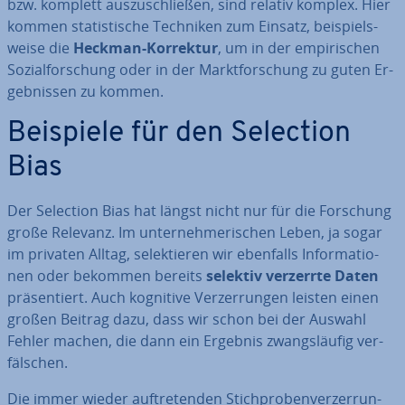
bzw. komplett aus­zu­schlie­ßen, sind relativ komplex. Hier
kommen sta­tis­ti­sche Techniken zum Einsatz, bei­spiels­
wei­se die
Heckman-Korrektur
, um in der em­pi­ri­schen
So­zi­al­for­schung oder in der Markt­for­schung zu guten Er­
geb­nis­sen zu kommen.
Beispiele für den Selection
Bias
Der Selection Bias hat längst nicht nur für die Forschung
große Relevanz. Im un­ter­neh­me­ri­schen Leben, ja sogar
im privaten Alltag, se­lek­tie­ren wir ebenfalls In­for­ma­tio­
nen oder bekommen bereits
selektiv verzerrte Daten
prä­sen­tiert. Auch kognitive Ver­zer­run­gen leisten einen
großen Beitrag dazu, dass wir schon bei der Auswahl
Fehler machen, die dann ein Ergebnis zwangs­läu­fig ver­
fäl­schen.
Die immer wieder auf­tre­ten­den Stich­pro­ben­ver­zer­run­