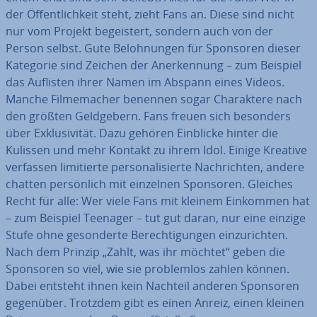
der Öf­fent­lich­keit steht, zieht Fans an. Diese sind nicht
nur vom Projekt be­geis­tert, sondern auch von der
Person selbst. Gute Be­loh­nun­gen für Sponsoren dieser
Kategorie sind Zeichen der An­er­ken­nung – zum Beispiel
das Auflisten ihrer Namen im Abspann eines Videos.
Manche Fil­me­ma­cher benennen sogar Cha­rak­te­re nach
den größten Geld­ge­bern. Fans freuen sich besonders
über Ex­klu­si­vi­tät. Dazu gehören Einblicke hinter die
Kulissen und mehr Kontakt zu ihrem Idol. Einige Kreative
verfassen li­mi­tier­te per­so­na­li­sier­te Nach­rich­ten, andere
chatten per­sön­lich mit einzelnen Sponsoren. Gleiches
Recht für alle: Wer viele Fans mit kleinem Einkommen hat
– zum Beispiel Teenager – tut gut daran, nur eine einzige
Stufe ohne ge­son­der­te Be­rech­ti­gun­gen ein­zu­rich­ten.
Nach dem Prinzip „Zahlt, was ihr möchtet“ geben die
Sponsoren so viel, wie sie pro­blem­los zahlen können.
Dabei entsteht ihnen kein Nachteil anderen Sponsoren
gegenüber. Trotzdem gibt es einen Anreiz, einen kleinen