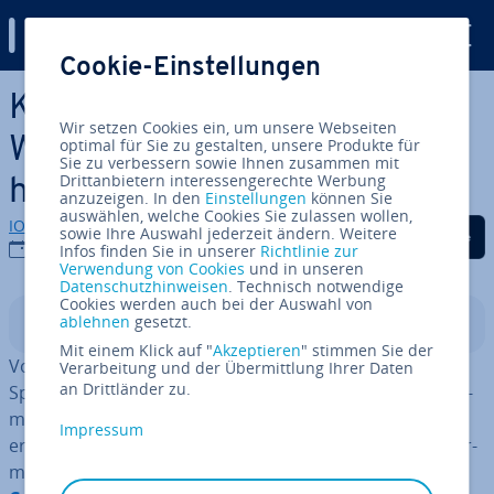
Digital Guide
Cookie-Einstellungen
Zum Haupt­in­halt springen
Künstler und Patreon: Der
Wir setzen Cookies ein, um unsere Webseiten
Weg in die fi­nan­zi­el­le Un­ab­
optimal für Sie zu gestalten, unsere Produkte für
Sie zu verbessern sowie Ihnen zusammen mit
Drittanbietern interessengerechte Werbung
hän­gig­keit?
anzuzeigen. In den
Einstellungen
können Sie
auswählen, welche Cookies Sie zulassen wollen,
IONOS Redaktion
Auf Facebook teilen
Auf Twitter teilen
Auf LinkedIn tei
sowie Ihre Auswahl jederzeit ändern. Weitere
25.01.2022
Infos finden Sie in unserer
Richtlinie zur
Verwendung von Cookies
und in unseren
Datenschutzhinweisen
. Technisch notwendige
Cookies werden auch bei der Auswahl von
ablehnen
gesetzt.
In­halts­ver­zeich­nis
Mit einem Klick auf "
Akzeptieren
" stimmen Sie der
Vorbei die Zeiten, in denen man als Künstler großen
Verarbeitung und der Übermittlung Ihrer Daten
an Drittländer zu.
Sponsoren auffallen musste. Die globale Ver­net­zung er­
mög­licht es, eine
große Zahl an kleinen Sponsoren
zu
Impressum
erreichen: Projekte streichen auf Crowd­fun­ding-Platt­for­
men teilweise enorme Summen ein.
Patreon ist eine