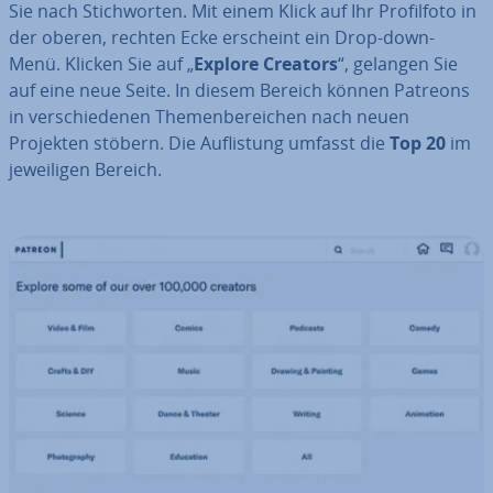
Sie nach Stich­wor­ten. Mit einem Klick auf Ihr Pro­fil­fo­to in
der oberen, rechten Ecke erscheint ein Drop-down-
Menü. Klicken Sie auf „
Explore Creators
“,
gelangen Sie
auf eine neue Seite. In diesem Bereich können Patreons
in ver­schie­de­nen The­men­be­rei­chen nach neuen
Projekten stöbern. Die Auf­lis­tung umfasst die
Top 20
im
je­wei­li­gen Bereich.