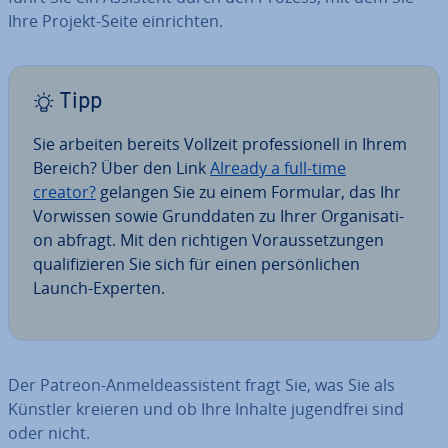
Ihre Projekt-Seite ein­rich­ten.
Tipp
Sie arbeiten bereits Vollzeit pro­fes­sio­nell in Ihrem
Bereich? Über den Link
Already a full-time
creator?
gelangen Sie zu einem Formular, das Ihr
Vorwissen sowie Grund­da­ten zu Ihrer Or­ga­ni­sa­ti­
on abfragt. Mit den richtigen Vor­aus­set­zun­gen
qua­li­fi­zie­ren Sie sich für einen per­sön­li­chen
Launch-Experten.
Der Patreon-An­mel­de­as­sis­tent fragt Sie, was Sie als
Künstler kreieren und ob Ihre Inhalte ju­gend­frei sind
oder nicht.