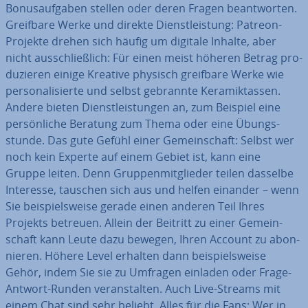
Bo­nus­auf­ga­ben stellen oder deren Fragen be­ant­wor­ten.
Greifbare Werke und direkte Dienst­leis­tung: Patreon-
Projekte drehen sich häufig um digitale Inhalte, aber
nicht aus­schließ­lich: Für einen meist höheren Betrag pro­
du­zie­ren einige Kreative physisch greifbare Werke wie
per­so­na­li­sier­te und selbst gebrannte Ke­ra­mik­tas­sen.
Andere bieten Dienst­leis­tun­gen an, zum Beispiel eine
per­sön­li­che Beratung zum Thema oder eine Übungs­
stun­de. Das gute Gefühl einer Ge­mein­schaft: Selbst wer
noch kein Experte auf einem Gebiet ist, kann eine
Gruppe leiten. Denn Grup­pen­mit­glie­der teilen dasselbe
Interesse, tauschen sich aus und helfen einander – wenn
Sie bei­spiels­wei­se gerade einen anderen Teil Ihres
Projekts betreuen. Allein der Beitritt zu einer Ge­mein­
schaft kann Leute dazu bewegen, Ihren Account zu abon­
nie­ren. Höhere Level erhalten dann bei­spiels­wei­se
Gehör, indem Sie sie zu Umfragen einladen oder Frage-
Antwort-Runden ver­an­stal­ten. Auch Live-Streams mit
einem Chat sind sehr beliebt. Alles für die Fans: Wer in