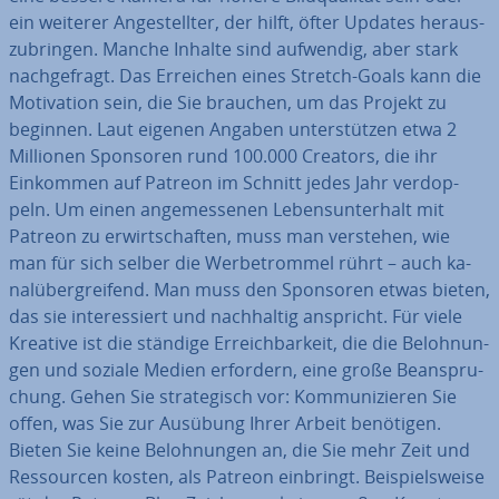
ein weiterer An­ge­stell­ter, der hilft, öfter Updates her­aus­
zu­brin­gen. Manche Inhalte sind aufwendig, aber stark
nach­ge­fragt. Das Erreichen eines Stretch-Goals kann die
Mo­ti­va­ti­on sein, die Sie brauchen, um das Projekt zu
beginnen. Laut eigenen Angaben un­ter­stüt­zen etwa 2
Millionen Sponsoren rund 100.000 Creators, die ihr
Einkommen auf Patreon im Schnitt jedes Jahr ver­dop­
peln. Um einen an­ge­mes­se­nen Le­bens­un­ter­halt mit
Patreon zu er­wirt­schaf­ten, muss man verstehen, wie
man für sich selber die Wer­be­trom­mel rührt – auch ka­
nal­über­grei­fend. Man muss den Sponsoren etwas bieten,
das sie in­ter­es­siert und nach­hal­tig anspricht. Für viele
Kreative ist die ständige Er­reich­bar­keit, die die Be­loh­nun­
gen und soziale Medien erfordern, eine große Be­an­spru­
chung. Gehen Sie stra­te­gisch vor: Kom­mu­ni­zie­ren Sie
offen, was Sie zur Ausübung Ihrer Arbeit benötigen.
Bieten Sie keine Be­loh­nun­gen an, die Sie mehr Zeit und
Res­sour­cen kosten, als Patreon einbringt. Bei­spiels­wei­se