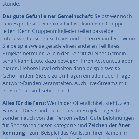
stun­de.
Das gute Gefühl einer Ge­mein­schaft
: Selbst wer noch
kein Experte auf einem Gebiet ist, kann eine Gruppe
leiten. Denn Grup­pen­mit­glie­der teilen dasselbe
Interesse, tauschen sich aus und helfen einander – wenn
Sie bei­spiels­wei­se gerade einen anderen Teil Ihres
Projekts betreuen. Allein der Beitritt zu einer Ge­mein­
schaft kann Leute dazu bewegen, Ihren Account zu abon­
nie­ren. Höhere Level erhalten dann bei­spiels­wei­se
Gehör, indem Sie sie zu Umfragen einladen oder Frage-
Antwort-Runden ver­an­stal­ten. Auch Live-Streams mit
einem Chat sind sehr beliebt.
Alles für die Fans
: Wer in der Öf­fent­lich­keit steht, zieht
Fans an. Diese sind nicht nur vom Projekt be­geis­tert,
sondern auch von der Person selbst. Gute Be­loh­nun­gen
für Sponsoren dieser Kategorie sind
Zeichen der An­er­
ken­nung
– zum Beispiel das Auflisten ihrer Namen im