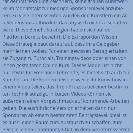
rät der Patreon-Blog Zeichnern, keine großen Kunst­wer­
ke im Mo­nats­takt für niedrige Spon­so­ren­le­vel an­zu­bie­
ten. Zu viele In­ter­es­sen­ten würden den Künstlern ein Ar­
beits­pen­sum aufbürden, das physisch nicht zu schaffen
wäre. Diese Benefit-Stra­te­gien haben sich auf der
Plattform bereits bewährt: Die Ex­tra­por­ti­on Wissen:
Diese Strategie baut darauf auf, dass Ihre Geldgeber
mehr lernen wollen. Für einen gewissen Betrag erhalten
sie Zugang zu Tutorials, Trai­nings­vi­de­os oder einen von
Ihnen ge­stal­te­ten Online-Kurs. Dieses Modell ist nicht
nur etwas für Freelance-Lehrende, es bietet sich auch für
Künstler an: Die können bei­spiels­wei­se ihr Know-how in
einem Video teilen, das ihren Prozess bei einer be­stimm­
ten Technik aufzeigt. In kurzen Videos können sie
außerdem einen Vor­ge­schmack auf kommende Arbeiten
geben. Die aus­führ­li­che Version erhalten dann nur
Sponsoren ab einem be­stimm­ten Bei­trags­le­vel. Ideal ist
es auch, einen Raum zum Austausch zu schaffen, zum
Beispiel einen Community-Chat, in dem Sie In­ter­es­sier­ten