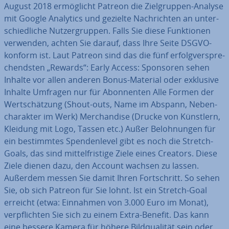
August 2018 er­mög­licht Patreon die Ziel­grup­pen-Analyse
mit Google Analytics und gezielte Nach­rich­ten an un­ter­
schied­li­che Nut­zer­grup­pen. Falls Sie diese Funk­tio­nen
verwenden, achten Sie darauf, dass Ihre Seite DSGVO-
konform ist. Laut Patreon sind das die fünf er­folg­ver­spre­
chends­ten „Rewards“: Early Access: Sponsoren sehen
Inhalte vor allen anderen Bonus-Material oder exklusive
Inhalte Umfragen nur für Abon­nen­ten Alle Formen der
Wert­schät­zung (Shout-outs, Name im Abspann, Ne­ben­
cha­rak­ter im Werk) Mer­chan­di­se (Drucke von Künstlern,
Kleidung mit Logo, Tassen etc.) Außer Be­loh­nun­gen für
ein be­stimm­tes Spen­den­le­vel gibt es noch die Stretch-
Goals, das sind mit­tel­fris­ti­ge Ziele eines Creators. Diese
Ziele dienen dazu, den Account wachsen zu lassen.
Außerdem messen Sie damit Ihren Fort­schritt. So sehen
Sie, ob sich Patreon für Sie lohnt. Ist ein Stretch-Goal
erreicht (etwa: Einnahmen von 3.000 Euro im Monat),
ver­pflich­ten Sie sich zu einem Extra-Benefit. Das kann
eine bessere Kamera für höhere Bild­qua­li­tät sein oder