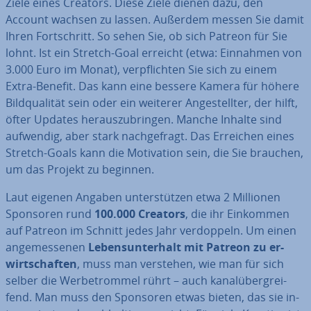
Ziele eines Creators. Diese Ziele dienen dazu, den
Account wachsen zu lassen. Außerdem messen Sie damit
Ihren Fort­schritt. So sehen Sie, ob sich Patreon für Sie
lohnt. Ist ein Stretch-Goal erreicht (etwa: Einnahmen von
3.000 Euro im Monat), ver­pflich­ten Sie sich zu einem
Extra-Benefit. Das kann eine bessere Kamera für höhere
Bild­qua­li­tät sein oder ein weiterer An­ge­stell­ter, der hilft,
öfter Updates her­aus­zu­brin­gen. Manche Inhalte sind
aufwendig, aber stark nach­ge­fragt. Das Erreichen eines
Stretch-Goals kann die Mo­ti­va­ti­on sein, die Sie brauchen,
um das Projekt zu beginnen.
Laut eigenen Angaben un­ter­stüt­zen etwa 2 Millionen
Sponsoren rund
100.000 Creators
, die ihr Einkommen
auf Patreon im Schnitt jedes Jahr ver­dop­peln. Um einen
an­ge­mes­se­nen
Le­bens­un­ter­halt mit Patreon zu er­
wirt­schaf­ten
, muss man verstehen, wie man für sich
selber die Wer­be­trom­mel rührt – auch ka­nal­über­grei­
fend. Man muss den Sponsoren etwas bieten, das sie in­