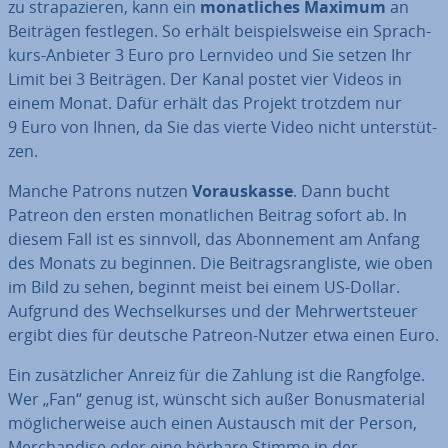
zu stra­pa­zie­ren, kann ein
mo­nat­li­ches Maximum
an
Beiträgen festlegen. So erhält bei­spiels­wei­se ein Sprach­
kurs-Anbieter 3 Euro pro Lernvideo und Sie setzen Ihr
Limit bei 3 Beiträgen. Der Kanal postet vier Videos in
einem Monat. Dafür erhält das Projekt trotzdem nur
9 Euro von Ihnen, da Sie das vierte Video nicht un­ter­stüt­
zen.
Manche Patrons nutzen
Vor­aus­kas­se
. Dann bucht
Patreon den ersten mo­nat­li­chen Beitrag sofort ab. In
diesem Fall ist es sinnvoll, das Abon­ne­ment am Anfang
des Monats zu beginnen. Die Bei­trags­rang­lis­te, wie oben
im Bild zu sehen, beginnt meist bei einem US-Dollar.
Aufgrund des Wech­sel­kur­ses und der Mehr­wert­steu­er
ergibt dies für deutsche Patreon-Nutzer etwa einen Euro.
Ein zu­sätz­li­cher Anreiz für die Zahlung ist die Rangfolge.
Wer „Fan“ genug ist, wünscht sich außer Bo­nus­ma­te­ri­al
mög­li­cher­wei­se auch einen Austausch mit der Person,
Mer­chan­di­se oder eine hörbare Stimme in der