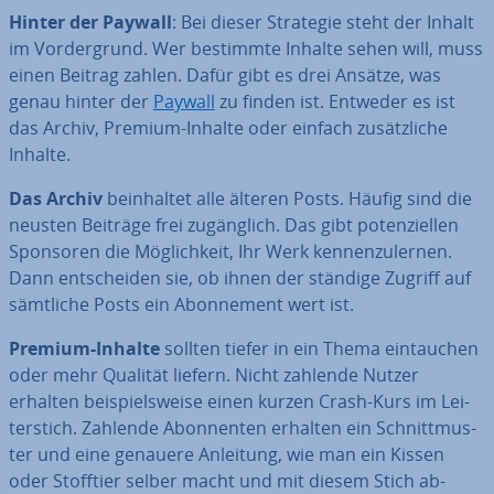
Hinter der Paywall
: Bei dieser Strategie steht der Inhalt
im Vor­der­grund. Wer bestimmte Inhalte sehen will, muss
einen Beitrag zahlen. Dafür gibt es drei Ansätze, was
genau hinter der
Paywall
zu finden ist. Entweder es ist
das Archiv, Premium-Inhalte oder einfach zu­sätz­li­che
Inhalte.
Das Archiv
be­inhal­tet alle älteren Posts. Häufig sind die
neusten Beiträge frei zu­gäng­lich. Das gibt po­ten­zi­el­len
Sponsoren die Mög­lich­keit, Ihr Werk ken­nen­zu­ler­nen.
Dann ent­schei­den sie, ob ihnen der ständige Zugriff auf
sämtliche Posts ein Abon­ne­ment wert ist.
Premium-Inhalte
sollten tiefer in ein Thema ein­tau­chen
oder mehr Qualität liefern. Nicht zahlende Nutzer
erhalten bei­spiels­wei­se einen kurzen Crash-Kurs im Lei­
ter­stich. Zahlende Abon­nen­ten erhalten ein Schnitt­mus­
ter und eine genauere Anleitung, wie man ein Kissen
oder Stofftier selber macht und mit diesem Stich ab­