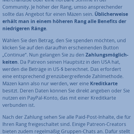
Community. Je höher der Rang, umso an­spre­chen­der
sollte das Angebot für einen Mäzen sein.
Üb­li­cher­wei­se
erhält man in einem höheren Rang alle Benefits der
nied­ri­ge­ren Ränge
.
Wählen Sie den Betrag, den Sie spenden möchten, und
klicken Sie auf den daraufhin er­schei­nen­den Button
„Continue“. Nun gelangen Sie zu den
Zah­lungs­mög­lich­
kei­ten
. Da Patreon seinen Hauptsitz in den USA hat,
werden die Beträge in US-$ berechnet. Das erfordert
eine ent­spre­chend grenz­über­grei­fen­de Zahl­me­tho­de.
Mäzen kann also nur werden, wer eine
Kre­dit­kar­te
besitzt. Deren Daten können Sie direkt angeben oder Sie
nutzen ein PayPal-Konto, das mit einer Kre­dit­kar­te
verbunden ist.
Nach der Zahlung sehen Sie alle Paid-Post-Inhalte, die für
Ihren Rang frei­ge­schal­tet sind. Einige Patreon-Creators
bieten zudem re­gel­mä­ßig Gruppen-Chats an. Dafür stellt