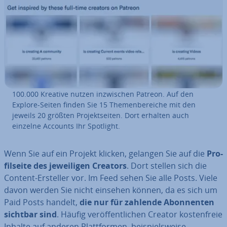
100.000 Kreative nutzen in­zwi­schen Patreon. Auf den
Explore-Seiten finden Sie 15 The­men­be­rei­che mit den
jeweils 20 größten Pro­jekt­sei­ten. Dort erhalten auch
einzelne Accounts Ihr Spotlight.
Wenn Sie auf ein Projekt klicken, gelangen Sie auf die
Pro­
fil­sei­te des je­wei­li­gen Creators
. Dort stellen sich die
Content-Ersteller vor. Im Feed sehen Sie alle Posts. Viele
davon werden Sie nicht einsehen können, da es sich um
Paid Posts handelt,
die nur für zahlende Abon­nen­ten
sichtbar sind
. Häufig ver­öf­fent­li­chen Creator kos­ten­freie
Inhalte auf anderen Platt­for­men, bei­spiels­wei­se