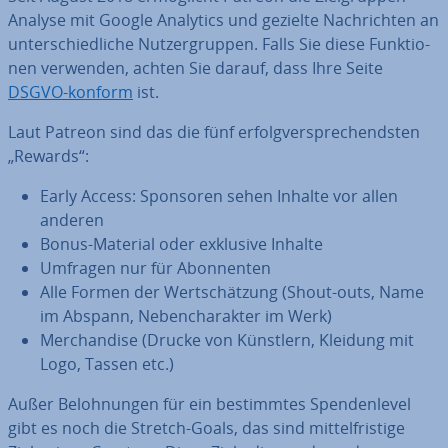
Analyse mit Google Analytics und gezielte Nach­rich­ten an
un­ter­schied­li­che Nut­zer­grup­pen. Falls Sie diese Funk­tio­
nen verwenden, achten Sie darauf, dass Ihre Seite
DSGVO-konform
ist.
Laut Patreon sind das die fünf er­folg­ver­spre­chends­ten
„Rewards“:
Early Access: Sponsoren sehen Inhalte vor allen
anderen
Bonus-Material oder exklusive Inhalte
Umfragen nur für Abon­nen­ten
Alle Formen der Wert­schät­zung (Shout-outs, Name
im Abspann, Ne­ben­cha­rak­ter im Werk)
Mer­chan­di­se (Drucke von Künstlern, Kleidung mit
Logo, Tassen etc.)
Außer Be­loh­nun­gen für ein be­stimm­tes Spen­den­le­vel
gibt es noch die Stretch-Goals, das sind mit­tel­fris­ti­ge