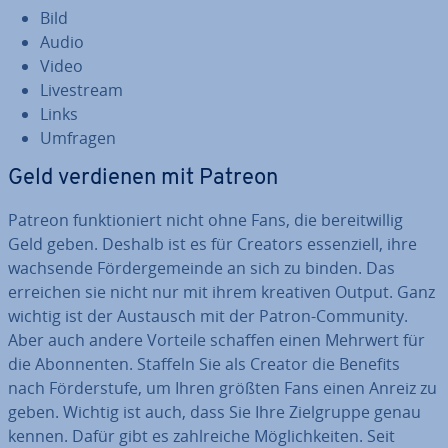
Bild
Audio
Video
Live­stream
Links
Umfragen
Geld verdienen mit Patreon
Patreon funk­tio­niert nicht ohne Fans, die be­reit­wil­lig
Geld geben. Deshalb ist es für Creators es­sen­zi­ell, ihre
wachsende För­der­ge­mein­de an sich zu binden. Das
erreichen sie nicht nur mit ihrem kreativen Output. Ganz
wichtig ist der Austausch mit der Patron-Community.
Aber auch andere Vorteile schaffen einen Mehrwert für
die Abon­nen­ten. Staffeln Sie als Creator die Benefits
nach För­der­stu­fe, um Ihren größten Fans einen Anreiz zu
geben. Wichtig ist auch, dass Sie Ihre Ziel­grup­pe genau
kennen. Dafür gibt es zahl­rei­che Mög­lich­kei­ten. Seit