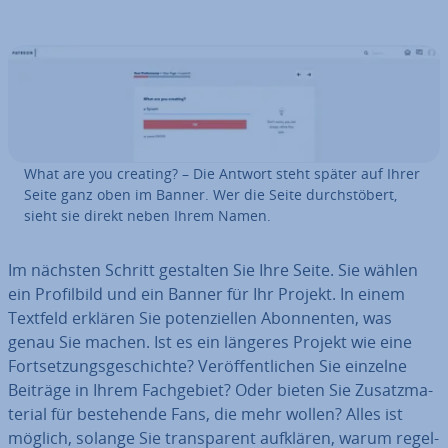
What are you creating? – Die Antwort steht später auf Ihrer
Seite ganz oben im Banner. Wer die Seite durch­stö­bert,
sieht sie direkt neben Ihrem Namen.
Im nächsten Schritt gestalten Sie Ihre Seite. Sie wählen
ein Pro­fil­bild und ein Banner für Ihr Projekt. In einem
Textfeld erklären Sie po­ten­zi­el­len Abon­nen­ten, was
genau Sie machen. Ist es ein längeres Projekt wie eine
Fort­set­zungs­ge­schich­te? Ver­öf­fent­li­chen Sie einzelne
Beiträge in Ihrem Fach­ge­biet? Oder bieten Sie Zu­satz­ma­
te­ri­al für be­stehen­de Fans, die mehr wollen? Alles ist
möglich, solange Sie trans­pa­rent aufklären, warum re­gel­