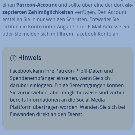
einen
Patreon-Account
und sollte über eine der dort
ak­
zep­tier­ten Zahl­mög­lich­kei­ten
verfügen. Den Account
erstellen Sie in nur wenigen Schritten. Entweder Sie
richten ein Konto unter Angabe Ihrer E-Mail-Adresse ein
oder Sie melden sich mit Ihrem Facebook-Konto an.
Hinweis
Facebook kann Ihre Patreon-Profil-Daten und
Spen­den­emp­fän­ger einsehen, wenn Sie sich
darüber einloggen. Einige Be­rech­ti­gun­gen können
Sie zu­rück­zie­hen, aber mög­li­cher­wei­se sind vorher
bereits In­for­ma­tio­nen an die Social-Media-
Plattform über­tra­gen worden. Wenden Sie sich bei
Einwänden direkt an den Dienst.