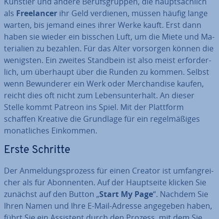
Künstler und andere Be­rufs­grup­pen, die haupt­säch­lich
als
Free­lan­cer
ihr Geld verdienen, müssen häufig lange
warten, bis jemand eines ihrer Werke kauft. Erst dann
haben sie wieder ein bisschen Luft, um die Miete und Ma­
te­ria­li­en zu bezahlen. Für das Alter vorsorgen können die
wenigsten. Ein zweites Standbein ist also meist er­for­der­
lich, um überhaupt über die Runden zu kommen. Selbst
wenn Be­wun­de­rer ein Werk oder Mer­chan­di­se kaufen,
reicht dies oft nicht zum Le­bens­un­ter­halt. An dieser
Stelle kommt Patreon ins Spiel. Mit der Plattform
schaffen Kreative die Grundlage für ein re­gel­mä­ßi­ges
mo­nat­li­ches Einkommen.
Erste Schritte
Der An­mel­dungs­pro­zess für einen Creator ist um­fang­rei­
cher als für Abon­nen­ten. Auf der Haupt­sei­te klicken Sie
zunächst auf den Button „
Start My Page
“. Nachdem Sie
Ihren Namen und Ihre E-Mail-Adresse angegeben haben,
führt Sie ein Assistent durch den Prozess, mit dem Sie