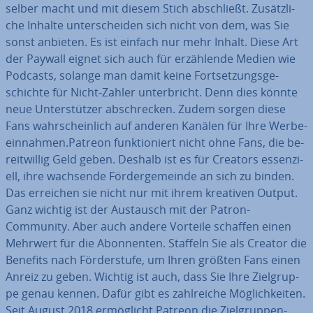
selber macht und mit diesem Stich ab­schließt. Zu­sätz­li­
che Inhalte un­ter­schei­den sich nicht von dem, was Sie
sonst anbieten. Es ist einfach nur mehr Inhalt. Diese Art
der Paywall eignet sich auch für er­zäh­len­de Medien wie
Podcasts, solange man damit keine Fort­set­zungs­ge­
schich­te für Nicht-Zahler un­ter­bricht. Denn dies könnte
neue Un­ter­stüt­zer ab­schre­cken. Zudem sorgen diese
Fans wahr­schein­lich auf anderen Kanälen für Ihre Wer­be­
ein­nah­men.Patreon funk­tio­niert nicht ohne Fans, die be­
reit­wil­lig Geld geben. Deshalb ist es für Creators es­sen­zi­
ell, ihre wachsende För­der­ge­mein­de an sich zu binden.
Das erreichen sie nicht nur mit ihrem kreativen Output.
Ganz wichtig ist der Austausch mit der Patron-
Community. Aber auch andere Vorteile schaffen einen
Mehrwert für die Abon­nen­ten. Staffeln Sie als Creator die
Benefits nach För­der­stu­fe, um Ihren größten Fans einen
Anreiz zu geben. Wichtig ist auch, dass Sie Ihre Ziel­grup­
pe genau kennen. Dafür gibt es zahl­rei­che Mög­lich­kei­ten.
Seit August 2018 er­mög­licht Patreon die Ziel­grup­pen-