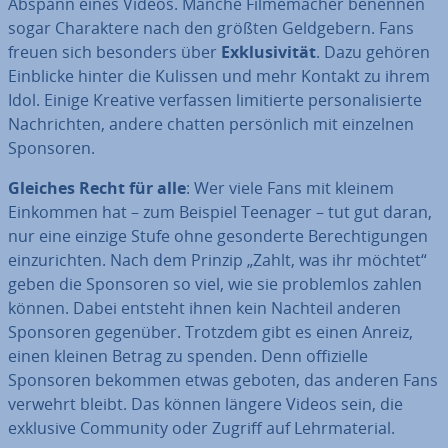
Abspann eines Videos. Manche Fil­me­ma­cher benennen
sogar Cha­rak­te­re nach den größten Geld­ge­bern. Fans
freuen sich besonders über
Ex­klu­si­vi­tät
. Dazu gehören
Einblicke hinter die Kulissen und mehr Kontakt zu ihrem
Idol. Einige Kreative verfassen li­mi­tier­te per­so­na­li­sier­te
Nach­rich­ten, andere chatten per­sön­lich mit einzelnen
Sponsoren.
Gleiches Recht für alle
: Wer viele Fans mit kleinem
Einkommen hat – zum Beispiel Teenager – tut gut daran,
nur eine einzige Stufe ohne ge­son­der­te Be­rech­ti­gun­gen
ein­zu­rich­ten. Nach dem Prinzip „Zahlt, was ihr möchtet“
geben die Sponsoren so viel, wie sie pro­blem­los zahlen
können. Dabei entsteht ihnen kein Nachteil anderen
Sponsoren gegenüber. Trotzdem gibt es einen Anreiz,
einen kleinen Betrag zu spenden. Denn of­fi­zi­el­le
Sponsoren bekommen etwas geboten, das anderen Fans
verwehrt bleibt. Das können längere Videos sein, die
exklusive Community oder Zugriff auf Lehr­ma­te­ri­al.