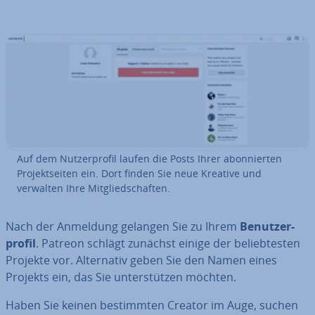
Auf dem Nut­zer­pro­fil laufen die Posts Ihrer abon­nier­ten
Pro­jekt­sei­ten ein. Dort finden Sie neue Kreative und
verwalten Ihre Mit­glied­schaf­ten.
Nach der Anmeldung gelangen Sie zu Ihrem
Be­nut­zer­
pro­fil
. Patreon schlägt zunächst einige der be­lieb­tes­ten
Projekte vor. Al­ter­na­tiv geben Sie den Namen eines
Projekts ein, das Sie un­ter­stüt­zen möchten.
Haben Sie keinen be­stimm­ten Creator im Auge, suchen