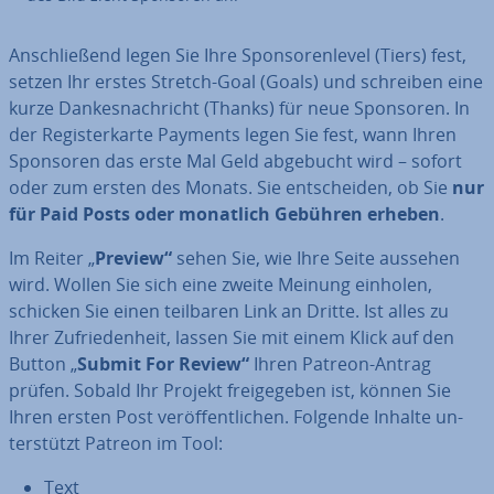
An­schlie­ßend legen Sie Ihre Spon­so­ren­le­vel (Tiers) fest,
setzen Ihr erstes Stretch-Goal (Goals) und schreiben eine
kurze Dan­kes­nach­richt (Thanks) für neue Sponsoren. In
der Re­gis­ter­kar­te Payments legen Sie fest, wann Ihren
Sponsoren das erste Mal Geld abgebucht wird – sofort
oder zum ersten des Monats. Sie ent­schei­den, ob Sie
nur
für
Paid Posts oder monatlich Gebühren erheben
.
Im Reiter „
Preview“
sehen Sie, wie Ihre Seite aussehen
wird.
Wollen Sie sich eine zweite Meinung einholen,
schicken Sie einen teilbaren Link an Dritte. Ist alles zu
Ihrer Zu­frie­den­heit, lassen Sie mit einem Klick auf den
Button „
Submit For Review“
Ihren Patreon-Antrag
prüfen. Sobald Ihr Projekt frei­ge­ge­ben ist, können Sie
Ihren ersten Post ver­öf­fent­li­chen. Folgende Inhalte un­
ter­stützt Patreon im Tool:
Text