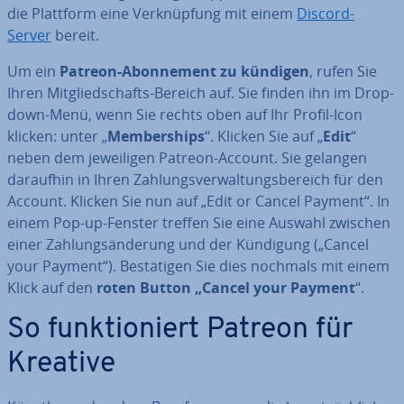
die Plattform eine Ver­knüp­fung mit einem
Discord-
Server
bereit.
Um ein
Patreon-Abon­ne­ment zu kündigen
, rufen Sie
Ihren Mit­glied­schafts-Bereich auf. Sie finden ihn im Drop-
down-Menü, wenn Sie rechts oben auf Ihr Profil-Icon
klicken: unter „
Mem­ber­ships
“. Klicken Sie auf „
Edit
“
neben dem je­wei­li­gen Patreon-Account. Sie gelangen
daraufhin in Ihren Zah­lungs­ver­wal­tungs­be­reich für den
Account. Klicken Sie nun auf „Edit or Cancel Payment“. In
einem Pop-up-Fenster treffen Sie eine Auswahl zwischen
einer Zah­lungs­än­de­rung und der Kündigung („Cancel
your Payment“). Be­stä­ti­gen Sie dies nochmals mit einem
Klick auf den
roten Button „Cancel your Payment
“.
So funk­tio­niert Patreon für
Kreative