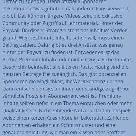
Betrag zu spenden. Denn of­fi­zi­el­le Sponsoren
bekommen etwas geboten, das anderen Fans verwehrt
bleibt. Das können längere Videos sein, die exklusive
Community oder Zugriff auf Lehr­ma­te­ri­al. Hinter der
Paywall: Bei dieser Strategie steht der Inhalt im Vor­der­
grund. Wer bestimmte Inhalte sehen will, muss einen
Beitrag zahlen. Dafür gibt es drei Ansätze, was genau
hinter der Paywall zu finden ist. Entweder es ist das
Archiv, Premium-Inhalte oder einfach zu­sätz­li­che Inhalte.
Das Archiv be­inhal­tet alle älteren Posts. Häufig sind die
neusten Beiträge frei zu­gäng­lich. Das gibt po­ten­zi­el­len
Sponsoren die Mög­lich­keit, Ihr Werk ken­nen­zu­ler­nen.
Dann ent­schei­den sie, ob ihnen der ständige Zugriff auf
sämtliche Posts ein Abon­ne­ment wert ist. Premium-
Inhalte sollten tiefer in ein Thema ein­tau­chen oder mehr
Qualität liefern. Nicht zahlende Nutzer erhalten bei­spiels­
wei­se einen kurzen Crash-Kurs im Lei­ter­stich. Zahlende
Abon­nen­ten erhalten ein Schnitt­mus­ter und eine
genauere Anleitung, wie man ein Kissen oder Stofftier