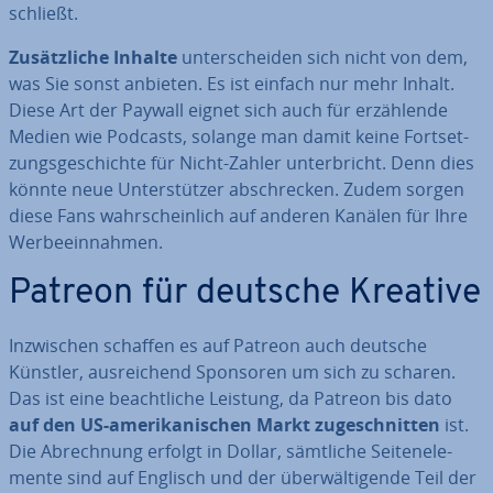
schließt.
Zu­sätz­li­che Inhalte
un­ter­schei­den sich nicht von dem,
was Sie sonst anbieten. Es ist einfach nur mehr Inhalt.
Diese Art der Paywall eignet sich auch für er­zäh­len­de
Medien wie Podcasts, solange man damit keine Fort­set­
zungs­ge­schich­te für Nicht-Zahler un­ter­bricht. Denn dies
könnte neue Un­ter­stüt­zer ab­schre­cken. Zudem sorgen
diese Fans wahr­schein­lich auf anderen Kanälen für Ihre
Wer­be­ein­nah­men.
Patreon für deutsche Kreative
In­zwi­schen schaffen es auf Patreon auch deutsche
Künstler, aus­rei­chend Sponsoren um sich zu scharen.
Das ist eine be­acht­li­che Leistung, da Patreon bis dato
auf den US-ame­ri­ka­ni­schen Markt zu­ge­schnit­ten
ist.
Die Ab­rech­nung erfolgt in Dollar, sämtliche Sei­ten­ele­
men­te sind auf Englisch und der über­wäl­ti­gen­de Teil der