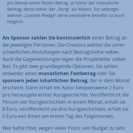
pro Monat einen festen Betrag. Je höher der mo­nat­li­che
Beitrag, desto höher der „Rang“ als Mäzen. Ein selbst­ge­
wähl­ter „Custom Pledge“ ohne besondere Benefits ist auch
möglich.
Als Sponsor zahlen Sie
kon­ti­nu­ier­lich
einen Betrag an
die je­wei­li­gen Personen. Die Creators wählen die un­ter­
schied­li­chen Ab­stu­fun­gen nach Bei­trags­hö­he selber.
Auch die Ge­gen­leis­tun­gen legen die Pro­jekt­lei­ter selber
fest. Es gibt zwei grund­le­gen­de Optionen: Sie zahlen
entweder einen
mo­nat­li­chen Fest­be­trag
oder Sie
sponsern jeden in­halt­li­chen Beitrag
, der in dem Monat
erscheint. Dann erhält ein Autor bei­spiels­wei­se 2 Euro
pro her­aus­ge­brach­ter Kurz­ge­schich­te. Ver­öf­fent­licht die
Person vier Kurz­ge­schich­ten in einem Monat, erhält sie
8 Euro, ver­öf­fent­licht sie drei Kurz­ge­schich­ten, erhält sie
6 Euro von Ihnen am ersten Tag des Fol­ge­mo­nats.
Wer be­fürch­tet, wegen vieler Posts sein Budget zu sehr