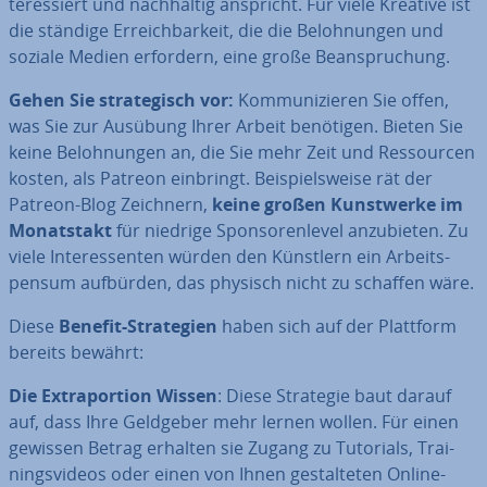
ter­es­siert und nach­hal­tig anspricht. Für viele Kreative ist
die ständige Er­reich­bar­keit, die die Be­loh­nun­gen und
soziale Medien erfordern, eine große Be­an­spru­chung.
Gehen Sie stra­te­gisch vor:
Kom­mu­ni­zie­ren Sie offen,
was Sie zur Ausübung Ihrer Arbeit benötigen. Bieten Sie
keine Be­loh­nun­gen an, die Sie mehr Zeit und Res­sour­cen
kosten, als Patreon einbringt. Bei­spiels­wei­se rät der
Patreon-Blog Zeichnern,
keine großen Kunst­wer­ke im
Mo­nats­takt
für niedrige Spon­so­ren­le­vel an­zu­bie­ten. Zu
viele In­ter­es­sen­ten würden den Künstlern ein Ar­beits­
pen­sum aufbürden, das physisch nicht zu schaffen wäre.
Diese
Benefit-Stra­te­gien
haben sich auf der Plattform
bereits bewährt:
Die Ex­tra­por­ti­on Wissen
: Diese Strategie baut darauf
auf, dass Ihre Geldgeber mehr lernen wollen. Für einen
gewissen Betrag erhalten sie Zugang zu Tutorials, Trai­
nings­vi­de­os oder einen von Ihnen ge­stal­te­ten Online-