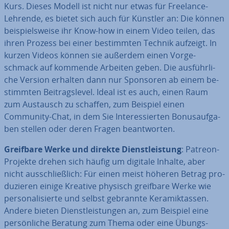
Kurs. Dieses Modell ist nicht nur etwas für Freelance-
Lehrende, es bietet sich auch für Künstler an: Die können
bei­spiels­wei­se ihr Know-how in einem Video teilen, das
ihren Prozess bei einer be­stimm­ten Technik aufzeigt. In
kurzen Videos können sie außerdem einen Vor­ge­
schmack auf kommende Arbeiten geben. Die aus­führ­li­
che Version erhalten dann nur Sponsoren ab einem be­
stimm­ten Bei­trags­le­vel. Ideal ist es auch, einen Raum
zum Austausch zu schaffen, zum Beispiel einen
Community-Chat, in dem Sie In­ter­es­sier­ten Bo­nus­auf­ga­
ben stellen oder deren Fragen be­ant­wor­ten.
Greifbare Werke und direkte Dienst­leis­tung
: Patreon-
Projekte drehen sich häufig um digitale Inhalte, aber
nicht aus­schließ­lich: Für einen meist höheren Betrag pro­
du­zie­ren einige Kreative physisch greifbare Werke wie
per­so­na­li­sier­te und selbst gebrannte Ke­ra­mik­tas­sen.
Andere bieten Dienst­leis­tun­gen an, zum Beispiel eine
per­sön­li­che Beratung zum Thema oder eine Übungs­