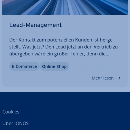
Lead-Ma­nage­ment
Der Kontakt zum po­ten­zi­el­len Kunden ist her­ge­
stellt. Was jetzt? Den Lead jetzt an den Vertrieb zu
übergeben wäre ein großer Fehler, denn die
meisten In­ter­es­sen­ten sind so früh noch nicht
E-Commerce
Online-Shop
bereit, sich mit konkreten Angeboten aus­ein­an­der­
zu­set­zen. Hier kommt das Lead-Nurturing ins…
Mehr lesen
Cookies
Über IONOS