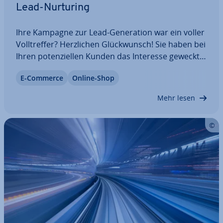
Lead-Nurturing
Ihre Kampagne zur Lead-Ge­ne­ra­ti­on war ein voller
Voll­tref­fer? Herz­li­chen Glück­wunsch! Sie haben bei
Ihren po­ten­zi­el­len Kunden das Interesse geweckt
und den ersten wichtigen Schritt im Lead-Ma­nage­
E-Commerce
Online-Shop
ment-Prozess geschafft: Der Kontakt ist her­ge­
stellt. Diesen jetzt an den Vertrieb zu…
Mehr lesen