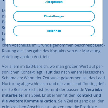
Akzeptieren
Der englische Begriff
routing
bedeutet im Zu­sam­men­
hang mit Da­ten­be­we­gun­gen so viel wie „Steuerung“.
Einstellungen
Beim Lead-Routing geht es per De­fi­ni­ti­on um eine
Steuerung der Kon­takt­da­ten
in der letzten Phase des
Ablehnen
Lead-Ma­nage­ment-Prozesses – und zwar in eine
Richtung: hin zum Vertrieb und damit hin zum er­folg­rei­
chen Abschluss. Im Grunde genommen be­schreibt Lead-
Routing die Übergabe des Kontakts von der Marketing-
Abteilung an den Vertrieb.
Vor allem im B2B-Bereich, wo man großen Wert auf per­
sön­li­chen Kontakt legt, läuft das nach einem klas­si­schen
Schema ab: Wenn der Zeitpunkt gekommen ist, das Lead-
Nurturing ab­ge­schlos­sen und die vom Lead-Routing de­fi­
nier­te Reife erreicht ist, kommt der passende
Ver­triebs­
mit­ar­bei­ter
ins Spiel. Er übernimmt den
Kontakt und
die weitere Kom­mu­ni­ka­ti­on
. Sein Ziel ist ganz klar: den
er­folg­rei­chen Abschluss zu tätigen und die Produkte