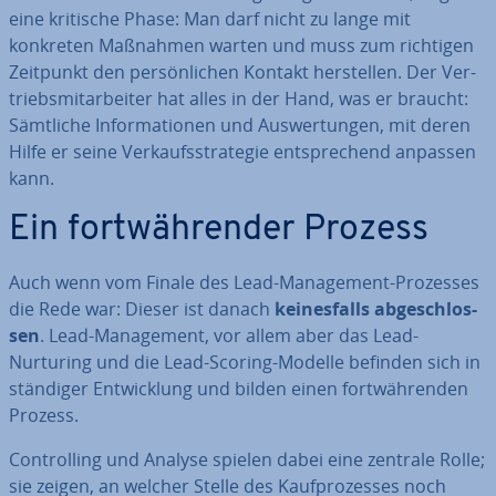
eine kritische Phase: Man darf nicht zu lange mit
konkreten Maßnahmen warten und muss zum richtigen
Zeitpunkt den per­sön­li­chen Kontakt her­stel­len. Der Ver­
triebs­mit­ar­bei­ter hat alles in der Hand, was er braucht:
Sämtliche In­for­ma­tio­nen und Aus­wer­tun­gen, mit deren
Hilfe er seine Ver­kaufs­stra­te­gie ent­spre­chend anpassen
kann.
Ein fort­wäh­ren­der Prozess
Auch wenn vom Finale des Lead-Ma­nage­ment-Prozesses
die Rede war: Dieser ist danach
kei­nes­falls ab­ge­schlos­
sen
. Lead-Ma­nage­ment, vor allem aber das Lead-
Nurturing und die Lead-Scoring-Modelle befinden sich in
ständiger Ent­wick­lung und bilden einen fort­wäh­ren­den
Prozess.
Con­trol­ling und Analyse spielen dabei eine zentrale Rolle;
sie zeigen, an welcher Stelle des Kauf­pro­zes­ses noch