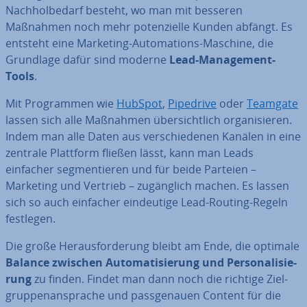
Nach­hol­be­darf besteht, wo man mit besseren
Maßnahmen noch mehr po­ten­zi­el­le Kunden abfängt. Es
entsteht eine Marketing-Au­to­ma­ti­ons-Maschine, die
Grundlage dafür sind moderne
Lead-Ma­nage­ment-
Tools
.
Mit Pro­gram­men wie
HubSpot
,
Pipedrive
oder
Teamgate
lassen sich alle Maßnahmen über­sicht­lich or­ga­ni­sie­ren.
Indem man alle Daten aus ver­schie­de­nen Kanälen in eine
zentrale Plattform fließen lässt, kann man Leads
einfacher seg­men­tie­ren und für beide Parteien –
Marketing und Vertrieb – zu­gäng­lich machen. Es lassen
sich so auch einfacher ein­deu­ti­ge Lead-Routing-Regeln
festlegen.
Die große Her­aus­for­de­rung bleibt am Ende, die optimale
Balance zwischen Au­to­ma­ti­sie­rung und Per­so­na­li­sie­
rung
zu finden. Findet man dann noch die richtige Ziel­
grup­pen­an­spra­che und pass­ge­nau­en Content für die