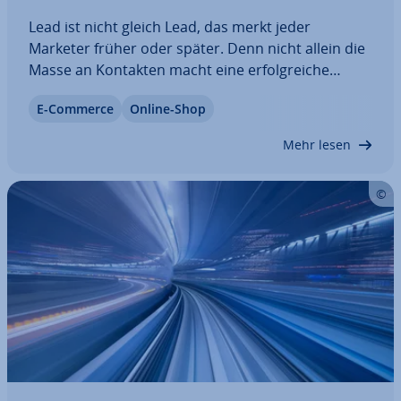
Lead ist nicht gleich Lead, das merkt jeder
Marketer früher oder später. Denn nicht allein die
Masse an Kontakten macht eine er­folg­rei­che
Kampagne aus, sondern eben auch die Klasse. Um
E-Commerce
Online-Shop
her­aus­zu­fin­den, welche Kontakte am viel­ver­spre­
chends­ten sind, also bei welchen die…
Mehr lesen