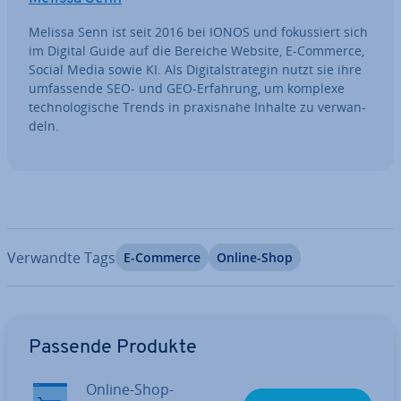
Melissa Senn ist seit 2016 bei IONOS und fo­kus­siert sich
im Digital Guide auf die Bereiche Website, E-Commerce,
Social Media sowie KI. Als Di­gi­tal­stra­te­gin nutzt sie ihre
um­fas­sen­de SEO- und GEO-Erfahrung, um komplexe
tech­no­lo­gi­sche Trends in pra­xis­na­he Inhalte zu ver­wan­
deln.
Verwandte Tags
E-Commerce
Online-Shop
Zum Hauptmenü
Passende Produkte
Online-Shop-