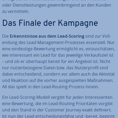
oder Dienst­leis­tun­gen ge­winn­brin­gend an den Kunden
zu ver­mit­teln.
Das Finale der Kampagne
Die
Er­kennt­nis­se aus dem Lead-Scoring
sind zur Voll­
endung des Lead-Ma­nage­ment-Prozesses es­sen­zi­ell. Nur
eine ein­deu­ti­ge Bewertung er­mög­licht es, ein­zu­schät­zen,
wie in­ter­es­sant ein Lead für das jeweilige Ver­kaufs­ziel ist
– und ob er überhaupt bereit für ein Angebot ist. Nicht
nur nut­zer­be­zo­ge­ne Daten bzw. das Nut­zer­pro­fil sind
dabei ent­schei­dend, sondern vor allem auch die Aktivität
und Reaktion auf die vorher aus­ge­spiel­ten Maßnahmen.
All das spielt in den Lead-Routing-Prozess hinein.
Ein Lead-Scoring-Modell vergibt für jeden In­ter­es­sen­ten
eine Bewertung, die im Lead-Routing Prio­ri­tä­ten vorgibt
und den Stand in der Customer Journey exakt definiert.
Ist nun der Lead ent­schei­dungs­fä­hig und -bereit, beginnt