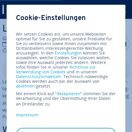
Digital Guide
Cookie-Einstellungen
Zum Haupt­in­halt springen
Lead-Routing
Wir setzen Cookies ein, um unsere Webseiten
IONOS Redaktion
optimal für Sie zu gestalten, unsere Produkte für
Auf Facebo
Auf Tw
A
Sie zu verbessern sowie Ihnen zusammen mit
06.11.2020
Drittanbietern interessengerechte Werbung
3 mins
anzuzeigen. In den
Einstellungen
können Sie
auswählen, welche Cookies Sie zulassen wollen,
sowie Ihre Auswahl jederzeit ändern. Weitere
Infos finden Sie in unserer
Richtlinie zur
In­halts­ver­zeich­nis
Verwendung von Cookies
und in unseren
Datenschutzhinweisen
. Technisch notwendige
Lead-Routing be­schreibt das Wei­ter­lei­ten von qua­li­fi­zier­
Cookies werden auch bei der Auswahl von
ablehnen
gesetzt.
ten Leads an den Vertrieb. Damit wechselt die Zu­stän­dig­
Mit einem Klick auf "
Akzeptieren
" stimmen Sie der
keit von der Marketing- zur Sales-Abteilung. Lead-Routing
Verarbeitung und der Übermittlung Ihrer Daten
achtet auch darauf, Leads an die passenden Ver­trieb­ler
an Drittländer zu.
wei­ter­zu­lei­ten. Mit ge­eig­ne­ter Software kann dieser
Impressum
Prozess au­to­ma­ti­siert werden.
Was ist Lead-Routing?