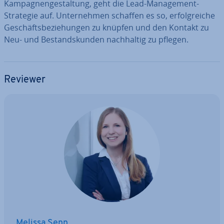
Kam­pa­gnen­ge­stal­tung, geht die Lead-Ma­nage­ment-
Strategie auf. Un­ter­neh­men schaffen es so, er­folg­rei­che
Ge­schäfts­be­zie­hun­gen zu knüpfen und den Kontakt zu
Neu- und Be­stands­kun­den nach­hal­tig zu pflegen.
Reviewer
Melissa Senn