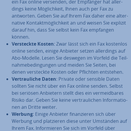
ein Fax online versenden, der Empfänger hat al­ler­
dings keine Mög­lich­keit, Ihnen auch per Fax zu
antworten. Geben Sie auf Ihrem Fax daher eine al­ter­
na­ti­ve Kon­takt­mög­lich­keit an und weisen Sie explizit
darauf hin, dass Sie selbst kein Fax empfangen
können.
Ver­steck­te Kosten
: Zwar lässt sich ein Fax kostenlos
online senden, einige Anbieter setzen al­ler­dings auf
Abo-Modelle. Lesen Sie deswegen im Vorfeld die Teil­
nah­me­be­din­gun­gen und meiden Sie Seiten, bei
denen ver­steck­te Kosten oder Pflichten entstehen.
Ver­trau­li­che Daten
: Private oder sensible Daten
sollten Sie nicht über ein Fax online senden. Selbst
bei seriösen Anbietern stellt dies ein ver­meid­ba­res
Risiko dar. Geben Sie keine ver­trau­li­chen In­for­ma­tio­
nen an Dritte weiter.
Werbung
: Einige Anbieter fi­nan­zie­ren sich über
Werbung und plat­zie­ren diese unter Umständen auf
Ihrem Fax. In­for­mie­ren Sie sich im Vorfeld über