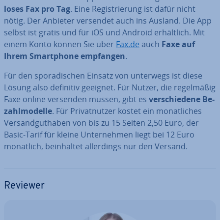
lo­ses Fax pro Tag
. Eine Re­gis­trie­rung ist dafür nicht
nötig. Der Anbieter versendet auch ins Ausland. Die App
selbst ist gratis und für iOS und Android er­hält­lich. Mit
einem Konto können Sie über
Fax.de
auch
Faxe auf
Ihrem Smart­phone empfangen
.
Für den spo­ra­di­schen Einsatz von unterwegs ist diese
Lösung also definitiv geeignet. Für Nutzer, die re­gel­mä­ßig
Faxe online versenden müssen, gibt es
ver­schie­de­ne Be­
zahl­mo­del­le
. Für Pri­vat­nut­zer kostet ein mo­nat­li­ches
Ver­sand­gut­ha­ben von bis zu 15 Seiten 2,50 Euro, der
Basic-Tarif für kleine Un­ter­neh­men liegt bei 12 Euro
monatlich, be­inhal­tet al­ler­dings nur den Versand.
Reviewer