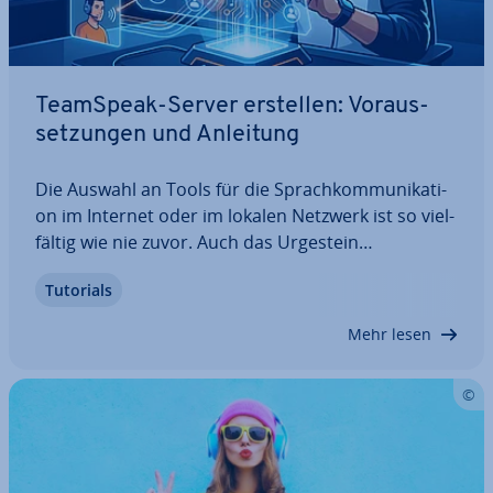
TeamSpeak-Server erstellen: Vor­aus­
set­zun­gen und Anleitung
Die Auswahl an Tools für die Sprach­kom­mu­ni­ka­ti­
on im Internet oder im lokalen Netzwerk ist so viel­
fäl­tig wie nie zuvor. Auch das Urgestein
TeamSpeak, das ins­be­son­de­re mit her­vor­ra­gen­der
Tutorials
Sound­qua­li­tät und hohen Si­cher­heits­stan­dards
punktet, mischt weiterhin mit. Wir verraten Ihnen,
Mehr lesen
…