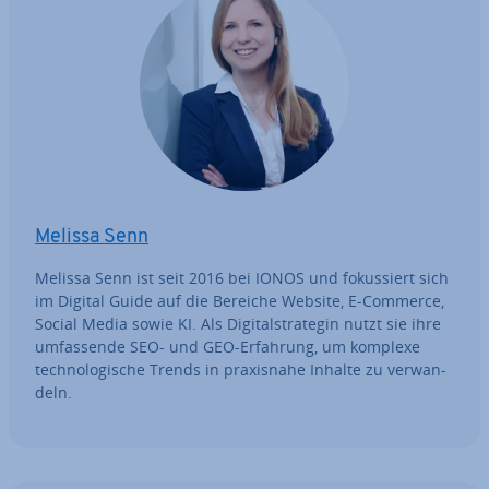
Melissa Senn
Melissa Senn ist seit 2016 bei IONOS und fo­kus­siert sich
im Digital Guide auf die Bereiche Website, E-Commerce,
Social Media sowie KI. Als Di­gi­tal­stra­te­gin nutzt sie ihre
um­fas­sen­de SEO- und GEO-Erfahrung, um komplexe
tech­no­lo­gi­sche Trends in pra­xis­na­he Inhalte zu ver­wan­
deln.