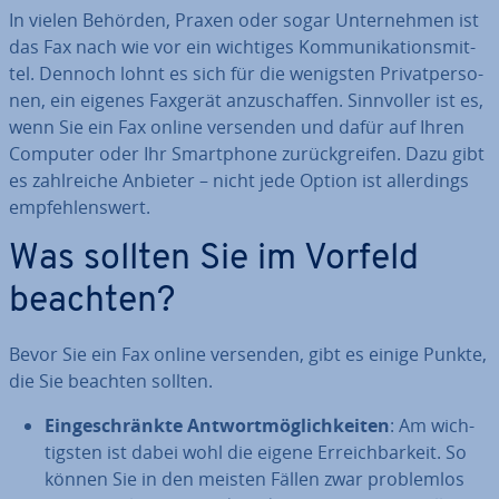
In vielen Behörden, Praxen oder sogar Un­ter­neh­men ist
das Fax nach wie vor ein wichtiges Kom­mu­ni­ka­ti­ons­mit­
tel. Dennoch lohnt es sich für die wenigsten Pri­vat­per­so­
nen, ein eigenes Faxgerät an­zu­schaf­fen. Sinn­vol­ler ist es,
wenn Sie ein Fax online versenden und dafür auf Ihren
Computer oder Ihr Smart­phone zu­rück­grei­fen. Dazu gibt
es zahl­rei­che Anbieter – nicht jede Option ist al­ler­dings
emp­feh­lens­wert.
Was sollten Sie im Vorfeld
beachten?
Bevor Sie ein Fax online versenden, gibt es einige Punkte,
die Sie beachten sollten.
Ein­ge­schränk­te Ant­wort­mög­lich­kei­ten
: Am wich­
tigs­ten ist dabei wohl die eigene Er­reich­bar­keit. So
können Sie in den meisten Fällen zwar pro­blem­los