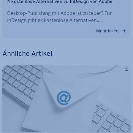
4 kos­ten­lo­se Al­ter­na­ti­ven zu InDesign von Adobe
Desktop-Pu­bli­shing mit Adobe ist zu teuer? Für
InDesign gibt es kos­ten­lo­se Al­ter­na­ti­ven,…
Mehr lesen
Ähnliche Artikel