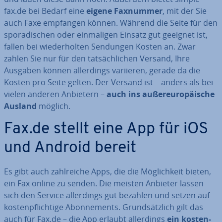
fax.de bei Bedarf eine
eigene Faxnummer
, mit der Sie
auch Faxe empfangen können. Während die Seite für den
spo­ra­di­schen oder ein­ma­li­gen Einsatz gut geeignet ist,
fallen bei wie­der­hol­ten Sendungen Kosten an. Zwar
zahlen Sie nur für den tat­säch­li­chen Versand, Ihre
Ausgaben können al­ler­dings variieren, gerade da die
Kosten pro Seite gelten. Der Versand ist – anders als bei
vielen anderen Anbietern –
auch ins au­ßer­eu­ro­päi­sche
Ausland
möglich.
Fax.de stellt eine App für iOS
und Android bereit
Es gibt auch zahl­rei­che Apps, die die Mög­lich­keit bieten,
ein Fax online zu senden. Die meisten Anbieter lassen
sich den Service al­ler­dings gut bezahlen und setzen auf
kos­ten­pflich­ti­ge Abon­ne­ments. Grund­sätz­lich gilt das
auch für Fax.de – die App erlaubt al­ler­dings
ein kos­ten­