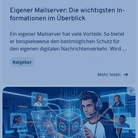
Eigener Mail­ser­ver: Die wich­tigs­ten In­
for­ma­tio­nen im Überblick
Ein eigener Mail­ser­ver hat viele Vorteile. So bietet
er bei­spiels­wei­se den best­mög­li­chen Schutz für
den eigenen digitalen Nach­rich­ten­ver­kehr. Wird er
al­ler­dings nicht mit Sorgfalt betrieben, können
Ratgeber
hier auch Probleme entstehen. Wir erklären Ihnen,
wann es eine gute Idee ist,…
Mehr lesen