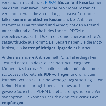
versenden möchten, ist
PDF24
.
Bis zu fünf Faxe
können
Sie damit über Ihren Computer pro Monat kostenlos
versenden. Auch die Anmeldung selbst ist frei und es
fallen
keine mo­nat­li­chen Kosten
an. Der Anbieter
stammt aus Deutsch­land und er­mög­licht den Versand
innerhalb und außerhalb des Landes. PDF24 ist
werbefrei, sodass Ihr Dokument ohne un­er­wünsch­te Zu­
satz­auf­dru­cke auskommt. Bei Bedarf haben Sie die Mög­
lich­keit, ein
kos­ten­pflich­ti­ges Upgrade
zu buchen.
Anders als andere Anbieter hält PDF24 al­ler­dings kein
Textfeld bereit, in das Sie Ihre Nachricht eingeben
können. Das Fax, das Sie online senden möchten, muss
statt­des­sen bereits
als PDF vorliegen
und wird dann
komplett ver­schickt. Die not­wen­di­ge Re­gis­trie­rung ist ein
kleiner Nachteil, bringt Ihnen al­ler­dings auch eine
gewisse Si­cher­heit. PDF24 bietet al­ler­dings nur eine Ver­
sand­op­ti­on. Sie können über den Anbieter
keine Faxe
empfangen
.