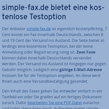
simple-fax.de bietet eine kos­
ten­lo­se Test­op­ti­on
Der Anbieter
simple-fax.de
ist ei­gent­lich kos­ten­pflich­tig. 7
Cent kostet ein Fax innerhalb Deutsch­lands, zwischen 8
und 19 Cent der Versand ins Ausland. Die Seite bietet al­
ler­dings eine kos­ten­lo­se Test­op­ti­on, bei der keine
Anmeldung oder Re­gis­trie­rung nötig ist.
Zwei Faxe
können dabei innerhalb Deutsch­lands versendet
werden. Der Versand ins Ausland ist hingegen nur gegen
Gebühr möglich. Lediglich eine
gültige E-Mail-Adresse
müssen Sie für die Test­op­ti­on angeben. An diese wird
Ihnen auch eine Ver­sand­be­stä­ti­gung gesendet.
Den Inhalt des Faxes geben Sie entweder einfach in ein
Textfeld ein oder Sie greifen auf ein fertiges Dokument
zurück. Dafür
be­ar­bei­ten Sie eine PDF-Datei
zunächst
und laden diese dann hoch. Außerdem bietet simple-