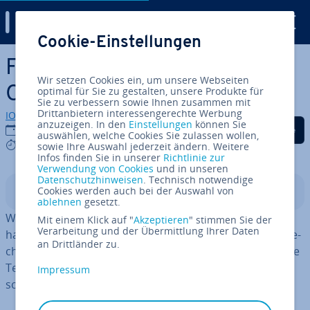
Digital Guide
Cookie-Einstellungen
Zum Haupt­in­halt springen
Fax online senden: Welche
Wir setzen Cookies ein, um unsere Webseiten
Optionen gibt es?
optimal für Sie zu gestalten, unsere Produkte für
Sie zu verbessern sowie Ihnen zusammen mit
Drittanbietern interessengerechte Werbung
IONOS Redaktion
anzuzeigen. In den
Einstellungen
können Sie
Auf Facebook teilen
Auf Twitter teilen
Auf LinkedIn tei
01.04.2022
auswählen, welche Cookies Sie zulassen wollen,
5 mins
sowie Ihre Auswahl jederzeit ändern. Weitere
Infos finden Sie in unserer
Richtlinie zur
Verwendung von Cookies
und in unseren
Datenschutzhinweisen
. Technisch notwendige
Cookies werden auch bei der Auswahl von
In­halts­ver­zeich­nis
ablehnen
gesetzt.
Wenn Sie spo­ra­disch ein Fax online senden müssen,
Mit einem Klick auf "
Akzeptieren
" stimmen Sie der
Verarbeitung und der Übermittlung Ihrer Daten
haben Sie dazu ver­schie­de­ne Mög­lich­kei­ten. Bei ent­spre­
an Drittländer zu.
chen­den Websites und Apps finden Sie meist kos­ten­lo­se
Test­op­tio­nen. Für den häu­fi­ge­ren Einsatz gibt es ver­
Impressum
schie­de­ne Abo-Modelle oder Tarife pro Seite.