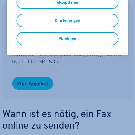
Akzeptieren
IONOS GPT
Einstellungen
Ihr sou­ve­rä­ner KI Assistent für mehr
Pro­duk­ti­vi­tät.
Ablehnen
Fragen, gestalten, re­cher­chie­ren – sicher mit
IONOS GPT. Die souveräne und günstige Al­ter­na­
ti­ve zu ChatGPT & Co.
Zum Angebot
Wann ist es nötig, ein Fax
online zu senden?