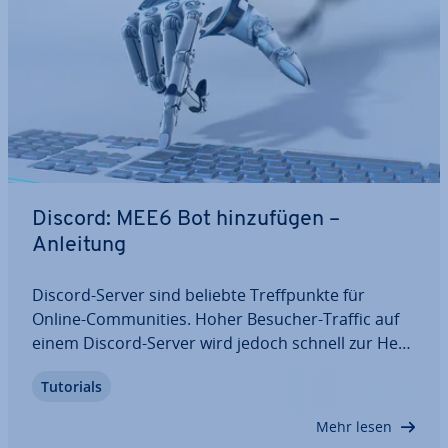
Discord: MEE6 Bot hin­zu­fü­gen –
Anleitung
Discord-Server sind beliebte Treff­punk­te für
Online-Com­mu­ni­ties. Hoher Besucher-Traffic auf
einem Discord-Server wird jedoch schnell zur Her­
aus­for­de­rung für Ad­mi­nis­tra­to­ren. Der Mo­de­ra­ti­
Tutorials
ons- und Chat-Bot MEE6 schafft Abhilfe und sorgt
auf Servern mit vielen Kanälen und…
Mehr lesen