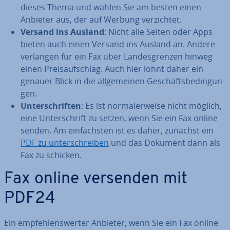
dieses Thema und wählen Sie am besten einen
Anbieter aus, der auf Werbung ver­zich­tet.
Versand ins Ausland
: Nicht alle Seiten oder Apps
bieten auch einen Versand ins Ausland an. Andere
verlangen für ein Fax über Lan­des­gren­zen hinweg
einen Preis­auf­schlag. Auch hier lohnt daher ein
genauer Blick in die all­ge­mei­nen Ge­schäfts­be­din­gun­
gen.
Un­ter­schrif­ten
: Es ist nor­ma­ler­wei­se nicht möglich,
eine Un­ter­schrift zu setzen, wenn Sie ein Fax online
senden. Am ein­fachs­ten ist es daher, zunächst ein
PDF zu un­ter­schrei­ben
und das Dokument dann als
Fax zu schicken.
Fax online versenden mit
PDF24
Ein emp­feh­lens­wer­ter Anbieter, wenn Sie ein Fax online