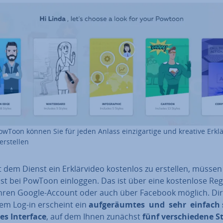
owToon können Sie für jeden Anlass ein­zig­ar­ti­ge und kreative Er­klär
 erstellen
dem Dienst ein Er­klär­vi­deo kostenlos zu erstellen, müssen
t bei PowToon einloggen. Das ist über eine kos­ten­lo­se Re­gi
Ihren Google-Account oder auch über Facebook möglich. Dir
em Log-in erscheint ein
auf­ge­räum­tes
und
sehr einfach 
­tes Interface
, auf dem Ihnen zunächst
fünf ver­schie­de­ne S