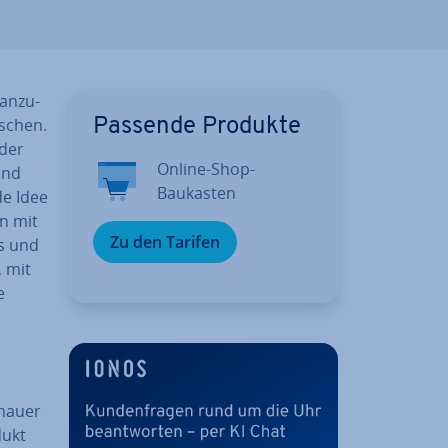
an­zu­
nschen.
Passende Produkte
der
Online-Shop-
und
Baukasten
e Idee
n mit
Zu den Tarifen
es und
, mit
e
chauer
dukt