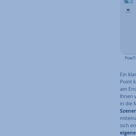
PowTo
Ein kla
Point k
am Ende
Ihnen v
in die 
Szenen
mit­ein
sich e
eigene