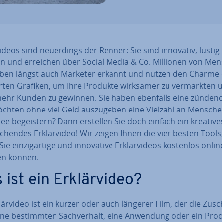
­vi­de­os sind neu­er­dings der Renner: Sie sind innovativ, lustig 
en und erreichen über Social Media & Co. Millionen von Me
ben längst auch Marketer erkannt und nutzen den Charme 
r­ten Grafiken, um Ihre Produkte wirksamer zu ver­mark­ten 
ehr Kunden zu gewinnen. Sie haben ebenfalls eine zündend
chten ohne viel Geld aus­zu­ge­ben eine Vielzahl an Mensche
dee be­geis­tern? Dann erstellen Sie doch einfach ein kreativ
­chen­des Er­klär­vi­deo! Wir zeigen Ihnen die vier besten Tools
e ein­zig­ar­ti­ge und in­no­va­ti­ve Er­klär­vi­de­os kostenlos onlin
len können.
ist ein Er­klär­vi­deo?
klär­vi­deo ist ein kurzer oder auch längerer Film, der die Zus
ine be­stimm­ten Sach­ver­halt, eine Anwendung oder ein Pro