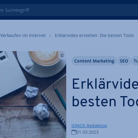
 Such­be­griff
Verkaufen im Internet
Er­klär­vi­deo erstellen: Die besten Tools
Content Marketing
SEO
Tu
Er­klär­vi­
besten To
IONOS Redaktion
01.03.2023