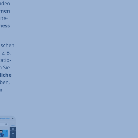
i­deo
rnen
ite­
ness
wischen
 z. B.
a­tio­
n Sie
li­che
aben,
ür