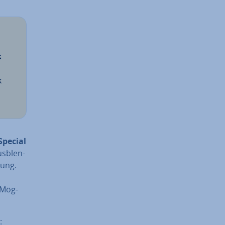
k
k
Special
us­blen­
gung.
 Mög­
: