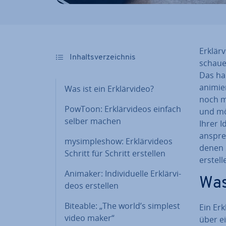
Er­klär
In­halts­ver­zeich­nis
schau­
Das ha
ani­mie
Was ist ein Er­klär­vi­deo?
noch m
PowToon: Er­klär­vi­de­os einfach
und mö
selber machen
Ihrer I
an­spre
my­simp­le­show: Er­klär­vi­de­os
denen Si
Schritt für Schritt erstellen
erstel
Animaker: In­di­vi­du­el­le Er­klär­vi­
Was 
de­os erstellen
Biteable: „The world’s simplest
Ein Er­
video maker“
über e