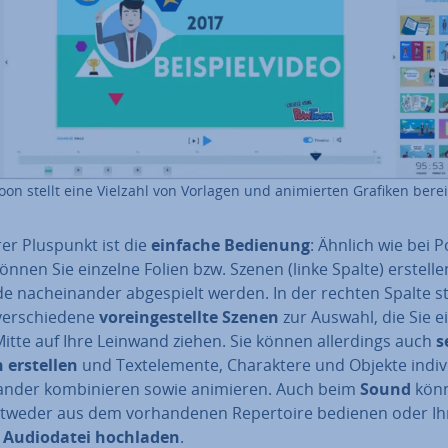
on stellt eine Vielzahl von Vorlagen und ani­mier­ten Grafiken berei
rer Pluspunkt ist die
einfache Bedienung
: Ähnlich wie bei 
önnen Sie einzelne Folien bzw. Szenen (linke Spalte) erstelle
 nach­ein­an­der ab­ge­spielt werden. In der rechten Spalte 
er­schie­de­ne
vor­ein­ge­stell­te Szenen
zur Auswahl, die Sie e
Mitte auf Ihre Leinwand ziehen. Sie können al­ler­dings auch
s
 erstellen
und Text­ele­men­te, Cha­rak­te­re und Objekte in­di­vi
­an­der kom­bi­nie­ren sowie animieren. Auch beim
Sound
könn
ntweder aus dem vor­han­de­nen Re­per­toire bedienen oder Ih
 Au­dio­da­tei hochladen
.