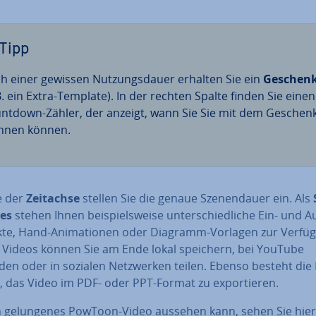
Tipp
h einer gewissen Nut­zungs­dau­er erhalten Sie ein
Geschen
 B. ein Extra-Template). In der rechten Spalte finden Sie einen
ntdown-Zähler, der anzeigt, wann Sie Sie mit dem Geschen
hnen können.
e der
Zeitachse
stellen Sie die genaue Sze­nen­dau­er ein. Als
es
stehen Ihnen bei­spiels­wei­se un­ter­schied­li­che Ein- und A
ek­te, Hand-Ani­ma­tio­nen oder Diagramm-Vorlagen zur Verfü
e Videos können Sie am Ende lokal speichern, bei YouTube
en oder in sozialen Netz­wer­ken teilen. Ebenso besteht die
it, das Video im PDF- oder PPT-Format zu ex­por­tie­ren.
n ge­lun­ge­nes PowToon-Video aussehen kann, sehen Sie hier