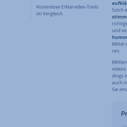
aufklä
Kos­ten­lo­se Er­klär­vi­deo-Tools
Solch 
im Vergleich
stim­m
richtig
und ve
humor
Mittel 
ren.
Mitt­le
vi­de­o
dings i
auch nu
Sie ein­
Pr