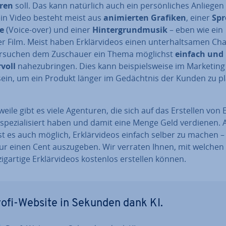
ren
soll. Das kann natürlich auch ein per­sön­li­ches Anliegen 
ein Video besteht meist aus
ani­mier­ten Grafiken
, einer
Spr
e
(Voice-over) und einer
Hin­ter­grund­mu­sik
– eben wie ein
er Film. Meist haben Er­klär­vi­de­os einen un­ter­halt­sa­men Ch
rsuchen dem Zuschauer ein Thema möglichst
einfach und
voll
na­he­zu­brin­gen. Dies kann bei­spiels­wei­se im Marketing
sein, um ein Produkt länger im Ge­dächt­nis der Kunden zu pla
r­wei­le gibt es viele Agenturen, die sich auf das Erstellen von E
s spe­zia­li­siert haben und damit eine Menge Geld verdienen. Al
st es auch möglich, Er­klär­vi­de­os einfach selber zu machen 
r einen Cent aus­zu­ge­ben. Wir verraten Ihnen, mit welchen
zig­ar­ti­ge Er­klär­vi­de­os kostenlos erstellen können.
ofi-Website in Sekunden dank KI.