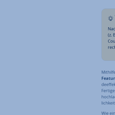
Nac
(z.
Cou
rec
Mithilf
Featur
de­ef­f
Fertig
hochlad
lich­ke
Wie ei