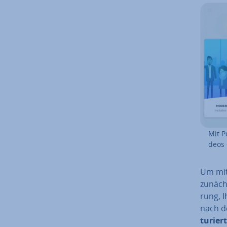
Mit P
de­os
Um mit 
zunächs
rung, 
nach d
tu­rier