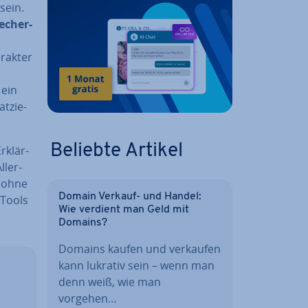
sein.
e­cher­
arakter
 ein
t­zie­
Beliebte Artikel
r­klär­
­ler­
– ohne
Domain Verkauf- und Handel:
 Tools
Wie verdient man Geld mit
Domains?
Domains kaufen und verkaufen
kann lukrativ sein – wenn man
denn weiß, wie man
vorgehen…