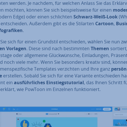
en werden. Je nachdem, für welchen Anlass Sie das Er­klär­v
en möchten, können Sie sich bei­spiels­wei­se für einen
mode
dern Edge) oder einen schlich­ten
Schwarz-Weiß-Look
(Wh
ent­schei­den. Außerdem gibt es die Stilarten
Cartoon
,
Busi
fo­gra­fi­ken
.
ie sich für einen Grundstil ent­schie­den, wählen Sie nun z
en Vorlagen
. Diese sind nach be­stimm­ten
Themen
sortiert,
s­ta­ge oder all­ge­mei­ne Glück­wün­sche, Ein­la­dun­gen, Prä­sen­t
d noch viele mehr. Wenn Sie besonders kreativ sind, könne
­men­spe­zi­fi­sche Templates ver­zich­ten und Ihre ganz
per­sön­
e
erstellen. Sobald Sie sich für eine Variante ent­schie­den h
int ein
aus­führ­li­ches Ein­stiegs­tu­to­ri­al
, das Ihnen Schritt f
 erklärt, wie PowToon im Einzelnen funk­tio­niert.