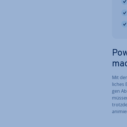
PowT
ma
Mit de
li­ches
gen Ab
müssen
trotzde
ani­mie