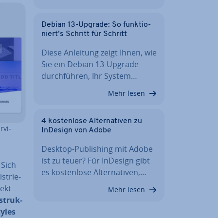
Debian 13-Upgrade: So funk­tio­
niert’s Schritt für Schritt
Diese Anleitung zeigt Ihnen, wie
Sie ein Debian 13-Upgrade
durch­füh­ren, Ihr System…
Mehr lesen
4 kos­ten­lo­se Al­ter­na­ti­ven zu
­vi­
InDesign von Adobe
Desktop-Pu­bli­shing mit Adobe
ist zu teuer? Für InDesign gibt
 Sich
es kos­ten­lo­se Al­ter­na­ti­ven,…
s­trie­
ekt
Mehr lesen
struk­
tyles