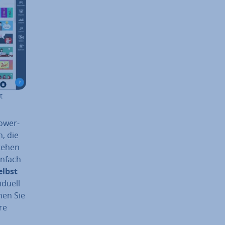
t
Power­
n, die
stehen
infach
elbst
­du­ell
en Sie
re