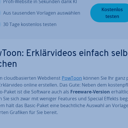
Profi-Website in Sekunden dank KI
Kostenlos
Aus tausenden Vorlagen auswählen
testen
30 Tage kostenlos testen
oon: Er­klär­vi­de­os einfach sel
chen
m cloud­ba­sier­ten Webdienst
PowToon
können Sie Ihr ganz p
 Er­klär­vi­deo online erstellen. Das Gute: Neben dem kos­ten­pfli
o-Paket ist die Software auch als
Freeware-Version
er­hält­l
 Sie sich zwar mit weniger Features und Special Effekts be
m hält das Basic-Paket eine be­acht­li­che Auswahl an Vorla
r­ten Grafiken für Sie bereit.