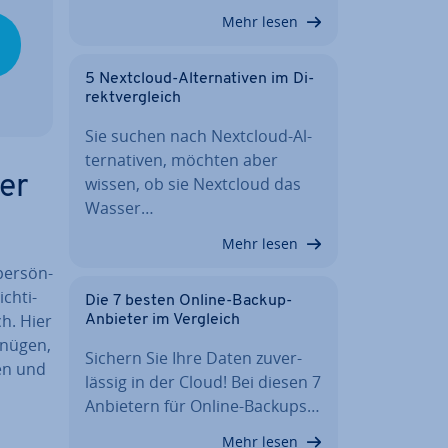
Mehr lesen
5 Nextcloud-Al­ter­na­ti­ven im Di­
rekt­ver­gleich
Sie suchen nach Nextcloud-Al­
ter­na­ti­ven, möchten aber
ber
wissen, ob sie Nextcloud das
Wasser…
Mehr lesen
er­sön­
ch­ti­
Die 7 besten Online-Backup-
ich. Hier
Anbieter im Vergleich
gnügen,
Sichern Sie Ihre Daten zu­ver­
gen und
läs­sig in der Cloud! Bei diesen 7
Anbietern für Online-Backups…
Mehr lesen