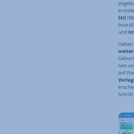
angebot
erstell
Stil
(Mo
board) 
und
In­
Haben S
weiter
Ge­burt
nen un
auf the
Vorlag
ersche
Schritt