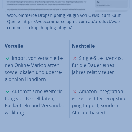
Woo­Com­mer­ce Drop­ship­ping-Plugin von OPMC zum Kauf;
Quelle: https://woo­com­mer­ce.opmc.com.au/product/woo­
com­mer­ce-drop­ship­ping-plugin/
Vorteile
Nachteile
✓
✗
Import von ver­schie­de­
Single-Site-Lizenz ist
nen Online-Markt­plät­zen
für die Dauer eines
sowie lokalen und über­re­
Jahres relativ teuer
gio­na­len Händlern
✓
✗
Au­to­ma­ti­sche Wei­ter­lei­
Amazon-In­te­gra­ti­on
tung von Be­stell­da­ten,
ist kein echter Drop­ship­
Pack­zet­teln und Ver­sand­ab­
ping-Import, sondern
wick­lung
Affiliate-basiert