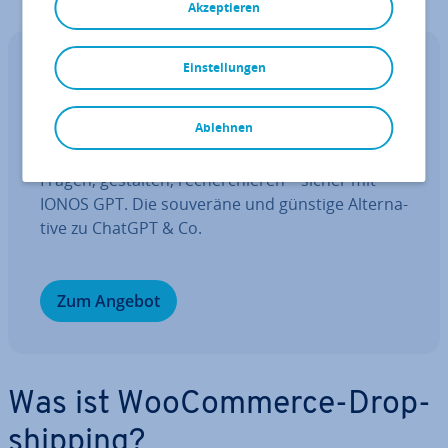
Akzeptieren
Einstellungen
IONOS GPT
Ihr sou­ve­rä­ner KI Assistent für mehr
Pro­duk­ti­vi­tät.
Ablehnen
Fragen, gestalten, re­cher­chie­ren – sicher mit
IONOS GPT. Die souveräne und günstige Al­ter­na­
ti­ve zu ChatGPT & Co.
Zum Angebot
Was ist Woo­Com­mer­ce-Drop­
ship­ping?