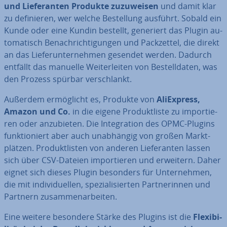
und Lie­fe­ran­ten Produkte zu­zu­wei­sen
und damit klar
zu de­fi­nie­ren, wer welche Be­stel­lung ausführt. Sobald ein
Kunde oder eine Kundin bestellt, generiert das Plugin au­
to­ma­tisch Be­nach­rich­ti­gun­gen und Pack­zet­tel, die direkt
an das Lie­fer­un­ter­neh­men gesendet werden. Dadurch
entfällt das manuelle Wei­ter­lei­ten von Be­stell­da­ten, was
den Prozess spürbar ver­schlankt.
Außerdem er­mög­licht es, Produkte von
Ali­Ex­press,
Amazon und Co.
in die eigene Pro­dukt­lis­te zu im­por­tie­
ren oder an­zu­bie­ten. Die In­te­gra­ti­on des OPMC-Plugins
funk­tio­niert aber auch un­ab­hän­gig von großen Markt­
plät­zen. Pro­dukt­lis­ten von anderen Lie­fe­ran­ten lassen
sich über CSV-Dateien im­por­tie­ren und erweitern. Daher
eignet sich dieses Plugin besonders für Un­ter­neh­men,
die mit in­di­vi­du­el­len, spe­zia­li­sier­ten Part­ne­rin­nen und
Partnern zu­sam­men­ar­bei­ten.
Eine weitere besondere Stärke des Plugins ist die
Fle­xi­bi­