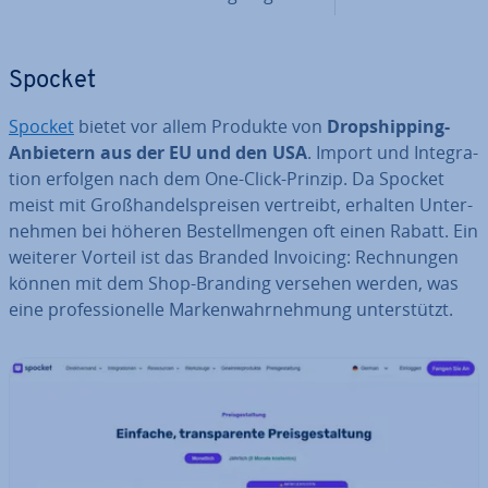
Spocket
Spocket
bietet vor allem Produkte von
Drop­ship­ping-
Anbietern aus der EU und den USA
. Import und In­te­gra­
ti­on erfolgen nach dem One-Click-Prinzip. Da Spocket
meist mit Groß­han­dels­prei­sen vertreibt, erhalten Un­ter­
neh­men bei höheren Be­stell­men­gen oft einen Rabatt. Ein
weiterer Vorteil ist das Branded Invoicing: Rech­nun­gen
können mit dem Shop-Branding versehen werden, was
eine pro­fes­sio­nel­le Mar­ken­wahr­neh­mung un­ter­stützt.