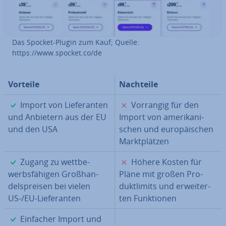
Das Spocket-Plugin zum Kauf; Quelle:
https://www.spocket.co/de
Vorteile
Nachteile
✓
✗
Import von Lie­fe­ran­ten
Vorrangig für den
und Anbietern aus der EU
Import von ame­ri­ka­ni­
und den USA
schen und eu­ro­päi­schen
Markt­plät­zen
✓
✗
Zugang zu wett­be­
Höhere Kosten für
werbs­fä­hi­gen Groß­han­
Pläne mit großen Pro­
dels­prei­sen bei vielen
dukt­li­mits und er­wei­ter­
US-/EU-Lie­fe­ran­ten
ten Funk­tio­nen
✓
Einfacher Import und