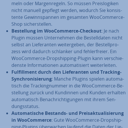
meln oder Mar­gen­re­geln. So müssen Preis­lo­gi­ken
nicht manuell gepflegt werden, wodurch Sie kon­sis­
ten­te Ge­winn­span­nen im gesamten Woo­Com­mer­ce-
Shop si­cher­stel­len.
Be­stel­lung im Woo­Com­mer­ce-Checkout
: Je nach
Plugin müssen Un­ter­neh­men die Be­stell­da­ten nicht
selbst an Lie­fe­ran­ten wei­ter­ge­ben, der Be­stell­pro­
zess wird dadurch schlanker und feh­ler­frei­er. Ein
Woo­Com­mer­ce-Drop­ship­ping-Plugin kann ver­schie­
dens­te In­for­ma­tio­nen au­to­ma­ti­siert wei­ter­lei­ten.
Ful­fill­ment durch den Lie­fe­ran­ten und Tracking-
Syn­chro­ni­sie­rung
: Manche Plugins spielen au­to­ma­
tisch die Track­ing­num­mer in die Woo­Com­mer­ce-Be­
stel­lung zurück und Kundinnen und Kunden erhalten
au­to­ma­tisch Be­nach­rich­ti­gun­gen mit ihrem Sen­
dungs­sta­tus.
Au­to­ma­ti­sche Bestands- und Preis­ak­tua­li­sie­rung
in Woo­Com­mer­ce
: Gute Woo­Com­mer­ce-Drop­ship­
ping-Plugins über­wa­chen laufend die Daten der Lie­