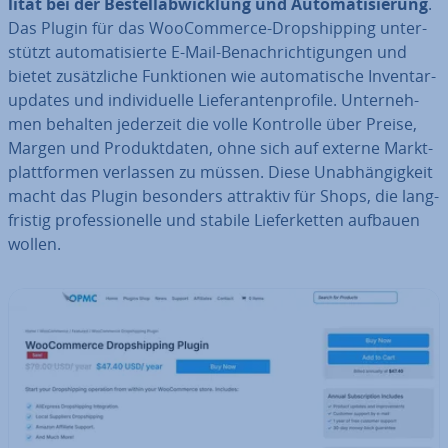
li­tät bei der Be­stell­ab­wick­lung und Au­to­ma­ti­sie­rung
.
Das Plugin für das Woo­Com­mer­ce-Drop­ship­ping un­ter­
stützt au­to­ma­ti­sier­te E-Mail-Be­nach­rich­ti­gun­gen und
bietet zu­sätz­li­che Funk­tio­nen wie au­to­ma­ti­sche In­ven­tar­
up­dates und in­di­vi­du­el­le Lie­fe­ran­ten­pro­fi­le. Un­ter­neh­
men behalten jederzeit die volle Kontrolle über Preise,
Margen und Pro­dukt­da­ten, ohne sich auf externe Markt­
platt­for­men verlassen zu müssen. Diese Un­ab­hän­gig­keit
macht das Plugin besonders attraktiv für Shops, die lang­
fris­tig pro­fes­sio­nel­le und stabile Lie­fer­ket­ten aufbauen
wollen.