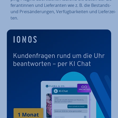
fe­ran­tin­nen und Lie­fe­ran­ten wie z. B. die Bestands-
und Preis­än­de­run­gen, Ver­füg­bar­kei­ten und Lie­fer­zei­
ten.