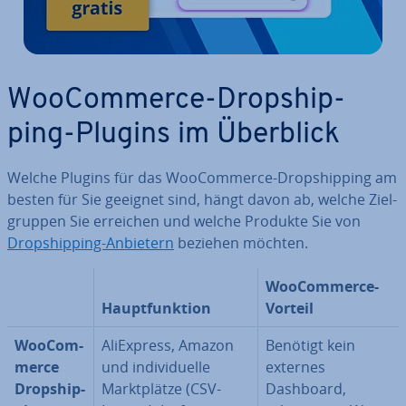
Woo­Com­mer­ce-Drop­ship­
ping-Plugins im Überblick
Welche Plugins für das Woo­Com­mer­ce-Drop­ship­ping am
besten für Sie geeignet sind, hängt davon ab, welche Ziel­
grup­pen Sie erreichen und welche Produkte Sie von
Drop­ship­ping-Anbietern
beziehen möchten.
Woo­Com­mer­ce-
Haupt­funk­ti­on
Vorteil
Woo­Com­
Ali­Ex­press, Amazon
Benötigt kein
mer­ce
und in­di­vi­du­el­le
externes
Drop­ship­
Markt­plät­ze (CSV-
Dashboard,