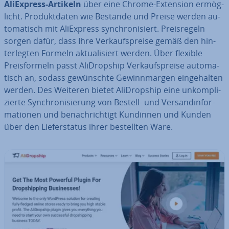
Ali­Ex­press-Artikeln
über eine Chrome-Extension er­mög­
licht. Pro­dukt­da­ten wie Bestände und Preise werden au­
to­ma­tisch mit Ali­Ex­press syn­chro­ni­siert. Preis­re­geln
sorgen dafür, dass Ihre Ver­kaufs­prei­se gemäß den hin­
ter­leg­ten Formeln ak­tua­li­siert werden. Über flexible
Preis­for­meln passt Ali­Drop­ship Ver­kaufs­prei­se au­to­ma­
tisch an, sodass ge­wünsch­te Ge­winn­mar­gen ein­ge­hal­ten
werden. Des Weiteren bietet Ali­Drop­ship eine un­kom­pli­
zier­te Syn­chro­ni­sie­rung von Bestell- und Ver­sand­in­for­
ma­tio­nen und be­nach­rich­tigt Kundinnen und Kunden
über den Lie­fer­sta­tus ihrer be­stell­ten Ware.