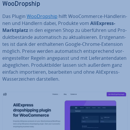
WooDrop­ship
Das Plugin
WooDrop­ship
hilft Woo­Com­mer­ce-Händ­le­rin­
nen und Händlern dabei, Produkte vom
Ali­Ex­press-
Markt­platz
in den eigenen Shop zu über­füh­ren und Pro­
dukt­be­stän­de au­to­ma­tisch zu ak­tua­li­sie­ren. Erst­ge­nann­
tes ist dank der ent­hal­te­nen Google-Chrome-Extension
möglich. Preise werden au­to­ma­tisch ent­spre­chend vor­
ein­ge­stell­ter Regeln angepasst und mit Lie­fe­ran­ten­da­ten
ab­ge­gli­chen. Pro­dukt­bil­der lassen sich außerdem ganz
einfach im­por­tie­ren, be­ar­bei­ten und ohne Ali­Ex­press-
Was­ser­zei­chen dar­stel­len.