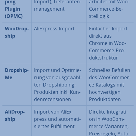
ping
Import), Lie­fe­ran­ten­
arbeitet mit Woo­
Plugin
ma­nage­ment
Com­mer­ce-Be­
(OPMC)
stell­lo­gik
WooDrop­
Ali­Ex­press-Import
Einfacher Import
ship
direkt aus
Chrome in Woo­
Com­mer­ce-Pro­
dukt­struk­tur
Drop­ship­
Import und Op­ti­mie­
Schnelles Befüllen
Me
rung von aus­ge­wähl­
des Woo­Com­mer­
ten Drop­ship­ping-
ce-Katalogs mit
Produkten inkl. Kun­
hoch­wer­ti­gen
den­re­zen­sio­nen
Pro­dukt­da­ten
Ali­Drop­
Import von Ali­Ex­
Direkte In­te­gra­ti­
ship
press und au­to­ma­ti­
on in Woo­Com­
sier­tes Ful­fill­ment
mer­ce-Varianten,
Preis­re­geln, Auto-