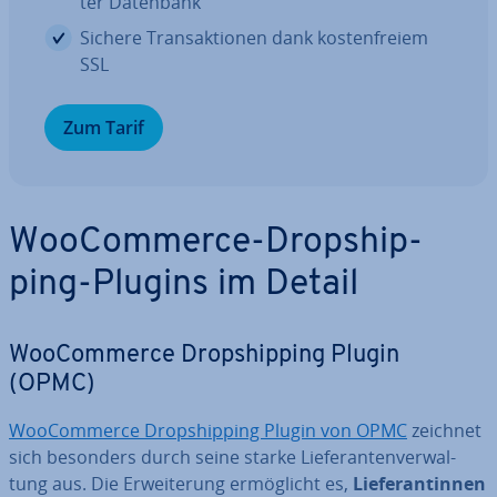
ter Datenbank
Sichere Trans­ak­tio­nen dank kos­ten­frei­em
SSL
Zum Tarif
Woo­Com­mer­ce-Drop­ship­
ping-Plugins im Detail
Woo­Com­mer­ce Drop­ship­ping Plugin
(OPMC)
Woo­Com­mer­ce Drop­ship­ping Plugin von OPMC
zeichnet
sich besonders durch seine starke Lie­fe­ran­ten­ver­wal­
tung aus. Die Er­wei­te­rung er­mög­licht es,
Lie­fe­ran­tin­nen