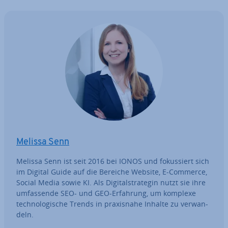
Melissa Senn
Melissa Senn ist seit 2016 bei IONOS und fo­kus­siert sich
im Digital Guide auf die Bereiche Website, E-Commerce,
Social Media sowie KI. Als Di­gi­tal­stra­te­gin nutzt sie ihre
um­fas­sen­de SEO- und GEO-Erfahrung, um komplexe
tech­no­lo­gi­sche Trends in pra­xis­na­he Inhalte zu ver­wan­
deln.