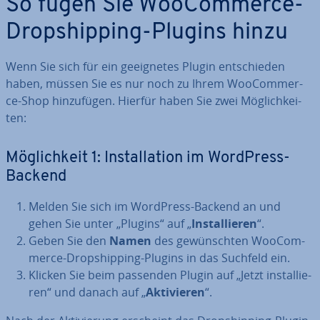
So fügen Sie Woo­Com­mer­ce-
Drop­ship­ping-Plugins hinzu
Wenn Sie sich für ein ge­eig­ne­tes Plugin ent­schie­den
haben, müssen Sie es nur noch zu Ihrem Woo­Com­mer­
ce-Shop hin­zu­fü­gen. Hierfür haben Sie zwei Mög­lich­kei­
ten:
Mög­lich­keit 1: In­stal­la­ti­on im WordPress-
Backend
Melden Sie sich im WordPress-Backend an und
gehen Sie unter „Plugins“ auf „
In­stal­lie­ren
“.
Geben Sie den
Namen
des ge­wünsch­ten Woo­Com­
mer­ce-Drop­ship­ping-Plugins in das Suchfeld ein.
Klicken Sie beim passenden Plugin auf „Jetzt in­stal­lie­
ren“ und danach auf „
Ak­ti­vie­ren
“.