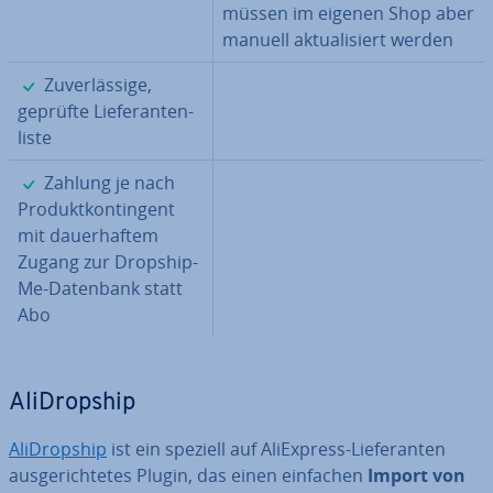
müssen im eigenen Shop aber
manuell ak­tua­li­siert werden
✓
Zu­ver­läs­si­ge,
geprüfte Lie­fe­ran­ten­
lis­te
✓
Zahlung je nach
Pro­dukt­kon­tin­gent
mit dau­er­haf­tem
Zugang zur Drop­ship­
Me-Datenbank statt
Abo
Ali­Drop­ship
Ali­Drop­ship
ist ein speziell auf Ali­Ex­press-Lie­fe­ran­ten
aus­ge­rich­te­tes Plugin, das einen einfachen
Import von