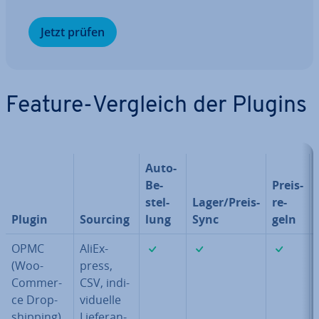
Jetzt prüfen
Feature-Vergleich der Plugins
Auto-
Be­
Preis­
stel­
Lager/Preis-
re­
Plugin
Sourcing
lung
Sync
geln
✓
✓
✓
OPMC
Ali­Ex­
(Woo­
press,
Com­mer­
CSV, in­di­
ce Drop­
vi­du­el­le
ship­ping)
Lie­fe­ran­