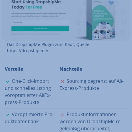
Das Drop­ship­Me-Plugin zum Kauf; Quelle:
https://dropship.me/
Vorteile
Nachteile
✓
✗
One-Click-Import
Sourcing begrenzt auf Ali­
und schnelles Listing
Ex­press-Produkte
vor­op­ti­mier­ter Ali­Ex­
press-Produkte
✓
✗
Vor­op­ti­mier­te Pro­
Pro­dukt­in­for­ma­tio­nen
dukt­da­ten­bank
werden von Drop­ship­Me re­
gel­mä­ßig über­ar­bei­tet,