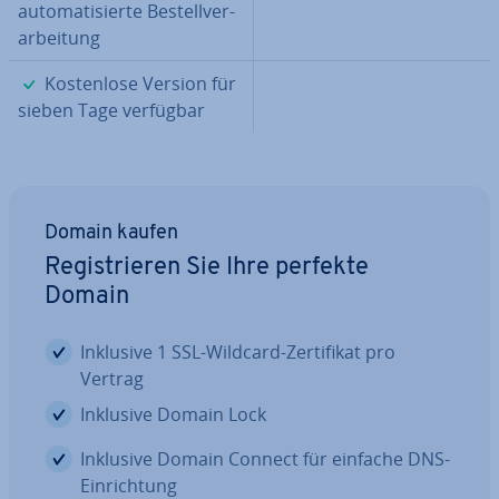
au­to­ma­ti­sier­te Be­stell­ver­
ar­bei­tung
✓
Kos­ten­lo­se Version für
sieben Tage verfügbar
Domain kaufen
Re­gis­trie­ren Sie Ihre perfekte
Domain
Inklusive 1 SSL-Wildcard-Zer­ti­fi­kat pro
Vertrag
Inklusive Domain Lock
Inklusive Domain Connect für einfache DNS-
Ein­rich­tung