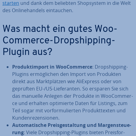
starten
und dank dem beliebten Shop­sys­tem in die Welt
des On­line­han­dels ein­tau­chen.
Was macht ein gutes Woo­
Com­mer­ce-Drop­ship­ping-
Plugin aus?
Pro­dukt­im­port in Woo­Com­mer­ce
: Drop­ship­ping-
Plugins er­mög­li­chen den Import von Produkten
direkt aus Markt­plät­zen wie Ali­Ex­press oder von
geprüften EU-/US-Lie­fe­ran­ten. So ersparen Sie sich
das manuelle Anlegen der Produkte in Woo­Com­mer­
ce und erhalten op­ti­mier­te Daten für Listings, zum
Teil sogar mit vor­for­mu­lier­ten Pro­dukt­tex­ten und
Kun­den­re­zen­sio­nen.
Au­to­ma­ti­sche Preis­ge­stal­tung und Mar­gen­steue­
rung
: Viele Drop­ship­ping-Plugins bieten Preis­for­