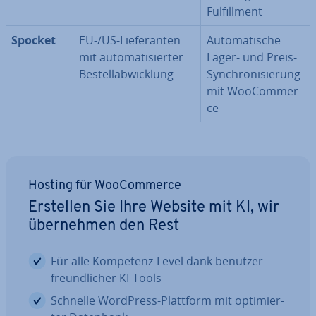
Ful­fill­ment
Spocket
EU-/US-Lie­fe­ran­ten
Au­to­ma­ti­sche
mit au­to­ma­ti­sier­ter
Lager- und Preis-
Be­stell­ab­wick­lung
Syn­chro­ni­sie­rung
mit Woo­Com­mer­
ce
Hosting für Woo­Com­mer­ce
Erstellen Sie Ihre Website mit KI, wir
über­neh­men den Rest
Für alle Kompetenz-Level dank be­nut­zer­
freund­li­cher KI-Tools
Schnelle WordPress-Plattform mit op­ti­mier­