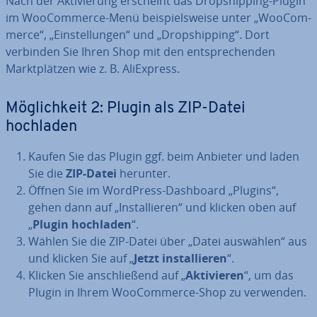
Nach der Ak­ti­vie­rung erscheint das Drop­ship­ping-Plugin
im Woo­Com­mer­ce-Menü bei­spiels­wei­se unter „Woo­Com­
mer­ce“, „Ein­stel­lun­gen“ und „Drop­ship­ping“. Dort
verbinden Sie Ihren Shop mit den ent­spre­chen­den
Markt­plät­zen wie z. B. Ali­Ex­press.
Mög­lich­keit 2: Plugin als ZIP-Datei
hochladen
Kaufen Sie das Plugin ggf. beim Anbieter und laden
Sie die
ZIP-Datei
herunter.
Öffnen Sie im WordPress-Dashboard „Plugins“,
gehen dann auf „In­stal­lie­ren“ und klicken oben auf
„
Plugin hochladen
“.
Wählen Sie die ZIP-Datei über „Datei auswählen“ aus
und klicken Sie auf „
Jetzt in­stal­lie­ren
“.
Klicken Sie an­schlie­ßend auf „
Ak­ti­vie­ren
“, um das
Plugin in Ihrem Woo­Com­mer­ce-Shop zu verwenden.