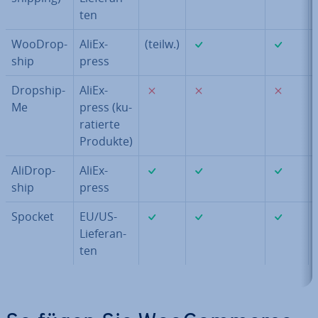
ten
✓
✓
WooDrop­
Ali­Ex­
(teilw.)
ship
press
✗
✗
✗
Drop­ship­
Ali­Ex­
Me
press (ku­
ra­tier­te
Produkte)
✓
✓
✓
Ali­Drop­
Ali­Ex­
ship
press
✓
✓
✓
Spocket
EU/US-
Lie­fe­ran­
ten