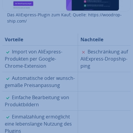
Das Ali­Ex­press-Plugin zum Kauf; Quelle: https://woodrop­
ship.com/
Vorteile
Nachteile
✓
✗
Import von Ali­Ex­press-
Be­schrän­kung auf
Produkten per Google-
Ali­Ex­press-Drop­ship­
Chrome-Extension
ping
✓
Au­to­ma­ti­sche oder wunsch­
ge­mä­ße Preis­an­pas­sung
✓
Einfache Be­ar­bei­tung von
Pro­dukt­bil­dern
✓
Ein­mal­zah­lung er­mög­licht
eine le­bens­lan­ge Nutzung des
Plugins