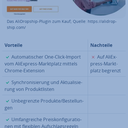
Das Ali­Drop­ship-Plugin zum Kauf; Quelle: https://ali­drop­
ship.com/
Vorteile
Nachteile
✓
✗
Au­to­ma­ti­scher One-Click-Import
Auf Ali­Ex­
vom Ali­Ex­press-Markt­platz mittels
press-Markt­
Chrome-Extension
platz begrenzt
✓
Syn­chro­ni­sie­rung und Ak­tua­li­sie­
rung von Pro­dukt­lis­ten
✓
Un­be­grenz­te Produkte/Be­stel­lun­
gen
✓
Um­fang­rei­che Preis­kon­fi­gu­ra­tio­
nen mit flexiblen Auf­schlags­re­geln