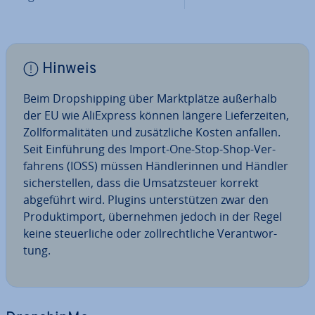
Hinweis
Beim Drop­ship­ping über Markt­plät­ze außerhalb
der EU wie Ali­Ex­press können längere Lie­fer­zei­ten,
Zoll­for­ma­li­tä­ten und zu­sätz­li­che Kosten anfallen.
Seit Ein­füh­rung des Import-One-Stop-Shop-Ver­
fah­rens (IOSS) müssen Händ­le­rin­nen und Händler
si­cher­stel­len, dass die Um­satz­steu­er korrekt
abgeführt wird. Plugins un­ter­stüt­zen zwar den
Pro­dukt­im­port, über­neh­men jedoch in der Regel
keine steu­er­li­che oder zoll­recht­li­che Ver­ant­wor­
tung.