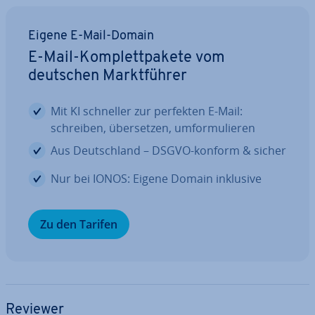
Eigene E-Mail-Domain
E-Mail-Kom­plett­pa­ke­te vom
deutschen Markt­füh­rer
Mit KI schneller zur perfekten E-Mail:
schreiben, über­set­zen, um­for­mu­lie­ren
Aus Deutsch­land – DSGVO-konform & sicher
Nur bei IONOS: Eigene Domain inklusive
Zu den Tarifen
Reviewer