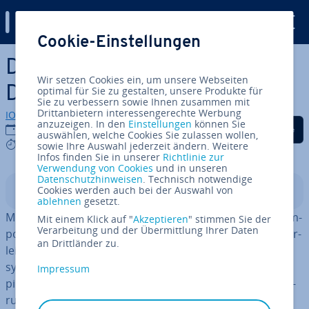
Digital Guide
Cookie-Einstellungen
Zum Haupt­in­halt springen
Die besten Woo­Com­mer­ce-
Wir setzen Cookies ein, um unsere Webseiten
Drop­ship­ping-Plugins
optimal für Sie zu gestalten, unsere Produkte für
Sie zu verbessern sowie Ihnen zusammen mit
Drittanbietern interessengerechte Werbung
IONOS Redaktion
anzuzeigen. In den
Einstellungen
können Sie
Auf Facebook teilen
Auf Twitter teilen
Auf LinkedIn tei
13.01.2026
auswählen, welche Cookies Sie zulassen wollen,
9 mins
sowie Ihre Auswahl jederzeit ändern. Weitere
Infos finden Sie in unserer
Richtlinie zur
Verwendung von Cookies
und in unseren
Datenschutzhinweisen
. Technisch notwendige
Cookies werden auch bei der Auswahl von
In­halts­ver­zeich­nis
ablehnen
gesetzt.
Mit passenden Woo­Com­mer­ce-Drop­ship­ping-Plugins im­
Mit einem Klick auf "
Akzeptieren
" stimmen Sie der
Verarbeitung und der Übermittlung Ihrer Daten
por­tie­ren Sie Produkte, au­to­ma­ti­sie­ren die Be­stell­wei­ter­
an Drittländer zu.
lei­tung an Lie­fe­ran­ten und halten Bestände jederzeit
synchron. In diesem Ratgeber zeigen wir, wie Drop­ship­
Impressum
ping in Woo­Com­mer­ce funk­tio­niert und welche Er­wei­te­
run­gen sich dafür am besten eignen.