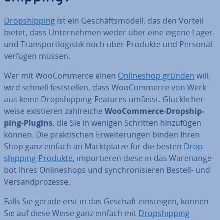
Drop­ship­ping
ist ein Ge­schäfts­mo­dell, das den Vorteil
bietet, dass Un­ter­neh­men weder über eine eigene Lager-
und Trans­port­lo­gis­tik noch über Produkte und Personal
verfügen müssen.
Wer mit Woo­Com­mer­ce einen
On­line­shop gründen
will,
wird schnell fest­stel­len, dass Woo­Com­mer­ce von Werk
aus keine Drop­ship­ping-Features umfasst. Glück­li­cher­
wei­se exis­tie­ren zahl­rei­che
Woo­Com­mer­ce-Drop­ship­
ping-Plugins
, die Sie in wenigen Schritten hin­zu­fü­gen
können. Die prak­ti­schen Er­wei­te­run­gen binden Ihren
Shop ganz einfach an Markt­plät­ze für die besten
Drop­
ship­ping-Produkte
, im­por­tie­ren diese in das Wa­ren­an­ge­
bot Ihres On­line­shops und syn­chro­ni­sie­ren Bestell- und
Ver­sand­pro­zes­se.
Falls Sie gerade erst in das Geschäft ein­stei­gen, können
Sie auf diese Weise ganz einfach mit
Drop­ship­ping