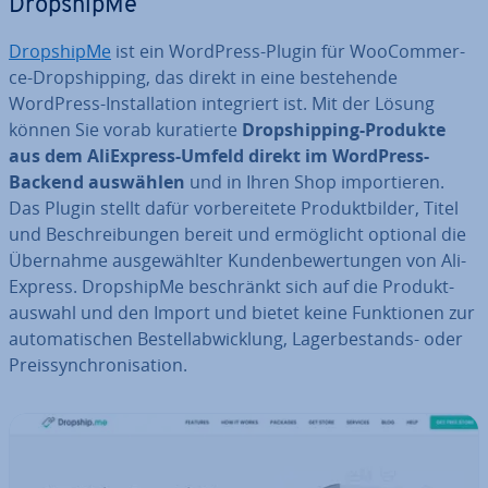
Drop­ship­Me
Drop­ship­Me
ist ein WordPress-Plugin für Woo­Com­mer­
ce-Drop­ship­ping, das direkt in eine be­stehen­de
WordPress-In­stal­la­ti­on in­te­griert ist. Mit der Lösung
können Sie vorab ku­ra­tier­te
Drop­ship­ping-Produkte
aus dem Ali­Ex­press-Umfeld direkt im WordPress-
Backend auswählen
und in Ihren Shop im­por­tie­ren.
Das Plugin stellt dafür vor­be­rei­te­te Pro­dukt­bil­der, Titel
und Be­schrei­bun­gen bereit und er­mög­licht optional die
Übernahme aus­ge­wähl­ter Kun­den­be­wer­tun­gen von Ali­
Ex­press. Drop­ship­Me be­schränkt sich auf die Pro­dukt­
aus­wahl und den Import und bietet keine Funk­tio­nen zur
au­to­ma­ti­schen Be­stell­ab­wick­lung, La­ger­be­stands- oder
Preis­syn­chro­ni­sa­ti­on.