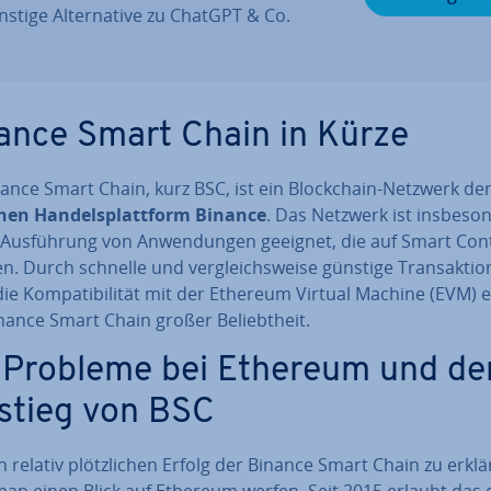
stige Al­ter­na­ti­ve zu ChatGPT & Co.
ance Smart Chain in Kürze
ance Smart Chain, kurz BSC, ist ein Block­chain-Netzwerk de
schen Han­dels­platt­form Binance
. Das Netzwerk ist ins­be­son
 Aus­füh­rung von An­wen­dun­gen geeignet, die auf Smart Con
n. Durch schnelle und ver­gleichs­wei­se günstige Trans­ak­tio
ie Kom­pa­ti­bi­li­tät mit der Ethereum Virtual Machine (EVM) 
nance Smart Chain großer Be­liebt­heit.
 Probleme bei Ethereum und de
stieg von BSC
relativ plötz­li­chen Erfolg der Binance Smart Chain zu erklä
an einen Blick auf Ethereum werfen. Seit 2015 erlaubt das qu