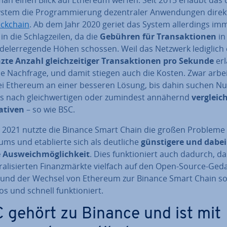
ystem die Pro­gram­mie­rung de­zen­tra­ler An­wen­dun­gen direk
ck­chain
. Ab dem Jahr 2020 geriet das System al­ler­dings im
in die Schlag­zei­len, da die
Gebühren für Trans­ak­tio­nen
in 
del­erre­gen­de Höhen schossen. Weil das Netzwerk lediglich
te Anzahl gleich­zei­ti­ger Trans­ak­tio­nen pro Sekunde
erl
die Nachfrage, und damit stiegen auch die Kosten. Zwar arbe
i Ethereum an einer besseren Lösung, bis dahin suchen Nut
gs nach gleich­wer­ti­gen oder zumindest annähernd
ver­gleich
a­ti­ven
– so wie BSC.
 2021 nutzte die Binance Smart Chain die großen Probleme
ms und eta­blier­te sich als deutliche
güns­ti­ge­re und dabei
ge Aus­weich­mög­lich­keit
. Dies funk­tio­niert auch dadurch, da
tra­li­sier­ten Fi­nanz­märk­te vielfach auf den Open-Source-Ge
 und der Wechsel von Ethereum zur Binance Smart Chain so 
os und schnell funk­tio­niert.
 gehört zu Binance und ist mit