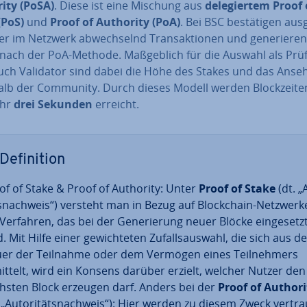
ity (PoSA)
. Diese ist eine Mischung aus
de­le­gier­tem Proof 
(PoS)
und
Proof of Authority (PoA)
. Bei BSC be­stä­ti­gen aus­
er im Netzwerk ab­wech­selnd Trans­ak­tio­nen und ge­ne­rie­re
 nach der PoA-Methode. Maß­geb­lich für die Auswahl als Prü
uch Validator sind dabei die Höhe des Stakes und das Anse
alb der Community. Durch dieses Modell werden Block­zei­te
ähr
drei Sekunden
erreicht.
De­fi­ni­ti­on
of of Stake & Proof of Authority: Unter
Proof of Stake
(dt. „
ls­nach­weis“) versteht man in Bezug auf Block­chain-Netzwerk
 Verfahren, das bei der Ge­ne­rie­rung neuer Blöcke ein­ge­setz
. Mit Hilfe einer ge­wich­te­ten Zu­falls­aus­wahl, die sich aus d
er der Teilnahme oder dem Vermögen eines Teil­neh­mers
ittelt, wird ein Konsens darüber erzielt, welcher Nutzer den
hsten Block erzeugen darf. Anders bei der
Proof of Authori
 „Au­to­ri­täts­nach­weis“): Hier werden zu diesem Zweck ver­tra