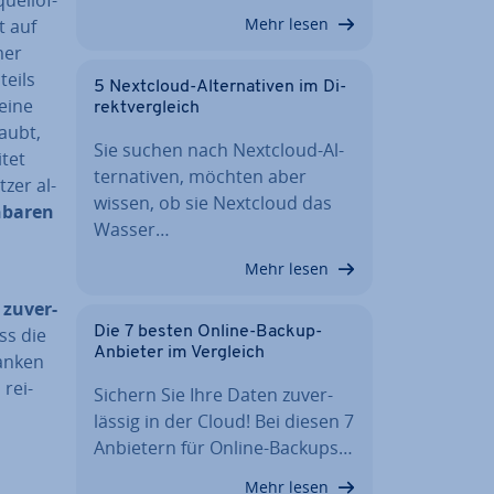
Mehr lesen
t auf
mer
teils
5 Nextcloud-Al­ter­na­ti­ven im Di­
 eine
rekt­ver­gleich
aubt,
Sie suchen nach Nextcloud-Al­
itet
ter­na­ti­ven, möchten aber
zer al­
wissen, ob sie Nextcloud das
­ba­ren
Wasser…
Mehr lesen
 zu­ver­
ss die
Die 7 besten Online-Backup-
Anbieter im Vergleich
danken
rei­
Sichern Sie Ihre Daten zu­ver­
läs­sig in der Cloud! Bei diesen 7
Anbietern für Online-Backups…
Mehr lesen