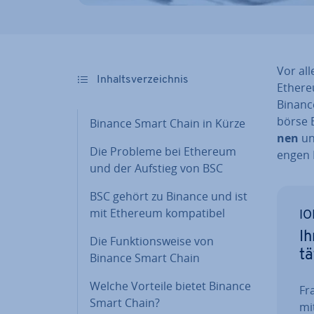
Vor all
In­halts­ver­zeich­nis
Ethere
Binance
bör­se
Binance Smart Chain in Kürze
nen
un
Die Probleme bei Ethereum
engen 
und der Aufstieg von BSC
BSC gehört zu Binance und ist
mit Ethereum kom­pa­ti­bel
IO
Ih
Die Funk­ti­ons­wei­se von
tä
Binance Smart Chain
Welche Vorteile bietet Binance
Fra
Smart Chain?
mi