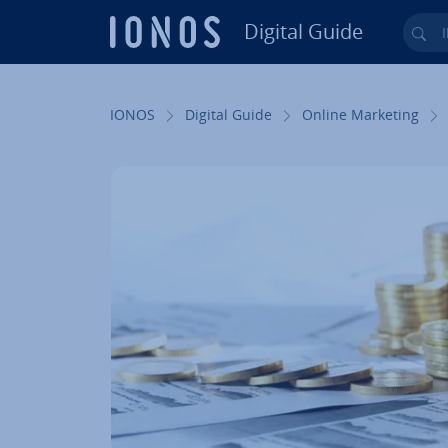
Digital Guide
Ihr
Zum Haupt­in­halt springen
IONOS
Digital Guide
Online Marketing