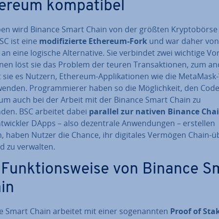
ereum kom­pa­ti­bel
ben wird Binance Smart Chain von der größten Kryp­to­bör­se
SC ist eine
mo­di­fi­zier­te Ethereum-Fork
und war daher von
an eine logische Al­ter­na­ti­ve. Sie verbindet zwei wichtige Vor
nen löst sie das Problem der teuren Trans­ak­tio­nen, zum a
 sie es Nutzern, Ethereum-Ap­pli­ka­tio­nen wie die MetaMask
enden. Pro­gram­mie­rer haben so die Mög­lich­keit, den Cod
um auch bei der Arbeit mit der Binance Smart Chain zu
den. BSC arbeitet dabei
parallel zur nativen Binance Chai
t­wick­ler DApps – also de­zen­tra­le An­wen­dun­gen – erstellen
, haben Nutzer die Chance, ihr digitales Vermögen Chain-ü
nd zu verwalten.
 Funk­ti­ons­wei­se von Binance S
in
 Smart Chain arbeitet mit einer so­ge­nann­ten
Proof of Sta