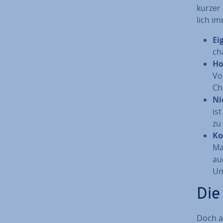
kurzer 
lich i
Ei­
ch
Ho
Vo
Ch
Ni
is
zu
Kom
Ma
au
Um
Die
Doch a