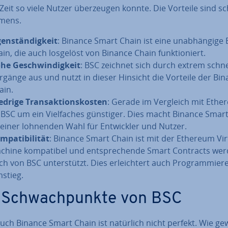
Zeit so viele Nutzer über­zeu­gen konnte. Die Vorteile sind sc
mmens.
gen­stän­dig­keit
: Binance Smart Chain ist eine un­ab­hän­gi­ge 
ain, die auch losgelöst von Binance Chain funk­tio­niert.
he Ge­schwin­dig­keit
: BSC zeichnet sich durch extrem schne
rgänge aus und nutzt in dieser Hinsicht die Vorteile der Bi
ain.
edrige Trans­ak­ti­ons­kos­ten
: Gerade im Vergleich mit Eth
t BSC um ein Viel­fa­ches günstiger. Dies macht Binance Smar
 einer lohnenden Wahl für Ent­wick­ler und Nutzer.
­pa­ti­bi­li­tät
: Binance Smart Chain ist mit der Ethereum Vir
chine kom­pa­ti­bel und ent­spre­chen­de Smart Contracts we
ch von BSC un­ter­stützt. Dies er­leich­tert auch Pro­gram­mie­
stieg.
 Schwach­punk­te von BSC
uch Binance Smart Chain ist natürlich nicht perfekt. Wie ge