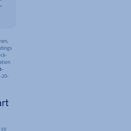
­
men,
­dings
ock­
ti­on
t-
-20-
art
b so