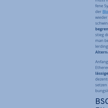
fe­ne S
der
Blo
wieder 
schwin­
begrenz
stieg 
man be
ler­din
Al­ter­n
Anfang
Ethereu
läs­si­
de­zen­
setzen
bungs­l
BSC