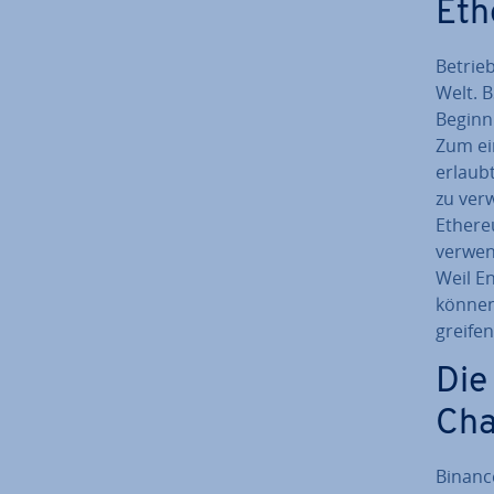
Eth
Betrie
Welt. B
Beginn 
Zum ei
erlaubt
zu verw
Ethere
verwen
Weil En
können
grei­fe
Die
Cha
Binance