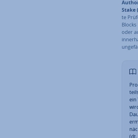
Author
Stake 
te Prüf
Blocks
oder a
innerh
ungef
Pro
tei
ein
wird
Dau
erm
näc
(dt.