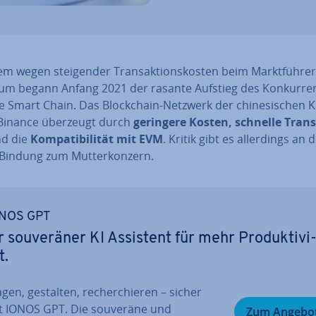
em wegen stei­gen­der Trans­ak­ti­ons­kos­ten beim Markt­füh­rer
um begann Anfang 2021 der rasante Aufstieg des Kon­kur­ren
 Smart Chain. Das Block­chain-Netzwerk der chi­ne­si­schen K
 Binance überzeugt durch
geringere Kosten, schnelle Trans­
d die
Kom­pa­ti­bi­li­tät mit EVM
. Kritik gibt es al­ler­dings an 
Bindung zum Mut­ter­kon­zern.
NOS GPT
r sou­ve­rä­ner KI Assistent für mehr Pro­duk­ti­vi
t.
gen, gestalten, re­cher­chie­ren – sicher
t IONOS GPT. Die souveräne und
Zum Angebo