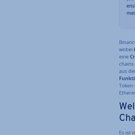
ens
me
Binanc
wobei
eine
Cr
chains 
aus de
Funk­ti
Token-
Ethere
Wel
Cha
Es ist 