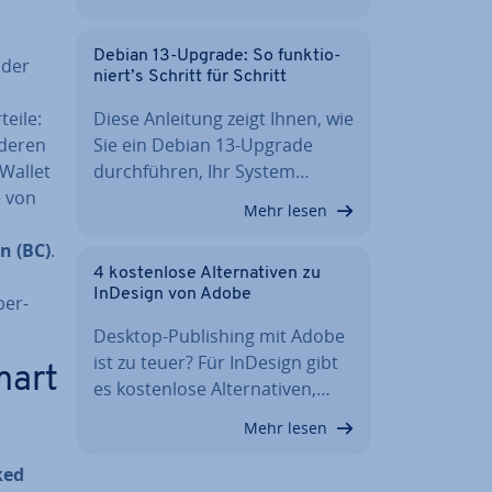
Debian 13-Upgrade: So funk­tio­
 der
niert’s Schritt für Schritt
teile:
Diese Anleitung zeigt Ihnen, wie
nderen
Sie ein Debian 13-Upgrade
-Wallet
durch­füh­ren, Ihr System…
e von
Mehr lesen
n (BC)
.
4 kos­ten­lo­se Al­ter­na­ti­ven zu
InDesign von Adobe
ber­
Desktop-Pu­bli­shing mit Adobe
ist zu teuer? Für InDesign gibt
mart
es kos­ten­lo­se Al­ter­na­ti­ven,…
Mehr lesen
ked