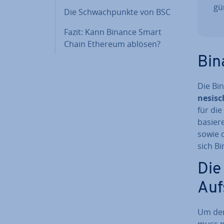
gün
Die Schwach­punk­te von BSC
Fazit: Kann Binance Smart
Chain Ethereum ablösen?
Bin
Die Bin
ne­si­
für die
basiere
sowie d
sich Bi
Die
Auf
Um den 
muss m