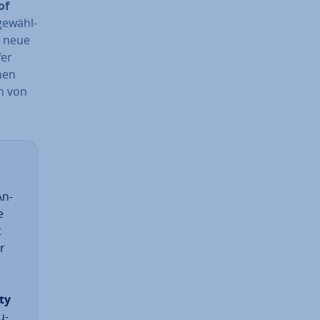
of
ge­wähl­
n neue
fer
hen
n von
An­
e
t
er
ty
u­