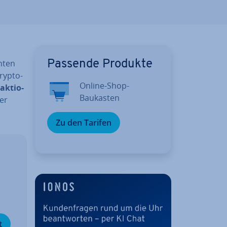
­ten
Passende Produkte
ryp­to­
Online-Shop-
ak­tio­
Baukasten
der
Zu den Tarifen
­
t