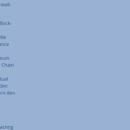
hließ­
Block­
lle
nance
ereum
t Chain
tual
rden
rern den
wichtig