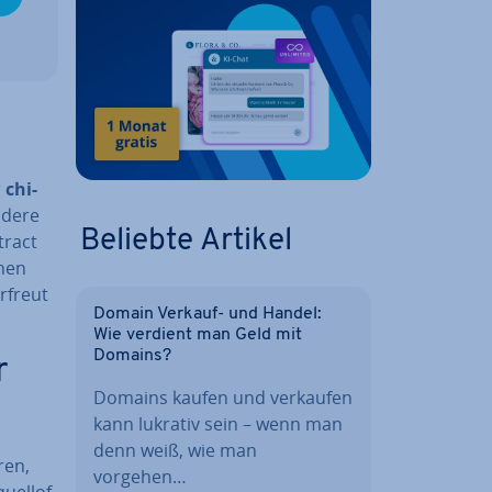
r
chi­
­de­re
Beliebte Artikel
tract
­nen
erfreut
Domain Verkauf- und Handel:
Wie verdient man Geld mit
Domains?
r
Domains kaufen und verkaufen
kann lukrativ sein – wenn man
denn weiß, wie man
ren,
vorgehen…
ell­of­