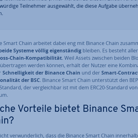
­wür­di­ge Teil­neh­mer aus­ge­wählt, die diese Aufgabe über­neh
n.
e Smart Chain arbeitet dabei eng mit Binance Chain zusam
beide Systeme völlig ei­gen­stän­dig
bleiben. Es besteht al­ler
oss-Chain-Kom­pa­ti­bi­li­tät
. Weil Assets zwischen beiden Bl
über­tra­gen werden können, erhält der Nutzer eine Kom­bi­na­
r
Schnel­lig­keit der Binance Chain
und der
Smart-Contrac
o­na­li­tät der BSC
. Binance Smart Chain un­ter­stützt den BEP
Standard, der ver­gleich­bar ist mit dem ERC20-Standard von
um.
che Vorteile bietet Binance Sm
in?
nicht ver­wun­der­lich, dass die Binance Smart Chain innerhal