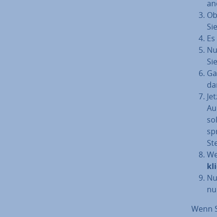
an
Obe
Si
Es
Nu
Sie
Ga
da
Je
Au
so
sp
St
We
kl
N
nun
Wenn S