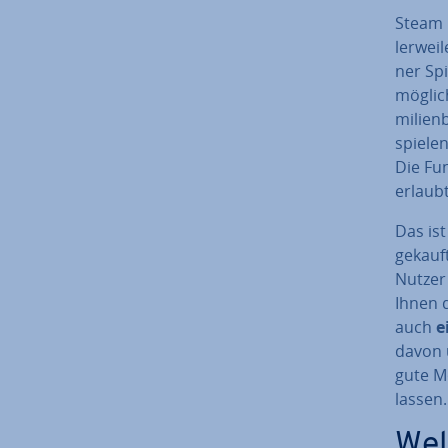
Steam h
ler­wei
ner Spi
mög­li
mi­li­e
spiele
Die Fun
erlaubt
Das ist
gekauft
Nutzer 
Ihnen d
auch
e
davon u
gute M
lassen.
Wel