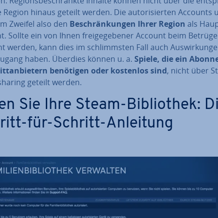
n. Re­gi­ons­be­schränk­te Inhalte können nicht über die ent­sp
 Region hinaus geteilt werden. Die au­to­ri­sier­ten Accounts u
 im Zweifel also den
Be­schrän­kun­gen
Ihrer Region
als Haup
. Sollte ein von Ihnen frei­ge­ge­be­ner Account beim Betrüg
t werden, kann dies im schlimms­ten Fall auch Aus­wir­kun­ge
Zugang haben. Überdies können u. a.
Spiele, die ein Abon­n
itt­an­bie­tern benötigen oder kostenlos sind
, nicht über 
ys­ha­ring geteilt werden.
len Sie Ihre Steam-Bi­blio­thek: D
ritt-für-Schritt-Anleitung