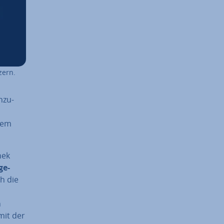
tzern.
n­zu­
 dem
hek
ge­
ch die
m
mit der