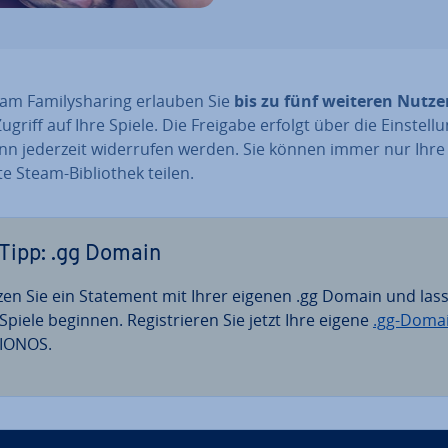
am Fa­mi­lys­ha­ring erlauben Sie
bis zu fünf weiteren Nutze
ugriff auf Ihre Spiele. Die Freigabe erfolgt über die Ein­stel­l
n jederzeit wi­der­ru­fen werden. Sie können immer nur Ihre
 Steam-Bi­blio­thek teilen.
Tipp: .gg Domain
zen Sie ein Statement mit Ihrer eigenen .gg Domain und las
Spiele beginnen. Re­gis­trie­ren Sie jetzt Ihre eigene
.gg-Doma
 IONOS.