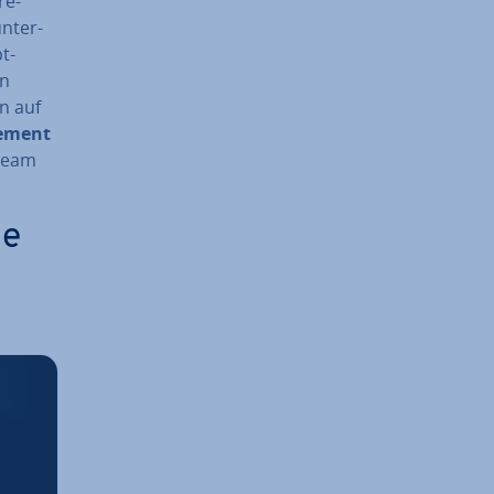
re­
n­ter­
t-
en
n auf
e­ment
Steam
ie