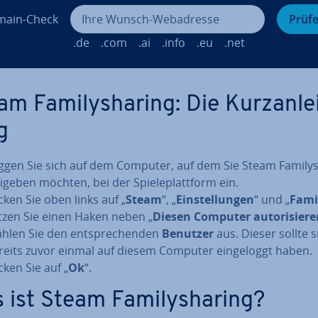
ain-Check
Prüf
.de
.com
.ai
.info
.eu
.net
m Fa­mi­lys­ha­ring: Die Kurz­an­le
g
ggen Sie sich auf dem Computer, auf dem Sie Steam Fa­mi­lys­
eigeben möchten, bei der Spie­le­platt­form ein.
icken Sie oben links auf „
Steam
“, „
Ein­stel­lun­gen
“ und „
Fami
tzen Sie einen Haken neben „
Diesen Computer au­to­ri­sie­r
hlen Sie den ent­spre­chen­den
Benutzer
aus. Dieser sollte s
reits zuvor einmal auf diesem Computer ein­ge­loggt haben.
cken Sie auf „
Ok
“.
 ist Steam Fa­mi­lys­ha­ring?