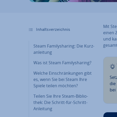
Mit Ste
In­halts­ver­zeich­nis
einen Z
und kan
gesamte
Steam Fa­mi­lys­ha­ring: Die Kurz­
an­lei­tung
Was ist Steam Fa­mi­lys­ha­ring?
Welche Ein­schrän­kun­gen gibt
Set
es, wenn Sie bei Steam Ihre
die 
Spiele teilen möchten?
bei
Teilen Sie Ihre Steam-Bi­blio­
thek: Die Schritt-für-Schritt-
Anleitung