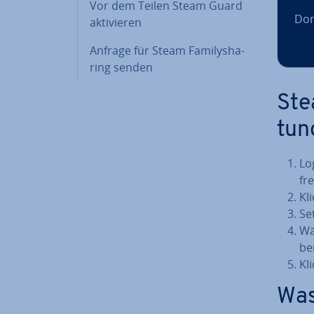
Vor dem Teilen Steam Guard
Dom
ak­ti­vie­ren
Anfrage für Steam Fa­mi­lys­ha­
ring senden
Stea
tun
Lo
fr
Kl
Se
Wä
be
Kli
Was