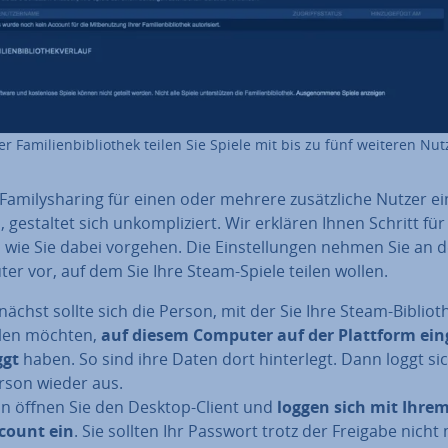
r Fa­mi­li­en­bi­blio­thek teilen Sie Spiele mit bis zu fünf weiteren Nu
a­mi­lys­ha­ring für einen oder mehrere zu­sätz­li­che Nutzer ei
n, gestaltet sich un­kom­pli­ziert. Wir erklären Ihnen Schritt für
, wie Sie dabei vorgehen. Die Ein­stel­lun­gen nehmen Sie an
er vor, auf dem Sie Ihre Steam-Spiele teilen wollen.
nächst sollte sich die Person, mit der Sie Ihre Steam-Bi­blio­t
ilen möchten,
auf diesem Computer auf der Plattform ein­
ggt
haben. So sind ihre Daten dort hin­ter­legt. Dann loggt si
rson wieder aus.
n öffnen Sie den Desktop-Client und
loggen sich mit Ihre
count ein
. Sie sollten Ihr Passwort trotz der Freigabe nicht 