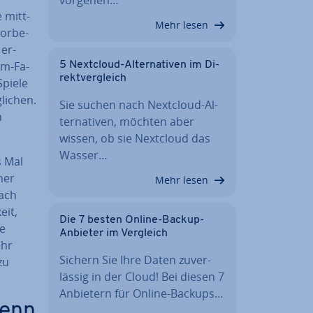
e mitt­
Mehr lesen
wor­be­
 er­
am-Fa­
5 Nextcloud-Al­ter­na­ti­ven im Di­
rekt­ver­gleich
Spiele
i­chen.
Sie suchen nach Nextcloud-Al­
h
ter­na­ti­ven, möchten aber
wissen, ob sie Nextcloud das
Wasser…
s Mal
ner
Mehr lesen
nach
eit,
Die 7 besten Online-Backup-
te
Anbieter im Vergleich
ehr
Sichern Sie Ihre Daten zu­ver­
zu
läs­sig in der Cloud! Bei diesen 7
Anbietern für Online-Backups…
wenn