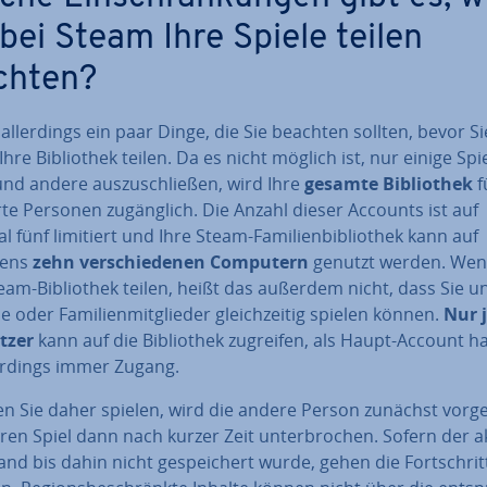
 bei Steam Ihre Spiele teilen
chten?
 al­ler­dings ein paar Dinge, die Sie beachten sollten, bevor Si
hre Bi­blio­thek teilen. Da es nicht möglich ist, nur einige Spi
und andere aus­zu­schlie­ßen, wird Ihre
gesamte Bi­blio­thek
f
ier­te Personen zu­gäng­lich. Die Anzahl dieser Accounts ist auf
 fünf limitiert und Ihre Steam-Fa­mi­li­en­bi­blio­thek kann auf
tens
zehn ver­schie­de­nen Computern
genutzt werden. Wen
eam-Bi­blio­thek teilen, heißt das außerdem nicht, dass Sie u
 oder Fa­mi­li­en­mit­glie­der gleich­zei­tig spielen können.
Nur 
tzer
kann auf die Bi­blio­thek zugreifen, als Haupt-Account 
ler­dings immer Zugang.
n Sie daher spielen, wird die andere Person zunächst vor­ge
en Spiel dann nach kurzer Zeit un­ter­bro­chen. Sofern der a
tand bis dahin nicht ge­spei­chert wurde, gehen die Fort­schrit­