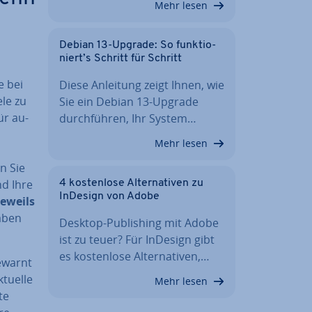
Mehr lesen
Debian 13-Upgrade: So funk­tio­
niert’s Schritt für Schritt
e bei
Diese Anleitung zeigt Ihnen, wie
ele zu
Sie ein Debian 13-Upgrade
ür au­
durch­füh­ren, Ihr System…
Mehr lesen
n Sie
nd Ihre
4 kos­ten­lo­se Al­ter­na­ti­ven zu
InDesign von Adobe
jeweils
haben
Desktop-Pu­bli­shing mit Adobe
ist zu teuer? Für InDesign gibt
es kos­ten­lo­se Al­ter­na­ti­ven,…
­warnt
ktuelle
Mehr lesen
te