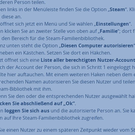
deren Person teilen.
n links in der Me­nü­leis­te finden Sie die Option „
Steam
“. K
e diese an.
 öffnet sich jetzt ein Menü und Sie wählen „
Ein­stel­lun­gen
“.
n klicken Sie an zweiter Stelle von oben auf „
Familie
“; dort 
 den Bereich für die Steam-Fa­mi­li­en­bi­blio­thek.
nz unten steht die Option „
Diesen Computer au­to­ri­sie­ren
neben ein Kästchen. Setzen Sie dort ein Häkchen.
tzt öffnet sich eine
Liste aller be­rech­tig­ten Nutzer-Accoun
ch der Account der Person, die sich in Schritt 1 ein­ge­loggt h
llte hier auf­tau­chen. Mit einem weiteren Haken neben dem 
re­chen­den Namen au­to­ri­sie­ren Sie diesen Nutzer und teilen
eam-Bi­blio­thek mit ihm.
nn Sie den oder die ent­spre­chen­den Nutzer aus­ge­wählt h
icken Sie ab­schlie­ßend auf „Ok“
.
un
loggen Sie sich aus
und die au­to­ri­sier­te Person an. Sie 
 auf Ihre Steam-Fa­mi­li­en­bi­blio­thek zugreifen.
ie einen Nutzer zu einem späteren Zeitpunkt wieder vom 