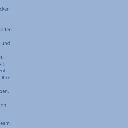
licken
finden
“ und
ts
.
at,
ent­
 Ihre
aben,
kann
Steam