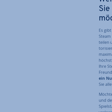
Sie
mö
Es gibt
Steam I
teilen 
to­ri­s
maximal
höchs
Ihre St
Freunde
ein Nu
Sie al­
Möchte
und der
Spiel­s