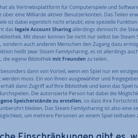
at als Ver­triebs­platt­form für Com­pu­ter­spie­le und Softwar
­le über eine Milliarde aktiver Be­nut­zer­kon­ten. Das Teilen er­
ele ist dabei ei­gent­lich nicht erlaubt; eine spezielle Funktion
cht das
legale Account Sharing
al­ler­dings dennoch: die Ste
n­bi­blio­thek. Mit dieser können Sie nicht nur selbst bei Steam 
n, sondern auch anderen Menschen den Zugang dazu er­mög­l
ktion heißt zwar Steam Fa­mi­lys­ha­ring, es ist al­ler­dings auc
, die eigene Bi­blio­thek
mit Freunden
zu teilen.
 besonders dann von Vorteil, wenn ein Spiel nur ein einzige
 werden muss. Ein von Ihnen aus­ge­wähl­ter und frei­ge­ge­be­
erhält dann Zugriff auf Ihre Bi­blio­thek und kann das Spiel 
urch­spie­len. Die au­to­ri­sier­te Person hat dabei die Mög­lich­k
igene Spei­cher­stän­de zu erstellen
, so dass Ihre Fort­schrit­
nberührt bleiben. Das Steam Fa­mi­lys­ha­ring ist also eine s
ög­lich­keit, um mehrere Personen an einem Spiel teilhaben 
che Ein­schrän­kun­gen gibt es, 