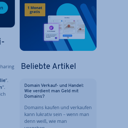
en
i­
Beliebte Artikel
ha­ring
lie
“.
Domain Verkauf- und Handel:
en
“.
Wie verdient man Geld mit
ich
Domains?
Domains kaufen und verkaufen
kann lukrativ sein – wenn man
denn weiß, wie man
vorgehen…