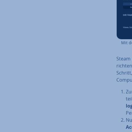
Mit de
Steam F
rich­te
Schritt
Comput
Zu
te
lo
Pe
Nu
Ac