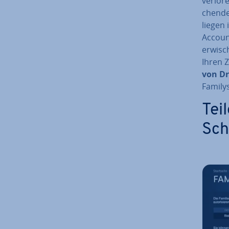
verlore
chen­de
lie­gen
Account
erwisch
Ihren 
von Dr
Fa­mi­l
Tei
Sch