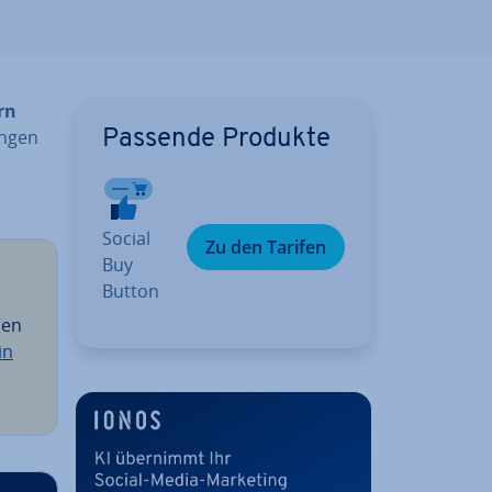
rn
un­gen
Passende Produkte
Social
Zu den Tarifen
Buy
Button
sen
in