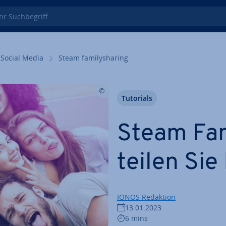
 Such­be­griff
Social Media
Steam fa­mi­lys­ha­ring
Tutorials
Steam Fa­mi
teilen Sie 
IONOS Redaktion
13.01.2023
6 mins