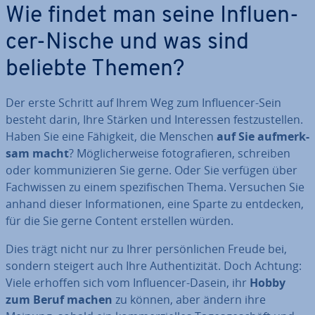
Wie findet man seine In­fluen­
cer-Nische und was sind
beliebte Themen?
Der erste Schritt auf Ihrem Weg zum In­fluen­cer-Sein
besteht darin, Ihre Stärken und In­ter­es­sen fest­zu­stel­len.
Haben Sie eine Fähigkeit, die Menschen
auf Sie auf­merk­
sam macht
? Mög­li­cher­wei­se fo­to­gra­fie­ren, schreiben
oder kom­mu­ni­zie­ren Sie gerne. Oder Sie verfügen über
Fach­wis­sen zu einem spe­zi­fi­schen Thema. Versuchen Sie
anhand dieser In­for­ma­tio­nen, eine Sparte zu entdecken,
für die Sie gerne Content erstellen würden.
Dies trägt nicht nur zu Ihrer per­sön­li­chen Freude bei,
sondern steigert auch Ihre Au­then­ti­zi­tät. Doch Achtung:
Viele erhoffen sich vom In­fluen­cer-Dasein, ihr
Hobby
zum Beruf machen
zu können, aber ändern ihre