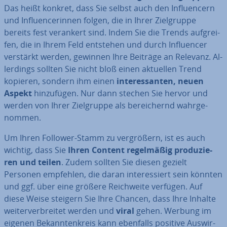
Das heißt konkret, dass Sie selbst auch den In­fluen­cern
und In­fluen­ce­rin­nen folgen, die in Ihrer Ziel­grup­pe
bereits fest verankert sind. Indem Sie die Trends auf­grei­
fen, die in Ihrem Feld entstehen und durch In­fluen­cer
verstärkt werden, gewinnen Ihre Beiträge an Relevanz. Al­
ler­dings sollten Sie nicht bloß einen aktuellen Trend
kopieren, sondern ihm einen
in­ter­es­san­ten, neuen
Aspekt
hin­zu­fü­gen. Nur dann stechen Sie hervor und
werden von Ihrer Ziel­grup­pe als be­rei­chernd wahr­ge­
nom­men.
Um Ihren Follower-Stamm zu ver­grö­ßern, ist es auch
wichtig, dass Sie
Ihren Content re­gel­mä­ßig pro­du­zie­
ren und teilen
. Zudem sollten Sie diesen gezielt
Personen empfehlen, die daran in­ter­es­siert sein könnten
und ggf. über eine größere Reich­wei­te verfügen. Auf
diese Weise steigern Sie Ihre Chancen, dass Ihre Inhalte
wei­ter­ver­brei­tet werden und
viral
gehen. Werbung im
eigenen Be­kann­ten­kreis kann ebenfalls positive Aus­wir­