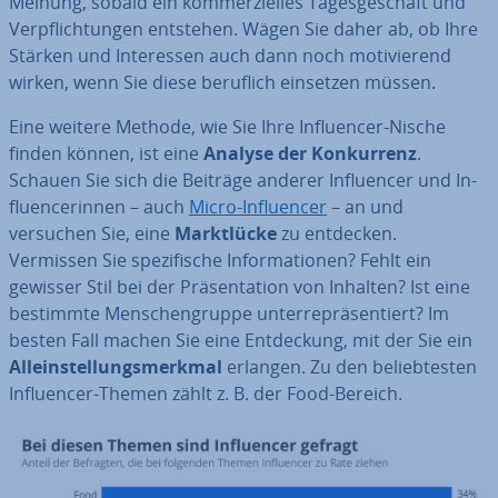
Meinung, sobald ein kom­mer­zi­el­les Ta­ges­ge­schäft und
Ver­pflich­tun­gen entstehen. Wägen Sie daher ab, ob Ihre
Stärken und In­ter­es­sen auch dann noch mo­ti­vie­rend
wirken, wenn Sie diese beruflich einsetzen müssen.
Eine weitere Methode, wie Sie Ihre In­fluen­cer-Nische
finden können, ist eine
Analyse der Kon­kur­renz
.
Schauen Sie sich die Beiträge anderer In­fluen­cer und In­
fluen­ce­rin­nen – auch
Micro-In­fluen­cer
– an und
versuchen Sie, eine
Markt­lü­cke
zu entdecken.
Vermissen Sie spe­zi­fi­sche In­for­ma­tio­nen? Fehlt ein
gewisser Stil bei der Prä­sen­ta­ti­on von Inhalten? Ist eine
bestimmte Men­schen­grup­pe un­ter­re­prä­sen­tiert? Im
besten Fall machen Sie eine Ent­de­ckung, mit der Sie ein
Al­lein­stel­lungs­merk­mal
erlangen. Zu den be­lieb­tes­ten
In­fluen­cer-Themen zählt z. B. der Food-Bereich.