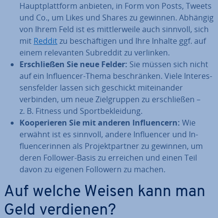
Haupt­platt­form anbieten, in Form von Posts, Tweets
und Co., um Likes und Shares zu gewinnen. Abhängig
von Ihrem Feld ist es mitt­ler­wei­le auch sinnvoll, sich
mit
Reddit
zu be­schäf­ti­gen und Ihre Inhalte ggf. auf
einem re­le­van­ten Subreddit zu verlinken.
Er­schlie­ßen Sie neue Felder:
Sie müssen sich nicht
auf ein In­fluen­cer-Thema be­schrän­ken. Viele In­ter­es­
sens­fel­der lassen sich geschickt mit­ein­an­der
verbinden, um neue Ziel­grup­pen zu er­schlie­ßen –
z. B. Fitness und Sport­be­klei­dung.
Ko­ope­rie­ren Sie mit anderen In­fluen­cern:
Wie
erwähnt ist es sinnvoll, andere In­fluen­cer und In­
fluen­ce­rin­nen als Pro­jekt­part­ner zu gewinnen, um
deren Follower-Basis zu erreichen und einen Teil
davon zu eigenen Followern zu machen.
Auf welche Weisen kann man
Geld verdienen?