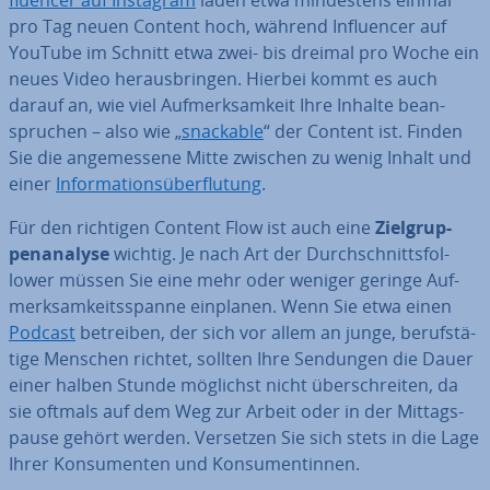
pro Tag neuen Content hoch, während In­fluen­cer auf
YouTube im Schnitt etwa zwei- bis dreimal pro Woche ein
neues Video her­aus­brin­gen. Hierbei kommt es auch
darauf an, wie viel Auf­merk­sam­keit Ihre Inhalte be­an­
spru­chen – also wie „
snackable
“ der Content ist. Finden
Sie die an­ge­mes­se­ne Mitte zwischen zu wenig Inhalt und
einer
In­for­ma­ti­ons­über­flu­tung
.
Für den richtigen Content Flow ist auch eine
Ziel­grup­
pen­ana­ly­se
wichtig. Je nach Art der Durch­schnitts­fol­
lower müssen Sie eine mehr oder weniger geringe Auf­
merk­sam­keits­span­ne einplanen. Wenn Sie etwa einen
Podcast
betreiben, der sich vor allem an junge, be­rufs­tä­
ti­ge Menschen richtet, sollten Ihre Sendungen die Dauer
einer halben Stunde möglichst nicht über­schrei­ten, da
sie oftmals auf dem Weg zur Arbeit oder in der Mit­tags­
pau­se gehört werden. Versetzen Sie sich stets in die Lage
Ihrer Kon­su­men­ten und Kon­su­men­tin­nen.