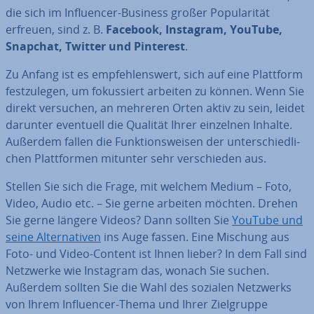
die sich im In­fluen­cer-Business großer Po­pu­la­ri­tät
erfreuen, sind z. B.
Facebook, Instagram, YouTube,
Snapchat, Twitter und Pinterest
.
Zu Anfang ist es emp­feh­lens­wert, sich auf eine Plattform
fest­zu­le­gen, um fo­kus­siert arbeiten zu können. Wenn Sie
direkt versuchen, an mehreren Orten aktiv zu sein, leidet
darunter eventuell die Qualität Ihrer einzelnen Inhalte.
Außerdem fallen die Funk­ti­ons­wei­sen der un­ter­schied­li­
chen Platt­for­men mitunter sehr ver­schie­den aus.
Stellen Sie sich die Frage, mit welchem Medium – Foto,
Video, Audio etc. – Sie gerne arbeiten möchten. Drehen
Sie gerne längere Videos? Dann sollten Sie
YouTube und
seine Al­ter­na­ti­ven
ins Auge fassen. Eine Mischung aus
Foto- und Video-Content ist Ihnen lieber? In dem Fall sind
Netzwerke wie Instagram das, wonach Sie suchen.
Außerdem sollten Sie die Wahl des sozialen Netzwerks
von Ihrem In­fluen­cer-Thema und Ihrer Ziel­grup­pe