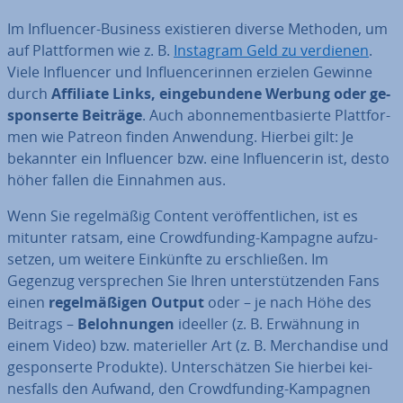
Im In­fluen­cer-Business exis­tie­ren diverse Methoden, um
auf Platt­for­men wie z. B.
Instagram Geld zu verdienen
.
Viele In­fluen­cer und In­fluen­ce­rin­nen erzielen Gewinne
durch
Affiliate Links, ein­ge­bun­de­ne Werbung oder ge­
spon­ser­te Beiträge
. Auch abon­ne­ment­ba­sier­te Platt­for­
men wie Patreon finden Anwendung. Hierbei gilt: Je
bekannter ein In­fluen­cer bzw. eine In­fluen­ce­rin ist, desto
höher fallen die Einnahmen aus.
Wenn Sie re­gel­mä­ßig Content ver­öf­fent­li­chen, ist es
mitunter ratsam, eine Crowd­fun­ding-Kampagne auf­zu­
set­zen, um weitere Einkünfte zu er­schlie­ßen. Im
Gegenzug ver­spre­chen Sie Ihren un­ter­stüt­zen­den Fans
einen
re­gel­mä­ßi­gen Output
oder – je nach Höhe des
Beitrags –
Be­loh­nun­gen
ideeller (z. B. Erwähnung in
einem Video) bzw. ma­te­ri­el­ler Art (z. B. Mer­chan­di­se und
ge­spon­ser­te Produkte). Un­ter­schät­zen Sie hierbei kei­
nes­falls den Aufwand, den Crowd­fun­ding-Kampagnen