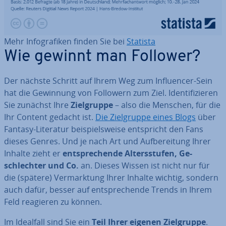
Mehr In­fo­gra­fi­ken finden Sie bei
Statista
Wie gewinnt man Follower?
Der nächste Schritt auf Ihrem Weg zum In­fluen­cer-Sein
hat die Gewinnung von Followern zum Ziel. Iden­ti­fi­zie­ren
Sie zunächst Ihre
Ziel­grup­pe
– also die Menschen, für die
Ihr Content gedacht ist.
Die Ziel­grup­pe eines Blogs
über
Fantasy-Literatur bei­spiels­wei­se ent­spricht den Fans
dieses Genres. Und je nach Art und Auf­be­rei­tung Ihrer
Inhalte zieht er
ent­spre­chen­de Al­ters­stu­fen, Ge­
schlech­ter und Co.
an. Dieses Wissen ist nicht nur für
die (spätere) Ver­mark­tung Ihrer Inhalte wichtig, sondern
auch dafür, besser auf ent­spre­chen­de Trends in Ihrem
Feld reagieren zu können.
Im Idealfall sind Sie ein
Teil Ihrer eigenen Ziel­grup­pe
.