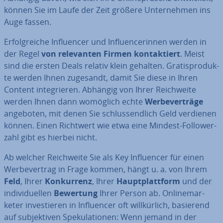
können Sie im Laufe der Zeit größere Un­ter­neh­men ins
Auge fassen.
Er­folg­rei­che In­fluen­cer und In­fluen­ce­rin­nen werden in
der Regel
von re­le­van­ten Firmen kon­tak­tiert
. Meist
sind die ersten Deals relativ klein gehalten. Gra­tis­pro­duk­
te werden Ihnen zugesandt, damit Sie diese in Ihren
Content in­te­grie­ren. Abhängig von Ihrer Reich­wei­te
werden Ihnen dann womöglich echte
Wer­be­ver­trä­ge
angeboten, mit denen Sie schluss­end­lich Geld verdienen
können. Einen Richtwert wie etwa eine Mindest-Fol­lo­wer­
zahl gibt es hierbei nicht.
Ab welcher Reich­wei­te Sie als Key In­fluen­cer für einen
Wer­be­ver­trag in Frage kommen, hängt u. a. von Ihrem
Feld
, Ihrer
Kon­kur­renz
, Ihrer
Haupt­platt­form
und der
in­di­vi­du­el­len
Bewertung
Ihrer Person ab. On­line­mar­
keter in­ves­tie­ren in In­fluen­cer oft will­kür­lich, basierend
auf sub­jek­ti­ven Spe­ku­la­tio­nen: Wenn jemand in der