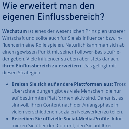
Wie erweitert man den
eigenen Ein­fluss­be­reich?
Wachstum
ist eines der we­sent­li­chen Prin­zi­pi­en unserer
Wirt­schaft und sollte auch für Sie als In­fluen­cer bzw. In­
fluen­ce­rin eine Rolle spielen. Natürlich kann man sich ab
einem gewissen Punkt mit seiner Follower-Basis zu­frie­
den­ge­ben. Viele In­fluen­cer streben aber stets danach,
ihren Ein­fluss­be­reich zu erweitern
. Das gelingt mit
diesen Stra­te­gien:
Breiten Sie sich auf andere Platt­for­men aus:
Trotz
Über­schnei­dun­gen gibt es viele Menschen, die nur
auf be­stimm­ten Platt­for­men aktiv sind. Daher ist es
sinnvoll, Ihren Content nach der An­fangs­pha­se in
vielen ver­schie­de­nen sozialen Netz­wer­ken zu teilen.
Betreiben Sie of­fi­zi­el­le Social-Media-Profile:
In­for­
mie­ren Sie über den Content, den Sie auf Ihrer