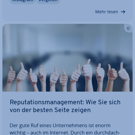
Content-Pro­duk­ti­on, Bei­trags­pla­nung und Or­ga­ni­
sa­ti­on, helfen, Zeit zu sparen und…
Mehr lesen
Re­pu­ta­ti­ons­ma­nage­ment: Wie Sie sich
von der besten Seite zeigen
Der gute Ruf eines Un­ter­neh­mens ist enorm
wichtig – auch im Internet. Durch ein durch­dach­