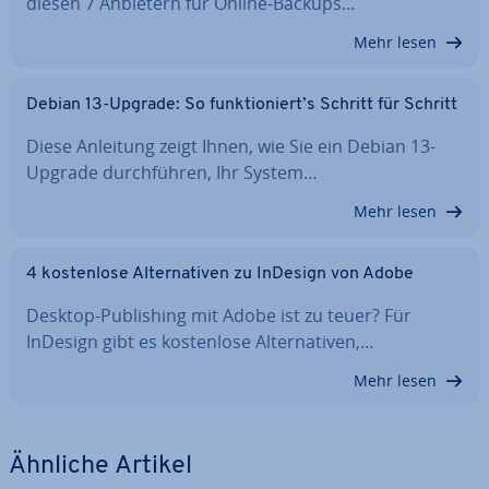
diesen 7 Anbietern für Online-Backups…
Mehr lesen
Debian 13-Upgrade: So funk­tio­niert’s Schritt für Schritt
Diese Anleitung zeigt Ihnen, wie Sie ein Debian 13-
Upgrade durch­füh­ren, Ihr System…
Mehr lesen
4 kos­ten­lo­se Al­ter­na­ti­ven zu InDesign von Adobe
Desktop-Pu­bli­shing mit Adobe ist zu teuer? Für
InDesign gibt es kos­ten­lo­se Al­ter­na­ti­ven,…
Mehr lesen
Ähnliche Artikel