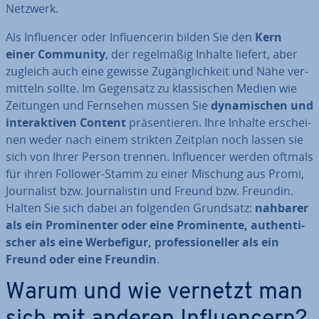
Netzwerk.
Als In­fluen­cer oder In­fluen­ce­rin bilden Sie den
Kern
einer Community
, der re­gel­mä­ßig Inhalte liefert, aber
zugleich auch eine gewisse Zu­gäng­lich­keit und Nähe ver­
mit­teln sollte. Im Gegensatz zu klas­si­schen Medien wie
Zeitungen und Fernsehen müssen Sie
dy­na­mi­schen und
in­ter­ak­ti­ven Content
prä­sen­tie­ren. Ihre Inhalte er­schei­
nen weder nach einem strikten Zeitplan noch lassen sie
sich von Ihrer Person trennen. In­fluen­cer werden oftmals
für ihren Follower-Stamm zu einer Mischung aus Promi,
Jour­na­list bzw. Jour­na­lis­tin und Freund bzw. Freundin.
Halten Sie sich dabei an folgenden Grundsatz:
nahbarer
als ein Pro­mi­nen­ter oder eine Pro­mi­nen­te, au­then­ti­
scher als eine Wer­be­fi­gur, pro­fes­sio­nel­ler als ein
Freund oder eine Freundin
.
Warum und wie vernetzt man