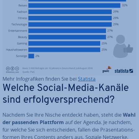
Mehr In­fo­gra­fi­ken finden Sie bei
Statista
Welche Social-Media-Kanäle
sind er­folg­ver­spre­chend?
Nachdem Sie Ihre Nische entdeckt haben, steht die
Wahl
der passenden Plattform
auf der Agenda. Je nachdem,
für welche Sie sich ent­schei­den, fallen die Prä­sen­ta­ti­ons­
for­men Ihres Contents anders aus. Soziale Netzwerke,