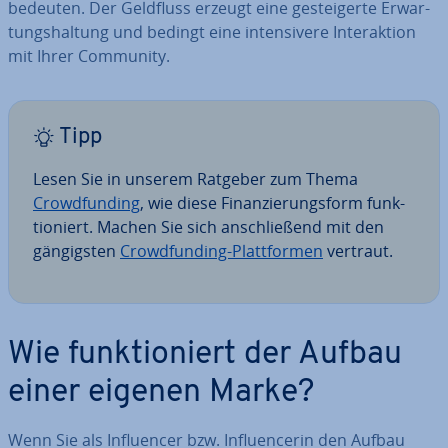
bedeuten. Der Geldfluss erzeugt eine ge­stei­ger­te Er­war­
tungs­hal­tung und bedingt eine in­ten­si­ve­re In­ter­ak­ti­on
mit Ihrer Community.
Tipp
Lesen Sie in unserem Ratgeber zum Thema
Crowd­fun­ding
, wie diese Fi­nan­zie­rungs­form funk­
tio­niert. Machen Sie sich an­schlie­ßend mit den
gän­gigs­ten
Crowd­fun­ding-Platt­for­men
vertraut.
Wie funk­tio­niert der Aufbau
einer eigenen Marke?
Wenn Sie als In­fluen­cer bzw. In­fluen­ce­rin den Aufbau