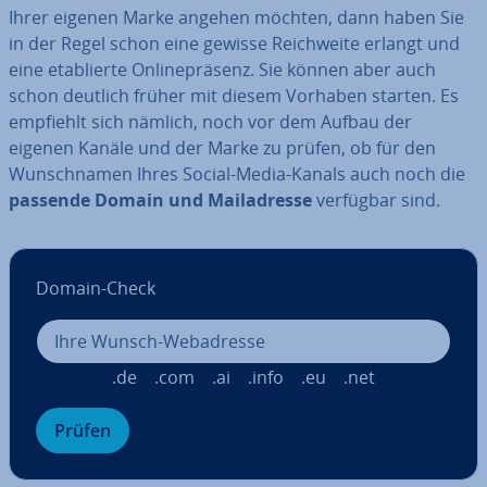
Ihrer eigenen Marke angehen möchten, dann haben Sie
in der Regel schon eine gewisse Reich­wei­te erlangt und
eine eta­blier­te On­line­prä­senz. Sie können aber auch
schon deutlich früher mit diesem Vorhaben starten. Es
empfiehlt sich nämlich, noch vor dem Aufbau der
eigenen Kanäle und der Marke zu prüfen, ob für den
Wunsch­na­men Ihres Social-Media-Kanals auch noch die
passende Domain und Mail­adres­se
verfügbar sind.
Domain-Check
.de
.com
.ai
.info
.eu
.net
Prüfen