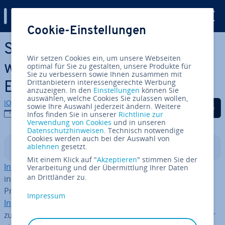
Digital Guide
Cookie-Einstellungen
Zum Haupt­in­halt springen
Social-Media-In­fluen­cer
Wir setzen Cookies ein, um unsere Webseiten
werden: Mit 10 Tipps zum
optimal für Sie zu gestalten, unsere Produkte für
Sie zu verbessern sowie Ihnen zusammen mit
Drittanbietern interessengerechte Werbung
Erfolg!
anzuzeigen. In den
Einstellungen
können Sie
auswählen, welche Cookies Sie zulassen wollen,
IONOS Redaktion
Auf Facebook teilen
Auf Twitter teilen
Auf LinkedIn tei
sowie Ihre Auswahl jederzeit ändern. Weitere
11.08.2022
Infos finden Sie in unserer
Richtlinie zur
Verwendung von Cookies
und in unseren
Datenschutzhinweisen
. Technisch notwendige
Cookies werden auch bei der Auswahl von
ablehnen
gesetzt.
In­halts­ver­zeich­nis
Mit einem Klick auf "
Akzeptieren
" stimmen Sie der
In­fluen­cer und In­fluen­ce­rin­nen
verdienen Ihr Geld,
Verarbeitung und der Übermittlung Ihrer Daten
an Drittländer zu.
indem sie sich selbst ver­mark­ten und ihre digitale
Präsenz als Mar­ke­ting­platt­form anbieten. Um selbst im
Impressum
In­fluen­cer-Marketing
durch­zu­star­ten, sollten Sie
zunächst ein passendes Thema sowie eine Plattform für