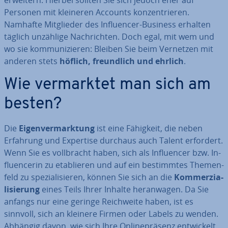
Personen mit kleineren Accounts kon­zen­trie­ren.
Namhafte Mit­glie­der des In­fluen­cer-Business erhalten
täglich unzählige Nach­rich­ten. Doch egal, mit wem und
wo sie kom­mu­ni­zie­ren: Bleiben Sie beim Vernetzen mit
anderen stets
höflich, freund­lich und ehrlich
.
Wie ver­mark­tet man sich am
besten?
Die
Ei­gen­ver­mark­tung
ist eine Fähigkeit, die neben
Erfahrung und Expertise durchaus auch Talent erfordert.
Wenn Sie es voll­bracht haben, sich als In­fluen­cer bzw. In­
fluen­ce­rin zu eta­blie­ren und auf ein be­stimm­tes The­men­
feld zu spe­zia­li­sie­ren, können Sie sich an die
Kom­mer­zia­
li­sie­rung
eines Teils Ihrer Inhalte her­an­wa­gen. Da Sie
anfangs nur eine geringe Reich­wei­te haben, ist es
sinnvoll, sich an kleinere Firmen oder Labels zu wenden.
Abhängig davon, wie sich Ihre On­line­prä­senz ent­wi­ckelt,