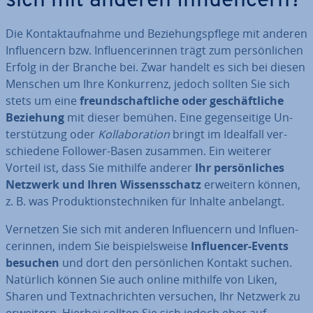
sich mit anderen In­fluen­cern?
Die Kon­takt­auf­nah­me und Be­zie­hungs­pfle­ge mit anderen
In­fluen­cern bzw. In­fluen­ce­rin­nen trägt zum per­sön­li­chen
Erfolg in der Branche bei. Zwar handelt es sich bei diesen
Menschen um Ihre Kon­kur­renz, jedoch sollten Sie sich
stets um eine
freund­schaft­li­che oder ge­schäft­li­che
Beziehung
mit dieser bemühen. Eine ge­gen­sei­ti­ge Un­
ter­stüt­zung oder
Kol­la­bo­ra­ti­on
bringt im Idealfall ver­
schie­de­ne Follower-Basen zusammen. Ein weiterer
Vorteil ist, dass Sie mithilfe anderer
Ihr per­sön­li­ches
Netzwerk und Ihren Wis­sens­schatz
erweitern können,
z. B. was Pro­duk­ti­ons­tech­ni­ken für Inhalte anbelangt.
Vernetzen Sie sich mit anderen In­fluen­cern und In­fluen­
ce­rin­nen, indem Sie bei­spiels­wei­se
In­fluen­cer-Events
besuchen
und dort den per­sön­li­chen Kontakt suchen.
Natürlich können Sie auch online mithilfe von Liken,
Sharen und Text­nach­rich­ten versuchen, Ihr Netzwerk zu
erweitern. Hierbei sollten Sie sich jedoch eher auf