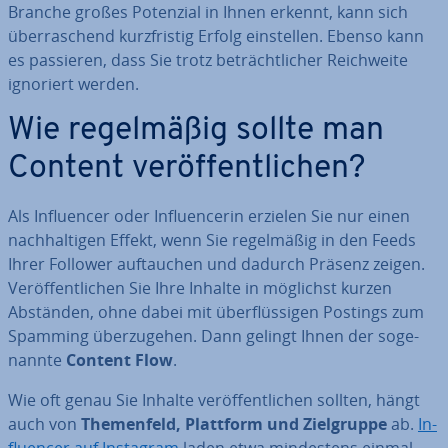
Branche großes Potenzial in Ihnen erkennt, kann sich
über­ra­schend kurz­fris­tig Erfolg ein­stel­len. Ebenso kann
es passieren, dass Sie trotz be­trächt­li­cher Reich­wei­te
ignoriert werden.
Wie re­gel­mä­ßig sollte man
Content ver­öf­fent­li­chen?
Als In­fluen­cer oder In­fluen­ce­rin erzielen Sie nur einen
nach­hal­ti­gen Effekt, wenn Sie re­gel­mä­ßig in den Feeds
Ihrer Follower auf­tau­chen und dadurch Präsenz zeigen.
Ver­öf­fent­li­chen Sie Ihre Inhalte in möglichst kurzen
Abständen, ohne dabei mit über­flüs­si­gen Postings zum
Spamming über­zu­ge­hen. Dann gelingt Ihnen der so­ge­
nann­te
Content Flow
.
Wie oft genau Sie Inhalte ver­öf­fent­li­chen sollten, hängt
auch von
The­men­feld, Plattform und Ziel­grup­pe
ab.
In­
fluen­cer auf Instagram
laden etwa min­des­tens einmal