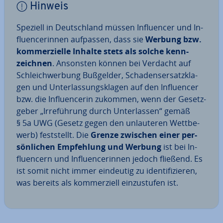
Hinweis
Speziell in Deutsch­land müssen In­fluen­cer und In­
fluen­ce­rin­nen aufpassen, dass sie
Werbung bzw.
kom­mer­zi­el­le Inhalte stets als solche kenn­
zeich­nen
. Ansonsten können bei Verdacht auf
Schleich­wer­bung Bußgelder, Scha­dens­er­satz­kla­
gen und Un­ter­las­sungs­kla­gen auf den In­fluen­cer
bzw. die In­fluen­ce­rin zukommen, wenn der Ge­setz­
ge­ber „Ir­re­füh­rung durch Un­ter­las­sen“ gemäß
§ 5a UWG (Gesetz gegen den un­lau­te­ren Wett­be­
werb) fest­stellt. Die
Grenze zwischen einer per­
sön­li­chen Emp­feh­lung und Werbung
ist bei In­
fluen­cern und In­fluen­ce­rin­nen jedoch fließend. Es
ist somit nicht immer eindeutig zu iden­ti­fi­zie­ren,
was bereits als kom­mer­zi­ell ein­zu­stu­fen ist.