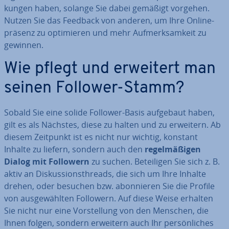
kun­gen haben, solange Sie dabei gemäßigt vorgehen.
Nutzen Sie das Feedback von anderen, um Ihre On­line­
prä­senz zu op­ti­mie­ren und mehr Auf­merk­sam­keit zu
gewinnen.
Wie pflegt und erweitert man
seinen Follower-Stamm?
Sobald Sie eine solide Follower-Basis aufgebaut haben,
gilt es als Nächstes, diese zu halten und zu erweitern. Ab
diesem Zeitpunkt ist es nicht nur wichtig, konstant
Inhalte zu liefern, sondern auch den
re­gel­mä­ßi­gen
Dialog mit Followern
zu suchen. Be­tei­li­gen Sie sich z. B.
aktiv an Dis­kus­si­ons­th­reads, die sich um Ihre Inhalte
drehen, oder besuchen bzw. abon­nie­ren Sie die Profile
von aus­ge­wähl­ten Followern. Auf diese Weise erhalten
Sie nicht nur eine Vor­stel­lung von den Menschen, die
Ihnen folgen, sondern erweitern auch Ihr per­sön­li­ches