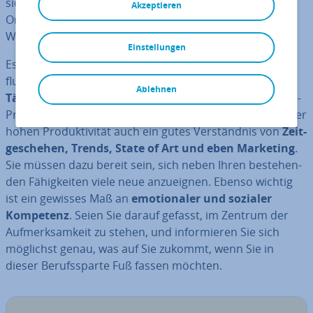
sich finden. An­schlie­ßend können Sie am Aufbau Ihrer
Akzeptieren
On­line­prä­senz, der Follower-Gewinnung und allem
Weiteren arbeiten.
Einstellungen
Es gibt das Vorurteil, das Dasein als In­fluen­cer bzw. In­
fluen­ce­rin sei nicht ar­beits­in­ten­siv. Tatsache ist:
Diese
Ablehnen
Tätigkeit ist ein Voll­zeit­job
. Die Mischung aus Content-
Pro­duk­ti­on und Ei­gen­ver­mark­tung erfordert neben einer
hohen Pro­duk­ti­vi­tät auch ein gutes Ver­ständ­nis von
Zeit­
ge­sche­hen, Trends, State of Art und eben Marketing
.
Sie müssen dazu bereit sein, sich neben Ihren be­stehen­
den Fä­hig­kei­ten viele neue an­zu­eig­nen. Ebenso wichtig
ist ein gewisses Maß an
emo­tio­na­ler und sozialer
Kompetenz
. Seien Sie darauf gefasst, im Zentrum der
Auf­merk­sam­keit zu stehen, und in­for­mie­ren Sie sich
möglichst genau, was auf Sie zukommt, wenn Sie in
dieser Be­rufs­spar­te Fuß fassen möchten.