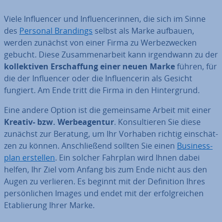
Viele In­fluen­cer und In­fluen­ce­rin­nen, die sich im Sinne
des
Personal Brandings
selbst als Marke aufbauen,
werden zunächst von einer Firma zu Wer­be­zwe­cken
gebucht. Diese Zu­sam­men­ar­beit kann ir­gend­wann zu der
kol­lek­ti­ven Er­schaf­fung einer neuen Marke
führen, für
die der In­fluen­cer oder die In­fluen­ce­rin als Gesicht
fungiert. Am Ende tritt die Firma in den Hin­ter­grund.
Eine andere Option ist die ge­mein­sa­me Arbeit mit einer
Kreativ- bzw. Wer­be­agen­tur
. Kon­sul­tie­ren Sie diese
zunächst zur Beratung, um Ihr Vorhaben richtig ein­schät­
zen zu können. An­schlie­ßend sollten Sie einen
Busi­ness­
plan erstellen
. Ein solcher Fahrplan wird Ihnen dabei
helfen, Ihr Ziel vom Anfang bis zum Ende nicht aus den
Augen zu verlieren. Es beginnt mit der De­fi­ni­ti­on Ihres
per­sön­li­chen Images und endet mit der er­folg­rei­chen
Eta­blie­rung Ihrer Marke.