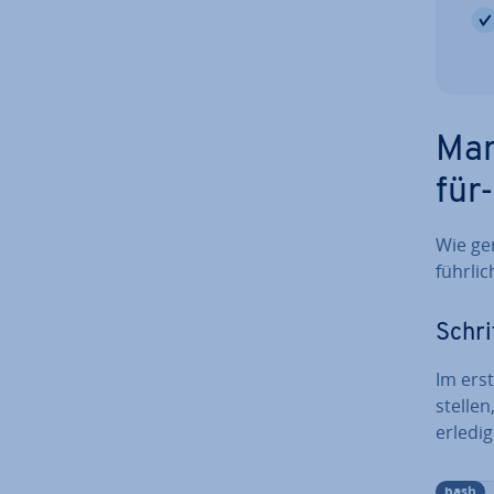
Mar
für
Wie gen
führ­li
Schri
Im erste
stel­le
erledig
bash