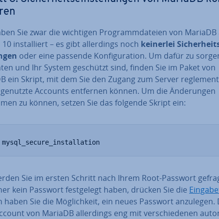
­ren
ben Sie zwar die wichtigen Pro­gramm­da­tei­en von MariaDB 
10 in­stal­liert – es gibt al­ler­dings noch
keinerlei Si­cher­heits
n­gen
oder eine passende Kon­fi­gu­ra­ti­on. Um dafür zu sorge
aten und Ihr System geschützt sind, finden Sie im Paket von
 ein Skript, mit dem Sie den Zugang zum Server re­gle­men­t
­ge­nutz­te Accounts entfernen können. Um die Än­de­run­gen
men zu können, setzen Sie das folgende Skript ein:
 mysql_secure_installation
erden Sie im ersten Schritt nach Ihrem Root-Passwort gefra
her kein Passwort fest­ge­legt haben, drücken Sie die
Ein­ga­be
 haben Sie die Mög­lich­keit, ein neues Passwort anzulegen.
count von MariaDB al­ler­dings eng mit ver­schie­de­nen au­to­m