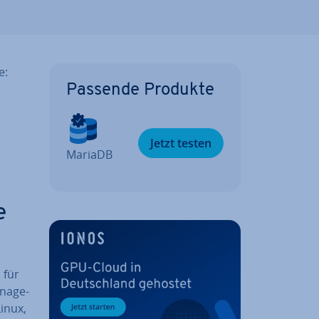
e:
Passende Produkte
Jetzt testen
MariaDB
e
 für
­nage­
inux,