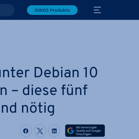
IONOS Produkte
nter Debian 10
ren – diese fünf
ind nötig
Auf Facebook teilen
Auf Twitter teilen
Auf LinkedIn teilen