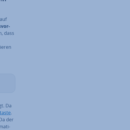
auf
­vor­
n, dass
ie­ren
gt. Da
­tas­te
.
 Da der
a­ti­