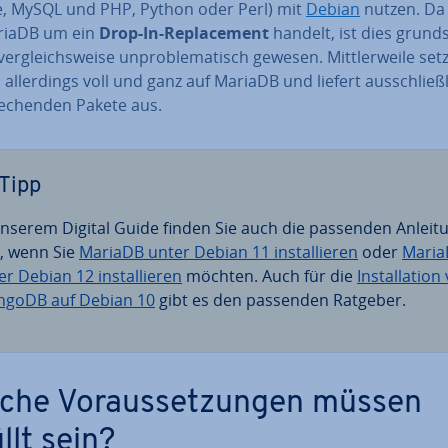
, MySQL und PHP, Python oder Perl) mit
Debian
nutzen. Da 
riaDB um ein
Drop-In-Re­pla­ce­ment
handelt, ist dies grund­s
er­gleichs­wei­se un­pro­ble­ma­tisch gewesen. Mitt­ler­wei­le set
al­ler­dings voll und ganz auf MariaDB und liefert aus­schließ­
e­chen­den Pakete aus.
Tipp
unserem Digital Guide finden Sie auch die passenden An­lei­t
, wenn Sie
MariaDB unter Debian 11 in­stal­lie­ren
oder
Mari
r Debian 12 in­stal­lie­ren
möchten. Auch für die
In­stal­la­ti­o
goDB auf Debian 10
gibt es den passenden Ratgeber.
che Vor­aus­set­zun­gen müssen
llt sein?