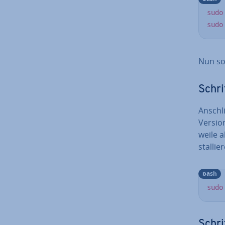
sudo
sudo
Nun sol
Schri
An­schl
Version
wei­le 
stal­li
bash
sudo
Schrit