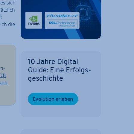
es sich
ätz­lich
zt
lich die
10 Jahre Digital
un­
Guide: Eine Er­folgs­
aDB
ge­schich­te
n von
Evolution erleben