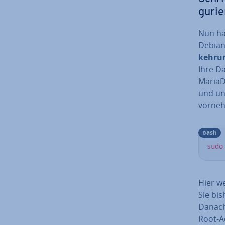
gu­rie
Nun ha
Debian 
keh­ru
Ihre D
MariaDB
und un
vorneh
bash
sudo
Hier w
Sie bis
Danach
Root-Ac