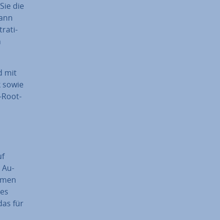
Sie die
kann
ra­ti­
h
d mit
k sowie
-Root-
uf
 Au­
m­men
 es
das für