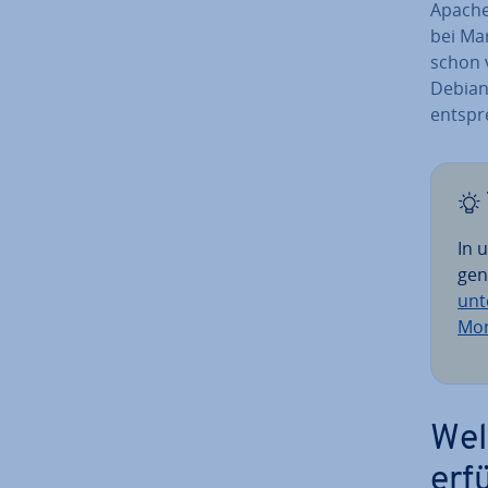
Apache
bei Ma
schon v
Debian 
ent­spr
In 
gen
unte
Mon
Wel
erfü