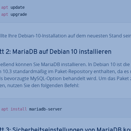
apt
apt
 upgrade
lte Ihre Debian-10-In­stal­la­ti­on auf dem neuesten Stand sei
tt 2: MariaDB auf Debian 10 in­stal­lie­ren
ie­ßend können Sie MariaDB in­stal­lie­ren. In Debian 10 ist die
 10.3 stan­dard­mä­ßig im Paket-Re­po­si­to­ry enthalten, da es m
als be­vor­zug­te MySQL-Option behandelt wird. Um das Paket 
e­ren, nutzen Sie den folgenden Befehl:
apt
install
 mariadb-server
t 3: Si­cher­heits­ein­stel­lun­gen von MariaDB kon