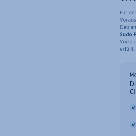
Für de
Vor­aus
Debian
Sudo-Pri
Vorfeld
erfüllt,
Ma
Di
C