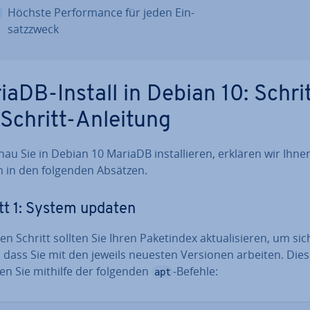
Höchste Per­for­mance für jeden Ein­
satz­zweck
iaDB-Install in Debian 10: Schri
-Schritt-Anleitung
au Sie in Debian 10 MariaDB in­stal­lie­ren, erklären wir Ihne
ch in den folgenden Absätzen.
tt 1: System updaten
n Schritt sollten Sie Ihren Pa­ke­t­in­dex ak­tua­li­sie­ren, um si­c
n, dass Sie mit den jeweils neuesten Versionen arbeiten. Dies
en Sie mithilfe der folgenden
-Befehle:
apt