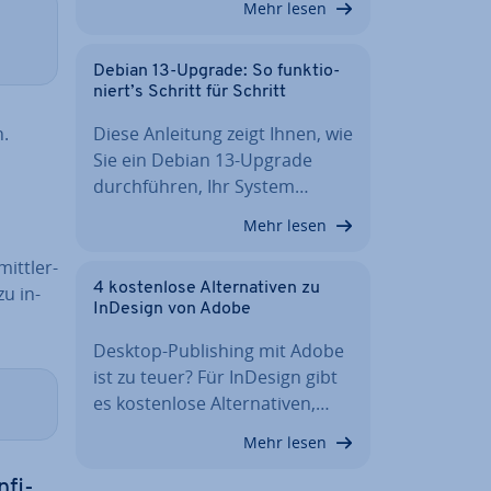
Mehr lesen
Debian 13-Upgrade: So funk­tio­
niert’s Schritt für Schritt
n.
Diese Anleitung zeigt Ihnen, wie
Sie ein Debian 13-Upgrade
durch­füh­ren, Ihr System…
Mehr lesen
itt­ler­
4 kos­ten­lo­se Al­ter­na­ti­ven zu
zu in­
InDesign von Adobe
Desktop-Pu­bli­shing mit Adobe
ist zu teuer? Für InDesign gibt
es kos­ten­lo­se Al­ter­na­ti­ven,…
Mehr lesen
­fi­