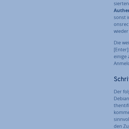
sier­te
Au­then
sonst i
ons­re
wieder 
Die wei
[Enter]
einige
An­mel­d
Schri
Der fo
Debian
then­ti
kommen,
sinnvol
den Zu