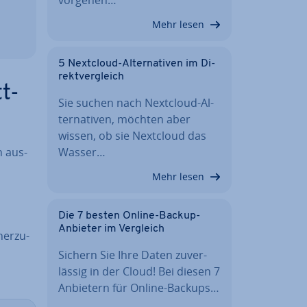
Mehr lesen
5 Nextcloud-Al­ter­na­ti­ven im Di­
rekt­ver­gleich
tt-
Sie suchen nach Nextcloud-Al­
ter­na­ti­ven, möchten aber
wissen, ob sie Nextcloud das
n aus­
Wasser…
Mehr lesen
Die 7 besten Online-Backup-
Anbieter im Vergleich
her­zu­
Sichern Sie Ihre Daten zu­ver­
läs­sig in der Cloud! Bei diesen 7
Anbietern für Online-Backups…