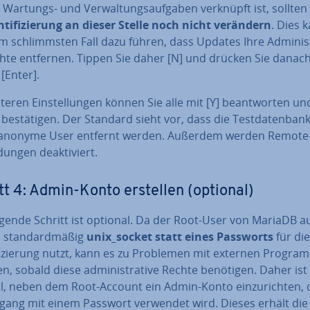
n Wartungs- und Ver­wal­tungs­auf­ga­ben verknüpft ist, sollten 
­ti­fi­zie­rung an dieser Stelle noch nicht verändern
. Dies 
m schlimms­ten Fall dazu führen, dass Updates Ihre Ad­mi­nis­t
ch­te entfernen. Tippen Sie daher [N] und drücken Sie danac
[Enter].
teren Ein­stel­lun­gen können Sie alle mit [Y] be­ant­wor­ten un
 be­stä­ti­gen. Der Standard sieht vor, dass die Test­da­ten­ban
 anonyme User entfernt werden. Außerdem werden Remote
un­gen de­ak­ti­viert.
tt 4: Admin-Konto erstellen (optional)
lgende Schritt ist optional. Da der Root-User von MariaDB a
 stan­dard­mä­ßig
unix_socket statt eines Passworts
für die
­fi­zie­rung nutzt, kann es zu Problemen mit externen Pro­gra
 sobald diese ad­mi­nis­tra­ti­ve Rechte benötigen. Daher ist
l, neben dem Root-Account ein Admin-Konto ein­zu­rich­ten, 
gang mit einem Passwort verwendet wird. Dieses erhält die