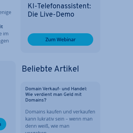
KI-Te­le­fon­as­sis­tent:
enige
Die Live-Demo
it
e im
Zum Webinar
n­gen
Beliebte Artikel
Domain Verkauf- und Handel:
Wie verdient man Geld mit
Domains?
Domains kaufen und verkaufen
kann lukrativ sein – wenn man
n
denn weiß, wie man
vorgehen…