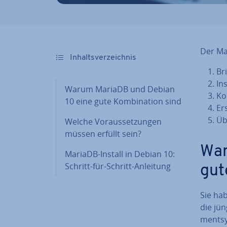
Der Ma
In­halts­ver­zeich­nis
Br
In­
Warum MariaDB und Debian
Kon
10 eine gute Kom­bi­na­ti­on sind
Er
Übe
Welche Vor­aus­set­zun­gen
müssen erfüllt sein?
War
MariaDB-Install in Debian 10:
Schritt-für-Schritt-Anleitung
gute
Sie ha
die jün
ment­sy