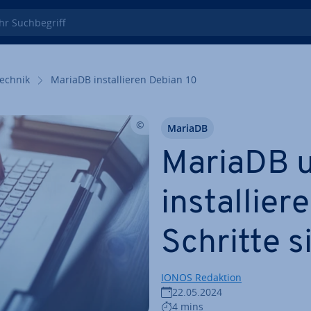
 Such­be­griff
echnik
MariaDB in­stal­lie­ren Debian 10
MariaDB
MariaDB u
in­stal­lie­
Schritte s
IONOS Redaktion
22.05.2024
4 mins