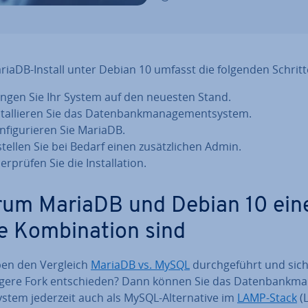
riaDB-Install unter Debian 10 umfasst die folgenden Schritt
ingen Sie Ihr System auf den neuesten Stand.
stal­lie­ren Sie das Da­ten­bank­ma­nage­ment­sys­tem.
­fi­gu­rie­ren Sie MariaDB.
stellen Sie bei Bedarf einen zu­sätz­li­chen Admin.
r­prü­fen Sie die In­stal­la­ti­on.
um MariaDB und Debian 10 ein
 Kom­bi­na­ti­on sind
ben den Vergleich
MariaDB vs. MySQL
durch­ge­führt und sich
gere Fork ent­schie­den? Dann können Sie das Da­ten­bank­ma
s­tem jederzeit auch als MySQL-Al­ter­na­ti­ve im
LAMP-Stack
(L