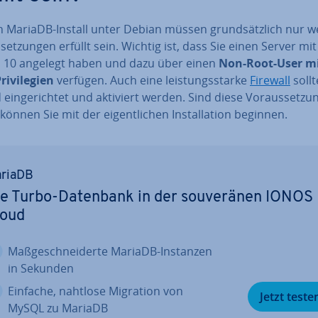
n MariaDB-Install unter Debian müssen grund­sätz­lich nur w
­set­zun­gen erfüllt sein. Wichtig ist, dass Sie einen Server mit
 10 angelegt haben und dazu über einen
Non-Root-User m
­vi­le­gi­en
verfügen. Auch eine leis­tungs­star­ke
Firewall
sollt
 ein­ge­rich­tet und aktiviert werden. Sind diese Vor­aus­set­zu
 können Sie mit der ei­gent­li­chen In­stal­la­ti­on beginnen.
riaDB
e Turbo-Datenbank in der sou­ve­rä­nen IONOS
loud
Maß­ge­schnei­der­te MariaDB-Instanzen
in Sekunden
Einfache, nahtlose Migration von
Jetzt teste
MySQL zu MariaDB