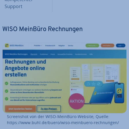
Support
WISO MeinBüro Rech­nun­gen
Screen­shot von der WISO-MeinBüro-Website; Quelle:
https://www.buhl.de/buero/wiso-meinbuero-rech­nun­gen/