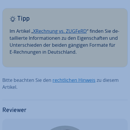
Tipp
Im Artikel „
XRechnung vs. ZUGFeRD
“ finden Sie de­
tail­lier­te In­for­ma­tio­nen zu den Ei­gen­schaf­ten und
Un­ter­schie­den der beiden gängigen Formate für
E-Rech­nun­gen in Deutsch­land.
Bitte beachten Sie den
recht­li­chen Hinweis
zu diesem
Artikel.
Reviewer