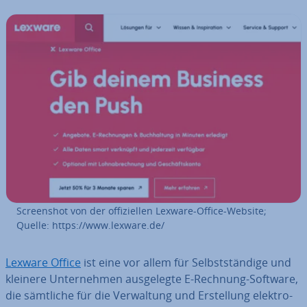
Screen­shot von der of­fi­zi­el­len Lexware-Office-Website;
Quelle: https://www.lexware.de/
Lexware Office
ist eine vor allem für Selbst­stän­di­ge und
kleinere Un­ter­neh­men aus­ge­leg­te E-Rechnung-Software,
die sämtliche für die Ver­wal­tung und Er­stel­lung elek­tro­