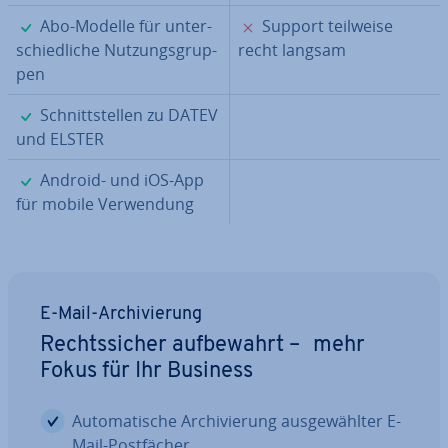
✓
✗
Abo-Modelle für un­ter­
Support teilweise
schied­li­che Nut­zungs­grup­
recht langsam
pen
✓
Schnitt­stel­len zu DATEV
und ELSTER
✓
Android- und iOS-App
für mobile Ver­wen­dung
E-Mail-Ar­chi­vie­rung
Rechts­si­cher auf­be­wahrt – mehr
Fokus für Ihr Business
Au­to­ma­ti­sche Ar­chi­vie­rung aus­ge­wähl­ter E-
Mail-Post­fä­cher