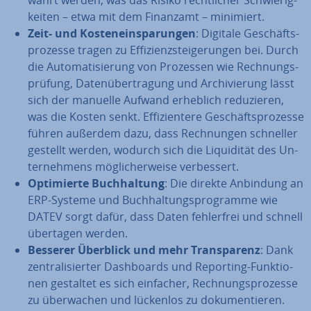
kei­ten – etwa mit dem Finanzamt – minimiert.
Zeit- und Kos­ten­ein­spa­run­gen
: Digitale Ge­schäfts­
pro­zes­se tragen zu Ef­fi­zi­enz­stei­ge­run­gen bei. Durch
die Au­to­ma­ti­sie­rung von Prozessen wie Rech­nungs­
prü­fung, Da­ten­über­tra­gung und Ar­chi­vie­rung lässt
sich der manuelle Aufwand erheblich re­du­zie­ren,
was die Kosten senkt. Ef­fi­zi­en­te­re Ge­schäfts­pro­zes­se
führen außerdem dazu, dass Rech­nun­gen schneller
gestellt werden, wodurch sich die Li­qui­di­tät des Un­
ter­neh­mens mög­li­cher­wei­se ver­bes­sert.
Op­ti­mier­te Buch­hal­tung
: Die direkte Anbindung an
ERP-Systeme und Buch­hal­tungs­pro­gram­me wie
DATEV sorgt dafür, dass Daten feh­ler­frei und schnell
übertagen werden.
Besserer Überblick und mehr Trans­pa­renz
: Dank
zen­tra­li­sier­ter Da­sh­boards und Reporting-Funk­tio­
nen gestaltet es sich einfacher, Rech­nungs­pro­zes­se
zu über­wa­chen und lückenlos zu do­ku­men­tie­ren.