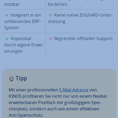
nutzbar
for­der­lich
✓
✗
In­te­griert in ein
Keine native ZUGFeRD-Un­ter­
um­fas­sen­des ERP-
stüt­zung
System
✓
✗
Anpassbar
Be­grenz­ter of­fi­zi­el­ler Support
durch eigene Er­wei­
te­run­gen
Tipp
Mit einer pro­fes­sio­nel­len
E-Mail-Adresse
von
IONOS pro­fi­tie­ren Sie nicht nur von einem flexibel
er­wei­ter­ba­ren Postfach mit groß­zü­gi­gem Spei­
cher­platz, sondern auch von einem ef­fek­ti­ven
Anti-Spam­schutz.