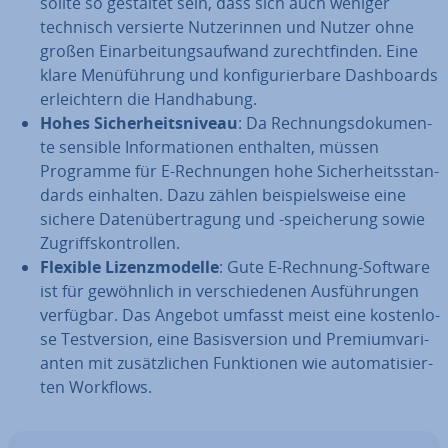
sollte so gestaltet sein, dass sich auch weniger
technisch versierte Nut­ze­rin­nen und Nutzer ohne
großen Ein­ar­bei­tungs­auf­wand zu­recht­fin­den. Eine
klare Me­nü­füh­rung und kon­fi­gu­rier­ba­re Da­sh­boards
er­leich­tern die Hand­ha­bung.
Hohes Si­cher­heits­ni­veau
: Da Rech­nungs­do­ku­men­
te sensible In­for­ma­tio­nen enthalten, müssen
Programme für E-Rech­nun­gen hohe Si­cher­heits­stan­
dards einhalten. Dazu zählen bei­spiels­wei­se eine
sichere Da­ten­über­tra­gung und -spei­che­rung sowie
Zu­griffs­kon­trol­len.
Flexible Li­zenz­mo­del­le
: Gute E-Rechnung-Software
ist für ge­wöhn­lich in ver­schie­de­nen Aus­füh­run­gen
verfügbar. Das Angebot umfasst meist eine kos­ten­lo­
se Test­ver­si­on, eine Ba­sis­ver­si­on und Pre­mi­um­va­ri­
an­ten mit zu­sätz­li­chen Funk­tio­nen wie au­to­ma­ti­sier­
ten Workflows.