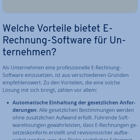
Welche Vorteile bietet E-
Rechnung-Software für Un­
ter­neh­men?
Als Un­ter­neh­men eine pro­fes­sio­nel­le E-Rechnung-
Software ein­zu­set­zen, ist aus ver­schie­de­nen Gründen
emp­feh­lens­wert. Zu den Vorteilen, die eine solche
Lösung mit sich bringt, zählen vor allem:
Au­to­ma­ti­sche Ein­hal­tung der ge­setz­li­chen An­for­
de­run­gen
: Alle ge­setz­li­chen Be­stim­mun­gen werden
ohne zu­sätz­li­chen Aufwand erfüllt. Führende Soft­
ware­lö­sun­gen ge­währ­leis­ten, dass E-Rech­nun­gen ge­
set­zes­kon­form erstellt und re­vi­si­ons­si­cher auf­be­
wahrt werden, was das Risiko recht­li­cher Schwie­rig­