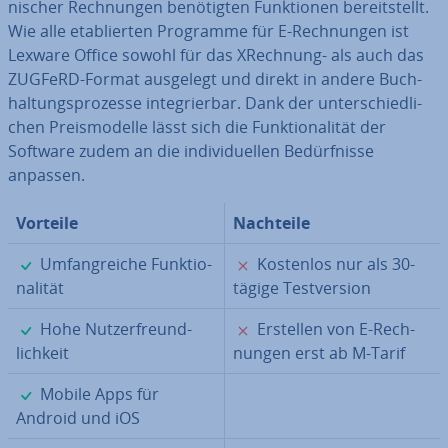
ni­scher Rech­nun­gen be­nö­tig­ten Funk­tio­nen be­reit­stellt.
Wie alle eta­blier­ten Programme für E-Rech­nun­gen ist
Lexware Office sowohl für das XRechnung- als auch das
ZUGFeRD-Format ausgelegt und direkt in andere Buch­
hal­tungs­pro­zes­se in­te­grier­bar. Dank der un­ter­schied­li­
chen Preis­mo­del­le lässt sich die Funk­tio­na­li­tät der
Software zudem an die in­di­vi­du­el­len Be­dürf­nis­se
anpassen.
Vorteile
Nachteile
✓
✗
Um­fang­rei­che Funk­tio­
Kostenlos nur als 30-
na­li­tät
tägige Test­ver­si­on
✓
✗
Hohe Nut­zer­freund­
Erstellen von E-Rech­
lich­keit
nun­gen erst ab M-Tarif
✓
Mobile Apps für
Android und iOS