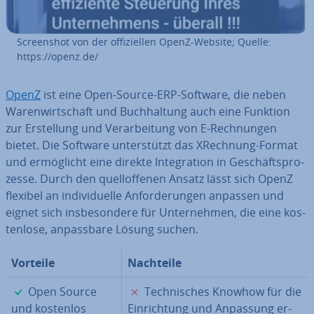
Screen­shot von der of­fi­zi­el­len OpenZ-Website; Quelle:
https://openz.de/
OpenZ
ist eine Open-Source-ERP-Software, die neben
Wa­ren­wirt­schaft und Buch­hal­tung auch eine Funktion
zur Er­stel­lung und Ver­ar­bei­tung von E-Rech­nun­gen
bietet. Die Software un­ter­stützt das XRechnung-Format
und er­mög­licht eine direkte In­te­gra­ti­on in Ge­schäfts­pro­
zes­se. Durch den quell­of­fe­nen Ansatz lässt sich OpenZ
flexibel an in­di­vi­du­el­le An­for­de­run­gen anpassen und
eignet sich ins­be­son­de­re für Un­ter­neh­men, die eine kos­
ten­lo­se, an­pass­ba­re Lösung suchen.
Vorteile
Nachteile
✓
✗
Open Source
Tech­ni­sches Knowhow für die
und kostenlos
Ein­rich­tung und Anpassung er­