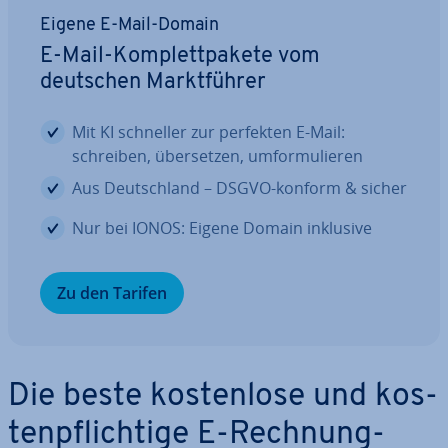
Eigene E-Mail-Domain
E-Mail-Kom­plett­pa­ke­te vom
deutschen Markt­füh­rer
Mit KI schneller zur perfekten E-Mail:
schreiben, über­set­zen, um­for­mu­lie­ren
Aus Deutsch­land – DSGVO-konform & sicher
Nur bei IONOS: Eigene Domain inklusive
Zu den Tarifen
Die beste kos­ten­lo­se und kos­
ten­pflich­ti­ge E-Rechnung-