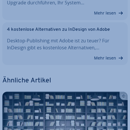
Upgrade durch­füh­ren, Ihr System…
Mehr lesen
4 kos­ten­lo­se Al­ter­na­ti­ven zu InDesign von Adobe
Desktop-Pu­bli­shing mit Adobe ist zu teuer? Für
InDesign gibt es kos­ten­lo­se Al­ter­na­ti­ven,…
Mehr lesen
Ähnliche Artikel