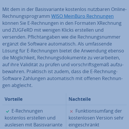
Mit dem in der Ba­sis­va­ri­an­te kostenlos nutzbaren Online-
Rech­nungs­pro­gramm
WISO MeinBüro Rech­nun­gen
können Sie E-Rech­nun­gen in den Formaten XRechnung
und ZUGFeRD mit wenigen Klicks erstellen und
versenden. Pflicht­an­ga­ben wie die Rech­nungs­num­mer
ergänzt die Software au­to­ma­tisch. Als um­fas­sen­de
Lösung für E-Rech­nun­gen bietet die Anwendung ebenso
die Mög­lich­keit, Rech­nungs­do­ku­men­te zu ver­ar­bei­ten,
auf ihre Validität zu prüfen und vor­schrifts­ge­mäß auf­zu­
be­wah­ren. Praktisch ist zudem, dass die E-Rechnung-
Software Zahlungen au­to­ma­tisch mit offenen Rech­nun­
gen abgleicht.
Vorteile
Nachteile
✓
✗
E-Rech­nun­gen
Funk­ti­ons­um­fang der
kostenlos erstellen und
kos­ten­lo­sen Version sehr
auslesen mit Ba­sis­va­ri­an­te
ein­ge­schränkt