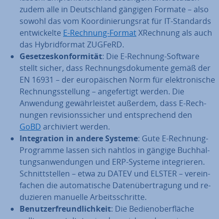
zudem alle in Deutsch­land gängigen Formate – also
sowohl das vom Ko­or­di­nie­rungs­rat für IT-Standards
ent­wi­ckel­te
E-Rechnung-Format
XRechnung als auch
das Hy­brid­for­mat ZUGFeRD.
Ge­set­zes­kon­for­mi­tät
: Die E-Rechnung-Software
stellt sicher, dass Rech­nungs­do­ku­men­te gemäß der
EN 16931 – der eu­ro­päi­schen Norm für elek­tro­ni­sche
Rech­nungs­stel­lung – an­ge­fer­tigt werden. Die
Anwendung ge­währ­leis­tet außerdem, dass E-Rech­
nun­gen re­vi­si­ons­si­cher und ent­spre­chend den
GoBD
ar­chi­viert werden.
In­te­gra­ti­on in andere Systeme
: Gute E-Rechnung-
Programme lassen sich nahtlos in gängige Buch­hal­
tungs­an­wen­dun­gen und ERP-Systeme in­te­grie­ren.
Schnitt­stel­len – etwa zu DATEV und ELSTER – ver­ein­
fa­chen die au­to­ma­ti­sche Da­ten­über­tra­gung und re­
du­zie­ren manuelle Ar­beits­schrit­te.
Be­nut­zer­freund­lich­keit
: Die Be­dien­ober­flä­che