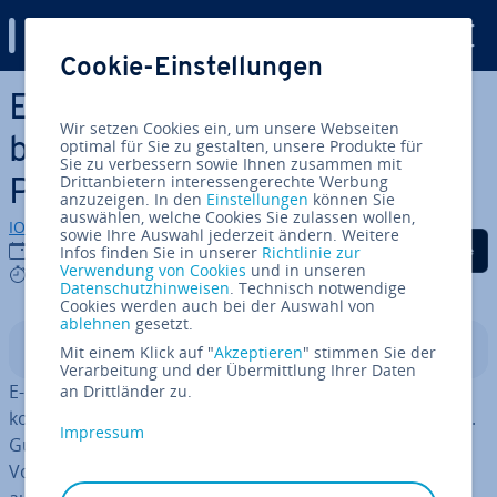
Digital Guide
Cookie-Einstellungen
Zum Haupt­in­halt springen
E-Rechnung-Software: Die
Wir setzen Cookies ein, um unsere Webseiten
besten E-Rechnung-
optimal für Sie zu gestalten, unsere Produkte für
Sie zu verbessern sowie Ihnen zusammen mit
Drittanbietern interessengerechte Werbung
Programme im Überblick
anzuzeigen. In den
Einstellungen
können Sie
auswählen, welche Cookies Sie zulassen wollen,
IONOS Redaktion
sowie Ihre Auswahl jederzeit ändern. Weitere
Auf Facebook teilen
Auf Twitter teilen
Auf LinkedIn tei
04.08.2026
Infos finden Sie in unserer
Richtlinie zur
Verwendung von Cookies
und in unseren
8 mins
Datenschutzhinweisen
. Technisch notwendige
Cookies werden auch bei der Auswahl von
ablehnen
gesetzt.
In­halts­ver­zeich­nis
Mit einem Klick auf "
Akzeptieren
" stimmen Sie der
Verarbeitung und der Übermittlung Ihrer Daten
E-Rechnung-Software er­mög­licht es, E-Rech­nun­gen un­
an Drittländer zu.
kom­pli­ziert zu erstellen, zu versenden und zu verwalten.
Impressum
Gute Programme erfüllen nicht nur die ge­setz­li­chen
Vorgaben, sondern bieten auch hilf­rei­che Features wie