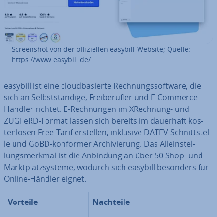
Screen­shot von der of­fi­zi­el­len easybill-Website; Quelle:
https://www.easybill.de/
easybill ist eine cloud­ba­sier­te Rech­nungs­soft­ware, die
sich an Selbst­stän­di­ge, Frei­be­ruf­ler und E-Commerce-
Händler richtet. E-Rech­nun­gen im XRechnung- und
ZUGFeRD-Format lassen sich bereits im dauerhaft kos­
ten­lo­sen Free-Tarif erstellen, inklusive DATEV-Schnitt­stel­
le und GoBD-konformer Ar­chi­vie­rung. Das Al­lein­stel­
lungs­merk­mal ist die Anbindung an über 50 Shop- und
Markt­platz­sys­te­me, wodurch sich easybill besonders für
Online-Händler eignet.
Vorteile
Nachteile