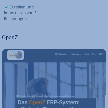
✓
Erstellen und
Im­por­tie­ren von E-
Rech­nun­gen
OpenZ