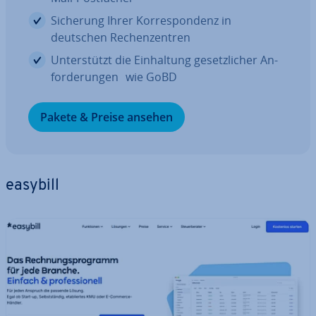
Sicherung Ihrer Kor­re­spon­denz in
deutschen Re­chen­zen­tren
Un­ter­stützt die Ein­hal­tung ge­setz­li­cher An­
for­de­run­gen wie GoBD
Pakete & Preise ansehen
easybill