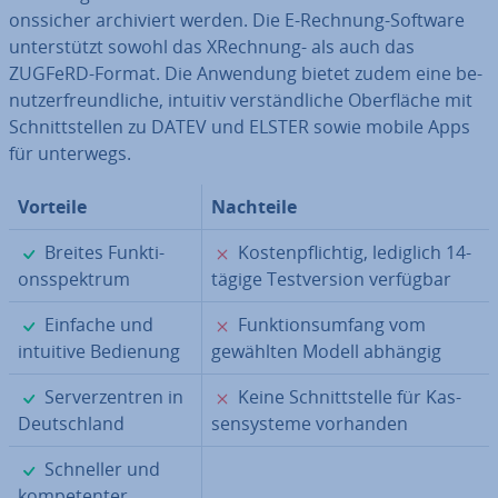
ons­si­cher ar­chi­viert werden. Die E-Rechnung-Software
un­ter­stützt sowohl das XRechnung- als auch das
ZUGFeRD-Format. Die Anwendung bietet zudem eine be­
nut­zer­freund­li­che, intuitiv ver­ständ­li­che Ober­flä­che mit
Schnitt­stel­len zu DATEV und ELSTER sowie mobile Apps
für unterwegs.
Vorteile
Nachteile
✓
✗
Breites Funk­ti­
Kos­ten­pflich­tig, lediglich 14-
ons­spek­trum
tägige Test­ver­si­on verfügbar
✓
✗
Einfache und
Funk­ti­ons­um­fang vom
intuitive Bedienung
gewählten Modell abhängig
✓
✗
Ser­ver­zen­tren in
Keine Schnitt­stel­le für Kas­
Deutsch­land
sen­sys­te­me vorhanden
✓
Schneller und
kom­pe­ten­ter