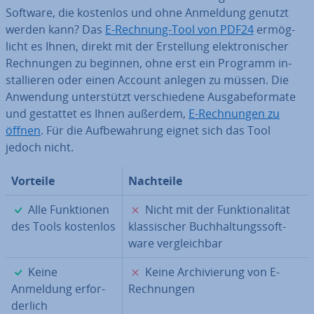
Software, die kostenlos und ohne Anmeldung genutzt
werden kann? Das
E-Rechnung-Tool von PDF24
er­mög­
licht es Ihnen, direkt mit der Er­stel­lung elek­tro­ni­scher
Rech­nun­gen zu beginnen, ohne erst ein Programm in­
stal­lie­ren oder einen Account anlegen zu müssen. Die
Anwendung un­ter­stützt ver­schie­de­ne Aus­ga­be­for­ma­te
und gestattet es Ihnen außerdem,
E-Rech­nun­gen zu
öffnen
. Für die Auf­be­wah­rung eignet sich das Tool
jedoch nicht.
Vorteile
Nachteile
✓
✗
Alle Funk­tio­nen
Nicht mit der Funk­tio­na­li­tät
des Tools kostenlos
klas­si­scher Buch­hal­tungs­soft­
ware ver­gleich­bar
✓
✗
Keine
Keine Ar­chi­vie­rung von E-
Anmeldung er­for­
Rech­nun­gen
der­lich