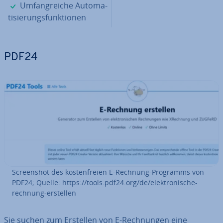
✓
Um­fang­rei­che Au­to­ma­
ti­sie­rungs­funk­tio­nen
PDF24
Screen­shot des kos­ten­frei­en E-Rechnung-Programms von
PDF24; Quelle: https://tools.pdf24.org/de/elek­tro­ni­sche-
rechnung-erstellen
Sie suchen zum Erstellen von E-Rech­nun­gen eine