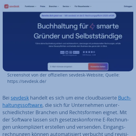
Screen­shot von der of­fi­zi­el­len sevdesk-Website; Quelle:
https://sevdesk.de/
Bei
sevdesk
handelt es sich um eine cloud­ba­sier­te
Buch­
hal­tungs­soft­ware
, die sich für Un­ter­neh­men un­ter­
schied­lichs­ter Branchen und Rechts­for­men eignet. Mit
der Software lassen sich ge­set­zes­kon­for­me E-Rech­nun­
gen un­kom­pli­ziert erstellen und versenden. Ein­gangs­
rech­nun­gen können au­to­ma­ti­siert verbucht und re­vi­si­