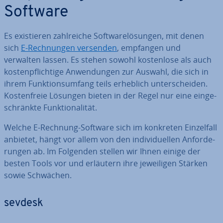
Software
Es exis­tie­ren zahl­rei­che Soft­ware­lö­sun­gen, mit denen
sich
E-Rech­nun­gen versenden
, empfangen und
verwalten lassen. Es stehen sowohl kos­ten­lo­se als auch
kos­ten­pflich­ti­ge An­wen­dun­gen zur Auswahl, die sich in
ihrem Funk­ti­ons­um­fang teils erheblich un­ter­schei­den.
Kos­ten­freie Lösungen bieten in der Regel nur eine ein­ge­
schränk­te Funk­tio­na­li­tät.
Welche E-Rechnung-Software sich im konkreten Ein­zel­fall
anbietet, hängt vor allem von den in­di­vi­du­el­len An­for­de­
run­gen ab. Im Folgenden stellen wir Ihnen einige der
besten Tools vor und erläutern ihre je­wei­li­gen Stärken
sowie Schwächen.
sevdesk