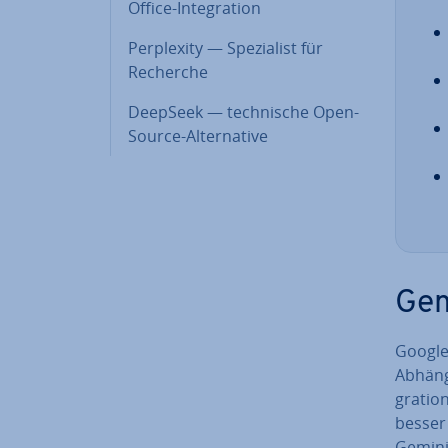
Office-In­te­gra­ti­on
Per­ple­xi­ty — Spe­zia­list für
Recherche
DeepSeek — tech­ni­sche Open-
Source-Al­ter­na­ti­ve
Gemi
Google
Abhängi
gra­ti­
besser 
Gemini-