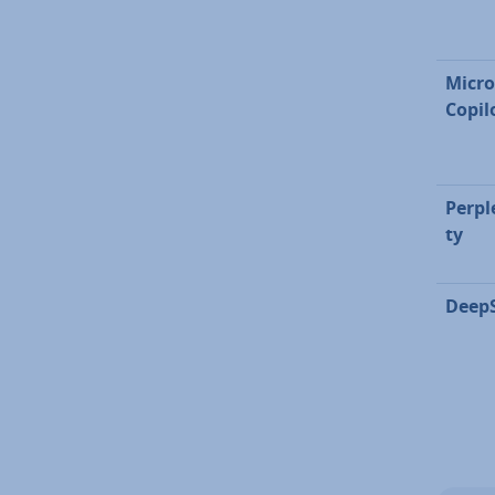
Micro
Copil
Per­ple
ty
Deep