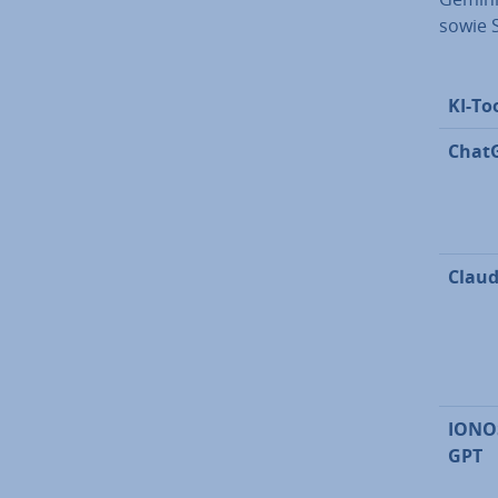
sowie 
KI-To
Chat
Clau
IONO
GPT