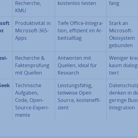
Recherche,
kostenlos testen
fang
KMU
soft
Pro­duk­ti­vi­tät in
Tiefe Office-In­te­gra­
Stark an
ot
Microsoft-365-
ti­on, effizient im Ar­
Microsoft-
Apps
beits­all­tag
Ökosystem
gebunden
­xi­
Recherche &
Antworten mit
Weniger krea
Fak­ten­prü­fung
Quellen, ideal für
kaum dia­log­
mit Quellen
Research
tiert
Seek
Tech­ni­sche
Leis­tungs­fä­hig,
Da­ten­schutz
Aufgaben,
teilweise Open
den­ken in d
Code, Open-
Source, kos­ten­ef­fi­
geringe Busi
Source-Ex­pe­ri­
zi­ent
In­te­gra­ti­on
men­te