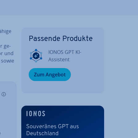
­hi­ge
Passende Produkte
r ge­
IONOS GPT KI-
or und
Assistent
 sowie
Zum Angebot
ⓘ
e