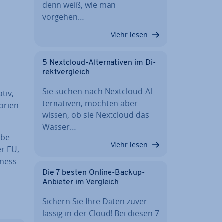
denn weiß, wie man
vorgehen…
Mehr lesen
5 Nextcloud-Al­ter­na­ti­ven im Di­
rekt­ver­gleich
Sie suchen nach Nextcloud-Al­
tiv,
ter­na­ti­ven, möchten aber
ori­en­
wissen, ob sie Nextcloud das
Wasser…
­be­
Mehr lesen
er EU,
ness-
Die 7 besten Online-Backup-
Anbieter im Vergleich
Sichern Sie Ihre Daten zu­ver­
läs­sig in der Cloud! Bei diesen 7