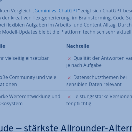
kten Vergleich „
Gemini vs. ChatGPT
“ zeigt sich ChatGPT be
n der kreativen Text­ge­ne­rie­rung, im Brain­stor­ming, Code-S
ei flexiblen Aufgaben im Arbeits- und Content-Alltag. Durch 
e Modell-Updates bleibt die Plattform technisch sehr aktuell
ile
Nachteile
✓
✗
r viel­sei­tig ein­setz­bar
Qualität der Antworten var
je nach Aufgabe
✓
✗
oße Community und viele
Da­ten­schutz­the­men bei
ra­tio­nen
sensiblen Daten relevant
✓
✗
rke Wei­ter­ent­wick­lung und
Leis­tungs­star­ke Versionen
Ökosystem
ten­pflich­tig
de — stärkste All­roun­der-Al­ter­