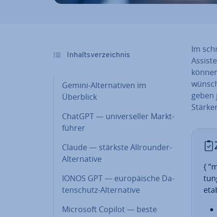
Im schn
In­halts­ver­zeich­nis
As­sis­
können 
wünsch
Gemini-Al­ter­na­ti­ven im
geben 
Überblick
Stärke
ChatGPT — uni­ver­sel­ler Markt­
füh­rer
Claude — stärkste All­roun­der-
Al­ter­na­ti­ve
{ “
IONOS GPT — eu­ro­päi­sche Da­
tung
ten­schutz-Al­ter­na­ti­ve
etab
Microsoft Copilot — beste