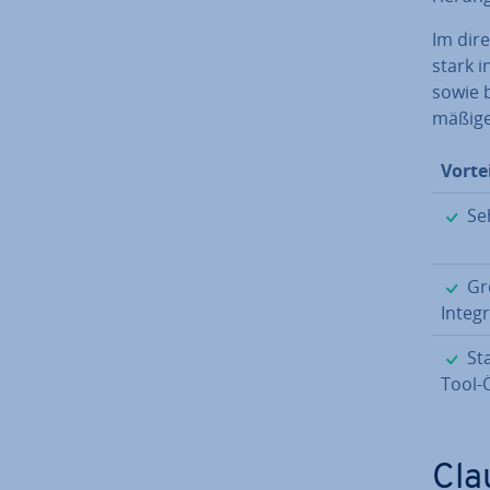
Im dire
stark i
sowie b
mä­ßi­g
Vorte
Seh
Gr
In­te­g
Sta
Tool-
Clau