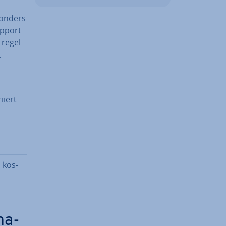
sonders
upport
re­gel­
.
iiert
 kos­
na­