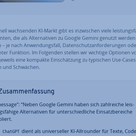
ell wach­sen­den KI-Markt gibt es in­zwi­schen viele leis­tungs­fä
ten­ten, die als Al­ter­na­ti­ven zu Google Gemini genutzt werden
– je nach An­wen­dungs­fall, Da­ten­schutz­an­for­de­run­gen ode
­ter Funktion. Im Folgenden stellen wir wichtige Optionen v
jeweils eine kompakte Ein­schät­zung zu typischen Use-Cases
n und Schwächen.
Zu­sam­men­fas­sung
message”: “Neben Google Gemini haben sich zahl­rei­che leis­
s­fä­hi­ge Al­ter­na­ti­ven für un­ter­schied­li­che Ein­satz­be­rei­che
liert.
dient als uni­ver­sel­ler KI-All­roun­der für Texte, Cod
ChatGPT