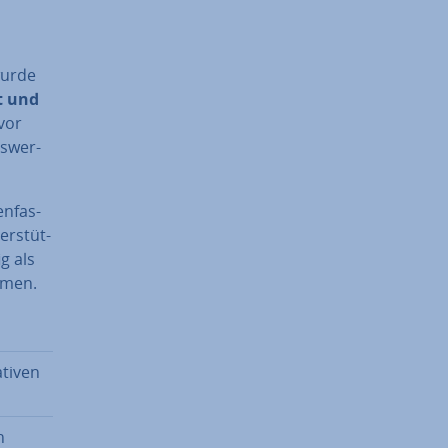
wurde
it und
 vor
s­wer­
n­fas­
r­stüt­
g als
­men.
ativen
n