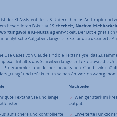
ist der KI-Assistent des US-Un­ter­neh­mens Anthropic und 
nem be­son­de­ren Fokus auf
Si­cher­heit, Nach­voll­zieh­bar­ke
­wor­tungs­vol­le KI-Nutzung
ent­wi­ckelt. Der Bot eignet sich
ür ana­ly­ti­sche Aufgaben, längere Texte und struk­tu­rier­te Au
.
e Use Cases von Claude sind die Text­ana­ly­se, das Zu­sam­me
plexer Inhalte, das Schreiben längerer Texte sowie die Un­te
i Pro­gram­mier- und Re­cher­che­auf­ga­ben. Claude wird häufi
rs „ruhig“ und re­flek­tiert in seinen Antworten wahr­ge­nom
ile
Nachteile
✓
✗
r gute Text­ana­ly­se und lange
Weniger stark im kre
xt­fens­ter
Output
✓
✗
us auf sichere und kon­trol­lier­te
Er­wei­ter­te Funk­tio­ne