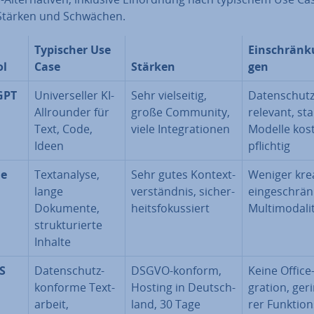
Stärken und Schwächen.
Typischer Use
Ein­schrän­k
ol
Case
Stärken
gen
GPT
Uni­ver­sel­ler KI-
Sehr viel­sei­tig,
Da­ten­schut
All­roun­der für
große Community,
relevant, st
Text, Code,
viele In­te­gra­tio­nen
Modelle kos­
Ideen
pflich­tig
de
Text­ana­ly­se,
Sehr gutes Kon­text­
Weniger krea
lange
ver­ständ­nis, si­cher­
ein­ge­schrän
Dokumente,
heits­fo­kus­siert
Mul­ti­mo­da­li­
struk­tu­rier­te
Inhalte
S
Da­ten­schutz­
DSGVO-konform,
Keine Office-
kon­for­me Text­
Hosting in Deutsch­
gra­ti­on, ge­r
ar­beit,
land, 30 Tage
rer Funk­ti­o