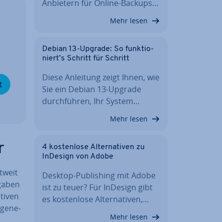
Anbietern für Online-Backups…
Mehr lesen
­
Debian 13-Upgrade: So funk­tio­
niert’s Schritt für Schritt
Diese Anleitung zeigt Ihnen, wie
t
Sie ein Debian 13-Upgrade
durch­füh­ren, Ihr System…
Mehr lesen
r
4 kos­ten­lo­se Al­ter­na­ti­ven zu
InDesign von Adobe
ltweit
Desktop-Pu­bli­shing mit Adobe
fgaben
ist zu teuer? Für InDesign gibt
tiven
es kos­ten­lo­se Al­ter­na­ti­ven,…
ge­ne­
Mehr lesen