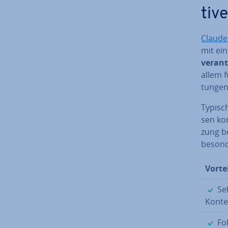
ti­ve
Claude
mit ei
ver­ant
allem f
tun­gen
Typisch
sen kom
zung be
besonde
Vorte
Seh
Kon­te
Fok