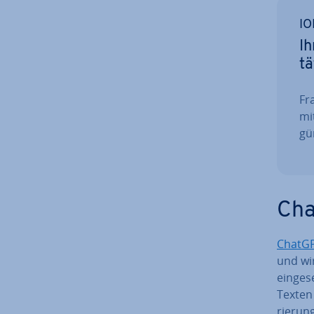
IO
Ih
tä
Fra
mi
gün
Chat
ChatG
und wir
ein­ge­
Texten 
rie­run