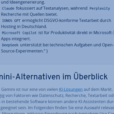
und Ideen­ge­ne­rie­rung.
fo­kus­siert auf Text­ana­ly­sen, während
Claude
Perplexity
Recherche mit Quellen bietet.
er­mög­licht DSGVO-konforme Text­ar­beit durch
IONOS GPT
Hosting in Deutsch­land.
ist für Pro­duk­ti­vi­tät direkt in Microsoft
Microsoft Copilot
Apps in­te­griert.
un­ter­stützt bei tech­ni­schen Aufgaben und Open-
DeepSeek
Source-Ex­pe­ri­men­ten.“ }
ni-Al­ter­na­ti­ven im Überblick
 Gemini ist nur eine von vielen
KI-Lösungen
auf dem Markt.
g von Faktoren wie Da­ten­schutz, Recherche, Text­ar­beit ode
on in be­stehen­de Software können andere KI-As­sis­ten­ten du
geeignet sein. Im Folgenden finden Sie eine Auswahl re­le­van
Al­ter­na­ti­ven, inklusive Ein­ord­nung nach typischem Use Ca