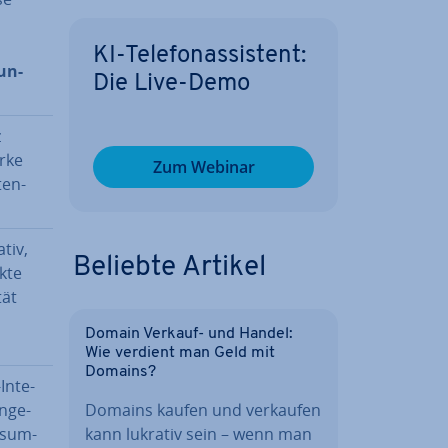
KI-Te­le­fon­as­sis­tent:
un­
Die Live-Demo
z
arke
Zum Webinar
ten­
tiv,
Beliebte Artikel
k­te
tät
Domain Verkauf- und Handel:
Wie verdient man Geld mit
Domains?
In­te­
in­ge­
Domains kaufen und verkaufen
ns­um­
kann lukrativ sein – wenn man