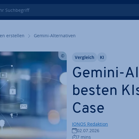
 Such­be­griff
en erstellen
Gemini-Al­ter­na­ti­ven
Vergleich
KI
Gemini-Al­t
besten KIs
Case
IONOS Redaktion
02.07.2026
7 mins