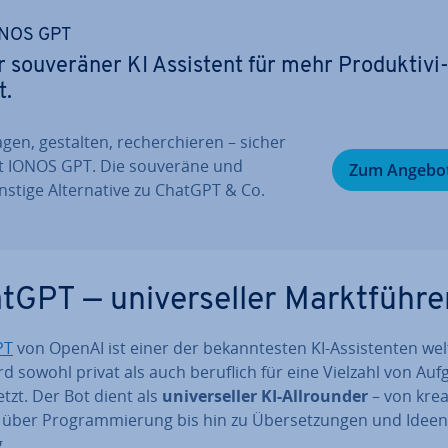
NOS GPT
r sou­ve­rä­ner KI Assistent für mehr Pro­duk­ti­vi
t.
gen, gestalten, re­cher­chie­ren – sicher
t IONOS GPT. Die souveräne und
Zum Angebo
stige Al­ter­na­ti­ve zu ChatGPT & Co.
GPT — uni­ver­sel­ler Markt­füh­re
PT
von OpenAI ist einer der be­kann­tes­ten KI-As­sis­ten­ten we
d sowohl privat als auch beruflich für eine Vielzahl von Au
setzt. Der Bot dient als
uni­ver­sel­ler KI-All­roun­der
– von krea
über Pro­gram­mie­rung bis hin zu Über­set­zun­gen und Ideen­
g.