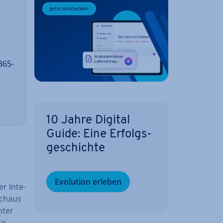
-365-
10 Jahre Digital
Guide: Eine Er­folgs­
ge­schich­te
Evolution erleben
r In­te­
rchaus
­ter
se