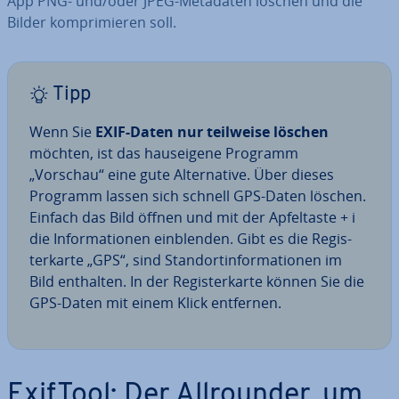
App PNG- und/oder JPEG-Metadaten löschen und die
Bilder kom­pri­mie­ren soll.
Tipp
Wenn Sie
EXIF-Daten nur teilweise löschen
möchten, ist das haus­ei­ge­ne Programm
„Vorschau“ eine gute Al­ter­na­ti­ve. Über dieses
Programm lassen sich schnell GPS-Daten löschen.
Einfach das Bild öffnen und mit der Ap­fel­tas­te + i
die In­for­ma­tio­nen ein­blen­den. Gibt es die Re­gis­
ter­kar­te „GPS“, sind Stand­ort­in­for­ma­tio­nen im
Bild enthalten. In der Re­gis­ter­kar­te können Sie die
GPS-Daten mit einem Klick entfernen.
ExifTool: Der All­roun­der, um