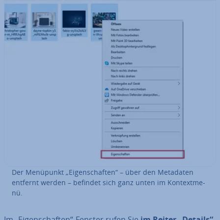
Der Menüpunkt „Ei­gen­schaf­ten“ – über den Metadaten
entfernt werden – befindet sich ganz unten im Kon­text­me­
nü.
Im „Ei­gen­schaf­ten“-Fenster rufen Sie
im Reiter „Details“