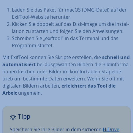
Laden Sie das Paket für macOS (DMG-Datei) auf der
ExifTool-Website herunter.
Klicken Sie doppelt auf das Disk-Image um die In­stal­
la­ti­on zu starten und folgen Sie den An­wei­sun­gen.
Schreiben Sie „exiftool“ in das Terminal und das
Programm startet.
Mit ExifTool können Sie Skripte erstellen, die
schnell und
au­to­ma­ti­siert
bei aus­ge­wähl­ten Bildern die Bild­in­for­ma­
tio­nen löschen oder Bilder im kom­for­ta­blen Sta­pel­be­
trieb um bestimmte Daten erweitern. Wenn Sie oft mit
digitalen Bildern arbeiten,
er­leich­tert das Tool die
Arbeit
ungemein.
Tipp
Speichern Sie Ihre Bilder in dem sicheren
HiDrive