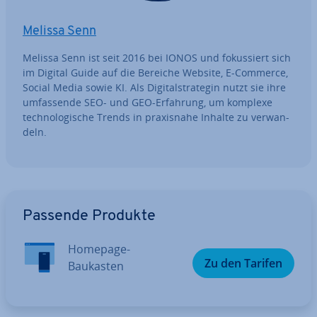
Melissa Senn
Melissa Senn ist seit 2016 bei IONOS und fo­kus­siert sich
im Digital Guide auf die Bereiche Website, E-Commerce,
Social Media sowie KI. Als Di­gi­tal­stra­te­gin nutzt sie ihre
um­fas­sen­de SEO- und GEO-Erfahrung, um komplexe
tech­no­lo­gi­sche Trends in pra­xis­na­he Inhalte zu ver­wan­
deln.
Zum Hauptmenü
Passende Produkte
Homepage-
Zu den Tarifen
Baukasten