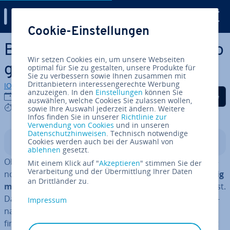
Digital Guide
Cookie-Einstellungen
Zum Haupt­in­halt springen
Bild­in­for­ma­tio­nen löschen: So
Wir setzen Cookies ein, um unsere Webseiten
geht’s
optimal für Sie zu gestalten, unsere Produkte für
Sie zu verbessern sowie Ihnen zusammen mit
Drittanbietern interessengerechte Werbung
IONOS Redaktion
anzuzeigen. In den
Einstellungen
können Sie
Auf Facebook teilen
Auf Twitter teilen
Auf LinkedIn tei
19.06.2020
auswählen, welche Cookies Sie zulassen wollen,
4 mins
sowie Ihre Auswahl jederzeit ändern. Weitere
Infos finden Sie in unserer
Richtlinie zur
Verwendung von Cookies
und in unseren
Datenschutzhinweisen
. Technisch notwendige
Cookies werden auch bei der Auswahl von
In­halts­ver­zeich­nis
ablehnen
gesetzt.
Ob mit der Di­gi­tal­ka­me­ra oder dem Smart­phone auf­ge­
Mit einem Klick auf "
Akzeptieren
" stimmen Sie der
Verarbeitung und der Übermittlung Ihrer Daten
nom­men – im Netz hoch­ge­la­de­ne Fotos
verraten häufig
an Drittländer zu.
mehr In­for­ma­tio­nen
über die Aufnahme, als uns lieb ist.
Datum und Uhrzeit der Aufnahme oder die GPS-Ko­or­di­
Impressum
na­ten, die Auskunft über den Ort der Aufnahme geben,
finden versierte Anwender mühelos. Umso wichtiger ist