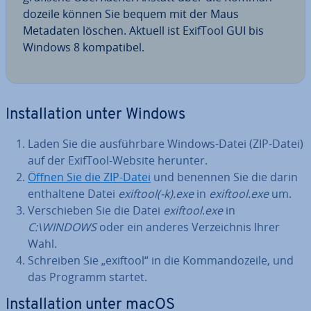
do­zei­le können Sie bequem mit der Maus
Metadaten löschen. Aktuell ist ExifTool GUI bis
Windows 8 kom­pa­ti­bel.
In­stal­la­ti­on unter Windows
Laden Sie die aus­führ­ba­re Windows-Datei (ZIP-Datei)
auf der ExifTool-Website herunter.
Öffnen Sie die ZIP-Datei
und benennen Sie die darin
ent­hal­te­ne Datei
exiftool(-k).exe
in
exiftool.exe
um.
Ver­schie­ben Sie die Datei
exiftool.exe
in
C:\WINDOWS
oder ein anderes Ver­zeich­nis Ihrer
Wahl.
Schreiben Sie „exiftool“ in die Kom­man­do­zei­le, und
das Programm startet.
In­stal­la­ti­on unter macOS