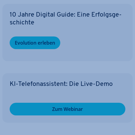
10 Jahre Digital Guide: Eine Er­folgs­ge­
schich­te
Evolution erleben
KI-Te­le­fon­as­sis­tent: Die Live-Demo
Zum Webinar