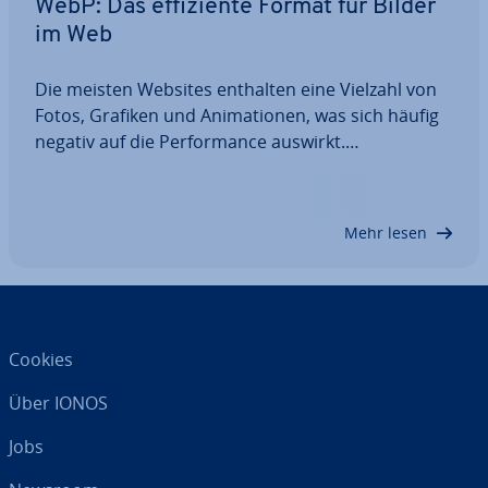
WebP: Das ef­fi­zi­en­te Format für Bilder
im Web
Die meisten Websites enthalten eine Vielzahl von
Fotos, Grafiken und Ani­ma­tio­nen, was sich häufig
negativ auf die Per­for­mance auswirkt.
Maßnahmen wie die Kom­pri­mie­rung der Bild­da­tei­
en dämmen das Problem ein, weshalb diese
Technik auch häufig zum Einsatz kommt. Mit dem
Mehr lesen
WebP-Format…
Cookies
Über IONOS
Jobs