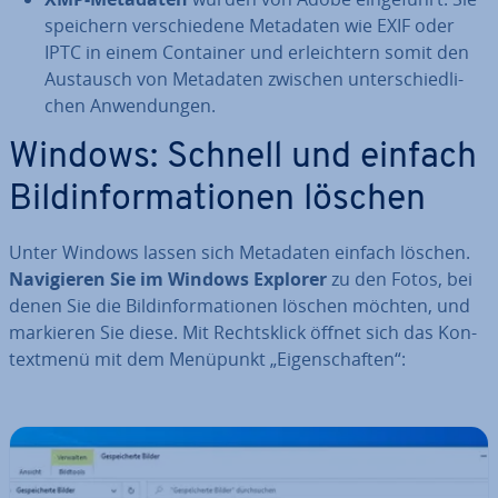
speichern ver­schie­de­ne Metadaten wie EXIF oder
IPTC in einem Container und er­leich­tern somit den
Austausch von Metadaten zwischen un­ter­schied­li­
chen An­wen­dun­gen.
Windows: Schnell und einfach
Bild­in­for­ma­tio­nen löschen
Unter Windows lassen sich Metadaten einfach löschen.
Na­vi­gie­ren Sie im Windows Explorer
zu den Fotos, bei
denen Sie die Bild­in­for­ma­tio­nen löschen möchten, und
markieren Sie diese. Mit Rechts­klick öffnet sich das Kon­
text­me­nü mit dem Menüpunkt „Ei­gen­schaf­ten“: