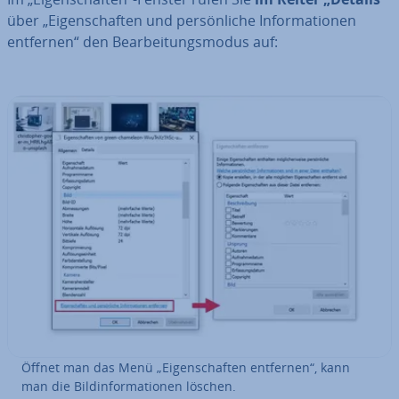
über „Ei­gen­schaf­ten und per­sön­li­che In­for­ma­tio­nen
entfernen“ den Be­ar­bei­tungs­mo­dus auf:
Öffnet man das Menü „Ei­gen­schaf­ten entfernen“, kann
man die Bild­in­for­ma­tio­nen löschen.