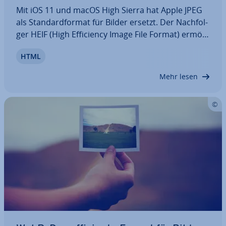
Mit iOS 11 und macOS High Sierra hat Apple JPEG
als Stan­dard­for­mat für Bilder ersetzt. Der Nach­fol­
ger HEIF (High Ef­fi­ci­en­cy Image File Format) er­mög­
licht es den Nutzern unter anderem, Fotos platz­
HTML
spa­ren­der und in höherer Qualität ab­zu­spei­chern.
Da andere Platt­for­men wie Windows…
Mehr lesen