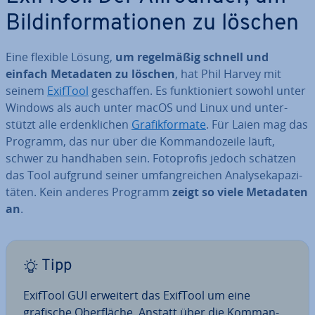
Bild­in­for­ma­tio­nen zu löschen
Eine flexible Lösung,
um re­gel­mä­ßig schnell und
einfach Metadaten zu löschen
, hat Phil Harvey mit
seinem
ExifTool
ge­schaf­fen. Es funk­tio­niert sowohl unter
Windows als auch unter macOS und Linux und un­ter­
stützt alle er­denk­li­chen
Gra­fik­for­ma­te
. Für Laien mag das
Programm, das nur über die Kom­man­do­zei­le läuft,
schwer zu handhaben sein. Fo­to­pro­fis jedoch schätzen
das Tool aufgrund seiner um­fang­rei­chen Ana­ly­se­ka­pa­zi­
tä­ten. Kein anderes Programm
zeigt so viele Metadaten
an
.
Tipp
ExifTool GUI erweitert das ExifTool um eine
grafische Ober­flä­che. Anstatt über die Kom­man­