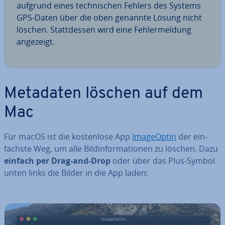
aufgrund eines tech­ni­schen Fehlers des Systems
GPS-Daten über die oben genannte Lösung nicht
löschen. Statt­des­sen wird eine Feh­ler­mel­dung
angezeigt.
Metadaten löschen auf dem
Mac
Für macOS ist die kos­ten­lo­se App
Image­Op­tin
der ein­
fachs­te Weg, um alle Bild­in­for­ma­tio­nen zu löschen. Dazu
einfach per Drag-and-Drop
oder über das Plus-Symbol
unten links die Bilder in die App laden: