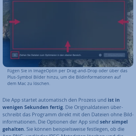
Fügen Sie in Image­Op­tin per Drag-and-Drop oder über das
Plus-Symbol Bilder hinzu, um die Bild­in­for­ma­tio­nen auf
dem Mac zu löschen.
Die App startet au­to­ma­tisch den Prozess und
ist in
wenigen Sekunden fertig
. Die Ori­gi­nal­da­tei­en über­
schreibt das Programm direkt mit den Dateien ohne Bild­
in­for­ma­tio­nen. Die Optionen der App sind
sehr simpel
gehalten
. Sie können bei­spiels­wei­se festlegen, ob die