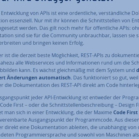
Ent­wick­lung von APIs ist eine or­dent­li­che, ver­ständ­li­che Do
ti­on es­sen­zi­ell. Nur mit ihr können die Schnitt­stel­len von Ent
n­ge­setzt werden. Das gilt noch mehr für öf­fent­li­che APIs: o
ta­ti­on sind sie für die Community un­brauch­bar, lassen sie s
er­brei­ten und bringen keinen Erfolg.
 ist die derzeit beste Mög­lich­keit, REST-APIs zu do­ku­men­tie
ahezu alle Web­ser­vices und In­for­ma­tio­nen rund um die Sch
 abbilden kann. Es wächst gleich­mä­ßig mit dem System und
d
rt Än­de­run­gen au­to­ma­tisch
. Das funk­tio­niert so gut, weil
 die Do­ku­men­ta­ti­on des REST-API direkt am Code hin­ter­le
­gangs­punkt jeder API-Ent­wick­lung ist entweder der Pro­g
Code First – oder die Schnitt­stel­len­be­schrei­bung – Design Fi
t man sich in einer Ent­wick­lung, die der Maxime
Code First
 ver­ein­bar­te Aus­gangs­punkt der Pro­gramm­code. Aus dies
 direkt eine Do­ku­men­ta­ti­on ableiten, die un­ab­hän­gig von
n­de­ten Pro­gram­mier­spra­che und sowohl von Maschinen al