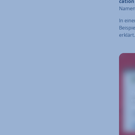
ca­ti­on
Name
In ein
Beispie
erklärt
Z
e
a