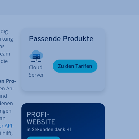
­dig
artung
Passende Produkte
ens
 Team
 die
Zu den Tarifen
Cloud
Server
­on Pro­
den An­
 und
 denen
un­gen
man
enAPI
-
 hilft,