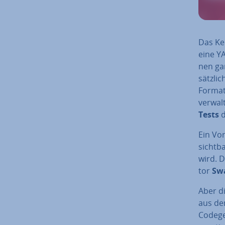
Das Ker
eine YA
nen gan
sätz­li
Format.
verwal
Tests
d
Ein Vor
sichtba
wird. D
tor
Sw
Aber di
aus de
Code­ge