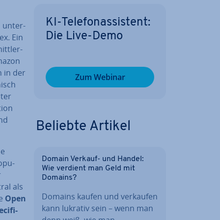
KI-Te­le­fon­as­sis­tent:
 un­ter­
Die Live-Demo
ex. Ein
tt­ler­
Amazon
n in der
Zum Webinar
nisch
nter
i­on
und
Beliebte Artikel
ie
Domain Verkauf- und Handel:
o­pu­
Wie verdient man Geld mit
r
Domains?
tral als
Domains kaufen und verkaufen
ie
Open
kann lukrativ sein – wenn man
i­fi­
denn weiß, wie man