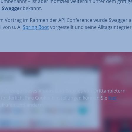
umbenannt – ist aber in­of­fi­zi­ell weiterhin unter dem grif­fi­g
n
Swagger
bekannt.
em Vortrag im Rahmen der API Con­fe­rence wurde Swagger 
l von u. A.
Spring Boot
vor­ge­stellt und seine All­tags­in­te­grie
.
ur Anzeige dieses Videos sind Cookies von Drittanbietern
rforderlich. Ihre Cookie-Einstellungen können Sie
hier
ufrufen und ändern.