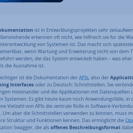
­ku­men­ta­ti­on
ist in Ent­wick­lungs­pro­jek­ten sehr zeit­auf­wen
ßen­ste­hen­de erkennen oft nicht, wie hilfreich sie für die W
­ter­ent­wick­lung von Systemen ist. Das macht sich spä­tes­t
emerkbar, wenn Wartung und Er­wei­te­rung nicht von dem
e­führt werden, die das System ent­wi­ckelt haben – was eher
ls die Ausnahme ist.
chtiger ist die Do­ku­men­ta­ti­on der
APIs
, also der
Ap­pli­ca­ti
ng In­ter­faces
oder zu Deutsch: Schnitt­stel­len. Sie verbin
­gen mit­ein­an­der und die Ap­pli­ka­tio­nen mit Da­ten­quel­len
n Systemen. Es gibt heute kaum noch An­wen­dungs­fäl­le, in
ine Vielzahl von APIs die zentrale Rolle in Software-Ver­bin­d
n. Um aber die Schnitt­stel­len verwenden zu können, muss 
re Struktur und Funk­tio­nen kennen. Das er­mög­licht die
Op
i­ka­ti­on Swagger, die als
offenes Be­schrei­bungs­for­mat
dabei