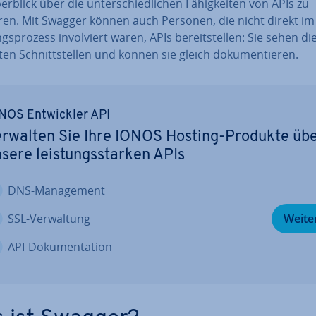
rblick über die un­ter­schied­li­chen Fä­hig­kei­ten von APIs zu
en. Mit Swagger können auch Personen, die nicht direkt im
gs­pro­zess in­vol­viert waren, APIs be­reit­stel­len: Sie sehen di
en Schnitt­stel­len und können sie gleich do­ku­men­tie­ren.
NOS Ent­wick­ler API
rwalten Sie Ihre IONOS Hosting-Produkte üb
sere leis­tungs­star­ken APIs
DNS-Ma­nage­ment
SSL-Ver­wal­tung
Weite
API-Do­ku­men­ta­ti­on