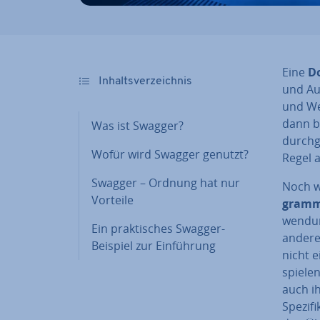
Eine
Do
In­halts­ver­zeich­nis
und Au­
und Wei
dann b
Was ist Swagger?
durch­g
Wofür wird Swagger genutzt?
Regel a
Swagger – Ordnung hat nur
Noch wi
Vorteile
grammi
wen­dun
Ein prak­ti­sches Swagger-
andere
Beispiel zur Ein­füh­rung
nicht e
spiele
auch ih
Spe­zi­f