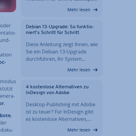
Mehr lesen
 oder
Debian 13-Upgrade: So funk­tio­
­ta­tio­
niert’s Schritt für Schritt
rund­
Diese Anleitung zeigt Ihnen, wie
Sie ein Debian 13-Upgrade
­ti­on
durch­füh­ren, Ihr System…
oc-
Mehr lesen
s­mo­dus
4 kos­ten­lo­se Al­ter­na­ti­ven zu
­stützt
InDesign von Adobe
e­nera­
or
.
Desktop-Pu­bli­shing mit Adobe
ist zu teuer? Für InDesign gibt
bote
,
es kos­ten­lo­se Al­ter­na­ti­ven,…
ler
 do­ku­
Mehr lesen