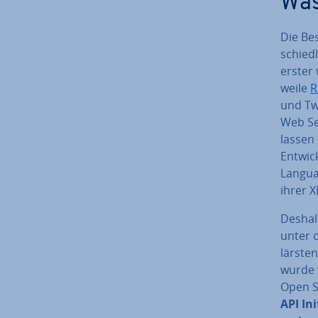
Was
Die Be­
schied­
erster 
wei­le
R
und Tw
Web Se
lassen
Ent­wick
Langua
ihrer X
Deshalb
unter d
lärs­te
wurde vo
Open S
API In­i