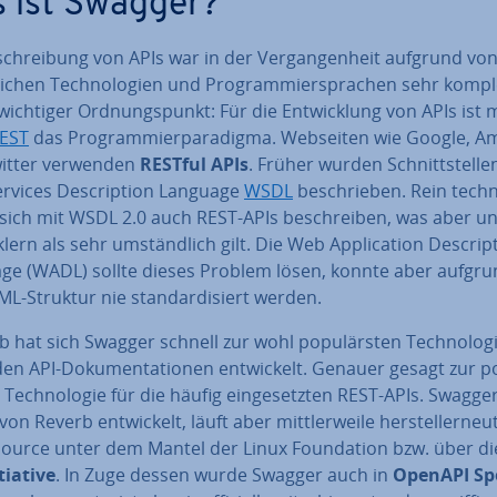
 ist Swagger?
schrei­bung von APIs war in der Ver­gan­gen­heit aufgrund von
li­chen Tech­no­lo­gien und Pro­gram­mier­spra­chen sehr kompl
wichtiger Ord­nungs­punkt: Für die Ent­wick­lung von APIs ist mi
EST
das Pro­gram­mier­pa­ra­dig­ma. Webseiten wie Google, 
itter verwenden
RESTful APIs
. Früher wurden Schnitt­stel­le
rvices De­scrip­ti­on Language
WSDL
be­schrie­ben. Rein tech
 sich mit WSDL 2.0 auch REST-APIs be­schrei­ben, was aber u
­lern als sehr um­ständ­lich gilt. Die Web Ap­pli­ca­ti­on De­scrip­t
ge (WADL) sollte dieses Problem lösen, konnte aber aufgr
ML-Struktur nie stan­dar­di­siert werden.
 hat sich Swagger schnell zur wohl po­pu­lärs­ten Tech­no­lo­g
en API-Do­ku­men­ta­tio­nen ent­wi­ckelt. Genauer gesagt zur p
n Tech­no­lo­gie für die häufig ein­ge­setz­ten REST-APIs. Swagge
n Reverb ent­wi­ckelt, läuft aber mitt­ler­wei­le her­stel­ler­neu­
ource unter dem Mantel der Linux Foun­da­ti­on bzw. über d
tia­ti­ve
. In Zuge dessen wurde Swagger auch in
OpenAPI Spe­c