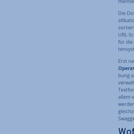
men­tier
Die Do­
zi­fi­ka
sortie
URL-Sc
für die
ten­sys
Erst na
Ope­ra
bung au
verwalt
Textfor
allem 
werden 
gleich­
Swagge
Wof