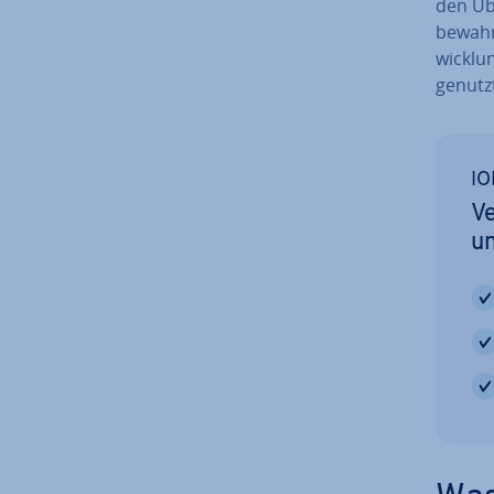
den Übe
bewahr
wick­lun
genutzt
IO
Ve
un