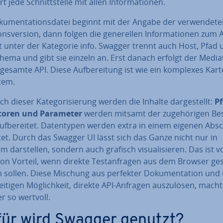
t jede Schnitt­stel­le mit allen In­for­ma­tio­nen.
ku­men­ta­ti­ons­da­tei beginnt mit der Angabe der ver­wen­de­t
­ti­ons­ver­si­on, dann folgen die ge­ne­rel­len In­for­ma­tio­nen zum 
rt unter der Kategorie info. Swagger trennt auch Host, Pfad
hema und gibt sie einzeln an. Erst danach erfolgt der Medi
 gesamte API. Diese Auf­be­rei­tung ist wie ein komplexes Kar­te
­tem.
ch dieser Ka­te­go­ri­sie­rung werden die Inhalte dar­ge­stellt:
Pf
­to­ren und Parameter
werden mitsamt der zu­ge­hö­ri­gen Be­
f­be­rei­tet. Da­ten­ty­pen werden extra in einem eigenen Absc
et. Durch das Swagger UI lässt sich das Ganze nicht nur in
m dar­stel­len, sondern auch grafisch vi­sua­li­sie­ren. Das ist v
von Vorteil, wenn direkte Test­an­fra­gen aus dem Browser g
sollen. Diese Mischung aus perfekter Do­ku­men­ta­ti­on und
zei­ti­gen Mög­lich­keit, direkte API-Anfragen aus­zu­lö­sen, macht
r so wertvoll.
ür wird Swagger genutzt?