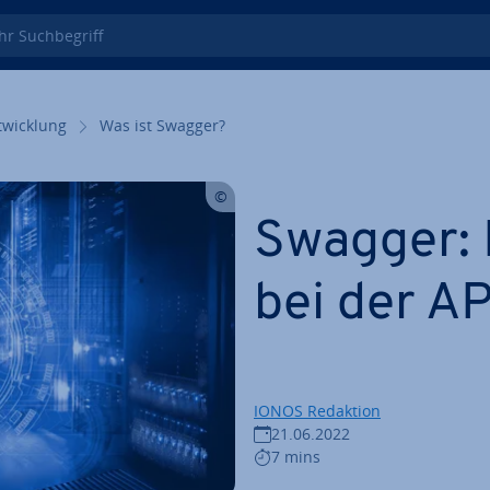
 Such­be­griff
wick­lung
Was ist Swagger?
Swagger:
bei der AP
IONOS Redaktion
21.06.2022
7 mins