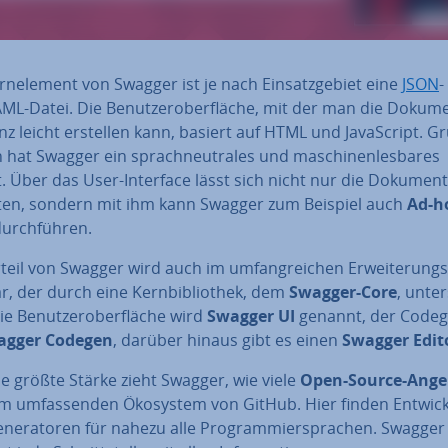
n­ele­ment von Swagger ist je nach Ein­satz­ge­biet eine
JSON
-
ML-Datei. Die Be­nut­zer­ober­flä­che, mit der man die Do­ku­men
z leicht erstellen kann, basiert auf HTML und Ja­va­Script. G
ch hat Swagger ein sprach­neu­tra­les und ma­schi­nen­les­ba­res
 Über das User-Interface lässt sich nicht nur die Do­ku­men­ta
ten, sondern mit ihm kann Swagger zum Beispiel auch
Ad-h
urch­füh­ren.
teil von Swagger wird auch im um­fang­rei­chen Er­wei­te­rung
r, der durch eine Kern­bi­blio­thek, dem
Swagger-Core
, un­ter
ie Be­nut­zer­ober­flä­che wird
Swagger UI
genannt, der Code­g
agger Codegen
, darüber hinaus gibt es einen
Swagger Edit
e größte Stärke zieht Swagger, wie viele
Open-Source-Ange
m um­fas­sen­den Ökosystem von GitHub. Hier finden Ent­wick­
­nera­to­ren für nahezu alle Pro­gram­mier­spra­chen. Swagger