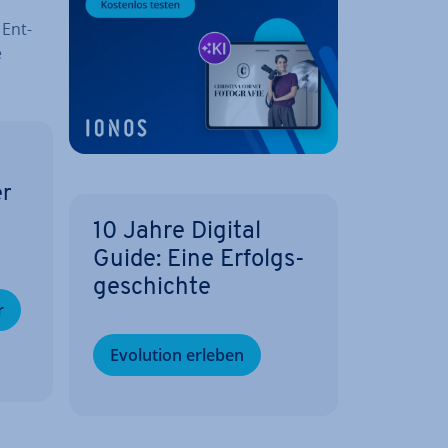
 Ent­
e
er
10 Jahre Digital
Guide: Eine Er­folgs­
ge­schich­te
r
Evolution erleben