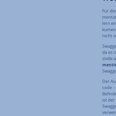
Für die 
men­ta­
lern ei
ku­men­
nicht v
Swagger
da es n
stel­le
men­tie
Swagger
Der Aus
code – 
Befinde
ist der
Swagger
ver­we