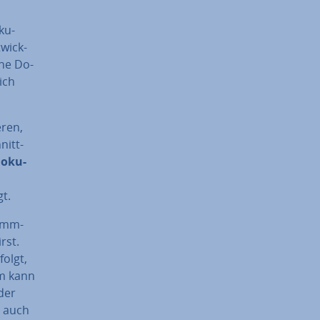
­ku­
­wick­
hne Do­
ich
­ren,
nitt­
o­ku­
gt.
ramm­
rst.
folgt,
em kann
 der
s auch