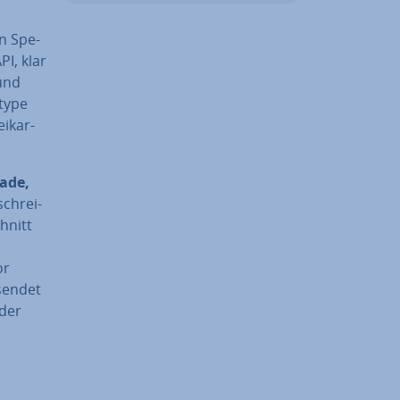
en Spe­
API, klar
 und
atype
i­kar­
ade,
schrei­
hnitt
or
esendet
 der