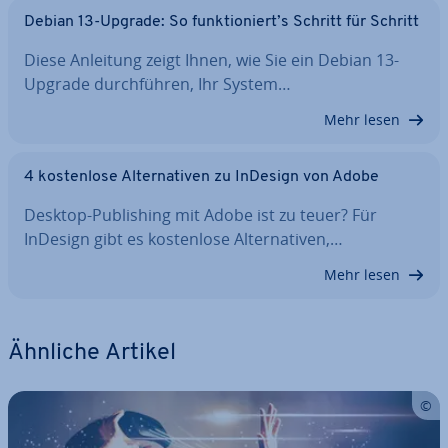
Debian 13-Upgrade: So funk­tio­niert’s Schritt für Schritt
Diese Anleitung zeigt Ihnen, wie Sie ein Debian 13-
Upgrade durch­füh­ren, Ihr System…
Mehr lesen
4 kos­ten­lo­se Al­ter­na­ti­ven zu InDesign von Adobe
Desktop-Pu­bli­shing mit Adobe ist zu teuer? Für
InDesign gibt es kos­ten­lo­se Al­ter­na­ti­ven,…
Mehr lesen
Ähnliche Artikel