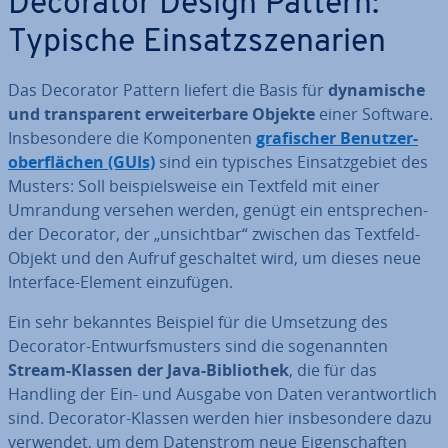
Decorator Design Pattern:
Typische Ein­satz­sze­na­ri­en
Das Decorator Pattern liefert die Basis für
dy­na­mi­sche
und trans­pa­rent er­wei­ter­ba­re
Objekte
einer Software.
Ins­be­son­de­re die Kom­po­nen­ten
gra­fi­scher Be­nut­zer­
ober­flä­chen (GUIs)
sind ein typisches Ein­satz­ge­biet des
Musters: Soll bei­spiels­wei­se ein Textfeld mit einer
Umrandung versehen werden, genügt ein ent­spre­chen­
der Decorator, der „un­sicht­bar“ zwischen das Textfeld-
Objekt und den Aufruf ge­schal­tet wird, um dieses neue
Interface-Element ein­zu­fü­gen.
Ein sehr bekanntes Beispiel für die Umsetzung des
Decorator-Ent­wurfs­mus­ters sind die so­ge­nann­ten
Stream-Klassen der Java-Bi­blio­thek
, die für das
Handling der Ein- und Ausgabe von Daten ver­ant­wort­lich
sind. Decorator-Klassen werden hier ins­be­son­de­re dazu
verwendet, um dem Da­ten­strom neue Ei­gen­schaf­ten