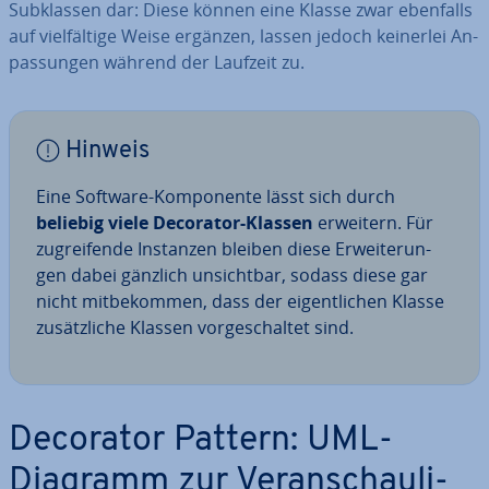
Sub­klas­sen dar: Diese können eine Klasse zwar ebenfalls
auf viel­fäl­ti­ge Weise ergänzen, lassen jedoch keinerlei An­
pas­sun­gen während der Laufzeit zu.
Hinweis
Eine Software-Kom­po­nen­te lässt sich durch
beliebig viele Decorator-Klassen
erweitern. Für
zu­grei­fen­de Instanzen bleiben diese Er­wei­te­run­
gen dabei gänzlich un­sicht­bar, sodass diese gar
nicht mit­be­kom­men, dass der ei­gent­li­chen Klasse
zu­sätz­li­che Klassen vor­ge­schal­tet sind.
Decorator Pattern: UML-
Diagramm zur Ver­an­schau­li­