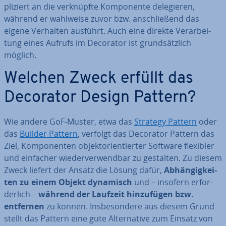
pli­ziert an die ver­knüpf­te Kom­po­nen­te de­le­gie­ren,
während er wahlweise zuvor bzw. an­schlie­ßend das
eigene Verhalten ausführt. Auch eine direkte Ver­ar­bei­
tung eines Aufrufs im Decorator ist grund­sätz­lich
möglich.
Welchen Zweck erfüllt das
Decorator Design Pattern?
Wie andere GoF-Muster, etwa das
Strategy Pattern
oder
das
Builder Pattern
, verfolgt das Decorator Pattern das
Ziel, Kom­po­nen­ten ob­jekt­ori­en­tier­ter Software flexibler
und einfacher wie­der­ver­wend­bar zu gestalten. Zu diesem
Zweck liefert der Ansatz die Lösung dafür,
Ab­hän­gig­kei­
ten zu einem Objekt dynamisch
und – insofern er­for­
der­lich –
während der Laufzeit hin­zu­fü­gen bzw.
entfernen
zu können. Ins­be­son­de­re aus diesem Grund
stellt das Pattern eine gute Al­ter­na­ti­ve zum Einsatz von