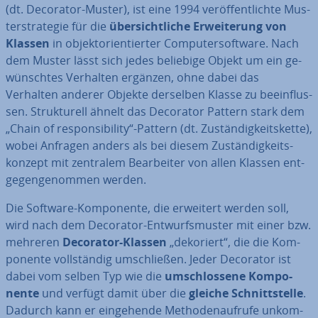
(dt. Decorator-Muster), ist eine 1994 ver­öf­fent­lich­te Mus­
ter­stra­te­gie für die
über­sicht­li­che Er­wei­te­rung von
Klassen
in ob­jekt­ori­en­tier­ter Com­pu­ter­soft­ware. Nach
dem Muster lässt sich jedes beliebige Objekt um ein ge­
wünsch­tes Verhalten ergänzen, ohne dabei das
Verhalten anderer Objekte derselben Klasse zu be­ein­flus­
sen. Struk­tu­rell ähnelt das Decorator Pattern stark dem
„Chain of re­spon­si­bi­li­ty“-Pattern (dt. Zu­stän­dig­keits­ket­te),
wobei Anfragen anders als bei diesem Zu­stän­dig­keits­
kon­zept mit zentralem Be­ar­bei­ter von allen Klassen ent­
ge­gen­ge­nom­men werden.
Die Software-Kom­po­nen­te, die erweitert werden soll,
wird nach dem Decorator-Ent­wurfs­mus­ter mit einer bzw.
mehreren
Decorator-Klassen
„dekoriert“, die die Kom­
po­nen­te voll­stän­dig um­schlie­ßen. Jeder Decorator ist
dabei vom selben Typ wie die
um­schlos­se­ne Kom­po­
nen­te
und verfügt damit über die
gleiche Schnitt­stel­le
.
Dadurch kann er ein­ge­hen­de Me­tho­den­auf­ru­fe un­kom­