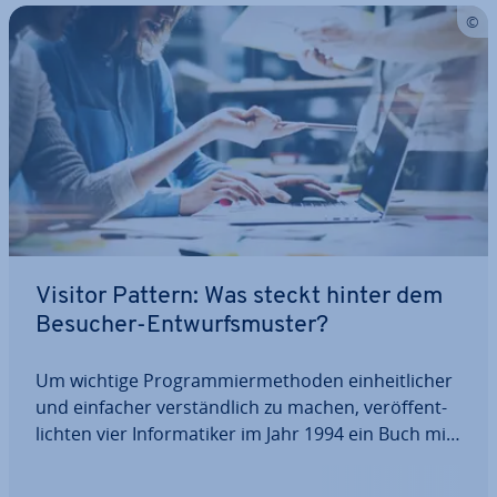
Visitor Pattern: Was steckt hinter dem
Besucher-Ent­wurfs­mus­ter?
Um wichtige Pro­gram­mier­me­tho­den ein­heit­li­cher
und einfacher ver­ständ­lich zu machen, ver­öf­fent­
lich­ten vier In­for­ma­ti­ker im Jahr 1994 ein Buch mit
über 20 spe­zi­fi­schen „Patterns“ (dt. Muster)
inklusive passender Er­klä­run­gen. Eines dieser