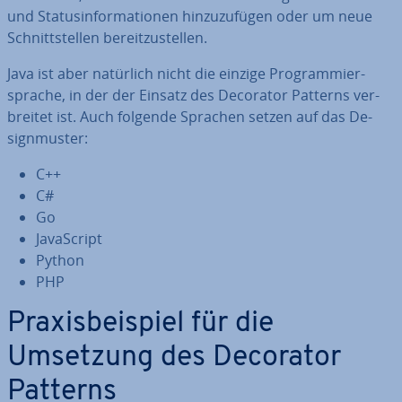
und Sta­tus­in­for­ma­tio­nen hin­zu­zu­fü­gen oder um neue
Schnitt­stel­len be­reit­zu­stel­len.
Java ist aber natürlich nicht die einzige Pro­gram­mier­
spra­che, in der der Einsatz des Decorator Patterns ver­
brei­tet ist. Auch folgende Sprachen setzen auf das De­
sign­mus­ter:
C++
C#
Go
Ja­va­Script
Python
PHP
Pra­xis­bei­spiel für die
Umsetzung des Decorator
Patterns