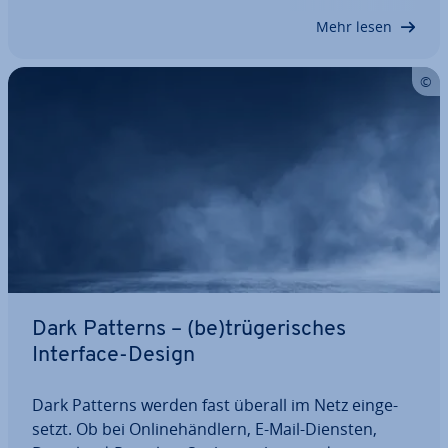
Muster ist das so­ge­nann­te Visitor Pattern,…
Mehr lesen
Dark Patterns – (be)trü­ge­ri­sches
Interface-Design
Dark Patterns werden fast überall im Netz ein­ge­
setzt. Ob bei On­line­händ­lern, E-Mail-Diensten,