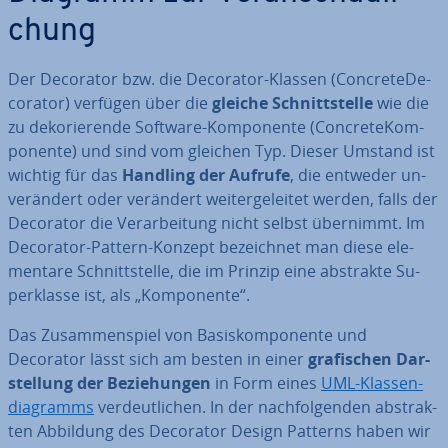
chung
Der Decorator bzw. die Decorator-Klassen (Con­cre­te­De­
co­ra­tor) verfügen über die
gleiche Schnitt­stel­le
wie die
zu de­ko­rie­ren­de Software-Kom­po­nen­te (Con­cre­te­Kom­
po­nen­te) und sind vom gleichen Typ. Dieser Umstand ist
wichtig für das
Handling der Aufrufe
, die entweder un­
ver­än­dert oder verändert wei­ter­ge­lei­tet werden, falls der
Decorator die Ver­ar­bei­tung nicht selbst übernimmt. Im
Decorator-Pattern-Konzept be­zeich­net man diese ele­
men­ta­re Schnitt­stel­le, die im Prinzip eine abstrakte Su­
per­klas­se ist, als „Kom­po­nen­te“.
Das Zu­sam­men­spiel von Ba­sis­kom­po­nen­te und
Decorator lässt sich am besten in einer
gra­fi­schen Dar­
stel­lung der Be­zie­hun­gen
in Form eines
UML-Klas­sen­
dia­gramms
ver­deut­li­chen. In der nach­fol­gen­den abs­trak­
ten Abbildung des Decorator Design Patterns haben wir