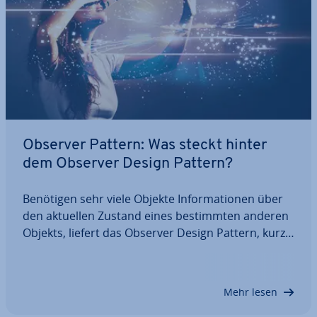
Observer Pattern: Was steckt hinter
dem Observer Design Pattern?
Benötigen sehr viele Objekte In­for­ma­tio­nen über
den aktuellen Zustand eines be­stimm­ten anderen
Objekts, liefert das Observer Design Pattern, kurz
Observer Pattern, den passenden Ent­wick­lungs­an­
satz. Alle Än­de­run­gen werden bei diesem Konzept
au­to­ma­tisch vom be­ob­ach­te­ten Objekt…
Mehr lesen