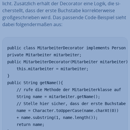
licht. Zu­sätz­lich erhält der Decorator eine Logik, die si­
cher­stellt, dass der erste Buchstabe kor­rek­ter­wei­se
groß­ge­schrie­ben wird. Das passende Code-Beispiel sieht
dabei fol­gen­der­ma­ßen aus:
public class MitarbeiterDecorator implements Person {
private Mitarbeiter mitarbeiter;

public MitarbeiterDecorator(Mitarbeiter mitarbeiter){
    this.mitarbeiter = mitarbeiter;

}

public String getName(){

    // rufe die Methode der Mitarbeiterklasse auf

    String name = mitarbeiter.getName();

    // Stelle hier sicher, dass der erste Buchstabe g
    name = Character.toUpperCase(name.charAt(0)) 

    + name.substring(1, name.length());

    return name;
