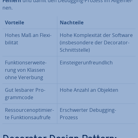
Fehlern
und damit den Debugging-Prozess im All­ge­mei­
nen.
Vorteile
Nachteile
Hohes Maß an Fle­xi­
Hohe Kom­ple­xi­tät der Software
bi­li­tät
(ins­be­son­de­re der Decorator-
Schnitt­stel­le)
Funk­ti­ons­er­wei­te­
Ein­stei­ger­un­freund­lich
rung von Klassen
ohne Vererbung
Gut lesbarer Pro­
Hohe Anzahl an Objekten
gramm­code
Res­sour­cen­op­ti­mier­
Er­schwer­ter Debugging-
te Funk­ti­ons­auf­ru­fe
Prozess