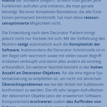
mance
der Software steigern. So kann man gezielt jene
Funk­tio­nen aufrufen und in­iti­ie­ren, die man gerade
benötigt. Bei einer komplexen Ba­sis­klas­se, die alle Funk­
tio­nen permanent be­reit­stellt, hat man diese
res­sour­
cen­op­ti­mier­te
Mög­lich­keit nicht.
Die Ent­wick­lung nach dem Decorator Pattern bringt
jedoch nicht nur Vorteile mit sich: Mit der Ein­füh­rung des
Musters
steigt
au­to­ma­tisch auch die
Kom­ple­xi­tät der
Software
. Ins­be­son­de­re die Decorator-Schnitt­stel­le ist in
der Regel sehr wortreich sowie mit vielen neuen Be­griff­
lich­kei­ten verknüpft und damit alles andere als ein­steig­
er­freund­lich. Ein weiterer Nachteil besteht in der
hohen
Anzahl an Decorator-Objekten
, für die eine eigene Sys­
te­ma­ti­sie­rung zu empfehlen ist, um nicht mit ähnlichen
Über­sichts­pro­ble­men
wie bei der Arbeit mit Sub­klas­sen
kon­fron­tiert zu werden. Die oft sehr langen Auf­ruf­ket­ten
der de­ko­rier­ten Objekte (also der er­wei­ter­ten Software-
Kom­po­nen­ten)
er­schwe­ren
zudem
das Auffinden von