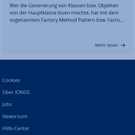
Wer die Ge­ne­rie­rung von Klassen bzw. Objekten
von der Haupt­klas­se lösen möchte, hat mit dem
so­ge­nann­ten Factory Method Pattern bzw. Factory
Pattern den passenden Ansatz zur Hand. Das Ent­
wurfs­mus­ter sieht vor, den Er­stel­lungs­pro­zess an
Sub­klas­sen zu de­le­gie­ren, um die…
Mehr lesen
Cookies
Über IONOS
Jobs
Newsroom
Hilfe-Center