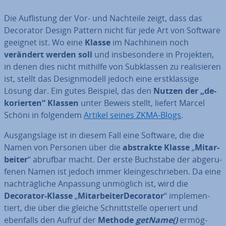
Die Auf­lis­tung der Vor- und Nachteile zeigt, dass das
Decorator Design Pattern nicht für jede Art von Software
geeignet ist. Wo eine
Klasse
im Nach­hin­ein noch
verändert werden soll
und ins­be­son­de­re in Projekten,
in denen dies nicht mithilfe von Sub­klas­sen zu rea­li­sie­ren
ist, stellt das De­sign­mo­dell jedoch eine erst­klas­si­ge
Lösung dar. Ein gutes Beispiel, das den
Nutzen der „de­
ko­rier­ten“ Klassen
unter Beweis stellt, liefert Marcel
Schöni in folgendem
Artikel seines ZKMA-Blogs
.
Aus­gangs­la­ge ist in diesem Fall eine Software, die die
Namen von Personen über die
abstrakte
Klasse
„
Mit­ar­
bei­ter
“ abrufbar macht. Der erste Buchstabe der ab­ge­ru­
fe­nen Namen ist jedoch immer klein­ge­schrie­ben. Da eine
nach­träg­li­che Anpassung unmöglich ist, wird die
Decorator-Klasse
„
Mit­ar­bei­ter­De­co­ra­tor
“ im­ple­men­
tiert, die über die gleiche Schnitt­stel­le operiert und
ebenfalls den Aufruf der
Methode
getName()
er­mög­