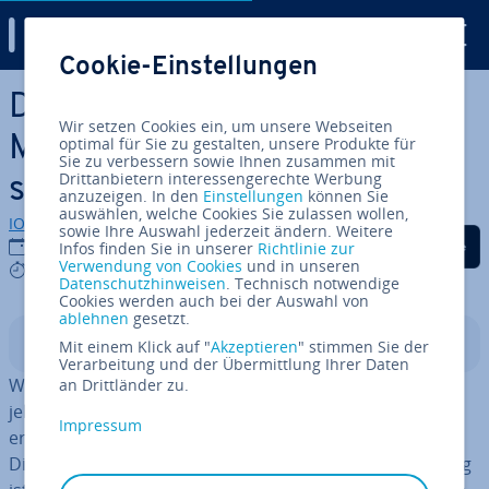
Digital Guide
Cookie-Einstellungen
Zum Haupt­in­halt springen
Decorator Pattern: Das
Wir setzen Cookies ein, um unsere Webseiten
Muster für dy­na­mi­sche Klas­
optimal für Sie zu gestalten, unsere Produkte für
Sie zu verbessern sowie Ihnen zusammen mit
Drittanbietern interessengerechte Werbung
sen­er­wei­te­run­gen
anzuzeigen. In den
Einstellungen
können Sie
auswählen, welche Cookies Sie zulassen wollen,
IONOS Redaktion
sowie Ihre Auswahl jederzeit ändern. Weitere
Auf Facebook teilen
Auf Twitter teilen
Auf LinkedIn tei
05.10.2020
Infos finden Sie in unserer
Richtlinie zur
Verwendung von Cookies
und in unseren
6 mins
Datenschutzhinweisen
. Technisch notwendige
Cookies werden auch bei der Auswahl von
ablehnen
gesetzt.
In­halts­ver­zeich­nis
Mit einem Klick auf "
Akzeptieren
" stimmen Sie der
Verarbeitung und der Übermittlung Ihrer Daten
Wollen Sie eine bereits
be­stehen­de Klasse
in einer ob­
an Drittländer zu.
jekt­ori­en­tier­ten Software um
neue Funk­tio­na­li­tä­ten
Impressum
erweitern, haben Sie zwei ver­schie­de­ne Mög­lich­kei­ten:
Die einfache, aber auch schnell un­über­sicht­li­che Lösung