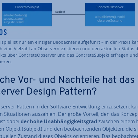
ispiel ist nur ein einziger Be­ob­ach­ter auf­ge­führt – in der Praxis k
h eine Vielzahl an Observern exis­tie­ren und den aktuellen Status 
kts über Con­cre­te­Ob­ser­ver und das Con­cre­te­Sub­jekt erfragen und
sie­ren.
che Vor- und Nachteile hat das
erver Design Pattern?
erver Pattern in der Software-Ent­wick­lung ein­zu­set­zen, ka
en Si­tua­tio­nen auszahlen. Der große Vorteil, den das Konzep
 ist dabei
der hohe Un­ab­hän­gig­keits­grad
zwischen einem b
ten Objekt (Subjekt) und den be­ob­ach­ten­den Objekten, die s
uellen Zustand dieses Objekts ori­en­tie­ren. Das be­ob­ach­te­