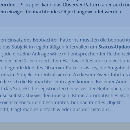
ge­ord­net. Prin­zi­pi­ell kann das Observer Pattern aber auch n
 ein einziges be­ob­ach­ten­des Objekt an­ge­wen­det werden.
n Einsatz des Be­ob­ach­ter-Patterns müssten die be­ob­ach­t
 das Subjekt in re­gel­mä­ßi­gen In­ter­val­len um
Status-Updat
– jede einzelne Anfrage wäre mit ent­spre­chen­der Re­chen­zei
ve der hierfür er­for­der­li­chen Hardware-Res­sour­cen verbun
nd­le­gen­de Idee des Observer Patterns ist es, die Aufgabe d
­rens im Subjekt zu zen­tra­li­sie­ren. Zu diesem Zweck führt es
in die sich die Be­ob­ach­ter eintragen können. Bei einer Änder
rt das Subjekt die re­gis­trier­ten Observer der Reihe nach, o
ese selbst aktiv werden müssen. Ist ein au­to­ma­ti­sches Stat
nicht mehr für ein be­stimm­tes, be­ob­ach­ten­des Objekt
cht, trägt man es einfach wieder aus der Liste aus.