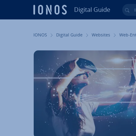
Digital Guide
Ihr
Zum Haupt­in­halt springen
IONOS
Digital Guide
Websites
Web-Ent­