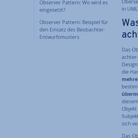
Ober­se
Observer Pattern: Wo wird es
in UML
ein­ge­setzt?
Was
Observer Pattern: Beispiel für
den Einsatz des Be­ob­ach­ter-
ach
Ent­wurfs­mus­ters
Das Ob
ach­ter
Design 
die Ha
mehre
be­stim
über­mi
diesem 
Objekt
Subjekt
sich v
Das Ob