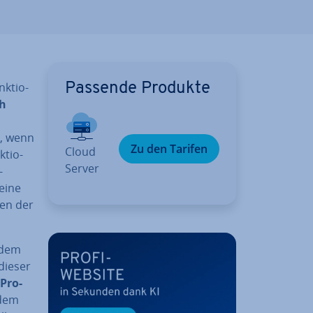
k­tio­
Passende Produkte
ch
e, wenn
Zu den Tarifen
Cloud
­tio­
Server
-
eine
gen der
 dem
dieser
Pro­
 dem