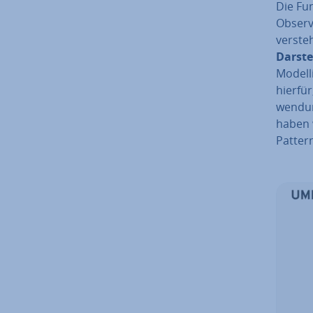
Die Fun
Observe
versteh
Dar­ste
Mo­del­
hierfür
wen­du
haben w
Pattern