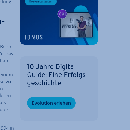
l­lung
b­
Be­ob­
für das
it an
10 Jahre Digital
einem
Guide: Eine Er­folgs­
ise
zu
ge­schich­te
in
nderen
als
Evolution erleben
ld es
1994 in