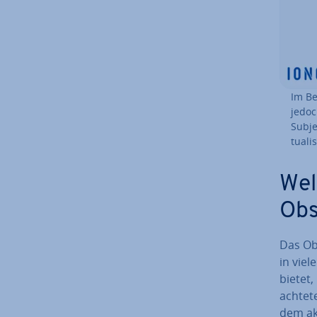
Im Be
jedoc
Subje
tua­li­
Wel
Obs
Das Obs
in viel
bietet,
ach­te­
dem akt