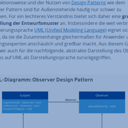
k­ti­ons­wei­se und der Nutzen von
Design Patterns
wie dem
r Pattern sind für Au­ßen­ste­hen­de häufig nur schwer zu
en. Für ein leich­te­res Ver­ständ­nis bietet sich daher eine
gr
l­lung der Ent­wurfs­mus­ter
an. Ins­be­son­de­re die weit ver­bre
lie­rungs­spra­che
UML (Unified Modeling Language)
eignet si
, da sie die Zu­sam­men­hän­ge glei­cher­ma­ßen für Anwender
ngs­exper­ten an­schau­lich und greifbar macht. Aus diesem 
ir auch für die nach­fol­gen­de, abstrakte Dar­stel­lung des 
s auf UML als Dar­stel­lungs­spra­che zu­rück­ge­grif­fen.