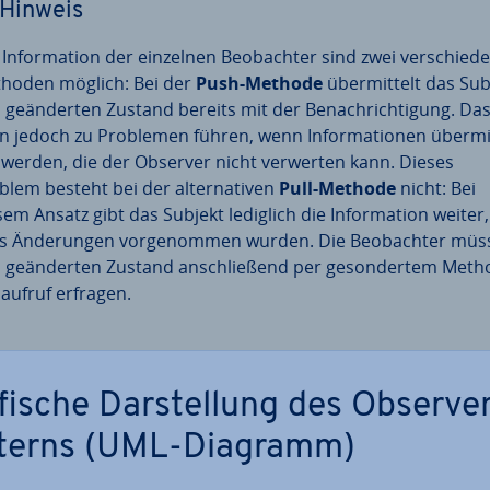
Hinweis
In­for­ma­ti­on der einzelnen Be­ob­ach­ter sind zwei ver­schie­de
hoden möglich: Bei der
Push-Methode
über­mit­telt das Sub
 ge­än­der­ten Zustand bereits mit der Be­nach­rich­ti­gung. Da
n jedoch zu Problemen führen, wenn In­for­ma­tio­nen über­mi
t werden, die der Observer nicht verwerten kann. Dieses
blem besteht bei der al­ter­na­ti­ven
Pull-Methode
nicht: Bei
em Ansatz gibt das Subjekt lediglich die In­for­ma­ti­on weiter,
s Än­de­run­gen vor­ge­nom­men wurden. Die Be­ob­ach­ter mü
 ge­än­der­ten Zustand an­schlie­ßend per ge­son­der­tem Me­th
­auf­ruf erfragen.
fische Dar­stel­lung des Observe
terns (UML-Diagramm)