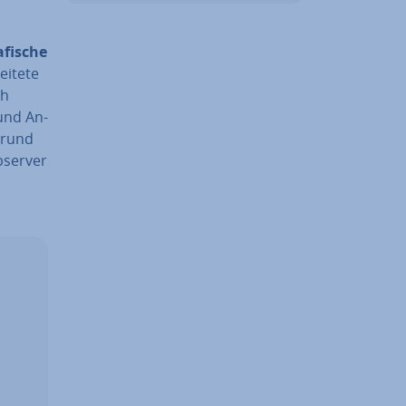
afische
i­te­te
ch
 und An­
Grund
Observer