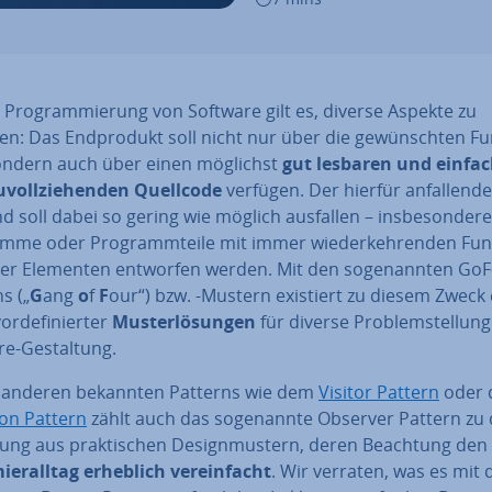
 Pro­gram­mie­rung von Software gilt es, diverse Aspekte zu
n: Das End­pro­dukt soll nicht nur über die ge­wünsch­ten Fun
ondern auch über einen möglichst
gut lesbaren und einfa
­voll­zie­hen­den Quellcode
verfügen. Der hierfür an­fal­len­de
 soll dabei so gering wie möglich ausfallen – ins­be­son­de­r
me oder Pro­gramm­tei­le mit immer wie­der­keh­ren­den Funk
er Elementen entworfen werden. Mit den so­ge­nann­ten GoF
s („
G
ang
o
f
F
our“) bzw. -Mustern existiert zu diesem Zweck 
r­de­fi­nier­ter
Mus­ter­lö­sun­gen
für diverse Pro­blem­stel­lun­
e-Ge­stal­tung.
anderen bekannten Patterns wie dem
Visitor Pattern
oder
ton Pattern
zählt auch das so­ge­nann­te Observer Pattern zu 
ng aus prak­ti­schen De­sign­mus­tern, deren Beachtung den
er­all­tag erheblich ver­ein­facht
. Wir verraten, was es mit