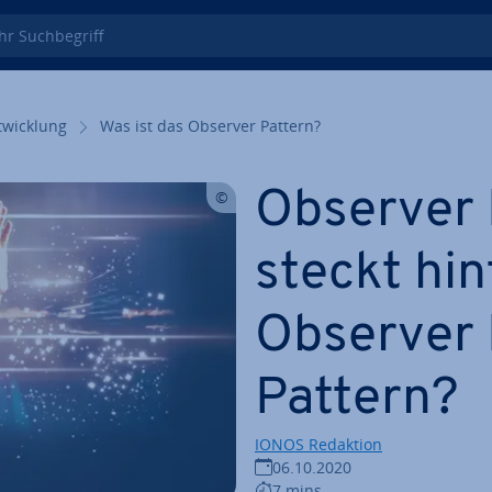
 Such­be­griff
wick­lung
Was ist das Observer Pattern?
Observer 
steckt hi
Observer 
Pattern?
IONOS Redaktion
06.10.2020
7 mins