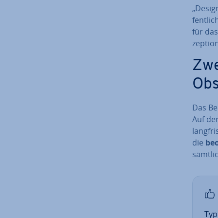
„Desig
fent­lic
für das
zep­tio
Zwe
Obs
Das Be­
Auf de
lang­fr
die
be­
sämtlic
Ty­