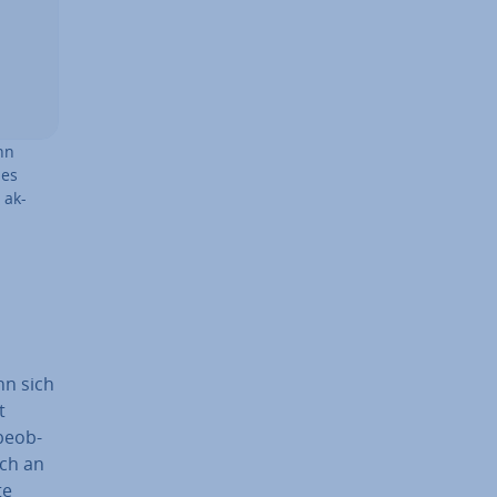
ann
des
 ak­
nn sich
t
e­ob­
ich an
te