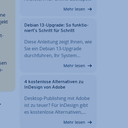
Mehr lesen
­ne
jekt
Debian 13-Upgrade: So funk­tio­
s
niert’s Schritt für Schritt
t­
Diese Anleitung zeigt Ihnen, wie
Sie ein Debian 13-Upgrade
durch­füh­ren, Ihr System…
ssen
Mehr lesen
o­
4 kos­ten­lo­se Al­ter­na­ti­ven zu
InDesign von Adobe
Desktop-Pu­bli­shing mit Adobe
r
ist zu teuer? Für InDesign gibt
es kos­ten­lo­se Al­ter­na­ti­ven,…
Mehr lesen