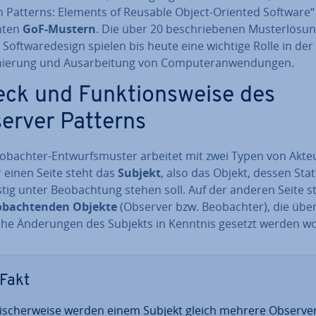
n Patterns: Elements of Reusable Object-Oriented Software“ 
h­ten
GoF-Mustern
. Die über 20 be­schrie­be­nen Mus­ter­lö­su
 Soft­ware­de­sign spielen bis heute eine wichtige Rolle in der
­nie­rung und Aus­ar­bei­tung von Com­pu­ter­an­wen­dun­gen.
ck und Funk­ti­ons­wei­se des
erver Patterns
ob­ach­ter-Ent­wurfs­mus­ter arbeitet mit zwei Typen von Akte
r einen Seite steht das
Subjekt
, also das Objekt, dessen Sta
is­tig unter Be­ob­ach­tung stehen soll. Auf der anderen Seite 
ob­ach­ten­den Objekte
(Observer bzw. Be­ob­ach­ter), die übe
he Än­de­run­gen des Subjekts in Kenntnis gesetzt werden wo
Fakt
pi­scher­wei­se werden einem Subjekt gleich mehrere Observe