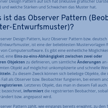
r­ver Design Pattern auf sich hat (inklusive gra­fi­scher Dar­ste
) und welche Stärken und Schwächen das Muster hat.
 ist das Observer Pattern (Be­o
­ter-Ent­wurfs­mus­ter)?
server Design Pattern, kurz Observer Pattern bzw. deutsch 
-Ent­wurfs­mus­ter, ist eine der be­lieb­tes­ten Mus­ter­vor­la­gen 
von Com­pu­ter­soft­ware. Es gibt eine ein­heit­li­che Mög­lich­ke
nd, eine
Eins-zu-eins-Ab­hän­gig­keit zwischen zwei oder
ren Objekten
zu de­fi­nie­ren, um sämtliche
Än­de­run­gen
an 
m­ten Objekt auf möglichst un­kom­pli­zier­te und schnelle We
t­teln
. Zu diesem Zweck können sich beliebige Objekte, die 
Fall als Observer bzw. Be­ob­ach­ter fungieren, bei einem a
re­gis­trie­ren
. Letzteres Objekt, das man in diesem Fall auch 
 be­zeich­net,
in­for­miert
die re­gis­trier­ten Be­ob­ach­ter, soba
erändert bzw. angepasst wird.
server Pattern zählt, wie eingangs bereits erwähnt, zu den 