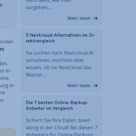
ur
vorgehen…
Mehr lesen
5 Nextcloud-Al­ter­na­ti­ven im Di­
en­den
rekt­ver­gleich
es
Sie suchen nach Nextcloud-Al­
t
ter­na­ti­ven, möchten aber
den.
wissen, ob sie Nextcloud das
es In­
Wasser…
 eine
ung in­
Mehr lesen
hne
us-
Die 7 besten Online-Backup-
Anbieter im Vergleich
Sichern Sie Ihre Daten zu­ver­
läs­sig in der Cloud! Bei diesen 7
Anbietern für Online-Backups…