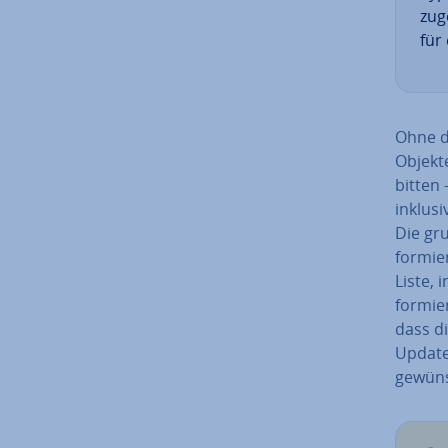
zu­
für
Ohne de
Objekte
bitten 
inklusi
Die gru
for­mie
Liste, 
for­mie
dass di
Update 
gewüns