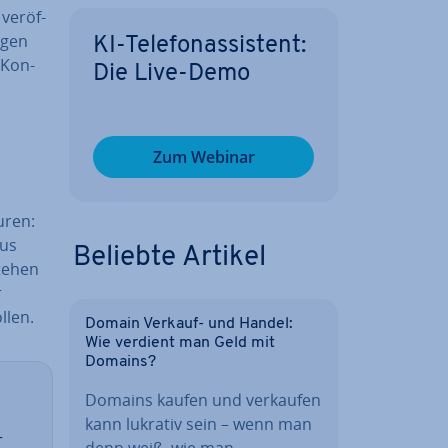
ver­öf­
n­gen
KI-Te­le­fon­as­sis­tent:
 Kon­
Die Live-Demo
Zum Webinar
uren:
tus
Beliebte Artikel
stehen
r
llen.
Domain Verkauf- und Handel:
Wie verdient man Geld mit
Domains?
Domains kaufen und verkaufen
kann lukrativ sein – wenn man
r
denn weiß, wie man