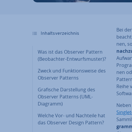
Bei der
In­halts­ver­zeich­nis
beachte
nen, s
nach­zu
Was ist das Observer Pattern
Aufwand
(Be­ob­ach­ter-Ent­wurfs­mus­ter)?
Program
Zweck und Funk­ti­ons­wei­se des
nen od
Observer Patterns
Pattern
Reihe vo
Grafische Dar­stel­lung des
Softwar
Observer Patterns (UML-
Diagramm)
Neben 
Single
Welche Vor- und Nachteile hat
Sammlu
das Observer Design Pattern?
gram­mi