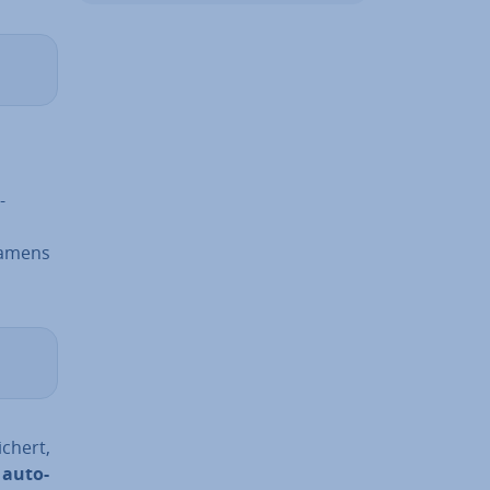
-
 namens
chert,
 au­to­