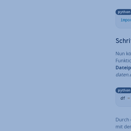
python
impo
Schri
Nun kö
Funkti
Dateip
daten.
python
df 
=
Durch 
mit dem