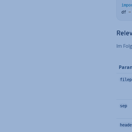
impo
df 
=
Rele
Im Folg
Para
filep
sep
heade