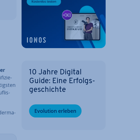
ner
10 Jahre Digital
i­zie­
Guide: Eine Er­folgs­
igs­ten
ge­schich­te
­lis­
Evolution erleben
der­ma­