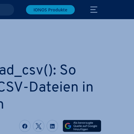
IONOS Produkte
ad_csv(): So
 CSV-Dateien in
n
Auf Facebook teilen
Auf Twitter teilen
Auf LinkedIn teilen