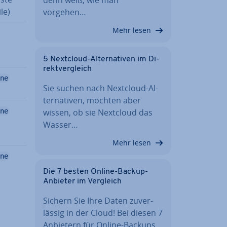
le)
vorgehen…
Mehr lesen
5 Nextcloud-Al­ter­na­ti­ven im Di­
rekt­ver­gleich
ne
Sie suchen nach Nextcloud-Al­
ter­na­ti­ven, möchten aber
ne
wissen, ob sie Nextcloud das
Wasser…
Mehr lesen
ne
Die 7 besten Online-Backup-
Anbieter im Vergleich
Sichern Sie Ihre Daten zu­ver­
läs­sig in der Cloud! Bei diesen 7
Anbietern für Online-Backups…