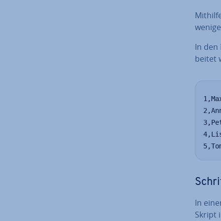
Mithil
wenigen
In den 
bei­tet
1,Ma
2,An
3,Pe
4,Li
5,To
Schri
In eine
Skript i