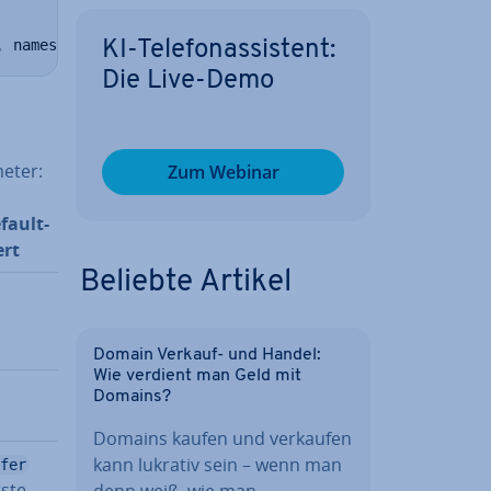
,
 names
=
None
,
 index_col
=
None
,
 usecols
=
None
,
 dtype
=
None
,
KI-Te­le­fon­as­sis­tent:
Die Live-Demo
meter:
Zum Webinar
fault-
rt
Beliebte Artikel
Domain Verkauf- und Handel:
Wie verdient man Geld mit
Domains?
Domains kaufen und verkaufen
kann lukrativ sein – wenn man
fer
rste
denn weiß, wie man