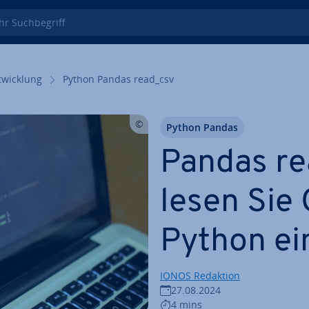
 Such­be­griff
wick­lung
Python Pandas read_csv
Python Pandas
Pandas re
lesen Sie
Python ei
IONOS Redaktion
27.08.2024
4 mins