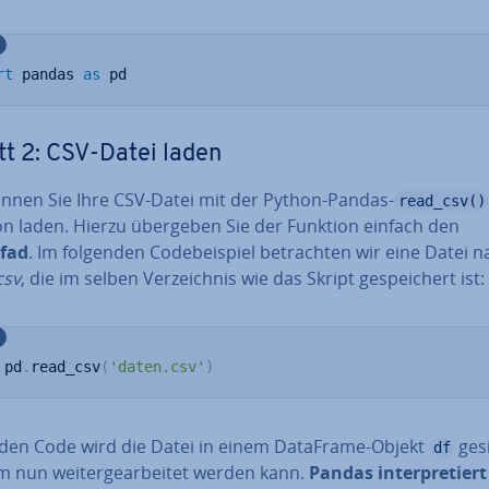
rt
 pandas 
as
 pd
tt 2: CSV-Datei laden
nnen Sie Ihre CSV-Datei mit der Python-Pandas-
read_csv()
on laden. Hierzu übergeben Sie der Funktion einfach den
fad
. Im folgenden Code­bei­spiel be­trach­ten wir eine Datei
csv
, die im selben Ver­zeich­nis wie das Skript ge­spei­chert ist:
 pd
.
read_csv
(
'daten.csv'
)
den Code wird die Datei in einem DataFrame-Objekt
gesi
df
 nun wei­ter­ge­ar­bei­tet werden kann.
Pandas in­ter­pre­tiert