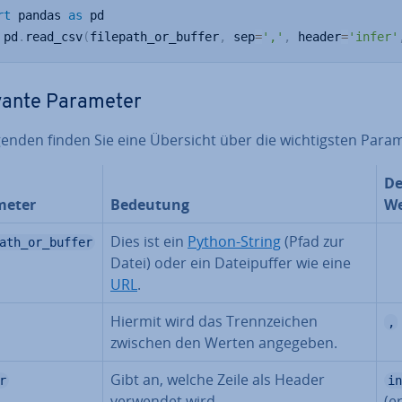
rt
 pandas 
as
 pd

 pd
.
read_csv
(
filepath_or_buffer
,
 sep
=
','
,
 header
=
'infer'
vante Parameter
enden finden Sie eine Übersicht über die wich­tigs­ten Para
De
meter
Bedeutung
We
Dies ist ein
Python-String
(Pfad zur
ath_or_buffer
Datei) oder ein Da­tei­puf­fer wie eine
URL
.
Hiermit wird das Trenn­zei­chen
,
zwischen den Werten angegeben.
Gibt an, welche Zeile als Header
r
in
verwendet wird.
(e