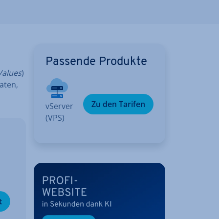
Passende Produkte
alues
)
Daten,
Zu den Tarifen
vServer
(VPS)
t