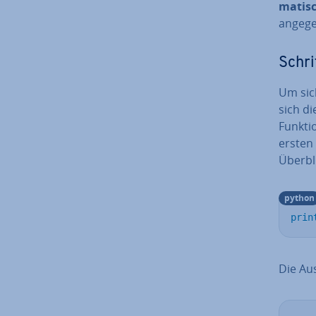
ma­tisc
angege
Schri
Um si­c
sich d
Funkti
ersten 
Überbl
python
prin
Die Aus