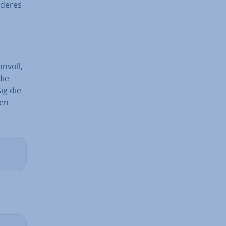
nderes
nnvoll,
die
ig die
len