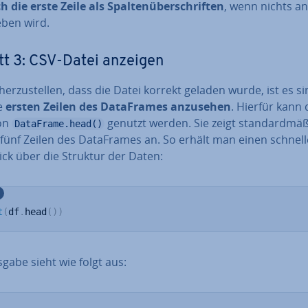
h die erste Zeile als Spal­ten­über­schrif­ten
, wenn nichts a
ben wird.
tt 3: CSV-Datei anzeigen
her­zu­stel­len, dass die Datei korrekt geladen wurde, ist es si
ie
ersten Zeilen des Da­ta­Frames anzusehen
. Hierfür kann 
on
genutzt werden. Sie zeigt stan­dard­mä­ß
DataFrame.head()
fünf Zeilen des Da­ta­Frames an. So erhält man einen schnel
ick über die Struktur der Daten:
t
(
df
.
head
(
)
)
gabe sieht wie folgt aus: