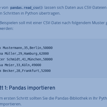
fe von
lassen sich Daten aus CSV-Dateien
pandas.read_csv()
 Schritten in Python über­tra­gen.
Bei­spie­len soll mit einer CSV-Datei nach folgendem Muster g
 werden:
x Mustermann,35,Berlin,50000

na Müller,29,Hamburg,62000

ter Schmidt,41,München,58000

sa Meier,33,Köln,49000

m Becker,28,Frankfurt,52000
tt 1: Pandas im­por­tie­ren
m ersten Schritt sollten Sie die Pandas-Bi­blio­thek in Ihr Pyt
m­por­tie­ren.