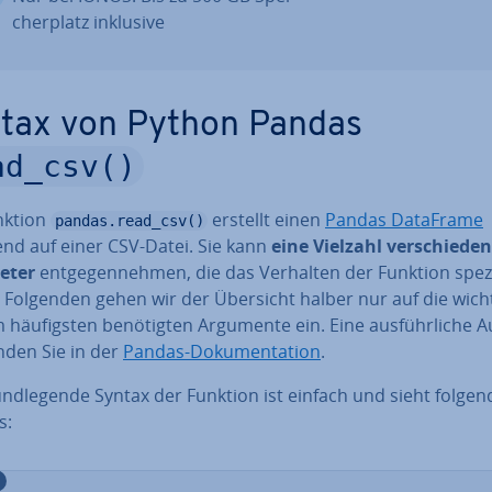
cher­platz inklusive
tax von Python Pandas
ad_csv()
nktion
erstellt einen
Pandas DataFrame
pandas.read_csv()
end auf einer CSV-Datei. Sie kann
eine Vielzahl ver­schie­de­
eter
ent­ge­gen­neh­men, die das Verhalten der Funktion spe­zi­f
 Folgenden gehen wir der Übersicht halber nur auf die wich­t
häu­figs­ten be­nö­tig­ten Argumente ein. Eine aus­führ­li­che Auf
nden Sie in der
Pandas-Do­ku­men­ta­ti­on
.
nd­le­gen­de Syntax der Funktion ist einfach und sieht fol­gen­
s: