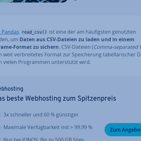
 Pandas
ist eine der am häu­figs­ten genutzten
read_csv()
den, um
Daten aus CSV-Dateien zu laden und in einem
rame-Format zu sichern
. CSV-Dateien (
Comma-separated V
n weit ver­brei­te­tes Format zur Spei­che­rung ta­bel­la­ri­scher 
 vielen Pro­gram­men un­ter­stützt wird.
b­hos­ting
s beste Web­hos­ting zum Spit­zen­preis
3x schneller und 60 % günstiger
Maximale Ver­füg­bar­keit mit > 99.99 %
Zum Angebo
Nur bei IONOS: Bis zu 500 GB Spei­