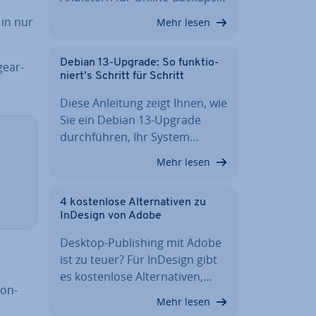
 in nur
Mehr lesen
Debian 13-Upgrade: So funk­tio­
e­ar­
niert’s Schritt für Schritt
Diese Anleitung zeigt Ihnen, wie
Sie ein Debian 13-Upgrade
durch­füh­ren, Ihr System…
Mehr lesen
4 kos­ten­lo­se Al­ter­na­ti­ven zu
InDesign von Adobe
Desktop-Pu­bli­shing mit Adobe
ist zu teuer? Für InDesign gibt
es kos­ten­lo­se Al­ter­na­ti­ven,…
hon-
Mehr lesen