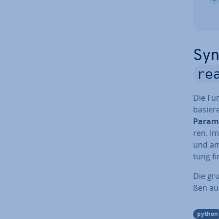
Syn
re
Die Fu
basier
Param
ren. Im
und am 
tung fi
Die gru
ßen au
python