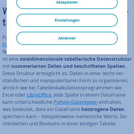
Akzeptieren
Wie funk­tio­nie­ren Pandas Da­
Einstellungen
ta­Frames?
Pandas Da­ta­Frames sind das Herzstück der
Python-
Ablehnen
Pandas
-Bi­blio­thek und er­mög­li­chen eine ef­fi­zi­en­te und
flexible Da­ten­ana­ly­se in Python. Ein Pandas DataFrame
ist eine
zwei­di­men­sio­na­le ta­bel­la­ri­sche Da­ten­struk­tur
mit
num­me­rier­ten Zeilen und be­schrif­te­ten Spalten
.
Diese Struktur er­mög­licht es, Daten in einer leicht ver­
ständ­li­chen und ma­ni­pu­lier­ba­ren Form zu or­ga­ni­sie­ren,
ähnlich wie bei Ta­bel­len­kal­ku­la­ti­ons­pro­gram­men wie
Excel oder
Libre­Of­fice
. Jede Spalte in einem DataFrame
kann un­ter­schied­li­che
Python-Da­ten­ty­pen
enthalten,
was bedeutet, dass ein DataFrame
he­te­ro­ge­ne Daten
speichern kann – bei­spiels­wei­se nu­me­ri­sche Werte, Zei­
chen­ket­ten und Booleans in einer einzigen Tabelle.