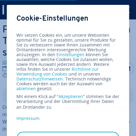
Digital Guide
Cookie-Einstellungen
Zum Haupt­in­halt springen
Pandas DataFrame: In Python
Wir setzen Cookies ein, um unsere Webseiten
Tabellen schnell und über­
optimal für Sie zu gestalten, unsere Produkte für
Sie zu verbessern sowie Ihnen zusammen mit
Drittanbietern interessengerechte Werbung
sicht­lich ma­ni­pu­lie­ren!
anzuzeigen. In den
Einstellungen
können Sie
auswählen, welche Cookies Sie zulassen wollen,
IONOS Redaktion
sowie Ihre Auswahl jederzeit ändern. Weitere
Auf Facebo
Auf Tw
A
26.08.2024
Infos finden Sie in unserer
Richtlinie zur
Verwendung von Cookies
und in unseren
7 mins
Datenschutzhinweisen
. Technisch notwendige
Cookies werden auch bei der Auswahl von
ablehnen
gesetzt.
In­halts­ver­zeich­nis
Mit einem Klick auf "
Akzeptieren
" stimmen Sie der
Verarbeitung und der Übermittlung Ihrer Daten
Der Pandas DataFrame ist eine Python Da­ten­struk­tur,
an Drittländer zu.
mit der man Tabellen erstellen und ma­ni­pu­lie­ren kann.
Impressum
Wir erklären Ihnen den Aufbau der Da­ten­struk­tur sowie
ihre wich­tigs­ten Methoden und Ei­gen­schaf­ten.