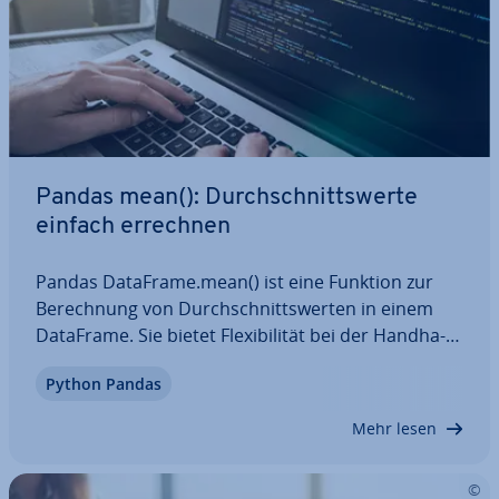
Pandas mean(): Durch­schnitts­wer­te
einfach errechnen
Pandas DataFrame.mean() ist eine Funktion zur
Be­rech­nung von Durch­schnitts­wer­ten in einem
DataFrame. Sie bietet Fle­xi­bi­li­tät bei der Hand­ha­
bung von NaN-Werten und er­mög­licht es, sowohl
Python Pandas
über Zeilen als auch über Spalten Mit­tel­wer­te zu
berechnen. In diesem Artikel erfahren Sie,…
Mehr lesen