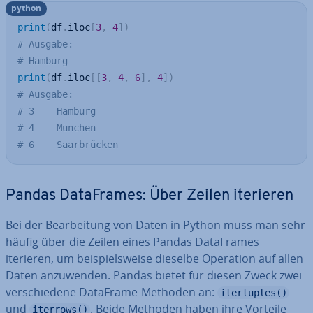
python
print
(
df
.
iloc
[
3
,
4
]
)
# Ausgabe:
# Hamburg
print
(
df
.
iloc
[
[
3
,
4
,
6
]
,
4
]
)
# Ausgabe:
# 3    Hamburg
# 4    München
# 6    Saarbrücken
Pandas Da­ta­Frames: Über Zeilen iterieren
Bei der Be­ar­bei­tung von Daten in Python muss man sehr
häufig über die Zeilen eines Pandas Da­ta­Frames
iterieren, um bei­spiels­wei­se dieselbe Operation auf allen
Daten an­zu­wen­den. Pandas bietet für diesen Zweck zwei
ver­schie­de­ne DataFrame-Methoden an:
itertuples()
und
. Beide Methoden haben ihre Vorteile
iterrows()