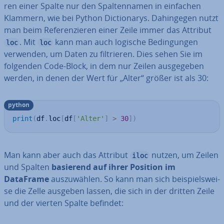
ren einer Spalte nur den Spal­ten­na­men in einfachen
Klammern, wie bei Python Dic­tion­a­rys. Da­hin­ge­gen nutzt
man beim Re­fe­ren­zie­ren einer Zeile immer das Attribut
. Mit
kann man auch logische Be­din­gun­gen
loc
loc
verwenden, um Daten zu fil­trie­ren. Dies sehen Sie im
folgenden Code-Block, in dem nur Zeilen aus­ge­ge­ben
werden, in denen der Wert für „Alter“ größer ist als 30:
python
print
(
df
.
loc
[
df
[
'Alter'
]
>
30
]
)
Man kann aber auch das Attribut
nutzen, um Zeilen
iloc
und Spalten
basierend auf ihrer Position im
DataFrame
aus­zu­wäh­len. So kann man sich bei­spiels­wei­
se die Zelle ausgeben lassen, die sich in der dritten Zeile
und der vierten Spalte befindet: