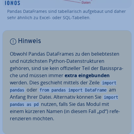
Pandas Da­ta­Frames sind ta­bel­la­risch aufgebaut und daher
sehr ähnlich zu Excel- oder SQL-Tabellen.
Hinweis
Obwohl Pandas Da­ta­Frames zu den be­lieb­tes­ten
und nütz­lichs­ten Python-Da­ten­struk­tu­ren
gehören, sind sie kein of­fi­zi­el­ler Teil der Ba­sis­spra­
che und müssen immer
extra ein­ge­bun­den
werden. Dies geschieht mittels der Zeile
import
oder
am
pandas
from pandas import DataFrame
Anfang Ihrer Datei. Al­ter­na­tiv können Sie
import
nutzen, falls Sie das Modul mit
pandas as pd
einem kürzeren Namen (in diesem Fall „pd“) re­fe­
ren­zie­ren möchten.