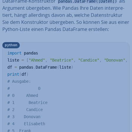
DataFrame-Kon­struk­tor
als
pandas.DataFrame([Daten])
Argument übergeben. Wie Pandas Ihre Daten in­ter­pre­
tiert, hängt al­ler­dings davon ab, welche Da­ten­struk­tur
Sie dem Kon­struk­tor übergeben. So können Sie aus einer
Python-Liste einen Pandas DataFrame erstellen:
python
import
 pandas

liste 
=
[
"Ahmed"
,
"Beatrice"
,
"Candice"
,
"Donovan"
,
df 
=
 pandas
.
DataFrame
(
liste
)
print
(
df
)
# Ausgabe:
#            0
# 0     Ahmed
# 1      Beatrice
# 2     Candice
# 3    Donovan
# 4    Elisabeth
# 5  Frank