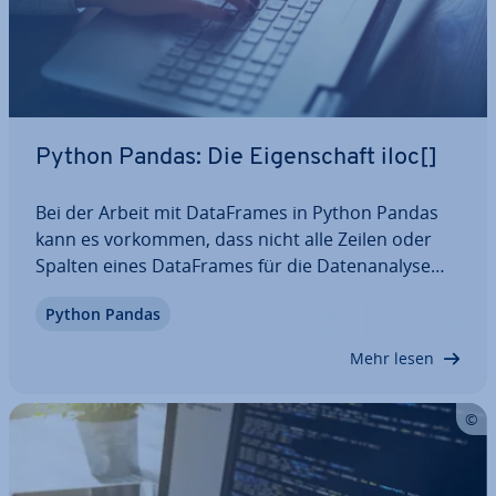
Python Pandas: Die Ei­gen­schaft iloc[]
Bei der Arbeit mit Da­ta­Frames in Python Pandas
kann es vorkommen, dass nicht alle Zeilen oder
Spalten eines Da­ta­Frames für die Da­ten­ana­ly­se
relevant sind. Die Pandas-DataFrame-Ei­gen­schaft
Python Pandas
iloc[] ist daher ein nütz­li­ches Werkzeug, um die ge­
wünsch­ten Zeile oder Spalten anhand ihrer…
Mehr lesen