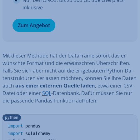
Nur bei IONOS: Bis zu 500 GB Spei­cher­platz
inklusive
Zum Angebot
Mit dieser Methode hat der DataFrame sofort das er­
wünsch­te Format und die er­wünsch­ten Über­schrif­ten.
Falls Sie sich aber nicht auf die ein­ge­bau­ten Python-Da­
ten­struk­tu­ren verlassen möchten, können Sie Ihre Daten
auch
aus einer externen Quelle laden
, etwa einer CSV-
Datei oder einer
SQL
-Datenbank. Dafür müssen Sie nur
die passende Pandas-Funktion aufrufen:
python
import
import