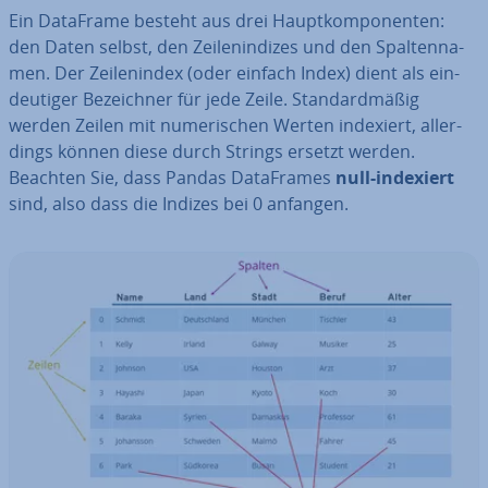
Ein DataFrame besteht aus drei Haupt­kom­po­nen­ten:
den Daten selbst, den Zei­len­in­di­zes und den Spal­ten­na­
men. Der Zei­len­in­dex (oder einfach Index) dient als ein­
deu­ti­ger Be­zeich­ner für jede Zeile. Stan­dard­mä­ßig
werden Zeilen mit nu­me­ri­schen Werten indexiert, al­ler­
dings können diese durch Strings ersetzt werden.
Beachten Sie, dass Pandas Da­ta­Frames
null-indexiert
sind, also dass die Indizes bei 0 anfangen.