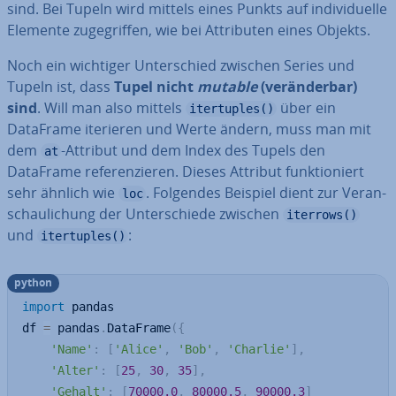
sind. Bei Tupeln wird mittels eines Punkts auf in­di­vi­du­el­le
Elemente zu­ge­grif­fen, wie bei At­tri­bu­ten eines Objekts.
Noch ein wichtiger Un­ter­schied zwischen Series und
Tupeln ist, dass
Tupel nicht
mutable
(ver­än­der­bar)
sind
. Will man also mittels
über ein
itertuples()
DataFrame iterieren und Werte ändern, muss man mit
dem
-Attribut und dem Index des Tupels den
at
DataFrame re­fe­ren­zie­ren. Dieses Attribut funk­tio­niert
sehr ähnlich wie
. Folgendes Beispiel dient zur Ver­an­
loc
schau­li­chung der Un­ter­schie­de zwischen
iterrows()
und
:
itertuples()
python
import
 pandas

df 
=
 pandas
.
DataFrame
(
{
'Name'
:
[
'Alice'
,
'Bob'
,
'Charlie'
]
,
'Alter'
:
[
25
,
30
,
35
]
,
'Gehalt'
:
[
70000.0
,
80000.5
,
90000.3
]