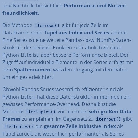
und Nachteile hin­sicht­lich
Per­for­mance und Nut­zer­
freund­lich­keit
.
Die Methode
gibt für jede Zeile im
iterrows()
DataFrame einen
Tupel aus Index und Series
zurück.
Eine Series ist eine weitere Pandas- bzw. NumPy-Da­ten­
struk­tur, die in vielen Punkten sehr ähnlich zu einer
Python-Liste ist, aber bessere Per­for­mance bietet. Der
Zugriff auf in­di­vi­du­el­le Elemente in der Series erfolgt mit
dem
Spal­ten­na­men
, was den Umgang mit den Daten
um einiges er­leich­tert.
Obwohl Pandas Series we­sent­lich ef­fi­zi­en­ter sind als
Python-Listen, hat diese Da­ten­struk­tur immer noch ein
gewisses Per­for­mance-Overhead. Deshalb ist die
Methode
vor allem bei
sehr großen Da­ta­
itertuples()
Frames
zu empfehlen. Im Gegensatz zu
gibt
iterrows()
die
gesamte Zeile inklusive Index
als
itertuples()
Tupel zurück, die we­sent­lich per­for­man­ter als Series