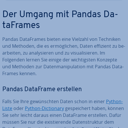
Der Umgang mit Pandas Da­
ta­Frames
Pandas Da­ta­Frames bieten eine Vielzahl von Techniken
und Methoden, die es er­mög­li­chen, Daten effizient zu be­
ar­bei­ten, zu ana­ly­sie­ren und zu vi­sua­li­sie­ren. Im
Folgenden lernen Sie einige der wich­tigs­ten Konzepte
und Methoden zur Da­ten­ma­ni­pu­la­ti­on mit Pandas Da­ta­
Frames kennen.
Pandas DataFrame erstellen
Falls Sie Ihre ge­wünsch­ten Daten schon in einer
Python-
Liste
oder
Python-Dic­tion­a­ry
ge­spei­chert haben, können
Sie sehr leicht daraus einen DataFrame erstellen. Dafür
müssen Sie nur die exis­tie­ren­de Da­ten­struk­tur dem