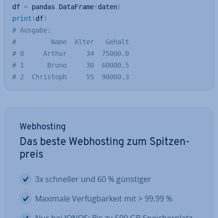
df 
=
 pandas
.
DataFrame
(
daten
)
print
(
df
)
# Ausgabe:
#         Name  Alter   Gehalt
# 0     Arthur     34  75000.0
# 1      Bruno     30  60000.5
# 2  Christoph     55  90000.3
Web­hos­ting
Das beste Web­hos­ting zum Spit­zen­
preis
3x schneller und 60 % günstiger
Maximale Ver­füg­bar­keit mit > 99.99 %