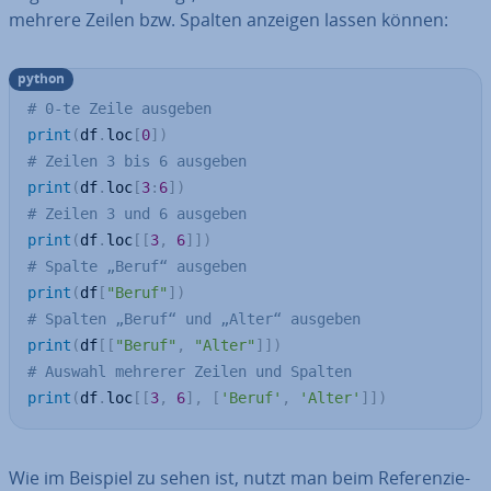
mehrere Zeilen bzw. Spalten anzeigen lassen können:
python
# 0-te Zeile ausgeben
print
(
df
.
loc
[
0
]
)
# Zeilen 3 bis 6 ausgeben
print
(
df
.
loc
[
3
:
6
]
)
# Zeilen 3 und 6 ausgeben
print
(
df
.
loc
[
[
3
,
6
]
]
)
# Spalte „Beruf“ ausgeben
print
(
df
[
"Beruf"
]
)
# Spalten „Beruf“ und „Alter“ ausgeben
print
(
df
[
[
"Beruf"
,
"Alter"
]
]
)
# Auswahl mehrerer Zeilen und Spalten
print
(
df
.
loc
[
[
3
,
6
]
,
[
'Beruf'
,
'Alter'
]
]
)
Wie im Beispiel zu sehen ist, nutzt man beim Re­fe­ren­zie­