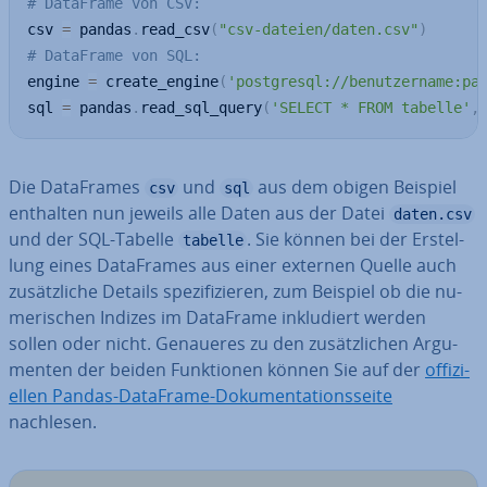
# DataFrame von CSV:
csv 
=
 pandas
.
read_csv
(
"csv-dateien/daten.csv"
)
# DataFrame von SQL:
engine 
=
 create_engine
(
'postgresql://benutzername:pa
sql 
=
 pandas
.
read_sql_query
(
'SELECT * FROM tabelle'
,
Die Da­ta­Frames
und
aus dem obigen Beispiel
csv
sql
enthalten nun jeweils alle Daten aus der Datei
daten.csv
und der SQL-Tabelle
. Sie können bei der Er­stel­
tabelle
lung eines Da­ta­Frames aus einer externen Quelle auch
zu­sätz­li­che Details spe­zi­fi­zie­ren, zum Beispiel ob die nu­
me­ri­schen Indizes im DataFrame in­klu­diert werden
sollen oder nicht. Genaueres zu den zu­sätz­li­chen Ar­gu­
men­ten der beiden Funk­tio­nen können Sie auf der
of­fi­zi­
el­len Pandas-DataFrame-Do­ku­men­ta­ti­ons­sei­te
nachlesen.