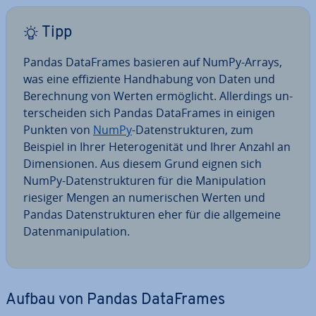
Tipp
Pandas Da­ta­Frames basieren auf NumPy-Arrays,
was eine ef­fi­zi­en­te Hand­ha­bung von Daten und
Be­rech­nung von Werten er­mög­licht. Al­ler­dings un­
ter­schei­den sich Pandas Da­ta­Frames in einigen
Punkten von
NumPy
-Da­ten­struk­tu­ren, zum
Beispiel in Ihrer He­te­ro­ge­ni­tät und Ihrer Anzahl an
Di­men­sio­nen. Aus diesem Grund eignen sich
NumPy-Da­ten­struk­tu­ren für die Ma­ni­pu­la­ti­on
riesiger Mengen an nu­me­ri­schen Werten und
Pandas Da­ten­struk­tu­ren eher für die all­ge­mei­ne
Da­ten­ma­ni­pu­la­ti­on.
Aufbau von Pandas Da­ta­Frames