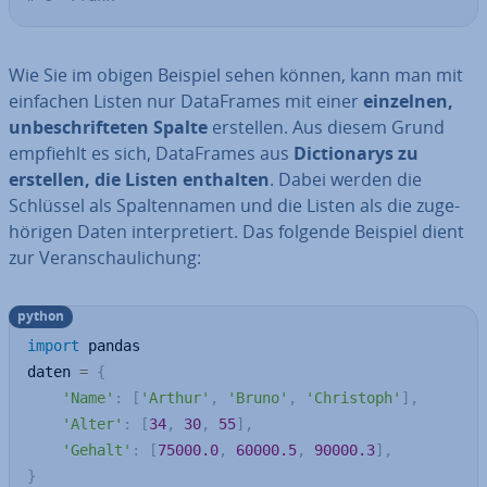
Wie Sie im obigen Beispiel sehen können, kann man mit
einfachen Listen nur Da­ta­Frames mit einer
einzelnen,
un­be­schrif­te­ten Spalte
erstellen. Aus diesem Grund
empfiehlt es sich, Da­ta­Frames aus
Dic­tion­a­rys zu
erstellen, die Listen enthalten
. Dabei werden die
Schlüssel als Spal­ten­na­men und die Listen als die zu­ge­
hö­ri­gen Daten in­ter­pre­tiert. Das folgende Beispiel dient
zur Ver­an­schau­li­chung:
python
import
 pandas

daten 
=
{
'Name'
:
[
'Arthur'
,
'Bruno'
,
'Christoph'
]
,
'Alter'
:
[
34
,
30
,
55
]
,
'Gehalt'
:
[
75000.0
,
60000.5
,
90000.3
]
,
}