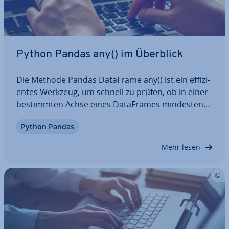
Python Pandas any() im Überblick
Die Methode Pandas DataFrame any() ist ein ef­fi­zi­
en­tes Werkzeug, um schnell zu prüfen, ob in einer
be­stimm­ten Achse eines Da­ta­Frames min­des­tens
ein True-Wert vorhanden ist. Sie ist besonders
Python Pandas
hilfreich bei der Analyse und Va­li­die­rung von
Daten. Wir zeigen Ihnen, wie Sie die…
Mehr lesen