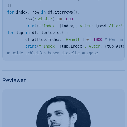
}
)
for
 index
,
 row 
in
 df
.
iterrows
(
)
:
        row
[
'Gehalt'
]
+=
1000
print
(
f"Index: 
{
index
}
, Alter: 
{
row
[
'Alter'
]
for
 tup 
in
 df
.
itertuples
(
)
:
        df
.
at
[
tup
.
Index
,
'Gehalt'
]
+=
1000
# Wert mi
print
(
f"Index: 
{
tup
.
Index
}
, Alter: 
{
tup
.
Alte
# Beide Schleifen haben dieselbe Ausgabe
Reviewer