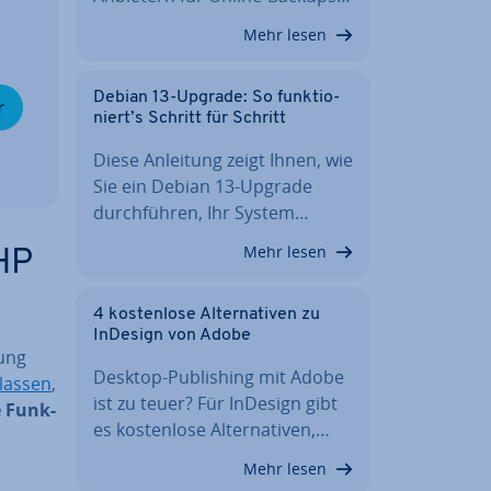
Mehr lesen
Debian 13-Upgrade: So funk­tio­
r
niert’s Schritt für Schritt
Diese Anleitung zeigt Ihnen, wie
Sie ein Debian 13-Upgrade
durch­füh­ren, Ihr System…
Mehr lesen
HP
4 kos­ten­lo­se Al­ter­na­ti­ven zu
InDesign von Adobe
rung
Desktop-Pu­bli­shing mit Adobe
lassen
,
ist zu teuer? Für InDesign gibt
e Funk­
es kos­ten­lo­se Al­ter­na­ti­ven,…
Mehr lesen