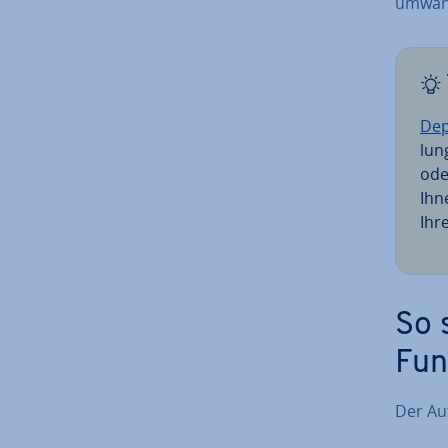
umwande
Dep
lun
ode
Ihn
Ihre
So 
Fun
Der Auf