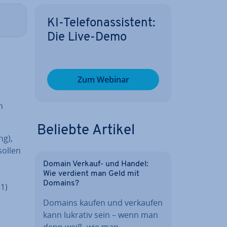
KI-Te­le­fon­as­sis­tent:
Die Live-Demo
Zum Webinar
n
Beliebte Artikel
ng),
sollen
Domain Verkauf- und Handel:
Wie verdient man Geld mit
Domains?
31)
Domains kaufen und verkaufen
kann lukrativ sein – wenn man
denn weiß, wie man