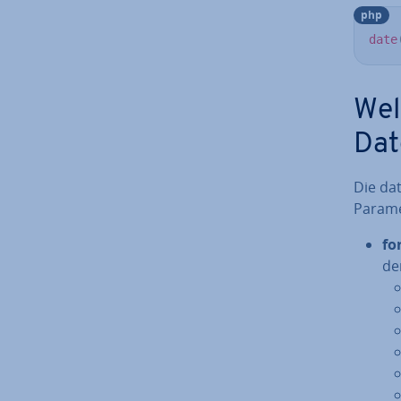
php
date
Wel
Dat
Die dat
Parame
fo
de