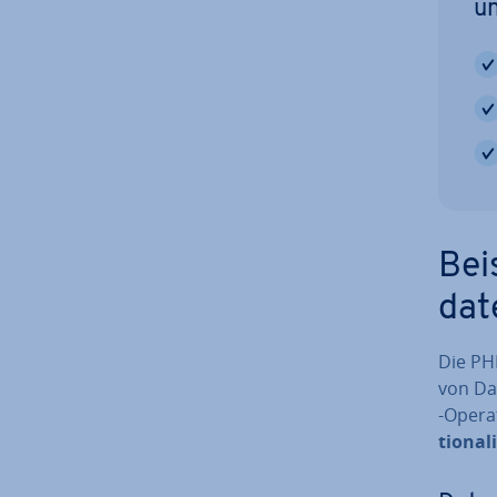
un
Bei
dat
Die PHP
von Dat
-Ope­r
tio­na­l