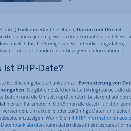
P date()-Funktion erlaubt es Ihnen,
Datum und Uhrzeit
isch
in nahezu jedem ge­wünsch­ten Format dar­zu­stel­len. Di
rs nützlich für die Anzeige von Ver­öf­fent­li­chungs­da­ten,
wn-Timern und anderen zeit­be­zo­ge­nen In­for­ma­tio­nen.
 ist PHP-Date?
e ist eine ein­ge­bau­te Funktion zur
For­ma­tie­rung von Da
t­an­ga­ben
. Sie gibt eine Zei­chen­ket­te (String) zurück, die d
­te Datum und die Uhrzeit re­prä­sen­tiert, basierend auf den
e­fi­nier­ten Pa­ra­me­tern. Sie können die date()-Funktion zum
l verwenden, um aktuelle oder zu­künf­ti­ge Daten und Zeiten
ebseite an­zu­zei­gen. Wenn Sie
mit PHP In­for­ma­tio­nen aus 
Datenbank abrufen
, kann date() diese in ein lesbares Form