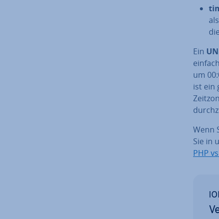
ti
al
di
Ein
UN
einfac
um 00:0
ist ein
Zeitzon
durch­z
Wenn S
Sie in
PHP vs
IO
Ve