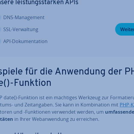
sere leis­tungs­star­ken APIs
DNS-Ma­nage­ment
SSL-Ver­wal­tung
Weite
API-Do­ku­men­ta­ti­on
spiele für die Anwendung der P
e()-Funktion
 date()-Funktion ist ein mächtiges Werkzeug zur For­ma­tie­
ums- und Zeit­an­ga­ben. Sie kann in Kom­bi­na­ti­on mit
PHP-K
a­to­ren und -Funk­tio­nen verwendet werden, um
um­fas­sen­d
i­tä­ten
in Ihrer Web­an­wen­dung zu erreichen.