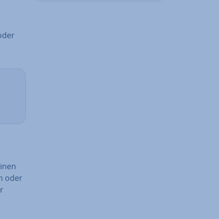
oder
einen
m oder
r