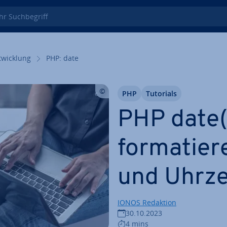
 Such­be­griff
wick­lung
PHP: date
PHP
Tutorials
PHP date(
for­ma­tie
und Uhrze
IONOS Redaktion
30.10.2023
4 mins