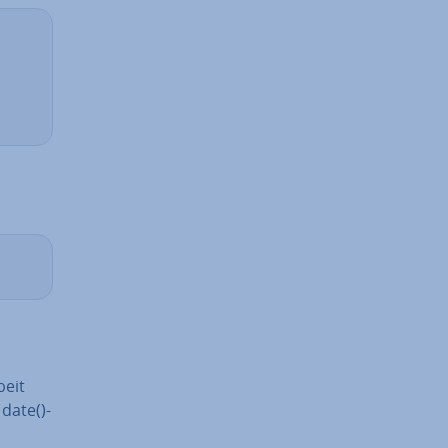
beit
 date()-