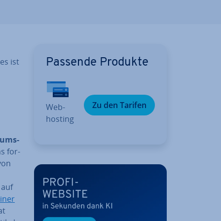
es ist
Passende Produkte
Zu den Tarifen
Web­
hos­ting
tums-
as for­
 von
 auf
einer
at