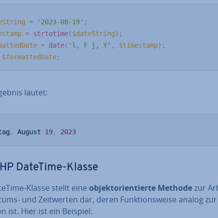
eString
=
'2023-08-19'
;
estamp
=
strtotime
(
$dateString
)
;
mattedDate
=
date
(
'l, F j, Y'
,
$timestamp
)
;
$formattedDate
;
ebnis lautet:
tag
,
 August 
19
,
2023
PHP DateTime-Klasse
teTime-Klasse stellt eine
ob­jekt­ori­en­tier­te Methode
zur Ar
ums- und Zeit­wer­ten dar, deren Funk­ti­ons­wei­se analog zur
n ist. Hier ist ein Beispiel: