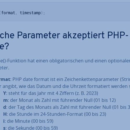
(
format
,
 timestamp
)
;
che Parameter ak­zep­tiert PHP-
e?
e()-Funktion hat einen ob­li­ga­to­ri­schen und einen op­tio­na­le
ter.
rmat
: PHP date format ist ein Zei­chen­ket­ten­pa­ra­me­ter (Stri
r angibt, wie das Datum und die Uhrzeit for­ma­tiert werden 
Y
: steht für das Jahr mit 4 Ziffern (z. B. 2023)
m
: der Monat als Zahl mit führender Null (01 bis 12)
d
: der Tag des Monats als Zahl mit führender Null (01 bis 
H
: die Stunde im 24-Stunden-Format (00 bis 23)
i
: die Minute (00 bis 59)
s
: die Sekunde (00 bis 59)