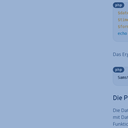
php
$dat
$tim
$for
echo
Das Erg
php
Sams
Die 
Die Da
mit Dat
Funktio