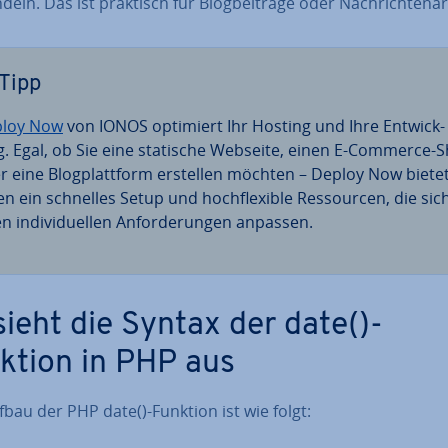
ln. Das ist praktisch für Blog­bei­trä­ge oder Nach­rich­ten­ar­t
Tipp
loy Now
von IONOS optimiert Ihr Hosting und Ihre Ent­wick­
g. Egal, ob Sie eine statische Webseite, einen E-Commerce-
r eine Blog­platt­form erstellen möchten – Deploy Now biete
en ein schnelles Setup und hoch­fle­xi­ble Res­sour­cen, die sic
n in­di­vi­du­el­len An­for­de­run­gen anpassen.
sieht die Syntax der date()-
ktion in PHP aus
bau der PHP date()-Funktion ist wie folgt: