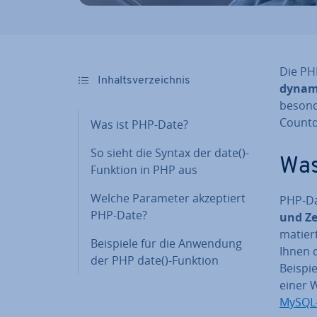
Die PH
In­halts­ver­zeich­nis
dynam
besonde
Countdo
Was ist PHP-Date?
So sieht die Syntax der date()-
Was
Funktion in PHP aus
Welche Parameter ak­zep­tiert
PHP-Dat
PHP-Date?
und Zei
ma­tier
Beispiele für die Anwendung
Ihnen d
der PHP date()-Funktion
Beispie
einer W
MySQL-