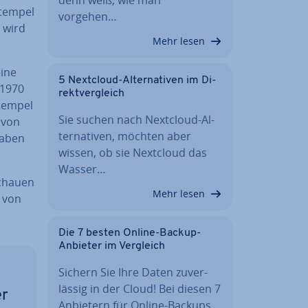
stem­pel
vorgehen…
 wird
Mehr lesen
eine
5 Nextcloud-Al­ter­na­ti­ven im Di­
 1970
rekt­ver­gleich
tem­pel
Sie suchen nach Nextcloud-Al­
g von
ter­na­ti­ven, möchten aber
ga­ben
wissen, ob sie Nextcloud das
Wasser…
schauen
Mehr lesen
 von
Die 7 besten Online-Backup-
Anbieter im Vergleich
Sichern Sie Ihre Daten zu­ver­
läs­sig in der Cloud! Bei diesen 7
er
Anbietern für Online-Backups…