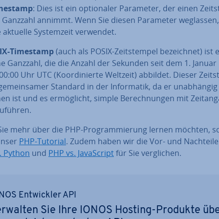
mestamp
: Dies ist ein op­tio­na­ler Parameter, der einen Zeit­
s Ganzzahl annimmt. Wenn Sie diesen Parameter weglassen,
e aktuelle Sys­tem­zeit verwendet.
IX-Timestamp
(auch als POSIX-Zeit­stem­pel be­zeich­net) ist 
he Ganzzahl, die die Anzahl der Sekunden seit dem 1. Januar
0:00 Uhr UTC (Ko­or­di­nier­te Weltzeit) abbildet. Dieser Zeit­s
 ge­mein­sa­mer Standard in der In­for­ma­tik, da er un­ab­hän­gi
en ist und es er­mög­licht, simple Be­rech­nun­gen mit Zeit­an­
u­füh­ren.
ie mehr über die PHP-Pro­gram­mie­rung lernen möchten, 
 unser
PHP-Tutorial
. Zudem haben wir die Vor- und Nachteile
. Python
und
PHP vs. Ja­va­Script
für Sie ver­gli­chen.
NOS Ent­wick­ler API
rwalten Sie Ihre IONOS Hosting-Produkte üb