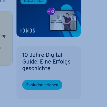
i­kel.
Shop
t
h
10 Jahre Digital
Guide: Eine Er­folgs­
ge­schich­te
Evolution erleben