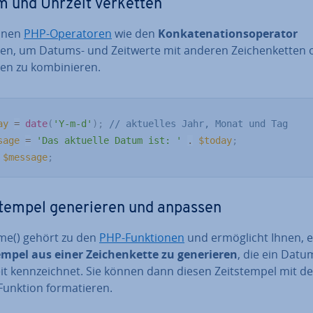
 und Uhrzeit verketten
nnen
PHP-Ope­ra­to­ren
wie den
Kon­ka­te­na­ti­ons­ope­ra­tor
zen, um Datums- und Zeitwerte mit anderen Zei­chen­ket­ten 
en zu kom­bi­nie­ren.
ay
=
date
(
'Y-m-d'
)
;
// aktuelles Jahr, Monat und Tag
sage
=
'Das aktuelle Datum ist: '
.
$today
;
$message
;
stem­pel ge­ne­rie­ren und anpassen
ime() gehört zu den
PHP-Funk­tio­nen
und er­mög­licht Ihnen, 
em­pel aus einer Zei­chen­ket­te zu ge­ne­rie­ren
, die ein Datu
it kenn­zeich­net. Sie können dann diesen Zeit­stem­pel mit de
Funktion for­ma­tie­ren.