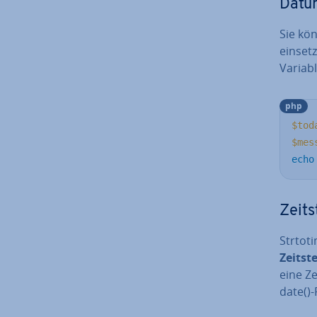
Datum
Sie kö
einset
Variabl
php
$tod
$mes
echo
Zeit­
Strtot
Zeit­st
eine Ze
date()-