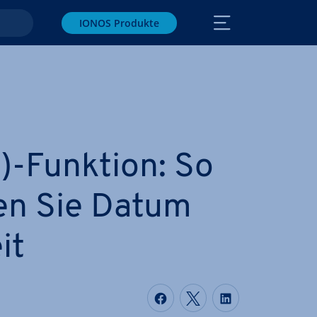
IONOS Produkte
)-Funktion: So
­ren Sie Datum
it
Auf Facebook teilen
Auf Twitter teile
Auf LinkedIn