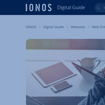
Digital Guide
Ihr
Zum Haupt­in­halt springen
IONOS
Digital Guide
Websites
Web-Ent­