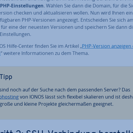
PHP-Ein­stel­lun­gen
. Wählen Sie dann die Domain, für die Si
sion checken und ak­tua­li­sie­ren wollen. Nun wird Ihnen ein
­füg­ba­ren PHP-Versionen angezeigt. Ent­schei­den Sie sich a
 für eine der neuesten Versionen und speichern Sie dann d
in­stel­lun­gen.
S Hilfe-Center finden Sie im Artikel „
PHP-Version anzeigen
n
“ weitere In­for­ma­tio­nen zu dem Thema.
Tipp
 sind noch auf der Suche nach dem passenden Server? Das
­hos­ting
von IONOS lässt sich flexibel skalieren und ist desh
 große und kleine Projekte glei­cher­ma­ßen geeignet.