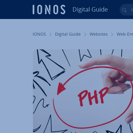
Digital Guide
Ihr
Zum Haupt­in­halt springen
IONOS
Digital Guide
Websites
Web-Ent­