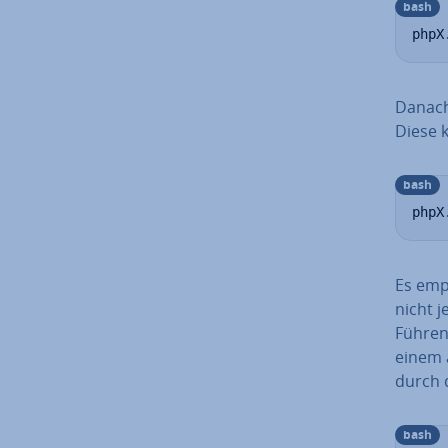
bash
phpX
Danach
Diese 
bash
phpX
Es empf
nicht 
Führen 
einem 
durch d
bash