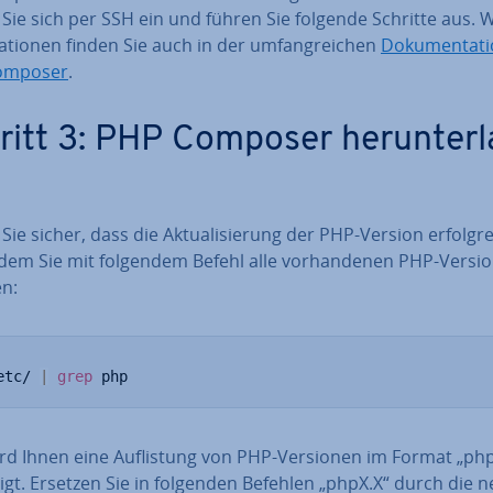
Sie sich per SSH ein und führen Sie folgende Schritte aus. 
ma­tio­nen finden Sie auch in der um­fang­rei­chen
Do­ku­men­ta­t
omposer
.
ritt 3: PHP Composer her­un­ter­l
 Sie sicher, dass die Ak­tua­li­sie­rung der PHP-Version er­folg­r
ndem Sie mit folgendem Befehl alle vor­han­de­nen PHP-Versi
en:
etc/ 
|
grep
 php
rd Ihnen eine Auf­lis­tung von PHP-Versionen im Format „ph
igt. Ersetzen Sie in folgenden Befehlen „phpX.X“ durch die 