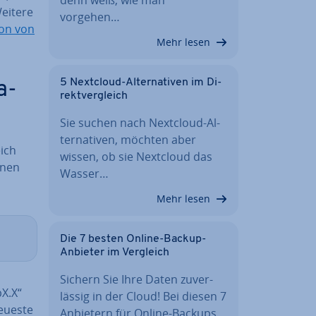
Weitere
vorgehen…
i­on von
Mehr lesen
5 Nextcloud-Al­ter­na­ti­ven im Di­
a­
rekt­ver­gleich
Sie suchen nach Nextcloud-Al­
ter­na­ti­ven, möchten aber
eich
wissen, ob sie Nextcloud das
onen
Wasser…
Mehr lesen
Die 7 besten Online-Backup-
Anbieter im Vergleich
Sichern Sie Ihre Daten zu­ver­
pX.X“
läs­sig in der Cloud! Bei diesen 7
neueste
Anbietern für Online-Backups…