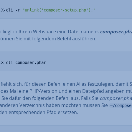
.X-cli -r 
"unlink('composer-setup.php');"
 liegt in Ihrem Webspace eine Datei namens
composer.ph
können Sie mit folgendem Befehl ausführen:
.X-cli composer.phar
iehlt sich, für diesen Befehl einen Alias fest­zu­le­gen, damit 
jedes Mal eine PHP-Version und einen Dateipfad angeben m
Sie dafür den folgenden Befehl aus. Falls Sie
composer.pha
anderen Ver­zeich­nis haben möchten müssen Sie
~/compose
en ent­spre­chen­den Pfad ersetzen.