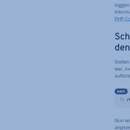
loggen 
In­for­
PHP C
Sch
den
Stellen
war, i
auflist
bash
ls
 /
Nun wi
angeze