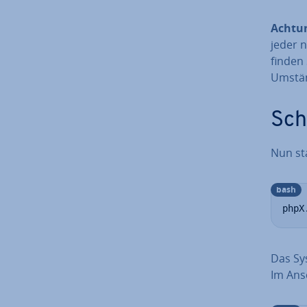
Achtu
jeder 
finden 
Umständ
Schr
Nun star
bash
phpX
Das Sys
Im Ans