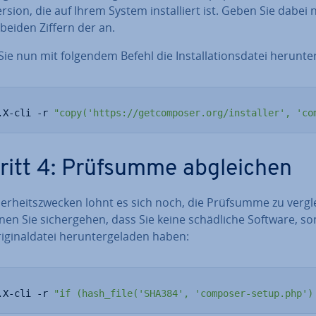
sion, die auf Ihrem System in­stal­liert ist. Geben Sie dabei 
beiden Ziffern der an.
ie nun mit folgendem Befehl die In­stal­la­ti­ons­da­tei herunte
.X-cli -r 
"copy('https://getcomposer.org/installer', 'co
ritt 4: Prüfsumme ab­glei­chen
her­heits­zwe­cken lohnt es sich noch, die Prüfsumme zu ver­gle
en Sie si­cher­ge­hen, dass Sie keine schäd­li­che Software, s
­gi­nal­da­tei her­un­ter­ge­la­den haben:
.X-cli -r 
"if (hash_file('SHA384', 'composer-setup.php')