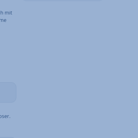
ch mit
mme
oser.