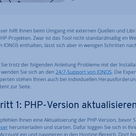
er hilft Ihnen beim Umgang mit externen Quellen und Libra
HP-Projekten. Zwar ist das Tool nicht stan­dard­mä­ßig im We
n IONOS enthalten, lässt sich aber in wenigen Schritten nach­
 Sie trotz der folgenden Anleitung Probleme mit der In­stal­la­t
 wenden Sie sich an den
24/7-Support von IONOS
. Die Ex­per
erten stehen Ihnen auch bei in­di­vi­du­el­len Her­aus­for­de­run
ent zur Seite.
itt 1: PHP-Version ak­tua­li­sie­re
fehlen Ihnen eine Ak­tua­li­sie­rung der PHP-Version, bevor S
ser
her­un­ter­la­den und starten. Dafür loggen Sie sich in Ihr
ccount ein und na­vi­gie­ren in den Hosting-Bereich. Dort fi