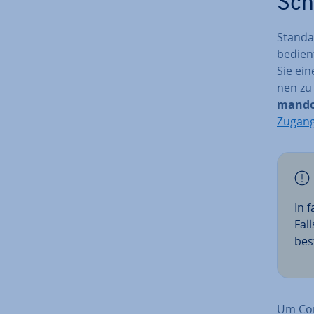
Schr
Stan­da
bedien
Sie ein
nen zu
man­do
Zugang 
In 
Fal
bes
Um Com