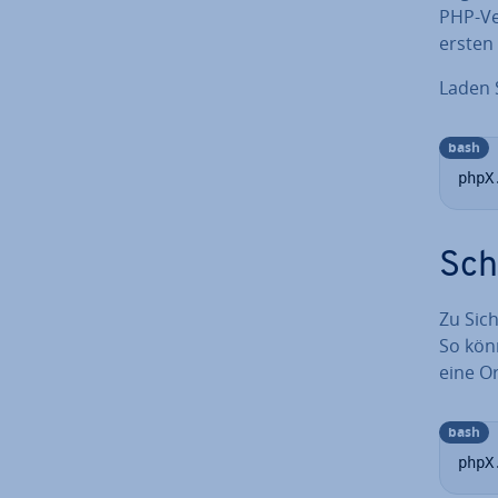
PHP-Ver
ersten 
Laden S
bash
phpX
Sch
Zu Si­c
So könn
eine Ori
bash
phpX