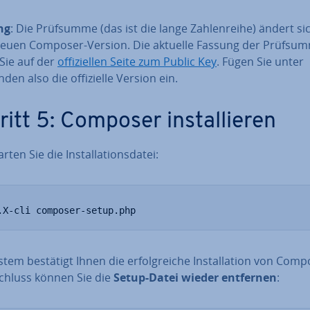
ng
: Die Prüfsumme (das ist die lange Zah­len­rei­he) ändert si
neuen Composer-Version. Die aktuelle Fassung der Prüfsu
Sie auf der
of­fi­zi­el­len Seite zum Public Key
. Fügen Sie unter
en also die of­fi­zi­el­le Version ein.
itt 5: Composer in­stal­lie­ren
ten Sie die In­stal­la­ti­ons­da­tei:
.X-cli composer-setup.php
tem bestätigt Ihnen die er­folg­rei­che In­stal­la­ti­on von Comp
chluss können Sie die
Setup-Datei wieder entfernen
: