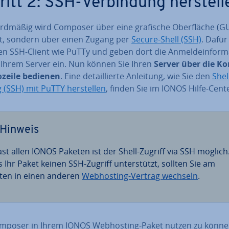
itt 2: SSH-Ver­bin­dung her­stel­l
rd­mä­ßig wird Composer über eine grafische Ober­flä­che (GU
t, sondern über einen Zugang per
Secure-Shell (SSH)
. Dafür
en SSH-Client wie PuTTy und geben dort die An­mel­de­infor­ma
 Ihrem Server ein. Nun können Sie Ihren
Server über die K
­zei­le bedienen
. Eine de­tail­lier­te Anleitung, wie Sie den
Shel
(SSH) mit PuTTY her­stel­len
, finden Sie im IONOS Hilfe-Cent
Hinweis
fast allen IONOS Paketen ist der Shell-Zugriff via SSH möglich
ls Ihr Paket keinen SSH-Zugriff un­ter­stützt, sollten Sie am
ten in einen anderen
Web­hos­ting-Vertrag wechseln
.
poser in Ihrem IONOS Web­hos­ting-Paket nutzen zu könne