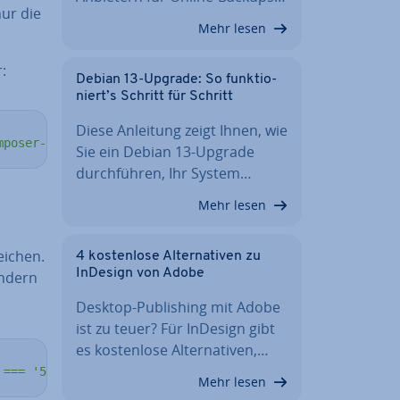
nur die
Mehr lesen
r:
Debian 13-Upgrade: So funk­tio­
niert’s Schritt für Schritt
Diese Anleitung zeigt Ihnen, wie
mposer-setup.php');"
Sie ein Debian 13-Upgrade
durch­füh­ren, Ihr System…
Mehr lesen
i­chen.
4 kos­ten­lo­se Al­ter­na­ti­ven zu
InDesign von Adobe
ondern
Desktop-Pu­bli­shing mit Adobe
ist zu teuer? Für InDesign gibt
es kos­ten­lo­se Al­ter­na­ti­ven,…
 === '55ce33d7678c5a611085589f1f3ddf8b3c52d662cd01d4ba75
Mehr lesen