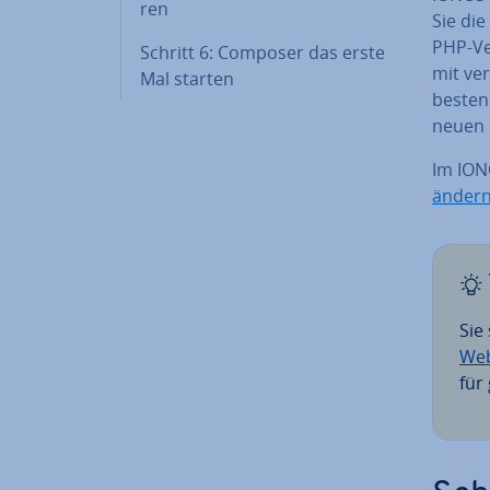
ren
Sie die
PHP-Ver
Schritt 6: Composer das erste
mit ver
Mal starten
besten
neuen E
Im IONO
änder
Sie
Web
für