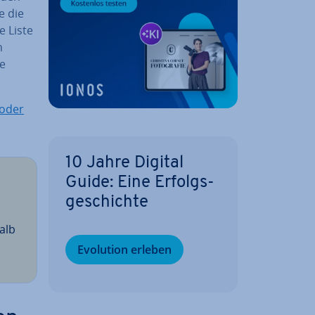
e die
e Liste
m
ie
 oder
10 Jahre Digital
Guide: Eine Er­folgs­
ge­schich­te
alb
Evolution erleben