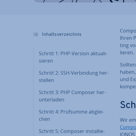
Compos
In­halts­ver­zeich­nis
Ihren P
ting vo
lie­ren.
Schritt 1: PHP-Version ak­tua­li­
sie­ren
Sollten
haben,
Schritt 2: SSH-Ver­bin­dung her­
und Exp
stel­len
kompet
Schritt 3: PHP Composer her­
un­ter­la­den
Schr
Schritt 4: Prüfsumme ab­glei­
chen
Wir emp
Compo
Schritt 5: Composer in­stal­lie­
IONOS A