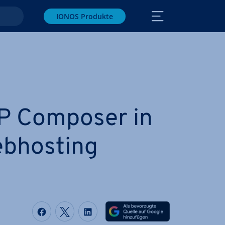
IONOS Produkte
HP Composer in
­hos­ting
Auf Facebook teilen
Auf Twitter teilen
Auf LinkedIn teilen