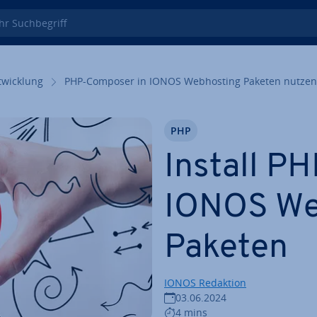
 Such­be­griff
wick­lung
PHP-Composer in IONOS Web­hos­ting Paketen nutzen
PHP
Install P
IONOS Web
Paketen
IONOS Redaktion
03.06.2024
4 mins