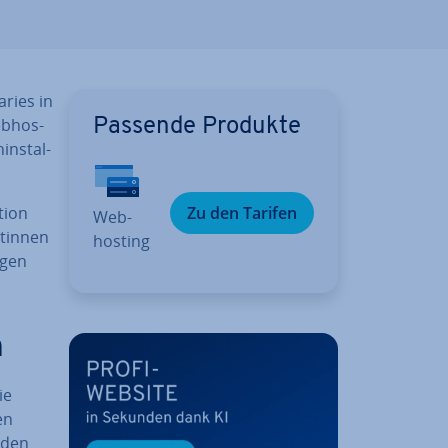
ries in
b­hos­
Passende Produkte
in­stal­
i­on
Zu den Tarifen
Web­
­tin­nen
hos­ting
­gen
n
ie
en
nden