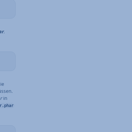
ar
.
Sie
üssen.
r
in
r.phar