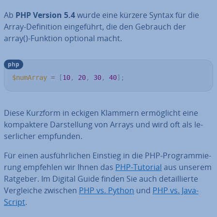
Ab
PHP Version 5.4
wurde eine kürzere Syntax für die
Array-De­fi­ni­ti­on ein­ge­führt, die den Gebrauch der
array()-Funktion optional macht.
php
$numArray
=
[
10
,
20
,
30
,
40
]
;
Diese Kurzform in eckigen Klammern er­mög­licht eine
kom­pak­te­re Dar­stel­lung von Arrays und wird oft als le­
ser­li­cher empfunden.
Für einen aus­führ­li­chen Einstieg in die PHP-Pro­gram­mie­
rung empfehlen wir Ihnen das
PHP-Tutorial
aus unserem
Ratgeber. Im Digital Guide finden Sie auch de­tail­lier­te
Ver­glei­che zwischen
PHP vs. Python
und
PHP vs. Ja­va­
Script
.