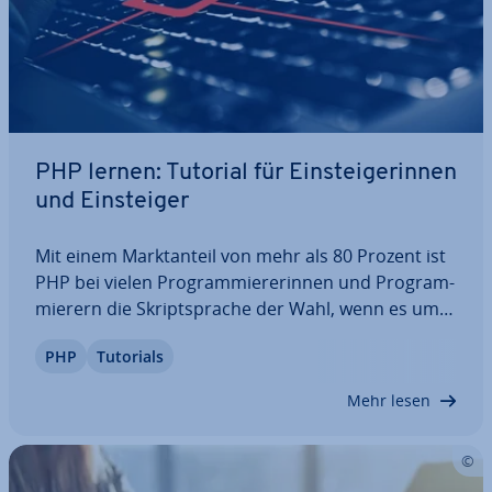
PHP lernen: Tutorial für Ein­stei­ge­rin­nen
und Ein­stei­ger
Mit einem Markt­an­teil von mehr als 80 Prozent ist
PHP bei vielen Pro­gram­mie­re­rin­nen und Pro­gram­
mie­rern die Skript­spra­che der Wahl, wenn es um
die Er­stel­lung dy­na­mi­scher Web­in­hal­te geht.
PHP
Tutorials
Unser PHP-Tutorial für An­fän­ge­rin­nen und
Anfänger führt Sie in die Grund­la­gen der
Mehr lesen
beliebten…