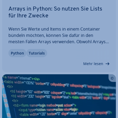
Arrays in Python: So nutzen Sie Lists
für Ihre Zwecke
Wenn Sie Werte und Items in einem Container
bündeln möchten, können Sie dafür in den
meisten Fällen Arrays verwenden. Obwohl Arrays
in Python nicht gängig sind, gibt es in der Sprache
Python
Tutorials
eine gute Al­ter­na­ti­ve: Über Listen haben Sie die
Mög­lich­keit, Arrays in Python zu erstellen.…
Mehr lesen