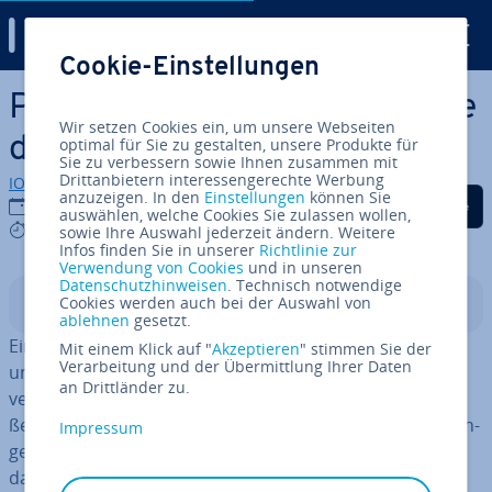
Digital Guide
Cookie-Einstellungen
Zum Haupt­in­halt springen
PHP-Array: So verwenden Sie
Wir setzen Cookies ein, um unsere Webseiten
die Da­ten­struk­tur
optimal für Sie zu gestalten, unsere Produkte für
Sie zu verbessern sowie Ihnen zusammen mit
Drittanbietern interessengerechte Werbung
IONOS Redaktion
anzuzeigen. In den
Einstellungen
können Sie
Auf Facebook teilen
Auf Twitter teilen
Auf LinkedIn tei
30.10.2023
auswählen, welche Cookies Sie zulassen wollen,
4 mins
sowie Ihre Auswahl jederzeit ändern. Weitere
Infos finden Sie in unserer
Richtlinie zur
Verwendung von Cookies
und in unseren
Datenschutzhinweisen
. Technisch notwendige
Cookies werden auch bei der Auswahl von
In­halts­ver­zeich­nis
ablehnen
gesetzt.
Ein PHP-Array ist eine ef­fi­zi­en­te Methode, um Daten
Mit einem Klick auf "
Akzeptieren
" stimmen Sie der
Verarbeitung und der Übermittlung Ihrer Daten
unter einem einzigen Be­zeich­ner zu grup­pie­ren, zu
an Drittländer zu.
verwalten und abzurufen. Durch die dy­na­mi­sche Grö­
ßen­an­pas­sung können Sie Elemente je nach An­for­de­run­
Impressum
gen flexibel hin­zu­fü­gen oder entfernen. Arrays sind
daher ein un­ver­zicht­ba­res Werkzeug in der PHP-Pro­