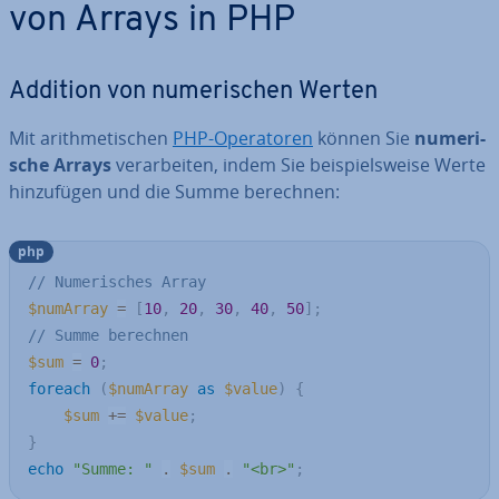
von Arrays in PHP
Addition von nu­me­ri­schen Werten
Mit arith­me­ti­schen
PHP-Ope­ra­to­ren
können Sie
nu­me­ri­
sche Arrays
ver­ar­bei­ten, indem Sie bei­spiels­wei­se Werte
hin­zu­fü­gen und die Summe berechnen:
php
// Numerisches Array
$numArray
=
[
10
,
20
,
30
,
40
,
50
]
;
// Summe berechnen
$sum
=
0
;
foreach
(
$numArray
as
$value
)
{
$sum
+=
$value
;
}
echo
"Summe: "
.
$sum
.
"<br>"
;