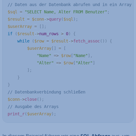
// Daten aus der Datenbank abrufen und in ein Array 
$sql
=
"SELECT Name, Alter FROM Benutzer"
;
$result
=
$conn
->
query
(
$sql
)
;
$userArray
=
[
]
;
if
(
$result
->
num_rows
>
0
)
{
while
(
$row
=
$result
->
fetch_assoc
(
)
)
{
$userArray
[
]
=
[
"Name"
=>
$row
[
"Name"
]
,
"Alter"
=>
$row
[
"Alter"
]
]
;
}
}
// Datenbankverbindung schließen
$conn
->
close
(
)
;
// Ausgabe des Arrays
print_r
(
$userArray
)
;