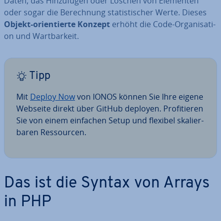
Daten, das Hin­zu­fü­gen oder Löschen von Elementen
oder sogar die Be­rech­nung sta­tis­ti­scher Werte. Dieses
Objekt-ori­en­tier­te Konzept
erhöht die Code-Or­ga­ni­sa­ti­
on und Wart­bar­keit.
Tipp
Mit
Deploy Now
von IONOS können Sie Ihre eigene
Webseite direkt über GitHub deployen. Pro­fi­tie­ren
Sie von einem einfachen Setup und flexibel ska­lier­
ba­ren Res­sour­cen.
Das ist die Syntax von Arrays
in PHP