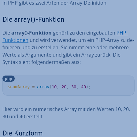
In PHP gibt es zwei Arten der Array-De­fi­ni­ti­on:
Die array()-Funktion
Die
array()-Funktion
gehört zu den ein­ge­bau­ten
PHP-
Funk­tio­nen
und wird verwendet, um ein PHP-Array zu de­
fi­nie­ren und zu erstellen. Sie nimmt eine oder mehrere
Werte als Argumente und gibt ein Array zurück. Die
Syntax sieht fol­gen­der­ma­ßen aus:
php
$numArray
=
array
(
10
,
20
,
30
,
40
)
;
Hier wird ein nu­me­ri­sches Array mit den Werten 10, 20,
30 und 40 erstellt.
Die Kurzform