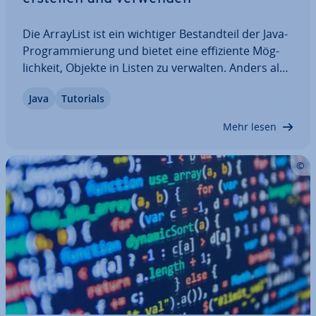
Die ArrayList ist ein wichtiger Be­stand­teil der Java-
Pro­gram­mie­rung und bietet eine ef­fi­zi­en­te Mög­
lich­keit, Objekte in Listen zu verwalten. Anders als
bei Arrays kann eine Java ArrayList ihre Größe
Java
Tutorials
dynamisch anpassen und verfügt über Funk­tio­nen,
um Elemente hin­zu­zu­fü­gen, zu…
Mehr lesen