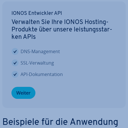
IONOS Ent­wick­ler API
Verwalten Sie Ihre IONOS Hosting-
Produkte über unsere leis­tungs­star­
ken APIs
DNS-Ma­nage­ment
SSL-Ver­wal­tung
API-Do­ku­men­ta­ti­on
Weiter
Beispiele für die Anwendung