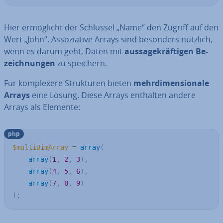
Hier er­mög­licht der Schlüssel „Name“ den Zugriff auf den
Wert „John“. As­so­zia­ti­ve Arrays sind besonders nützlich,
wenn es darum geht, Daten mit
aus­sa­ge­kräf­ti­gen Be­
zeich­nun­gen
zu speichern.
Für kom­ple­xe­re Struk­tu­ren bieten
mehr­di­men­sio­na­le
Arrays
eine Lösung. Diese Arrays enthalten andere
Arrays als Elemente:
php
$multiDimArray
=
array
(
array
(
1
,
2
,
3
)
,
array
(
4
,
5
,
6
)
,
array
(
7
,
8
,
9
)
)
;