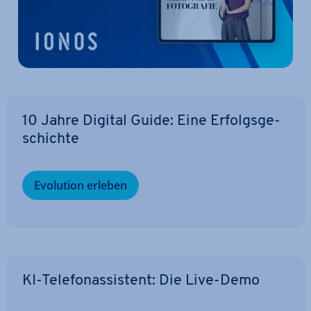
10 Jahre Digital Guide: Eine Er­folgs­ge­
schich­te
Evolution erleben
KI-Te­le­fon­as­sis­tent: Die Live-Demo