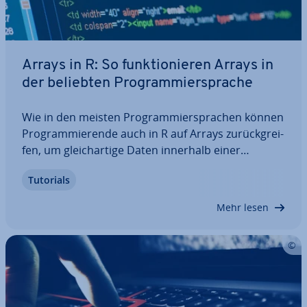
Arrays in R: So funk­tio­nie­ren Arrays in
der beliebten Pro­gram­mier­spra­che
Wie in den meisten Pro­gram­mier­spra­chen können
Pro­gram­mie­ren­de auch in R auf Arrays zu­rück­grei­
fen, um gleich­ar­ti­ge Daten innerhalb einer
Struktur abzulegen. Wir zeigen Ihnen mit Code-Bei­
Tutorials
spie­len, wie Sie Arrays in R erstellen und inwiefern
sie sich von Arrays, die Sie viel­leicht…
Mehr lesen