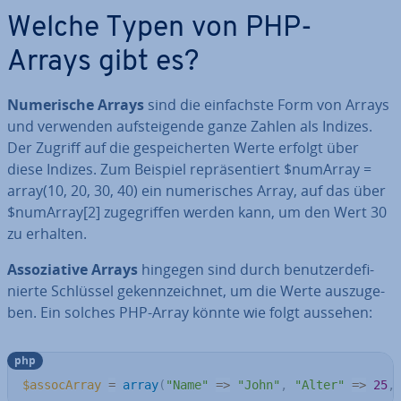
Welche Typen von PHP-
Arrays gibt es?
Nu­me­ri­sche Arrays
sind die ein­fachs­te Form von Arrays
und verwenden auf­stei­gen­de ganze Zahlen als Indizes.
Der Zugriff auf die ge­spei­cher­ten Werte erfolgt über
diese Indizes. Zum Beispiel re­prä­sen­tiert $numArray =
array(10, 20, 30, 40) ein nu­me­ri­sches Array, auf das über
$numArray[2] zu­ge­grif­fen werden kann, um den Wert 30
zu erhalten.
As­so­zia­ti­ve Arrays
hingegen sind durch be­nut­zer­de­fi­
nier­te Schlüssel ge­kenn­zeich­net, um die Werte aus­zu­ge­
ben. Ein solches PHP-Array könnte wie folgt aussehen:
php
$assocArray
=
array
(
"Name"
=>
"John"
,
"Alter"
=>
25
,