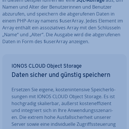
In diesem Beispiel führen wir eine
SQL-Abfrage
aus, um
Namen und Alter der Be­nut­ze­rin­nen und Benutzer
abzurufen, und speichern die ab­ge­ru­fe­nen Daten in
einem PHP-Array namens $userArray. Jedes Element im
Array enthält ein as­so­zia­ti­ves Array mit den Schlüs­seln
„Name“ und „Alter“. Die Ausgabe wird die ab­ge­ru­fe­nen
Daten in Form des $userArray anzeigen.
IONOS CLOUD Object Storage
Daten sicher und günstig speichern
Ersetzen Sie eigene, kos­ten­in­ten­si­ve Spei­cher­lö­
sun­gen mit IONOS CLOUD Object Storage. Es ist
hoch­gra­dig ska­lier­bar, äußerst kos­ten­ef­fi­zi­ent
und in­te­griert sich in Ihre An­wen­dungs­sze­na­ri­
en. Die extrem hohe Aus­fall­si­cher­heit unserer
Server sowie eine in­di­vi­du­el­le Zu­griffs­steue­rung