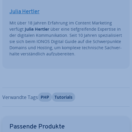
Julia Hertler
Mit über 18 Jahren Erfahrung im Content Marketing
verfügt
Julia Hertler
über eine tief­grei­fen­de Expertise in
der digitalen Kom­mu­ni­ka­ti­on. Seit 10 Jahren spe­zia­li­siert
sie sich beim IONOS Digital Guide auf die Schwer­punk­te
Domains und Hosting, um komplexe tech­ni­sche Sach­ver­
hal­te ver­ständ­lich auf­zu­be­rei­ten.
Verwandte Tags
PHP
Tutorials
Zum Hauptmenü
Passende Produkte