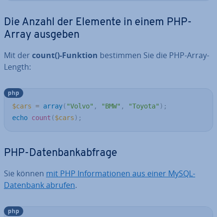
Die Anzahl der Elemente in einem PHP-
Array ausgeben
Mit der
count()-Funktion
bestimmen Sie die PHP-Array-
Length:
php
$cars
=
array
(
"Volvo"
,
"BMW"
,
"Toyota"
)
;
echo
count
(
$cars
)
;
PHP-Da­ten­bank­ab­fra­ge
Sie können
mit PHP In­for­ma­tio­nen aus einer MySQL-
Datenbank abrufen
.
php