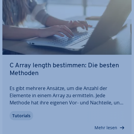
C Array length bestimmen: Die besten
Methoden
Es gibt mehrere Ansätze, um die Anzahl der
Elemente in einem Array zu ermitteln. Jede
Methode hat ihre eigenen Vor- und Nachteile, und
die Ent­schei­dung sollte sorg­fäl­tig getroffen
Tutorials
werden, um si­cher­zu­stel­len, dass die Im­ple­men­tie­
rung den Zielen Ihres Codes ent­spricht. In
Mehr lesen
unserem…