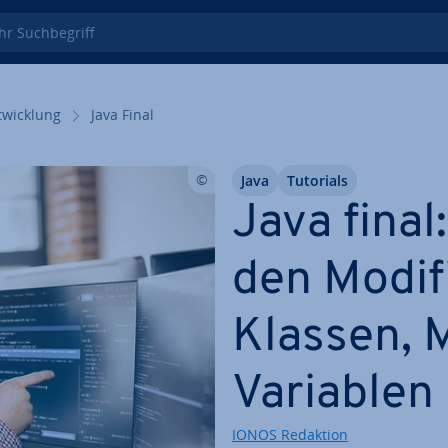
 Such­be­griff
wick­lung
Java Final
Java
Tutorials
Java final
den Mo­di­fi
Klassen, 
Variablen
IONOS Redaktion