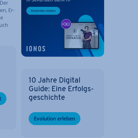
 Der
en, Er­
le
auch
10 Jahre Digital
Guide: Eine Er­folgs­
ge­schich­te
t
Evolution erleben