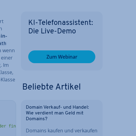
rt
KI-Te­le­fon­as­sis­tent:
en
Die Live-Demo
hin­
ath
ch wenn
Zum Webinar
 einer
g. Im
Klasse,
n-Klasse
Beliebte Artikel
Domain Verkauf- und Handel:
Wie verdient man Geld mit
Domains?
der final-Klasse."
)
;
Domains kaufen und verkaufen