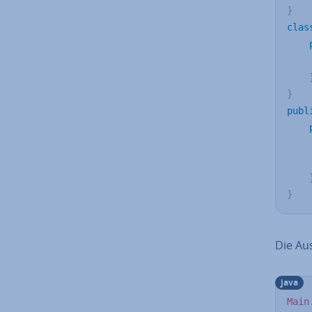
}
clas
}
publ
}
Die Aus
java
Main