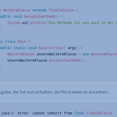
s
WeitereKlasse
extends
FinaleKlasse
{
public
void
beispielmethode
(
)
{
System
.
out
.
println
(
"Die Methode ist nun auch in der 
}
ic
class
Main
{
public
static
void
main
(
String
[
]
 args
)
{
WeitereKlasse
 unsereWeitereKlasse 
=
new
WeitereKlass
		unsereWeitereKlasse
.
beispielmethode
(
)
;
}
gabe, die Sie nun erhalten, dürfte in etwa so aussehen:
.
java
:
6
:
 error
:
 cannot inherit from 
final
FinaleKlasse