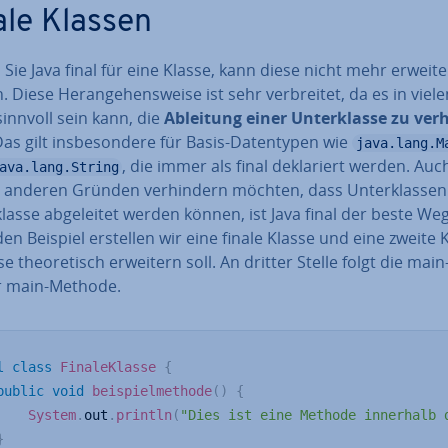
ale Klassen
Sie Java final für eine Klasse, kann diese nicht mehr erweite
 Diese Her­an­ge­hens­wei­se ist sehr ver­brei­tet, da es in viel
sinnvoll sein kann, die
Ableitung einer Un­ter­klas­se zu ver­
Das gilt ins­be­son­de­re für Basis-Da­ten­ty­pen wie
java.lang.M
, die immer als final de­kla­riert werden. Au
ava.lang.String
 anderen Gründen ver­hin­dern möchten, dass Un­ter­klas­sen
las­se ab­ge­lei­tet werden können, ist Java final der beste We
en Beispiel erstellen wir eine finale Klasse und eine zweite 
se theo­re­tisch erweitern soll. An dritter Stelle folgt die mai
r main-Methode.
l
class
FinaleKlasse
{
public
void
beispielmethode
(
)
{
System
.
out
.
println
(
"Dies ist eine Methode innerhalb 
}