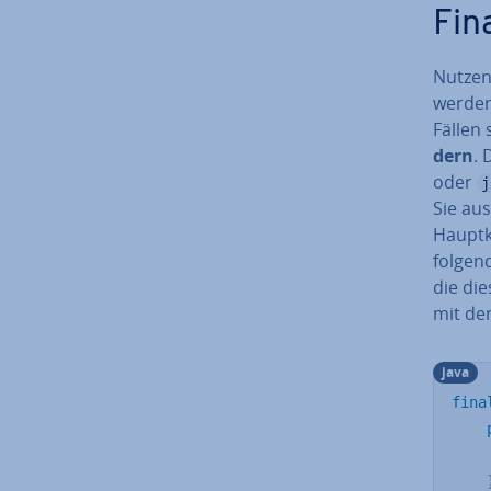
Fin
Nutzen 
werden.
Fällen 
dern
. 
oder
j
Sie aus
Haupt­k
folgend
die die
mit de
java
fina