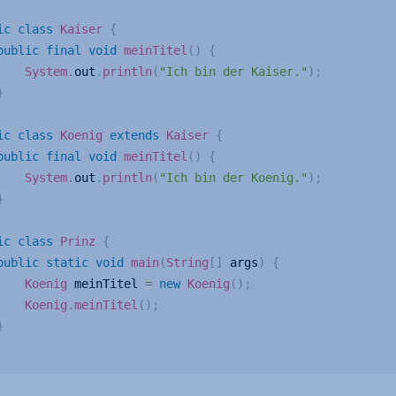
ic
class
Kaiser
{
public
final
void
meinTitel
(
)
{
System
.
out
.
println
(
"Ich bin der Kaiser."
)
;
}
ic
class
Koenig
extends
Kaiser
{
public
final
void
meinTitel
(
)
{
System
.
out
.
println
(
"Ich bin der Koenig."
)
;
}
ic
class
Prinz
{
public
static
void
main
(
String
[
]
 args
)
{
Koenig
 meinTitel 
=
new
Koenig
(
)
;
Koenig
.
meinTitel
(
)
;
}