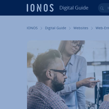
Digital Guide
Ihr
Zum Haupt­in­halt springen
IONOS
Digital Guide
Websites
Web-Ent­