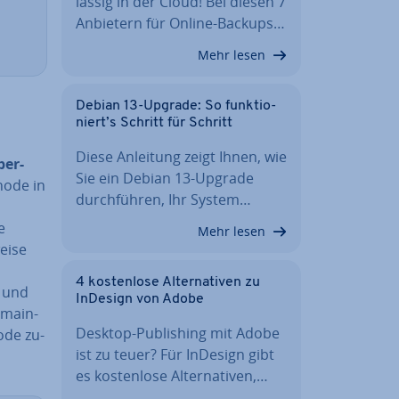
läs­sig in der Cloud! Bei diesen 7
Anbietern für Online-Backups…
Mehr lesen
Debian 13-Upgrade: So funk­tio­
niert’s Schritt für Schritt
Diese Anleitung zeigt Ihnen, wie
ber­
Sie ein Debian 13-Upgrade
hode in
durch­füh­ren, Ihr System…
e
Mehr lesen
ei­se
4 kos­ten­lo­se Al­ter­na­ti­ven zu
“ und
InDesign von Adobe
 main-
Desktop-Pu­bli­shing mit Adobe
ode zu­
ist zu teuer? Für InDesign gibt
es kos­ten­lo­se Al­ter­na­ti­ven,…