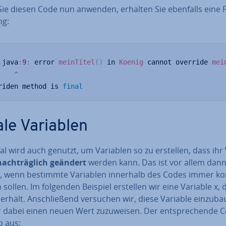
ie diesen Code nun anwenden, erhalten Sie ebenfalls eine Fe
ng:
.
java
:
9
:
 error 
meinTitel
(
)
 in 
Koenig
 cannot override 
mei
^
riden method is 
final
ale Variablen
nal wird auch genutzt, um Variablen so zu erstellen, dass ihr
nach­träg­lich geändert
werden kann. Das ist vor allem dan
g, wenn bestimmte Variablen innerhalb des Codes immer ko
 sollen. Im folgenden Beispiel erstellen wir eine Variable x, 
erhält. An­schlie­ßend versuchen wir, diese Variable ein­zu­ba
 dabei einen neuen Wert zu­zu­wei­sen. Der ent­spre­chen­de 
o aus: