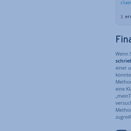
clas
1
 er
Fin
Wenn S
schrie
einer 
könnte.
Methode
eine K
„meinTi
versuch
Method
zu­grei