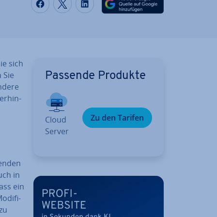
Auf Facebook teilen
Auf Twitter teilen
Auf LinkedIn teilen
ie sich
n Sie
Passende Produkte
­de­re
er­hin­
Zu den Tarifen
Cloud
Server
hen­den
uch in
ass ein
­di­fi­
 zu