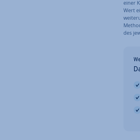
einer K
Wert e
wei­te­
Method
des je­w
We
Da