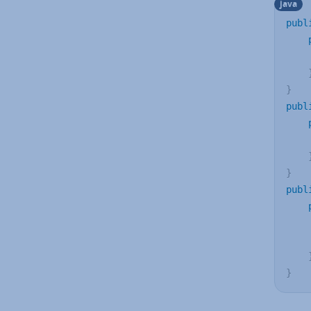
java
publ
}
publ
}
publ
}