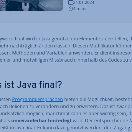
24.01.2024
4 mins
word final wird in Java genutzt, um Elemente zu erstellen, d
ehr nach­träg­lich ändern lassen. Diesen Mo­di­fi­ka­tor könne
assen, Methoden und Variablen anwenden. Er dient ins­be­son
ehler und mut­wil­li­gen Miss­brauch innerhalb des Codes zu v
 ist Java final?
isten
Pro­gram­mier­spra­chen
bieten die Mög­lich­keit, be­ste
ach Belieben zu verändern und zu erweitern. Das ist zwar a
und­sätz­lich möglich, manchmal kann es aber wichtig sein, d
t als
un­ver­än­der­bar hin­ter­legt
wird. Der ent­spre­chen­de Mo
heißt in Java final. Er kann dazu genutzt werden, den Zugang