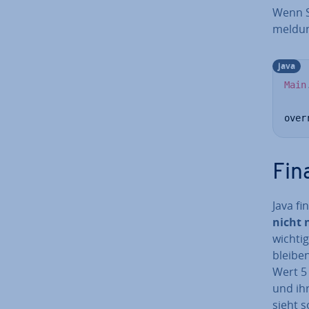
Wenn S
mel­du
java
Main
over
Fin
Java fi
nicht 
wichti
bleiben
Wert 5 
und ihr
sieht s