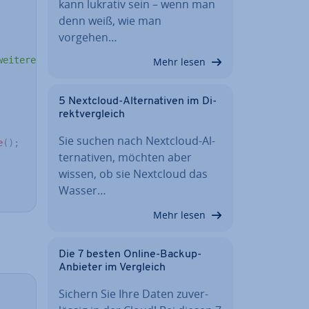
kann lukrativ sein – wenn man
denn weiß, wie man
vorgehen…
weiteren Klasse."
)
;
Mehr lesen
5 Nextcloud-Al­ter­na­ti­ven im Di­
rekt­ver­gleich
Sie suchen nach Nextcloud-Al­
e
(
)
;
ter­na­ti­ven, möchten aber
wissen, ob sie Nextcloud das
Wasser…
Mehr lesen
Die 7 besten Online-Backup-
Anbieter im Vergleich
Sichern Sie Ihre Daten zu­ver­