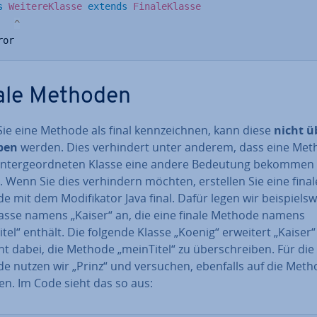
s
WeitereKlasse
extends
FinaleKlasse
^
ror
ale Methoden
ie eine Methode als final kenn­zeich­nen, kann diese
nicht ü
­ben
werden. Dies ver­hin­dert unter anderem, dass eine Met
un­ter­ge­ord­ne­ten Klasse eine andere Bedeutung bekommen
 Wenn Sie dies ver­hin­dern möchten, erstellen Sie eine final
 mit dem Mo­di­fi­ka­tor Java final. Dafür legen wir bei­spiels­w
lasse namens „Kaiser“ an, die eine finale Methode namens
tel“ enthält. Die folgende Klasse „Koenig“ erweitert „Kaiser
t dabei, die Methode „meinTitel“ zu über­schrei­ben. Für die
e nutzen wir „Prinz“ und versuchen, ebenfalls auf die Meth
­fen. Im Code sieht das so aus: