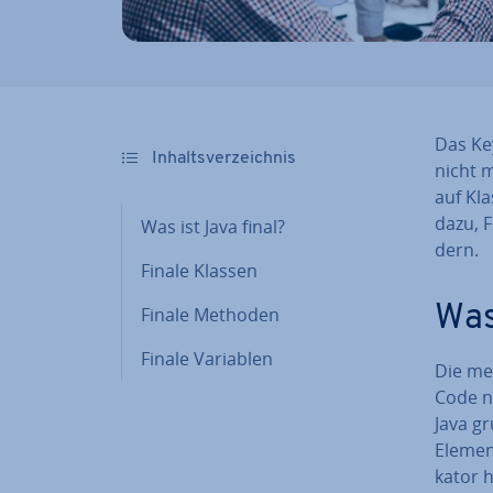
Das Key
In­halts­ver­zeich­nis
nicht m
auf Kl
dazu, F
Was ist Java final?
dern.
Finale Klassen
Was
Finale Methoden
Finale Variablen
Die me
Code n
Java gr
Elemen
ka­tor 