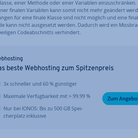
lasse, einer Methode oder einer Variablen ein­zu­schrän­ken.
iner finalen Variablen kann somit nicht mehr geändert werd
run­gen für eine finale Klasse sind nicht möglich und eine fina
e kann nicht aus­ge­setzt werden. Dadurch wird ein Miss­br
ei­li­gen Code­ab­schnitts ver­hin­dert.
b­hos­ting
s beste Web­hos­ting zum Spit­zen­preis
3x schneller und 60 % günstiger
Maximale Ver­füg­bar­keit mit > 99.99 %
Zum Angebo
Nur bei IONOS: Bis zu 500 GB Spei­
cher­platz inklusive