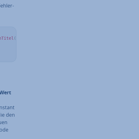
h­ler­
nTitel
(
)
 in 
Kaiser
public
final
void
meinTitel
(
)
{
Wert
n
nstant
die den
u­en
Code